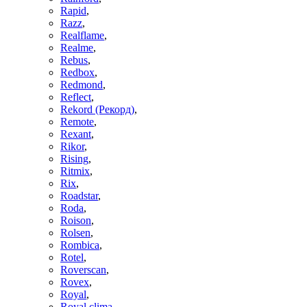
Rapid
,
Razz
,
Realflame
,
Realme
,
Rebus
,
Redbox
,
Redmond
,
Reflect
,
Rekord (Рекорд)
,
Remote
,
Rexant
,
Rikor
,
Rising
,
Ritmix
,
Rix
,
Roadstar
,
Roda
,
Roison
,
Rolsen
,
Rombica
,
Rotel
,
Roverscan
,
Rovex
,
Royal
,
Royal clima
,