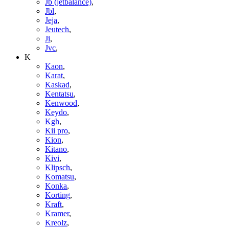
Jb (jetbalance)
,
Jbl
,
Jeja
,
Jeutech
,
Ji
,
Jvc
,
K
Kaon
,
Karat
,
Kaskad
,
Kentatsu
,
Kenwood
,
Keydo
,
Kgh
,
Kii pro
,
Kion
,
Kitano
,
Kivi
,
Klipsch
,
Komatsu
,
Konka
,
Korting
,
Kraft
,
Kramer
,
Kreolz
,