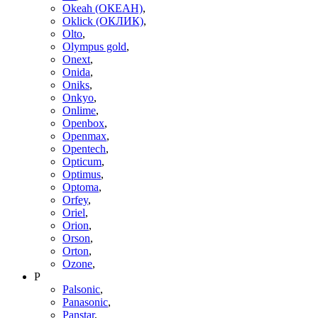
Okeah (ОКЕАН)
,
Oklick (ОКЛИК)
,
Olto
,
Olympus gold
,
Onext
,
Onida
,
Oniks
,
Onkyo
,
Onlime
,
Openbox
,
Openmax
,
Opentech
,
Opticum
,
Optimus
,
Optoma
,
Orfey
,
Oriel
,
Orion
,
Orson
,
Orton
,
Ozone
,
P
Palsonic
,
Panasonic
,
Panstar
,