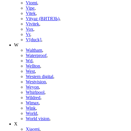
Viomi
,
Vipe
,
Vitek
,
Vityaz (ВИТЯЗЬ)
,
Vivitek
,
Vox
,
Vr
,
V[duck]
,
W
Waltham
,
Waterproof
,
Wd
,
Wellton
,
West
,
Western digital
,
Westvision
,
Weyon
,
Whirlpool
,
Wildred
,
Wimax
,
Wink
,
World
,
World vision
,
X
Xiaomi
,