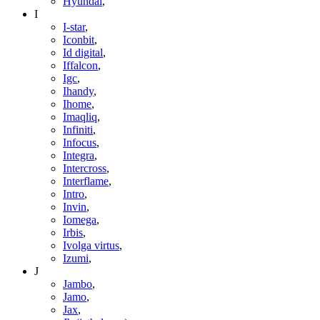
Hyundai
,
I
I-star
,
Iconbit
,
Id digital
,
Iffalcon
,
Igc
,
Ihandy
,
Ihome
,
Imaqliq
,
Infiniti
,
Infocus
,
Integra
,
Intercross
,
Interflame
,
Intro
,
Invin
,
Iomega
,
Irbis
,
Ivolga virtus
,
Izumi
,
J
Jambo
,
Jamo
,
Jax
,