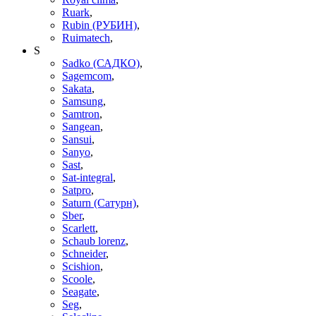
Ruark
,
Rubin (РУБИН)
,
Ruimatech
,
S
Sadko (САДКО)
,
Sagemcom
,
Sakata
,
Samsung
,
Samtron
,
Sangean
,
Sansui
,
Sanyo
,
Sast
,
Sat-integral
,
Satpro
,
Saturn (Сатурн)
,
Sber
,
Scarlett
,
Schaub lorenz
,
Schneider
,
Scishion
,
Scoole
,
Seagate
,
Seg
,