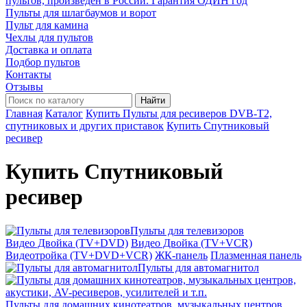
пультов, произведён в России. Гарантия ОДИН год
Пульты для шлагбаумов и ворот
Пульт для камина
Чехлы для пультов
Доставка и оплата
Подбор пультов
Контакты
Отзывы
Найти
Главная
Каталог
Купить Пульты для ресиверов DVB-T2,
спутниковых и других приставок
Купить Спутниковый
ресивер
Купить Спутниковый
ресивер
Пульты для телевизоров
Видео Двойка (TV+DVD)
Видео Двойка (TV+VCR)
Видеотройка (TV+DVD+VCR)
ЖК-панель
Плазменная панель
Пульты для автомагнитол
Пульты для домашних кинотеатров, музыкальных центров,