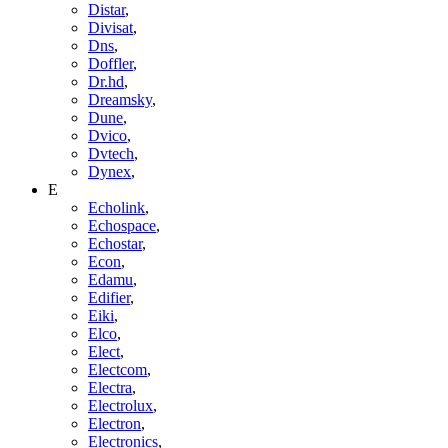
Distar
,
Divisat
,
Dns
,
Doffler
,
Dr.hd
,
Dreamsky
,
Dune
,
Dvico
,
Dvtech
,
Dynex
,
E
Echolink
,
Echospace
,
Echostar
,
Econ
,
Edamu
,
Edifier
,
Eiki
,
Elco
,
Elect
,
Electcom
,
Electra
,
Electrolux
,
Electron
,
Electronics
,