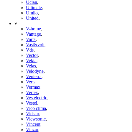
Uclan
,
Ultimate
,
Umiio
,
United
,
V
V-home
,
Vantage
,
Varta
,
Vast&volt
,
Vds
,
Vector
,
Vekta
,
Velas
,
Velodyne
,
Venterra
,
Veris
,
Vermax
,
Vertex
,
Ves electric
,
Vestel
,
Vico clima
,
Vidstar
,
Viewsonic
,
Vincent
,
Vinzor
,