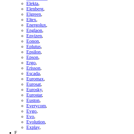
Elekta
,
Elenberg
,
Elgreen
,
Eltex
,
Energolux
,
Englaon
,
Envizen
,
Eonon
,
Eplutus
,
Epsilon
,
Epson
,
Ergo
,
Erisson
,
Escada
,
Euromax
,
Eurosat
,
Eurosky
,
Eurostar
,
Euston
,
Everycom
,
Evgo
,
Evo
,
Evolution
,
Explay
,
F