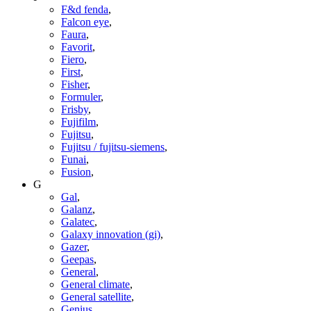
F&d fenda
,
Falcon eye
,
Faura
,
Favorit
,
Fiero
,
First
,
Fisher
,
Formuler
,
Frisby
,
Fujifilm
,
Fujitsu
,
Fujitsu / fujitsu-siemens
,
Funai
,
Fusion
,
G
Gal
,
Galanz
,
Galatec
,
Galaxy innovation (gi)
,
Gazer
,
Geepas
,
General
,
General climate
,
General satellite
,
Genius
,