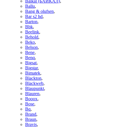
Baikal (БАЙКАЛ)
,
Ballu
,
Bang & olufsen
,
Bar s2 hd
,
Barton
,
Bbk
,
Beelink
,
Behold
,
Beko
,
Belson
,
Bene
,
Benq
,
Bigsat
,
Bigstar
,
Bimatek
,
Blackton
,
Blackweb
,
Blaupunkt
,
Blauren
,
Booox
,
Bose
,
Bq
,
Brand
,
Braun
,
Bravis
,