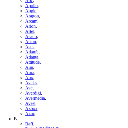
Aoc
,
Apollo
,
Apple
,
Aragon
,
Arcam
,
Arion
,
Artel
,
Asano
,
Aston
,
Asus
,
Atlanfa
,
Atlanta
,
Attitude
,
Aun
,
Aura
,
Aux
,
Avaks
,
Ave
,
Averdigi
,
Avermedia
,
Avest
,
Azbox
,
Azur
,
B
Baff
,