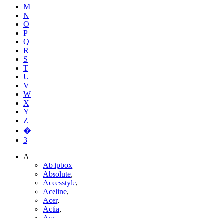
M
N
O
P
Q
R
S
T
U
V
W
X
Y
Z
�
3
A
Ab ipbox
,
Absolute
,
Accesstyle
,
Aceline
,
Acer
,
Actia
,
Acv
,