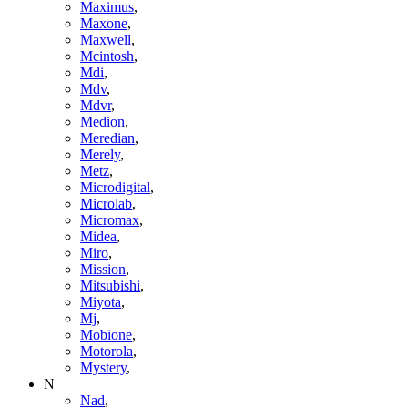
Maximus
,
Maxone
,
Maxwell
,
Mcintosh
,
Mdi
,
Mdv
,
Mdvr
,
Medion
,
Meredian
,
Merely
,
Metz
,
Microdigital
,
Microlab
,
Micromax
,
Midea
,
Miro
,
Mission
,
Mitsubishi
,
Miyota
,
Mj
,
Mobione
,
Motorola
,
Mystery
,
N
Nad
,