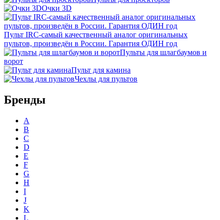
Очки 3D
Пульт IRC-самый качественный аналог оригинальных
пультов, произведён в России. Гарантия ОДИН год
Пульты для шлагбаумов и
ворот
Пульт для камина
Чехлы для пультов
Бренды
A
B
C
D
E
F
G
H
I
J
K
L