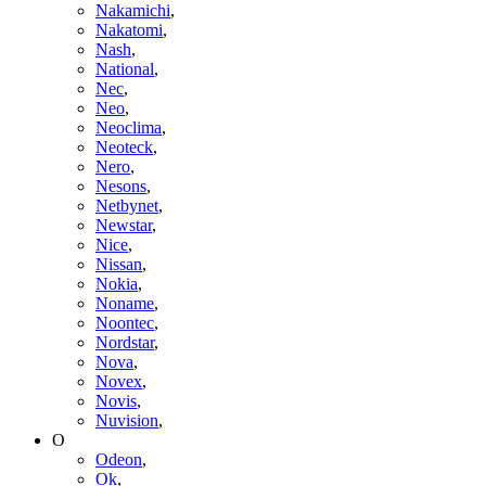
Nakamichi
,
Nakatomi
,
Nash
,
National
,
Nec
,
Neo
,
Neoclima
,
Neoteck
,
Nero
,
Nesons
,
Netbynet
,
Newstar
,
Nice
,
Nissan
,
Nokia
,
Noname
,
Noontec
,
Nordstar
,
Nova
,
Novex
,
Novis
,
Nuvision
,
O
Odeon
,
Ok
,