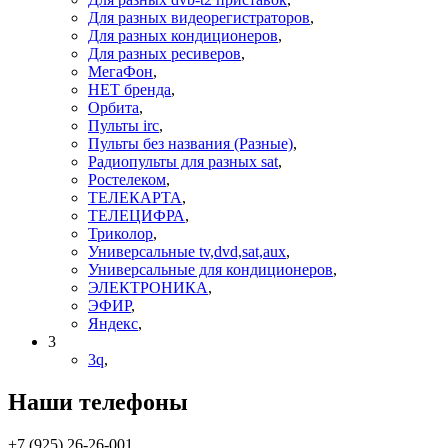
Для разных видеорегистраторов
,
Для разных кондиционеров
,
Для разных ресиверов
,
МегаФон
,
НЕТ бренда
,
Орбита
,
Пульты irc
,
Пульты без названия (Разные)
,
Радиопульты для разных sat
,
Ростелеком
,
ТЕЛЕКАРТА
,
ТЕЛЕЦИФРА
,
Триколор
,
Универсальные tv,dvd,sat,aux
,
Универсальные для кондиционеров
,
ЭЛЕКТРОНИКА
,
ЭФИР
,
Яндекс
,
3
3q
,
Наши телефоны
+7 (925) 26-26-001