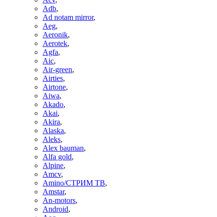
Adb
,
Ad notam mirror
,
Aeg
,
Aeronik
,
Aerotek
,
Agfa
,
Aic
,
Air-green
,
Airties
,
Airtone
,
Aiwa
,
Akado
,
Akai
,
Akira
,
Alaska
,
Aleks
,
Alex bauman
,
Alfa gold
,
Alpine
,
Amcv
,
Amino/СТРИМ ТВ
,
Amstar
,
An-motors
,
Android
,