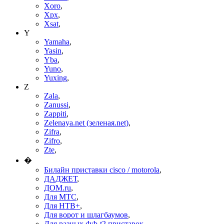
Xoro
,
Xpx
,
Xsat
,
Y
Yamaha
,
Yasin
,
Yba
,
Yuno
,
Yuxing
,
Z
Zala
,
Zanussi
,
Zappiti
,
Zelenaya.net (зеленая.net)
,
Zifra
,
Zifro
,
Zte
,
�
Билайн приставки cisco / motorola
,
ДАДЖЕТ
,
ДОМ.ru
,
Для МТС
,
Для НТВ+
,
Для ворот и шлагбаумов
,
Для разных dvb-t2 приставок
,