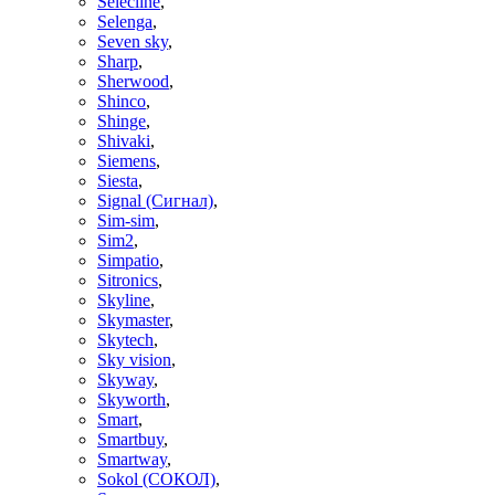
Selecline
,
Selenga
,
Seven sky
,
Sharp
,
Sherwood
,
Shinco
,
Shinge
,
Shivaki
,
Siemens
,
Siesta
,
Signal (Сигнал)
,
Sim-sim
,
Sim2
,
Simpatio
,
Sitronics
,
Skyline
,
Skymaster
,
Skytech
,
Sky vision
,
Skyway
,
Skyworth
,
Smart
,
Smartbuy
,
Smartway
,
Sokol (СОКОЛ)
,