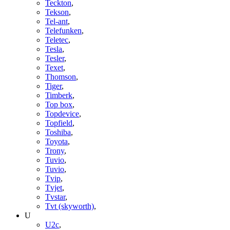
Teckton
,
Tekson
,
Tel-ant
,
Telefunken
,
Teletec
,
Tesla
,
Tesler
,
Texet
,
Thomson
,
Tiger
,
Timberk
,
Top box
,
Topdevice
,
Topfield
,
Toshiba
,
Toyota
,
Trony
,
Tuvio
,
Tuvio
,
Tvip
,
Tvjet
,
Tvstar
,
Tvt (skyworth)
,
U
U2c
,