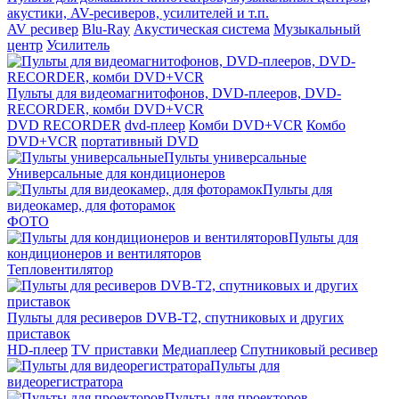
акустики, AV-ресиверов, усилителей и т.п.
AV ресивер
Blu-Ray
Акустическая система
Музыкальный
центр
Усилитель
Пульты для видеомагнитофонов, DVD-плееров, DVD-
RECORDER, комби DVD+VCR
DVD RECORDER
dvd-плеер
Комби DVD+VCR
Комбо
DVD+VCR
портативный DVD
Пульты универсальные
Универсальные для кондиционеров
Пульты для
видеокамер, для фоторамок
ФОТО
Пульты для
кондиционеров и вентиляторов
Тепловентилятор
Пульты для ресиверов DVB-T2, спутниковых и других
приставок
HD-плеер
TV приставки
Медиаплеер
Спутниковый ресивер
Пульты для
видеорегистратора
Пульты для проекторов