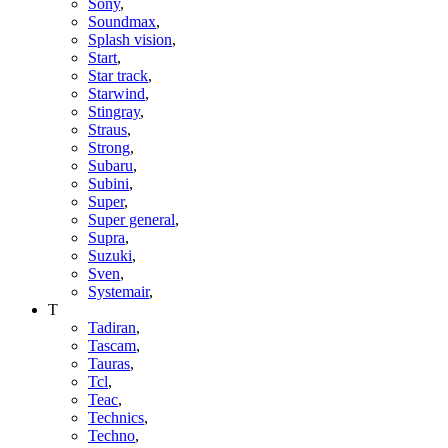
Sony
,
Soundmax
,
Splash vision
,
Start
,
Star track
,
Starwind
,
Stingray
,
Straus
,
Strong
,
Subaru
,
Subini
,
Super
,
Super general
,
Supra
,
Suzuki
,
Sven
,
Systemair
,
T
Tadiran
,
Tascam
,
Tauras
,
Tcl
,
Teac
,
Technics
,
Techno
,