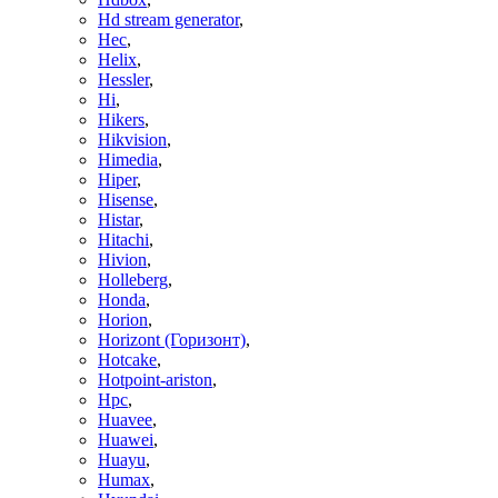
Hd stream generator
,
Hec
,
Helix
,
Hessler
,
Hi
,
Hikers
,
Hikvision
,
Himedia
,
Hiper
,
Hisense
,
Histar
,
Hitachi
,
Hivion
,
Holleberg
,
Honda
,
Horion
,
Horizont (Горизонт)
,
Hotcake
,
Hotpoint-ariston
,
Hpc
,
Huavee
,
Huawei
,
Huayu
,
Humax
,