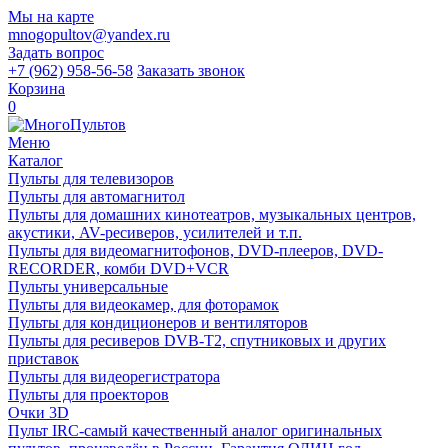
Мы на карте
mnogopultov@yandex.ru
Задать вопрос
+7 (962) 958-56-58
Заказать звонок
Корзина
0
Меню
Каталог
Пульты для телевизоров
Пульты для автомагнитол
Пульты для домашних кинотеатров, музыкальных центров,
акустики, AV-ресиверов, усилителей и т.п.
Пульты для видеомагнитофонов, DVD-плееров, DVD-
RECORDER, комби DVD+VCR
Пульты универсальные
Пульты для видеокамер, для фоторамок
Пульты для кондиционеров и вентиляторов
Пульты для ресиверов DVB-T2, спутниковых и других
приставок
Пульты для видеорегистратора
Пульты для проекторов
Очки 3D
Пульт IRC-самый качественный аналог оригинальных