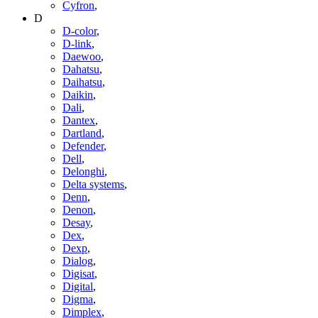
Cyfron
,
D
D-color
,
D-link
,
Daewoo
,
Dahatsu
,
Daihatsu
,
Daikin
,
Dali
,
Dantex
,
Dartland
,
Defender
,
Dell
,
Delonghi
,
Delta systems
,
Denn
,
Denon
,
Desay
,
Dex
,
Dexp
,
Dialog
,
Digisat
,
Digital
,
Digma
,
Dimplex
,