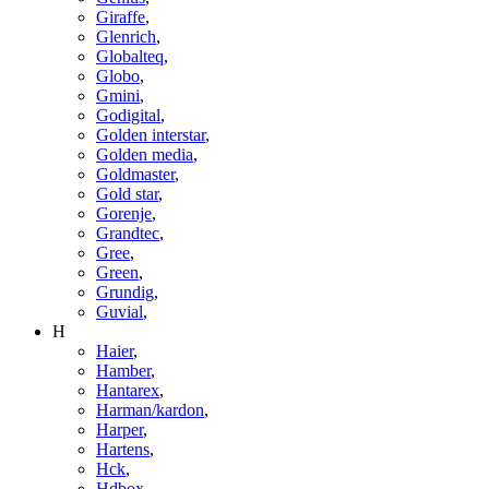
Giraffe
,
Glenrich
,
Globalteq
,
Globo
,
Gmini
,
Godigital
,
Golden interstar
,
Golden media
,
Goldmaster
,
Gold star
,
Gorenje
,
Grandtec
,
Gree
,
Green
,
Grundig
,
Guvial
,
H
Haier
,
Hamber
,
Hantarex
,
Harman/kardon
,
Harper
,
Hartens
,
Hck
,
Hdbox
,