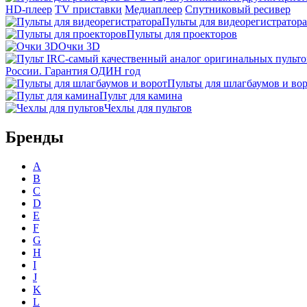
HD-плеер
TV приставки
Медиаплеер
Спутниковый ресивер
Пульты для видеорегистратора
Пульты для проекторов
Очки 3D
России. Гарантия ОДИН год
Пульты для шлагбаумов и во
Пульт для камина
Чехлы для пультов
Бренды
A
B
C
D
E
F
G
H
I
J
K
L