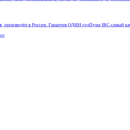
Пульт IRC-самый ка
рот