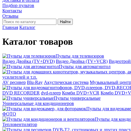
Доставка и оплата
Подбор пультов
Контакты
Отзывы
Найти
Главная
Каталог
Каталог товаров
Пульты для телевизоров
Видео Двойка (TV+DVD)
Видео Двойка (TV+VCR)
Видеотро
Пульты для автомагнитол
усилителей и т.п.
AV ресивер
Blu-Ray
Акустическая система
Музыкальный цент
DVD RECORDER
dvd-плеер
Комби DVD+VCR
Комбо DVD+
Пульты универсальные
Универсальные для кондиционеров
Пульты для видеокаме
ФОТО
Пульты для конди
Тепловентилятор