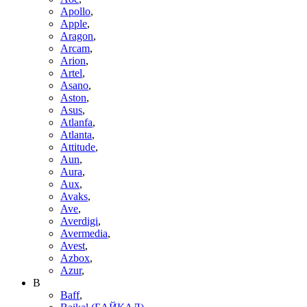
Apollo
,
Apple
,
Aragon
,
Arcam
,
Arion
,
Artel
,
Asano
,
Aston
,
Asus
,
Atlanfa
,
Atlanta
,
Attitude
,
Aun
,
Aura
,
Aux
,
Avaks
,
Ave
,
Averdigi
,
Avermedia
,
Avest
,
Azbox
,
Azur
,
B
Baff
,