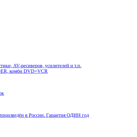
ики, AV-ресиверов, усилителей и т.п.
RDER, комби DVD+VCR
ок
 произведён в России. Гарантия ОДИН год