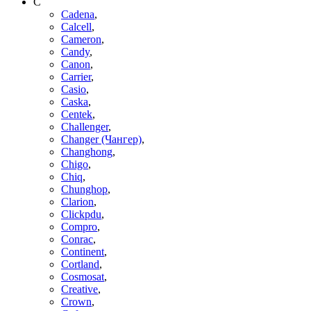
C
Cadena
,
Calcell
,
Cameron
,
Candy
,
Canon
,
Carrier
,
Casio
,
Caska
,
Centek
,
Challenger
,
Changer (Чангер)
,
Changhong
,
Chigo
,
Chiq
,
Chunghop
,
Clarion
,
Clickpdu
,
Compro
,
Conrac
,
Continent
,
Cortland
,
Cosmosat
,
Creative
,
Crown
,