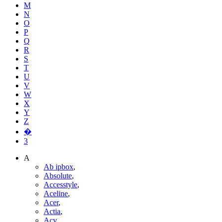
M
N
O
P
Q
R
S
T
U
V
W
X
Y
Z
�
3
A
Ab ipbox
,
Absolute
,
Accesstyle
,
Aceline
,
Acer
,
Actia
,
Acv
,