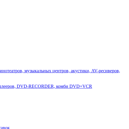
инотеатров, музыкальных центров, акустики, AV-ресиверов,
D-плееров, DVD-RECORDER, комби DVD+VCR
тавок