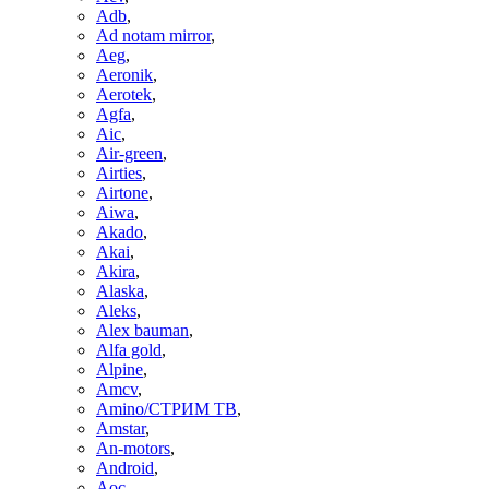
Adb
,
Ad notam mirror
,
Aeg
,
Aeronik
,
Aerotek
,
Agfa
,
Aic
,
Air-green
,
Airties
,
Airtone
,
Aiwa
,
Akado
,
Akai
,
Akira
,
Alaska
,
Aleks
,
Alex bauman
,
Alfa gold
,
Alpine
,
Amcv
,
Amino/СТРИМ ТВ
,
Amstar
,
An-motors
,
Android
,
Aoc
,