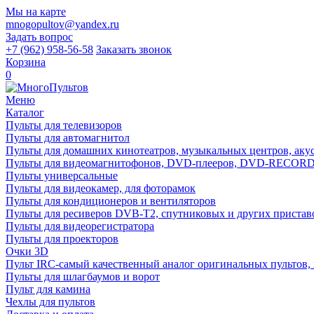
Мы на карте
mnogopultov@yandex.ru
Задать вопрос
+7 (962) 958-56-58
Заказать звонок
Корзина
0
Меню
Каталог
Пульты для телевизоров
Пульты для автомагнитол
Пульты для домашних кинотеатров, музыкальных центров, акуст
Пульты для видеомагнитофонов, DVD-плееров, DVD-RECO
Пульты универсальные
Пульты для видеокамер, для фоторамок
Пульты для кондиционеров и вентиляторов
Пульты для ресиверов DVB-T2, спутниковых и других пристав
Пульты для видеорегистратора
Пульты для проекторов
Очки 3D
Пульт IRC-самый качественный аналог оригинальных пультов,
Пульты для шлагбаумов и ворот
Пульт для камина
Чехлы для пультов