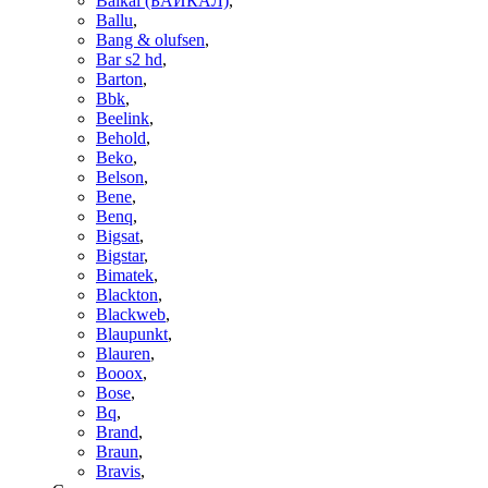
Baikal (БАЙКАЛ)
,
Ballu
,
Bang & olufsen
,
Bar s2 hd
,
Barton
,
Bbk
,
Beelink
,
Behold
,
Beko
,
Belson
,
Bene
,
Benq
,
Bigsat
,
Bigstar
,
Bimatek
,
Blackton
,
Blackweb
,
Blaupunkt
,
Blauren
,
Booox
,
Bose
,
Bq
,
Brand
,
Braun
,
Bravis
,