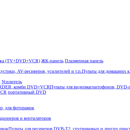
йка (TV+DVD+VCR)
ЖК-панель
Плазменная панель
Пульты для домашних к
р
Усилитель
Пульты для видеомагнитофонов, DV
VCR
портативный DVD
р, для фоторамок
ционеров и вентиляторов
Пульты для ресиверов DVB-T2, спутниковых и других прис