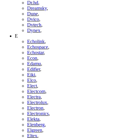
Dr.hd
,
Dreamsky
,
Dune
,
Dvico
,
Dvtech
,
Dynex
,
E
Echolink
,
Echospace
,
Echostar
,
Econ
,
Edamu
,
Edifier
,
Eiki
,
Elco
,
Elect
,
Electcom
,
Electra
,
Electrolux
,
Electron
,
Electronics
,
Elekta
,
Elenberg
,
Elgreen
,
Eltex
,