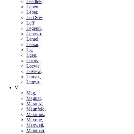
Leadtek
,
Leben
,
Leber
,
Led 86+
,
Leff
,
Legend
,
Lenovo
,
Lentel
,
Lessar
,
Lg
,
Lgen
,
Locus
,
Loewe
,
Loview
,
Lumax
,
Lumus
,
M
Mag
,
Magnat
,
Marantz
,
Maunfeld
,
Maximus
,
Maxone
,
Maxwell
,
Mcintosh
,