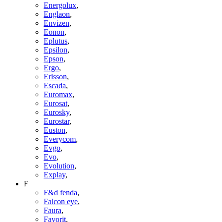
Energolux
,
Englaon
,
Envizen
,
Eonon
,
Eplutus
,
Epsilon
,
Epson
,
Ergo
,
Erisson
,
Escada
,
Euromax
,
Eurosat
,
Eurosky
,
Eurostar
,
Euston
,
Everycom
,
Evgo
,
Evo
,
Evolution
,
Explay
,
F
F&d fenda
,
Falcon eye
,
Faura
,
Favorit
,