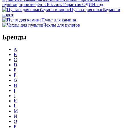
пультов, произведён в России. Гарантия ОДИН год
Пульты для шлагбаумов и
ворот
Пульт для камина
Чехлы для пультов
Бренды
A
B
C
D
E
F
G
H
I
J
K
L
M
N
O
P