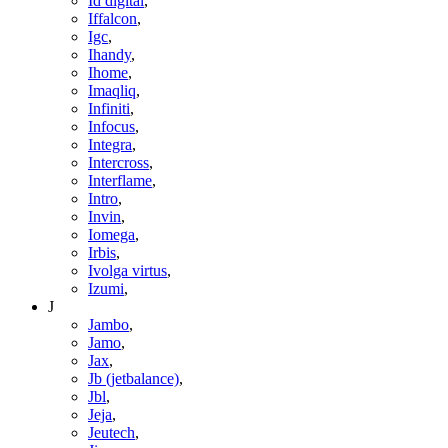
Id digital
,
Iffalcon
,
Igc
,
Ihandy
,
Ihome
,
Imaqliq
,
Infiniti
,
Infocus
,
Integra
,
Intercross
,
Interflame
,
Intro
,
Invin
,
Iomega
,
Irbis
,
Ivolga virtus
,
Izumi
,
J
Jambo
,
Jamo
,
Jax
,
Jb (jetbalance)
,
Jbl
,
Jeja
,
Jeutech
,