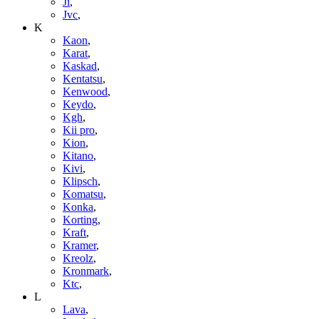
Ji
,
Jvc
,
K
Kaon
,
Karat
,
Kaskad
,
Kentatsu
,
Kenwood
,
Keydo
,
Kgh
,
Kii pro
,
Kion
,
Kitano
,
Kivi
,
Klipsch
,
Komatsu
,
Konka
,
Korting
,
Kraft
,
Kramer
,
Kreolz
,
Kronmark
,
Ktc
,
L
Lava
,