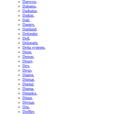
Daewoo
,
Dahatsu
,
Daihatsu
,
Daikin
,
Dali
,
Dantex
,
Dartland
,
Defender
,
Dell
,
Delonghi
,
Delta systems
,
Denn
,
Denon
,
Desay
,
Dex
,
Dexp
,
Dialog
,
Digisat
,
Digital
,
Digma
,
Dimplex
,
Distar
,
Divisat
,
Dns
,
Doffler
,