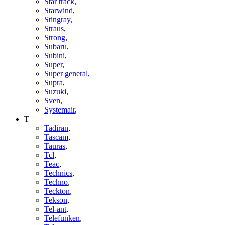
Star track
,
Starwind
,
Stingray
,
Straus
,
Strong
,
Subaru
,
Subini
,
Super
,
Super general
,
Supra
,
Suzuki
,
Sven
,
Systemair
,
T
Tadiran
,
Tascam
,
Tauras
,
Tcl
,
Teac
,
Technics
,
Techno
,
Teckton
,
Tekson
,
Tel-ant
,
Telefunken
,