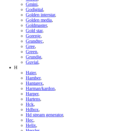
Gmini
,
Godigital
,
Golden interstar
,
Golden media
,
Goldmaster
,
Gold star
,
Gorenje
,
Grandtec
,
Gree
,
Green
,
Grundig
,
Guvial
,
H
Haier
,
Hamber
,
Hantarex
,
Harman/kardon
,
Harper
,
Hartens
,
Hck
,
Hdbox
,
Hd stream generator
,
Hec
,
Helix
,
Hessler
,