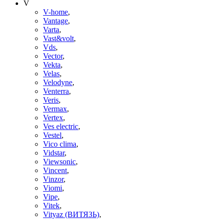
V
V-home
,
Vantage
,
Varta
,
Vast&volt
,
Vds
,
Vector
,
Vekta
,
Velas
,
Velodyne
,
Venterra
,
Veris
,
Vermax
,
Vertex
,
Ves electric
,
Vestel
,
Vico clima
,
Vidstar
,
Viewsonic
,
Vincent
,
Vinzor
,
Viomi
,
Vipe
,
Vitek
,
Vityaz (ВИТЯЗЬ)
,