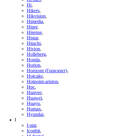
Hi
,
Hikers
,
Hikvision
,
Himedia
,
Hiper
,
Hisense
,
Histar
,
Hitachi
,
Hivion
,
Holleberg
,
Honda
,
Horion
,
Horizont (Горизонт)
,
Hotcake
,
Hotpoint-ariston
,
Hpc
,
Huavee
,
Huawei
,
Huayu
,
Humax
,
Hyundai
,
I
I-star
,
Iconbit
,