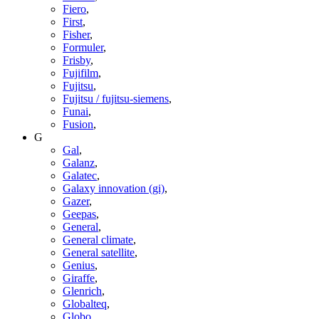
Fiero
,
First
,
Fisher
,
Formuler
,
Frisby
,
Fujifilm
,
Fujitsu
,
Fujitsu / fujitsu-siemens
,
Funai
,
Fusion
,
G
Gal
,
Galanz
,
Galatec
,
Galaxy innovation (gi)
,
Gazer
,
Geepas
,
General
,
General climate
,
General satellite
,
Genius
,
Giraffe
,
Glenrich
,
Globalteq
,
Globo
,