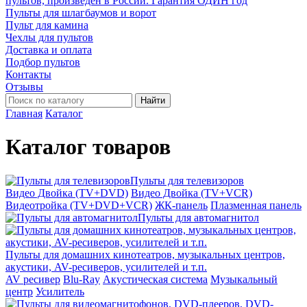
пультов, произведён в России. Гарантия ОДИН год
Пульты для шлагбаумов и ворот
Пульт для камина
Чехлы для пультов
Доставка и оплата
Подбор пультов
Контакты
Отзывы
Найти
Главная
Каталог
Каталог товаров
Пульты для телевизоров
Видео Двойка (TV+DVD)
Видео Двойка (TV+VCR)
Видеотройка (TV+DVD+VCR)
ЖК-панель
Плазменная панель
Пульты для автомагнитол
Пульты для домашних кинотеатров, музыкальных центров,
акустики, AV-ресиверов, усилителей и т.п.
AV ресивер
Blu-Ray
Акустическая система
Музыкальный
центр
Усилитель