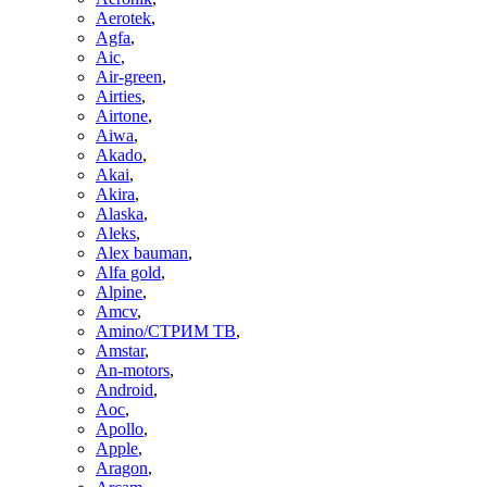
Aerotek
,
Agfa
,
Aic
,
Air-green
,
Airties
,
Airtone
,
Aiwa
,
Akado
,
Akai
,
Akira
,
Alaska
,
Aleks
,
Alex bauman
,
Alfa gold
,
Alpine
,
Amcv
,
Amino/СТРИМ ТВ
,
Amstar
,
An-motors
,
Android
,
Aoc
,
Apollo
,
Apple
,
Aragon
,