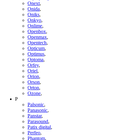
Onext
,
Onida
,
Oniks
,
Onkyo
,
Onlime
,
Openbox
,
Openmax
,
Opentech
,
Opticum
,
Optimus
,
Optoma
,
Orfey
,
Oriel
,
Orion
,
Orson
,
Orton
,
Ozone
,
P
Palsonic
,
Panasonic
,
Panstar
,
Parasound
,
Patix digital
,
Perfeo
,
Phantom
,