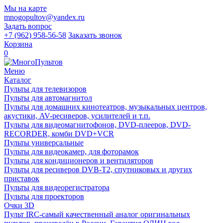
Мы на карте
mnogopultov@yandex.ru
Задать вопрос
+7 (962) 958-56-58
Заказать звонок
Корзина
0
Меню
Каталог
Пульты для телевизоров
Пульты для автомагнитол
Пульты для домашних кинотеатров, музыкальных центров,
акустики, AV-ресиверов, усилителей и т.п.
Пульты для видеомагнитофонов, DVD-плееров, DVD-
RECORDER, комби DVD+VCR
Пульты универсальные
Пульты для видеокамер, для фоторамок
Пульты для кондиционеров и вентиляторов
Пульты для ресиверов DVB-T2, спутниковых и других
приставок
Пульты для видеорегистратора
Пульты для проекторов
Очки 3D
Пульт IRC-самый качественный аналог оригинальных