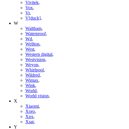
Vivitek
,
Vox
,
Vr
,
V[duck]
,
W
Waltham
,
Waterproof
,
Wd
,
Wellton
,
West
,
Western digital
,
Westvision
,
Weyon
,
Whirlpool
,
Wildred
,
Wimax
,
Wink
,
World
,
World vision
,
X
Xiaomi
,
Xoro
,
Xpx
,
Xsat
,
Y