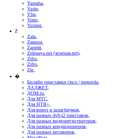
Yamaha
,
Yasin
,
Yba
,
Yuno
,
Yuxing
,
Z
Zala
,
Zanussi
,
Zappiti
,
Zelenaya.net (зеленая.net)
,
Zifra
,
Zifro
,
Zte
,
�
Билайн приставки cisco / motorola
,
ДАДЖЕТ
,
ДОМ.ru
,
Для МТС
,
Для НТВ+
,
Для ворот и шлагбаумов
,
Для разных dvb-t2 приставок
,
Для разных видеорегистраторов
,
Для разных кондиционеров
,
Для разных ресиверов
,
МегаФон
,