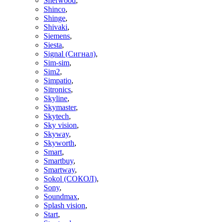
Sherwood
,
Shinco
,
Shinge
,
Shivaki
,
Siemens
,
Siesta
,
Signal (Сигнал)
,
Sim-sim
,
Sim2
,
Simpatio
,
Sitronics
,
Skyline
,
Skymaster
,
Skytech
,
Sky vision
,
Skyway
,
Skyworth
,
Smart
,
Smartbuy
,
Smartway
,
Sokol (СОКОЛ)
,
Sony
,
Soundmax
,
Splash vision
,
Start
,