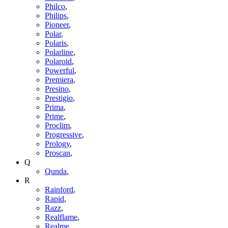
Philco
,
Philips
,
Pioneer
,
Polar
,
Polaris
,
Polarline
,
Polaroid
,
Powerful
,
Premiera
,
Presino
,
Prestigio
,
Prima
,
Prime
,
Proclim
,
Progressive
,
Prology
,
Proscan
,
Q
Qunda
,
R
Rainford
,
Rapid
,
Razz
,
Realflame
,
Realme
,