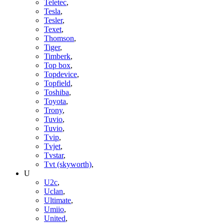
Teletec
,
Tesla
,
Tesler
,
Texet
,
Thomson
,
Tiger
,
Timberk
,
Top box
,
Topdevice
,
Topfield
,
Toshiba
,
Toyota
,
Trony
,
Tuvio
,
Tuvio
,
Tvip
,
Tvjet
,
Tvstar
,
Tvt (skyworth)
,
U
U2c
,
Uclan
,
Ultimate
,
Umiio
,
United
,