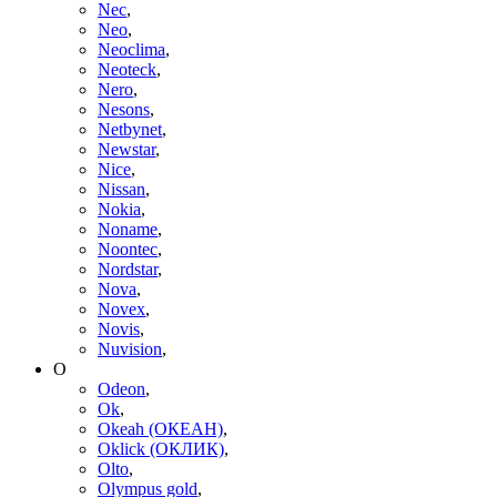
Nec
,
Neo
,
Neoclima
,
Neoteck
,
Nero
,
Nesons
,
Netbynet
,
Newstar
,
Nice
,
Nissan
,
Nokia
,
Noname
,
Noontec
,
Nordstar
,
Nova
,
Novex
,
Novis
,
Nuvision
,
O
Odeon
,
Ok
,
Okeah (ОКЕАН)
,
Oklick (ОКЛИК)
,
Olto
,
Olympus gold
,