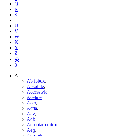
Q
R
S
T
U
V
W
X
Y
Z
�
3
A
Ab ipbox
,
Absolute
,
Accesstyle
,
Aceline
,
Acer
,
Actia
,
Acv
,
Adb
,
Ad notam mirror
,
Aeg
,
Aeronik
,