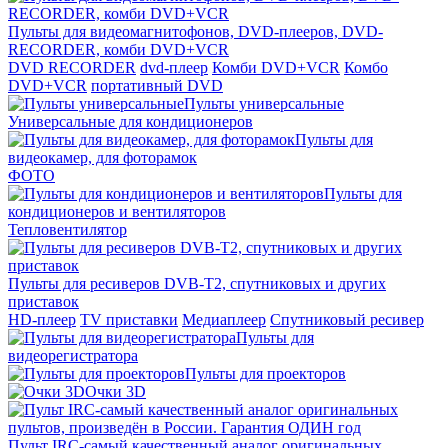
Пульты для видеомагнитофонов, DVD-плееров, DVD-
RECORDER, комби DVD+VCR
DVD RECORDER
dvd-плеер
Комби DVD+VCR
Комбо
DVD+VCR
портативный DVD
Пульты универсальные
Универсальные для кондиционеров
Пульты для
видеокамер, для фоторамок
ФОТО
Пульты для
кондиционеров и вентиляторов
Тепловентилятор
Пульты для ресиверов DVB-T2, спутниковых и других
приставок
HD-плеер
TV приставки
Медиаплеер
Спутниковый ресивер
Пульты для
видеорегистратора
Пульты для проекторов
Очки 3D
Пульт IRC-самый качественный аналог оригинальных