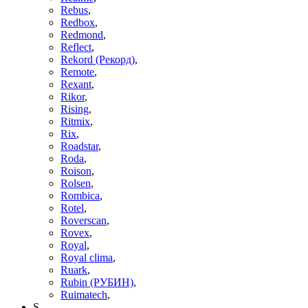
Rebus
,
Redbox
,
Redmond
,
Reflect
,
Rekord (Рекорд)
,
Remote
,
Rexant
,
Rikor
,
Rising
,
Ritmix
,
Rix
,
Roadstar
,
Roda
,
Roison
,
Rolsen
,
Rombica
,
Rotel
,
Roverscan
,
Rovex
,
Royal
,
Royal clima
,
Ruark
,
Rubin (РУБИН)
,
Ruimatech
,
S