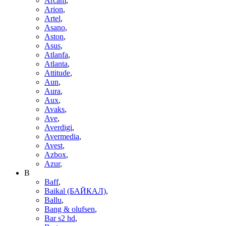
Arcam
,
Arion
,
Artel
,
Asano
,
Aston
,
Asus
,
Atlanfa
,
Atlanta
,
Attitude
,
Aun
,
Aura
,
Aux
,
Avaks
,
Ave
,
Averdigi
,
Avermedia
,
Avest
,
Azbox
,
Azur
,
B
Baff
,
Baikal (БАЙКАЛ)
,
Ballu
,
Bang & olufsen
,
Bar s2 hd
,