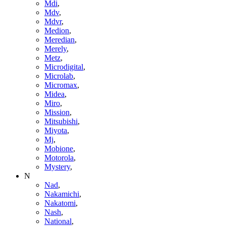
Mdi
,
Mdv
,
Mdvr
,
Medion
,
Meredian
,
Merely
,
Metz
,
Microdigital
,
Microlab
,
Micromax
,
Midea
,
Miro
,
Mission
,
Mitsubishi
,
Miyota
,
Mj
,
Mobione
,
Motorola
,
Mystery
,
N
Nad
,
Nakamichi
,
Nakatomi
,
Nash
,
National
,