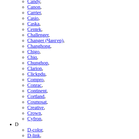
Candy
,
Canon
,
Carrier
,
Casio
,
Caska
,
Centek
,
Challenger
,
Changer (Чангер)
,
Changhong
,
Chigo
,
Chiq
,
Chunghop
,
Clarion
,
Clickpdu
,
Compro
,
Conrac
,
Continent
,
Cortland
,
Cosmosat
,
Creative
,
Crown
,
Cyfron
,
D
D-color
,
D-link
,