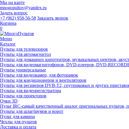
Мы на карте
mnogopultov@yandex.ru
Задать вопрос
+7 (962) 958-56-58
Заказать звонок
Корзина
0
Меню
Каталог
Пульты для телевизоров
Пульты для автомагнитол
Пульты для домашних кинотеатров, музыкальных центров, акусти
Пульты для видеомагнитофонов, DVD-плееров, DVD-RECOR
Пульты универсальные
Пульты для видеокамер, для фоторамок
Пульты для кондиционеров и вентиляторов
Пульты для ресиверов DVB-T2, спутниковых и других приставо
Пульты для видеорегистратора
Пульты для проекторов
Очки 3D
Пульт IRC-самый качественный аналог оригинальных пультов, 
Пульты для шлагбаумов и ворот
Пульт для камина
Чехлы для пультов
Доставка и оплата