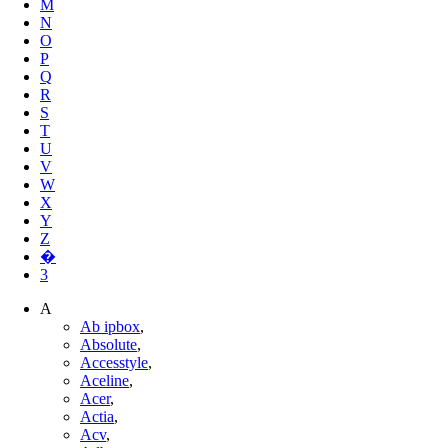
M
N
O
P
Q
R
S
T
U
V
W
X
Y
Z
�
3
A
Ab ipbox
,
Absolute
,
Accesstyle
,
Aceline
,
Acer
,
Actia
,
Acv
,