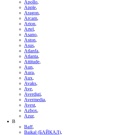
Apollo
,
Apple
,
Aragon
,
Arcam
,
Arion
,
Artel
,
Asano
,
Aston
,
Asus
,
Atlanfa
,
Atlanta
,
Attitude
,
Aun
,
Aura
,
Aux
,
Avaks
,
Ave
,
Averdigi
,
Avermedia
,
Avest
,
Azbox
,
Azur
,
B
Baff
,
Baikal (БАЙКАЛ)
,