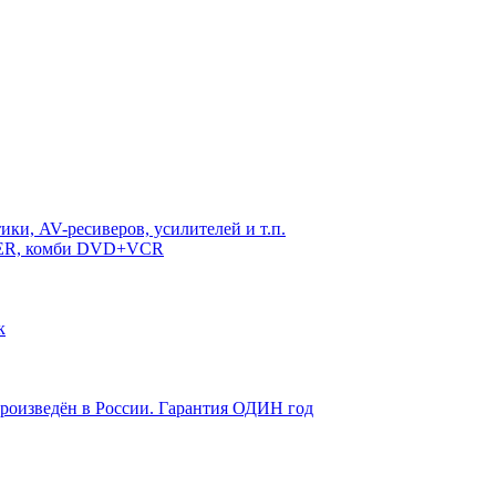
ки, AV-ресиверов, усилителей и т.п.
DER, комби DVD+VCR
к
произведён в России. Гарантия ОДИН год