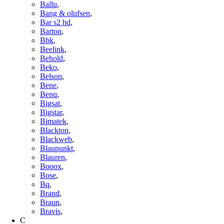
Ballu
,
Bang & olufsen
,
Bar s2 hd
,
Barton
,
Bbk
,
Beelink
,
Behold
,
Beko
,
Belson
,
Bene
,
Benq
,
Bigsat
,
Bigstar
,
Bimatek
,
Blackton
,
Blackweb
,
Blaupunkt
,
Blauren
,
Booox
,
Bose
,
Bq
,
Brand
,
Braun
,
Bravis
,
C