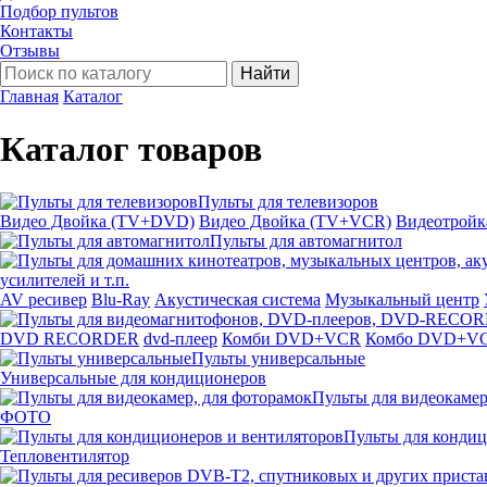
Подбор пультов
Контакты
Отзывы
Найти
Главная
Каталог
Каталог товаров
Пульты для телевизоров
Видео Двойка (TV+DVD)
Видео Двойка (TV+VCR)
Видеотрой
Пульты для автомагнитол
усилителей и т.п.
AV ресивер
Blu-Ray
Акустическая система
Музыкальный центр
DVD RECORDER
dvd-плеер
Комби DVD+VCR
Комбо DVD+V
Пульты универсальные
Универсальные для кондиционеров
Пульты для видеокамер
ФОТО
Пульты для кондиц
Тепловентилятор