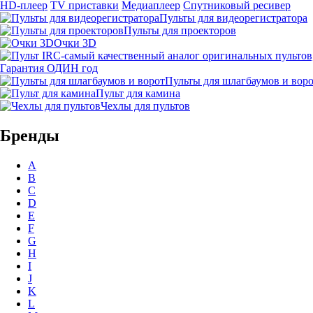
HD-плеер
TV приставки
Медиаплеер
Спутниковый ресивер
Пульты для видеорегистратора
Пульты для проекторов
Очки 3D
Гарантия ОДИН год
Пульты для шлагбаумов и вор
Пульт для камина
Чехлы для пультов
Бренды
A
B
C
D
E
F
G
H
I
J
K
L