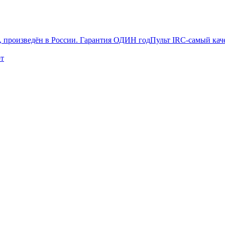
Пульт IRC-самый кач
от