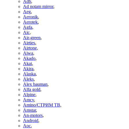
Adb
,
Ad notam mirror
,
Aeg
,
Aeronik
,
Aerotek
,
Agfa
,
Aic
,
Air-green
,
Airties
,
Airtone
,
Aiwa
,
Akado
,
Akai
,
Akira
,
Alaska
,
Aleks
,
Alex bauman
,
Alfa gold
,
Alpine
,
Amcv
,
Amino/СТРИМ ТВ
,
Amstar
,
An-motors
,
Android
,
Aoc
,