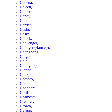
Cadena
,
Calcell
,
Cameron
,
Candy
,
Canon
,
Carrier
,
Casio
,
Caska
,
Centek
,
Challenger
,
Changer (Чангер)
,
Changhong
,
Chigo
,
Chiq
,
Chunghop
,
Clarion
,
Clickpdu
,
Compro
,
Conrac
,
Continent
,
Cortland
,
Cosmosat
,
Creative
,
Crown
,
Cyfron
,