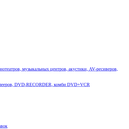
нотеатров, музыкальных центров, акустики, AV-ресиверов,
-плееров, DVD-RECORDER, комби DVD+VCR
авок