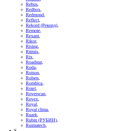
Rebus
,
Redbox
,
Redmond
,
Reflect
,
Rekord (Рекорд)
,
Remote
,
Rexant
,
Rikor
,
Rising
,
Ritmix
,
Rix
,
Roadstar
,
Roda
,
Roison
,
Rolsen
,
Rombica
,
Rotel
,
Roverscan
,
Rovex
,
Royal
,
Royal clima
,
Ruark
,
Rubin (РУБИН)
,
Ruimatech
,
S