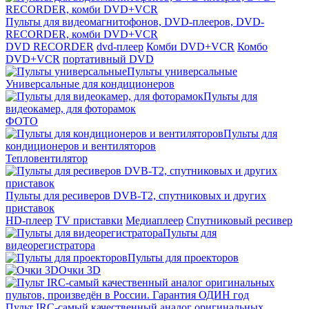
Пульты для видеомагнитофонов, DVD-плееров, DVD-
RECORDER, комби DVD+VCR
DVD RECORDER
dvd-плеер
Комби DVD+VCR
Комбо
DVD+VCR
портативный DVD
Пульты универсальные
Универсальные для кондиционеров
Пульты для
видеокамер, для фоторамок
ФОТО
Пульты для
кондиционеров и вентиляторов
Тепловентилятор
Пульты для ресиверов DVB-T2, спутниковых и других
приставок
HD-плеер
TV приставки
Медиаплеер
Спутниковый ресивер
Пульты для
видеорегистратора
Пульты для проекторов
Очки 3D
Пульт IRC-самый качественный аналог оригинальных