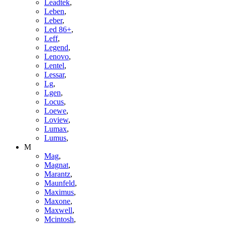
Leadtek
,
Leben
,
Leber
,
Led 86+
,
Leff
,
Legend
,
Lenovo
,
Lentel
,
Lessar
,
Lg
,
Lgen
,
Locus
,
Loewe
,
Loview
,
Lumax
,
Lumus
,
M
Mag
,
Magnat
,
Marantz
,
Maunfeld
,
Maximus
,
Maxone
,
Maxwell
,
Mcintosh
,