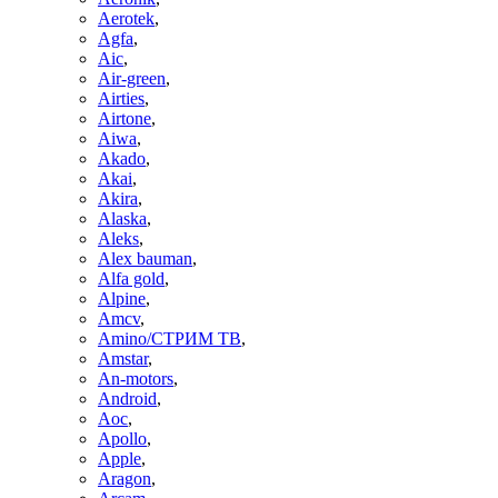
Aerotek
,
Agfa
,
Aic
,
Air-green
,
Airties
,
Airtone
,
Aiwa
,
Akado
,
Akai
,
Akira
,
Alaska
,
Aleks
,
Alex bauman
,
Alfa gold
,
Alpine
,
Amcv
,
Amino/СТРИМ ТВ
,
Amstar
,
An-motors
,
Android
,
Aoc
,
Apollo
,
Apple
,
Aragon
,