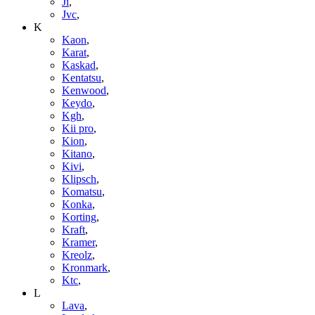
Ji
,
Jvc
,
K
Kaon
,
Karat
,
Kaskad
,
Kentatsu
,
Kenwood
,
Keydo
,
Kgh
,
Kii pro
,
Kion
,
Kitano
,
Kivi
,
Klipsch
,
Komatsu
,
Konka
,
Korting
,
Kraft
,
Kramer
,
Kreolz
,
Kronmark
,
Ktc
,
L
Lava
,