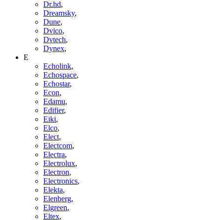
Dr.hd
,
Dreamsky
,
Dune
,
Dvico
,
Dvtech
,
Dynex
,
E
Echolink
,
Echospace
,
Echostar
,
Econ
,
Edamu
,
Edifier
,
Eiki
,
Elco
,
Elect
,
Electcom
,
Electra
,
Electrolux
,
Electron
,
Electronics
,
Elekta
,
Elenberg
,
Elgreen
,
Eltex
,