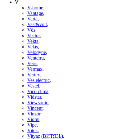
V
V-home
,
Vantage
,
Varta
,
Vast&volt
,
Vds
,
Vector
,
Vekta
,
Velas
,
Velodyne
,
Venterra
,
Veris
,
Vermax
,
Vertex
,
Ves electric
,
Vestel
,
Vico clima
,
Vidstar
,
Viewsonic
,
Vincent
,
Vinzor
,
Viomi
,
Vipe
,
Vitek
,
Vityaz (ВИТЯЗЬ)
,