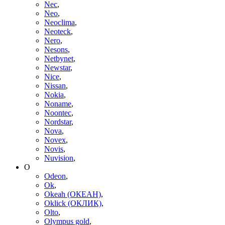
Nec
,
Neo
,
Neoclima
,
Neoteck
,
Nero
,
Nesons
,
Netbynet
,
Newstar
,
Nice
,
Nissan
,
Nokia
,
Noname
,
Noontec
,
Nordstar
,
Nova
,
Novex
,
Novis
,
Nuvision
,
O
Odeon
,
Ok
,
Okeah (ОКЕАН)
,
Oklick (ОКЛИК)
,
Olto
,
Olympus gold
,