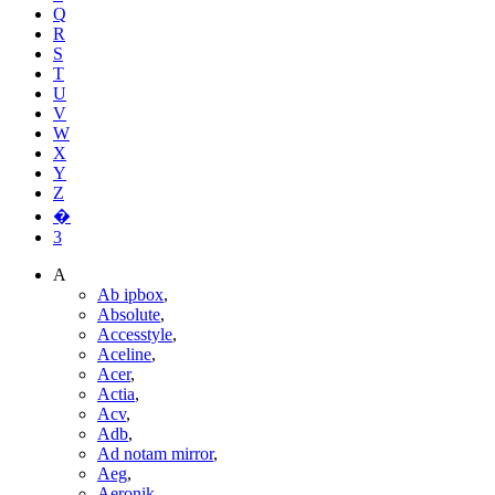
Q
R
S
T
U
V
W
X
Y
Z
�
3
A
Ab ipbox
,
Absolute
,
Accesstyle
,
Aceline
,
Acer
,
Actia
,
Acv
,
Adb
,
Ad notam mirror
,
Aeg
,
Aeronik
,