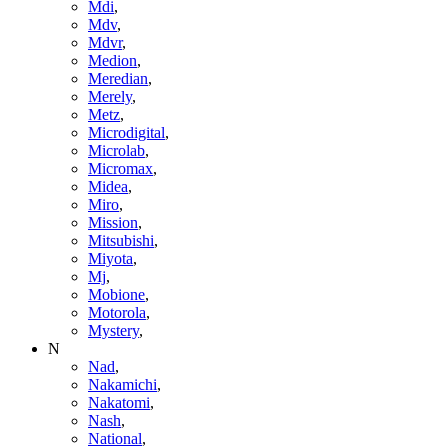
Mdi
,
Mdv
,
Mdvr
,
Medion
,
Meredian
,
Merely
,
Metz
,
Microdigital
,
Microlab
,
Micromax
,
Midea
,
Miro
,
Mission
,
Mitsubishi
,
Miyota
,
Mj
,
Mobione
,
Motorola
,
Mystery
,
N
Nad
,
Nakamichi
,
Nakatomi
,
Nash
,
National
,