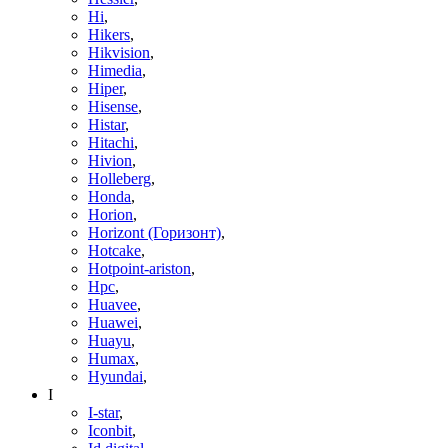
Hi
,
Hikers
,
Hikvision
,
Himedia
,
Hiper
,
Hisense
,
Histar
,
Hitachi
,
Hivion
,
Holleberg
,
Honda
,
Horion
,
Horizont (Горизонт)
,
Hotcake
,
Hotpoint-ariston
,
Hpc
,
Huavee
,
Huawei
,
Huayu
,
Humax
,
Hyundai
,
I
I-star
,
Iconbit
,