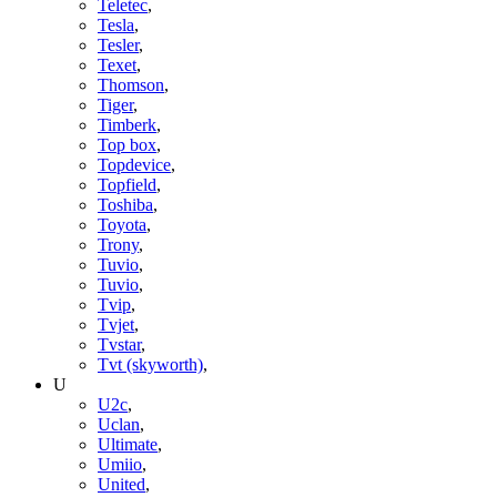
Teletec
,
Tesla
,
Tesler
,
Texet
,
Thomson
,
Tiger
,
Timberk
,
Top box
,
Topdevice
,
Topfield
,
Toshiba
,
Toyota
,
Trony
,
Tuvio
,
Tuvio
,
Tvip
,
Tvjet
,
Tvstar
,
Tvt (skyworth)
,
U
U2c
,
Uclan
,
Ultimate
,
Umiio
,
United
,