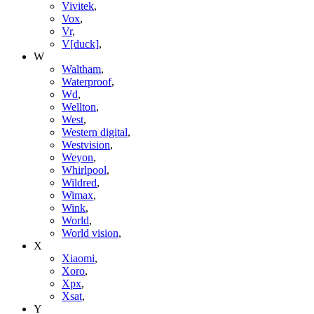
Vivitek
,
Vox
,
Vr
,
V[duck]
,
W
Waltham
,
Waterproof
,
Wd
,
Wellton
,
West
,
Western digital
,
Westvision
,
Weyon
,
Whirlpool
,
Wildred
,
Wimax
,
Wink
,
World
,
World vision
,
X
Xiaomi
,
Xoro
,
Xpx
,
Xsat
,
Y