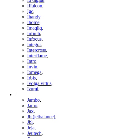
Id digital
,
Iffalcon
,
Igc
,
Ihandy
,
Ihome
,
Imaqliq
,
Infiniti
,
Infocus
,
Integra
,
Intercross
,
Interflame
,
Intro
,
Invin
,
Iomega
,
Irbis
,
Ivolga virtus
,
Izumi
,
J
Jambo
,
Jamo
,
Jax
,
Jb (jetbalance)
,
Jbl
,
Jeja
,
Jeutech
,