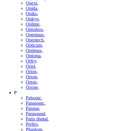
Onext
,
Onida
,
Oniks
,
Onkyo
,
Onlime
,
Openbox
,
Openmax
,
Opentech
,
Opticum
,
Optimus
,
Optoma
,
Orfey
,
Oriel
,
Orion
,
Orson
,
Orton
,
Ozone
,
P
Palsonic
,
Panasonic
,
Panstar
,
Parasound
,
Patix digital
,
Perfeo
,
Phantom
,