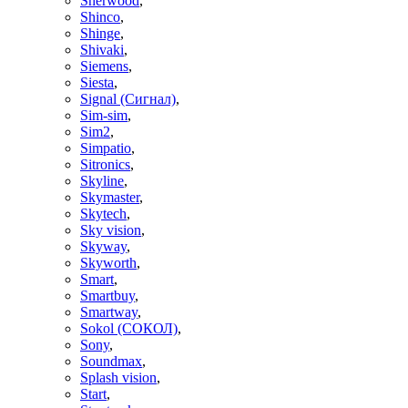
Sherwood
,
Shinco
,
Shinge
,
Shivaki
,
Siemens
,
Siesta
,
Signal (Сигнал)
,
Sim-sim
,
Sim2
,
Simpatio
,
Sitronics
,
Skyline
,
Skymaster
,
Skytech
,
Sky vision
,
Skyway
,
Skyworth
,
Smart
,
Smartbuy
,
Smartway
,
Sokol (СОКОЛ)
,
Sony
,
Soundmax
,
Splash vision
,
Start
,