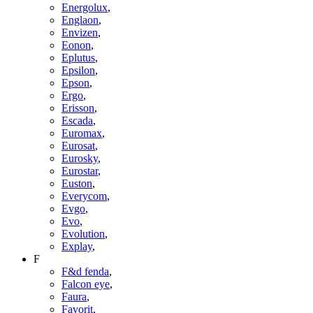
Energolux
,
Englaon
,
Envizen
,
Eonon
,
Eplutus
,
Epsilon
,
Epson
,
Ergo
,
Erisson
,
Escada
,
Euromax
,
Eurosat
,
Eurosky
,
Eurostar
,
Euston
,
Everycom
,
Evgo
,
Evo
,
Evolution
,
Explay
,
F
F&d fenda
,
Falcon eye
,
Faura
,
Favorit
,