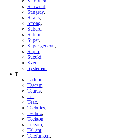
Star track
,
Starwind
,
Stingray
,
Straus
,
Strong
,
Subaru
,
Subini
,
Super
,
Super general
,
Supra
,
Suzuki
,
Sven
,
Systemair
,
T
Tadiran
,
Tascam
,
Tauras
,
Tcl
,
Teac
,
Technics
,
Techno
,
Teckton
,
Tekson
,
Tel-ant
,
Telefunken
,