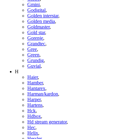
Gmini
,
Godigital
,
Golden interstar
,
Golden media
,
Goldmaster
,
Gold star
,
Gorenje
,
Grandtec
,
Gree
,
Green
,
Grundig
,
Guvial
,
H
Haier
,
Hamber
,
Hantarex
,
Harman/kardon
,
Harper
,
Hartens
,
Hck
,
Hdbox
,
Hd stream generator
,
Hec
,
Helix
,
Hessler
,