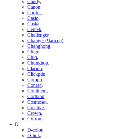
Candy
,
Canon
,
Carrier
,
Casio
,
Caska
,
Centek
,
Challenger
,
Changer (Чангер)
,
Changhong
,
Chigo
,
Chiq
,
Chunghop
,
Clarion
,
Clickpdu
,
Compro
,
Conrac
,
Continent
,
Cortland
,
Cosmosat
,
Creative
,
Crown
,
Cyfron
,
D
D-color
,
D-link
,