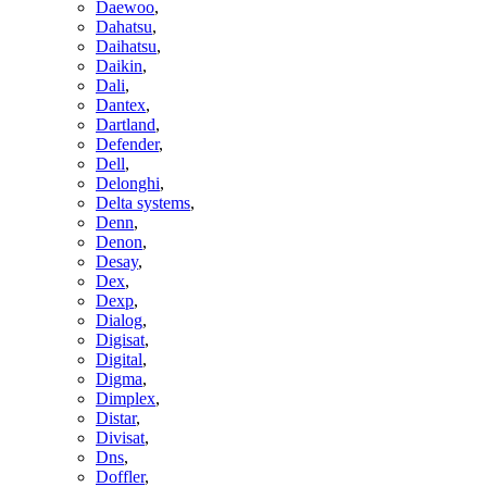
Daewoo
,
Dahatsu
,
Daihatsu
,
Daikin
,
Dali
,
Dantex
,
Dartland
,
Defender
,
Dell
,
Delonghi
,
Delta systems
,
Denn
,
Denon
,
Desay
,
Dex
,
Dexp
,
Dialog
,
Digisat
,
Digital
,
Digma
,
Dimplex
,
Distar
,
Divisat
,
Dns
,
Doffler
,