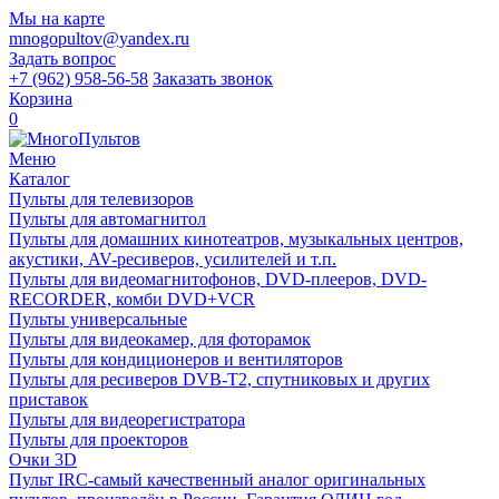
Мы на карте
mnogopultov@yandex.ru
Задать вопрос
+7 (962) 958-56-58
Заказать звонок
Корзина
0
Меню
Каталог
Пульты для телевизоров
Пульты для автомагнитол
Пульты для домашних кинотеатров, музыкальных центров,
акустики, AV-ресиверов, усилителей и т.п.
Пульты для видеомагнитофонов, DVD-плееров, DVD-
RECORDER, комби DVD+VCR
Пульты универсальные
Пульты для видеокамер, для фоторамок
Пульты для кондиционеров и вентиляторов
Пульты для ресиверов DVB-T2, спутниковых и других
приставок
Пульты для видеорегистратора
Пульты для проекторов
Очки 3D
Пульт IRC-самый качественный аналог оригинальных