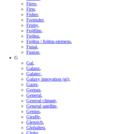
Fiero
,
First
,
Fisher
,
Formuler
,
Frisby
,
Fujifilm
,
Fujitsu
,
Fujitsu / fujitsu-siemens
,
Funai
,
Fusion
,
G
Gal
,
Galanz
,
Galatec
,
Galaxy innovation (gi)
,
Gazer
,
Geepas
,
General
,
General climate
,
General satellite
,
Genius
,
Giraffe
,
Glenrich
,
Globalteq
,
Globo
,