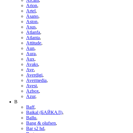
Arcam
,
Arion
,
Artel
,
Asano
,
Aston
,
Asus
,
Atlanfa
,
Atlanta
,
Attitude
,
Aun
,
Aura
,
Aux
,
Avaks
,
Ave
,
Averdigi
,
Avermedia
,
Avest
,
Azbox
,
Azur
,
B
Baff
,
Baikal (БАЙКАЛ)
,
Ballu
,
Bang & olufsen
,
Bar s2 hd
,