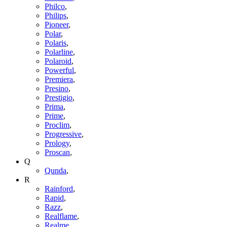
Philco
,
Philips
,
Pioneer
,
Polar
,
Polaris
,
Polarline
,
Polaroid
,
Powerful
,
Premiera
,
Presino
,
Prestigio
,
Prima
,
Prime
,
Proclim
,
Progressive
,
Prology
,
Proscan
,
Q
Qunda
,
R
Rainford
,
Rapid
,
Razz
,
Realflame
,
Realme
,