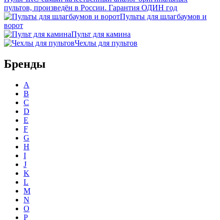
пультов, произведён в России. Гарантия ОДИН год
Пульты для шлагбаумов и
ворот
Пульт для камина
Чехлы для пультов
Бренды
A
B
C
D
E
F
G
H
I
J
K
L
M
N
O
P