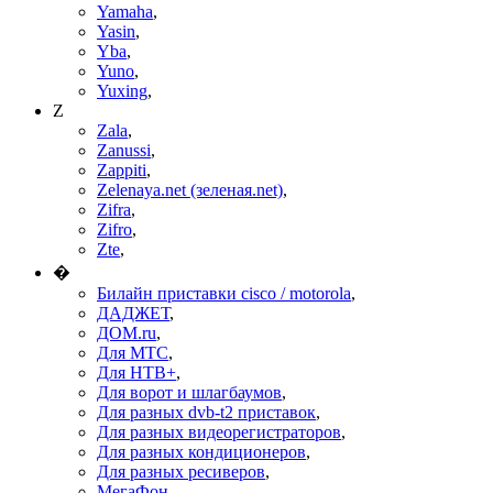
Yamaha
,
Yasin
,
Yba
,
Yuno
,
Yuxing
,
Z
Zala
,
Zanussi
,
Zappiti
,
Zelenaya.net (зеленая.net)
,
Zifra
,
Zifro
,
Zte
,
�
Билайн приставки cisco / motorola
,
ДАДЖЕТ
,
ДОМ.ru
,
Для МТС
,
Для НТВ+
,
Для ворот и шлагбаумов
,
Для разных dvb-t2 приставок
,
Для разных видеорегистраторов
,
Для разных кондиционеров
,
Для разных ресиверов
,
МегаФон
,