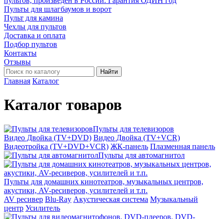
пультов, произведён в России. Гарантия ОДИН год
Пульты для шлагбаумов и ворот
Пульт для камина
Чехлы для пультов
Доставка и оплата
Подбор пультов
Контакты
Отзывы
Найти
Главная
Каталог
Каталог товаров
Пульты для телевизоров
Видео Двойка (TV+DVD)
Видео Двойка (TV+VCR)
Видеотройка (TV+DVD+VCR)
ЖК-панель
Плазменная панель
Пульты для автомагнитол
Пульты для домашних кинотеатров, музыкальных центров,
акустики, AV-ресиверов, усилителей и т.п.
AV ресивер
Blu-Ray
Акустическая система
Музыкальный
центр
Усилитель