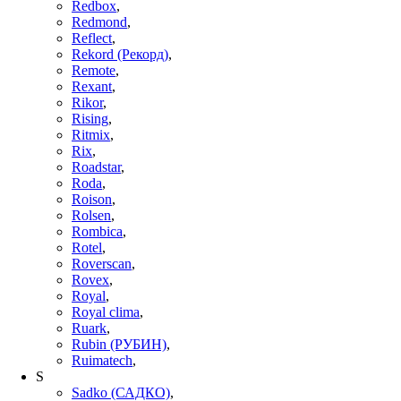
Redbox
,
Redmond
,
Reflect
,
Rekord (Рекорд)
,
Remote
,
Rexant
,
Rikor
,
Rising
,
Ritmix
,
Rix
,
Roadstar
,
Roda
,
Roison
,
Rolsen
,
Rombica
,
Rotel
,
Roverscan
,
Rovex
,
Royal
,
Royal clima
,
Ruark
,
Rubin (РУБИН)
,
Ruimatech
,
S
Sadko (САДКО)
,