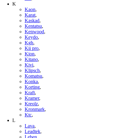
K
Kaon
,
Karat
,
Kaskad
,
Kentatsu
,
Kenwood
,
Keydo
,
Kgh
,
Kii pro
,
Kion
,
Kitano
,
Kivi
,
Klipsch
,
Komatsu
,
Konka
,
Korting
,
Kraft
,
Kramer
,
Kreolz
,
Kronmark
,
Ktc
,
L
Lava
,
Leadtek
,
Leben
,