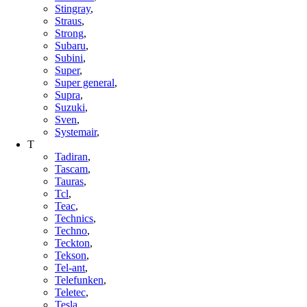
Stingray
,
Straus
,
Strong
,
Subaru
,
Subini
,
Super
,
Super general
,
Supra
,
Suzuki
,
Sven
,
Systemair
,
T
Tadiran
,
Tascam
,
Tauras
,
Tcl
,
Teac
,
Technics
,
Techno
,
Teckton
,
Tekson
,
Tel-ant
,
Telefunken
,
Teletec
,
Tesla
,