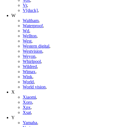
Vox
,
Vr
,
V[duck]
,
W
Waltham
,
Waterproof
,
Wd
,
Wellton
,
West
,
Western digital
,
Westvision
,
Weyon
,
Whirlpool
,
Wildred
,
Wimax
,
Wink
,
World
,
World vision
,
X
Xiaomi
,
Xoro
,
Xpx
,
Xsat
,
Y
Yamaha
,