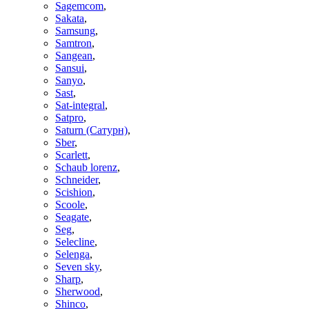
Sagemcom
,
Sakata
,
Samsung
,
Samtron
,
Sangean
,
Sansui
,
Sanyo
,
Sast
,
Sat-integral
,
Satpro
,
Saturn (Сатурн)
,
Sber
,
Scarlett
,
Schaub lorenz
,
Schneider
,
Scishion
,
Scoole
,
Seagate
,
Seg
,
Selecline
,
Selenga
,
Seven sky
,
Sharp
,
Sherwood
,
Shinco
,