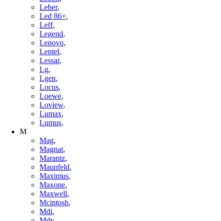
Leber
,
Led 86+
,
Leff
,
Legend
,
Lenovo
,
Lentel
,
Lessar
,
Lg
,
Lgen
,
Locus
,
Loewe
,
Loview
,
Lumax
,
Lumus
,
M
Mag
,
Magnat
,
Marantz
,
Maunfeld
,
Maximus
,
Maxone
,
Maxwell
,
Mcintosh
,
Mdi
,
Mdv
,