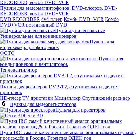
Пульты для видеомагнитофонов, DVD-плееров, DVD-
RECORDER, комби DVD+VCR
DVD RECORDER
dvd-плеер
Комби DVD+VCR
Комбо
DVD+VCR
портативный DVD
Пульты универсальные
Универсальные для кондиционеров
Пульты для
видеокамер, для фоторамок
ФОТО
Пульты для
кондиционеров и вентиляторов
Тепловентилятор
Пульты для ресиверов DVB-T2, спутниковых и других
приставок
HD-плеер
TV приставки
Медиаплеер
Спутниковый ресивер
Пульты для видеорегистратора
Пульты для проекторов
Очки 3D
Пульт IRC-самый качественный аналог оригинальных пультов,
произведён в России. Гарантия ОДИН год