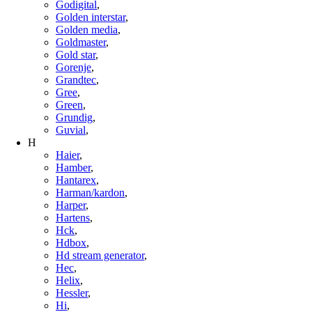
Godigital
,
Golden interstar
,
Golden media
,
Goldmaster
,
Gold star
,
Gorenje
,
Grandtec
,
Gree
,
Green
,
Grundig
,
Guvial
,
H
Haier
,
Hamber
,
Hantarex
,
Harman/kardon
,
Harper
,
Hartens
,
Hck
,
Hdbox
,
Hd stream generator
,
Hec
,
Helix
,
Hessler
,
Hi
,