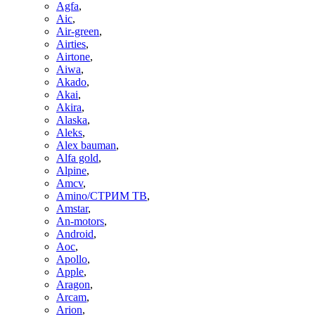
Agfa
,
Aic
,
Air-green
,
Airties
,
Airtone
,
Aiwa
,
Akado
,
Akai
,
Akira
,
Alaska
,
Aleks
,
Alex bauman
,
Alfa gold
,
Alpine
,
Amcv
,
Amino/СТРИМ ТВ
,
Amstar
,
An-motors
,
Android
,
Aoc
,
Apollo
,
Apple
,
Aragon
,
Arcam
,
Arion
,