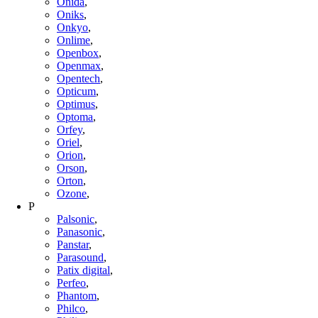
Onida
,
Oniks
,
Onkyo
,
Onlime
,
Openbox
,
Openmax
,
Opentech
,
Opticum
,
Optimus
,
Optoma
,
Orfey
,
Oriel
,
Orion
,
Orson
,
Orton
,
Ozone
,
P
Palsonic
,
Panasonic
,
Panstar
,
Parasound
,
Patix digital
,
Perfeo
,
Phantom
,
Philco
,