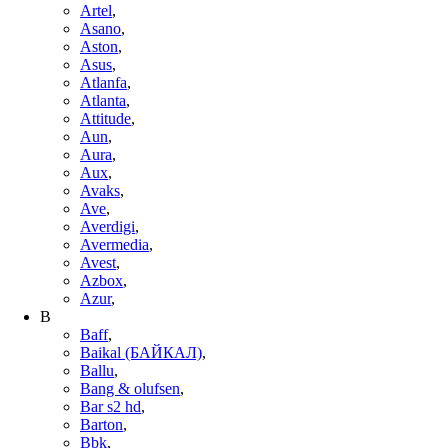
Artel
,
Asano
,
Aston
,
Asus
,
Atlanfa
,
Atlanta
,
Attitude
,
Aun
,
Aura
,
Aux
,
Avaks
,
Ave
,
Averdigi
,
Avermedia
,
Avest
,
Azbox
,
Azur
,
B
Baff
,
Baikal (БАЙКАЛ)
,
Ballu
,
Bang & olufsen
,
Bar s2 hd
,
Barton
,
Bbk
,