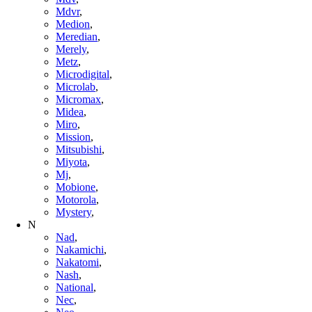
Mdvr
,
Medion
,
Meredian
,
Merely
,
Metz
,
Microdigital
,
Microlab
,
Micromax
,
Midea
,
Miro
,
Mission
,
Mitsubishi
,
Miyota
,
Mj
,
Mobione
,
Motorola
,
Mystery
,
N
Nad
,
Nakamichi
,
Nakatomi
,
Nash
,
National
,
Nec
,