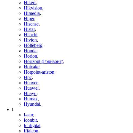
Hikers
,
Hikvision
,
Himedia
,
Hiper
,
Hisense
,
Histar
,
Hitachi
,
Hivion
,
Holleberg
,
Honda
,
Horion
,
Horizont (Горизонт)
,
Hotcake
,
Hotpoint-ariston
,
Hpc
,
Huavee
,
Huawei
,
Huayu
,
Humax
,
Hyundai
,
I
I-star
,
Iconbit
,
Id digital
,
Iffalcon
,