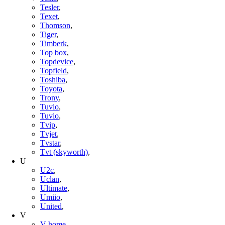
Tesler
,
Texet
,
Thomson
,
Tiger
,
Timberk
,
Top box
,
Topdevice
,
Topfield
,
Toshiba
,
Toyota
,
Trony
,
Tuvio
,
Tuvio
,
Tvip
,
Tvjet
,
Tvstar
,
Tvt (skyworth)
,
U
U2c
,
Uclan
,
Ultimate
,
Umiio
,
United
,
V
V-home
,