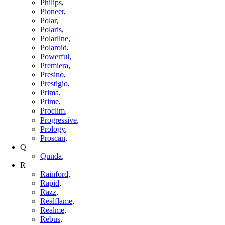
Philips
,
Pioneer
,
Polar
,
Polaris
,
Polarline
,
Polaroid
,
Powerful
,
Premiera
,
Presino
,
Prestigio
,
Prima
,
Prime
,
Proclim
,
Progressive
,
Prology
,
Proscan
,
Q
Qunda
,
R
Rainford
,
Rapid
,
Razz
,
Realflame
,
Realme
,
Rebus
,