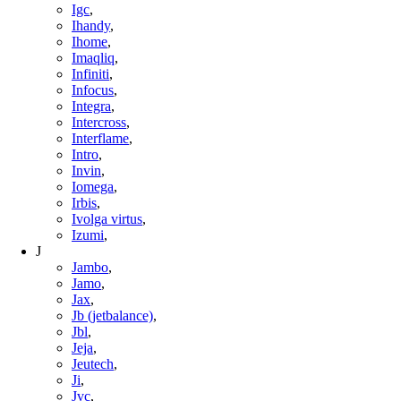
Igc
,
Ihandy
,
Ihome
,
Imaqliq
,
Infiniti
,
Infocus
,
Integra
,
Intercross
,
Interflame
,
Intro
,
Invin
,
Iomega
,
Irbis
,
Ivolga virtus
,
Izumi
,
J
Jambo
,
Jamo
,
Jax
,
Jb (jetbalance)
,
Jbl
,
Jeja
,
Jeutech
,
Ji
,
Jvc
,