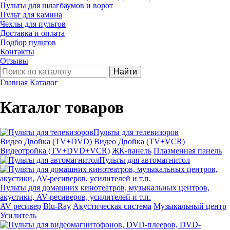
Пульты для шлагбаумов и ворот
Пульт для камина
Чехлы для пультов
Доставка и оплата
Подбор пультов
Контакты
Отзывы
Найти
Главная
Каталог
Каталог товаров
Пульты для телевизоров
Видео Двойка (TV+DVD)
Видео Двойка (TV+VCR)
Видеотройка (TV+DVD+VCR)
ЖК-панель
Плазменная панель
Пульты для автомагнитол
Пульты для домашних кинотеатров, музыкальных центров,
акустики, AV-ресиверов, усилителей и т.п.
AV ресивер
Blu-Ray
Акустическая система
Музыкальный центр
Усилитель