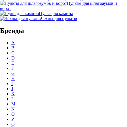
Пульты для шлагбаумов и
ворот
Пульт для камина
Чехлы для пультов
Бренды
A
B
C
D
E
F
G
H
I
J
K
L
M
N
O
P
Q