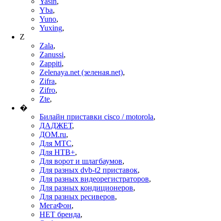
Yasin
,
Yba
,
Yuno
,
Yuxing
,
Z
Zala
,
Zanussi
,
Zappiti
,
Zelenaya.net (зеленая.net)
,
Zifra
,
Zifro
,
Zte
,
�
Билайн приставки cisco / motorola
,
ДАДЖЕТ
,
ДОМ.ru
,
Для МТС
,
Для НТВ+
,
Для ворот и шлагбаумов
,
Для разных dvb-t2 приставок
,
Для разных видеорегистраторов
,
Для разных кондиционеров
,
Для разных ресиверов
,
МегаФон
,
НЕТ бренда
,