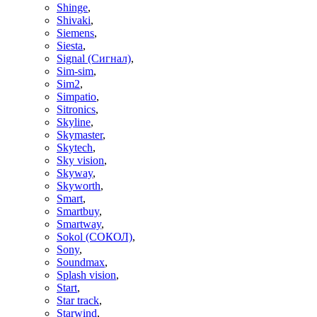
Shinge
,
Shivaki
,
Siemens
,
Siesta
,
Signal (Сигнал)
,
Sim-sim
,
Sim2
,
Simpatio
,
Sitronics
,
Skyline
,
Skymaster
,
Skytech
,
Sky vision
,
Skyway
,
Skyworth
,
Smart
,
Smartbuy
,
Smartway
,
Sokol (СОКОЛ)
,
Sony
,
Soundmax
,
Splash vision
,
Start
,
Star track
,
Starwind
,