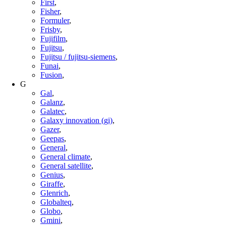
First
,
Fisher
,
Formuler
,
Frisby
,
Fujifilm
,
Fujitsu
,
Fujitsu / fujitsu-siemens
,
Funai
,
Fusion
,
G
Gal
,
Galanz
,
Galatec
,
Galaxy innovation (gi)
,
Gazer
,
Geepas
,
General
,
General climate
,
General satellite
,
Genius
,
Giraffe
,
Glenrich
,
Globalteq
,
Globo
,
Gmini
,