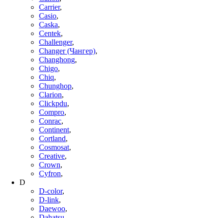
Carrier
,
Casio
,
Caska
,
Centek
,
Challenger
,
Changer (Чангер)
,
Changhong
,
Chigo
,
Chiq
,
Chunghop
,
Clarion
,
Clickpdu
,
Compro
,
Conrac
,
Continent
,
Cortland
,
Cosmosat
,
Creative
,
Crown
,
Cyfron
,
D
D-color
,
D-link
,
Daewoo
,
Dahatsu
,