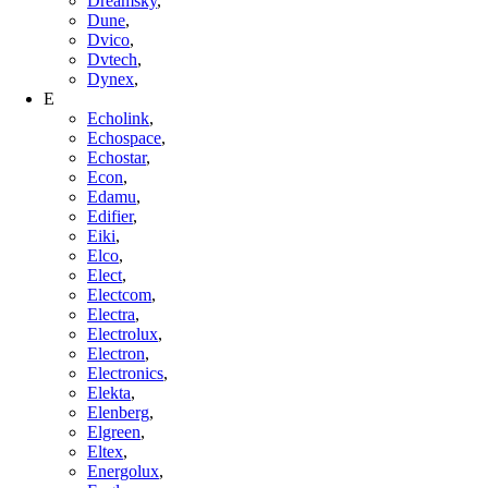
Dreamsky
,
Dune
,
Dvico
,
Dvtech
,
Dynex
,
E
Echolink
,
Echospace
,
Echostar
,
Econ
,
Edamu
,
Edifier
,
Eiki
,
Elco
,
Elect
,
Electcom
,
Electra
,
Electrolux
,
Electron
,
Electronics
,
Elekta
,
Elenberg
,
Elgreen
,
Eltex
,
Energolux
,