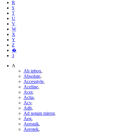
R
S
T
U
V
W
X
Y
Z
�
3
A
Ab ipbox
,
Absolute
,
Accesstyle
,
Aceline
,
Acer
,
Actia
,
Acv
,
Adb
,
Ad notam mirror
,
Aeg
,
Aeronik
,
Aerotek
,