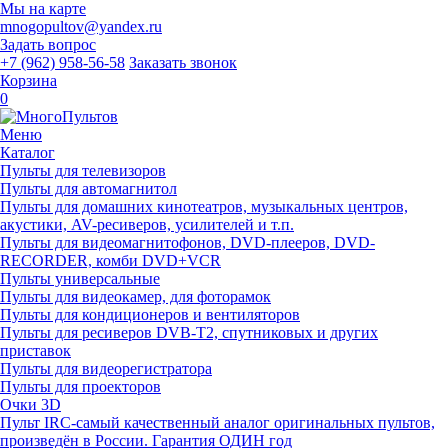
Мы на карте
mnogopultov@yandex.ru
Задать вопрос
+7 (962) 958-56-58
Заказать звонок
Корзина
0
Меню
Каталог
Пульты для телевизоров
Пульты для автомагнитол
Пульты для домашних кинотеатров, музыкальных центров,
акустики, AV-ресиверов, усилителей и т.п.
Пульты для видеомагнитофонов, DVD-плееров, DVD-
RECORDER, комби DVD+VCR
Пульты универсальные
Пульты для видеокамер, для фоторамок
Пульты для кондиционеров и вентиляторов
Пульты для ресиверов DVB-T2, спутниковых и других
приставок
Пульты для видеорегистратора
Пульты для проекторов
Очки 3D
Пульт IRC-самый качественный аналог оригинальных пультов,
произведён в России. Гарантия ОДИН год