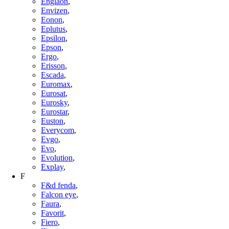
Englaon
,
Envizen
,
Eonon
,
Eplutus
,
Epsilon
,
Epson
,
Ergo
,
Erisson
,
Escada
,
Euromax
,
Eurosat
,
Eurosky
,
Eurostar
,
Euston
,
Everycom
,
Evgo
,
Evo
,
Evolution
,
Explay
,
F
F&d fenda
,
Falcon eye
,
Faura
,
Favorit
,
Fiero
,