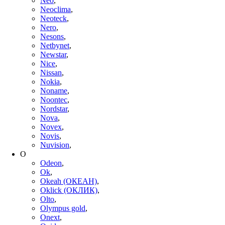
Neo
,
Neoclima
,
Neoteck
,
Nero
,
Nesons
,
Netbynet
,
Newstar
,
Nice
,
Nissan
,
Nokia
,
Noname
,
Noontec
,
Nordstar
,
Nova
,
Novex
,
Novis
,
Nuvision
,
O
Odeon
,
Ok
,
Okeah (ОКЕАН)
,
Oklick (ОКЛИК)
,
Olto
,
Olympus gold
,
Onext
,