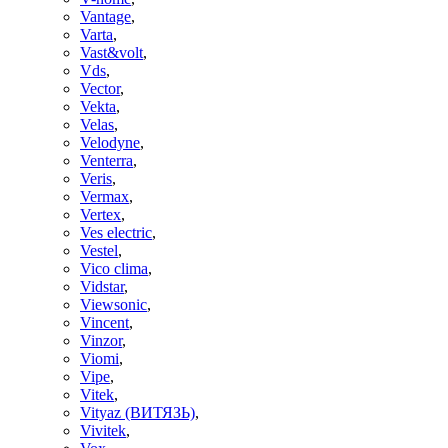
Vantage
,
Varta
,
Vast&volt
,
Vds
,
Vector
,
Vekta
,
Velas
,
Velodyne
,
Venterra
,
Veris
,
Vermax
,
Vertex
,
Ves electric
,
Vestel
,
Vico clima
,
Vidstar
,
Viewsonic
,
Vincent
,
Vinzor
,
Viomi
,
Vipe
,
Vitek
,
Vityaz (ВИТЯЗЬ)
,
Vivitek
,