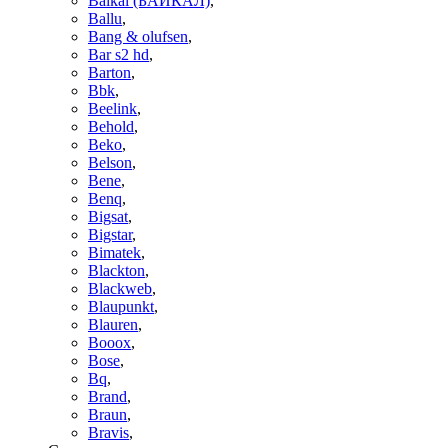
Baikal (БАЙКАЛ)
,
Ballu
,
Bang & olufsen
,
Bar s2 hd
,
Barton
,
Bbk
,
Beelink
,
Behold
,
Beko
,
Belson
,
Bene
,
Benq
,
Bigsat
,
Bigstar
,
Bimatek
,
Blackton
,
Blackweb
,
Blaupunkt
,
Blauren
,
Booox
,
Bose
,
Bq
,
Brand
,
Braun
,
Bravis
,