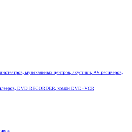
инотеатров, музыкальных центров, акустики, AV-ресиверов,
D-плееров, DVD-RECORDER, комби DVD+VCR
тавок