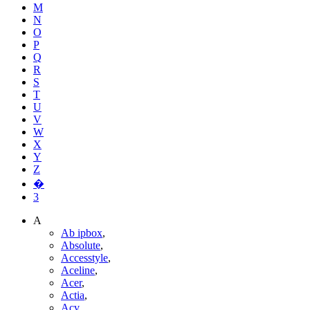
M
N
O
P
Q
R
S
T
U
V
W
X
Y
Z
�
3
A
Ab ipbox
,
Absolute
,
Accesstyle
,
Aceline
,
Acer
,
Actia
,
Acv
,