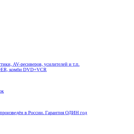
ики, AV-ресиверов, усилителей и т.п.
RDER, комби DVD+VCR
ок
 произведён в России. Гарантия ОДИН год