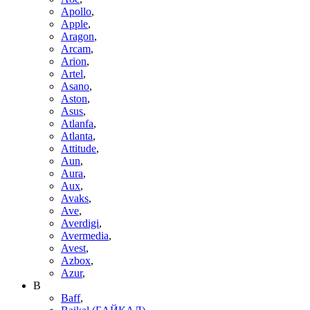
Apollo
,
Apple
,
Aragon
,
Arcam
,
Arion
,
Artel
,
Asano
,
Aston
,
Asus
,
Atlanfa
,
Atlanta
,
Attitude
,
Aun
,
Aura
,
Aux
,
Avaks
,
Ave
,
Averdigi
,
Avermedia
,
Avest
,
Azbox
,
Azur
,
B
Baff
,