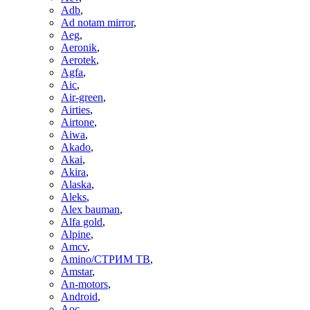
Adb
,
Ad notam mirror
,
Aeg
,
Aeronik
,
Aerotek
,
Agfa
,
Aic
,
Air-green
,
Airties
,
Airtone
,
Aiwa
,
Akado
,
Akai
,
Akira
,
Alaska
,
Aleks
,
Alex bauman
,
Alfa gold
,
Alpine
,
Amcv
,
Amino/СТРИМ ТВ
,
Amstar
,
An-motors
,
Android
,
Aoc
,