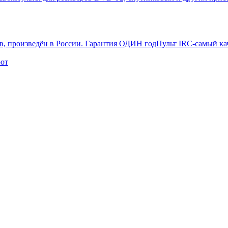
Пульт IRC-самый ка
рот