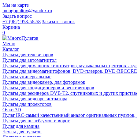
Мы на карте
mnogopultov@yandex.ru
Задать вопрос
+7 (962) 958-56-58
Заказать звонок
Корзина
0
Меню
Каталог
Пульты для телевизоров
Пульты для автомагнитол
Пульты для домашних кинотеатров, музыкальных центров, акуст
Пульты для видеомагнитофонов, DVD-плееров, DVD-RECO
Пульты универсальные
Пульты для видеокамер, для фоторамок
Пульты для кондиционеров и вентиляторов
Пульты для ресиверов DVB-T2, спутниковых и других пристав
Пульты для видеорегистратора
Пульты для проекторов
Очки 3D
Пульт IRC-самый качественный аналог оригинальных пультов,
Пульты для шлагбаумов и ворот
Пульт для камина
Чехлы для пультов