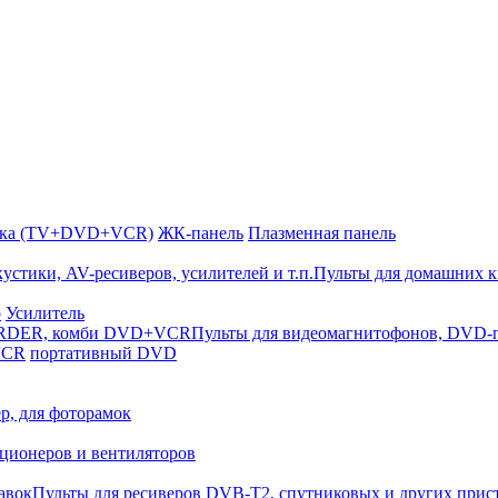
йка (TV+DVD+VCR)
ЖК-панель
Плазменная панель
Пульты для домашних к
р
Усилитель
Пульты для видеомагнитофонов, DV
VCR
портативный DVD
р, для фоторамок
ционеров и вентиляторов
Пульты для ресиверов DVB-T2, спутниковых и других прис