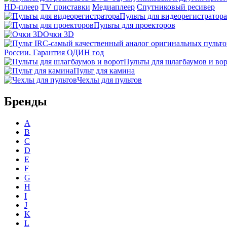
HD-плеер
TV приставки
Медиаплеер
Спутниковый ресивер
Пульты для видеорегистратора
Пульты для проекторов
Очки 3D
России. Гарантия ОДИН год
Пульты для шлагбаумов и во
Пульт для камина
Чехлы для пультов
Бренды
A
B
C
D
E
F
G
H
I
J
K
L