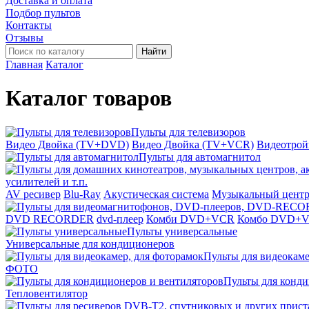
Доставка и оплата
Подбор пультов
Контакты
Отзывы
Найти
Главная
Каталог
Каталог товаров
Пульты для телевизоров
Видео Двойка (TV+DVD)
Видео Двойка (TV+VCR)
Видеотро
Пульты для автомагнитол
усилителей и т.п.
AV ресивер
Blu-Ray
Акустическая система
Музыкальный цент
DVD RECORDER
dvd-плеер
Комби DVD+VCR
Комбо DVD+
Пульты универсальные
Универсальные для кондиционеров
Пульты для видеокаме
ФОТО
Пульты для конди
Тепловентилятор