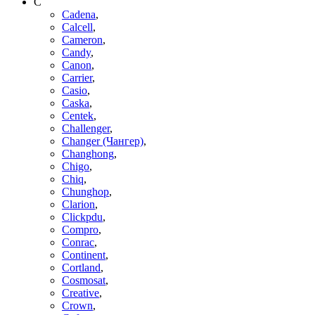
C
Cadena
,
Calcell
,
Cameron
,
Candy
,
Canon
,
Carrier
,
Casio
,
Caska
,
Centek
,
Challenger
,
Changer (Чангер)
,
Changhong
,
Chigo
,
Chiq
,
Chunghop
,
Clarion
,
Clickpdu
,
Compro
,
Conrac
,
Continent
,
Cortland
,
Cosmosat
,
Creative
,
Crown
,