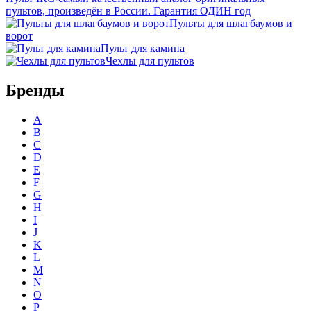
пультов, произведён в России. Гарантия ОДИН год
Пульты для шлагбаумов и
ворот
Пульт для камина
Чехлы для пультов
Бренды
A
B
C
D
E
F
G
H
I
J
K
L
M
N
O
P