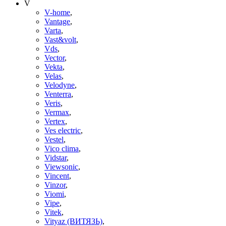
V
V-home
,
Vantage
,
Varta
,
Vast&volt
,
Vds
,
Vector
,
Vekta
,
Velas
,
Velodyne
,
Venterra
,
Veris
,
Vermax
,
Vertex
,
Ves electric
,
Vestel
,
Vico clima
,
Vidstar
,
Viewsonic
,
Vincent
,
Vinzor
,
Viomi
,
Vipe
,
Vitek
,
Vityaz (ВИТЯЗЬ)
,