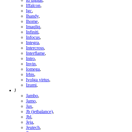
Id digital
,
Iffalcon
,
Igc
,
Ihandy
,
Ihome
,
Imaqliq
,
Infiniti
,
Infocus
,
Integra
,
Intercross
,
Interflame
,
Intro
,
Invin
,
Iomega
,
Irbis
,
Ivolga virtus
,
Izumi
,
J
Jambo
,
Jamo
,
Jax
,
Jb (jetbalance)
,
Jbl
,
Jeja
,
Jeutech
,