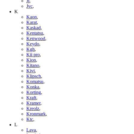
Ji
,
Jvc
,
K
Kaon
,
Karat
,
Kaskad
,
Kentatsu
,
Kenwood
,
Keydo
,
Kgh
,
Kii pro
,
Kion
,
Kitano
,
Kivi
,
Klipsch
,
Komatsu
,
Konka
,
Korting
,
Kraft
,
Kramer
,
Kreolz
,
Kronmark
,
Ktc
,
L
Lava
,