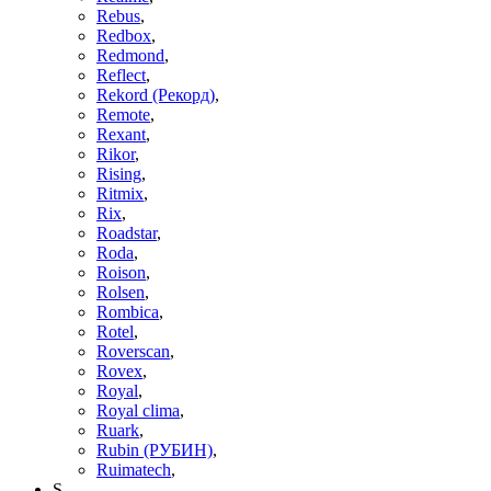
Rebus
,
Redbox
,
Redmond
,
Reflect
,
Rekord (Рекорд)
,
Remote
,
Rexant
,
Rikor
,
Rising
,
Ritmix
,
Rix
,
Roadstar
,
Roda
,
Roison
,
Rolsen
,
Rombica
,
Rotel
,
Roverscan
,
Rovex
,
Royal
,
Royal clima
,
Ruark
,
Rubin (РУБИН)
,
Ruimatech
,
S