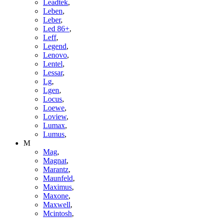
Leadtek
,
Leben
,
Leber
,
Led 86+
,
Leff
,
Legend
,
Lenovo
,
Lentel
,
Lessar
,
Lg
,
Lgen
,
Locus
,
Loewe
,
Loview
,
Lumax
,
Lumus
,
M
Mag
,
Magnat
,
Marantz
,
Maunfeld
,
Maximus
,
Maxone
,
Maxwell
,
Mcintosh
,