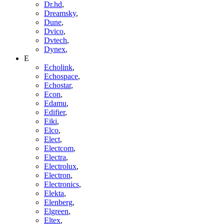
Dr.hd
,
Dreamsky
,
Dune
,
Dvico
,
Dvtech
,
Dynex
,
E
Echolink
,
Echospace
,
Echostar
,
Econ
,
Edamu
,
Edifier
,
Eiki
,
Elco
,
Elect
,
Electcom
,
Electra
,
Electrolux
,
Electron
,
Electronics
,
Elekta
,
Elenberg
,
Elgreen
,
Eltex
,