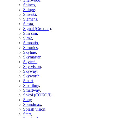
Sherwood
,
Shinco
,
Shinge
,
Shivaki
,
Siemens
,
Siesta
,
Signal (Сигнал)
,
Sim-sim
,
Sim2
,
Simpatio
,
Sitronics
,
Skyline
,
Skymaster
,
Skytech
,
Sky vision
,
Skyway
,
Skyworth
,
Smart
,
Smartbuy
,
Smartway
,
Sokol (СОКОЛ)
,
Sony
,
Soundmax
,
Splash vision
,
Start
,