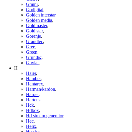
Gmini
,
Godigital
,
Golden interstar
,
Golden media
,
Goldmaster
,
Gold star
,
Gorenje
,
Grandtec
,
Gree
,
Green
,
Grundig
,
Guvial
,
H
Haier
,
Hamber
,
Hantarex
,
Harman/kardon
,
Harper
,
Hartens
,
Hck
,
Hdbox
,
Hd stream generator
,
Hec
,
Helix
,
Hessler
,