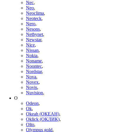
Nec
,
Neo
,
Neoclima
,
Neoteck
,
Nero
,
Nesons
,
Netbynet
,
Newstar
,
Nice
,
Nissan
,
Nokia
,
Noname
,
Noontec
,
Nordstar
,
Nova
,
Novex
,
Novis
,
Nuvision
,
O
Odeon
,
Ok
,
Okeah (ОКЕАН)
,
Oklick (ОКЛИК)
,
Olto
,
Olympus gold
,