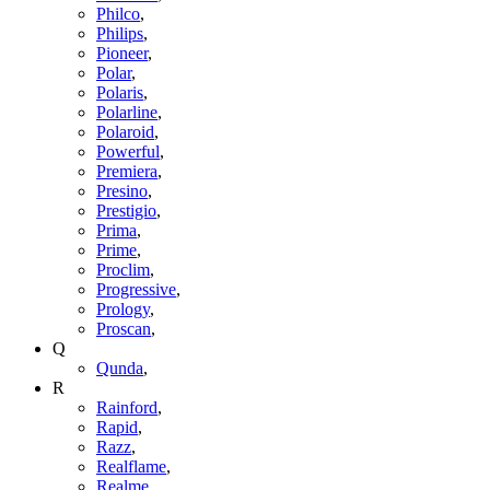
Philco
,
Philips
,
Pioneer
,
Polar
,
Polaris
,
Polarline
,
Polaroid
,
Powerful
,
Premiera
,
Presino
,
Prestigio
,
Prima
,
Prime
,
Proclim
,
Progressive
,
Prology
,
Proscan
,
Q
Qunda
,
R
Rainford
,
Rapid
,
Razz
,
Realflame
,
Realme
,