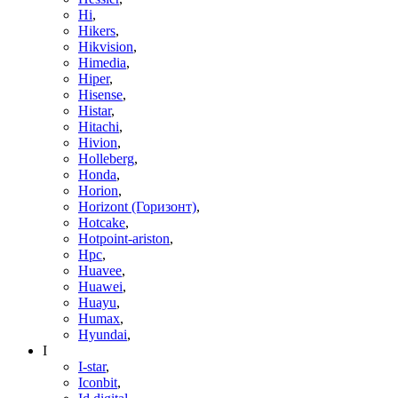
Hi
,
Hikers
,
Hikvision
,
Himedia
,
Hiper
,
Hisense
,
Histar
,
Hitachi
,
Hivion
,
Holleberg
,
Honda
,
Horion
,
Horizont (Горизонт)
,
Hotcake
,
Hotpoint-ariston
,
Hpc
,
Huavee
,
Huawei
,
Huayu
,
Humax
,
Hyundai
,
I
I-star
,
Iconbit
,