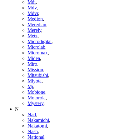
Mdi
,
Mdv
,
Mdvr
,
Medion
,
Meredian
,
Merely
,
Metz
,
Microdigital
,
Microlab
,
Micromax
,
Midea
,
Miro
,
Mission
,
Mitsubishi
,
Miyota
,
Mj
,
Mobione
,
Motorola
,
Mystery
,
N
Nad
,
Nakamichi
,
Nakatomi
,
Nash
,
National
,