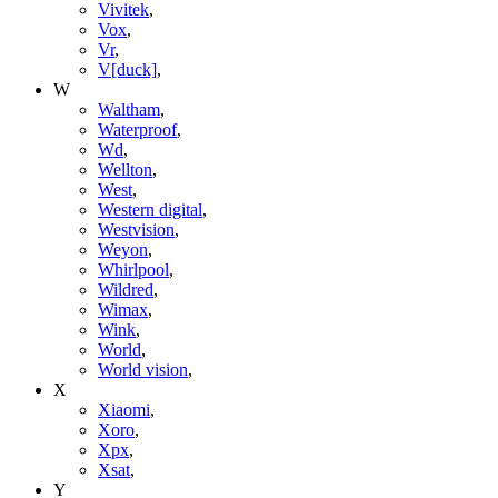
Vivitek
,
Vox
,
Vr
,
V[duck]
,
W
Waltham
,
Waterproof
,
Wd
,
Wellton
,
West
,
Western digital
,
Westvision
,
Weyon
,
Whirlpool
,
Wildred
,
Wimax
,
Wink
,
World
,
World vision
,
X
Xiaomi
,
Xoro
,
Xpx
,
Xsat
,
Y