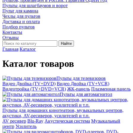
пультов, произведён в России. Гарантия ОДИН год
Пульты для шлагбаумов и ворот
Пульт для камина
Чехлы для пультов
Доставка и оплата
Подбор пультов
Контакты
Отзывы
Найти
Главная
Каталог
Каталог товаров
Пульты для телевизоров
Видео Двойка (TV+DVD)
Видео Двойка (TV+VCR)
Видеотройка (TV+DVD+VCR)
ЖК-панель
Плазменная панель
Пульты для автомагнитол
Пульты для домашних кинотеатров, музыкальных центров,
акустики, AV-ресиверов, усилителей и т.п.
AV ресивер
Blu-Ray
Акустическая система
Музыкальный
центр
Усилитель