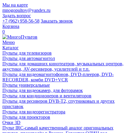
Мы на карте
mnogopultov@yandex.ru
Задать вопрос
+7 (962) 958-56-58
Заказать звонок
Корзина
0
Меню
Каталог
Пульты для телевизоров
Пульты для автомагнитол
Пульты для домашних кинотеатров, музыкальных центров,
акустики, AV-ресиверов, усилителей и т.п.
Пульты для видеомагнитофонов, DVD-плееров, DVD-
RECORDER, комби DVD+VCR
Пульты универсальные
Пульты для видеокамер, для фоторамок
Пульты для кондиционеров и вентиляторов
Пульты для ресиверов DVB-T2, спутниковых и других
приставок
Пульты для видеорегистратора
Пульты для проекторов
Очки 3D
Пульт IRC-самый качественный аналог оригинальных