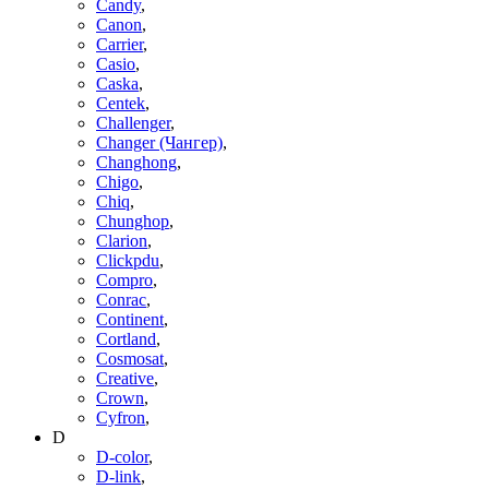
Candy
,
Canon
,
Carrier
,
Casio
,
Caska
,
Centek
,
Challenger
,
Changer (Чангер)
,
Changhong
,
Chigo
,
Chiq
,
Chunghop
,
Clarion
,
Clickpdu
,
Compro
,
Conrac
,
Continent
,
Cortland
,
Cosmosat
,
Creative
,
Crown
,
Cyfron
,
D
D-color
,
D-link
,