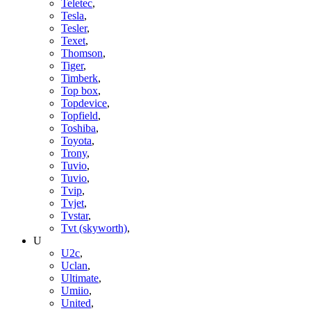
Teletec
,
Tesla
,
Tesler
,
Texet
,
Thomson
,
Tiger
,
Timberk
,
Top box
,
Topdevice
,
Topfield
,
Toshiba
,
Toyota
,
Trony
,
Tuvio
,
Tuvio
,
Tvip
,
Tvjet
,
Tvstar
,
Tvt (skyworth)
,
U
U2c
,
Uclan
,
Ultimate
,
Umiio
,
United
,