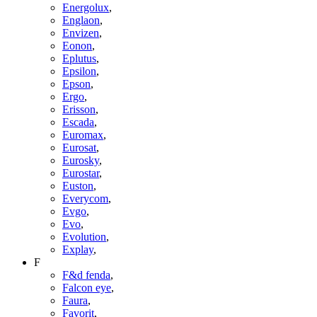
Energolux
,
Englaon
,
Envizen
,
Eonon
,
Eplutus
,
Epsilon
,
Epson
,
Ergo
,
Erisson
,
Escada
,
Euromax
,
Eurosat
,
Eurosky
,
Eurostar
,
Euston
,
Everycom
,
Evgo
,
Evo
,
Evolution
,
Explay
,
F
F&d fenda
,
Falcon eye
,
Faura
,
Favorit
,