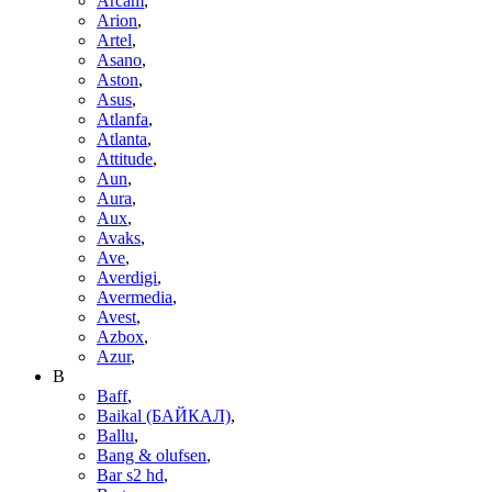
Arcam
,
Arion
,
Artel
,
Asano
,
Aston
,
Asus
,
Atlanfa
,
Atlanta
,
Attitude
,
Aun
,
Aura
,
Aux
,
Avaks
,
Ave
,
Averdigi
,
Avermedia
,
Avest
,
Azbox
,
Azur
,
B
Baff
,
Baikal (БАЙКАЛ)
,
Ballu
,
Bang & olufsen
,
Bar s2 hd
,