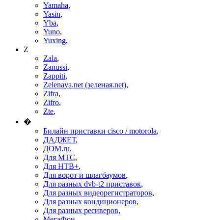
Yamaha
,
Yasin
,
Yba
,
Yuno
,
Yuxing
,
Z
Zala
,
Zanussi
,
Zappiti
,
Zelenaya.net (зеленая.net)
,
Zifra
,
Zifro
,
Zte
,
�
Билайн приставки cisco / motorola
,
ДАДЖЕТ
,
ДОМ.ru
,
Для МТС
,
Для НТВ+
,
Для ворот и шлагбаумов
,
Для разных dvb-t2 приставок
,
Для разных видеорегистраторов
,
Для разных кондиционеров
,
Для разных ресиверов
,
МегаФон
,