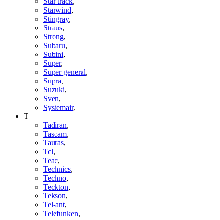
Star track
,
Starwind
,
Stingray
,
Straus
,
Strong
,
Subaru
,
Subini
,
Super
,
Super general
,
Supra
,
Suzuki
,
Sven
,
Systemair
,
T
Tadiran
,
Tascam
,
Tauras
,
Tcl
,
Teac
,
Technics
,
Techno
,
Teckton
,
Tekson
,
Tel-ant
,
Telefunken
,