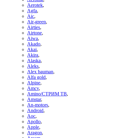
Aerotek
,
Agfa
,
Aic
,
Air-green
,
Airties
,
Airtone
,
Aiwa
,
Akado
,
Akai
,
Akira
,
Alaska
,
Aleks
,
Alex bauman
,
Alfa gold
,
Alpine
,
Amcv
,
Amino/СТРИМ ТВ
,
Amstar
,
An-motors
,
Android
,
Aoc
,
Apollo
,
Apple
,
Aragon
,