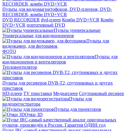
Пульты для видеомагнитофонов, DVD-плееров, DVD-
RECORDER, комби DVD+VCR
DVD RECORDER
dvd-плеер
Комби DVD+VCR
Комбо
DVD+VCR
портативный DVD
Пульты универсальные
Универсальные для кондиционеров
Пульты для
видеокамер, для фоторамок
ФОТО
Пульты для
кондиционеров и вентиляторов
Тепловентилятор
Пульты для ресиверов DVB-T2, спутниковых и других
приставок
HD-плеер
TV приставки
Медиаплеер
Спутниковый ресивер
Пульты для
видеорегистратора
Пульты для проекторов
Очки 3D
Пульт IRC-самый качественный аналог оригинальных