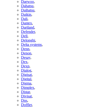
Daewoo
,
Dahatsu
,
Daihatsu
,
Daikin
,
Dali
,
Dantex
,
Dartland
,
Defender
,
Dell
,
Delonghi
,
Delta systems
,
Denn
,
Denon
,
Desay
,
Dex
,
Dexp
,
Dialog
,
Digisat
,
Digital
,
Digma
,
Dimplex
,
Distar
,
Divisat
,
Dns
,
Doffler
,