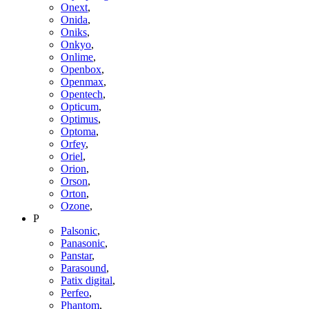
Onext
,
Onida
,
Oniks
,
Onkyo
,
Onlime
,
Openbox
,
Openmax
,
Opentech
,
Opticum
,
Optimus
,
Optoma
,
Orfey
,
Oriel
,
Orion
,
Orson
,
Orton
,
Ozone
,
P
Palsonic
,
Panasonic
,
Panstar
,
Parasound
,
Patix digital
,
Perfeo
,
Phantom
,