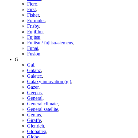
Fiero
,
First
,
Fisher
,
Formuler
,
Frisby
,
Fujifilm
,
Fujitsu
,
Fujitsu / fujitsu-siemens
,
Funai
,
Fusion
,
G
Gal
,
Galanz
,
Galatec
,
Galaxy innovation (gi)
,
Gazer
,
Geepas
,
General
,
General climate
,
General satellite
,
Genius
,
Giraffe
,
Glenrich
,
Globalteq
,
Globo
,