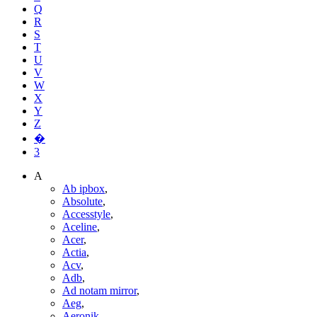
Q
R
S
T
U
V
W
X
Y
Z
�
3
A
Ab ipbox
,
Absolute
,
Accesstyle
,
Aceline
,
Acer
,
Actia
,
Acv
,
Adb
,
Ad notam mirror
,
Aeg
,
Aeronik
,