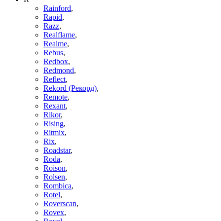
Rainford
,
Rapid
,
Razz
,
Realflame
,
Realme
,
Rebus
,
Redbox
,
Redmond
,
Reflect
,
Rekord (Рекорд)
,
Remote
,
Rexant
,
Rikor
,
Rising
,
Ritmix
,
Rix
,
Roadstar
,
Roda
,
Roison
,
Rolsen
,
Rombica
,
Rotel
,
Roverscan
,
Rovex
,