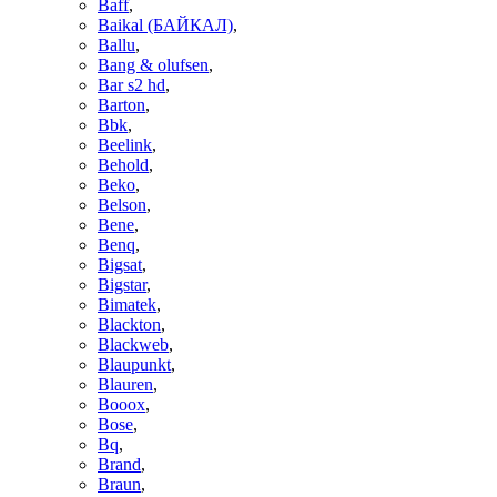
Baff
,
Baikal (БАЙКАЛ)
,
Ballu
,
Bang & olufsen
,
Bar s2 hd
,
Barton
,
Bbk
,
Beelink
,
Behold
,
Beko
,
Belson
,
Bene
,
Benq
,
Bigsat
,
Bigstar
,
Bimatek
,
Blackton
,
Blackweb
,
Blaupunkt
,
Blauren
,
Booox
,
Bose
,
Bq
,
Brand
,
Braun
,