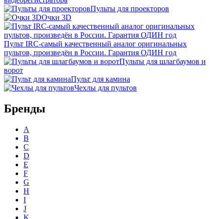
Пульты для проекторов
Очки 3D
Пульт IRC-самый качественный аналог оригинальных
пультов, произведён в России. Гарантия ОДИН год
Пульты для шлагбаумов и
ворот
Пульт для камина
Чехлы для пультов
Бренды
A
B
C
D
E
F
G
H
I
J
K