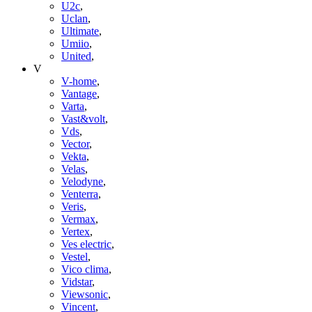
U2c
,
Uclan
,
Ultimate
,
Umiio
,
United
,
V
V-home
,
Vantage
,
Varta
,
Vast&volt
,
Vds
,
Vector
,
Vekta
,
Velas
,
Velodyne
,
Venterra
,
Veris
,
Vermax
,
Vertex
,
Ves electric
,
Vestel
,
Vico clima
,
Vidstar
,
Viewsonic
,
Vincent
,