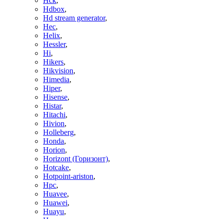
Hck
,
Hdbox
,
Hd stream generator
,
Hec
,
Helix
,
Hessler
,
Hi
,
Hikers
,
Hikvision
,
Himedia
,
Hiper
,
Hisense
,
Histar
,
Hitachi
,
Hivion
,
Holleberg
,
Honda
,
Horion
,
Horizont (Горизонт)
,
Hotcake
,
Hotpoint-ariston
,
Hpc
,
Huavee
,
Huawei
,
Huayu
,