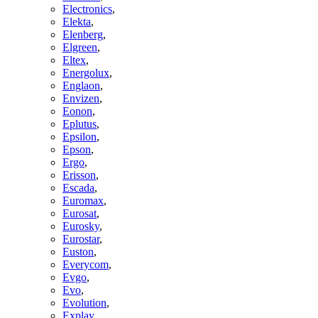
Electronics
,
Elekta
,
Elenberg
,
Elgreen
,
Eltex
,
Energolux
,
Englaon
,
Envizen
,
Eonon
,
Eplutus
,
Epsilon
,
Epson
,
Ergo
,
Erisson
,
Escada
,
Euromax
,
Eurosat
,
Eurosky
,
Eurostar
,
Euston
,
Everycom
,
Evgo
,
Evo
,
Evolution
,
Explay
,