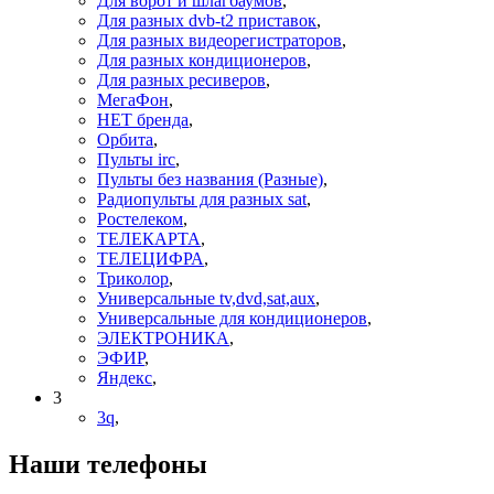
Для ворот и шлагбаумов
,
Для разных dvb-t2 приставок
,
Для разных видеорегистраторов
,
Для разных кондиционеров
,
Для разных ресиверов
,
МегаФон
,
НЕТ бренда
,
Орбита
,
Пульты irc
,
Пульты без названия (Разные)
,
Радиопульты для разных sat
,
Ростелеком
,
ТЕЛЕКАРТА
,
ТЕЛЕЦИФРА
,
Триколор
,
Универсальные tv,dvd,sat,aux
,
Универсальные для кондиционеров
,
ЭЛЕКТРОНИКА
,
ЭФИР
,
Яндекс
,
3
3q
,
Наши телефоны