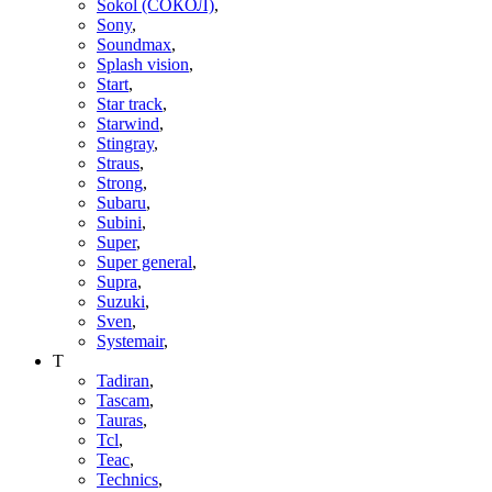
Sokol (СОКОЛ)
,
Sony
,
Soundmax
,
Splash vision
,
Start
,
Star track
,
Starwind
,
Stingray
,
Straus
,
Strong
,
Subaru
,
Subini
,
Super
,
Super general
,
Supra
,
Suzuki
,
Sven
,
Systemair
,
T
Tadiran
,
Tascam
,
Tauras
,
Tcl
,
Teac
,
Technics
,