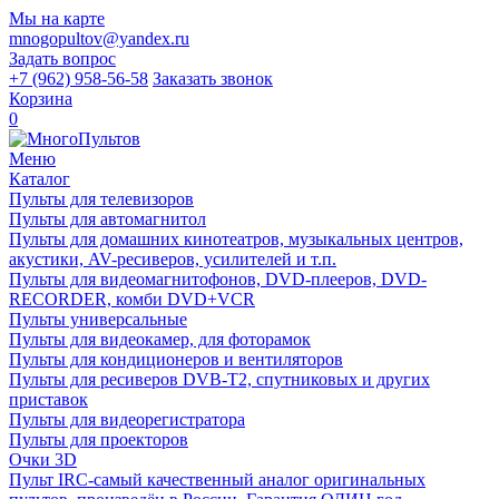
Мы на карте
mnogopultov@yandex.ru
Задать вопрос
+7 (962) 958-56-58
Заказать звонок
Корзина
0
Меню
Каталог
Пульты для телевизоров
Пульты для автомагнитол
Пульты для домашних кинотеатров, музыкальных центров,
акустики, AV-ресиверов, усилителей и т.п.
Пульты для видеомагнитофонов, DVD-плееров, DVD-
RECORDER, комби DVD+VCR
Пульты универсальные
Пульты для видеокамер, для фоторамок
Пульты для кондиционеров и вентиляторов
Пульты для ресиверов DVB-T2, спутниковых и других
приставок
Пульты для видеорегистратора
Пульты для проекторов
Очки 3D
Пульт IRC-самый качественный аналог оригинальных