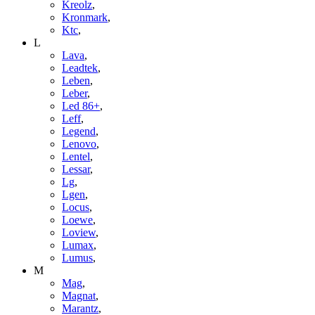
Kreolz
,
Kronmark
,
Ktc
,
L
Lava
,
Leadtek
,
Leben
,
Leber
,
Led 86+
,
Leff
,
Legend
,
Lenovo
,
Lentel
,
Lessar
,
Lg
,
Lgen
,
Locus
,
Loewe
,
Loview
,
Lumax
,
Lumus
,
M
Mag
,
Magnat
,
Marantz
,