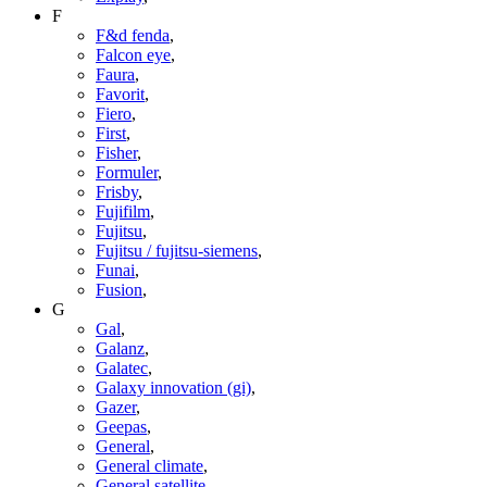
F
F&d fenda
,
Falcon eye
,
Faura
,
Favorit
,
Fiero
,
First
,
Fisher
,
Formuler
,
Frisby
,
Fujifilm
,
Fujitsu
,
Fujitsu / fujitsu-siemens
,
Funai
,
Fusion
,
G
Gal
,
Galanz
,
Galatec
,
Galaxy innovation (gi)
,
Gazer
,
Geepas
,
General
,
General climate
,
General satellite
,