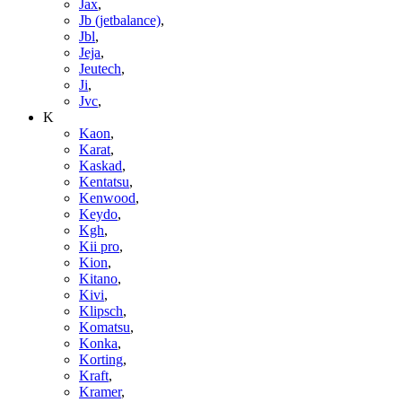
Jax
,
Jb (jetbalance)
,
Jbl
,
Jeja
,
Jeutech
,
Ji
,
Jvc
,
K
Kaon
,
Karat
,
Kaskad
,
Kentatsu
,
Kenwood
,
Keydo
,
Kgh
,
Kii pro
,
Kion
,
Kitano
,
Kivi
,
Klipsch
,
Komatsu
,
Konka
,
Korting
,
Kraft
,
Kramer
,