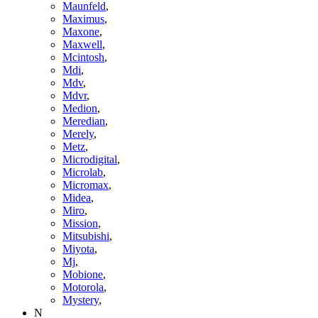
Maunfeld
,
Maximus
,
Maxone
,
Maxwell
,
Mcintosh
,
Mdi
,
Mdv
,
Mdvr
,
Medion
,
Meredian
,
Merely
,
Metz
,
Microdigital
,
Microlab
,
Micromax
,
Midea
,
Miro
,
Mission
,
Mitsubishi
,
Miyota
,
Mj
,
Mobione
,
Motorola
,
Mystery
,
N