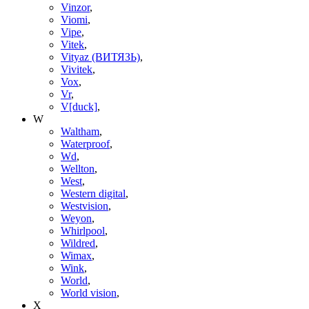
Vinzor
,
Viomi
,
Vipe
,
Vitek
,
Vityaz (ВИТЯЗЬ)
,
Vivitek
,
Vox
,
Vr
,
V[duck]
,
W
Waltham
,
Waterproof
,
Wd
,
Wellton
,
West
,
Western digital
,
Westvision
,
Weyon
,
Whirlpool
,
Wildred
,
Wimax
,
Wink
,
World
,
World vision
,
X