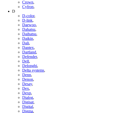
Crown
,
Cyfron
,
D
D-color
,
D-link
,
Daewoo
,
Dahatsu
,
Daihatsu
,
Daikin
,
Dali
,
Dantex
,
Dartland
,
Defender
,
Dell
,
Delonghi
,
Delta systems
,
Denn
,
Denon
,
Desay
,
Dex
,
Dexp
,
Dialog
,
Digisat
,
Digital
,
Digma
,