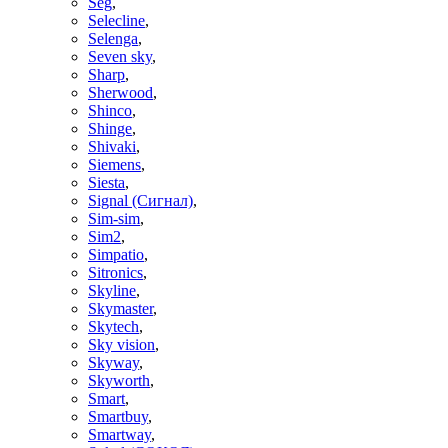
Seg
,
Selecline
,
Selenga
,
Seven sky
,
Sharp
,
Sherwood
,
Shinco
,
Shinge
,
Shivaki
,
Siemens
,
Siesta
,
Signal (Сигнал)
,
Sim-sim
,
Sim2
,
Simpatio
,
Sitronics
,
Skyline
,
Skymaster
,
Skytech
,
Sky vision
,
Skyway
,
Skyworth
,
Smart
,
Smartbuy
,
Smartway
,