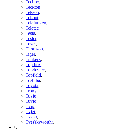
Techno
,
Teckton
,
Tekson
,
Tel-ant
,
Telefunken
,
Teletec
,
Tesla
,
Tesler
,
Texet
,
Thomson
,
Tiger
,
Timberk
,
Top box
,
Topdevice
,
Topfield
,
Toshiba
,
Toyota
,
Trony
,
Tuvio
,
Tuvio
,
Tvip
,
Tvjet
,
Tvstar
,
Tvt (skyworth)
,
U