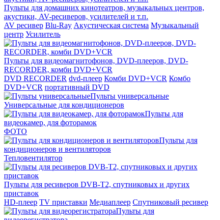
Пульты для домашних кинотеатров, музыкальных центров,
акустики, AV-ресиверов, усилителей и т.п.
AV ресивер
Blu-Ray
Акустическая система
Музыкальный
центр
Усилитель
Пульты для видеомагнитофонов, DVD-плееров, DVD-
RECORDER, комби DVD+VCR
DVD RECORDER
dvd-плеер
Комби DVD+VCR
Комбо
DVD+VCR
портативный DVD
Пульты универсальные
Универсальные для кондиционеров
Пульты для
видеокамер, для фоторамок
ФОТО
Пульты для
кондиционеров и вентиляторов
Тепловентилятор
Пульты для ресиверов DVB-T2, спутниковых и других
приставок
HD-плеер
TV приставки
Медиаплеер
Спутниковый ресивер
Пульты для
видеорегистратора