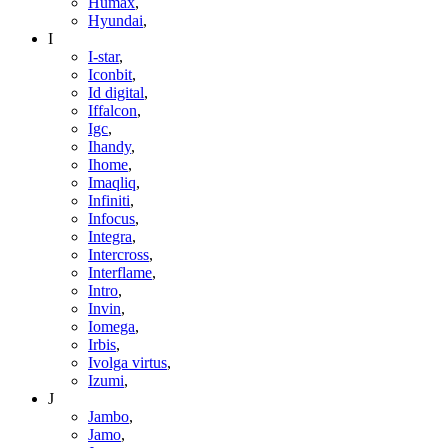
Humax
,
Hyundai
,
I
I-star
,
Iconbit
,
Id digital
,
Iffalcon
,
Igc
,
Ihandy
,
Ihome
,
Imaqliq
,
Infiniti
,
Infocus
,
Integra
,
Intercross
,
Interflame
,
Intro
,
Invin
,
Iomega
,
Irbis
,
Ivolga virtus
,
Izumi
,
J
Jambo
,
Jamo
,