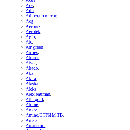
Actia
,
Acv
,
Adb
,
Ad notam mirror
,
Aeg
,
Aeronik
,
Aerotek
,
Agfa
,
Aic
,
Air-green
,
Airties
,
Airtone
,
Aiwa
,
Akado
,
Akai
,
Akira
,
Alaska
,
Aleks
,
Alex bauman
,
Alfa gold
,
Alpine
,
Amcv
,
Amino/СТРИМ ТВ
,
Amstar
,
An-motors
,