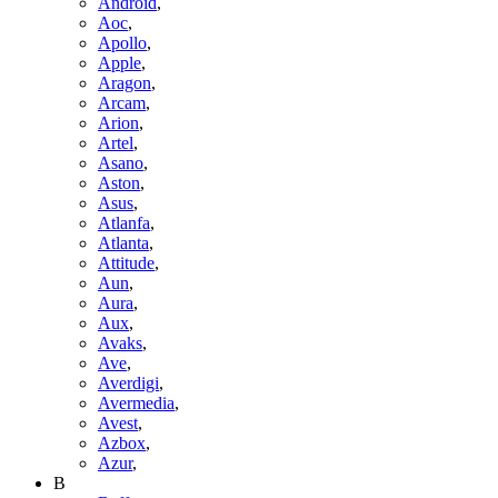
Android
,
Aoc
,
Apollo
,
Apple
,
Aragon
,
Arcam
,
Arion
,
Artel
,
Asano
,
Aston
,
Asus
,
Atlanfa
,
Atlanta
,
Attitude
,
Aun
,
Aura
,
Aux
,
Avaks
,
Ave
,
Averdigi
,
Avermedia
,
Avest
,
Azbox
,
Azur
,
B