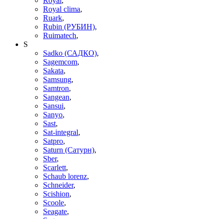
Royal
,
Royal clima
,
Ruark
,
Rubin (РУБИН)
,
Ruimatech
,
S
Sadko (САДКО)
,
Sagemcom
,
Sakata
,
Samsung
,
Samtron
,
Sangean
,
Sansui
,
Sanyo
,
Sast
,
Sat-integral
,
Satpro
,
Saturn (Сатурн)
,
Sber
,
Scarlett
,
Schaub lorenz
,
Schneider
,
Scishion
,
Scoole
,
Seagate
,