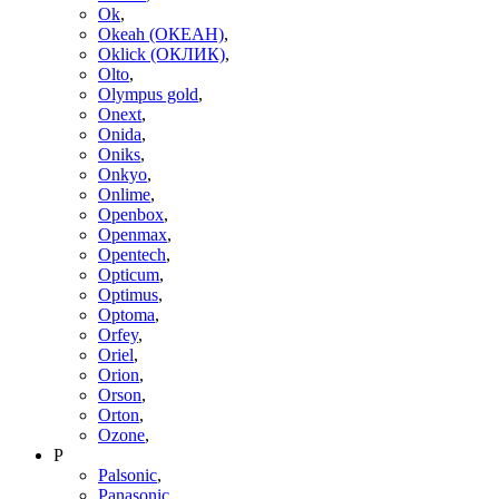
Ok
,
Okeah (ОКЕАН)
,
Oklick (ОКЛИК)
,
Olto
,
Olympus gold
,
Onext
,
Onida
,
Oniks
,
Onkyo
,
Onlime
,
Openbox
,
Openmax
,
Opentech
,
Opticum
,
Optimus
,
Optoma
,
Orfey
,
Oriel
,
Orion
,
Orson
,
Orton
,
Ozone
,
P
Palsonic
,
Panasonic
,