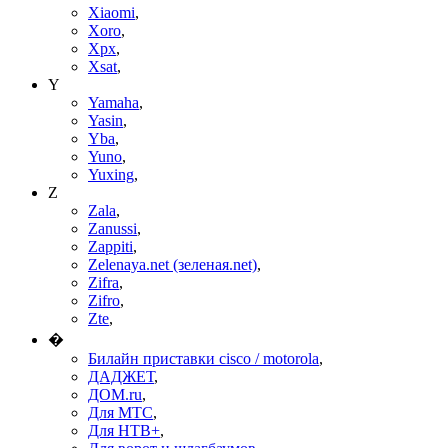
Xiaomi
,
Xoro
,
Xpx
,
Xsat
,
Y
Yamaha
,
Yasin
,
Yba
,
Yuno
,
Yuxing
,
Z
Zala
,
Zanussi
,
Zappiti
,
Zelenaya.net (зеленая.net)
,
Zifra
,
Zifro
,
Zte
,
�
Билайн приставки cisco / motorola
,
ДАДЖЕТ
,
ДОМ.ru
,
Для МТС
,
Для НТВ+
,