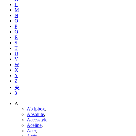
L
M
N
O
P
Q
R
S
T
U
V
W
X
Y
Z
�
3
A
Ab ipbox
,
Absolute
,
Accesstyle
,
Aceline
,
Acer
,