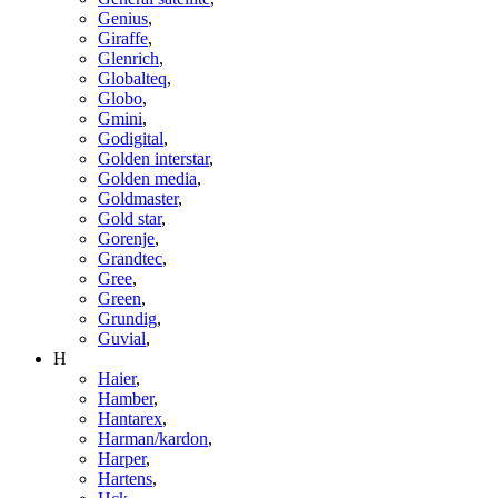
Genius
,
Giraffe
,
Glenrich
,
Globalteq
,
Globo
,
Gmini
,
Godigital
,
Golden interstar
,
Golden media
,
Goldmaster
,
Gold star
,
Gorenje
,
Grandtec
,
Gree
,
Green
,
Grundig
,
Guvial
,
H
Haier
,
Hamber
,
Hantarex
,
Harman/kardon
,
Harper
,
Hartens
,