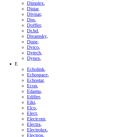
Dimplex
,
Distar
,
Divisat
,
Dns
,
Doffler
,
Dr.hd
,
Dreamsky
,
Dune
,
Dvico
,
Dvtech
,
Dynex
,
E
Echolink
,
Echospace
,
Echostar
,
Econ
,
Edamu
,
Edifier
,
Eiki
,
Elco
,
Elect
,
Electcom
,
Electra
,
Electrolux
,
Electron
,