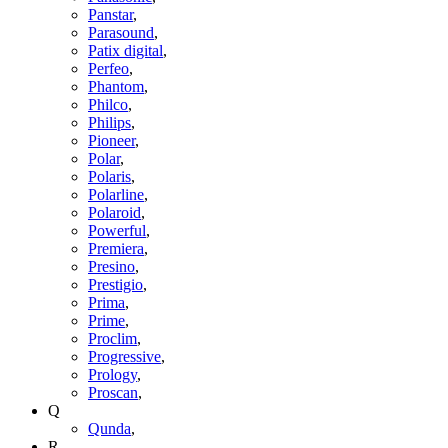
Panstar
,
Parasound
,
Patix digital
,
Perfeo
,
Phantom
,
Philco
,
Philips
,
Pioneer
,
Polar
,
Polaris
,
Polarline
,
Polaroid
,
Powerful
,
Premiera
,
Presino
,
Prestigio
,
Prima
,
Prime
,
Proclim
,
Progressive
,
Prology
,
Proscan
,
Q
Qunda
,
R