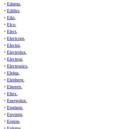
Edamu
,
Edifier
,
Eiki
,
Elco
,
Elect
,
Electcom
,
Electra
,
Electrolux
,
Electron
,
Electronics
,
Elekta
,
Elenberg
,
Elgreen
,
Eltex
,
Energolux
,
Englaon
,
Envizen
,
Eonon
,
Eplutus
,