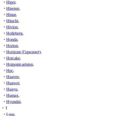
Hiper
,
Hisense
,
Histar
,
Hitachi
,
Hivion
,
Holleberg
,
Honda
,
Horion
,
Horizont (Горизонт)
,
Hotcake
,
Hotpoint-ariston
,
Hpc
,
Huavee
,
Huawei
,
Huayu
,
Humax
,
Hyundai
,
I
I-star
,