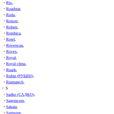
Rix
,
Roadstar
,
Roda
,
Roison
,
Rolsen
,
Rombica
,
Rotel
,
Roverscan
,
Rovex
,
Royal
,
Royal clima
,
Ruark
,
Rubin (РУБИН)
,
Ruimatech
,
S
Sadko (САДКО)
,
Sagemcom
,
Sakata
,
Samsung
,