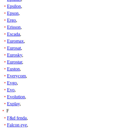
Epsilon
,
Epson
,
Ergo
,
Erisson
,
Escada
,
Euromax
,
Eurosat
,
Eurosky
,
Eurostar
,
Euston
,
Everycom
,
Evgo
,
Evo
,
Evolution
,
Explay
,
F
F&d fenda
,
Falcon eye
,