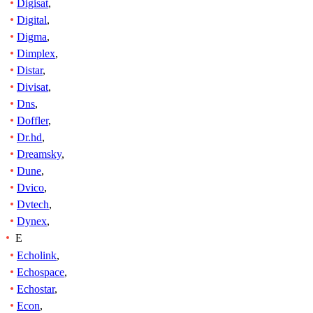
Digisat
,
Digital
,
Digma
,
Dimplex
,
Distar
,
Divisat
,
Dns
,
Doffler
,
Dr.hd
,
Dreamsky
,
Dune
,
Dvico
,
Dvtech
,
Dynex
,
E
Echolink
,
Echospace
,
Echostar
,
Econ
,