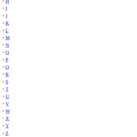
H
I
J
K
L
M
N
O
P
Q
R
S
T
U
V
W
X
Y
Z