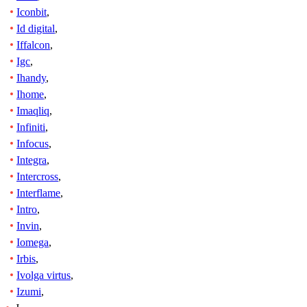
Iconbit
,
Id digital
,
Iffalcon
,
Igc
,
Ihandy
,
Ihome
,
Imaqliq
,
Infiniti
,
Infocus
,
Integra
,
Intercross
,
Interflame
,
Intro
,
Invin
,
Iomega
,
Irbis
,
Ivolga virtus
,
Izumi
,