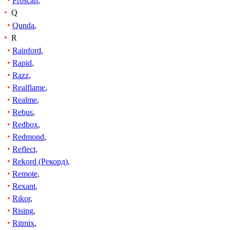
Proscan
,
Q
Qunda
,
R
Rainford
,
Rapid
,
Razz
,
Realflame
,
Realme
,
Rebus
,
Redbox
,
Redmond
,
Reflect
,
Rekord (Рекорд)
,
Remote
,
Rexant
,
Rikor
,
Rising
,
Ritmix
,