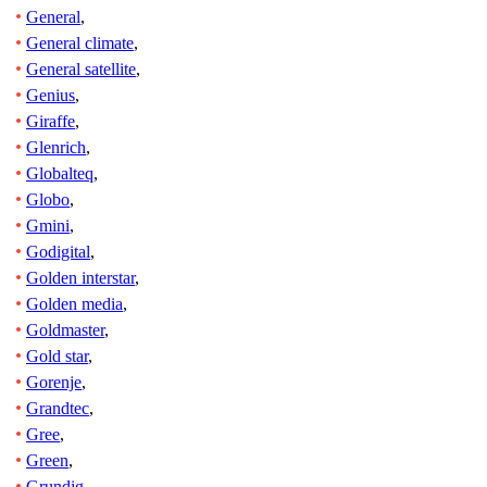
General
,
General climate
,
General satellite
,
Genius
,
Giraffe
,
Glenrich
,
Globalteq
,
Globo
,
Gmini
,
Godigital
,
Golden interstar
,
Golden media
,
Goldmaster
,
Gold star
,
Gorenje
,
Grandtec
,
Gree
,
Green
,
Grundig
,