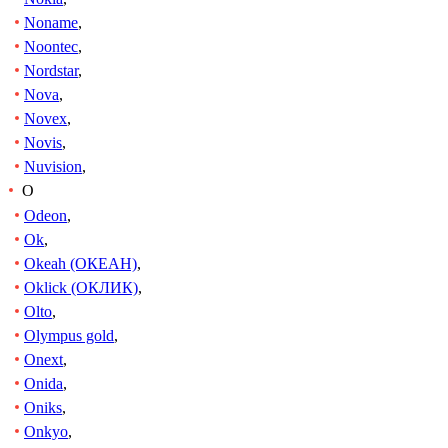
Noname
,
Noontec
,
Nordstar
,
Nova
,
Novex
,
Novis
,
Nuvision
,
O
Odeon
,
Ok
,
Okeah (ОКЕАН)
,
Oklick (ОКЛИК)
,
Olto
,
Olympus gold
,
Onext
,
Onida
,
Oniks
,
Onkyo
,