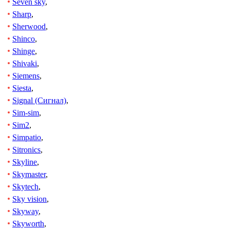
Seven sky
,
Sharp
,
Sherwood
,
Shinco
,
Shinge
,
Shivaki
,
Siemens
,
Siesta
,
Signal (Сигнал)
,
Sim-sim
,
Sim2
,
Simpatio
,
Sitronics
,
Skyline
,
Skymaster
,
Skytech
,
Sky vision
,
Skyway
,
Skyworth
,