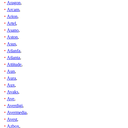
Aragon
,
Arcam
,
Arion
,
Artel
,
Asano
,
Aston
,
Asus
,
Atlanfa
,
Atlanta
,
Attitude
,
Aun
,
Aura
,
Aux
,
Avaks
,
Ave
,
Averdigi
,
Avermedia
,
Avest
,
Azbox
,