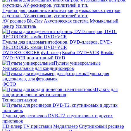
Пульты для домашних кинотеатров, музыкальных центров,
акустики, AV-ресиверов, усилителей и т.п.
AV ресивер
Blu-Ray
Акустическая система
Музыкальный
центр
Усилитель
Пульты для видеомагнитофонов, DVD-плееров, DVD-
RECORDER, комби DVD+VCR
DVD RECORDER
dvd-плеер
Комби DVD+VCR
Комбо
DVD+VCR
портативный DVD
Пульты универсальные
Универсальные для кондиционеров
Пульты для
видеокамер, для фоторамок
ФОТО
Пульты для
кондиционеров и вентиляторов
Тепловентилятор
Пульты для ресиверов DVB-T2, спутниковых и других
приставок
HD-плеер
TV приставки
Медиаплеер
Спутниковый ресивер