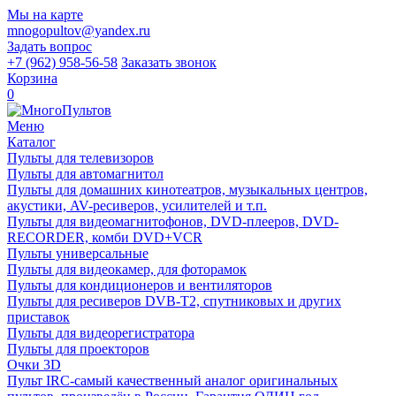
Мы на карте
mnogopultov@yandex.ru
Задать вопрос
+7 (962) 958-56-58
Заказать звонок
Корзина
0
Меню
Каталог
Пульты для телевизоров
Пульты для автомагнитол
Пульты для домашних кинотеатров, музыкальных центров,
акустики, AV-ресиверов, усилителей и т.п.
Пульты для видеомагнитофонов, DVD-плееров, DVD-
RECORDER, комби DVD+VCR
Пульты универсальные
Пульты для видеокамер, для фоторамок
Пульты для кондиционеров и вентиляторов
Пульты для ресиверов DVB-T2, спутниковых и других
приставок
Пульты для видеорегистратора
Пульты для проекторов
Очки 3D
Пульт IRC-самый качественный аналог оригинальных