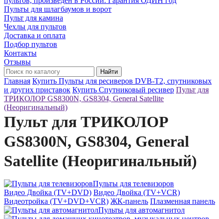
пультов, произведён в России. Гарантия ОДИН год
Пульты для шлагбаумов и ворот
Пульт для камина
Чехлы для пультов
Доставка и оплата
Подбор пультов
Контакты
Отзывы
Найти
Главная
Купить Пульты для ресиверов DVB-T2, спутниковых
и других приставок
Купить Спутниковый ресивер
Пульт для
ТРИКОЛОР GS8300N, GS8304, General Satellite
(Неоригинальный)
Пульт для ТРИКОЛОР
GS8300N, GS8304, General
Satellite (Неоригинальный)
Пульты для телевизоров
Видео Двойка (TV+DVD)
Видео Двойка (TV+VCR)
Видеотройка (TV+DVD+VCR)
ЖК-панель
Плазменная панель
Пульты для автомагнитол