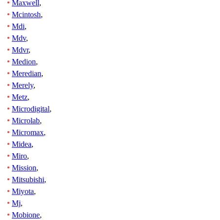
Maxwell
,
Mcintosh
,
Mdi
,
Mdv
,
Mdvr
,
Medion
,
Meredian
,
Merely
,
Metz
,
Microdigital
,
Microlab
,
Micromax
,
Midea
,
Miro
,
Mission
,
Mitsubishi
,
Miyota
,
Mj
,
Mobione
,