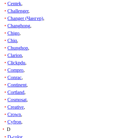
Centek
,
Challenger
,
Changer (Чангер)
,
Changhong
,
Chigo
,
Chiq
,
Chunghop
,
Clarion
,
Clickpdu
,
Compro
,
Conrac
,
Continent
,
Cortland
,
Cosmosat
,
Creative
,
Crown
,
Cyfron
,
D
D-color
,