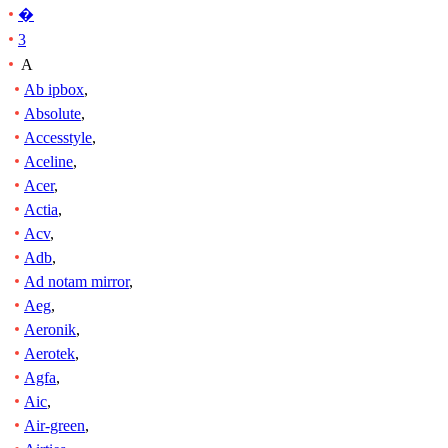
�
3
A
Ab ipbox
,
Absolute
,
Accesstyle
,
Aceline
,
Acer
,
Actia
,
Acv
,
Adb
,
Ad notam mirror
,
Aeg
,
Aeronik
,
Aerotek
,
Agfa
,
Aic
,
Air-green
,