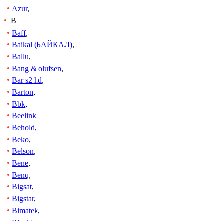
Azur
,
B
Baff
,
Baikal (БАЙКАЛ)
,
Ballu
,
Bang & olufsen
,
Bar s2 hd
,
Barton
,
Bbk
,
Beelink
,
Behold
,
Beko
,
Belson
,
Bene
,
Benq
,
Bigsat
,
Bigstar
,
Bimatek
,