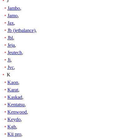
J
Jambo
,
Jamo
,
Jax
,
Jb (jetbalance)
,
Jbl
,
Jeja
,
Jeutech
,
Ji
,
Jvc
,
K
Kaon
,
Karat
,
Kaskad
,
Kentatsu
,
Kenwood
,
Keydo
,
Kgh
,
Kii pro
,