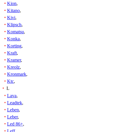
Kion
,
Kitano
,
Kivi
,
Klipsch
,
Komatsu
,
Konka
,
Korting
,
Kraft
,
Kramer
,
Kreolz
,
Kronmark
,
Ktc
,
L
Lava
,
Leadtek
,
Leben
,
Leber
,
Led 86+
,
Leff
,