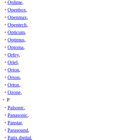
Onlime
,
Openbox
,
Openmax
,
Opentech
,
Opticum
,
Optimus
,
Optoma
,
Orfey
,
Oriel
,
Orion
,
Orson
,
Orton
,
Ozone
,
P
Palsonic
,
Panasonic
,
Panstar
,
Parasound
,
Patix digital
,