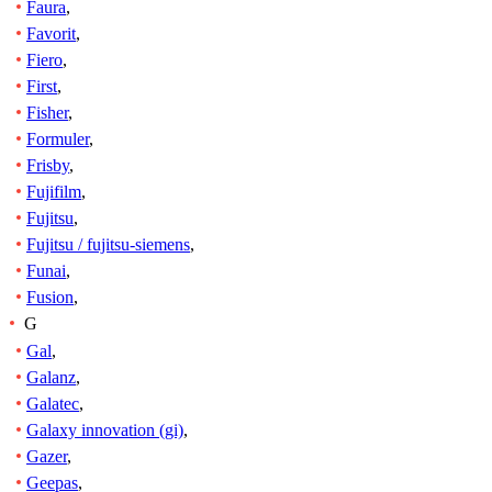
Faura
,
Favorit
,
Fiero
,
First
,
Fisher
,
Formuler
,
Frisby
,
Fujifilm
,
Fujitsu
,
Fujitsu / fujitsu-siemens
,
Funai
,
Fusion
,
G
Gal
,
Galanz
,
Galatec
,
Galaxy innovation (gi)
,
Gazer
,
Geepas
,