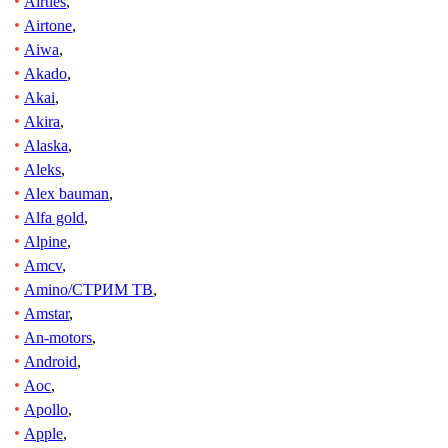
Airties
,
Airtone
,
Aiwa
,
Akado
,
Akai
,
Akira
,
Alaska
,
Aleks
,
Alex bauman
,
Alfa gold
,
Alpine
,
Amcv
,
Amino/СТРИМ ТВ
,
Amstar
,
An-motors
,
Android
,
Aoc
,
Apollo
,
Apple
,