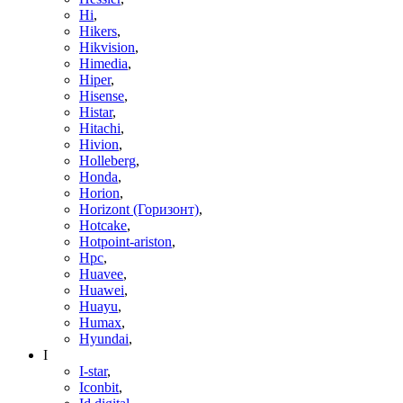
Hi
,
Hikers
,
Hikvision
,
Himedia
,
Hiper
,
Hisense
,
Histar
,
Hitachi
,
Hivion
,
Holleberg
,
Honda
,
Horion
,
Horizont (Горизонт)
,
Hotcake
,
Hotpoint-ariston
,
Hpc
,
Huavee
,
Huawei
,
Huayu
,
Humax
,
Hyundai
,
I
I-star
,
Iconbit
,