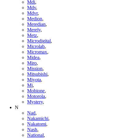
Mdi
,
Mdv
,
Mdvr
,
Medion
,
Meredian
,
Merely
,
Metz
,
Microdigital
,
Microlab
,
Micromax
,
Midea
,
Miro
,
Mission
,
Mitsubishi
,
Miyota
,
Mj
,
Mobione
,
Motorola
,
Mystery
,
N
Nad
,
Nakamichi
,
Nakatomi
,
Nash
,
National
,