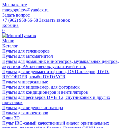
Мы на карте
mnogopultov@yandex.ru
Задать вопрос
+7 (962) 958-56-58
Заказать звонок
Корзина
0
Меню
Каталог
Пульты для телевизоров
Пульты для автомагнитол
Пульты для домашних кинотеатров, музыкальных центров,
акустики, AV-ресиверов, усилителей и т.п.
Пульты для видеомагнитофонов, DVD-плееров, DVD-
RECORDER, комби DVD+VCR
Пульты универсальные
Пульты для видеокамер, для фоторамок
Пульты для кондиционеров и вентиляторов
Пульты для ресиверов DVB-T2, спутниковых и других
приставок
Пульты для видеорегистратора
Пульты для проекторов
Очки 3D
Пульт IRC-самый качественный аналог оригинальных