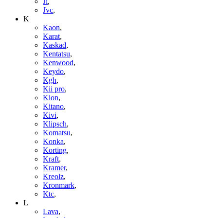
Ji
,
Jvc
,
K
Kaon
,
Karat
,
Kaskad
,
Kentatsu
,
Kenwood
,
Keydo
,
Kgh
,
Kii pro
,
Kion
,
Kitano
,
Kivi
,
Klipsch
,
Komatsu
,
Konka
,
Korting
,
Kraft
,
Kramer
,
Kreolz
,
Kronmark
,
Ktc
,
L
Lava
,