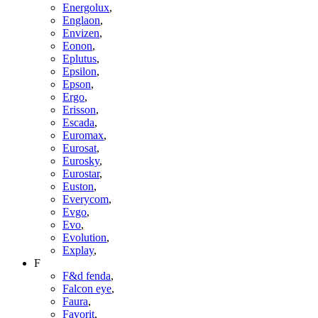
Energolux
,
Englaon
,
Envizen
,
Eonon
,
Eplutus
,
Epsilon
,
Epson
,
Ergo
,
Erisson
,
Escada
,
Euromax
,
Eurosat
,
Eurosky
,
Eurostar
,
Euston
,
Everycom
,
Evgo
,
Evo
,
Evolution
,
Explay
,
F
F&d fenda
,
Falcon eye
,
Faura
,
Favorit
,