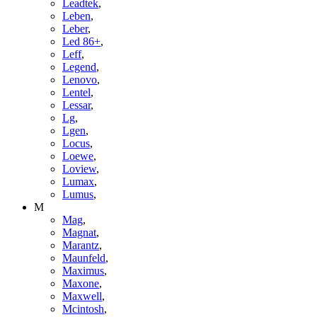
Leadtek
,
Leben
,
Leber
,
Led 86+
,
Leff
,
Legend
,
Lenovo
,
Lentel
,
Lessar
,
Lg
,
Lgen
,
Locus
,
Loewe
,
Loview
,
Lumax
,
Lumus
,
M
Mag
,
Magnat
,
Marantz
,
Maunfeld
,
Maximus
,
Maxone
,
Maxwell
,
Mcintosh
,