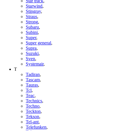
Star track
,
Starwind
,
Stingray
,
Straus
,
Strong
,
Subaru
,
Subini
,
Super
,
Super general
,
Supra
,
Suzuki
,
Sven
,
Systemair
,
T
Tadiran
,
Tascam
,
Tauras
,
Tcl
,
Teac
,
Technics
,
Techno
,
Teckton
,
Tekson
,
Tel-ant
,
Telefunken
,