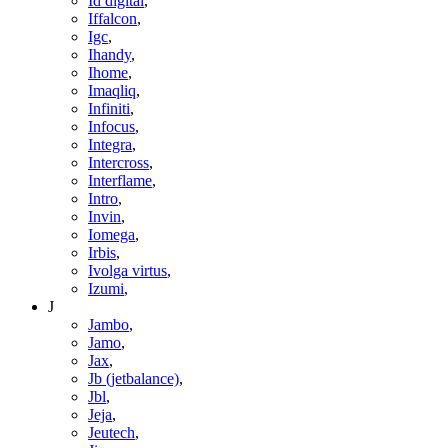
Id digital
,
Iffalcon
,
Igc
,
Ihandy
,
Ihome
,
Imaqliq
,
Infiniti
,
Infocus
,
Integra
,
Intercross
,
Interflame
,
Intro
,
Invin
,
Iomega
,
Irbis
,
Ivolga virtus
,
Izumi
,
J
Jambo
,
Jamo
,
Jax
,
Jb (jetbalance)
,
Jbl
,
Jeja
,
Jeutech
,