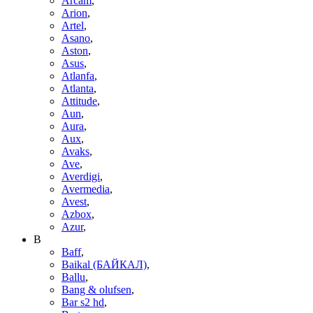
Arcam
,
Arion
,
Artel
,
Asano
,
Aston
,
Asus
,
Atlanfa
,
Atlanta
,
Attitude
,
Aun
,
Aura
,
Aux
,
Avaks
,
Ave
,
Averdigi
,
Avermedia
,
Avest
,
Azbox
,
Azur
,
B
Baff
,
Baikal (БАЙКАЛ)
,
Ballu
,
Bang & olufsen
,
Bar s2 hd
,