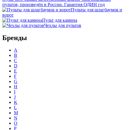
пультов, произведён в России. Гарантия ОДИН год
Пульты для шлагбаумов и
ворот
Пульт для камина
Чехлы для пультов
Бренды
A
B
C
D
E
F
G
H
I
J
K
L
M
N
O
P