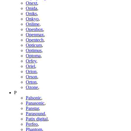
Onext
,
Onida
,
Oniks
,
Onkyo
,
Onlime
,
Openbox
,
Openmax
,
Opentech
,
Opticum
,
Optimus
,
Optoma
,
Orfey
,
Oriel
,
Orion
,
Orson
,
Orton
,
Ozone
,
P
Palsonic
,
Panasonic
,
Panstar
,
Parasound
,
Patix digital
,
Perfeo
,
Phantom
,