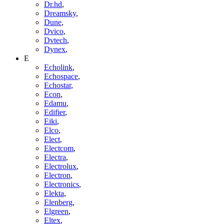
Dr.hd
,
Dreamsky
,
Dune
,
Dvico
,
Dvtech
,
Dynex
,
E
Echolink
,
Echospace
,
Echostar
,
Econ
,
Edamu
,
Edifier
,
Eiki
,
Elco
,
Elect
,
Electcom
,
Electra
,
Electrolux
,
Electron
,
Electronics
,
Elekta
,
Elenberg
,
Elgreen
,
Eltex
,