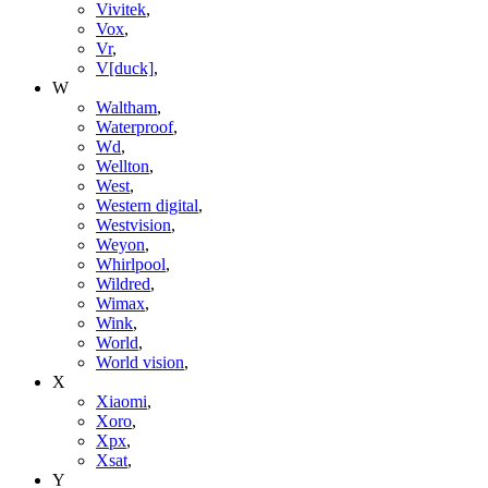
Vivitek
,
Vox
,
Vr
,
V[duck]
,
W
Waltham
,
Waterproof
,
Wd
,
Wellton
,
West
,
Western digital
,
Westvision
,
Weyon
,
Whirlpool
,
Wildred
,
Wimax
,
Wink
,
World
,
World vision
,
X
Xiaomi
,
Xoro
,
Xpx
,
Xsat
,
Y