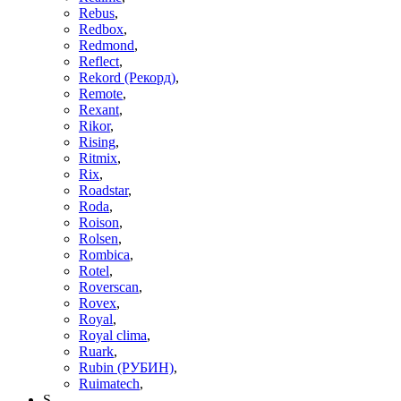
Rebus
,
Redbox
,
Redmond
,
Reflect
,
Rekord (Рекорд)
,
Remote
,
Rexant
,
Rikor
,
Rising
,
Ritmix
,
Rix
,
Roadstar
,
Roda
,
Roison
,
Rolsen
,
Rombica
,
Rotel
,
Roverscan
,
Rovex
,
Royal
,
Royal clima
,
Ruark
,
Rubin (РУБИН)
,
Ruimatech
,
S