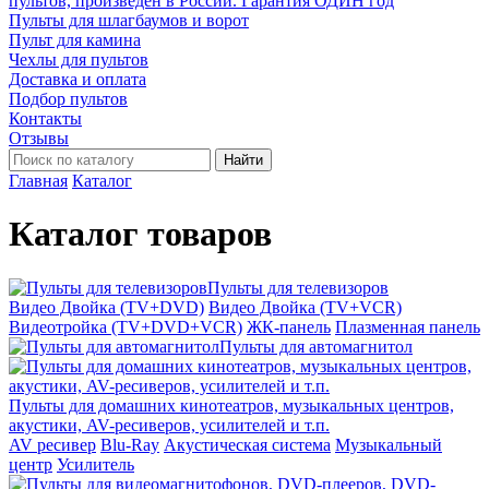
пультов, произведён в России. Гарантия ОДИН год
Пульты для шлагбаумов и ворот
Пульт для камина
Чехлы для пультов
Доставка и оплата
Подбор пультов
Контакты
Отзывы
Найти
Главная
Каталог
Каталог товаров
Пульты для телевизоров
Видео Двойка (TV+DVD)
Видео Двойка (TV+VCR)
Видеотройка (TV+DVD+VCR)
ЖК-панель
Плазменная панель
Пульты для автомагнитол
Пульты для домашних кинотеатров, музыкальных центров,
акустики, AV-ресиверов, усилителей и т.п.
AV ресивер
Blu-Ray
Акустическая система
Музыкальный
центр
Усилитель