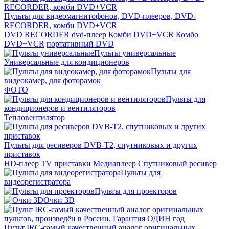
Пульты для видеомагнитофонов, DVD-плееров, DVD-
RECORDER, комби DVD+VCR
DVD RECORDER
dvd-плеер
Комби DVD+VCR
Комбо
DVD+VCR
портативный DVD
Пульты универсальные
Универсальные для кондиционеров
Пульты для
видеокамер, для фоторамок
ФОТО
Пульты для
кондиционеров и вентиляторов
Тепловентилятор
Пульты для ресиверов DVB-T2, спутниковых и других
приставок
HD-плеер
TV приставки
Медиаплеер
Спутниковый ресивер
Пульты для
видеорегистратора
Пульты для проекторов
Очки 3D
Пульт IRC-самый качественный аналог оригинальных