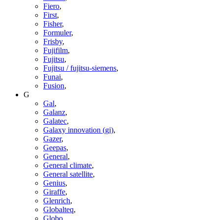
Fiero
,
First
,
Fisher
,
Formuler
,
Frisby
,
Fujifilm
,
Fujitsu
,
Fujitsu / fujitsu-siemens
,
Funai
,
Fusion
,
G
Gal
,
Galanz
,
Galatec
,
Galaxy innovation (gi)
,
Gazer
,
Geepas
,
General
,
General climate
,
General satellite
,
Genius
,
Giraffe
,
Glenrich
,
Globalteq
,
Globo
,