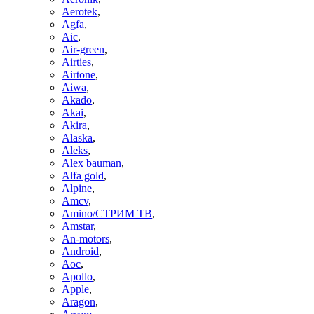
Aerotek
,
Agfa
,
Aic
,
Air-green
,
Airties
,
Airtone
,
Aiwa
,
Akado
,
Akai
,
Akira
,
Alaska
,
Aleks
,
Alex bauman
,
Alfa gold
,
Alpine
,
Amcv
,
Amino/СТРИМ ТВ
,
Amstar
,
An-motors
,
Android
,
Aoc
,
Apollo
,
Apple
,
Aragon
,