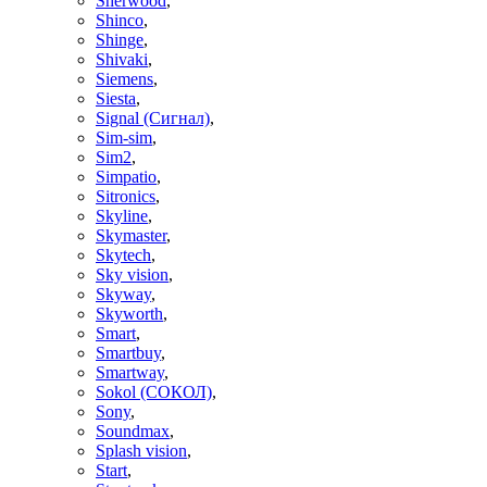
Sherwood
,
Shinco
,
Shinge
,
Shivaki
,
Siemens
,
Siesta
,
Signal (Сигнал)
,
Sim-sim
,
Sim2
,
Simpatio
,
Sitronics
,
Skyline
,
Skymaster
,
Skytech
,
Sky vision
,
Skyway
,
Skyworth
,
Smart
,
Smartbuy
,
Smartway
,
Sokol (СОКОЛ)
,
Sony
,
Soundmax
,
Splash vision
,
Start
,