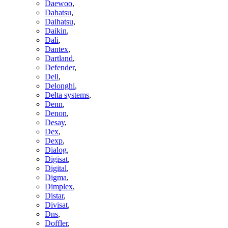
Daewoo
,
Dahatsu
,
Daihatsu
,
Daikin
,
Dali
,
Dantex
,
Dartland
,
Defender
,
Dell
,
Delonghi
,
Delta systems
,
Denn
,
Denon
,
Desay
,
Dex
,
Dexp
,
Dialog
,
Digisat
,
Digital
,
Digma
,
Dimplex
,
Distar
,
Divisat
,
Dns
,
Doffler
,