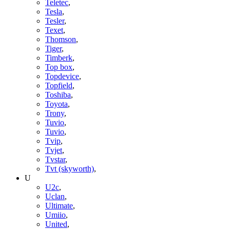
Teletec
,
Tesla
,
Tesler
,
Texet
,
Thomson
,
Tiger
,
Timberk
,
Top box
,
Topdevice
,
Topfield
,
Toshiba
,
Toyota
,
Trony
,
Tuvio
,
Tuvio
,
Tvip
,
Tvjet
,
Tvstar
,
Tvt (skyworth)
,
U
U2c
,
Uclan
,
Ultimate
,
Umiio
,
United
,