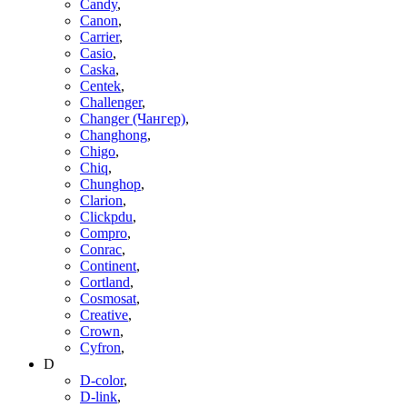
Candy
,
Canon
,
Carrier
,
Casio
,
Caska
,
Centek
,
Challenger
,
Changer (Чангер)
,
Changhong
,
Chigo
,
Chiq
,
Chunghop
,
Clarion
,
Clickpdu
,
Compro
,
Conrac
,
Continent
,
Cortland
,
Cosmosat
,
Creative
,
Crown
,
Cyfron
,
D
D-color
,
D-link
,