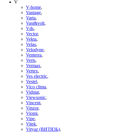
V
V-home
,
Vantage
,
Varta
,
Vast&volt
,
Vds
,
Vector
,
Vekta
,
Velas
,
Velodyne
,
Venterra
,
Veris
,
Vermax
,
Vertex
,
Ves electric
,
Vestel
,
Vico clima
,
Vidstar
,
Viewsonic
,
Vincent
,
Vinzor
,
Viomi
,
Vipe
,
Vitek
,
Vityaz (ВИТЯЗЬ)
,