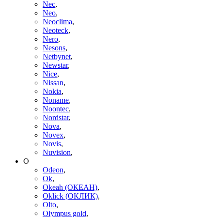
Nec
,
Neo
,
Neoclima
,
Neoteck
,
Nero
,
Nesons
,
Netbynet
,
Newstar
,
Nice
,
Nissan
,
Nokia
,
Noname
,
Noontec
,
Nordstar
,
Nova
,
Novex
,
Novis
,
Nuvision
,
O
Odeon
,
Ok
,
Okeah (ОКЕАН)
,
Oklick (ОКЛИК)
,
Olto
,
Olympus gold
,