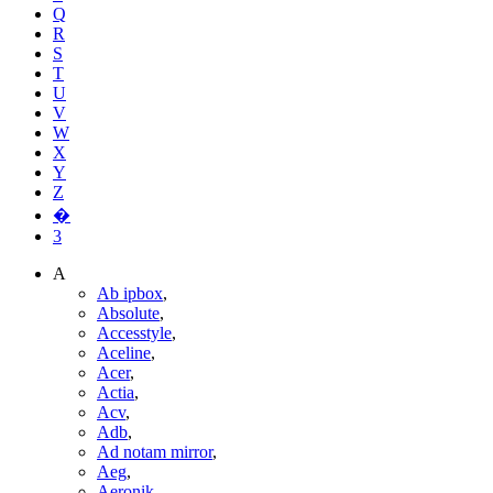
Q
R
S
T
U
V
W
X
Y
Z
�
3
A
Ab ipbox
,
Absolute
,
Accesstyle
,
Aceline
,
Acer
,
Actia
,
Acv
,
Adb
,
Ad notam mirror
,
Aeg
,
Aeronik
,