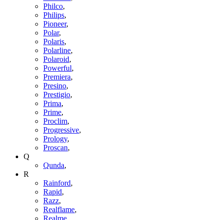
Philco
,
Philips
,
Pioneer
,
Polar
,
Polaris
,
Polarline
,
Polaroid
,
Powerful
,
Premiera
,
Presino
,
Prestigio
,
Prima
,
Prime
,
Proclim
,
Progressive
,
Prology
,
Proscan
,
Q
Qunda
,
R
Rainford
,
Rapid
,
Razz
,
Realflame
,
Realme
,