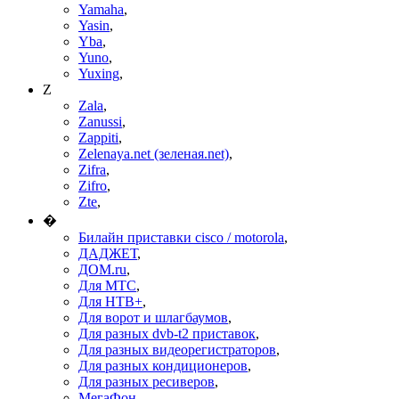
Yamaha
,
Yasin
,
Yba
,
Yuno
,
Yuxing
,
Z
Zala
,
Zanussi
,
Zappiti
,
Zelenaya.net (зеленая.net)
,
Zifra
,
Zifro
,
Zte
,
�
Билайн приставки cisco / motorola
,
ДАДЖЕТ
,
ДОМ.ru
,
Для МТС
,
Для НТВ+
,
Для ворот и шлагбаумов
,
Для разных dvb-t2 приставок
,
Для разных видеорегистраторов
,
Для разных кондиционеров
,
Для разных ресиверов
,
МегаФон
,