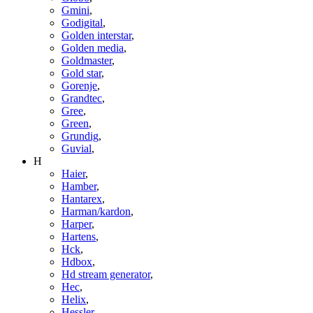
Gmini
,
Godigital
,
Golden interstar
,
Golden media
,
Goldmaster
,
Gold star
,
Gorenje
,
Grandtec
,
Gree
,
Green
,
Grundig
,
Guvial
,
H
Haier
,
Hamber
,
Hantarex
,
Harman/kardon
,
Harper
,
Hartens
,
Hck
,
Hdbox
,
Hd stream generator
,
Hec
,
Helix
,
Hessler
,