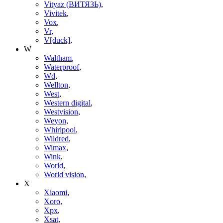
Vityaz (ВИТЯЗЬ)
,
Vivitek
,
Vox
,
Vr
,
V[duck]
,
W
Waltham
,
Waterproof
,
Wd
,
Wellton
,
West
,
Western digital
,
Westvision
,
Weyon
,
Whirlpool
,
Wildred
,
Wimax
,
Wink
,
World
,
World vision
,
X
Xiaomi
,
Xoro
,
Xpx
,
Xsat
,