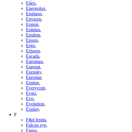
Eltex
,
Energolux
,
Englaon
,
Envizen
,
Eonon
,
Eplutus
,
Epsilon
,
Epson
,
Ergo
,
Erisson
,
Escada
,
Euromax
,
Eurosat
,
Eurosky
,
Eurostar
,
Euston
,
Everycom
,
Evgo
,
Evo
,
Evolution
,
Explay
,
F
F&d fenda
,
Falcon eye
,
Faura
,