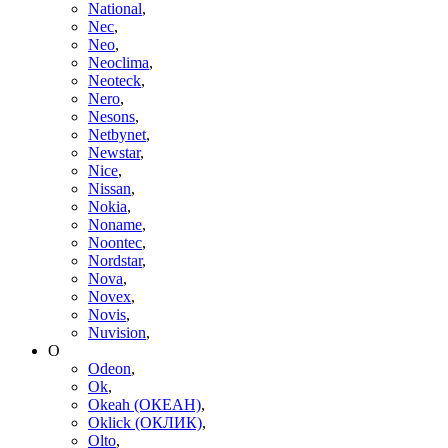
National
,
Nec
,
Neo
,
Neoclima
,
Neoteck
,
Nero
,
Nesons
,
Netbynet
,
Newstar
,
Nice
,
Nissan
,
Nokia
,
Noname
,
Noontec
,
Nordstar
,
Nova
,
Novex
,
Novis
,
Nuvision
,
O
Odeon
,
Ok
,
Okeah (ОКЕАН)
,
Oklick (ОКЛИК)
,
Olto
,