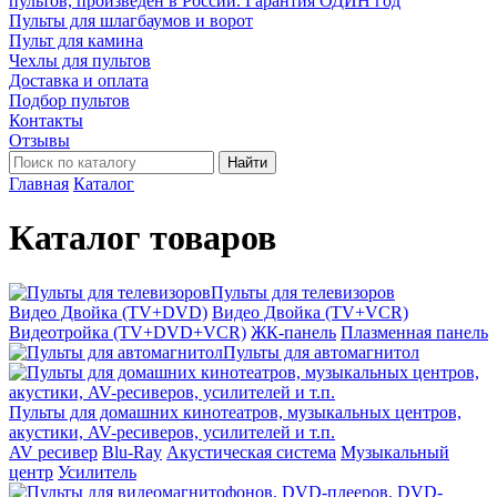
пультов, произведён в России. Гарантия ОДИН год
Пульты для шлагбаумов и ворот
Пульт для камина
Чехлы для пультов
Доставка и оплата
Подбор пультов
Контакты
Отзывы
Найти
Главная
Каталог
Каталог товаров
Пульты для телевизоров
Видео Двойка (TV+DVD)
Видео Двойка (TV+VCR)
Видеотройка (TV+DVD+VCR)
ЖК-панель
Плазменная панель
Пульты для автомагнитол
Пульты для домашних кинотеатров, музыкальных центров,
акустики, AV-ресиверов, усилителей и т.п.
AV ресивер
Blu-Ray
Акустическая система
Музыкальный
центр
Усилитель