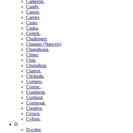
Cameron
,
Candy
,
Canon
,
Carrier
,
Casio
,
Caska
,
Centek
,
Challenger
,
Changer (Чангер)
,
Changhong
,
Chigo
,
Chiq
,
Chunghop
,
Clarion
,
Clickpdu
,
Compro
,
Conrac
,
Continent
,
Cortland
,
Cosmosat
,
Creative
,
Crown
,
Cyfron
,
D
D-color
,