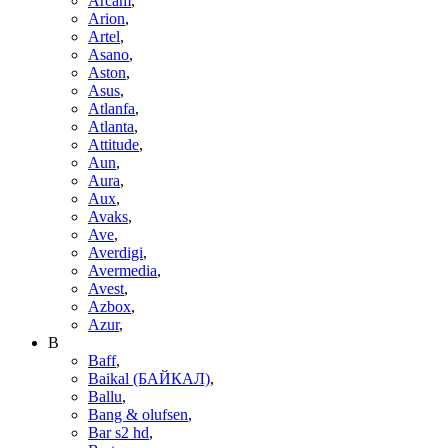
Arcam
,
Arion
,
Artel
,
Asano
,
Aston
,
Asus
,
Atlanfa
,
Atlanta
,
Attitude
,
Aun
,
Aura
,
Aux
,
Avaks
,
Ave
,
Averdigi
,
Avermedia
,
Avest
,
Azbox
,
Azur
,
B
Baff
,
Baikal (БАЙКАЛ)
,
Ballu
,
Bang & olufsen
,
Bar s2 hd
,