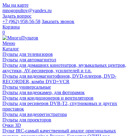
Мы на карте
mnogopultov@yandex.ru
Задать вопрос
+7 (962) 958-56-58
Заказать звонок
Корзина
0
Меню
Каталог
Пульты для телевизоров
Пульты для автомагнитол
Пульты для домашних кинотеатров, музыкальных центров,
акустики, AV-ресиверов, усилителей и т.п.
Пульты для видеомагнитофонов, DVD-плееров, DVD-
RECORDER, комби DVD+VCR
Пульты универсальные
Пульты для видеокамер, для фоторамок
Пульты для кондиционеров и вентиляторов
Пульты для ресиверов DVB-T2, спутниковых и других
приставок
Пульты для видеорегистратора
Пульты для проекторов
Очки 3D
Пульт IRC-самый качественный аналог оригинальных