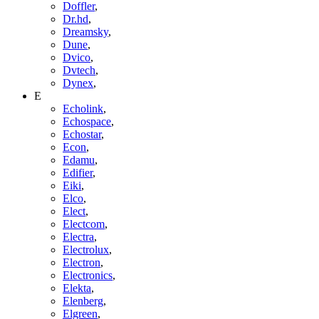
Doffler
,
Dr.hd
,
Dreamsky
,
Dune
,
Dvico
,
Dvtech
,
Dynex
,
E
Echolink
,
Echospace
,
Echostar
,
Econ
,
Edamu
,
Edifier
,
Eiki
,
Elco
,
Elect
,
Electcom
,
Electra
,
Electrolux
,
Electron
,
Electronics
,
Elekta
,
Elenberg
,
Elgreen
,