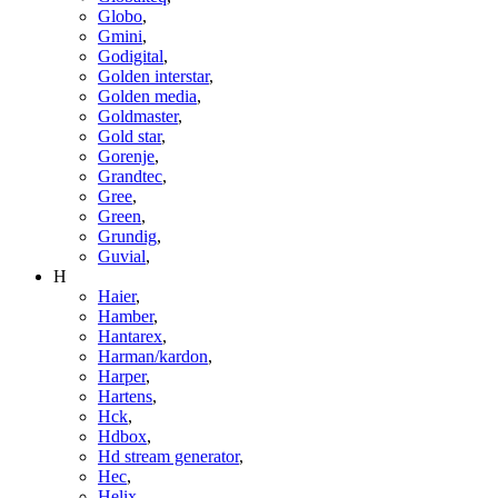
Globo
,
Gmini
,
Godigital
,
Golden interstar
,
Golden media
,
Goldmaster
,
Gold star
,
Gorenje
,
Grandtec
,
Gree
,
Green
,
Grundig
,
Guvial
,
H
Haier
,
Hamber
,
Hantarex
,
Harman/kardon
,
Harper
,
Hartens
,
Hck
,
Hdbox
,
Hd stream generator
,
Hec
,
Helix
,