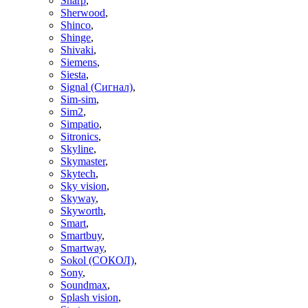
Sharp
,
Sherwood
,
Shinco
,
Shinge
,
Shivaki
,
Siemens
,
Siesta
,
Signal (Сигнал)
,
Sim-sim
,
Sim2
,
Simpatio
,
Sitronics
,
Skyline
,
Skymaster
,
Skytech
,
Sky vision
,
Skyway
,
Skyworth
,
Smart
,
Smartbuy
,
Smartway
,
Sokol (СОКОЛ)
,
Sony
,
Soundmax
,
Splash vision
,