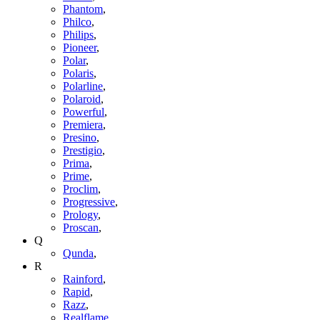
Phantom
,
Philco
,
Philips
,
Pioneer
,
Polar
,
Polaris
,
Polarline
,
Polaroid
,
Powerful
,
Premiera
,
Presino
,
Prestigio
,
Prima
,
Prime
,
Proclim
,
Progressive
,
Prology
,
Proscan
,
Q
Qunda
,
R
Rainford
,
Rapid
,
Razz
,
Realflame
,