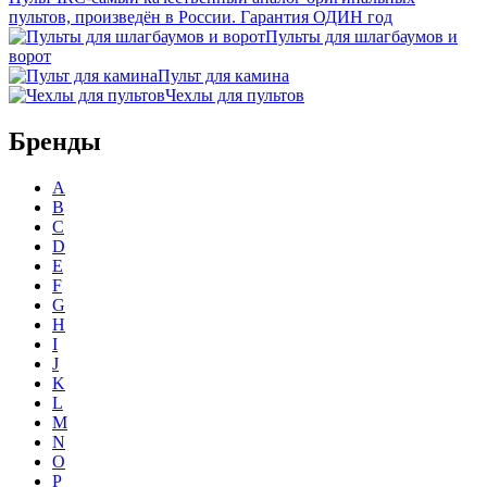
пультов, произведён в России. Гарантия ОДИН год
Пульты для шлагбаумов и
ворот
Пульт для камина
Чехлы для пультов
Бренды
A
B
C
D
E
F
G
H
I
J
K
L
M
N
O
P