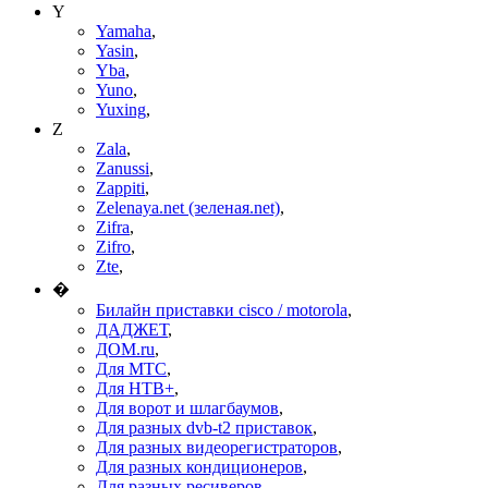
Y
Yamaha
,
Yasin
,
Yba
,
Yuno
,
Yuxing
,
Z
Zala
,
Zanussi
,
Zappiti
,
Zelenaya.net (зеленая.net)
,
Zifra
,
Zifro
,
Zte
,
�
Билайн приставки cisco / motorola
,
ДАДЖЕТ
,
ДОМ.ru
,
Для МТС
,
Для НТВ+
,
Для ворот и шлагбаумов
,
Для разных dvb-t2 приставок
,
Для разных видеорегистраторов
,
Для разных кондиционеров
,
Для разных ресиверов
,