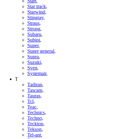
Start
,
Star track
,
Starwind
,
Stingray
,
Straus
,
Strong
,
Subaru
,
Subini
,
Super
,
Super general
,
Supra
,
Suzuki
,
Sven
,
Systemair
,
T
Tadiran
,
Tascam
,
Tauras
,
Tcl
,
Teac
,
Technics
,
Techno
,
Teckton
,
Tekson
,
Tel-ant
,