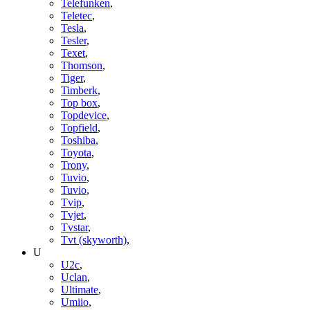
Telefunken
,
Teletec
,
Tesla
,
Tesler
,
Texet
,
Thomson
,
Tiger
,
Timberk
,
Top box
,
Topdevice
,
Topfield
,
Toshiba
,
Toyota
,
Trony
,
Tuvio
,
Tuvio
,
Tvip
,
Tvjet
,
Tvstar
,
Tvt (skyworth)
,
U
U2c
,
Uclan
,
Ultimate
,
Umiio
,