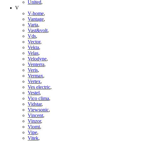
United
,
V
V-home
,
Vantage
,
Varta
,
Vast&volt
,
Vds
,
Vector
,
Vekta
,
Velas
,
Velodyne
,
Venterra
,
Veris
,
Vermax
,
Vertex
,
Ves electric
,
Vestel
,
Vico clima
,
Vidstar
,
Viewsonic
,
Vincent
,
Vinzor
,
Viomi
,
Vipe
,
Vitek
,