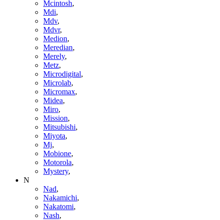
Mcintosh
,
Mdi
,
Mdv
,
Mdvr
,
Medion
,
Meredian
,
Merely
,
Metz
,
Microdigital
,
Microlab
,
Micromax
,
Midea
,
Miro
,
Mission
,
Mitsubishi
,
Miyota
,
Mj
,
Mobione
,
Motorola
,
Mystery
,
N
Nad
,
Nakamichi
,
Nakatomi
,
Nash
,