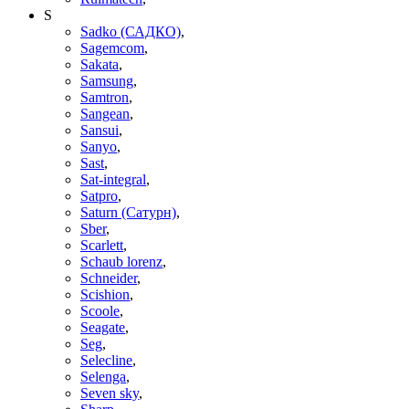
S
Sadko (САДКО)
,
Sagemcom
,
Sakata
,
Samsung
,
Samtron
,
Sangean
,
Sansui
,
Sanyo
,
Sast
,
Sat-integral
,
Satpro
,
Saturn (Сатурн)
,
Sber
,
Scarlett
,
Schaub lorenz
,
Schneider
,
Scishion
,
Scoole
,
Seagate
,
Seg
,
Selecline
,
Selenga
,
Seven sky
,