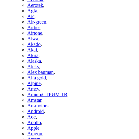
Aerotek
,
Agfa
,
Aic
,
Air-green
,
Airties
,
Airtone
,
Aiwa
,
Akado
,
Akai
,
Akira
,
Alaska
,
Aleks
,
Alex bauman
,
Alfa gold
,
Alpine
,
Amcv
,
Amino/СТРИМ ТВ
,
Amstar
,
An-motors
,
Android
,
Aoc
,
Apollo
,
Apple
,
Aragon
,