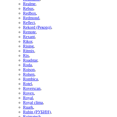
Realme
,
Rebus
,
Redbox
,
Redmond
,
Reflect
,
Rekord (Рекорд)
,
Remote
,
Rexant
,
Rikor
,
Rising
,
Ritmix
,
Rix
,
Roadstar
,
Roda
,
Roison
,
Rolsen
,
Rombica
,
Rotel
,
Roverscan
,
Rovex
,
Royal
,
Royal clima
,
Ruark
,
Rubin (РУБИН)
,
Ruimatech
,