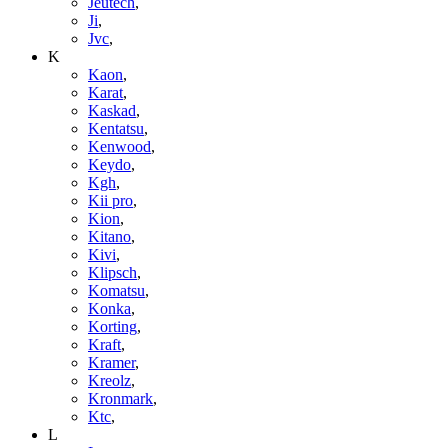
Jeutech
,
Ji
,
Jvc
,
K
Kaon
,
Karat
,
Kaskad
,
Kentatsu
,
Kenwood
,
Keydo
,
Kgh
,
Kii pro
,
Kion
,
Kitano
,
Kivi
,
Klipsch
,
Komatsu
,
Konka
,
Korting
,
Kraft
,
Kramer
,
Kreolz
,
Kronmark
,
Ktc
,
L