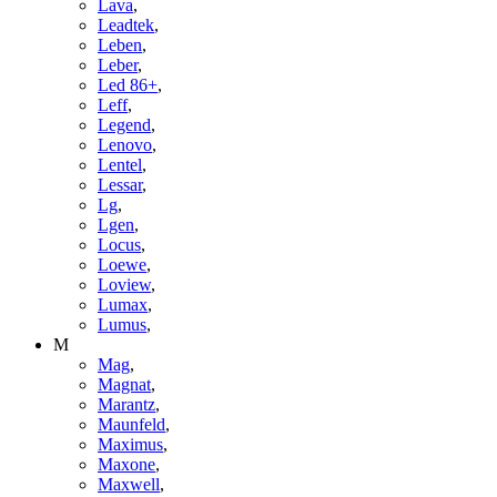
Lava
,
Leadtek
,
Leben
,
Leber
,
Led 86+
,
Leff
,
Legend
,
Lenovo
,
Lentel
,
Lessar
,
Lg
,
Lgen
,
Locus
,
Loewe
,
Loview
,
Lumax
,
Lumus
,
M
Mag
,
Magnat
,
Marantz
,
Maunfeld
,
Maximus
,
Maxone
,
Maxwell
,