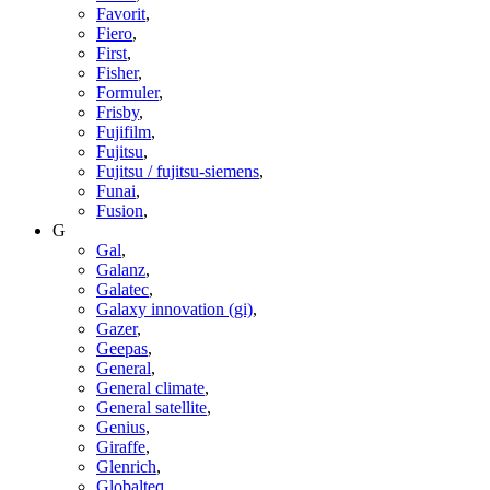
Favorit
,
Fiero
,
First
,
Fisher
,
Formuler
,
Frisby
,
Fujifilm
,
Fujitsu
,
Fujitsu / fujitsu-siemens
,
Funai
,
Fusion
,
G
Gal
,
Galanz
,
Galatec
,
Galaxy innovation (gi)
,
Gazer
,
Geepas
,
General
,
General climate
,
General satellite
,
Genius
,
Giraffe
,
Glenrich
,
Globalteq
,