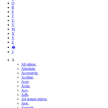
Q
R
S
T
U
V
W
X
Y
Z
�
3
A
Ab ipbox
,
Absolute
,
Accesstyle
,
Aceline
,
Acer
,
Actia
,
Acv
,
Adb
,
Ad notam mirror
,
Aeg
,
Aeronik
,