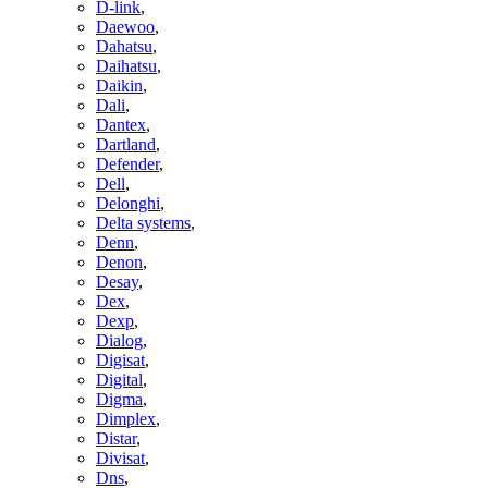
D-link
,
Daewoo
,
Dahatsu
,
Daihatsu
,
Daikin
,
Dali
,
Dantex
,
Dartland
,
Defender
,
Dell
,
Delonghi
,
Delta systems
,
Denn
,
Denon
,
Desay
,
Dex
,
Dexp
,
Dialog
,
Digisat
,
Digital
,
Digma
,
Dimplex
,
Distar
,
Divisat
,
Dns
,