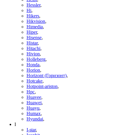
Hessler
,
Hi
,
Hikers
,
Hikvision
,
Himedia
,
Hiper
,
Hisense
,
Histar
,
Hitachi
,
Hivion
,
Holleberg
,
Honda
,
Horion
,
Horizont (Горизонт)
,
Hotcake
,
Hotpoint-ariston
,
Hpc
,
Huavee
,
Huawei
,
Huayu
,
Humax
,
Hyundai
,
I
I-star
,