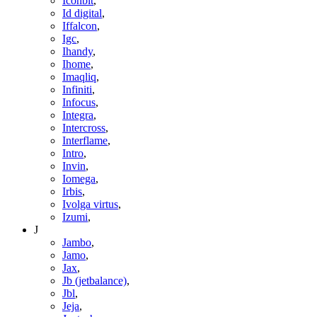
Iconbit
,
Id digital
,
Iffalcon
,
Igc
,
Ihandy
,
Ihome
,
Imaqliq
,
Infiniti
,
Infocus
,
Integra
,
Intercross
,
Interflame
,
Intro
,
Invin
,
Iomega
,
Irbis
,
Ivolga virtus
,
Izumi
,
J
Jambo
,
Jamo
,
Jax
,
Jb (jetbalance)
,
Jbl
,
Jeja
,