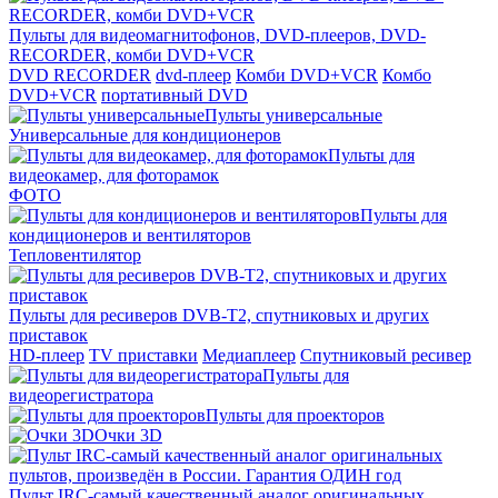
Пульты для видеомагнитофонов, DVD-плееров, DVD-
RECORDER, комби DVD+VCR
DVD RECORDER
dvd-плеер
Комби DVD+VCR
Комбо
DVD+VCR
портативный DVD
Пульты универсальные
Универсальные для кондиционеров
Пульты для
видеокамер, для фоторамок
ФОТО
Пульты для
кондиционеров и вентиляторов
Тепловентилятор
Пульты для ресиверов DVB-T2, спутниковых и других
приставок
HD-плеер
TV приставки
Медиаплеер
Спутниковый ресивер
Пульты для
видеорегистратора
Пульты для проекторов
Очки 3D
Пульт IRC-самый качественный аналог оригинальных