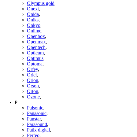
Olympus gold
,
Onext
,
Onida
,
Oniks
,
Onkyo
,
Onlime
,
Openbox
,
Openmax
,
Opentech
,
Opticum
,
Optimus
,
Optoma
,
Orfey
,
Oriel
,
Orion
,
Orson
,
Orton
,
Ozone
,
P
Palsonic
,
Panasonic
,
Panstar
,
Parasound
,
Patix digital
,
Perfeo
,