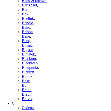
Bang & olufsen
,
Bar s2 hd
,
Barton
,
Bbk
,
Beelink
,
Behold
,
Beko
,
Belson
,
Bene
,
Benq
,
Bigsat
,
Bigstar
,
Bimatek
,
Blackton
,
Blackweb
,
Blaupunkt
,
Blauren
,
Booox
,
Bose
,
Bq
,
Brand
,
Braun
,
Bravis
,
C
Cadena
,