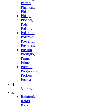
Perfeo
,
Phantom
,
Philco
,
Philips
,
Pioneer
,
Polar
,
Polaris
,
Polarline
,
Polaroid
,
Powerful
,
Premiera
,
Presino
,
Prestigio
,
Prima
,
Prime
,
Proclim
,
Progressive
,
Prology
,
Proscan
,
Q
Qunda
,
R
Rainford
,
Rapid
,
Razz
,