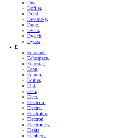
Dns
,
Doffler
,
Dr.hd
,
Dreamsky
,
Dune
,
Dvico
,
Dvtech
,
Dynex
,
E
Echolink
,
Echospace
,
Echostar
,
Econ
,
Edamu
,
Edifier
,
Eiki
,
Elco
,
Elect
,
Electcom
,
Electra
,
Electrolux
,
Electron
,
Electronics
,
Elekta
,
Elenberg
,