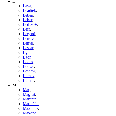
L
Lava
,
Leadtek
,
Leben
,
Leber
,
Led 86+
,
Leff
,
Legend
,
Lenovo
,
Lentel
,
Lessar
,
Lg
,
Lgen
,
Locus
,
Loewe
,
Loview
,
Lumax
,
Lumus
,
M
Mag
,
Magnat
,
Marantz
,
Maunfeld
,
Maximus
,
Maxone
,