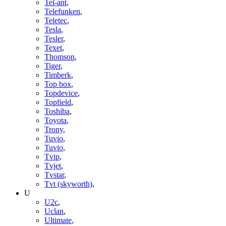
Tel-ant
,
Telefunken
,
Teletec
,
Tesla
,
Tesler
,
Texet
,
Thomson
,
Tiger
,
Timberk
,
Top box
,
Topdevice
,
Topfield
,
Toshiba
,
Toyota
,
Trony
,
Tuvio
,
Tuvio
,
Tvip
,
Tvjet
,
Tvstar
,
Tvt (skyworth)
,
U
U2c
,
Uclan
,
Ultimate
,