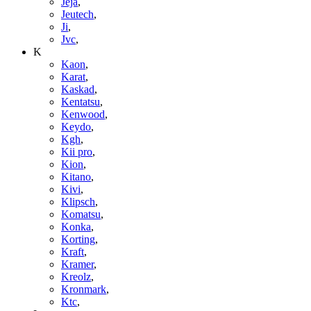
Jeja
,
Jeutech
,
Ji
,
Jvc
,
K
Kaon
,
Karat
,
Kaskad
,
Kentatsu
,
Kenwood
,
Keydo
,
Kgh
,
Kii pro
,
Kion
,
Kitano
,
Kivi
,
Klipsch
,
Komatsu
,
Konka
,
Korting
,
Kraft
,
Kramer
,
Kreolz
,
Kronmark
,
Ktc
,