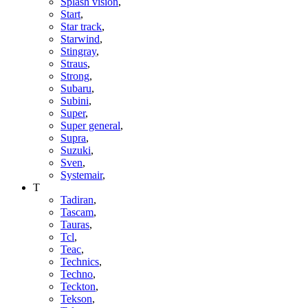
Splash vision
,
Start
,
Star track
,
Starwind
,
Stingray
,
Straus
,
Strong
,
Subaru
,
Subini
,
Super
,
Super general
,
Supra
,
Suzuki
,
Sven
,
Systemair
,
T
Tadiran
,
Tascam
,
Tauras
,
Tcl
,
Teac
,
Technics
,
Techno
,
Teckton
,
Tekson
,