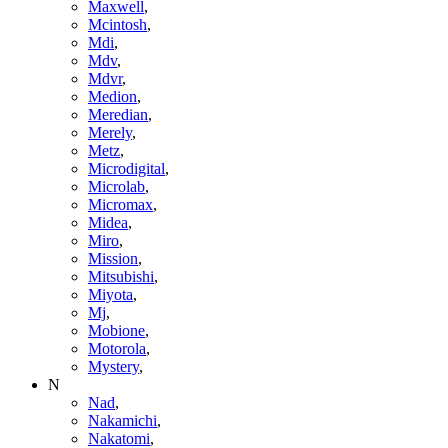
Maxwell
,
Mcintosh
,
Mdi
,
Mdv
,
Mdvr
,
Medion
,
Meredian
,
Merely
,
Metz
,
Microdigital
,
Microlab
,
Micromax
,
Midea
,
Miro
,
Mission
,
Mitsubishi
,
Miyota
,
Mj
,
Mobione
,
Motorola
,
Mystery
,
N
Nad
,
Nakamichi
,
Nakatomi
,