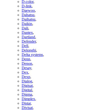
D-color
,
D-link
,
Daewoo
,
Dahatsu
,
Daihatsu
,
Daikin
,
Dali
,
Dantex
,
Dartland
,
Defender
,
Dell
,
Delonghi
,
Delta systems
,
Denn
,
Denon
,
Desay
,
Dex
,
Dexp
,
Dialog
,
Digisat
,
Digital
,
Digma
,
Dimplex
,
Distar
,
Divisat
,