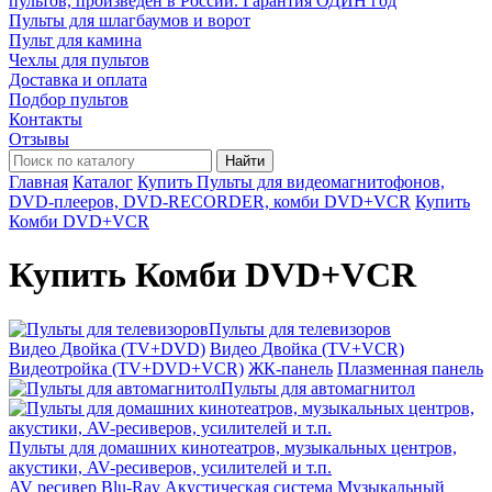
пультов, произведён в России. Гарантия ОДИН год
Пульты для шлагбаумов и ворот
Пульт для камина
Чехлы для пультов
Доставка и оплата
Подбор пультов
Контакты
Отзывы
Найти
Главная
Каталог
Купить Пульты для видеомагнитофонов,
DVD-плееров, DVD-RECORDER, комби DVD+VCR
Купить
Комби DVD+VCR
Купить Комби DVD+VCR
Пульты для телевизоров
Видео Двойка (TV+DVD)
Видео Двойка (TV+VCR)
Видеотройка (TV+DVD+VCR)
ЖК-панель
Плазменная панель
Пульты для автомагнитол
Пульты для домашних кинотеатров, музыкальных центров,
акустики, AV-ресиверов, усилителей и т.п.
AV ресивер
Blu-Ray
Акустическая система
Музыкальный