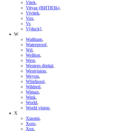
Vitek
,
Vityaz (ВИТЯЗЬ)
,
Vivitek
,
Vox
,
Vr
,
V[duck]
,
W
Waltham
,
Waterproof
,
Wd
,
Wellton
,
West
,
Western digital
,
Westvision
,
Weyon
,
Whirlpool
,
Wildred
,
Wimax
,
Wink
,
World
,
World vision
,
X
Xiaomi
,
Xoro
,
Xpx
,