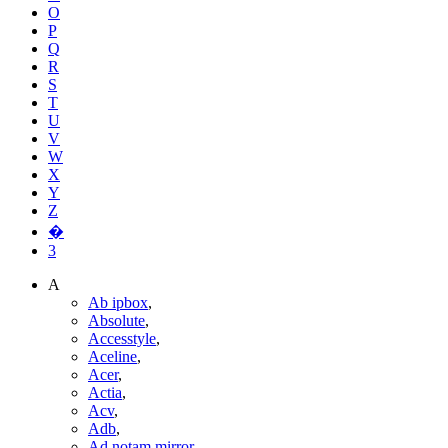
O
P
Q
R
S
T
U
V
W
X
Y
Z
�
3
A
Ab ipbox
,
Absolute
,
Accesstyle
,
Aceline
,
Acer
,
Actia
,
Acv
,
Adb
,
Ad notam mirror
,