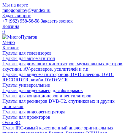
Мы на карте
mnogopultov@yandex.ru
Задать вопрос
+7 (962) 958-56-58
Заказать звонок
Корзина
0
Меню
Каталог
Пульты для телевизоров
Пульты для автомагнитол
Пульты для домашних кинотеатров, музыкальных центров,
акустики, AV-ресиверов, усилителей и т.п.
Пульты для видеомагнитофонов, DVD-плееров, DVD-
RECORDER, комби DVD+VCR
Пульты универсальные
Пульты для видеокамер, для фоторамок
Пульты для кондиционеров и вентиляторов
Пульты для ресиверов DVB-T2, спутниковых и других
приставок
Пульты для видеорегистратора
Пульты для проекторов
Очки 3D
Пульт IRC-самый качественный аналог оригинальных