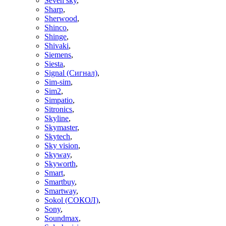
Seven sky
,
Sharp
,
Sherwood
,
Shinco
,
Shinge
,
Shivaki
,
Siemens
,
Siesta
,
Signal (Сигнал)
,
Sim-sim
,
Sim2
,
Simpatio
,
Sitronics
,
Skyline
,
Skymaster
,
Skytech
,
Sky vision
,
Skyway
,
Skyworth
,
Smart
,
Smartbuy
,
Smartway
,
Sokol (СОКОЛ)
,
Sony
,
Soundmax
,