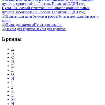
Пульт IRC-самый качественный аналог оригинальных
пультов, произведён в России. Гарантия ОДИН год
Пульты для шлагбаумов и
ворот
Пульт для камина
Чехлы для пультов
Бренды
A
B
C
D
E
F
G
H
I
J
K
L
M
N