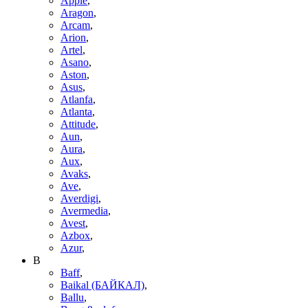
Apple
,
Aragon
,
Arcam
,
Arion
,
Artel
,
Asano
,
Aston
,
Asus
,
Atlanfa
,
Atlanta
,
Attitude
,
Aun
,
Aura
,
Aux
,
Avaks
,
Ave
,
Averdigi
,
Avermedia
,
Avest
,
Azbox
,
Azur
,
B
Baff
,
Baikal (БАЙКАЛ)
,
Ballu
,