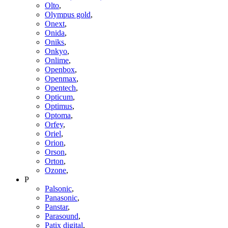
Olto
,
Olympus gold
,
Onext
,
Onida
,
Oniks
,
Onkyo
,
Onlime
,
Openbox
,
Openmax
,
Opentech
,
Opticum
,
Optimus
,
Optoma
,
Orfey
,
Oriel
,
Orion
,
Orson
,
Orton
,
Ozone
,
P
Palsonic
,
Panasonic
,
Panstar
,
Parasound
,
Patix digital
,