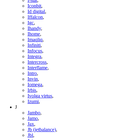
I-star
,
Iconbit
,
Id digital
,
Iffalcon
,
Igc
,
Ihandy
,
Ihome
,
Imaqliq
,
Infiniti
,
Infocus
,
Integra
,
Intercross
,
Interflame
,
Intro
,
Invin
,
Iomega
,
Irbis
,
Ivolga virtus
,
Izumi
,
J
Jambo
,
Jamo
,
Jax
,
Jb (jetbalance)
,
Jbl
,