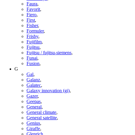
Faura
,
Favorit
,
Fiero
,
First
,
Fisher
,
Formuler
,
Frisby
,
Fujifilm
,
Fujitsu
,
Fujitsu / fujitsu-siemens
,
Funai
,
Fusion
,
G
Gal
,
Galanz
,
Galatec
,
Galaxy innovation (gi)
,
Gazer
,
Geepas
,
General
,
General climate
,
General satellite
,
Genius
,
Giraffe
,
Glenrich
,