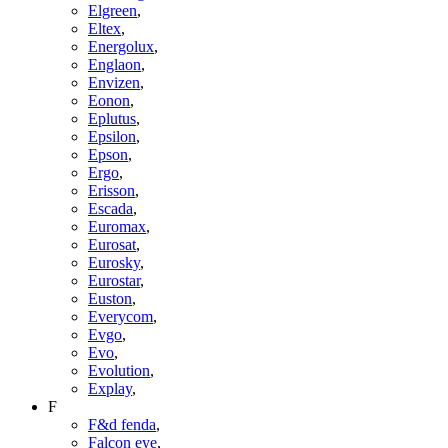
Elgreen
,
Eltex
,
Energolux
,
Englaon
,
Envizen
,
Eonon
,
Eplutus
,
Epsilon
,
Epson
,
Ergo
,
Erisson
,
Escada
,
Euromax
,
Eurosat
,
Eurosky
,
Eurostar
,
Euston
,
Everycom
,
Evgo
,
Evo
,
Evolution
,
Explay
,
F
F&d fenda
,
Falcon eye
,