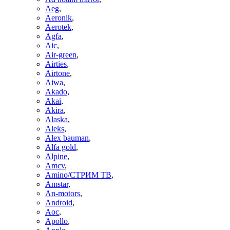
Aeg
,
Aeronik
,
Aerotek
,
Agfa
,
Aic
,
Air-green
,
Airties
,
Airtone
,
Aiwa
,
Akado
,
Akai
,
Akira
,
Alaska
,
Aleks
,
Alex bauman
,
Alfa gold
,
Alpine
,
Amcv
,
Amino/СТРИМ ТВ
,
Amstar
,
An-motors
,
Android
,
Aoc
,
Apollo
,