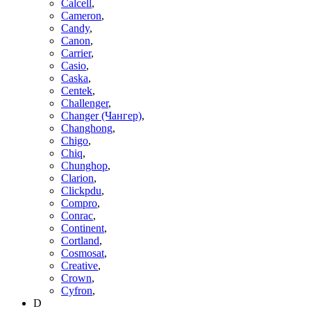
Calcell
,
Cameron
,
Candy
,
Canon
,
Carrier
,
Casio
,
Caska
,
Centek
,
Challenger
,
Changer (Чангер)
,
Changhong
,
Chigo
,
Chiq
,
Chunghop
,
Clarion
,
Clickpdu
,
Compro
,
Conrac
,
Continent
,
Cortland
,
Cosmosat
,
Creative
,
Crown
,
Cyfron
,
D