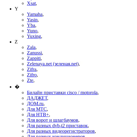
Xsat
,
Y
Yamaha
,
Yasin
,
Yba
,
Yuno
,
Yuxing
,
Z
Zala
,
Zanussi
,
Zappiti
,
Zelenaya.net (зеленая.net)
,
Zifra
,
Zifro
,
Zte
,
�
Билайн приставки cisco / motorola
,
ДАДЖЕТ
,
ДОМ.ru
,
Для МТС
,
Для НТВ+
,
Для ворот и шлагбаумов
,
Для разных dvb-t2 приставок
,
Для разных видеорегистраторов
,
Для разных кондиционеров
,