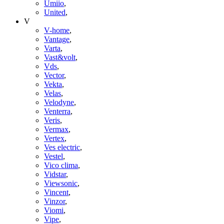
Umiio
,
United
,
V
V-home
,
Vantage
,
Varta
,
Vast&volt
,
Vds
,
Vector
,
Vekta
,
Velas
,
Velodyne
,
Venterra
,
Veris
,
Vermax
,
Vertex
,
Ves electric
,
Vestel
,
Vico clima
,
Vidstar
,
Viewsonic
,
Vincent
,
Vinzor
,
Viomi
,
Vipe
,