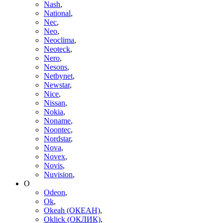
Nash
,
National
,
Nec
,
Neo
,
Neoclima
,
Neoteck
,
Nero
,
Nesons
,
Netbynet
,
Newstar
,
Nice
,
Nissan
,
Nokia
,
Noname
,
Noontec
,
Nordstar
,
Nova
,
Novex
,
Novis
,
Nuvision
,
O
Odeon
,
Ok
,
Okeah (ОКЕАН)
,
Oklick (ОКЛИК)
,