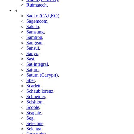
Ruimatech
,
S
Sadko (САДКО)
,
Sagemcom
,
Sakata
,
Samsung
,
Samtron
,
Sangean
,
Sansui
,
Sanyo
,
Sast
,
Sat-integral
,
Satpro
,
Saturn (Сатурн)
,
Sber
,
Scarlett
,
Schaub lorenz
,
Schneider
,
Scishion
,
Scoole
,
Seagate
,
Seg
,
Selecline
,
Selenga
,