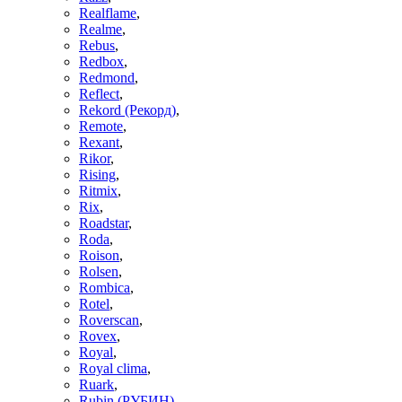
Realflame
,
Realme
,
Rebus
,
Redbox
,
Redmond
,
Reflect
,
Rekord (Рекорд)
,
Remote
,
Rexant
,
Rikor
,
Rising
,
Ritmix
,
Rix
,
Roadstar
,
Roda
,
Roison
,
Rolsen
,
Rombica
,
Rotel
,
Roverscan
,
Rovex
,
Royal
,
Royal clima
,
Ruark
,
Rubin (РУБИН)
,