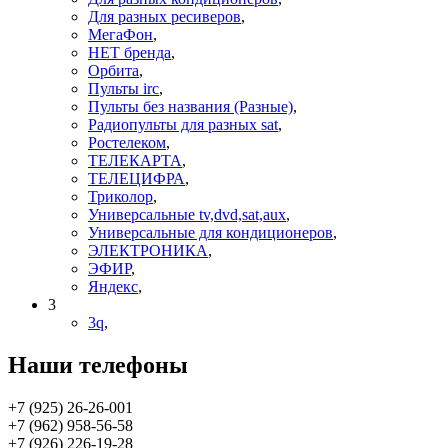
Для разных ресиверов
,
МегаФон
,
НЕТ бренда
,
Орбита
,
Пульты irc
,
Пульты без названия (Разные)
,
Радиопульты для разных sat
,
Ростелеком
,
ТЕЛЕКАРТА
,
ТЕЛЕЦИФРА
,
Триколор
,
Универсальные tv,dvd,sat,aux
,
Универсальные для кондиционеров
,
ЭЛЕКТРОНИКА
,
ЭФИР
,
Яндекс
,
3
3q
,
Наши телефоны
+7 (925) 26-26-001
+7 (962) 958-56-58
+7 (926) 226-19-28