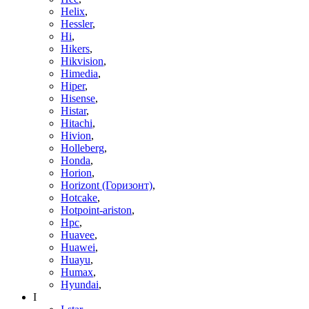
Helix
,
Hessler
,
Hi
,
Hikers
,
Hikvision
,
Himedia
,
Hiper
,
Hisense
,
Histar
,
Hitachi
,
Hivion
,
Holleberg
,
Honda
,
Horion
,
Horizont (Горизонт)
,
Hotcake
,
Hotpoint-ariston
,
Hpc
,
Huavee
,
Huawei
,
Huayu
,
Humax
,
Hyundai
,
I