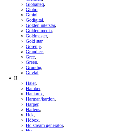
Globalteq
,
Globo
,
Gmini
,
Godigital
,
Golden interstar
,
Golden media
,
Goldmaster
,
Gold star
,
Gorenje
,
Grandtec
,
Gree
,
Green
,
Grundig
,
Guvial
,
H
Haier
,
Hamber
,
Hantarex
,
Harman/kardon
,
Harper
,
Hartens
,
Hck
,
Hdbox
,
Hd stream generator
,
Hec
,