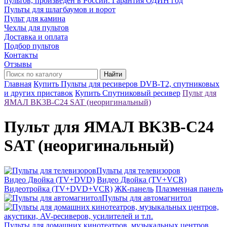
пультов, произведён в России. Гарантия ОДИН год
Пульты для шлагбаумов и ворот
Пульт для камина
Чехлы для пультов
Доставка и оплата
Подбор пультов
Контакты
Отзывы
Найти
Главная
Купить Пульты для ресиверов DVB-T2, спутниковых
и других приставок
Купить Спутниковый ресивер
Пульт для
ЯМАЛ BK3B-C24 SAT (неоригинальный)
Пульт для ЯМАЛ BK3B-C24
SAT (неоригинальный)
Пульты для телевизоров
Видео Двойка (TV+DVD)
Видео Двойка (TV+VCR)
Видеотройка (TV+DVD+VCR)
ЖК-панель
Плазменная панель
Пульты для автомагнитол
Пульты для домашних кинотеатров, музыкальных центров,