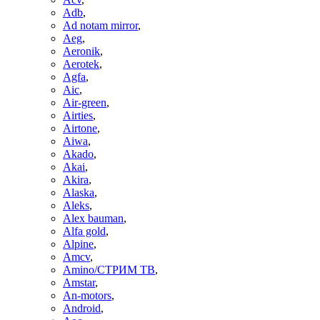
Adb
,
Ad notam mirror
,
Aeg
,
Aeronik
,
Aerotek
,
Agfa
,
Aic
,
Air-green
,
Airties
,
Airtone
,
Aiwa
,
Akado
,
Akai
,
Akira
,
Alaska
,
Aleks
,
Alex bauman
,
Alfa gold
,
Alpine
,
Amcv
,
Amino/СТРИМ ТВ
,
Amstar
,
An-motors
,
Android
,