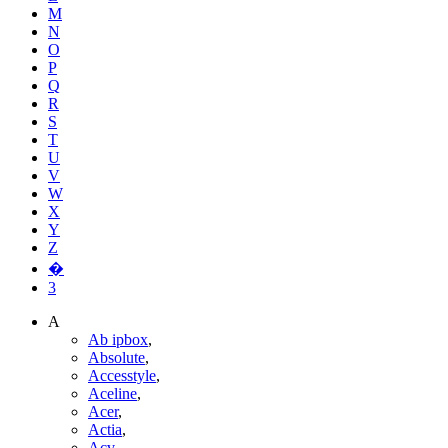
M
N
O
P
Q
R
S
T
U
V
W
X
Y
Z
�
3
A
Ab ipbox
,
Absolute
,
Accesstyle
,
Aceline
,
Acer
,
Actia
,
Acv
,