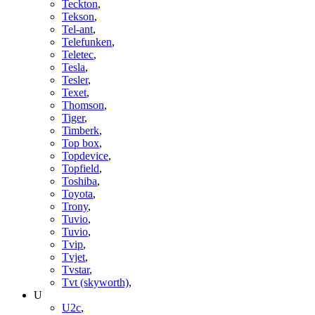
Teckton
,
Tekson
,
Tel-ant
,
Telefunken
,
Teletec
,
Tesla
,
Tesler
,
Texet
,
Thomson
,
Tiger
,
Timberk
,
Top box
,
Topdevice
,
Topfield
,
Toshiba
,
Toyota
,
Trony
,
Tuvio
,
Tuvio
,
Tvip
,
Tvjet
,
Tvstar
,
Tvt (skyworth)
,
U
U2c
,