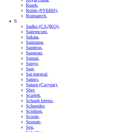
Ruark
,
Rubin (РУБИН)
,
Ruimatech
,
S
Sadko (САДКО)
,
Sagemcom
,
Sakata
,
Samsung
,
Samtron
,
Sangean
,
Sansui
,
Sanyo
,
Sast
,
Sat-integral
,
Satpro
,
Saturn (Сатурн)
,
Sber
,
Scarlett
,
Schaub lorenz
,
Schneider
,
Scishion
,
Scoole
,
Seagate
,
Seg
,