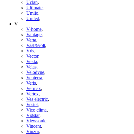
Uclan
,
Ultimate
,
Umiio
,
United
,
V
V-home
,
Vantage
,
Varta
,
Vast&volt
,
Vds
,
Vector
,
Vekta
,
Velas
,
Velodyne
,
Venterra
,
Veris
,
Vermax
,
Vertex
,
Ves electric
,
Vestel
,
Vico clima
,
Vidstar
,
Viewsonic
,
Vincent
,
Vinzor
,