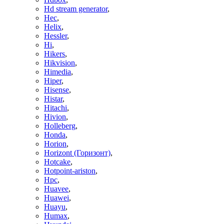
Hd stream generator
,
Hec
,
Helix
,
Hessler
,
Hi
,
Hikers
,
Hikvision
,
Himedia
,
Hiper
,
Hisense
,
Histar
,
Hitachi
,
Hivion
,
Holleberg
,
Honda
,
Horion
,
Horizont (Горизонт)
,
Hotcake
,
Hotpoint-ariston
,
Hpc
,
Huavee
,
Huawei
,
Huayu
,
Humax
,