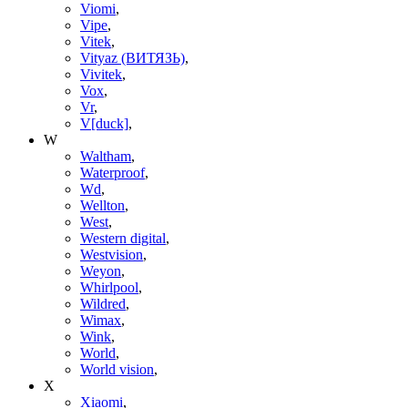
Viomi
,
Vipe
,
Vitek
,
Vityaz (ВИТЯЗЬ)
,
Vivitek
,
Vox
,
Vr
,
V[duck]
,
W
Waltham
,
Waterproof
,
Wd
,
Wellton
,
West
,
Western digital
,
Westvision
,
Weyon
,
Whirlpool
,
Wildred
,
Wimax
,
Wink
,
World
,
World vision
,
X
Xiaomi
,