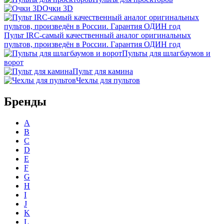
Очки 3D
Пульт IRC-самый качественный аналог оригинальных
пультов, произведён в России. Гарантия ОДИН год
Пульты для шлагбаумов и
ворот
Пульт для камина
Чехлы для пультов
Бренды
A
B
C
D
E
F
G
H
I
J
K
L