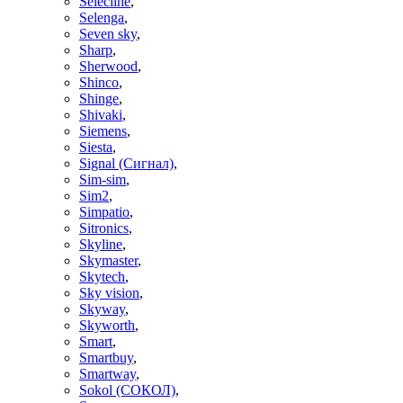
Selecline
,
Selenga
,
Seven sky
,
Sharp
,
Sherwood
,
Shinco
,
Shinge
,
Shivaki
,
Siemens
,
Siesta
,
Signal (Сигнал)
,
Sim-sim
,
Sim2
,
Simpatio
,
Sitronics
,
Skyline
,
Skymaster
,
Skytech
,
Sky vision
,
Skyway
,
Skyworth
,
Smart
,
Smartbuy
,
Smartway
,
Sokol (СОКОЛ)
,