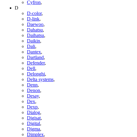
Cyfron
,
D
D-color
,
D-link
,
Daewoo
,
Dahatsu
,
Daihatsu
,
Daikin
,
Dali
,
Dantex
,
Dartland
,
Defender
,
Dell
,
Delonghi
,
Delta systems
,
Denn
,
Denon
,
Desay
,
Dex
,
Dexp
,
Dialog
,
Digisat
,
Digital
,
Digma
,
Dimplex
,