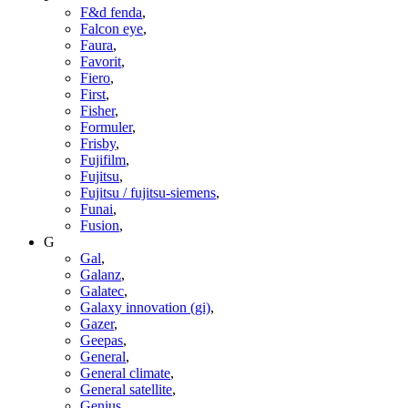
F&d fenda
,
Falcon eye
,
Faura
,
Favorit
,
Fiero
,
First
,
Fisher
,
Formuler
,
Frisby
,
Fujifilm
,
Fujitsu
,
Fujitsu / fujitsu-siemens
,
Funai
,
Fusion
,
G
Gal
,
Galanz
,
Galatec
,
Galaxy innovation (gi)
,
Gazer
,
Geepas
,
General
,
General climate
,
General satellite
,
Genius
,