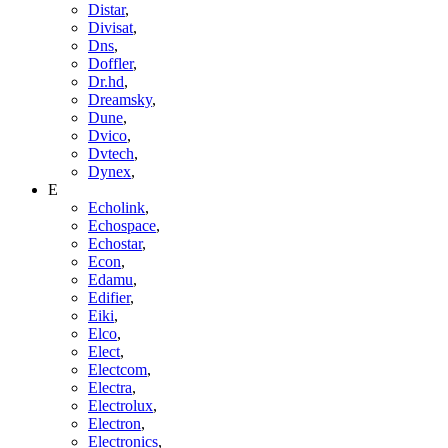
Distar
,
Divisat
,
Dns
,
Doffler
,
Dr.hd
,
Dreamsky
,
Dune
,
Dvico
,
Dvtech
,
Dynex
,
E
Echolink
,
Echospace
,
Echostar
,
Econ
,
Edamu
,
Edifier
,
Eiki
,
Elco
,
Elect
,
Electcom
,
Electra
,
Electrolux
,
Electron
,
Electronics
,