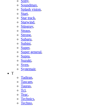
Sony
,
Soundmax
,
Splash vision
,
Start
,
Star track
,
Starwind
,
Stingray
,
Straus
,
Strong
,
Subaru
,
Subini
,
Super
,
Super general
,
Supra
,
Suzuki
,
Sven
,
Systemair
,
T
Tadiran
,
Tascam
,
Tauras
,
Tcl
,
Teac
,
Technics
,
Techno
,