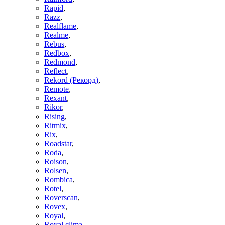
Rapid
,
Razz
,
Realflame
,
Realme
,
Rebus
,
Redbox
,
Redmond
,
Reflect
,
Rekord (Рекорд)
,
Remote
,
Rexant
,
Rikor
,
Rising
,
Ritmix
,
Rix
,
Roadstar
,
Roda
,
Roison
,
Rolsen
,
Rombica
,
Rotel
,
Roverscan
,
Rovex
,
Royal
,
Royal clima
,