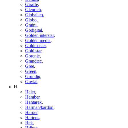
Giraffe
,
Glenrich
,
Globalteq
,
Globo
,
Gmini
,
Godigital
,
Golden interstar
,
Golden media
,
Goldmaster
,
Gold star
,
Gorenje
,
Grandtec
,
Gree
,
Green
,
Grundig
,
Guvial
,
H
Haier
,
Hamber
,
Hantarex
,
Harman/kardon
,
Harper
,
Hartens
,
Hck
,
Hdbox
,