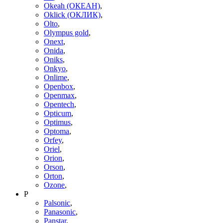
Okeah (ОКЕАН)
,
Oklick (ОКЛИК)
,
Olto
,
Olympus gold
,
Onext
,
Onida
,
Oniks
,
Onkyo
,
Onlime
,
Openbox
,
Openmax
,
Opentech
,
Opticum
,
Optimus
,
Optoma
,
Orfey
,
Oriel
,
Orion
,
Orson
,
Orton
,
Ozone
,
P
Palsonic
,
Panasonic
,
Panstar
,