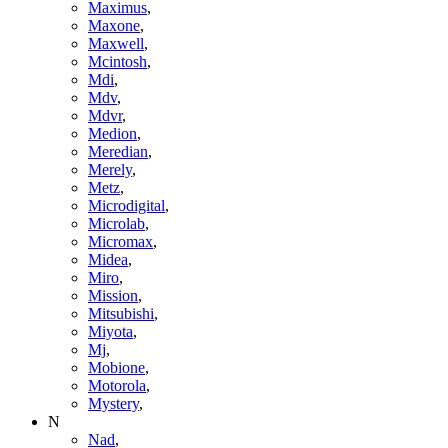
Maximus
,
Maxone
,
Maxwell
,
Mcintosh
,
Mdi
,
Mdv
,
Mdvr
,
Medion
,
Meredian
,
Merely
,
Metz
,
Microdigital
,
Microlab
,
Micromax
,
Midea
,
Miro
,
Mission
,
Mitsubishi
,
Miyota
,
Mj
,
Mobione
,
Motorola
,
Mystery
,
N
Nad
,