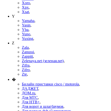
Xoro
,
Xpx
,
Xsat
,
Y
Yamaha
,
Yasin
,
Yba
,
Yuno
,
Yuxing
,
Z
Zala
,
Zanussi
,
Zappiti
,
Zelenaya.net (зеленая.net)
,
Zifra
,
Zifro
,
Zte
,
�
Билайн приставки cisco / motorola
,
ДАДЖЕТ
,
ДОМ.ru
,
Для МТС
,
Для НТВ+
,
Для ворот и шлагбаумов
,
Для разных dvb-t2 приставок
,