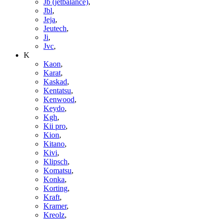
Jb (jetbalance)
,
Jbl
,
Jeja
,
Jeutech
,
Ji
,
Jvc
,
K
Kaon
,
Karat
,
Kaskad
,
Kentatsu
,
Kenwood
,
Keydo
,
Kgh
,
Kii pro
,
Kion
,
Kitano
,
Kivi
,
Klipsch
,
Komatsu
,
Konka
,
Korting
,
Kraft
,
Kramer
,
Kreolz
,