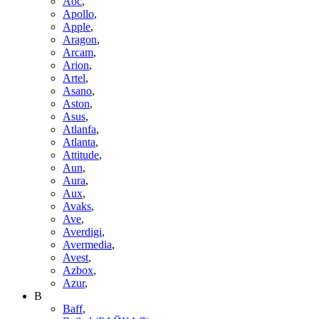
Aoc
,
Apollo
,
Apple
,
Aragon
,
Arcam
,
Arion
,
Artel
,
Asano
,
Aston
,
Asus
,
Atlanfa
,
Atlanta
,
Attitude
,
Aun
,
Aura
,
Aux
,
Avaks
,
Ave
,
Averdigi
,
Avermedia
,
Avest
,
Azbox
,
Azur
,
B
Baff
,