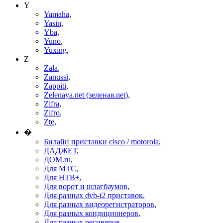
Y
Yamaha
,
Yasin
,
Yba
,
Yuno
,
Yuxing
,
Z
Zala
,
Zanussi
,
Zappiti
,
Zelenaya.net (зеленая.net)
,
Zifra
,
Zifro
,
Zte
,
�
Билайн приставки cisco / motorola
,
ДАДЖЕТ
,
ДОМ.ru
,
Для МТС
,
Для НТВ+
,
Для ворот и шлагбаумов
,
Для разных dvb-t2 приставок
,
Для разных видеорегистраторов
,
Для разных кондиционеров
,
Для разных ресиверов
,