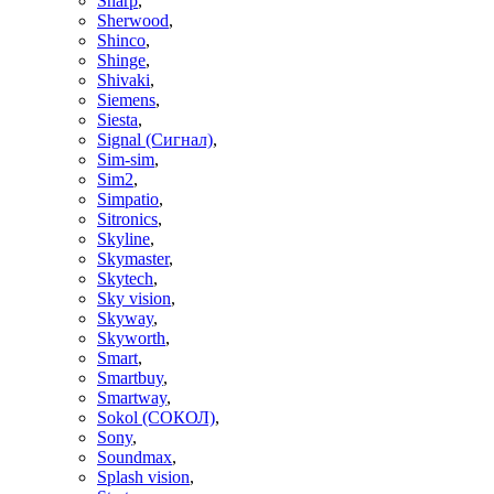
Sharp
,
Sherwood
,
Shinco
,
Shinge
,
Shivaki
,
Siemens
,
Siesta
,
Signal (Сигнал)
,
Sim-sim
,
Sim2
,
Simpatio
,
Sitronics
,
Skyline
,
Skymaster
,
Skytech
,
Sky vision
,
Skyway
,
Skyworth
,
Smart
,
Smartbuy
,
Smartway
,
Sokol (СОКОЛ)
,
Sony
,
Soundmax
,
Splash vision
,