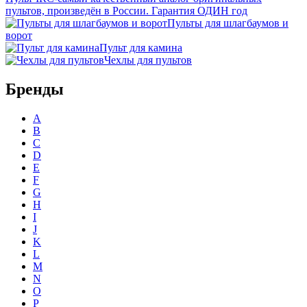
пультов, произведён в России. Гарантия ОДИН год
Пульты для шлагбаумов и
ворот
Пульт для камина
Чехлы для пультов
Бренды
A
B
C
D
E
F
G
H
I
J
K
L
M
N
O
P