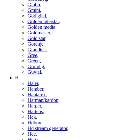
Globo
,
Gmini
,
Godigital
,
Golden interstar
,
Golden media
,
Goldmaster
,
Gold star
,
Gorenje
,
Grandtec
,
Gree
,
Green
,
Grundig
,
Guvial
,
H
Haier
,
Hamber
,
Hantarex
,
Harman/kardon
,
Harper
,
Hartens
,
Hck
,
Hdbox
,
Hd stream generator
,
Hec
,
Helix
,