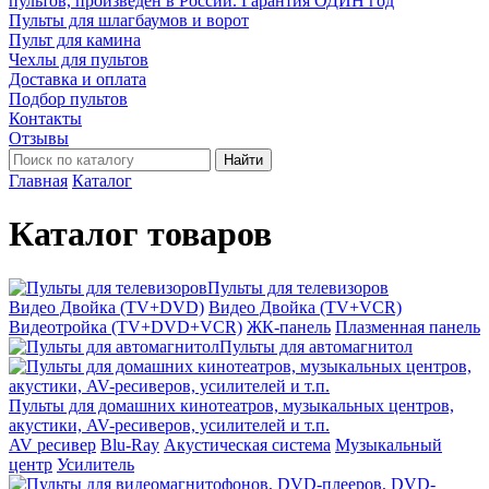
пультов, произведён в России. Гарантия ОДИН год
Пульты для шлагбаумов и ворот
Пульт для камина
Чехлы для пультов
Доставка и оплата
Подбор пультов
Контакты
Отзывы
Найти
Главная
Каталог
Каталог товаров
Пульты для телевизоров
Видео Двойка (TV+DVD)
Видео Двойка (TV+VCR)
Видеотройка (TV+DVD+VCR)
ЖК-панель
Плазменная панель
Пульты для автомагнитол
Пульты для домашних кинотеатров, музыкальных центров,
акустики, AV-ресиверов, усилителей и т.п.
AV ресивер
Blu-Ray
Акустическая система
Музыкальный
центр
Усилитель