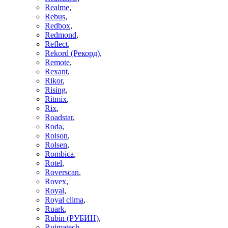
Realme
,
Rebus
,
Redbox
,
Redmond
,
Reflect
,
Rekord (Рекорд)
,
Remote
,
Rexant
,
Rikor
,
Rising
,
Ritmix
,
Rix
,
Roadstar
,
Roda
,
Roison
,
Rolsen
,
Rombica
,
Rotel
,
Roverscan
,
Rovex
,
Royal
,
Royal clima
,
Ruark
,
Rubin (РУБИН)
,
Ruimatech
,