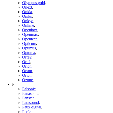
Olympus gold
,
Onext
,
Onida
,
Oniks
,
Onkyo
,
Onlime
,
Openbox
,
Openmax
,
Opentech
,
Opticum
,
Optimus
,
Optoma
,
Orfey
,
Oriel
,
Orion
,
Orson
,
Orton
,
Ozone
,
P
Palsonic
,
Panasonic
,
Panstar
,
Parasound
,
Patix digital
,
Perfeo
,