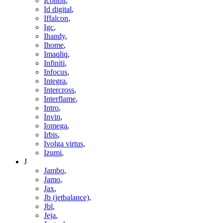
Iconbit
,
Id digital
,
Iffalcon
,
Igc
,
Ihandy
,
Ihome
,
Imaqliq
,
Infiniti
,
Infocus
,
Integra
,
Intercross
,
Interflame
,
Intro
,
Invin
,
Iomega
,
Irbis
,
Ivolga virtus
,
Izumi
,
J
Jambo
,
Jamo
,
Jax
,
Jb (jetbalance)
,
Jbl
,
Jeja
,