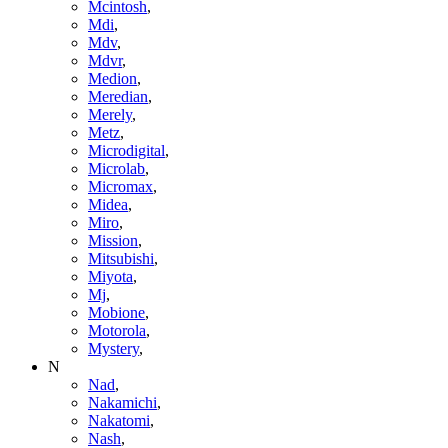
Mcintosh
,
Mdi
,
Mdv
,
Mdvr
,
Medion
,
Meredian
,
Merely
,
Metz
,
Microdigital
,
Microlab
,
Micromax
,
Midea
,
Miro
,
Mission
,
Mitsubishi
,
Miyota
,
Mj
,
Mobione
,
Motorola
,
Mystery
,
N
Nad
,
Nakamichi
,
Nakatomi
,
Nash
,