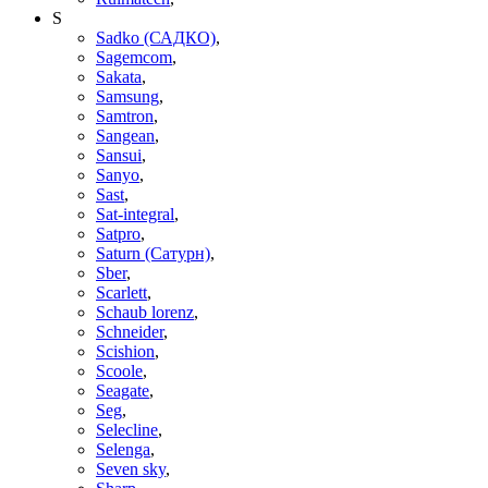
S
Sadko (САДКО)
,
Sagemcom
,
Sakata
,
Samsung
,
Samtron
,
Sangean
,
Sansui
,
Sanyo
,
Sast
,
Sat-integral
,
Satpro
,
Saturn (Сатурн)
,
Sber
,
Scarlett
,
Schaub lorenz
,
Schneider
,
Scishion
,
Scoole
,
Seagate
,
Seg
,
Selecline
,
Selenga
,
Seven sky
,