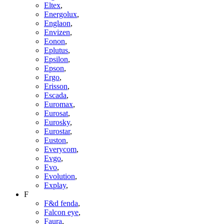
Eltex
,
Energolux
,
Englaon
,
Envizen
,
Eonon
,
Eplutus
,
Epsilon
,
Epson
,
Ergo
,
Erisson
,
Escada
,
Euromax
,
Eurosat
,
Eurosky
,
Eurostar
,
Euston
,
Everycom
,
Evgo
,
Evo
,
Evolution
,
Explay
,
F
F&d fenda
,
Falcon eye
,
Faura
,