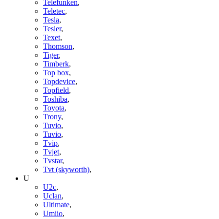
Telefunken
,
Teletec
,
Tesla
,
Tesler
,
Texet
,
Thomson
,
Tiger
,
Timberk
,
Top box
,
Topdevice
,
Topfield
,
Toshiba
,
Toyota
,
Trony
,
Tuvio
,
Tuvio
,
Tvip
,
Tvjet
,
Tvstar
,
Tvt (skyworth)
,
U
U2c
,
Uclan
,
Ultimate
,
Umiio
,