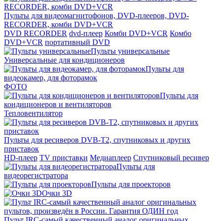
Пульты для видеомагнитофонов, DVD-плееров, DVD-
RECORDER, комби DVD+VCR
DVD RECORDER
dvd-плеер
Комби DVD+VCR
Комбо
DVD+VCR
портативный DVD
Пульты универсальные
Универсальные для кондиционеров
Пульты для
видеокамер, для фоторамок
ФОТО
Пульты для
кондиционеров и вентиляторов
Тепловентилятор
Пульты для ресиверов DVB-T2, спутниковых и других
приставок
HD-плеер
TV приставки
Медиаплеер
Спутниковый ресивер
Пульты для
видеорегистратора
Пульты для проекторов
Очки 3D
Пульт IRC-самый качественный аналог оригинальных