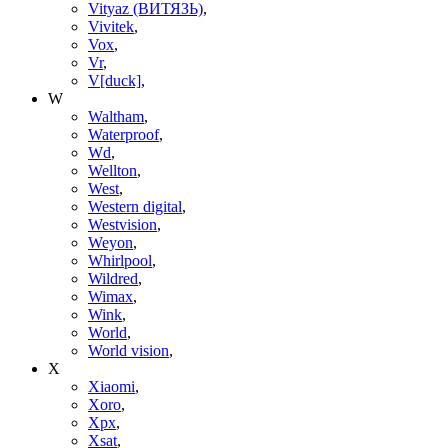
Vityaz (ВИТЯЗЬ)
,
Vivitek
,
Vox
,
Vr
,
V[duck]
,
W
Waltham
,
Waterproof
,
Wd
,
Wellton
,
West
,
Western digital
,
Westvision
,
Weyon
,
Whirlpool
,
Wildred
,
Wimax
,
Wink
,
World
,
World vision
,
X
Xiaomi
,
Xoro
,
Xpx
,
Xsat
,