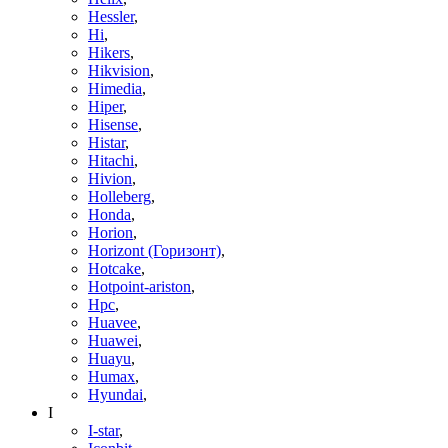
Hessler
,
Hi
,
Hikers
,
Hikvision
,
Himedia
,
Hiper
,
Hisense
,
Histar
,
Hitachi
,
Hivion
,
Holleberg
,
Honda
,
Horion
,
Horizont (Горизонт)
,
Hotcake
,
Hotpoint-ariston
,
Hpc
,
Huavee
,
Huawei
,
Huayu
,
Humax
,
Hyundai
,
I
I-star
,