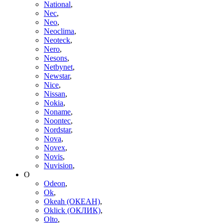
National
,
Nec
,
Neo
,
Neoclima
,
Neoteck
,
Nero
,
Nesons
,
Netbynet
,
Newstar
,
Nice
,
Nissan
,
Nokia
,
Noname
,
Noontec
,
Nordstar
,
Nova
,
Novex
,
Novis
,
Nuvision
,
O
Odeon
,
Ok
,
Okeah (ОКЕАН)
,
Oklick (ОКЛИК)
,
Olto
,