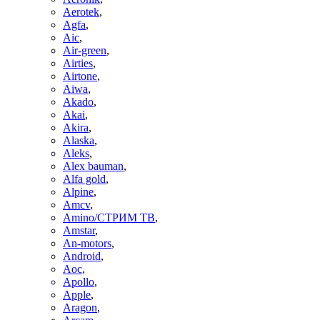
Aerotek
,
Agfa
,
Aic
,
Air-green
,
Airties
,
Airtone
,
Aiwa
,
Akado
,
Akai
,
Akira
,
Alaska
,
Aleks
,
Alex bauman
,
Alfa gold
,
Alpine
,
Amcv
,
Amino/СТРИМ ТВ
,
Amstar
,
An-motors
,
Android
,
Aoc
,
Apollo
,
Apple
,
Aragon
,