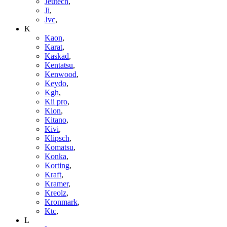
Jeutech
,
Ji
,
Jvc
,
K
Kaon
,
Karat
,
Kaskad
,
Kentatsu
,
Kenwood
,
Keydo
,
Kgh
,
Kii pro
,
Kion
,
Kitano
,
Kivi
,
Klipsch
,
Komatsu
,
Konka
,
Korting
,
Kraft
,
Kramer
,
Kreolz
,
Kronmark
,
Ktc
,
L