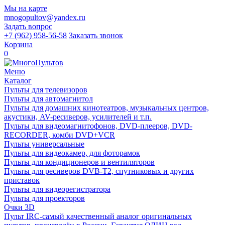
Мы на карте
mnogopultov@yandex.ru
Задать вопрос
+7 (962) 958-56-58
Заказать звонок
Корзина
0
Меню
Каталог
Пульты для телевизоров
Пульты для автомагнитол
Пульты для домашних кинотеатров, музыкальных центров,
акустики, AV-ресиверов, усилителей и т.п.
Пульты для видеомагнитофонов, DVD-плееров, DVD-
RECORDER, комби DVD+VCR
Пульты универсальные
Пульты для видеокамер, для фоторамок
Пульты для кондиционеров и вентиляторов
Пульты для ресиверов DVB-T2, спутниковых и других
приставок
Пульты для видеорегистратора
Пульты для проекторов
Очки 3D
Пульт IRC-самый качественный аналог оригинальных