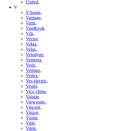
United
,
V
V-home
,
Vantage
,
Varta
,
Vast&volt
,
Vds
,
Vector
,
Vekta
,
Velas
,
Velodyne
,
Venterra
,
Veris
,
Vermax
,
Vertex
,
Ves electric
,
Vestel
,
Vico clima
,
Vidstar
,
Viewsonic
,
Vincent
,
Vinzor
,
Viomi
,
Vipe
,
Vitek
,