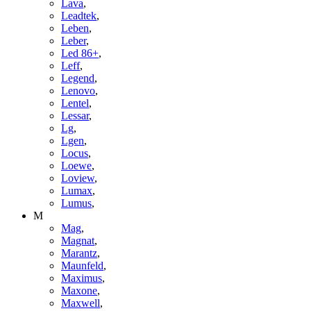
Lava
,
Leadtek
,
Leben
,
Leber
,
Led 86+
,
Leff
,
Legend
,
Lenovo
,
Lentel
,
Lessar
,
Lg
,
Lgen
,
Locus
,
Loewe
,
Loview
,
Lumax
,
Lumus
,
M
Mag
,
Magnat
,
Marantz
,
Maunfeld
,
Maximus
,
Maxone
,
Maxwell
,