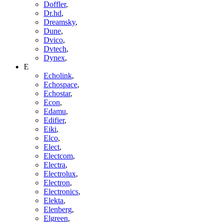
Doffler
,
Dr.hd
,
Dreamsky
,
Dune
,
Dvico
,
Dvtech
,
Dynex
,
E
Echolink
,
Echospace
,
Echostar
,
Econ
,
Edamu
,
Edifier
,
Eiki
,
Elco
,
Elect
,
Electcom
,
Electra
,
Electrolux
,
Electron
,
Electronics
,
Elekta
,
Elenberg
,
Elgreen
,