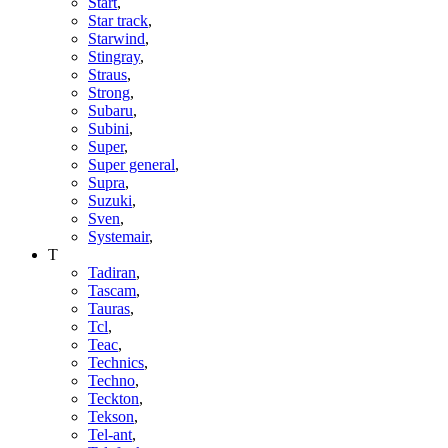
Start
,
Star track
,
Starwind
,
Stingray
,
Straus
,
Strong
,
Subaru
,
Subini
,
Super
,
Super general
,
Supra
,
Suzuki
,
Sven
,
Systemair
,
T
Tadiran
,
Tascam
,
Tauras
,
Tcl
,
Teac
,
Technics
,
Techno
,
Teckton
,
Tekson
,
Tel-ant
,