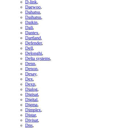
D-link
,
Daewoo
,
Dahatsu
,
Daihatsu
,
Daikin
,
Dali
,
Dantex
,
Dartland
,
Defender
,
Dell
,
Delonghi
,
Delta systems
,
Denn
,
Denon
,
Desay
,
Dex
,
Dexp
,
Dialog
,
Digisat
,
Digital
,
Digma
,
Dimplex
,
Distar
,
Divisat
,
Dns
,