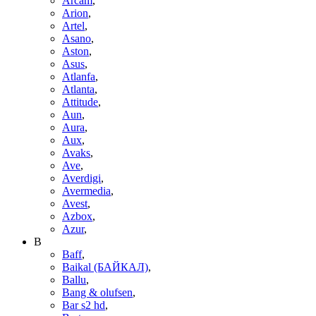
Arcam
,
Arion
,
Artel
,
Asano
,
Aston
,
Asus
,
Atlanfa
,
Atlanta
,
Attitude
,
Aun
,
Aura
,
Aux
,
Avaks
,
Ave
,
Averdigi
,
Avermedia
,
Avest
,
Azbox
,
Azur
,
B
Baff
,
Baikal (БАЙКАЛ)
,
Ballu
,
Bang & olufsen
,
Bar s2 hd
,