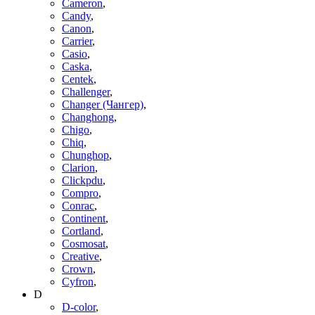
Cameron
,
Candy
,
Canon
,
Carrier
,
Casio
,
Caska
,
Centek
,
Challenger
,
Changer (Чангер)
,
Changhong
,
Chigo
,
Chiq
,
Chunghop
,
Clarion
,
Clickpdu
,
Compro
,
Conrac
,
Continent
,
Cortland
,
Cosmosat
,
Creative
,
Crown
,
Cyfron
,
D
D-color
,