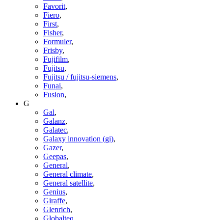
Favorit
,
Fiero
,
First
,
Fisher
,
Formuler
,
Frisby
,
Fujifilm
,
Fujitsu
,
Fujitsu / fujitsu-siemens
,
Funai
,
Fusion
,
G
Gal
,
Galanz
,
Galatec
,
Galaxy innovation (gi)
,
Gazer
,
Geepas
,
General
,
General climate
,
General satellite
,
Genius
,
Giraffe
,
Glenrich
,
Globalteq
,