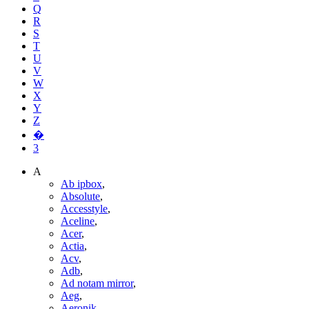
Q
R
S
T
U
V
W
X
Y
Z
�
3
A
Ab ipbox
,
Absolute
,
Accesstyle
,
Aceline
,
Acer
,
Actia
,
Acv
,
Adb
,
Ad notam mirror
,
Aeg
,
Aeronik
,