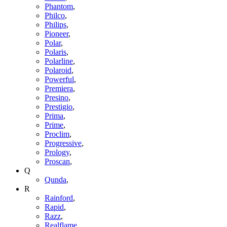
Phantom
,
Philco
,
Philips
,
Pioneer
,
Polar
,
Polaris
,
Polarline
,
Polaroid
,
Powerful
,
Premiera
,
Presino
,
Prestigio
,
Prima
,
Prime
,
Proclim
,
Progressive
,
Prology
,
Proscan
,
Q
Qunda
,
R
Rainford
,
Rapid
,
Razz
,
Realflame
,