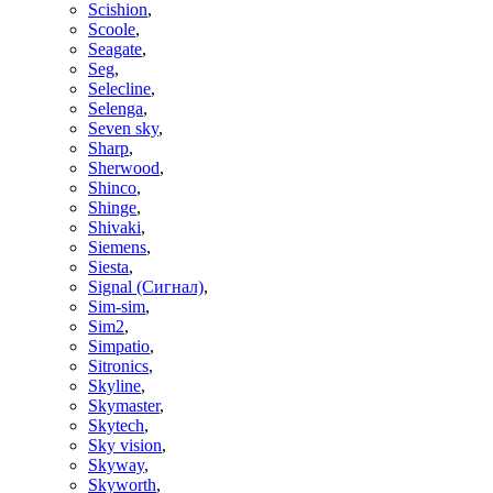
Scishion
,
Scoole
,
Seagate
,
Seg
,
Selecline
,
Selenga
,
Seven sky
,
Sharp
,
Sherwood
,
Shinco
,
Shinge
,
Shivaki
,
Siemens
,
Siesta
,
Signal (Сигнал)
,
Sim-sim
,
Sim2
,
Simpatio
,
Sitronics
,
Skyline
,
Skymaster
,
Skytech
,
Sky vision
,
Skyway
,
Skyworth
,