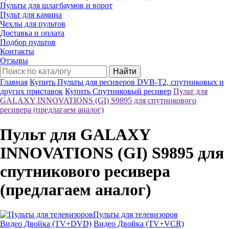
Пульты для шлагбаумов и ворот
Пульт для камина
Чехлы для пультов
Доставка и оплата
Подбор пультов
Контакты
Отзывы
Найти
Главная
Купить Пульты для ресиверов DVB-T2, спутниковых и
других приставок
Купить Спутниковый ресивер
Пульт для
GALAXY INNOVATIONS (GI) S9895 для спутникового
ресивера (предлагаем аналог)
Пульт для GALAXY
INNOVATIONS (GI) S9895 для
спутникового ресивера
(предлагаем аналог)
Пульты для телевизоров
Видео Двойка (TV+DVD)
Видео Двойка (TV+VCR)