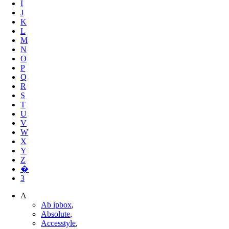
I
J
K
L
M
N
O
P
Q
R
S
T
U
V
W
X
Y
Z
�
3
A
Ab ipbox
,
Absolute
,
Accesstyle
,