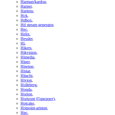
Harman/kardon
,
Harper
,
Hartens
,
Hck
,
Hdbox
,
Hd stream generator
,
Hec
,
Helix
,
Hessler
,
Hi
,
Hikers
,
Hikvision
,
Himedia
,
Hiper
,
Hisense
,
Histar
,
Hitachi
,
Hivion
,
Holleberg
,
Honda
,
Horion
,
Horizont (Горизонт)
,
Hotcake
,
Hotpoint-ariston
,
Hpc
,