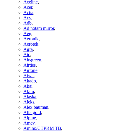
Aceline
,
Acer
,
Actia
,
Acv
,
Adb
,
Ad notam mirror
,
Aeg
,
Aeronik
,
Aerotek
,
Agfa
,
Aic
,
Air-green
,
Airties
,
Airtone
,
Aiwa
,
Akado
,
Akai
,
Akira
,
Alaska
,
Aleks
,
Alex bauman
,
Alfa gold
,
Alpine
,
Amcv
,
Amino/СТРИМ ТВ
,