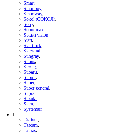
Smart
,
Smartbuy
,
Smartway
,
Sokol (СОКОЛ)
,
Sony
,
Soundmax
,
Splash vision
,
Start
,
Star track
,
Starwind
,
Stingray
,
Straus
,
Strong
,
Subaru
,
Subini
,
Super
,
Super general
,
Supra
,
Suzuki
,
Sven
,
Systemair
,
T
Tadiran
,
Tascam
,
Tauras
,