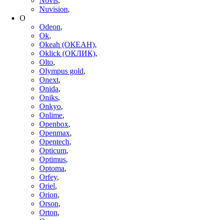
Novis
,
Nuvision
,
O
Odeon
,
Ok
,
Okeah (ОКЕАН)
,
Oklick (ОКЛИК)
,
Olto
,
Olympus gold
,
Onext
,
Onida
,
Oniks
,
Onkyo
,
Onlime
,
Openbox
,
Openmax
,
Opentech
,
Opticum
,
Optimus
,
Optoma
,
Orfey
,
Oriel
,
Orion
,
Orson
,
Orton
,