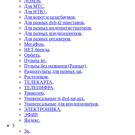
ДОМ.ru
,
Для МТС
,
Для НТВ+
,
Для ворот и шлагбаумов
,
Для разных dvb-t2 приставок
,
Для разных видеорегистраторов
,
Для разных кондиционеров
,
Для разных ресиверов
,
МегаФон
,
НЕТ бренда
,
Орбита
,
Пульты irc
,
Пульты без названия (Разные)
,
Радиопульты для разных sat
,
Ростелеком
,
ТЕЛЕКАРТА
,
ТЕЛЕЦИФРА
,
Триколор
,
Универсальные tv,dvd,sat,aux
,
Универсальные для кондиционеров
,
ЭЛЕКТРОНИКА
,
ЭФИР
,
Яндекс
,
3
3q
,