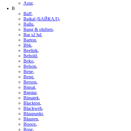
Azur
,
B
Baff
,
Baikal (БАЙКАЛ)
,
Ballu
,
Bang & olufsen
,
Bar s2 hd
,
Barton
,
Bbk
,
Beelink
,
Behold
,
Beko
,
Belson
,
Bene
,
Benq
,
Berson
,
Bigsat
,
Bigstar
,
Bimatek
,
Blackton
,
Blackweb
,
Blaupunkt
,
Blauren
,
Booox
,
Bose
,