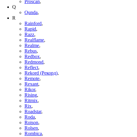
Proscan
,
Q
Qunda
,
R
Rainford
,
Rapid
,
Razz
,
Realflame
,
Realme
,
Rebus
,
Redbox
,
Redmond
,
Reflect
,
Rekord (Рекорд)
,
Remote
,
Rexant
,
Rikor
,
Rising
,
Ritmix
,
Rix
,
Roadstar
,
Roda
,
Roison
,
Rolsen
,
Rombica
,