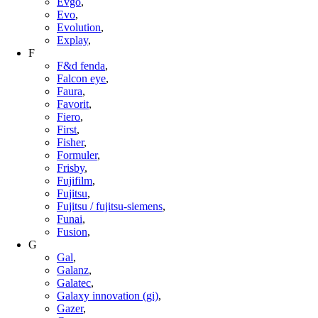
Evgo
,
Evo
,
Evolution
,
Explay
,
F
F&d fenda
,
Falcon eye
,
Faura
,
Favorit
,
Fiero
,
First
,
Fisher
,
Formuler
,
Frisby
,
Fujifilm
,
Fujitsu
,
Fujitsu / fujitsu-siemens
,
Funai
,
Fusion
,
G
Gal
,
Galanz
,
Galatec
,
Galaxy innovation (gi)
,
Gazer
,