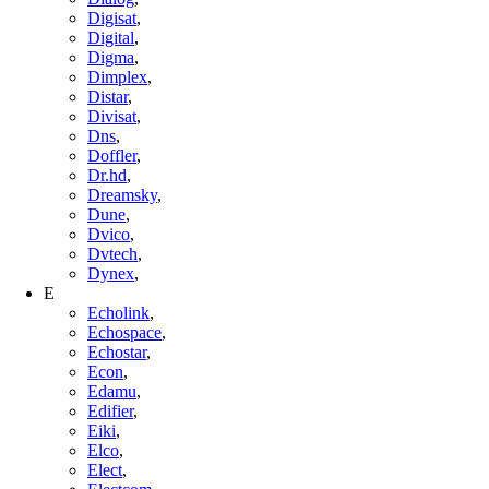
Digisat
,
Digital
,
Digma
,
Dimplex
,
Distar
,
Divisat
,
Dns
,
Doffler
,
Dr.hd
,
Dreamsky
,
Dune
,
Dvico
,
Dvtech
,
Dynex
,
E
Echolink
,
Echospace
,
Echostar
,
Econ
,
Edamu
,
Edifier
,
Eiki
,
Elco
,
Elect
,