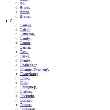
Bq
,
Brand
,
Braun
,
Bravis
,
C
Cadena
,
Calcell
,
Cameron
,
Candy
,
Canon
,
Carrier
,
Casio
,
Caska
,
Centek
,
Challenger
,
Changer (Чангер)
,
Changhong
,
Chigo
,
Chiq
,
Chunghop
,
Clarion
,
Clickpdu
,
Compro
,
Conrac
,
Continent
,