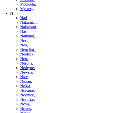
Motorola
,
Mystery
,
N
Nad
,
Nakamichi
,
Nakatomi
,
Nash
,
National
,
Nec
,
Neo
,
Neoclima
,
Neoteck
,
Nero
,
Nesons
,
Netbynet
,
Newstar
,
Nice
,
Nissan
,
Nokia
,
Noname
,
Noontec
,
Nordstar
,
Nova
,
Novex
,