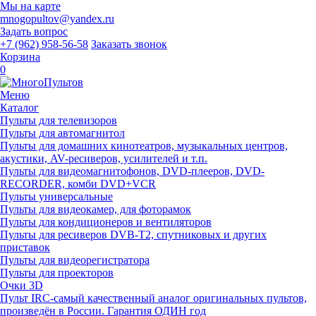
Мы на карте
mnogopultov@yandex.ru
Задать вопрос
+7 (962) 958-56-58
Заказать звонок
Корзина
0
Меню
Каталог
Пульты для телевизоров
Пульты для автомагнитол
Пульты для домашних кинотеатров, музыкальных центров,
акустики, AV-ресиверов, усилителей и т.п.
Пульты для видеомагнитофонов, DVD-плееров, DVD-
RECORDER, комби DVD+VCR
Пульты универсальные
Пульты для видеокамер, для фоторамок
Пульты для кондиционеров и вентиляторов
Пульты для ресиверов DVB-T2, спутниковых и других
приставок
Пульты для видеорегистратора
Пульты для проекторов
Очки 3D
Пульт IRC-самый качественный аналог оригинальных пультов,
произведён в России. Гарантия ОДИН год