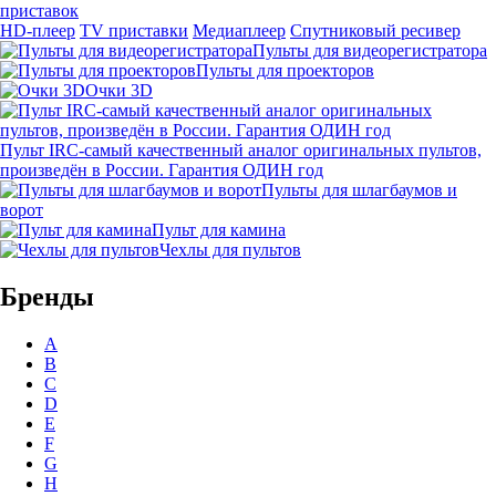
приставок
HD-плеер
TV приставки
Медиаплеер
Спутниковый ресивер
Пульты для видеорегистратора
Пульты для проекторов
Очки 3D
Пульт IRC-самый качественный аналог оригинальных пультов,
произведён в России. Гарантия ОДИН год
Пульты для шлагбаумов и
ворот
Пульт для камина
Чехлы для пультов
Бренды
A
B
C
D
E
F
G
H