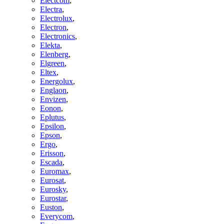
Electcom
,
Electra
,
Electrolux
,
Electron
,
Electronics
,
Elekta
,
Elenberg
,
Elgreen
,
Eltex
,
Energolux
,
Englaon
,
Envizen
,
Eonon
,
Eplutus
,
Epsilon
,
Epson
,
Ergo
,
Erisson
,
Escada
,
Euromax
,
Eurosat
,
Eurosky
,
Eurostar
,
Euston
,
Everycom
,