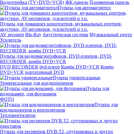
Видеотройка (TV+DVD+VCR)
ЖК-панель
Плазменная панель
Пульты для автомагнитол
Пульты для домашних кинотеатров, музыкальных центров,
акустики, AV-ресиверов, усилителей и т.п.
AV ресивер
Blu-Ray
Акустическая система
Музыкальный центр
Усилитель
Пульты для видеомагнитофонов, DVD-плееров, DVD-
RECORDER, комби DVD+VCR
DVD RECORDER
dvd-плеер
Комби DVD+VCR
Комбо
DVD+VCR
портативный DVD
Пульты универсальные
Универсальные для кондиционеров
Пульты для
видеокамер, для фоторамок
ФОТО
Пульты для
кондиционеров и вентиляторов
Тепловентилятор
Пульты для ресиверов DVB-T2, спутниковых и других