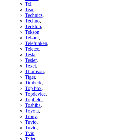
Tcl
,
Teac
,
Technics
,
Techno
,
Teckton
,
Tekson
,
Tel-ant
,
Telefunken
,
Teletec
,
Tesla
,
Tesler
,
Texet
,
Thomson
,
Tiger
,
Timberk
,
Top box
,
Topdevice
,
Topfield
,
Toshiba
,
Toyota
,
Trony
,
Tuvio
,
Tuvio
,
Tvip
,
Tvjet
,