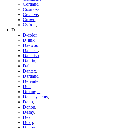
Cortland
,
Cosmosat
,
Creative
,
Crown
,
Cyfron
,
D
D-color
,
D-link
,
Daewoo
,
Dahatsu
,
Daihatsu
,
Daikin
,
Dali
,
Dantex
,
Dartland
,
Defender
,
Dell
,
Delonghi
,
Delta systems
,
Denn
,
Denon
,
Desay
,
Dex
,
Dexp
,
Dialog
,