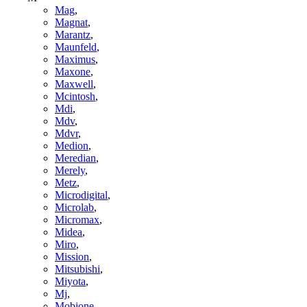
Mag
,
Magnat
,
Marantz
,
Maunfeld
,
Maximus
,
Maxone
,
Maxwell
,
Mcintosh
,
Mdi
,
Mdv
,
Mdvr
,
Medion
,
Meredian
,
Merely
,
Metz
,
Microdigital
,
Microlab
,
Micromax
,
Midea
,
Miro
,
Mission
,
Mitsubishi
,
Miyota
,
Mj
,
Mobione
,