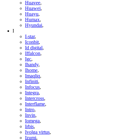
Huavee
,
Huawei
,
Huayu
,
Humax
,
Hyundai
,
I
I-star
,
Iconbit
,
Id digital
,
Iffalcon
,
Igc
,
Ihandy
,
Ihome
,
Imaqliq
,
Infiniti
,
Infocus
,
Integra
,
Intercross
,
Interflame
,
Intro
,
Invin
,
Iomega
,
Irbis
,
Ivolga virtus
,
Izumi
,