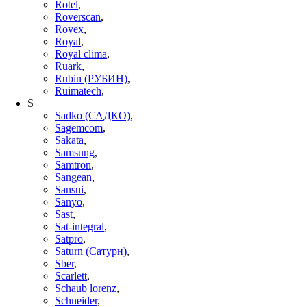
Rotel
,
Roverscan
,
Rovex
,
Royal
,
Royal clima
,
Ruark
,
Rubin (РУБИН)
,
Ruimatech
,
S
Sadko (САДКО)
,
Sagemcom
,
Sakata
,
Samsung
,
Samtron
,
Sangean
,
Sansui
,
Sanyo
,
Sast
,
Sat-integral
,
Satpro
,
Saturn (Сатурн)
,
Sber
,
Scarlett
,
Schaub lorenz
,
Schneider
,