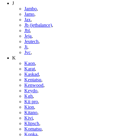
J
Jambo
,
Jamo
,
Jax
,
Jb (jetbalance)
,
Jbl
,
Jeja
,
Jeutech
,
Ji
,
Jvc
,
K
Kaon
,
Karat
,
Kaskad
,
Kentatsu
,
Kenwood
,
Keydo
,
Kgh
,
Kii pro
,
Kion
,
Kitano
,
Kivi
,
Klipsch
,
Komatsu
,
Konka
,