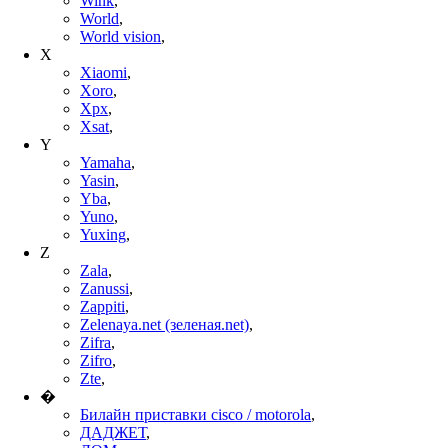
Wink
,
World
,
World vision
,
X
Xiaomi
,
Xoro
,
Xpx
,
Xsat
,
Y
Yamaha
,
Yasin
,
Yba
,
Yuno
,
Yuxing
,
Z
Zala
,
Zanussi
,
Zappiti
,
Zelenaya.net (зеленая.net)
,
Zifra
,
Zifro
,
Zte
,
�
Билайн приставки cisco / motorola
,
ДАДЖЕТ
,