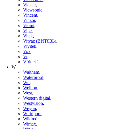
Vidstar
,
Viewsonic
,
Vincent
,
Vinzor
,
Viomi
,
Vipe
,
Vitek
,
Vityaz (ВИТЯЗЬ)
,
Vivitek
,
Vox
,
Vr
,
V[duck]
,
W
Waltham
,
Waterproof
,
Wd
,
Wellton
,
West
,
Western digital
,
Westvision
,
Weyon
,
Whirlpool
,
Wildred
,
Wimax
,