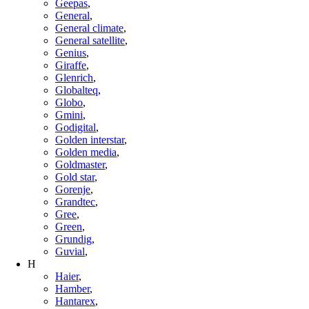
Geepas
,
General
,
General climate
,
General satellite
,
Genius
,
Giraffe
,
Glenrich
,
Globalteq
,
Globo
,
Gmini
,
Godigital
,
Golden interstar
,
Golden media
,
Goldmaster
,
Gold star
,
Gorenje
,
Grandtec
,
Gree
,
Green
,
Grundig
,
Guvial
,
H
Haier
,
Hamber
,
Hantarex
,