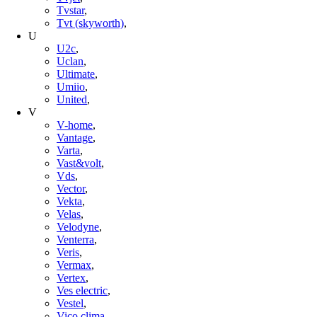
Tvstar
,
Tvt (skyworth)
,
U
U2c
,
Uclan
,
Ultimate
,
Umiio
,
United
,
V
V-home
,
Vantage
,
Varta
,
Vast&volt
,
Vds
,
Vector
,
Vekta
,
Velas
,
Velodyne
,
Venterra
,
Veris
,
Vermax
,
Vertex
,
Ves electric
,
Vestel
,
Vico clima
,