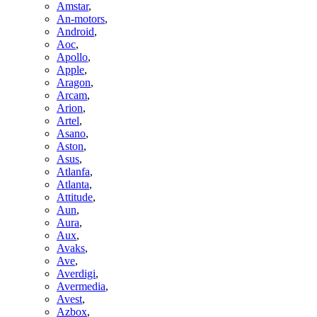
Amstar
,
An-motors
,
Android
,
Aoc
,
Apollo
,
Apple
,
Aragon
,
Arcam
,
Arion
,
Artel
,
Asano
,
Aston
,
Asus
,
Atlanfa
,
Atlanta
,
Attitude
,
Aun
,
Aura
,
Aux
,
Avaks
,
Ave
,
Averdigi
,
Avermedia
,
Avest
,
Azbox
,