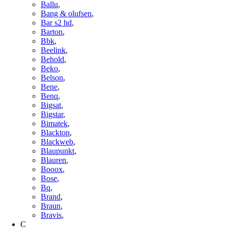
Ballu
,
Bang & olufsen
,
Bar s2 hd
,
Barton
,
Bbk
,
Beelink
,
Behold
,
Beko
,
Belson
,
Bene
,
Benq
,
Bigsat
,
Bigstar
,
Bimatek
,
Blackton
,
Blackweb
,
Blaupunkt
,
Blauren
,
Booox
,
Bose
,
Bq
,
Brand
,
Braun
,
Bravis
,
C