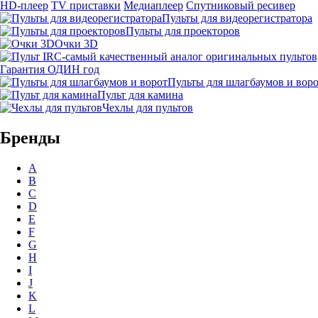
HD-плеер
TV приставки
Медиаплеер
Спутниковый ресивер
Пульты для видеорегистратора
Пульты для проекторов
Очки 3D
Гарантия ОДИН год
Пульты для шлагбаумов и вор
Пульт для камина
Чехлы для пультов
Бренды
A
B
C
D
E
F
G
H
I
J
K
L