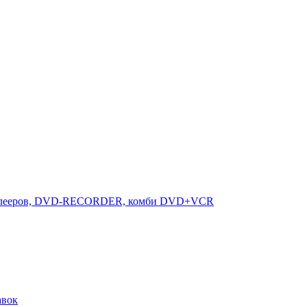
-плееров, DVD-RECORDER, комби DVD+VCR
авок