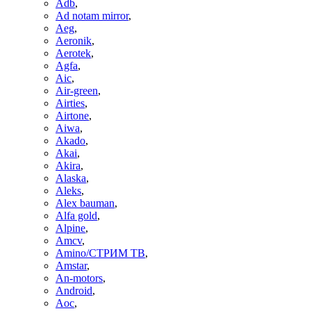
Adb
,
Ad notam mirror
,
Aeg
,
Aeronik
,
Aerotek
,
Agfa
,
Aic
,
Air-green
,
Airties
,
Airtone
,
Aiwa
,
Akado
,
Akai
,
Akira
,
Alaska
,
Aleks
,
Alex bauman
,
Alfa gold
,
Alpine
,
Amcv
,
Amino/СТРИМ ТВ
,
Amstar
,
An-motors
,
Android
,
Aoc
,