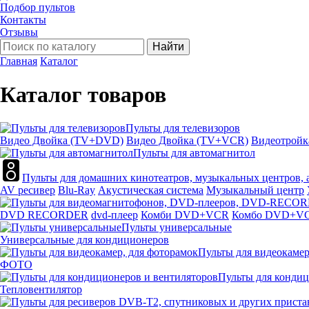
Подбор пультов
Контакты
Отзывы
Найти
Главная
Каталог
Каталог товаров
Пульты для телевизоров
Видео Двойка (TV+DVD)
Видео Двойка (TV+VCR)
Видеотрой
Пульты для автомагнитол
Пульты для домашних кинотеатров, музыкальных центров, а
AV ресивер
Blu-Ray
Акустическая система
Музыкальный центр
DVD RECORDER
dvd-плеер
Комби DVD+VCR
Комбо DVD+V
Пульты универсальные
Универсальные для кондиционеров
Пульты для видеокамер
ФОТО
Пульты для кондиц
Тепловентилятор