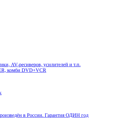
ки, AV-ресиверов, усилителей и т.п.
DER, комби DVD+VCR
к
произведён в России. Гарантия ОДИН год