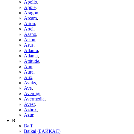
Apollo
,
Apple
,
Aragon
,
Arcam
,
Arion
,
Artel
,
Asano
,
Aston
,
Asus
,
Atlanfa
,
Atlanta
,
Attitude
,
Aun
,
Aura
,
Aux
,
Avaks
,
Ave
,
Averdigi
,
Avermedia
,
Avest
,
Azbox
,
Azur
,
B
Baff
,
Baikal (БАЙКАЛ)
,