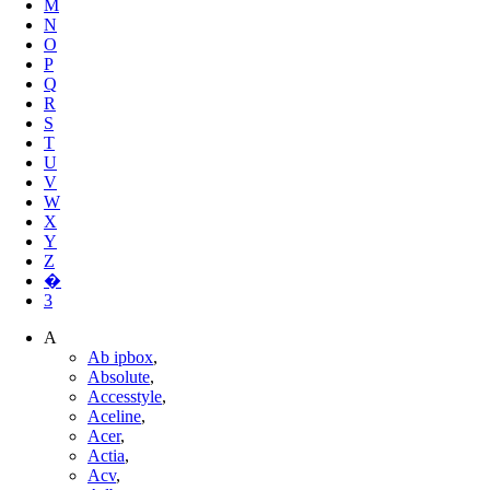
M
N
O
P
Q
R
S
T
U
V
W
X
Y
Z
�
3
A
Ab ipbox
,
Absolute
,
Accesstyle
,
Aceline
,
Acer
,
Actia
,
Acv
,