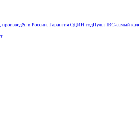
Пульт IRC-самый кач
от