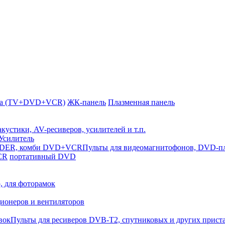
ка (TV+DVD+VCR)
ЖК-панель
Плазменная панель
кустики, AV-ресиверов, усилителей и т.п.
Усилитель
Пульты для видеомагнитофонов, DVD
CR
портативный DVD
, для фоторамок
ионеров и вентиляторов
Пульты для ресиверов DVB-T2, спутниковых и других прист