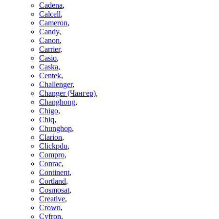
Cadena
,
Calcell
,
Cameron
,
Candy
,
Canon
,
Carrier
,
Casio
,
Caska
,
Centek
,
Challenger
,
Changer (Чангер)
,
Changhong
,
Chigo
,
Chiq
,
Chunghop
,
Clarion
,
Clickpdu
,
Compro
,
Conrac
,
Continent
,
Cortland
,
Cosmosat
,
Creative
,
Crown
,
Cyfron
,