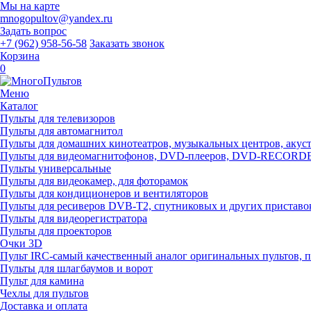
Мы на карте
mnogopultov@yandex.ru
Задать вопрос
+7 (962) 958-56-58
Заказать звонок
Корзина
0
Меню
Каталог
Пульты для телевизоров
Пульты для автомагнитол
Пульты для домашних кинотеатров, музыкальных центров, акусти
Пульты для видеомагнитофонов, DVD-плееров, DVD-RECOR
Пульты универсальные
Пульты для видеокамер, для фоторамок
Пульты для кондиционеров и вентиляторов
Пульты для ресиверов DVB-T2, спутниковых и других приставо
Пульты для видеорегистратора
Пульты для проекторов
Очки 3D
Пульт IRC-самый качественный аналог оригинальных пультов, 
Пульты для шлагбаумов и ворот
Пульт для камина
Чехлы для пультов
Доставка и оплата