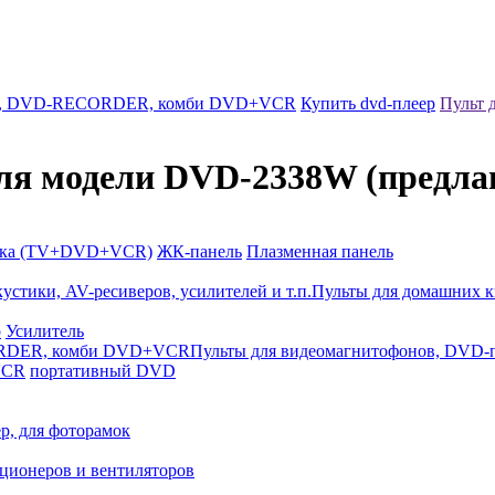
ров, DVD-RECORDER, комби DVD+VCR
Купить dvd-плеер
Пульт 
ля модели DVD-2338W (предлаг
йка (TV+DVD+VCR)
ЖК-панель
Плазменная панель
Пульты для домашних к
р
Усилитель
Пульты для видеомагнитофонов, DV
VCR
портативный DVD
р, для фоторамок
ционеров и вентиляторов