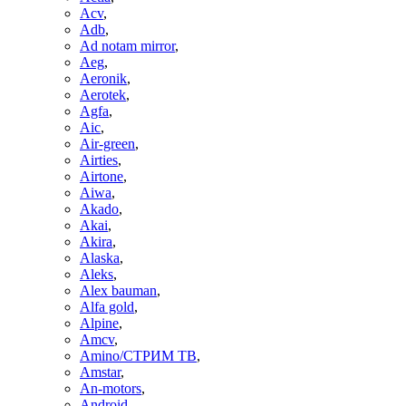
Acv
,
Adb
,
Ad notam mirror
,
Aeg
,
Aeronik
,
Aerotek
,
Agfa
,
Aic
,
Air-green
,
Airties
,
Airtone
,
Aiwa
,
Akado
,
Akai
,
Akira
,
Alaska
,
Aleks
,
Alex bauman
,
Alfa gold
,
Alpine
,
Amcv
,
Amino/СТРИМ ТВ
,
Amstar
,
An-motors
,
Android
,