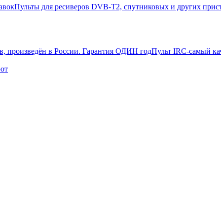
Пульты для ресиверов DVB-T2, спутниковых и других прис
Пульт IRC-самый ка
рот