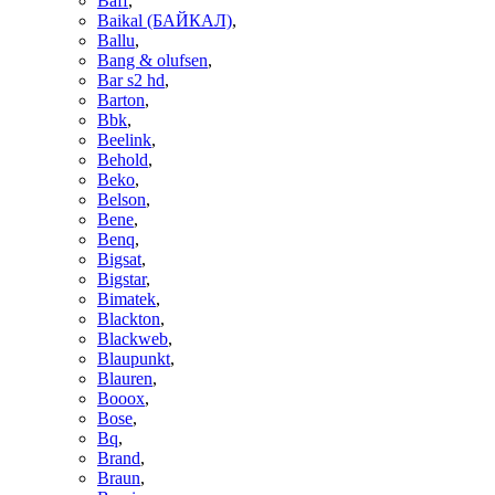
Baff
,
Baikal (БАЙКАЛ)
,
Ballu
,
Bang & olufsen
,
Bar s2 hd
,
Barton
,
Bbk
,
Beelink
,
Behold
,
Beko
,
Belson
,
Bene
,
Benq
,
Bigsat
,
Bigstar
,
Bimatek
,
Blackton
,
Blackweb
,
Blaupunkt
,
Blauren
,
Booox
,
Bose
,
Bq
,
Brand
,
Braun
,