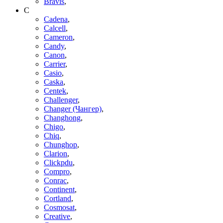
Bravis
,
C
Cadena
,
Calcell
,
Cameron
,
Candy
,
Canon
,
Carrier
,
Casio
,
Caska
,
Centek
,
Challenger
,
Changer (Чангер)
,
Changhong
,
Chigo
,
Chiq
,
Chunghop
,
Clarion
,
Clickpdu
,
Compro
,
Conrac
,
Continent
,
Cortland
,
Cosmosat
,
Creative
,