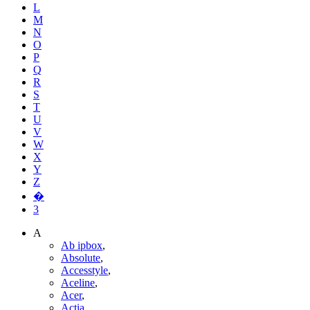
L
M
N
O
P
Q
R
S
T
U
V
W
X
Y
Z
�
3
A
Ab ipbox
,
Absolute
,
Accesstyle
,
Aceline
,
Acer
,
Actia
,