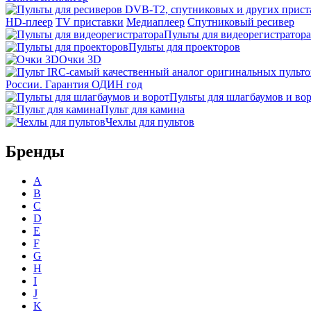
HD-плеер
TV приставки
Медиаплеер
Спутниковый ресивер
Пульты для видеорегистратора
Пульты для проекторов
Очки 3D
России. Гарантия ОДИН год
Пульты для шлагбаумов и во
Пульт для камина
Чехлы для пультов
Бренды
A
B
C
D
E
F
G
H
I
J
K