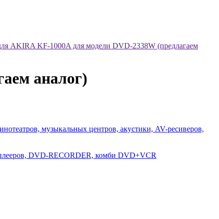
для AKIRA KF-1000A для модели DVD-2338W (предлагаем
аем аналог)
инотеатров, музыкальных центров, акустики, AV-ресиверов,
D-плееров, DVD-RECORDER, комби DVD+VCR