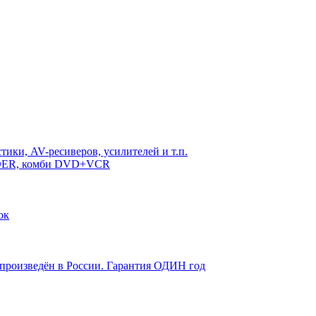
ики, AV-ресиверов, усилителей и т.п.
RDER, комби DVD+VCR
ок
 произведён в России. Гарантия ОДИН год