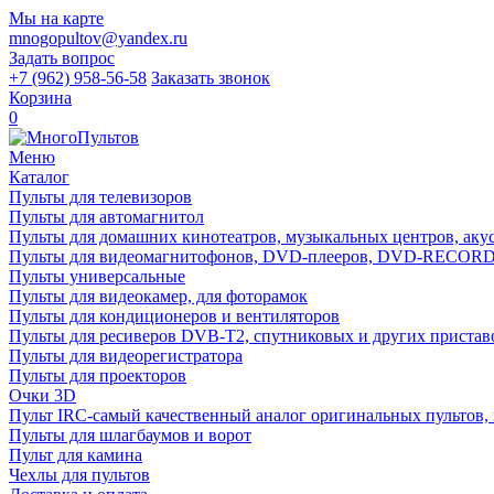
Мы на карте
mnogopultov@yandex.ru
Задать вопрос
+7 (962) 958-56-58
Заказать звонок
Корзина
0
Меню
Каталог
Пульты для телевизоров
Пульты для автомагнитол
Пульты для домашних кинотеатров, музыкальных центров, акуст
Пульты для видеомагнитофонов, DVD-плееров, DVD-RECO
Пульты универсальные
Пульты для видеокамер, для фоторамок
Пульты для кондиционеров и вентиляторов
Пульты для ресиверов DVB-T2, спутниковых и других пристав
Пульты для видеорегистратора
Пульты для проекторов
Очки 3D
Пульт IRC-самый качественный аналог оригинальных пультов,
Пульты для шлагбаумов и ворот
Пульт для камина
Чехлы для пультов