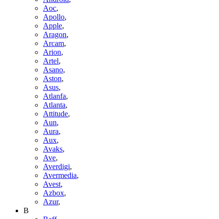
Aoc
,
Apollo
,
Apple
,
Aragon
,
Arcam
,
Arion
,
Artel
,
Asano
,
Aston
,
Asus
,
Atlanfa
,
Atlanta
,
Attitude
,
Aun
,
Aura
,
Aux
,
Avaks
,
Ave
,
Averdigi
,
Avermedia
,
Avest
,
Azbox
,
Azur
,
B