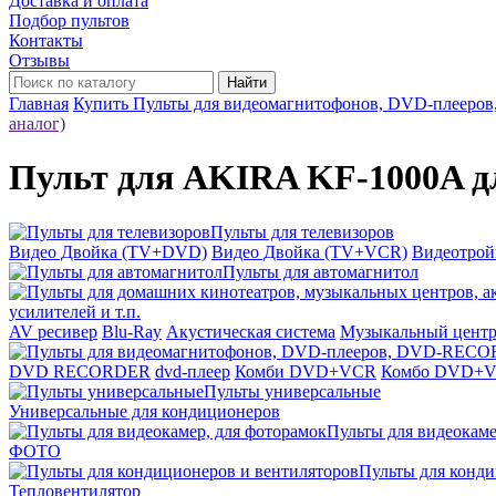
Доставка и оплата
Подбор пультов
Контакты
Отзывы
Найти
Главная
Купить Пульты для видеомагнитофонов, DVD-плее
аналог)
Пульт для AKIRA KF-1000A д
Пульты для телевизоров
Видео Двойка (TV+DVD)
Видео Двойка (TV+VCR)
Видеотро
Пульты для автомагнитол
усилителей и т.п.
AV ресивер
Blu-Ray
Акустическая система
Музыкальный цент
DVD RECORDER
dvd-плеер
Комби DVD+VCR
Комбо DVD+
Пульты универсальные
Универсальные для кондиционеров
Пульты для видеокаме
ФОТО
Пульты для конди
Тепловентилятор