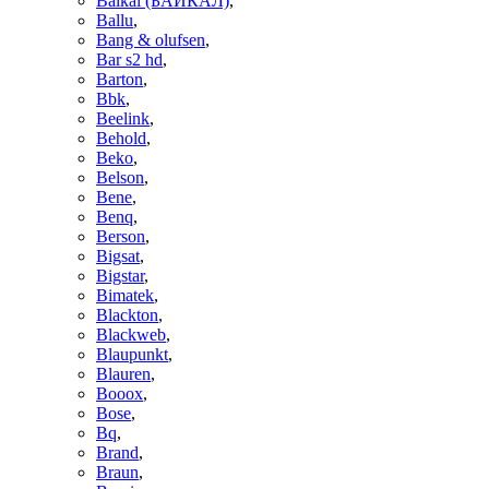
Baikal (БАЙКАЛ)
,
Ballu
,
Bang & olufsen
,
Bar s2 hd
,
Barton
,
Bbk
,
Beelink
,
Behold
,
Beko
,
Belson
,
Bene
,
Benq
,
Berson
,
Bigsat
,
Bigstar
,
Bimatek
,
Blackton
,
Blackweb
,
Blaupunkt
,
Blauren
,
Booox
,
Bose
,
Bq
,
Brand
,
Braun
,