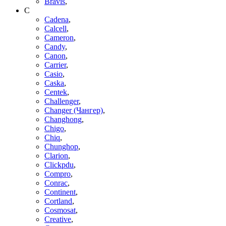
Bravis
,
C
Cadena
,
Calcell
,
Cameron
,
Candy
,
Canon
,
Carrier
,
Casio
,
Caska
,
Centek
,
Challenger
,
Changer (Чангер)
,
Changhong
,
Chigo
,
Chiq
,
Chunghop
,
Clarion
,
Clickpdu
,
Compro
,
Conrac
,
Continent
,
Cortland
,
Cosmosat
,
Creative
,