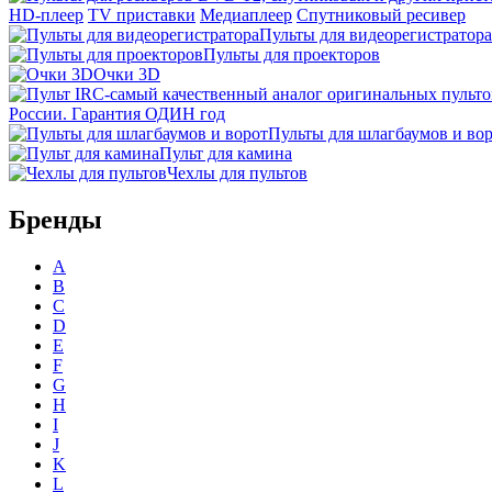
HD-плеер
TV приставки
Медиаплеер
Спутниковый ресивер
Пульты для видеорегистратора
Пульты для проекторов
Очки 3D
России. Гарантия ОДИН год
Пульты для шлагбаумов и во
Пульт для камина
Чехлы для пультов
Бренды
A
B
C
D
E
F
G
H
I
J
K
L