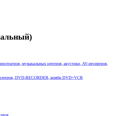
нальный)
инотеатров, музыкальных центров, акустики, AV-ресиверов,
D-плееров, DVD-RECORDER, комби DVD+VCR
тавок