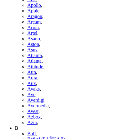
Apollo
,
Apple
,
Aragon
,
Arcam
,
Arion
,
Artel
,
Asano
,
Aston
,
Asus
,
Atlanfa
,
Atlanta
,
Attitude
,
Aun
,
Aura
,
Aux
,
Avaks
,
Ave
,
Averdigi
,
Avermedia
,
Avest
,
Azbox
,
Azur
,
B
Baff
,