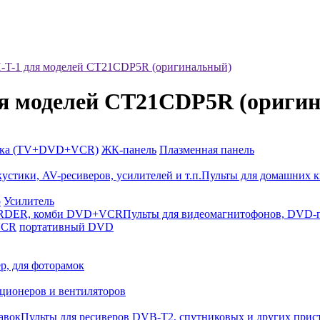
-T-1 для моделей CT21CDP5R (оригинальный)
я моделей CT21CDP5R (ориги
йка (TV+DVD+VCR)
ЖК-панель
Плазменная панель
Пульты для домашних к
р
Усилитель
Пульты для видеомагнитофонов, DV
VCR
портативный DVD
р, для фоторамок
ционеров и вентиляторов
Пульты для ресиверов DVB-T2, спутниковых и других прис