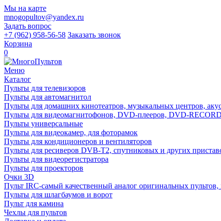
Мы на карте
mnogopultov@yandex.ru
Задать вопрос
+7 (962) 958-56-58
Заказать звонок
Корзина
0
Меню
Каталог
Пульты для телевизоров
Пульты для автомагнитол
Пульты для домашних кинотеатров, музыкальных центров, акуст
Пульты для видеомагнитофонов, DVD-плееров, DVD-RECO
Пульты универсальные
Пульты для видеокамер, для фоторамок
Пульты для кондиционеров и вентиляторов
Пульты для ресиверов DVB-T2, спутниковых и других пристав
Пульты для видеорегистратора
Пульты для проекторов
Очки 3D
Пульт IRC-самый качественный аналог оригинальных пультов,
Пульты для шлагбаумов и ворот
Пульт для камина
Чехлы для пультов