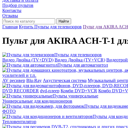
Доставка и оплата
Подбор пультов
Контакты
Отзывы
Найти
Главная
Купить Пульты для телевизоров
Пульт для AKIRA ACH
Пульт для AKIRA ACH-T-1 дл
Пульты для телевизоров
Видео Двойка (TV+DVD)
Видео Двойка (TV+VCR)
Видеотро
Пульты для автомагнитол
усилителей и т.п.
AV ресивер
Blu-Ray
Акустическая система
Музыкальный цент
DVD RECORDER
dvd-плеер
Комби DVD+VCR
Комбо DVD+
Пульты универсальные
Универсальные для кондиционеров
Пульты для видеокаме
ФОТО
Пульты для конди
Тепловентилятор