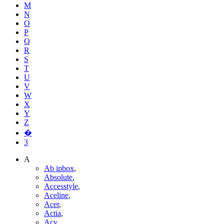
M
N
O
P
Q
R
S
T
U
V
W
X
Y
Z
�
3
A
Ab ipbox
,
Absolute
,
Accesstyle
,
Aceline
,
Acer
,
Actia
,
Acv
,