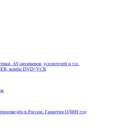
ики, AV-ресиверов, усилителей и т.п.
RDER, комби DVD+VCR
ок
 произведён в России. Гарантия ОДИН год