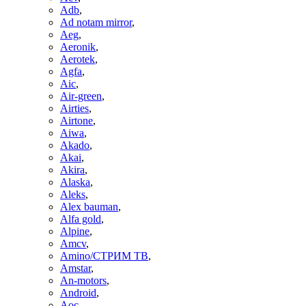
Adb
,
Ad notam mirror
,
Aeg
,
Aeronik
,
Aerotek
,
Agfa
,
Aic
,
Air-green
,
Airties
,
Airtone
,
Aiwa
,
Akado
,
Akai
,
Akira
,
Alaska
,
Aleks
,
Alex bauman
,
Alfa gold
,
Alpine
,
Amcv
,
Amino/СТРИМ ТВ
,
Amstar
,
An-motors
,
Android
,
Aoc
,