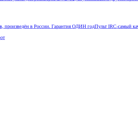
Пульт IRC-самый ка
рот