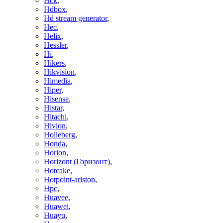
Hck
,
Hdbox
,
Hd stream generator
,
Hec
,
Helix
,
Hessler
,
Hi
,
Hikers
,
Hikvision
,
Himedia
,
Hiper
,
Hisense
,
Histar
,
Hitachi
,
Hivion
,
Holleberg
,
Honda
,
Horion
,
Horizont (Горизонт)
,
Hotcake
,
Hotpoint-ariston
,
Hpc
,
Huavee
,
Huawei
,
Huayu
,