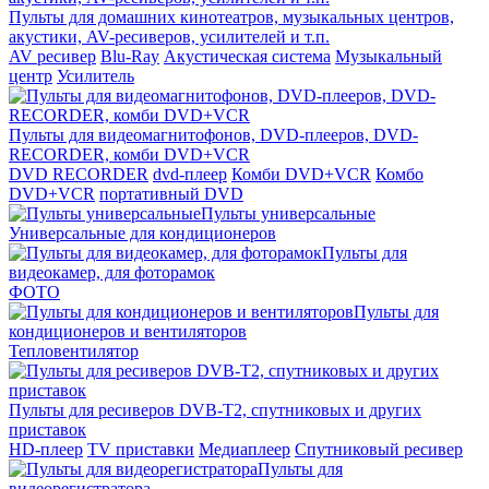
Пульты для домашних кинотеатров, музыкальных центров,
акустики, AV-ресиверов, усилителей и т.п.
AV ресивер
Blu-Ray
Акустическая система
Музыкальный
центр
Усилитель
Пульты для видеомагнитофонов, DVD-плееров, DVD-
RECORDER, комби DVD+VCR
DVD RECORDER
dvd-плеер
Комби DVD+VCR
Комбо
DVD+VCR
портативный DVD
Пульты универсальные
Универсальные для кондиционеров
Пульты для
видеокамер, для фоторамок
ФОТО
Пульты для
кондиционеров и вентиляторов
Тепловентилятор
Пульты для ресиверов DVB-T2, спутниковых и других
приставок
HD-плеер
TV приставки
Медиаплеер
Спутниковый ресивер
Пульты для
видеорегистратора