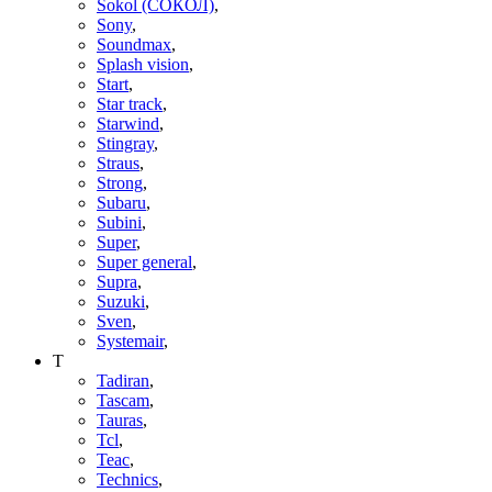
Sokol (СОКОЛ)
,
Sony
,
Soundmax
,
Splash vision
,
Start
,
Star track
,
Starwind
,
Stingray
,
Straus
,
Strong
,
Subaru
,
Subini
,
Super
,
Super general
,
Supra
,
Suzuki
,
Sven
,
Systemair
,
T
Tadiran
,
Tascam
,
Tauras
,
Tcl
,
Teac
,
Technics
,