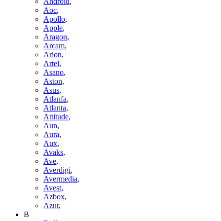
Android
,
Aoc
,
Apollo
,
Apple
,
Aragon
,
Arcam
,
Arion
,
Artel
,
Asano
,
Aston
,
Asus
,
Atlanfa
,
Atlanta
,
Attitude
,
Aun
,
Aura
,
Aux
,
Avaks
,
Ave
,
Averdigi
,
Avermedia
,
Avest
,
Azbox
,
Azur
,
B