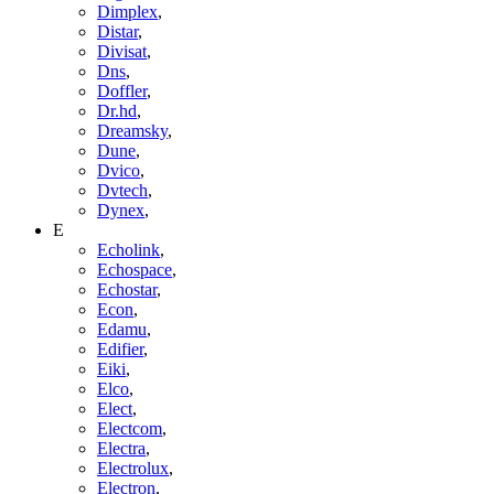
Dimplex
,
Distar
,
Divisat
,
Dns
,
Doffler
,
Dr.hd
,
Dreamsky
,
Dune
,
Dvico
,
Dvtech
,
Dynex
,
E
Echolink
,
Echospace
,
Echostar
,
Econ
,
Edamu
,
Edifier
,
Eiki
,
Elco
,
Elect
,
Electcom
,
Electra
,
Electrolux
,
Electron
,