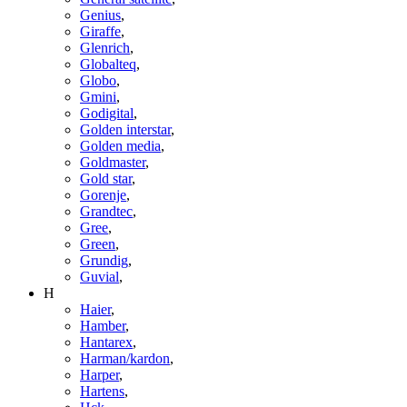
Genius
,
Giraffe
,
Glenrich
,
Globalteq
,
Globo
,
Gmini
,
Godigital
,
Golden interstar
,
Golden media
,
Goldmaster
,
Gold star
,
Gorenje
,
Grandtec
,
Gree
,
Green
,
Grundig
,
Guvial
,
H
Haier
,
Hamber
,
Hantarex
,
Harman/kardon
,
Harper
,
Hartens
,