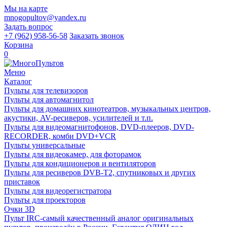
Мы на карте
mnogopultov@yandex.ru
Задать вопрос
+7 (962) 958-56-58
Заказать звонок
Корзина
0
Меню
Каталог
Пульты для телевизоров
Пульты для автомагнитол
Пульты для домашних кинотеатров, музыкальных центров,
акустики, AV-ресиверов, усилителей и т.п.
Пульты для видеомагнитофонов, DVD-плееров, DVD-
RECORDER, комби DVD+VCR
Пульты универсальные
Пульты для видеокамер, для фоторамок
Пульты для кондиционеров и вентиляторов
Пульты для ресиверов DVB-T2, спутниковых и других
приставок
Пульты для видеорегистратора
Пульты для проекторов
Очки 3D
Пульт IRC-самый качественный аналог оригинальных