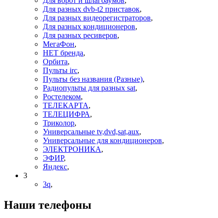
Для ворот и шлагбаумов
,
Для разных dvb-t2 приставок
,
Для разных видеорегистраторов
,
Для разных кондиционеров
,
Для разных ресиверов
,
МегаФон
,
НЕТ бренда
,
Орбита
,
Пульты irc
,
Пульты без названия (Разные)
,
Радиопульты для разных sat
,
Ростелеком
,
ТЕЛЕКАРТА
,
ТЕЛЕЦИФРА
,
Триколор
,
Универсальные tv,dvd,sat,aux
,
Универсальные для кондиционеров
,
ЭЛЕКТРОНИКА
,
ЭФИР
,
Яндекс
,
3
3q
,
Наши телефоны