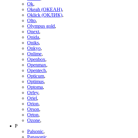
Ok
,
Okeah (ОКЕАН)
,
Oklick (ОКЛИК)
,
Olto
,
Olympus gold
,
Onext
,
Onida
,
Oniks
,
Onkyo
,
Onlime
,
Openbox
,
Openmax
,
Opentech
,
Opticum
,
Optimus
,
Optoma
,
Orfey
,
Oriel
,
Orion
,
Orson
,
Orton
,
Ozone
,
P
Palsonic
,
Panasonic
,