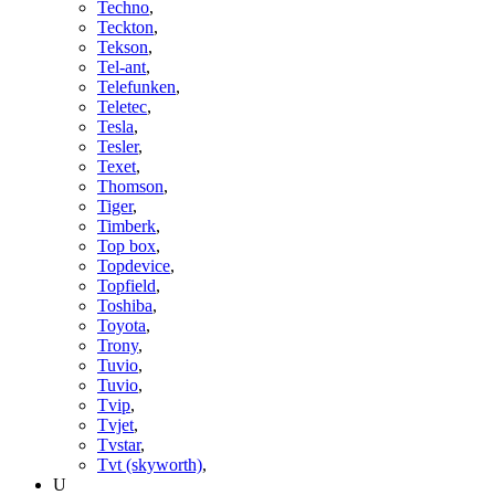
Techno
,
Teckton
,
Tekson
,
Tel-ant
,
Telefunken
,
Teletec
,
Tesla
,
Tesler
,
Texet
,
Thomson
,
Tiger
,
Timberk
,
Top box
,
Topdevice
,
Topfield
,
Toshiba
,
Toyota
,
Trony
,
Tuvio
,
Tuvio
,
Tvip
,
Tvjet
,
Tvstar
,
Tvt (skyworth)
,
U