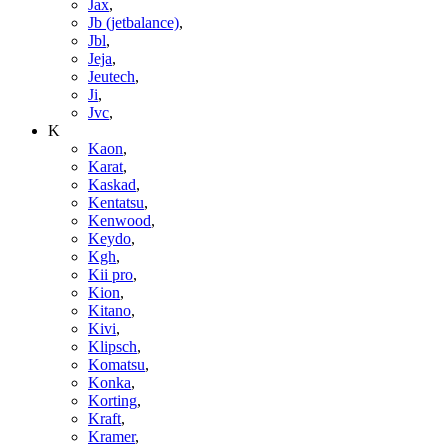
Jax
,
Jb (jetbalance)
,
Jbl
,
Jeja
,
Jeutech
,
Ji
,
Jvc
,
K
Kaon
,
Karat
,
Kaskad
,
Kentatsu
,
Kenwood
,
Keydo
,
Kgh
,
Kii pro
,
Kion
,
Kitano
,
Kivi
,
Klipsch
,
Komatsu
,
Konka
,
Korting
,
Kraft
,
Kramer
,