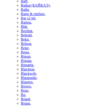
Baff
,
Baikal (БАЙКАЛ)
,
Ballu
,
Bang & olufsen
,
Bar s2 hd
,
Barton
,
Bbk
,
Beelink
,
Behold
,
Beko
,
Belson
,
Bene
,
Benq
,
Bigsat
,
Bigstar
,
Bimatek
,
Blackton
,
Blackweb
,
Blaupunkt
,
Blauren
,
Booox
,
Bose
,
Bq
,
Brand
,
Braun
,