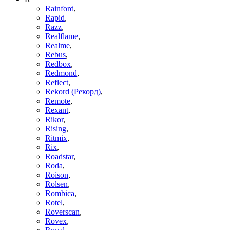
Rainford
,
Rapid
,
Razz
,
Realflame
,
Realme
,
Rebus
,
Redbox
,
Redmond
,
Reflect
,
Rekord (Рекорд)
,
Remote
,
Rexant
,
Rikor
,
Rising
,
Ritmix
,
Rix
,
Roadstar
,
Roda
,
Roison
,
Rolsen
,
Rombica
,
Rotel
,
Roverscan
,
Rovex
,