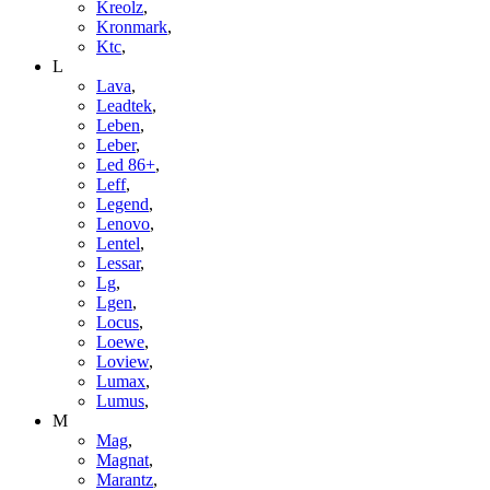
Kreolz
,
Kronmark
,
Ktc
,
L
Lava
,
Leadtek
,
Leben
,
Leber
,
Led 86+
,
Leff
,
Legend
,
Lenovo
,
Lentel
,
Lessar
,
Lg
,
Lgen
,
Locus
,
Loewe
,
Loview
,
Lumax
,
Lumus
,
M
Mag
,
Magnat
,
Marantz
,