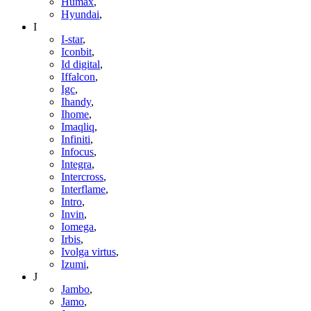
Humax
,
Hyundai
,
I
I-star
,
Iconbit
,
Id digital
,
Iffalcon
,
Igc
,
Ihandy
,
Ihome
,
Imaqliq
,
Infiniti
,
Infocus
,
Integra
,
Intercross
,
Interflame
,
Intro
,
Invin
,
Iomega
,
Irbis
,
Ivolga virtus
,
Izumi
,
J
Jambo
,
Jamo
,