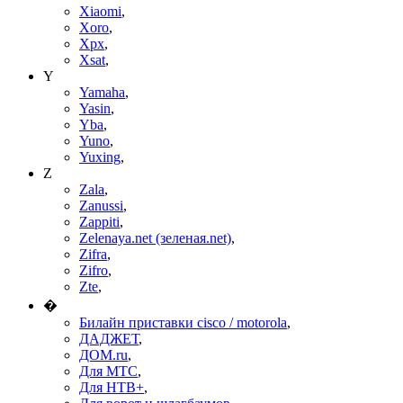
Xiaomi
,
Xoro
,
Xpx
,
Xsat
,
Y
Yamaha
,
Yasin
,
Yba
,
Yuno
,
Yuxing
,
Z
Zala
,
Zanussi
,
Zappiti
,
Zelenaya.net (зеленая.net)
,
Zifra
,
Zifro
,
Zte
,
�
Билайн приставки cisco / motorola
,
ДАДЖЕТ
,
ДОМ.ru
,
Для МТС
,
Для НТВ+
,