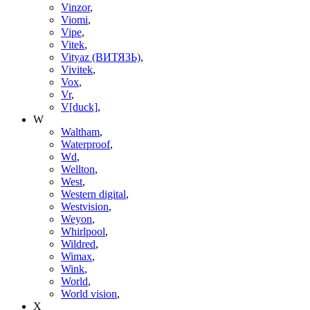
Vinzor
,
Viomi
,
Vipe
,
Vitek
,
Vityaz (ВИТЯЗЬ)
,
Vivitek
,
Vox
,
Vr
,
V[duck]
,
W
Waltham
,
Waterproof
,
Wd
,
Wellton
,
West
,
Western digital
,
Westvision
,
Weyon
,
Whirlpool
,
Wildred
,
Wimax
,
Wink
,
World
,
World vision
,
X