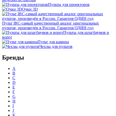
Пульты для проекторов
Очки 3D
Пульт IRC-самый качественный аналог оригинальных
пультов, произведён в России. Гарантия ОДИН год
Пульты для шлагбаумов и
ворот
Пульт для камина
Чехлы для пультов
Бренды
A
B
C
D
E
F
G
H
I
J
K