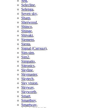
Seg
,
Selecline
,
Selenga
,
Seven sky
,
Sharp
,
Sherwood
,
Shinco
,
Shinge
,
Shivaki
,
Siemens
,
Siesta
,
Signal (Сигнал)
,
Sim-sim
,
Sim2
,
Simpatio
,
Sitronics
,
Skyline
,
Skymaster
,
Skytech
,
Sky vision
,
Skyway
,
Skyworth
,
Smart
,
Smartbuy
,
Smartway
,