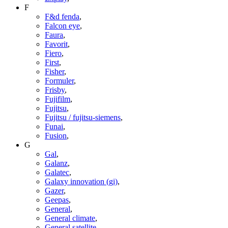
F
F&d fenda
,
Falcon eye
,
Faura
,
Favorit
,
Fiero
,
First
,
Fisher
,
Formuler
,
Frisby
,
Fujifilm
,
Fujitsu
,
Fujitsu / fujitsu-siemens
,
Funai
,
Fusion
,
G
Gal
,
Galanz
,
Galatec
,
Galaxy innovation (gi)
,
Gazer
,
Geepas
,
General
,
General climate
,
General satellite
,