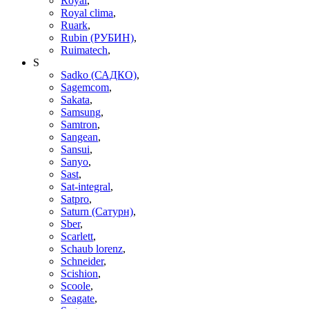
Royal
,
Royal clima
,
Ruark
,
Rubin (РУБИН)
,
Ruimatech
,
S
Sadko (САДКО)
,
Sagemcom
,
Sakata
,
Samsung
,
Samtron
,
Sangean
,
Sansui
,
Sanyo
,
Sast
,
Sat-integral
,
Satpro
,
Saturn (Сатурн)
,
Sber
,
Scarlett
,
Schaub lorenz
,
Schneider
,
Scishion
,
Scoole
,
Seagate
,