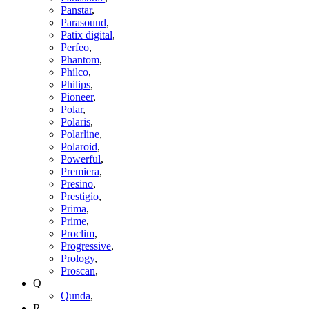
Panstar
,
Parasound
,
Patix digital
,
Perfeo
,
Phantom
,
Philco
,
Philips
,
Pioneer
,
Polar
,
Polaris
,
Polarline
,
Polaroid
,
Powerful
,
Premiera
,
Presino
,
Prestigio
,
Prima
,
Prime
,
Proclim
,
Progressive
,
Prology
,
Proscan
,
Q
Qunda
,
R