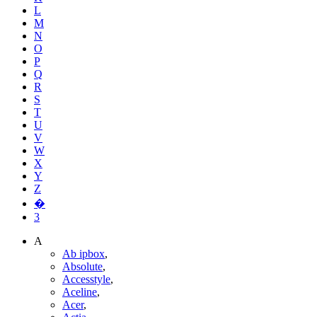
L
M
N
O
P
Q
R
S
T
U
V
W
X
Y
Z
�
3
A
Ab ipbox
,
Absolute
,
Accesstyle
,
Aceline
,
Acer
,