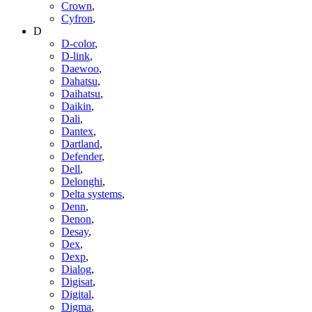
Crown
,
Cyfron
,
D
D-color
,
D-link
,
Daewoo
,
Dahatsu
,
Daihatsu
,
Daikin
,
Dali
,
Dantex
,
Dartland
,
Defender
,
Dell
,
Delonghi
,
Delta systems
,
Denn
,
Denon
,
Desay
,
Dex
,
Dexp
,
Dialog
,
Digisat
,
Digital
,
Digma
,