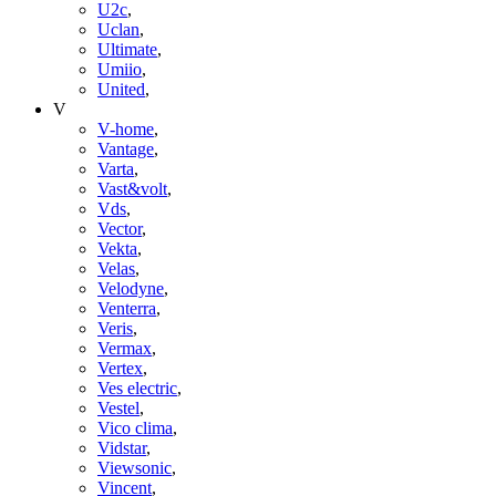
U2c
,
Uclan
,
Ultimate
,
Umiio
,
United
,
V
V-home
,
Vantage
,
Varta
,
Vast&volt
,
Vds
,
Vector
,
Vekta
,
Velas
,
Velodyne
,
Venterra
,
Veris
,
Vermax
,
Vertex
,
Ves electric
,
Vestel
,
Vico clima
,
Vidstar
,
Viewsonic
,
Vincent
,