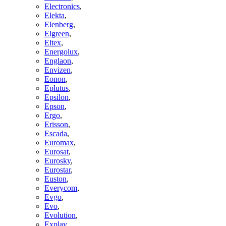
Electronics
,
Elekta
,
Elenberg
,
Elgreen
,
Eltex
,
Energolux
,
Englaon
,
Envizen
,
Eonon
,
Eplutus
,
Epsilon
,
Epson
,
Ergo
,
Erisson
,
Escada
,
Euromax
,
Eurosat
,
Eurosky
,
Eurostar
,
Euston
,
Everycom
,
Evgo
,
Evo
,
Evolution
,
Explay
,