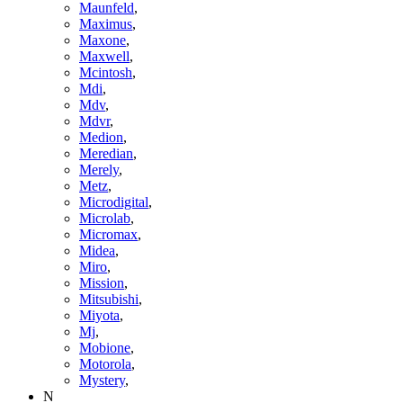
Maunfeld
,
Maximus
,
Maxone
,
Maxwell
,
Mcintosh
,
Mdi
,
Mdv
,
Mdvr
,
Medion
,
Meredian
,
Merely
,
Metz
,
Microdigital
,
Microlab
,
Micromax
,
Midea
,
Miro
,
Mission
,
Mitsubishi
,
Miyota
,
Mj
,
Mobione
,
Motorola
,
Mystery
,
N