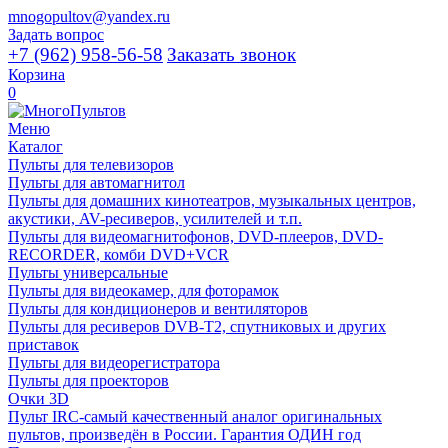
mnogopultov@yandex.ru
Задать вопрос
+7 (962) 958-56-58
Заказать звонок
Корзина
0
Меню
Каталог
Пульты для телевизоров
Пульты для автомагнитол
Пульты для домашних кинотеатров, музыкальных центров,
акустики, AV-ресиверов, усилителей и т.п.
Пульты для видеомагнитофонов, DVD-плееров, DVD-
RECORDER, комби DVD+VCR
Пульты универсальные
Пульты для видеокамер, для фоторамок
Пульты для кондиционеров и вентиляторов
Пульты для ресиверов DVB-T2, спутниковых и других
приставок
Пульты для видеорегистратора
Пульты для проекторов
Очки 3D
Пульт IRC-самый качественный аналог оригинальных
пультов, произведён в России. Гарантия ОДИН год