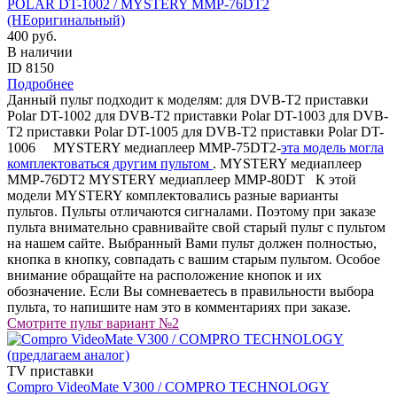
POLAR DT-1002 / MYSTERY MMP-76DT2
(НЕоригинальный)
400 руб.
В наличии
ID 8150
Подробнее
Данный пульт подходит к моделям: для DVB-T2 приставки
Polar DT-1002 для DVB-T2 приставки Polar DT-1003 для DVB-
T2 приставки Polar DT-1005 для DVB-T2 приставки Polar DT-
1006 MYSTERY медиаплеер MMP-75DT2-
эта модель могла
комплектоваться другим пультом
. MYSTERY медиаплеер
MMP-76DT2 MYSTERY медиаплеер MMP-80DT К этой
модели MYSTERY комплектовались разные варианты
пультов. Пульты отличаются сигналами. Поэтому при заказе
пульта внимательно сравнивайте свой старый пульт с пультом
на нашем сайте. Выбранный Вами пульт должен полностью,
кнопка в кнопку, совпадать с вашим старым пультом. Особое
внимание обращайте на расположение кнопок и их
обозначение. Если Вы сомневаетесь в правильности выбора
пульта, то напишите нам это в комментариях при заказе.
Смотрите пульт вариант №2
TV приставки
Compro VideoMate V300 / COMPRO TECHNOLOGY