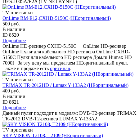
DES-1005A/E2A (TV NETBYNET)
TV приставки
OnLime RM-E12,CXHD-5150C (НЕоригинальный)
500 руб.
В наличии
ID 8520
Подробнее
OnLime HD-ресивер CXHD-5150C OnLime HD-ресивер
OnLime Пульт для кабельного HD ресивера OnLime CXHD-
5150C Пульт для кабельного HD ресивера Дом.ru Humax HD-
7000I За эту цену мы предлагаем НЕоригинальный пульт.
Также в продаже есть
оригинал
.
TV приставки
TRIMAX TR-2012HD / Lumax Y-133A2 (НЕоригинальный)
400 руб.
В наличии
ID 8621
Подробнее
Данный пульт подходит к моделям: DVB-T2-ресивер TRIMAX
TR-2012 DVB-T2-ресивер LUMAX Y-133A2
TV приставки
SKY VISION T2108, T2109 (НЕоригинальный)