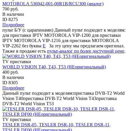
MOTOROLA 536942-001-00R1B/RCU300 (аналог)
700 руб.
В наличии
ID 8275
Подробнее
пульт Б/У (с царапинами) Данный пульт подходит к моделям:
для приставки IPTV MOTOROLA VIP-1200 для приставки
IPTV MOTOROLA VIP-1216 для приставки MOTOROLA
VIP-2262 без буквы
E
За эту цену мы предлагаем оригинал.
Также в продаже есть
пульт-аналог по более доступной цене
.
TV приставки
WORLD VISION T40, T43, T53 (НЕоригинальный)
400 руб.
В наличии
ID 8305
Подробнее
Данный пульт подходит к моделям:приставка DVB-T2 World
Vision T40приставка DVB-T2 World Vision T43приставка
DVB-T2 World Vision T53
TV приставки
TESLER DSR-05, TESLER DSR-10, TESLER DSR-11,
TESLER DF00 (НЕоригинальный)