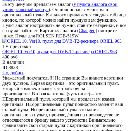
За эту цену мы предлагаем аналог (
у пульта-аналога свой
универсальный корпус
). Он полностью заменит ваш
оригинальный пульт. К аналогу прилагается сводная таблица
кнопок, по которой можно найти нужную вам функцию.
Пульт-аналог настраивать не нужно, ставите батарейки, и всё
сразу же работает. Картинку аналога
(Changer )
смотрите
ниже. Пульт для ROLSEN RDB-519W
TV приставки
ORIEL 10, Ver10, пульт для DVB-T2-ресивера ORIEL 963
400 руб.
В наличии
ID 8828
Подробнее
Уважаемый покупатель!!! На странице Вы видите картинки
двух пультов. Первая картинка – это оригинальный пульт,
который комплектовался к устройству на
производстве. Вторая картинка (чуть ниже) – это
НЕоригинальный пульт, который мы предлагаем взамен
оригинала. НЕоригинальный пульт полностью заменит ваш
старый пульт. Неоригинальный пульт-это копия
оригинального пульта, произведённая на производстве не
относящегося к бренду вашего устройства.Внимательно
сравнивайте свой старый пульт с картинкой оригинального
пульта.Этот пульт подходит к моделям:пульт для цифрового