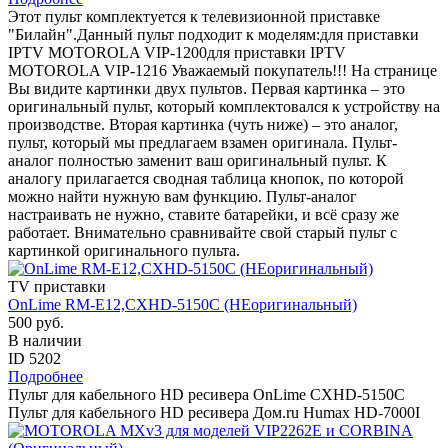
Этот пульт комплектуется к телевизионной приставке
"Билайн".Данный пульт подходит к моделям:для приставки
IPTV MOTOROLA VIP-1200для приставки IPTV
MOTOROLA VIP-1216 Уважаемый покупатель!!! На странице
Вы видите картинки двух пультов. Первая картинка – это
оригинальный пульт, который комплектовался к устройству на
производстве. Вторая картинка (чуть ниже) – это аналог,
пульт, который мы предлагаем взамен оригинала. Пульт-
аналог полностью заменит ваш оригинальный пульт. К
аналогу прилагается сводная таблица кнопок, по которой
можно найти нужную вам функцию. Пульт-аналог
настраивать не нужно, ставите батарейки, и всё сразу же
работает. Внимательно сравнивайте свой старый пульт с
картинкой оригинального пульта.
TV приставки
OnLime RM-E12,CXHD-5150C (НЕоригинальный)
500 руб.
В наличии
ID 5202
Подробнее
Пульт для кабельного HD ресивера OnLime CXHD-5150C
Пульт для кабельного HD ресивера Дом.ru Humax HD-7000I