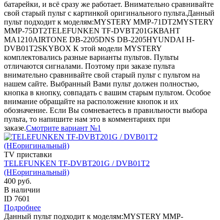
батарейки, и всё сразу же работает. Внимательно сравнивайте
свой старый пульт с картинкой оригинального пульта.Данный
пульт подходит к моделям:MYSTERY MMP-71DT2MYSTERY
MMP-75DT2TELEFUNKEN TF-DVBT201GКВАНТ
MA1210AIRTONE DB-2205DNS DB-2205HYUNDAI H-
DVB01T2SKYBOX К этой модели MYSTERY
комплектовались разные варианты пультов. Пульты
отличаются сигналами. Поэтому при заказе пульта
внимательно сравнивайте свой старый пульт с пультом на
нашем сайте. Выбранный Вами пульт должен полностью,
кнопка в кнопку, совпадать с вашим старым пультом. Особое
внимание обращайте на расположение кнопок и их
обозначение. Если Вы сомневаетесь в правильности выбора
пульта, то напишите нам это в комментариях при
заказе.
Смотрите вариант №1
TV приставки
TELEFUNKEN TF-DVBT201G / DVB01T2
(НЕоригинальный)
400 руб.
В наличии
ID 7601
Подробнее
Данный пульт подходит к моделям:MYSTERY MMP-