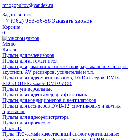
mnogopultov@yandex.ru
Задать вопрос
+7 (962) 958-56-58
Заказать звонок
Корзина
0
Меню
Каталог
Пульты для телевизоров
Пульты для автомагнитол
Пульты для домашних кинотеатров, музыкальных центров,
акустики, AV-ресиверов, усилителей и т.п.
Пульты для видеомагнитофонов, DVD-плееров, DVD-
RECORDER, комби DVD+VCR
Пульты универсальные
Пульты для видеокамер, для фоторамок
Пульты для кондиционеров и вентиляторов
Пульты для ресиверов DVB-T2, спутниковых и других
приставок
Пульты для видеорегистратора
Пульты для проекторов
Очки 3D
Пульт IRC-самый качественный аналог оригинальных
пультов, произведён в России. Гарантия ОДИН год