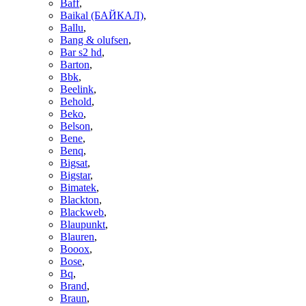
Baff
,
Baikal (БАЙКАЛ)
,
Ballu
,
Bang & olufsen
,
Bar s2 hd
,
Barton
,
Bbk
,
Beelink
,
Behold
,
Beko
,
Belson
,
Bene
,
Benq
,
Bigsat
,
Bigstar
,
Bimatek
,
Blackton
,
Blackweb
,
Blaupunkt
,
Blauren
,
Booox
,
Bose
,
Bq
,
Brand
,
Braun
,