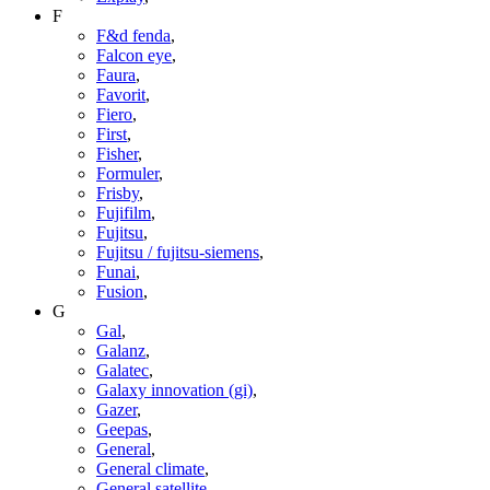
F
F&d fenda
,
Falcon eye
,
Faura
,
Favorit
,
Fiero
,
First
,
Fisher
,
Formuler
,
Frisby
,
Fujifilm
,
Fujitsu
,
Fujitsu / fujitsu-siemens
,
Funai
,
Fusion
,
G
Gal
,
Galanz
,
Galatec
,
Galaxy innovation (gi)
,
Gazer
,
Geepas
,
General
,
General climate
,
General satellite
,