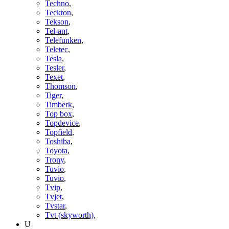
Techno
,
Teckton
,
Tekson
,
Tel-ant
,
Telefunken
,
Teletec
,
Tesla
,
Tesler
,
Texet
,
Thomson
,
Tiger
,
Timberk
,
Top box
,
Topdevice
,
Topfield
,
Toshiba
,
Toyota
,
Trony
,
Tuvio
,
Tuvio
,
Tvip
,
Tvjet
,
Tvstar
,
Tvt (skyworth)
,
U