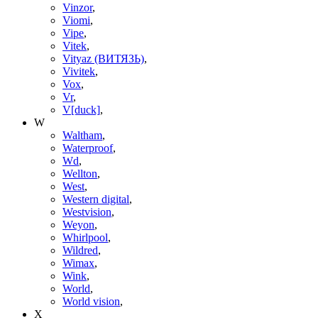
Vinzor
,
Viomi
,
Vipe
,
Vitek
,
Vityaz (ВИТЯЗЬ)
,
Vivitek
,
Vox
,
Vr
,
V[duck]
,
W
Waltham
,
Waterproof
,
Wd
,
Wellton
,
West
,
Western digital
,
Westvision
,
Weyon
,
Whirlpool
,
Wildred
,
Wimax
,
Wink
,
World
,
World vision
,
X