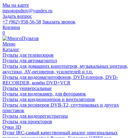
Мы на карте
mnogopultov@yandex.ru
Задать вопрос
+7 (962) 958-56-58
Заказать звонок
Корзина
0
Меню
Каталог
Пульты для телевизоров
Пульты для автомагнитол
Пульты для домашних кинотеатров, музыкальных центров,
акустики, AV-ресиверов, усилителей и т.п.
Пульты для видеомагнитофонов, DVD-плееров, DVD-
RECORDER, комби DVD+VCR
Пульты универсальные
Пульты для видеокамер, для фоторамок
Пульты для кондиционеров и вентиляторов
Пульты для ресиверов DVB-T2, спутниковых и других
приставок
Пульты для видеорегистратора
Пульты для проекторов
Очки 3D
Пульт IRC-самый качественный аналог оригинальных