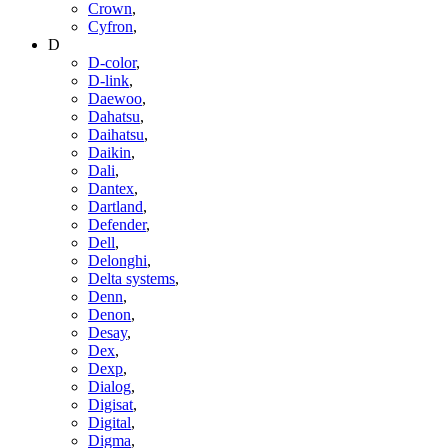
Crown
,
Cyfron
,
D
D-color
,
D-link
,
Daewoo
,
Dahatsu
,
Daihatsu
,
Daikin
,
Dali
,
Dantex
,
Dartland
,
Defender
,
Dell
,
Delonghi
,
Delta systems
,
Denn
,
Denon
,
Desay
,
Dex
,
Dexp
,
Dialog
,
Digisat
,
Digital
,
Digma
,