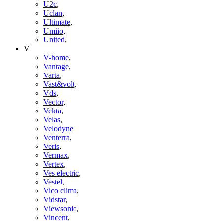
U2c
,
Uclan
,
Ultimate
,
Umiio
,
United
,
V
V-home
,
Vantage
,
Varta
,
Vast&volt
,
Vds
,
Vector
,
Vekta
,
Velas
,
Velodyne
,
Venterra
,
Veris
,
Vermax
,
Vertex
,
Ves electric
,
Vestel
,
Vico clima
,
Vidstar
,
Viewsonic
,
Vincent
,