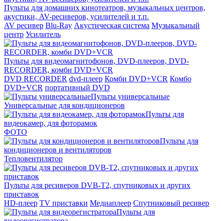
Пульты для домашних кинотеатров, музыкальных центров,
акустики, AV-ресиверов, усилителей и т.п.
AV ресивер
Blu-Ray
Акустическая система
Музыкальный
центр
Усилитель
Пульты для видеомагнитофонов, DVD-плееров, DVD-
RECORDER, комби DVD+VCR
DVD RECORDER
dvd-плеер
Комби DVD+VCR
Комбо
DVD+VCR
портативный DVD
Пульты универсальные
Универсальные для кондиционеров
Пульты для
видеокамер, для фоторамок
ФОТО
Пульты для
кондиционеров и вентиляторов
Тепловентилятор
Пульты для ресиверов DVB-T2, спутниковых и других
приставок
HD-плеер
TV приставки
Медиаплеер
Спутниковый ресивер
Пульты для
видеорегистратора