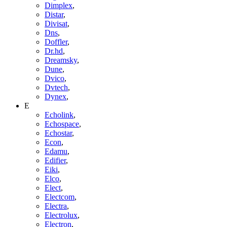
Dimplex
,
Distar
,
Divisat
,
Dns
,
Doffler
,
Dr.hd
,
Dreamsky
,
Dune
,
Dvico
,
Dvtech
,
Dynex
,
E
Echolink
,
Echospace
,
Echostar
,
Econ
,
Edamu
,
Edifier
,
Eiki
,
Elco
,
Elect
,
Electcom
,
Electra
,
Electrolux
,
Electron
,