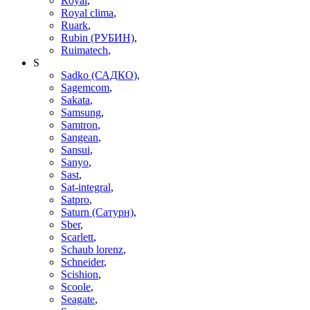
Royal
,
Royal clima
,
Ruark
,
Rubin (РУБИН)
,
Ruimatech
,
S
Sadko (САДКО)
,
Sagemcom
,
Sakata
,
Samsung
,
Samtron
,
Sangean
,
Sansui
,
Sanyo
,
Sast
,
Sat-integral
,
Satpro
,
Saturn (Сатурн)
,
Sber
,
Scarlett
,
Schaub lorenz
,
Schneider
,
Scishion
,
Scoole
,
Seagate
,