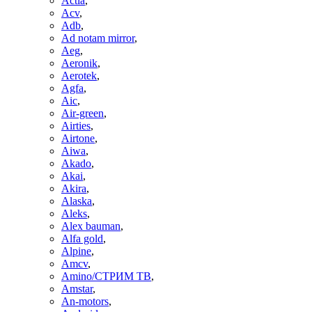
Actia
,
Acv
,
Adb
,
Ad notam mirror
,
Aeg
,
Aeronik
,
Aerotek
,
Agfa
,
Aic
,
Air-green
,
Airties
,
Airtone
,
Aiwa
,
Akado
,
Akai
,
Akira
,
Alaska
,
Aleks
,
Alex bauman
,
Alfa gold
,
Alpine
,
Amcv
,
Amino/СТРИМ ТВ
,
Amstar
,
An-motors
,