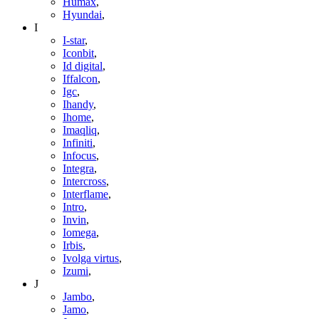
Humax
,
Hyundai
,
I
I-star
,
Iconbit
,
Id digital
,
Iffalcon
,
Igc
,
Ihandy
,
Ihome
,
Imaqliq
,
Infiniti
,
Infocus
,
Integra
,
Intercross
,
Interflame
,
Intro
,
Invin
,
Iomega
,
Irbis
,
Ivolga virtus
,
Izumi
,
J
Jambo
,
Jamo
,