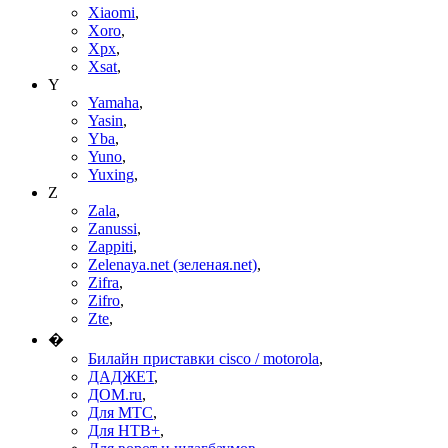
Xiaomi
,
Xoro
,
Xpx
,
Xsat
,
Y
Yamaha
,
Yasin
,
Yba
,
Yuno
,
Yuxing
,
Z
Zala
,
Zanussi
,
Zappiti
,
Zelenaya.net (зеленая.net)
,
Zifra
,
Zifro
,
Zte
,
�
Билайн приставки cisco / motorola
,
ДАДЖЕТ
,
ДОМ.ru
,
Для МТС
,
Для НТВ+
,