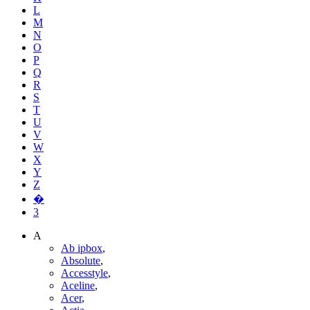
L
M
N
O
P
Q
R
S
T
U
V
W
X
Y
Z
�
3
A
Ab ipbox
,
Absolute
,
Accesstyle
,
Aceline
,
Acer
,