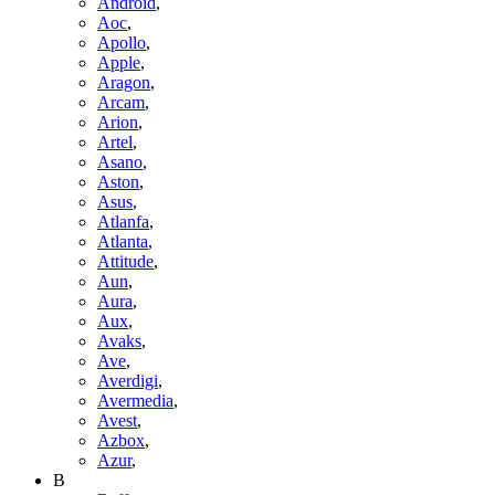
Android
,
Aoc
,
Apollo
,
Apple
,
Aragon
,
Arcam
,
Arion
,
Artel
,
Asano
,
Aston
,
Asus
,
Atlanfa
,
Atlanta
,
Attitude
,
Aun
,
Aura
,
Aux
,
Avaks
,
Ave
,
Averdigi
,
Avermedia
,
Avest
,
Azbox
,
Azur
,
B