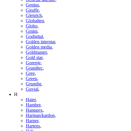
Genius
,
Giraffe
,
Glenrich
,
Globalteq
,
Globo
,
Gmini
,
Godigital
,
Golden interstar
,
Golden media
,
Goldmaster
,
Gold star
,
Gorenje
,
Grandtec
,
Gree
,
Green
,
Grundig
,
Guvial
,
H
Haier
,
Hamber
,
Hantarex
,
Harman/kardon
,
Harper
,
Hartens
,