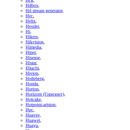
Hck
,
Hdbox
,
Hd stream generator
,
Hec
,
Helix
,
Hessler
,
Hi
,
Hikers
,
Hikvision
,
Himedia
,
Hiper
,
Hisense
,
Histar
,
Hitachi
,
Hivion
,
Holleberg
,
Honda
,
Horion
,
Horizont (Горизонт)
,
Hotcake
,
Hotpoint-ariston
,
Hpc
,
Huavee
,
Huawei
,
Huayu
,