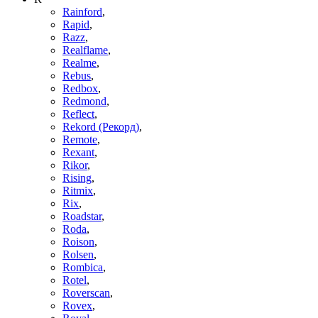
Rainford
,
Rapid
,
Razz
,
Realflame
,
Realme
,
Rebus
,
Redbox
,
Redmond
,
Reflect
,
Rekord (Рекорд)
,
Remote
,
Rexant
,
Rikor
,
Rising
,
Ritmix
,
Rix
,
Roadstar
,
Roda
,
Roison
,
Rolsen
,
Rombica
,
Rotel
,
Roverscan
,
Rovex
,