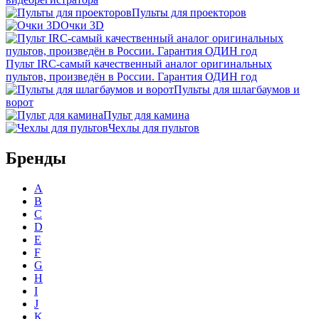
Пульты для проекторов
Очки 3D
Пульт IRC-самый качественный аналог оригинальных
пультов, произведён в России. Гарантия ОДИН год
Пульты для шлагбаумов и
ворот
Пульт для камина
Чехлы для пультов
Бренды
A
B
C
D
E
F
G
H
I
J
K