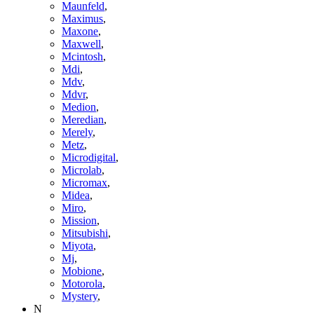
Maunfeld
,
Maximus
,
Maxone
,
Maxwell
,
Mcintosh
,
Mdi
,
Mdv
,
Mdvr
,
Medion
,
Meredian
,
Merely
,
Metz
,
Microdigital
,
Microlab
,
Micromax
,
Midea
,
Miro
,
Mission
,
Mitsubishi
,
Miyota
,
Mj
,
Mobione
,
Motorola
,
Mystery
,
N