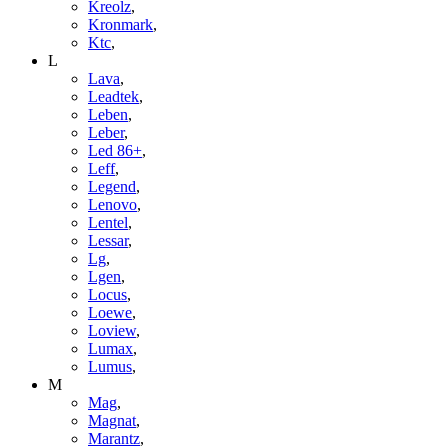
Kreolz
,
Kronmark
,
Ktc
,
L
Lava
,
Leadtek
,
Leben
,
Leber
,
Led 86+
,
Leff
,
Legend
,
Lenovo
,
Lentel
,
Lessar
,
Lg
,
Lgen
,
Locus
,
Loewe
,
Loview
,
Lumax
,
Lumus
,
M
Mag
,
Magnat
,
Marantz
,