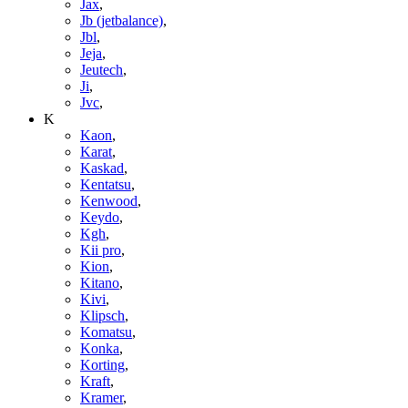
Jax
,
Jb (jetbalance)
,
Jbl
,
Jeja
,
Jeutech
,
Ji
,
Jvc
,
K
Kaon
,
Karat
,
Kaskad
,
Kentatsu
,
Kenwood
,
Keydo
,
Kgh
,
Kii pro
,
Kion
,
Kitano
,
Kivi
,
Klipsch
,
Komatsu
,
Konka
,
Korting
,
Kraft
,
Kramer
,