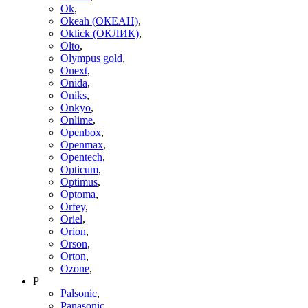
Ok
,
Okeah (ОКЕАН)
,
Oklick (ОКЛИК)
,
Olto
,
Olympus gold
,
Onext
,
Onida
,
Oniks
,
Onkyo
,
Onlime
,
Openbox
,
Openmax
,
Opentech
,
Opticum
,
Optimus
,
Optoma
,
Orfey
,
Oriel
,
Orion
,
Orson
,
Orton
,
Ozone
,
P
Palsonic
,
Panasonic
,