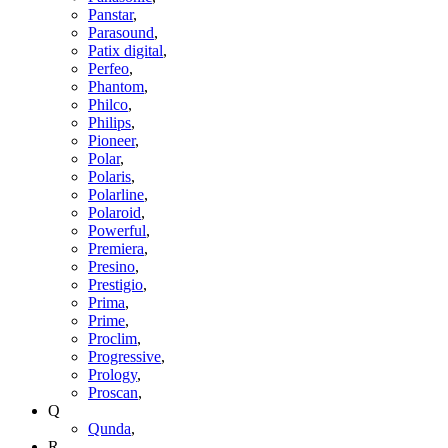
Panstar
,
Parasound
,
Patix digital
,
Perfeo
,
Phantom
,
Philco
,
Philips
,
Pioneer
,
Polar
,
Polaris
,
Polarline
,
Polaroid
,
Powerful
,
Premiera
,
Presino
,
Prestigio
,
Prima
,
Prime
,
Proclim
,
Progressive
,
Prology
,
Proscan
,
Q
Qunda
,
R