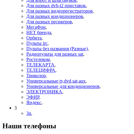
Для ворот и шлагбаумов
,
Для разных dvb-t2 приставок
,
Для разных видеорегистраторов
,
Для разных кондиционеров
,
Для разных ресиверов
,
МегаФон
,
НЕТ бренда
,
Орбита
,
Пульты irc
,
Пульты без названия (Разные)
,
Радиопульты для разных sat
,
Ростелеком
,
ТЕЛЕКАРТА
,
ТЕЛЕЦИФРА
,
Триколор
,
Универсальные tv,dvd,sat,aux
,
Универсальные для кондиционеров
,
ЭЛЕКТРОНИКА
,
ЭФИР
,
Яндекс
,
3
3q
,
Наши телефоны