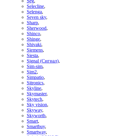
Seg
,
Selecline
,
Selenga
,
Seven sky
,
Sharp
,
Sherwood
,
Shinco
,
Shinge
,
Shivaki
,
Siemens
,
Siesta
,
Signal (Сигнал)
,
Sim-sim
,
Sim2
,
Simpatio
,
Sitronics
,
Skyline
,
Skymaster
,
Skytech
,
Sky vision
,
Skyway
,
Skyworth
,
Smart
,
Smartbuy
,
Smartway
,