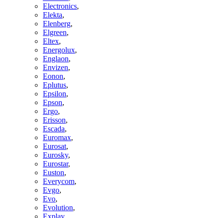
Electronics
,
Elekta
,
Elenberg
,
Elgreen
,
Eltex
,
Energolux
,
Englaon
,
Envizen
,
Eonon
,
Eplutus
,
Epsilon
,
Epson
,
Ergo
,
Erisson
,
Escada
,
Euromax
,
Eurosat
,
Eurosky
,
Eurostar
,
Euston
,
Everycom
,
Evgo
,
Evo
,
Evolution
,
Explay
,