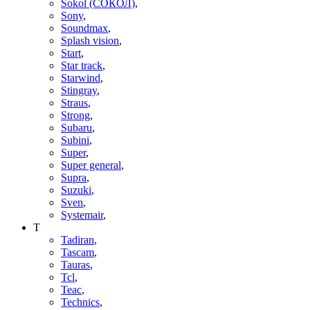
Sokol (СОКОЛ)
,
Sony
,
Soundmax
,
Splash vision
,
Start
,
Star track
,
Starwind
,
Stingray
,
Straus
,
Strong
,
Subaru
,
Subini
,
Super
,
Super general
,
Supra
,
Suzuki
,
Sven
,
Systemair
,
T
Tadiran
,
Tascam
,
Tauras
,
Tcl
,
Teac
,
Technics
,