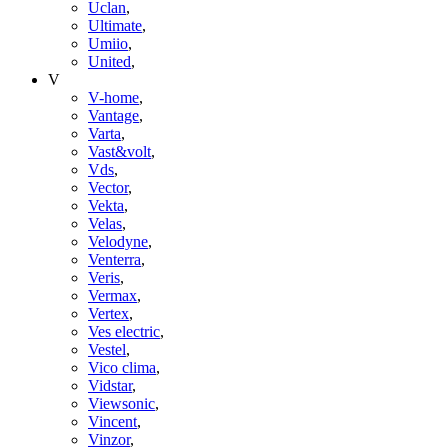
Uclan
,
Ultimate
,
Umiio
,
United
,
V
V-home
,
Vantage
,
Varta
,
Vast&volt
,
Vds
,
Vector
,
Vekta
,
Velas
,
Velodyne
,
Venterra
,
Veris
,
Vermax
,
Vertex
,
Ves electric
,
Vestel
,
Vico clima
,
Vidstar
,
Viewsonic
,
Vincent
,
Vinzor
,