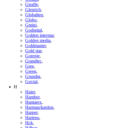
Giraffe
,
Glenrich
,
Globalteq
,
Globo
,
Gmini
,
Godigital
,
Golden interstar
,
Golden media
,
Goldmaster
,
Gold star
,
Gorenje
,
Grandtec
,
Gree
,
Green
,
Grundig
,
Guvial
,
H
Haier
,
Hamber
,
Hantarex
,
Harman/kardon
,
Harper
,
Hartens
,
Hck
,
Hdbox
,