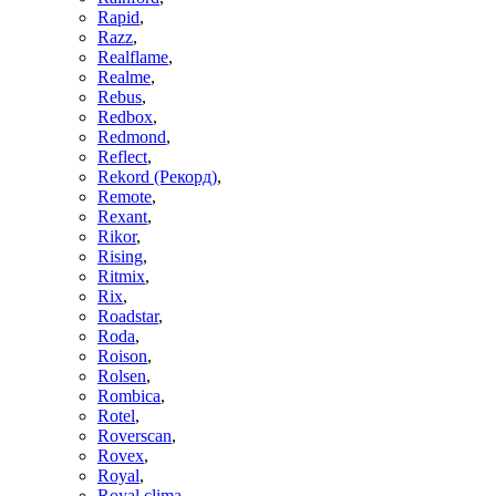
Rapid
,
Razz
,
Realflame
,
Realme
,
Rebus
,
Redbox
,
Redmond
,
Reflect
,
Rekord (Рекорд)
,
Remote
,
Rexant
,
Rikor
,
Rising
,
Ritmix
,
Rix
,
Roadstar
,
Roda
,
Roison
,
Rolsen
,
Rombica
,
Rotel
,
Roverscan
,
Rovex
,
Royal
,
Royal clima
,