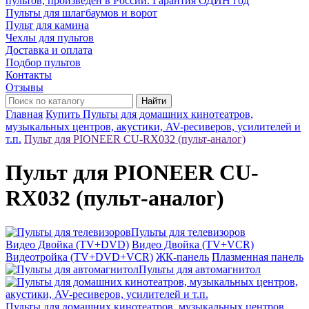
пультов, произведён в России. Гарантия ОДИН год
Пульты для шлагбаумов и ворот
Пульт для камина
Чехлы для пультов
Доставка и оплата
Подбор пультов
Контакты
Отзывы
Найти
Главная
Купить Пульты для домашних кинотеатров,
музыкальных центров, акустики, AV-ресиверов, усилителей и
т.п.
Пульт для PIONEER CU-RX032 (пульт-аналог)
Пульт для PIONEER CU-
RX032 (пульт-аналог)
Пульты для телевизоров
Видео Двойка (TV+DVD)
Видео Двойка (TV+VCR)
Видеотройка (TV+DVD+VCR)
ЖК-панель
Плазменная панель
Пульты для автомагнитол
Пульты для домашних кинотеатров, музыкальных центров,