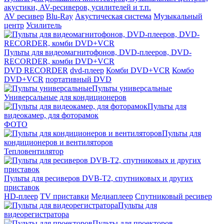
акустики, AV-ресиверов, усилителей и т.п.
AV ресивер
Blu-Ray
Акустическая система
Музыкальный
центр
Усилитель
Пульты для видеомагнитофонов, DVD-плееров, DVD-
RECORDER, комби DVD+VCR
DVD RECORDER
dvd-плеер
Комби DVD+VCR
Комбо
DVD+VCR
портативный DVD
Пульты универсальные
Универсальные для кондиционеров
Пульты для
видеокамер, для фоторамок
ФОТО
Пульты для
кондиционеров и вентиляторов
Тепловентилятор
Пульты для ресиверов DVB-T2, спутниковых и других
приставок
HD-плеер
TV приставки
Медиаплеер
Спутниковый ресивер
Пульты для
видеорегистратора
Пульты для проекторов