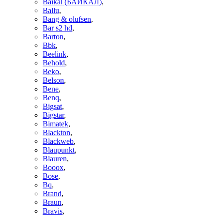
Baikal (БАЙКАЛ)
,
Ballu
,
Bang & olufsen
,
Bar s2 hd
,
Barton
,
Bbk
,
Beelink
,
Behold
,
Beko
,
Belson
,
Bene
,
Benq
,
Bigsat
,
Bigstar
,
Bimatek
,
Blackton
,
Blackweb
,
Blaupunkt
,
Blauren
,
Booox
,
Bose
,
Bq
,
Brand
,
Braun
,
Bravis
,