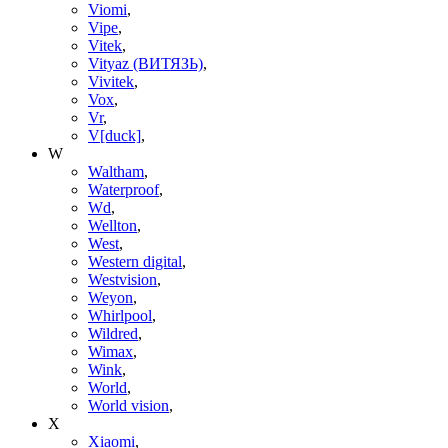
Viomi
,
Vipe
,
Vitek
,
Vityaz (ВИТЯЗЬ)
,
Vivitek
,
Vox
,
Vr
,
V[duck]
,
W
Waltham
,
Waterproof
,
Wd
,
Wellton
,
West
,
Western digital
,
Westvision
,
Weyon
,
Whirlpool
,
Wildred
,
Wimax
,
Wink
,
World
,
World vision
,
X
Xiaomi
,