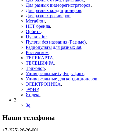
Для разных видеорегистраторов
,
Для разных кондиционеров
,
Для разных ресиверов
,
МегаФон
,
НЕТ бренда
,
Орбита
,
Пульты irc
,
Пульты без названия (Разные)
,
Радиопульты для разных sat
,
Ростелеком
,
ТЕЛЕКАРТА
,
ТЕЛЕЦИФРА
,
Триколор
,
Универсальные tv,dvd,sat,aux
,
Универсальные для кондиционеров
,
ЭЛЕКТРОНИКА
,
ЭФИР
,
Яндекс
,
3
3q
,
Наши телефоны
+7 (925) 26-26-001