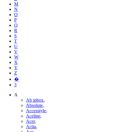
M
N
O
P
Q
R
S
T
U
V
W
X
Y
Z
�
3
A
Ab ipbox
,
Absolute
,
Accesstyle
,
Aceline
,
Acer
,
Actia
,
Acv
,