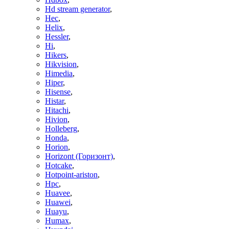
Hd stream generator
,
Hec
,
Helix
,
Hessler
,
Hi
,
Hikers
,
Hikvision
,
Himedia
,
Hiper
,
Hisense
,
Histar
,
Hitachi
,
Hivion
,
Holleberg
,
Honda
,
Horion
,
Horizont (Горизонт)
,
Hotcake
,
Hotpoint-ariston
,
Hpc
,
Huavee
,
Huawei
,
Huayu
,
Humax
,