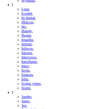
Hyundai
,
I
I-star
,
Iconbit
,
Id digital
,
Iffalcon
,
Igc
,
Ihandy
,
Ihome
,
Imaqliq
,
Infiniti
,
Infocus
,
Integra
,
Intercross
,
Interflame
,
Intro
,
Invin
,
Iomega
,
Irbis
,
Ivolga virtus
,
Izumi
,
J
Jambo
,
Jamo
,
Jax
,