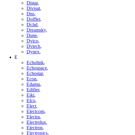
Distar
,
Divisat
,
Dns
,
Doffler
,
Dr.hd
,
Dreamsky
,
Dune
,
Dvico
,
Dvtech
,
Dynex
,
E
Echolink
,
Echospace
,
Echostar
,
Econ
,
Edamu
,
Edifier
,
Eiki
,
Elco
,
Elect
,
Electcom
,
Electra
,
Electrolux
,
Electron
,
Electronics
,