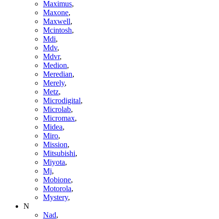
Maximus
,
Maxone
,
Maxwell
,
Mcintosh
,
Mdi
,
Mdv
,
Mdvr
,
Medion
,
Meredian
,
Merely
,
Metz
,
Microdigital
,
Microlab
,
Micromax
,
Midea
,
Miro
,
Mission
,
Mitsubishi
,
Miyota
,
Mj
,
Mobione
,
Motorola
,
Mystery
,
N
Nad
,