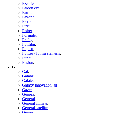
F&d fenda
,
Falcon eye
,
Faura
,
Favorit
,
Fiero
,
First
,
Fisher
,
Formuler
,
Frisby
,
Fujifilm
,
Fujitsu
,
Fujitsu / fujitsu-siemens
,
Funai
,
Fusion
,
G
Gal
,
Galanz
,
Galatec
,
Galaxy innovation (gi)
,
Gazer
,
Geepas
,
General
,
General climate
,
General satellite
,
Genius
,