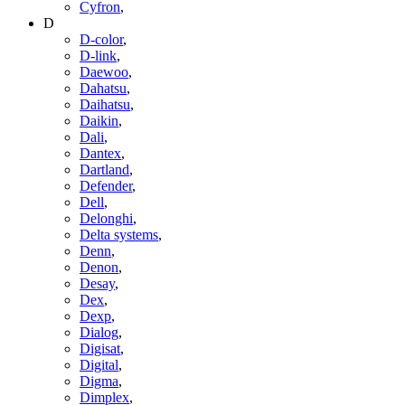
Cyfron
,
D
D-color
,
D-link
,
Daewoo
,
Dahatsu
,
Daihatsu
,
Daikin
,
Dali
,
Dantex
,
Dartland
,
Defender
,
Dell
,
Delonghi
,
Delta systems
,
Denn
,
Denon
,
Desay
,
Dex
,
Dexp
,
Dialog
,
Digisat
,
Digital
,
Digma
,
Dimplex
,