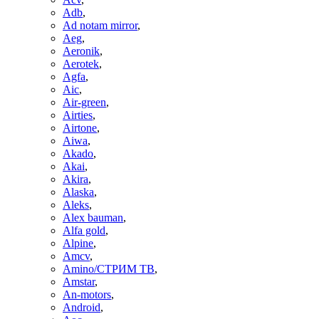
Adb
,
Ad notam mirror
,
Aeg
,
Aeronik
,
Aerotek
,
Agfa
,
Aic
,
Air-green
,
Airties
,
Airtone
,
Aiwa
,
Akado
,
Akai
,
Akira
,
Alaska
,
Aleks
,
Alex bauman
,
Alfa gold
,
Alpine
,
Amcv
,
Amino/СТРИМ ТВ
,
Amstar
,
An-motors
,
Android
,