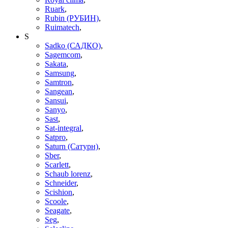
Ruark
,
Rubin (РУБИН)
,
Ruimatech
,
S
Sadko (САДКО)
,
Sagemcom
,
Sakata
,
Samsung
,
Samtron
,
Sangean
,
Sansui
,
Sanyo
,
Sast
,
Sat-integral
,
Satpro
,
Saturn (Сатурн)
,
Sber
,
Scarlett
,
Schaub lorenz
,
Schneider
,
Scishion
,
Scoole
,
Seagate
,
Seg
,