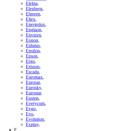
Elekta
,
Elenberg
,
Elgreen
,
Eltex
,
Energolux
,
Englaon
,
Envizen
,
Eonon
,
Eplutus
,
Epsilon
,
Epson
,
Ergo
,
Erisson
,
Escada
,
Euromax
,
Eurosat
,
Eurosky
,
Eurostar
,
Euston
,
Everycom
,
Evgo
,
Evo
,
Evolution
,
Explay
,
F