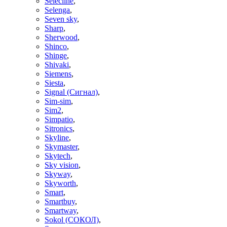
Selecline
,
Selenga
,
Seven sky
,
Sharp
,
Sherwood
,
Shinco
,
Shinge
,
Shivaki
,
Siemens
,
Siesta
,
Signal (Сигнал)
,
Sim-sim
,
Sim2
,
Simpatio
,
Sitronics
,
Skyline
,
Skymaster
,
Skytech
,
Sky vision
,
Skyway
,
Skyworth
,
Smart
,
Smartbuy
,
Smartway
,
Sokol (СОКОЛ)
,