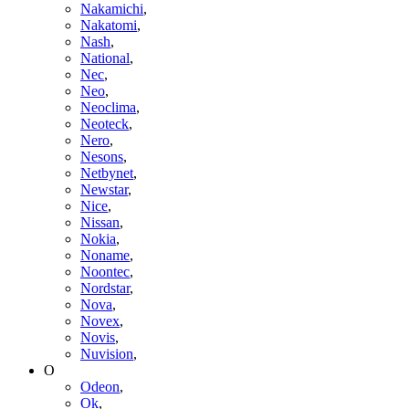
Nakamichi
,
Nakatomi
,
Nash
,
National
,
Nec
,
Neo
,
Neoclima
,
Neoteck
,
Nero
,
Nesons
,
Netbynet
,
Newstar
,
Nice
,
Nissan
,
Nokia
,
Noname
,
Noontec
,
Nordstar
,
Nova
,
Novex
,
Novis
,
Nuvision
,
O
Odeon
,
Ok
,