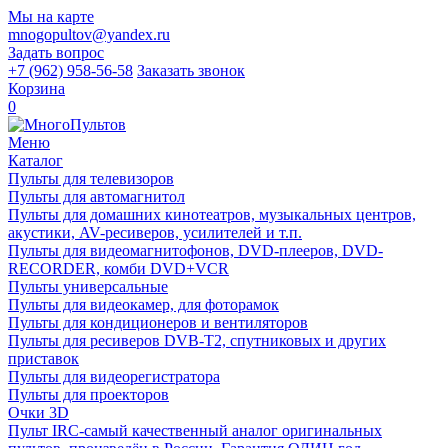
Мы на карте
mnogopultov@yandex.ru
Задать вопрос
+7 (962) 958-56-58
Заказать звонок
Корзина
0
Меню
Каталог
Пульты для телевизоров
Пульты для автомагнитол
Пульты для домашних кинотеатров, музыкальных центров,
акустики, AV-ресиверов, усилителей и т.п.
Пульты для видеомагнитофонов, DVD-плееров, DVD-
RECORDER, комби DVD+VCR
Пульты универсальные
Пульты для видеокамер, для фоторамок
Пульты для кондиционеров и вентиляторов
Пульты для ресиверов DVB-T2, спутниковых и других
приставок
Пульты для видеорегистратора
Пульты для проекторов
Очки 3D
Пульт IRC-самый качественный аналог оригинальных