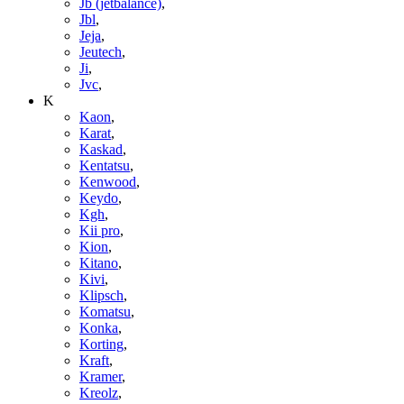
Jb (jetbalance)
,
Jbl
,
Jeja
,
Jeutech
,
Ji
,
Jvc
,
K
Kaon
,
Karat
,
Kaskad
,
Kentatsu
,
Kenwood
,
Keydo
,
Kgh
,
Kii pro
,
Kion
,
Kitano
,
Kivi
,
Klipsch
,
Komatsu
,
Konka
,
Korting
,
Kraft
,
Kramer
,
Kreolz
,