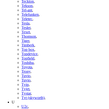
Teckton
,
Tekson
,
Tel-ant
,
Telefunken
,
Teletec
,
Tesla
,
Tesler
,
Texet
,
Thomson
,
Tiger
,
Timberk
,
Top box
,
Topdevice
,
Topfield
,
Toshiba
,
Toyota
,
Trony
,
Tuvio
,
Tuvio
,
Tvip
,
Tvjet
,
Tvstar
,
Tvt (skyworth)
,
U
U2c
,