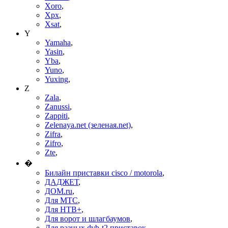
Xoro
,
Xpx
,
Xsat
,
Y
Yamaha
,
Yasin
,
Yba
,
Yuno
,
Yuxing
,
Z
Zala
,
Zanussi
,
Zappiti
,
Zelenaya.net (зеленая.net)
,
Zifra
,
Zifro
,
Zte
,
�
Билайн приставки cisco / motorola
,
ДАДЖЕТ
,
ДОМ.ru
,
Для МТС
,
Для НТВ+
,
Для ворот и шлагбаумов
,
Для разных dvb-t2 приставок
,