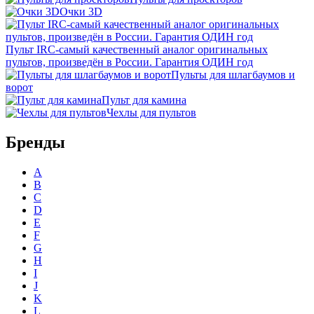
Очки 3D
Пульт IRC-самый качественный аналог оригинальных
пультов, произведён в России. Гарантия ОДИН год
Пульты для шлагбаумов и
ворот
Пульт для камина
Чехлы для пультов
Бренды
A
B
C
D
E
F
G
H
I
J
K
L