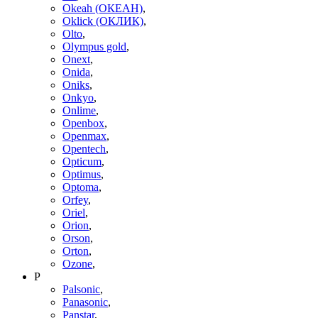
Okeah (ОКЕАН)
,
Oklick (ОКЛИК)
,
Olto
,
Olympus gold
,
Onext
,
Onida
,
Oniks
,
Onkyo
,
Onlime
,
Openbox
,
Openmax
,
Opentech
,
Opticum
,
Optimus
,
Optoma
,
Orfey
,
Oriel
,
Orion
,
Orson
,
Orton
,
Ozone
,
P
Palsonic
,
Panasonic
,
Panstar
,