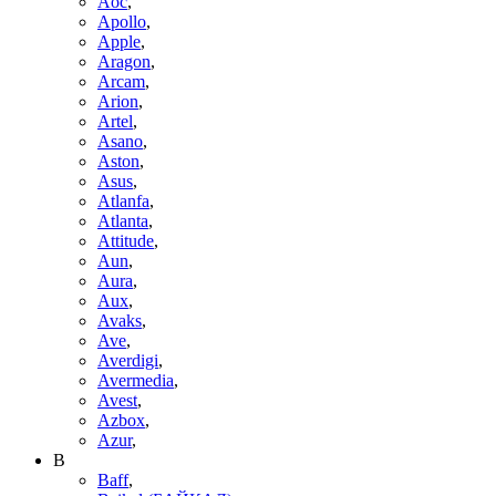
Aoc
,
Apollo
,
Apple
,
Aragon
,
Arcam
,
Arion
,
Artel
,
Asano
,
Aston
,
Asus
,
Atlanfa
,
Atlanta
,
Attitude
,
Aun
,
Aura
,
Aux
,
Avaks
,
Ave
,
Averdigi
,
Avermedia
,
Avest
,
Azbox
,
Azur
,
B
Baff
,