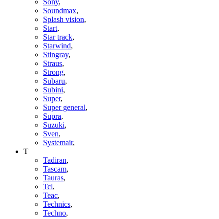
Sony
,
Soundmax
,
Splash vision
,
Start
,
Star track
,
Starwind
,
Stingray
,
Straus
,
Strong
,
Subaru
,
Subini
,
Super
,
Super general
,
Supra
,
Suzuki
,
Sven
,
Systemair
,
T
Tadiran
,
Tascam
,
Tauras
,
Tcl
,
Teac
,
Technics
,
Techno
,