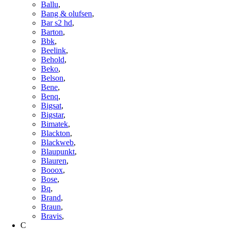
Ballu
,
Bang & olufsen
,
Bar s2 hd
,
Barton
,
Bbk
,
Beelink
,
Behold
,
Beko
,
Belson
,
Bene
,
Benq
,
Bigsat
,
Bigstar
,
Bimatek
,
Blackton
,
Blackweb
,
Blaupunkt
,
Blauren
,
Booox
,
Bose
,
Bq
,
Brand
,
Braun
,
Bravis
,
C