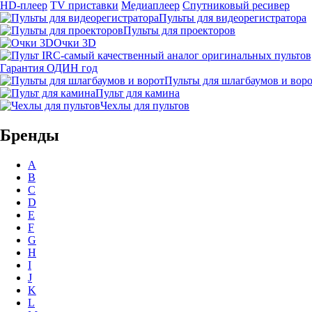
HD-плеер
TV приставки
Медиаплеер
Спутниковый ресивер
Пульты для видеорегистратора
Пульты для проекторов
Очки 3D
Гарантия ОДИН год
Пульты для шлагбаумов и вор
Пульт для камина
Чехлы для пультов
Бренды
A
B
C
D
E
F
G
H
I
J
K
L