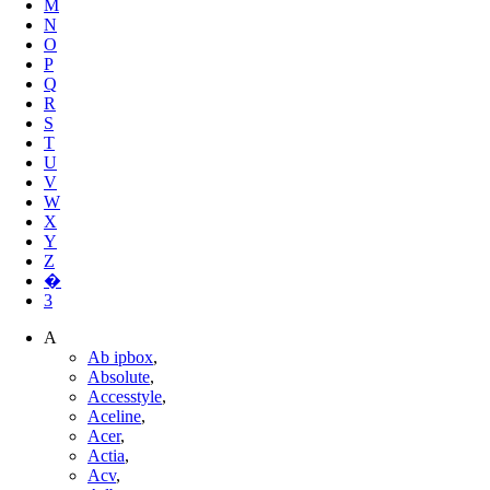
M
N
O
P
Q
R
S
T
U
V
W
X
Y
Z
�
3
A
Ab ipbox
,
Absolute
,
Accesstyle
,
Aceline
,
Acer
,
Actia
,
Acv
,