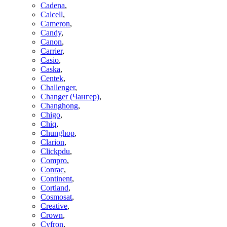
Cadena
,
Calcell
,
Cameron
,
Candy
,
Canon
,
Carrier
,
Casio
,
Caska
,
Centek
,
Challenger
,
Changer (Чангер)
,
Changhong
,
Chigo
,
Chiq
,
Chunghop
,
Clarion
,
Clickpdu
,
Compro
,
Conrac
,
Continent
,
Cortland
,
Cosmosat
,
Creative
,
Crown
,
Cyfron
,