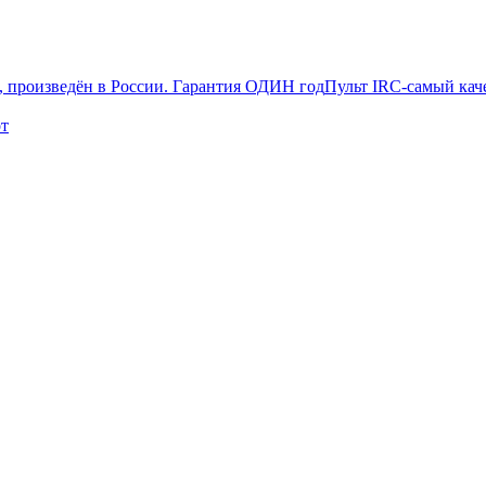
Пульт IRC-самый кач
от