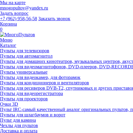
Мы на карте
mnogopultov@yandex.ru
Задать вопрос
+7 (962) 958-56-58
Заказать звонок
Корзина
0
Меню
Каталог
Пульты для телевизоров
Пульты для автомагнитол
Пульты для домашних кинотеатров, музыкальных центров, акусти
Пульты для видеомагнитофонов, DVD-плееров, DVD-RECOR
Пульты универсальные
Пульты для видеокамер, для фоторамок
Пульты для кондиционеров и вентиляторов
Пульты для ресиверов DVB-T2, спутниковых и других приставо
Пульты для видеорегистратора
Пульты для проекторов
Очки 3D
Пульт IRC-самый качественный аналог оригинальных пультов, 
Пульты для шлагбаумов и ворот
Пульт для камина
Чехлы для пультов
Доставка и оплата