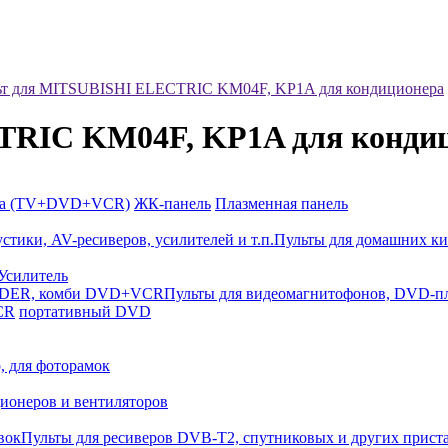
ьт для MITSUBISHI ELECTRIC KM04F, KP1A для кондиционера
TRIC KM04F, KP1A для конди
ка (TV+DVD+VCR)
ЖК-панель
Плазменная панель
Пульты для домашних ки
Усилитель
Пульты для видеомагнитофонов, DVD
CR
портативный DVD
, для фоторамок
ионеров и вентиляторов
Пульты для ресиверов DVB-T2, спутниковых и других прист