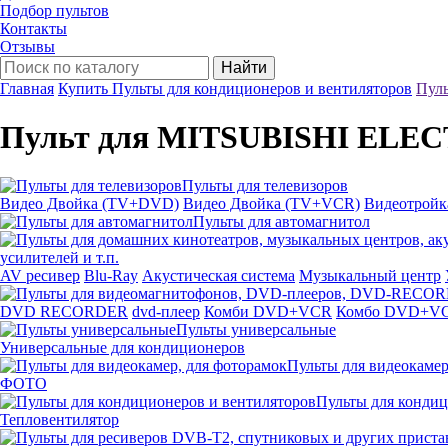
Подбор пультов
Контакты
Отзывы
Найти
Главная
Купить Пульты для кондиционеров и вентиляторов
Пул
Пульт для MITSUBISHI ELEC
Пульты для телевизоров
Видео Двойка (TV+DVD)
Видео Двойка (TV+VCR)
Видеотрой
Пульты для автомагнитол
усилителей и т.п.
AV ресивер
Blu-Ray
Акустическая система
Музыкальный центр
DVD RECORDER
dvd-плеер
Комби DVD+VCR
Комбо DVD+V
Пульты универсальные
Универсальные для кондиционеров
Пульты для видеокамер
ФОТО
Пульты для кондиц
Тепловентилятор