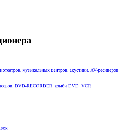
ционера
нотеатров, музыкальных центров, акустики, AV-ресиверов,
-плееров, DVD-RECORDER, комби DVD+VCR
авок