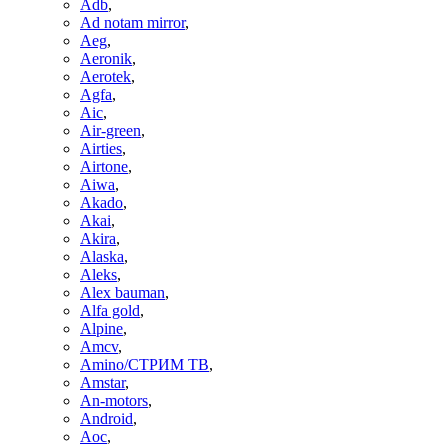
Adb
,
Ad notam mirror
,
Aeg
,
Aeronik
,
Aerotek
,
Agfa
,
Aic
,
Air-green
,
Airties
,
Airtone
,
Aiwa
,
Akado
,
Akai
,
Akira
,
Alaska
,
Aleks
,
Alex bauman
,
Alfa gold
,
Alpine
,
Amcv
,
Amino/СТРИМ ТВ
,
Amstar
,
An-motors
,
Android
,
Aoc
,