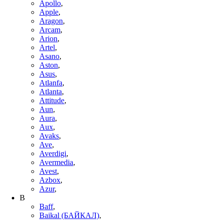
Apollo
,
Apple
,
Aragon
,
Arcam
,
Arion
,
Artel
,
Asano
,
Aston
,
Asus
,
Atlanfa
,
Atlanta
,
Attitude
,
Aun
,
Aura
,
Aux
,
Avaks
,
Ave
,
Averdigi
,
Avermedia
,
Avest
,
Azbox
,
Azur
,
B
Baff
,
Baikal (БАЙКАЛ)
,