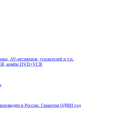
ки, AV-ресиверов, усилителей и т.п.
DER, комби DVD+VCR
к
произведён в России. Гарантия ОДИН год