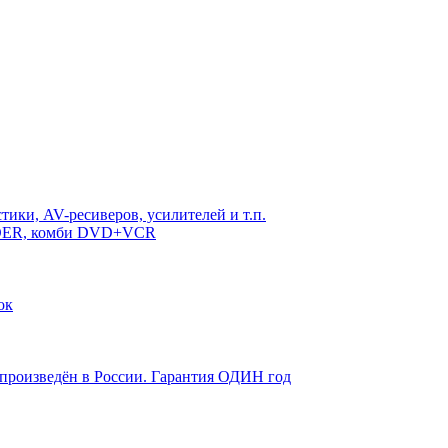
ики, AV-ресиверов, усилителей и т.п.
RDER, комби DVD+VCR
ок
 произведён в России. Гарантия ОДИН год