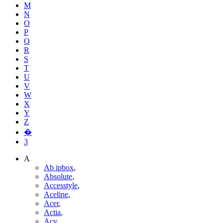
M
N
O
P
Q
R
S
T
U
V
W
X
Y
Z
�
3
A
Ab ipbox
,
Absolute
,
Accesstyle
,
Aceline
,
Acer
,
Actia
,
Acv
,