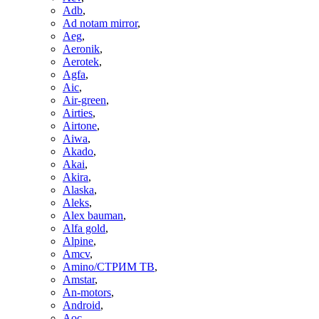
Adb
,
Ad notam mirror
,
Aeg
,
Aeronik
,
Aerotek
,
Agfa
,
Aic
,
Air-green
,
Airties
,
Airtone
,
Aiwa
,
Akado
,
Akai
,
Akira
,
Alaska
,
Aleks
,
Alex bauman
,
Alfa gold
,
Alpine
,
Amcv
,
Amino/СТРИМ ТВ
,
Amstar
,
An-motors
,
Android
,
Aoc
,