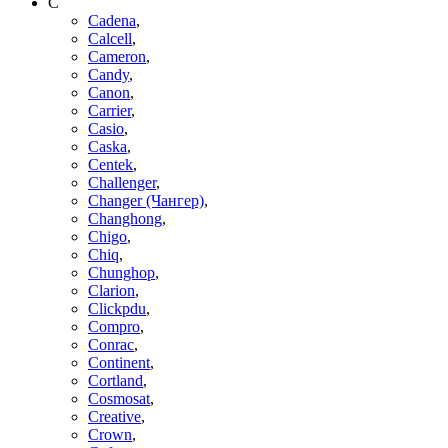
C
Cadena
,
Calcell
,
Cameron
,
Candy
,
Canon
,
Carrier
,
Casio
,
Caska
,
Centek
,
Challenger
,
Changer (Чангер)
,
Changhong
,
Chigo
,
Chiq
,
Chunghop
,
Clarion
,
Clickpdu
,
Compro
,
Conrac
,
Continent
,
Cortland
,
Cosmosat
,
Creative
,
Crown
,