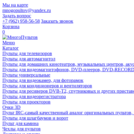
Мы на карте
mnogopultov@yandex.ru
Задать вопрос
+7 (962) 958-56-58
Заказать звонок
Корзина
0
Меню
Каталог
Пульты для телевизоров
Пульты для автомагнитол
Пульты для домашних кинотеатров, музыкальных центров, акуст
Пульты для видеомагнитофонов, DVD-плееров, DVD-RECO
Пульты универсальные
Пульты для видеокамер, для фоторамок
Пульты для кондиционеров и вентиляторов
Пульты для ресиверов DVB-T2, спутниковых и других пристав
Пульты для видеорегистратора
Пульты для проекторов
Очки 3D
Пульт IRC-самый качественный аналог оригинальных пультов,
Пульты для шлагбаумов и ворот
Пульт для камина
Чехлы для пультов