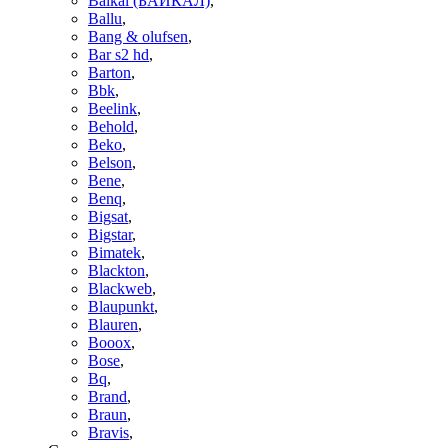
Baikal (БАЙКАЛ)
,
Ballu
,
Bang & olufsen
,
Bar s2 hd
,
Barton
,
Bbk
,
Beelink
,
Behold
,
Beko
,
Belson
,
Bene
,
Benq
,
Bigsat
,
Bigstar
,
Bimatek
,
Blackton
,
Blackweb
,
Blaupunkt
,
Blauren
,
Booox
,
Bose
,
Bq
,
Brand
,
Braun
,
Bravis
,