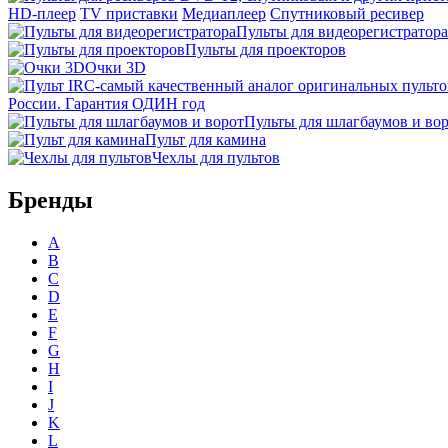
HD-плеер
TV приставки
Медиаплеер
Спутниковый ресивер
Пульты для видеорегистратора
Пульты для проекторов
Очки 3D
России. Гарантия ОДИН год
Пульты для шлагбаумов и во
Пульт для камина
Чехлы для пультов
Бренды
A
B
C
D
E
F
G
H
I
J
K
L