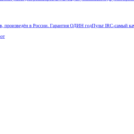
Пульт IRC-самый ка
рот