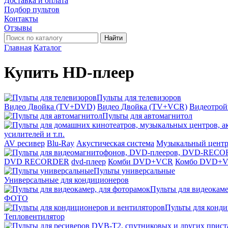
Доставка и оплата
Подбор пультов
Контакты
Отзывы
Найти
Главная
Каталог
Купить HD-плеер
Пульты для телевизоров
Видео Двойка (TV+DVD)
Видео Двойка (TV+VCR)
Видеотро
Пульты для автомагнитол
усилителей и т.п.
AV ресивер
Blu-Ray
Акустическая система
Музыкальный цент
DVD RECORDER
dvd-плеер
Комби DVD+VCR
Комбо DVD+
Пульты универсальные
Универсальные для кондиционеров
Пульты для видеокаме
ФОТО
Пульты для конди
Тепловентилятор