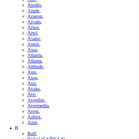
Apollo
,
Apple
,
Aragon
,
Arcam
,
Arion
,
Artel
,
Asano
,
Aston
,
Asus
,
Atlanfa
,
Atlanta
,
Attitude
,
Aun
,
Aura
,
Aux
,
Avaks
,
Ave
,
Averdigi
,
Avermedia
,
Avest
,
Azbox
,
Azur
,
B
Baff
,