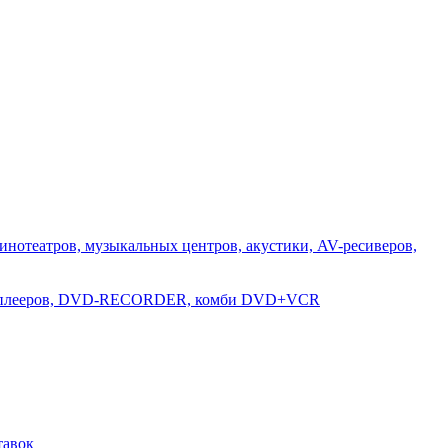
инотеатров, музыкальных центров, акустики, AV-ресиверов,
D-плееров, DVD-RECORDER, комби DVD+VCR
тавок