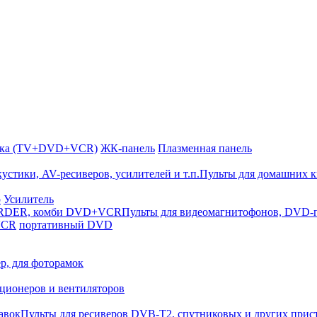
йка (TV+DVD+VCR)
ЖК-панель
Плазменная панель
Пульты для домашних к
р
Усилитель
Пульты для видеомагнитофонов, DV
VCR
портативный DVD
р, для фоторамок
ционеров и вентиляторов
Пульты для ресиверов DVB-T2, спутниковых и других прис