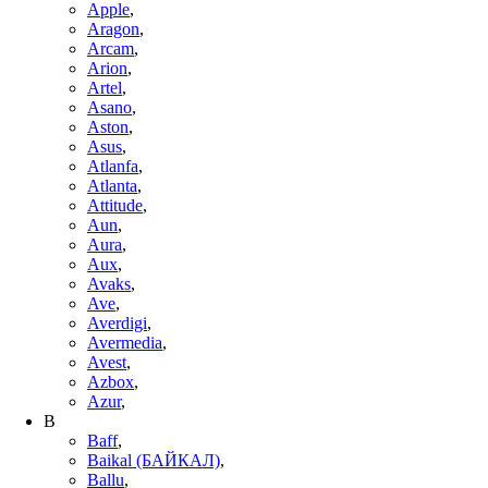
Apple
,
Aragon
,
Arcam
,
Arion
,
Artel
,
Asano
,
Aston
,
Asus
,
Atlanfa
,
Atlanta
,
Attitude
,
Aun
,
Aura
,
Aux
,
Avaks
,
Ave
,
Averdigi
,
Avermedia
,
Avest
,
Azbox
,
Azur
,
B
Baff
,
Baikal (БАЙКАЛ)
,
Ballu
,