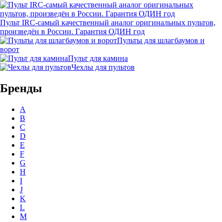
Пульт IRC-самый качественный аналог оригинальных пультов,
произведён в России. Гарантия ОДИН год
Пульты для шлагбаумов и
ворот
Пульт для камина
Чехлы для пультов
Бренды
A
B
C
D
E
F
G
H
I
J
K
L
M