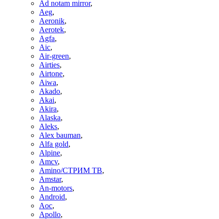
Ad notam mirror
,
Aeg
,
Aeronik
,
Aerotek
,
Agfa
,
Aic
,
Air-green
,
Airties
,
Airtone
,
Aiwa
,
Akado
,
Akai
,
Akira
,
Alaska
,
Aleks
,
Alex bauman
,
Alfa gold
,
Alpine
,
Amcv
,
Amino/СТРИМ ТВ
,
Amstar
,
An-motors
,
Android
,
Aoc
,
Apollo
,