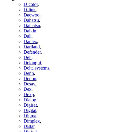
D-color
,
D-link
,
Daewoo
,
Dahatsu
,
Daihatsu
,
Daikin
,
Dali
,
Dantex
,
Dartland
,
Defender
,
Dell
,
Delonghi
,
Delta systems
,
Denn
,
Denon
,
Desay
,
Dex
,
Dexp
,
Dialog
,
Digisat
,
Digital
,
Digma
,
Dimplex
,
Distar
,
Divisat
,