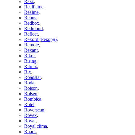
Razz
,
Realflame
,
Realme
,
Rebus
,
Redbox
,
Redmond
,
Reflect
,
Rekord (Рекорд)
,
Remote
,
Rexant
,
Rikor
,
Rising
,
Ritmix
,
Rix
,
Roadstar
,
Roda
,
Roison
,
Rolsen
,
Rombica
,
Rotel
,
Roverscan
,
Rovex
,
Royal
,
Royal clima
,
Ruark
,