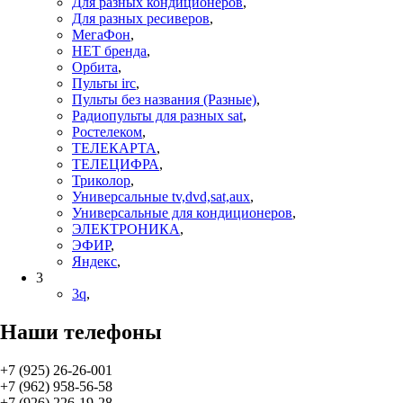
Для разных кондиционеров
,
Для разных ресиверов
,
МегаФон
,
НЕТ бренда
,
Орбита
,
Пульты irc
,
Пульты без названия (Разные)
,
Радиопульты для разных sat
,
Ростелеком
,
ТЕЛЕКАРТА
,
ТЕЛЕЦИФРА
,
Триколор
,
Универсальные tv,dvd,sat,aux
,
Универсальные для кондиционеров
,
ЭЛЕКТРОНИКА
,
ЭФИР
,
Яндекс
,
3
3q
,
Наши телефоны
+7 (925) 26-26-001
+7 (962) 958-56-58
+7 (926) 226-19-28