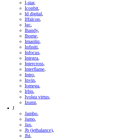
I-star
,
Iconbit
,
Id digital
,
Iffalcon
,
Igc
,
Ihandy
,
Ihome
,
Imaqliq
,
Infiniti
,
Infocus
,
Integra
,
Intercross
,
Interflame
,
Intro
,
Invin
,
Iomega
,
Irbis
,
Ivolga virtus
,
Izumi
,
J
Jambo
,
Jamo
,
Jax
,
Jb (jetbalance)
,
Jbl
,