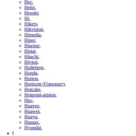
Hec
,
Helix
,
Hessler
,
Hi
,
Hikers
,
Hikvision
,
Himedia
,
Hiper
,
Hisense
,
Histar
,
Hitachi
,
Hivion
,
Holleberg
,
Honda
,
Horion
,
Horizont (Горизонт)
,
Hotcake
,
Hotpoint-ariston
,
Hpc
,
Huavee
,
Huawei
,
Huayu
,
Humax
,
Hyundai
,
I