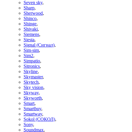
Seven sky
,
Sharp
,
Sherwood
,
Shinco
,
Shinge
,
Shivaki
,
Siemens
,
Siesta
,
Signal (Сигнал)
,
Sim-sim
,
Sim2
,
Simpatio
,
Sitronics
,
Skyline
,
Skymaster
,
Skytech
,
Sky vision
,
Skyway
,
Skyworth
,
Smart
,
Smartbuy
,
Smartway
,
Sokol (СОКОЛ)
,
Sony
,
Soundmax
,