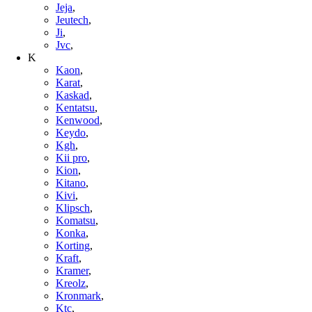
Jeja
,
Jeutech
,
Ji
,
Jvc
,
K
Kaon
,
Karat
,
Kaskad
,
Kentatsu
,
Kenwood
,
Keydo
,
Kgh
,
Kii pro
,
Kion
,
Kitano
,
Kivi
,
Klipsch
,
Komatsu
,
Konka
,
Korting
,
Kraft
,
Kramer
,
Kreolz
,
Kronmark
,
Ktc
,