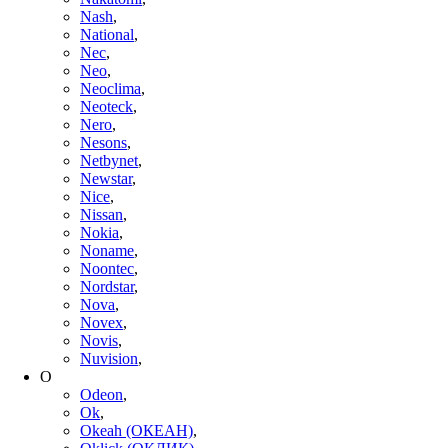
Nash
,
National
,
Nec
,
Neo
,
Neoclima
,
Neoteck
,
Nero
,
Nesons
,
Netbynet
,
Newstar
,
Nice
,
Nissan
,
Nokia
,
Noname
,
Noontec
,
Nordstar
,
Nova
,
Novex
,
Novis
,
Nuvision
,
O
Odeon
,
Ok
,
Okeah (ОКЕАН)
,