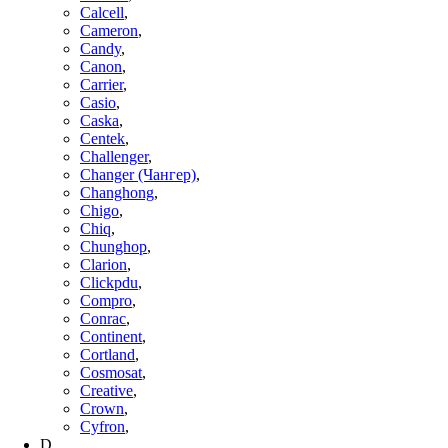
Calcell
,
Cameron
,
Candy
,
Canon
,
Carrier
,
Casio
,
Caska
,
Centek
,
Challenger
,
Changer (Чангер)
,
Changhong
,
Chigo
,
Chiq
,
Chunghop
,
Clarion
,
Clickpdu
,
Compro
,
Conrac
,
Continent
,
Cortland
,
Cosmosat
,
Creative
,
Crown
,
Cyfron
,
D