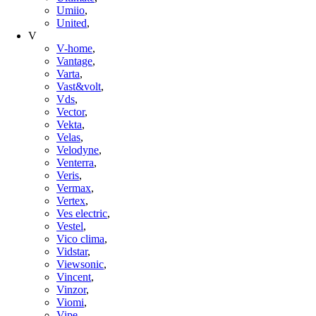
Umiio
,
United
,
V
V-home
,
Vantage
,
Varta
,
Vast&volt
,
Vds
,
Vector
,
Vekta
,
Velas
,
Velodyne
,
Venterra
,
Veris
,
Vermax
,
Vertex
,
Ves electric
,
Vestel
,
Vico clima
,
Vidstar
,
Viewsonic
,
Vincent
,
Vinzor
,
Viomi
,
Vipe
,