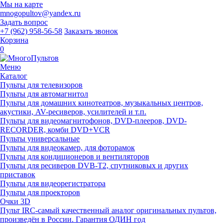
Мы на карте
mnogopultov@yandex.ru
Задать вопрос
+7 (962) 958-56-58
Заказать звонок
Корзина
0
Меню
Каталог
Пульты для телевизоров
Пульты для автомагнитол
Пульты для домашних кинотеатров, музыкальных центров,
акустики, AV-ресиверов, усилителей и т.п.
Пульты для видеомагнитофонов, DVD-плееров, DVD-
RECORDER, комби DVD+VCR
Пульты универсальные
Пульты для видеокамер, для фоторамок
Пульты для кондиционеров и вентиляторов
Пульты для ресиверов DVB-T2, спутниковых и других
приставок
Пульты для видеорегистратора
Пульты для проекторов
Очки 3D
Пульт IRC-самый качественный аналог оригинальных пультов,
произведён в России. Гарантия ОДИН год