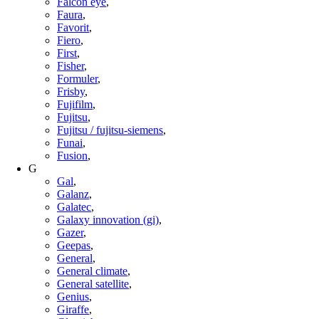
Falcon eye
,
Faura
,
Favorit
,
Fiero
,
First
,
Fisher
,
Formuler
,
Frisby
,
Fujifilm
,
Fujitsu
,
Fujitsu / fujitsu-siemens
,
Funai
,
Fusion
,
G
Gal
,
Galanz
,
Galatec
,
Galaxy innovation (gi)
,
Gazer
,
Geepas
,
General
,
General climate
,
General satellite
,
Genius
,
Giraffe
,