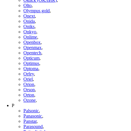
Oklick (ОКЛИК)
,
Olto
,
Olympus gold
,
Onext
,
Onida
,
Oniks
,
Onkyo
,
Onlime
,
Openbox
,
Openmax
,
Opentech
,
Opticum
,
Optimus
,
Optoma
,
Orfey
,
Oriel
,
Orion
,
Orson
,
Orton
,
Ozone
,
P
Palsonic
,
Panasonic
,
Panstar
,
Parasound
,