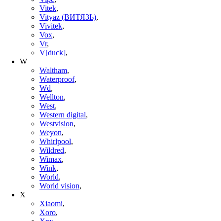
Vitek
,
Vityaz (ВИТЯЗЬ)
,
Vivitek
,
Vox
,
Vr
,
V[duck]
,
W
Waltham
,
Waterproof
,
Wd
,
Wellton
,
West
,
Western digital
,
Westvision
,
Weyon
,
Whirlpool
,
Wildred
,
Wimax
,
Wink
,
World
,
World vision
,
X
Xiaomi
,
Xoro
,