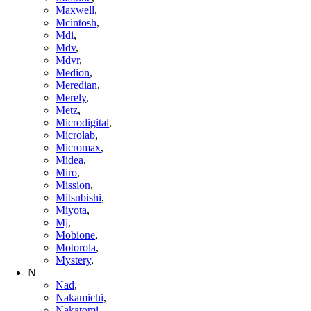
Maxwell
,
Mcintosh
,
Mdi
,
Mdv
,
Mdvr
,
Medion
,
Meredian
,
Merely
,
Metz
,
Microdigital
,
Microlab
,
Micromax
,
Midea
,
Miro
,
Mission
,
Mitsubishi
,
Miyota
,
Mj
,
Mobione
,
Motorola
,
Mystery
,
N
Nad
,
Nakamichi
,
Nakatomi
,