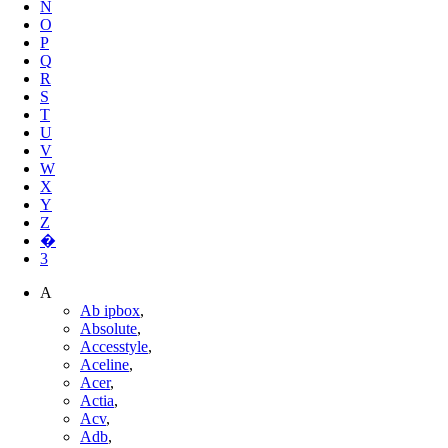
N
O
P
Q
R
S
T
U
V
W
X
Y
Z
�
3
A
Ab ipbox
,
Absolute
,
Accesstyle
,
Aceline
,
Acer
,
Actia
,
Acv
,
Adb
,