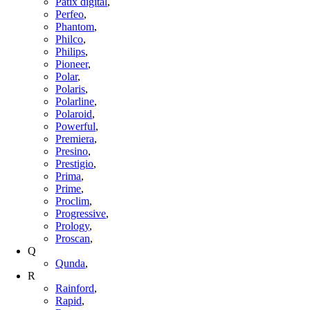
Patix digital
,
Perfeo
,
Phantom
,
Philco
,
Philips
,
Pioneer
,
Polar
,
Polaris
,
Polarline
,
Polaroid
,
Powerful
,
Premiera
,
Presino
,
Prestigio
,
Prima
,
Prime
,
Proclim
,
Progressive
,
Prology
,
Proscan
,
Q
Qunda
,
R
Rainford
,
Rapid
,