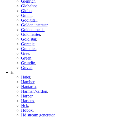
Glenrich
,
Globalteq
,
Globo
,
Gmini
,
Godigital
,
Golden interstar
,
Golden media
,
Goldmaster
,
Gold star
,
Gorenje
,
Grandtec
,
Gree
,
Green
,
Grundig
,
Guvial
,
H
Haier
,
Hamber
,
Hantarex
,
Harman/kardon
,
Harper
,
Hartens
,
Hck
,
Hdbox
,
Hd stream generator
,