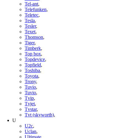
Tel-ant
,
Telefunken
,
Teletec
,
Tesla
,
Tesler
,
Texet
,
Thomson
,
Tiger
,
Timberk
,
Top box
,
Topdevice
,
Topfield
,
Toshiba
,
Toyota
,
Trony
,
Tuvio
,
Tuvio
,
Tvip
,
Tvjet
,
Tvstar
,
Tvt (skyworth)
,
U
U2c
,
Uclan
,
Ultimate
,