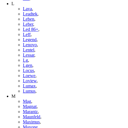
L
Lava
,
Leadtek
,
Leben
,
Leber
,
Led 86+
,
Leff
,
Legend
,
Lenovo
,
Lentel
,
Lessar
,
Lg
,
Lgen
,
Locus
,
Loewe
,
Loview
,
Lumax
,
Lumus
,
M
Mag
,
Magnat
,
Marantz
,
Maunfeld
,
Maximus
,
Maxone
,