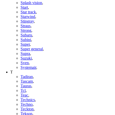
Splash vision
,
Start
,
Star track
,
Starwind
,
Stingray
,
Straus
,
Strong
,
Subaru
,
Subini
,
Super
,
Super general
,
Supra
,
Suzuki
,
Sven
,
Systemair
,
T
Tadiran
,
Tascam
,
Tauras
,
Tcl
,
Teac
,
Technics
,
Techno
,
Teckton
,
Tekson
,