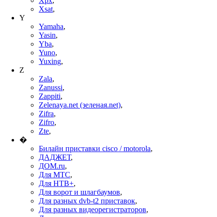
Xpx
,
Xsat
,
Y
Yamaha
,
Yasin
,
Yba
,
Yuno
,
Yuxing
,
Z
Zala
,
Zanussi
,
Zappiti
,
Zelenaya.net (зеленая.net)
,
Zifra
,
Zifro
,
Zte
,
�
Билайн приставки cisco / motorola
,
ДАДЖЕТ
,
ДОМ.ru
,
Для МТС
,
Для НТВ+
,
Для ворот и шлагбаумов
,
Для разных dvb-t2 приставок
,
Для разных видеорегистраторов
,