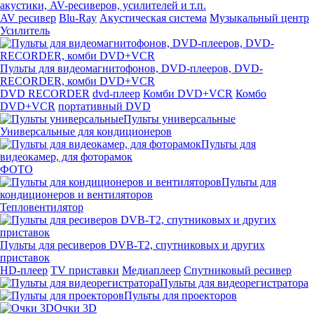
акустики, AV-ресиверов, усилителей и т.п.
AV ресивер
Blu-Ray
Акустическая система
Музыкальный центр
Усилитель
Пульты для видеомагнитофонов, DVD-плееров, DVD-
RECORDER, комби DVD+VCR
DVD RECORDER
dvd-плеер
Комби DVD+VCR
Комбо
DVD+VCR
портативный DVD
Пульты универсальные
Универсальные для кондиционеров
Пульты для
видеокамер, для фоторамок
ФОТО
Пульты для
кондиционеров и вентиляторов
Тепловентилятор
Пульты для ресиверов DVB-T2, спутниковых и других
приставок
HD-плеер
TV приставки
Медиаплеер
Спутниковый ресивер
Пульты для видеорегистратора
Пульты для проекторов
Очки 3D