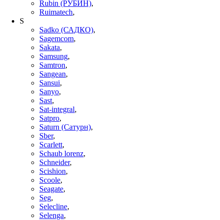
Rubin (РУБИН)
,
Ruimatech
,
S
Sadko (САДКО)
,
Sagemcom
,
Sakata
,
Samsung
,
Samtron
,
Sangean
,
Sansui
,
Sanyo
,
Sast
,
Sat-integral
,
Satpro
,
Saturn (Сатурн)
,
Sber
,
Scarlett
,
Schaub lorenz
,
Schneider
,
Scishion
,
Scoole
,
Seagate
,
Seg
,
Selecline
,
Selenga
,