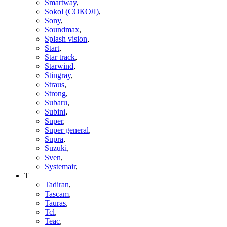
Smartway
,
Sokol (СОКОЛ)
,
Sony
,
Soundmax
,
Splash vision
,
Start
,
Star track
,
Starwind
,
Stingray
,
Straus
,
Strong
,
Subaru
,
Subini
,
Super
,
Super general
,
Supra
,
Suzuki
,
Sven
,
Systemair
,
T
Tadiran
,
Tascam
,
Tauras
,
Tcl
,
Teac
,