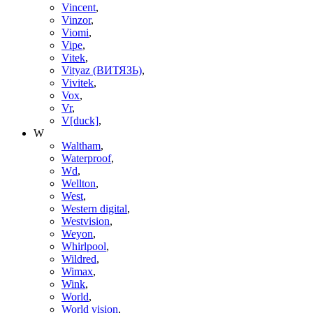
Vincent
,
Vinzor
,
Viomi
,
Vipe
,
Vitek
,
Vityaz (ВИТЯЗЬ)
,
Vivitek
,
Vox
,
Vr
,
V[duck]
,
W
Waltham
,
Waterproof
,
Wd
,
Wellton
,
West
,
Western digital
,
Westvision
,
Weyon
,
Whirlpool
,
Wildred
,
Wimax
,
Wink
,
World
,
World vision
,