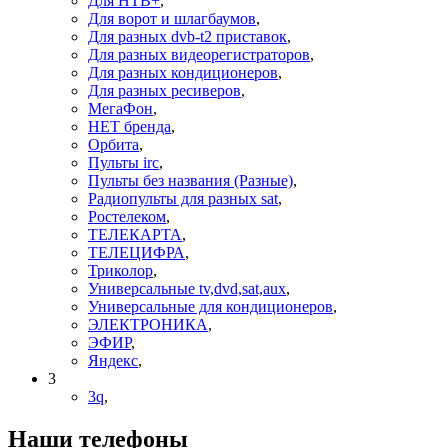
Для НТВ+
,
Для ворот и шлагбаумов
,
Для разных dvb-t2 приставок
,
Для разных видеорегистраторов
,
Для разных кондиционеров
,
Для разных ресиверов
,
МегаФон
,
НЕТ бренда
,
Орбита
,
Пульты irc
,
Пульты без названия (Разные)
,
Радиопульты для разных sat
,
Ростелеком
,
ТЕЛЕКАРТА
,
ТЕЛЕЦИФРА
,
Триколор
,
Универсальные tv,dvd,sat,aux
,
Универсальные для кондиционеров
,
ЭЛЕКТРОНИКА
,
ЭФИР
,
Яндекс
,
3
3q
,
Наши телефоны