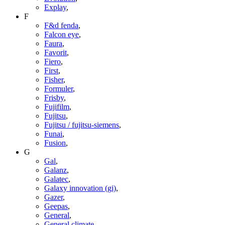
Explay
,
F
F&d fenda
,
Falcon eye
,
Faura
,
Favorit
,
Fiero
,
First
,
Fisher
,
Formuler
,
Frisby
,
Fujifilm
,
Fujitsu
,
Fujitsu / fujitsu-siemens
,
Funai
,
Fusion
,
G
Gal
,
Galanz
,
Galatec
,
Galaxy innovation (gi)
,
Gazer
,
Geepas
,
General
,
General climate
,