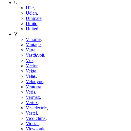
U
U2c
,
Uclan
,
Ultimate
,
Umiio
,
United
,
V
V-home
,
Vantage
,
Varta
,
Vast&volt
,
Vds
,
Vector
,
Vekta
,
Velas
,
Velodyne
,
Venterra
,
Veris
,
Vermax
,
Vertex
,
Ves electric
,
Vestel
,
Vico clima
,
Vidstar
,
Viewsonic
,