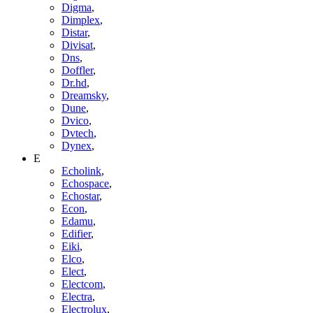
Digma
,
Dimplex
,
Distar
,
Divisat
,
Dns
,
Doffler
,
Dr.hd
,
Dreamsky
,
Dune
,
Dvico
,
Dvtech
,
Dynex
,
E
Echolink
,
Echospace
,
Echostar
,
Econ
,
Edamu
,
Edifier
,
Eiki
,
Elco
,
Elect
,
Electcom
,
Electra
,
Electrolux
,