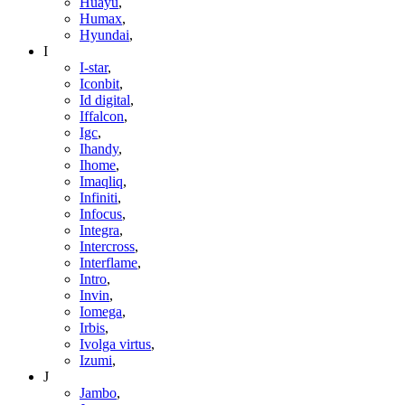
Huayu
,
Humax
,
Hyundai
,
I
I-star
,
Iconbit
,
Id digital
,
Iffalcon
,
Igc
,
Ihandy
,
Ihome
,
Imaqliq
,
Infiniti
,
Infocus
,
Integra
,
Intercross
,
Interflame
,
Intro
,
Invin
,
Iomega
,
Irbis
,
Ivolga virtus
,
Izumi
,
J
Jambo
,