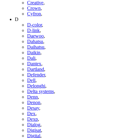
Creative
,
Crown
,
Cyfron
,
D
D-color
,
D-link
,
Daewoo
,
Dahatsu
,
Daihatsu
,
Daikin
,
Dali
,
Dantex
,
Dartland
,
Defender
,
Dell
,
Delonghi
,
Delta systems
,
Denn
,
Denon
,
Desay
,
Dex
,
Dexp
,
Dialog
,
Digisat
,
Digital
,