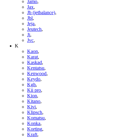
Jamo
,
Jax
,
Jb (jetbalance)
,
Jbl
,
Jeja
,
Jeutech
,
Ji
,
Jvc
,
K
Kaon
,
Karat
,
Kaskad
,
Kentatsu
,
Kenwood
,
Keydo
,
Kgh
,
Kii pro
,
Kion
,
Kitano
,
Kivi
,
Klipsch
,
Komatsu
,
Konka
,
Korting
,
Kraft
,