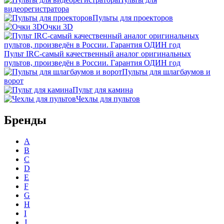
видеорегистратора
Пульты для проекторов
Очки 3D
Пульт IRC-самый качественный аналог оригинальных
пультов, произведён в России. Гарантия ОДИН год
Пульты для шлагбаумов и
ворот
Пульт для камина
Чехлы для пультов
Бренды
A
B
C
D
E
F
G
H
I
J