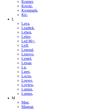
Kramer
,
Kreolz
,
Kronmark
,
Ktc
,
L
Lava
,
Leadtek
,
Leben
,
Leber
,
Led 86+
,
Leff
,
Legend
,
Lenovo
,
Lentel
,
Lessar
,
Lg
,
Lgen
,
Locus
,
Loewe
,
Loview
,
Lumax
,
Lumus
,
M
Mag
,
Magnat
,