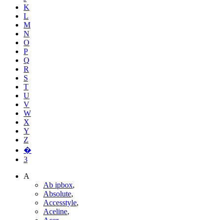
K
L
M
N
O
P
Q
R
S
T
U
V
W
X
Y
Z
�
3
A
Ab ipbox
,
Absolute
,
Accesstyle
,
Aceline
,