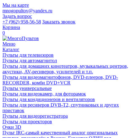
Мы на карте
mnogopultov@yandex.ru
Задать вопрос
+7 (962) 958-56-58
Заказать звонок
Корзина
0
Меню
Каталог
Пульты для телевизоров
Пульты для автомагнитол
Пульты для домашних кинотеатров, музыкальных центров,
акустики, AV-ресиверов, усилителей и т.п.
Пульты для видеомагнитофонов, DVD-плееров, DVD-
RECORDER, комби DVD+VCR
Пульты универсальные
Пульты для видеокамер, для фоторамок
Пульты для кондиционеров и вентиляторов
Пульты для ресиверов DVB-T2, спутниковых и других
приставок
Пульты для видеорегистратора
Пульты для проекторов
Очки 3D
Пульт IRC-самый качественный аналог оригинальных