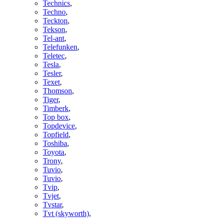
Technics
,
Techno
,
Teckton
,
Tekson
,
Tel-ant
,
Telefunken
,
Teletec
,
Tesla
,
Tesler
,
Texet
,
Thomson
,
Tiger
,
Timberk
,
Top box
,
Topdevice
,
Topfield
,
Toshiba
,
Toyota
,
Trony
,
Tuvio
,
Tuvio
,
Tvip
,
Tvjet
,
Tvstar
,
Tvt (skyworth)
,