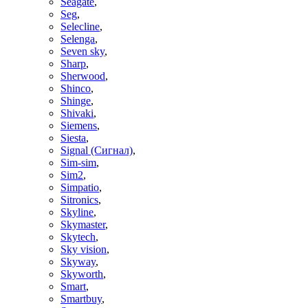
Seagate
,
Seg
,
Selecline
,
Selenga
,
Seven sky
,
Sharp
,
Sherwood
,
Shinco
,
Shinge
,
Shivaki
,
Siemens
,
Siesta
,
Signal (Сигнал)
,
Sim-sim
,
Sim2
,
Simpatio
,
Sitronics
,
Skyline
,
Skymaster
,
Skytech
,
Sky vision
,
Skyway
,
Skyworth
,
Smart
,
Smartbuy
,