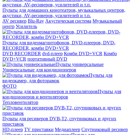
Пульты для домашних кинотеатров, музыкальных центров,
акустики, AV-ресиверов, усилителей и т.п.
AV ресивер
Blu-Ray
Акустическая система
Музыкальный
центр
Усилитель
Пульты для видеомагнитофонов, DVD-плееров, DVD-
RECORDER, комби DVD+VCR
DVD RECORDER
dvd-плеер
Комби DVD+VCR
Комбо
DVD+VCR
портативный DVD
Пульты универсальные
Универсальные для кондиционеров
Пульты для
видеокамер, для фоторамок
ФОТО
Пульты для
кондиционеров и вентиляторов
Тепловентилятор
Пульты для ресиверов DVB-T2, спутниковых и других
приставок
HD-плеер
TV приставки
Медиаплеер
Спутниковый ресивер
Пульты для