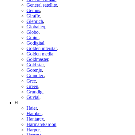
General satellite
,
Genius
,
Giraffe
,
Glenrich
,
Globalteq
,
Globo
,
Gmini
,
Godigital
,
Golden interstar
,
Golden media
,
Goldmaster
,
Gold star
,
Gorenje
,
Grandtec
,
Gree
,
Green
,
Grundig
,
Guvial
,
H
Haier
,
Hamber
,
Hantarex
,
Harman/kardon
,
Harper
,