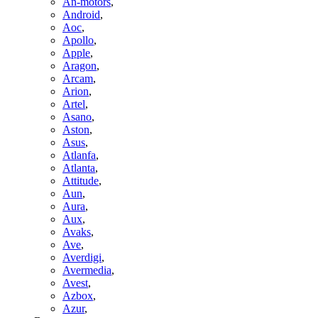
An-motors
,
Android
,
Aoc
,
Apollo
,
Apple
,
Aragon
,
Arcam
,
Arion
,
Artel
,
Asano
,
Aston
,
Asus
,
Atlanfa
,
Atlanta
,
Attitude
,
Aun
,
Aura
,
Aux
,
Avaks
,
Ave
,
Averdigi
,
Avermedia
,
Avest
,
Azbox
,
Azur
,