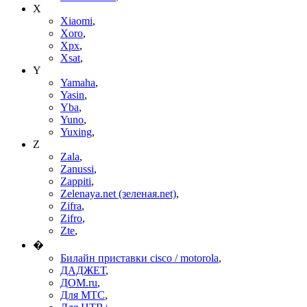
X
Xiaomi
,
Xoro
,
Xpx
,
Xsat
,
Y
Yamaha
,
Yasin
,
Yba
,
Yuno
,
Yuxing
,
Z
Zala
,
Zanussi
,
Zappiti
,
Zelenaya.net (зеленая.net)
,
Zifra
,
Zifro
,
Zte
,
�
Билайн приставки cisco / motorola
,
ДАДЖЕТ
,
ДОМ.ru
,
Для МТС
,