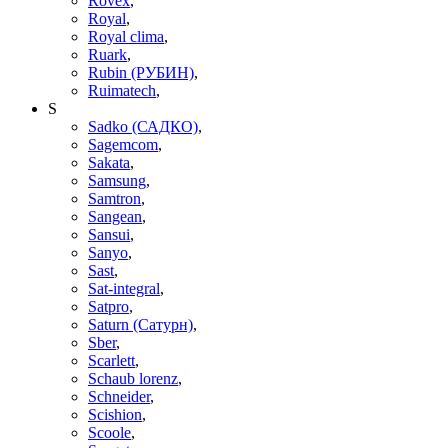
Rovex
,
Royal
,
Royal clima
,
Ruark
,
Rubin (РУБИН)
,
Ruimatech
,
S
Sadko (САДКО)
,
Sagemcom
,
Sakata
,
Samsung
,
Samtron
,
Sangean
,
Sansui
,
Sanyo
,
Sast
,
Sat-integral
,
Satpro
,
Saturn (Сатурн)
,
Sber
,
Scarlett
,
Schaub lorenz
,
Schneider
,
Scishion
,
Scoole
,