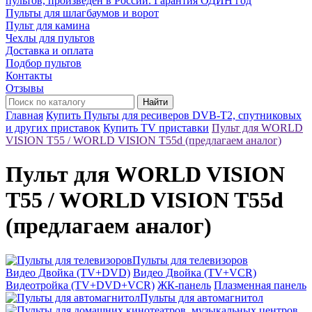
пультов, произведён в России. Гарантия ОДИН год
Пульты для шлагбаумов и ворот
Пульт для камина
Чехлы для пультов
Доставка и оплата
Подбор пультов
Контакты
Отзывы
Найти
Главная
Купить Пульты для ресиверов DVB-T2, спутниковых
и других приставок
Купить TV приставки
Пульт для WORLD
VISION T55 / WORLD VISION T55d (предлагаем аналог)
Пульт для WORLD VISION
T55 / WORLD VISION T55d
(предлагаем аналог)
Пульты для телевизоров
Видео Двойка (TV+DVD)
Видео Двойка (TV+VCR)
Видеотройка (TV+DVD+VCR)
ЖК-панель
Плазменная панель
Пульты для автомагнитол