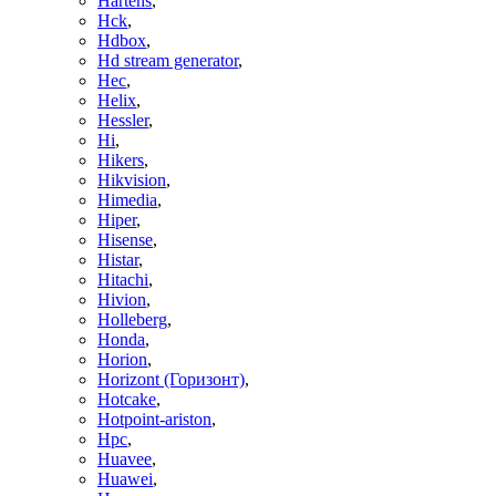
Hartens
,
Hck
,
Hdbox
,
Hd stream generator
,
Hec
,
Helix
,
Hessler
,
Hi
,
Hikers
,
Hikvision
,
Himedia
,
Hiper
,
Hisense
,
Histar
,
Hitachi
,
Hivion
,
Holleberg
,
Honda
,
Horion
,
Horizont (Горизонт)
,
Hotcake
,
Hotpoint-ariston
,
Hpc
,
Huavee
,
Huawei
,