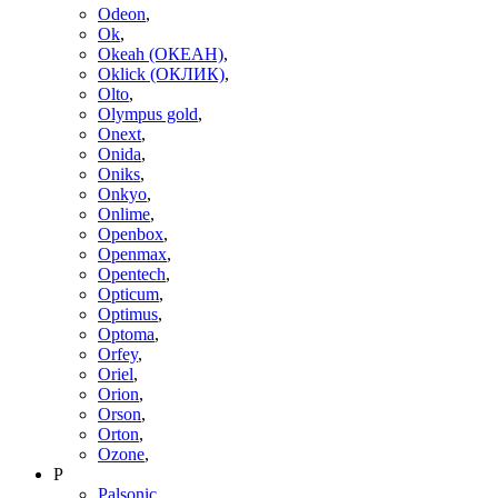
Odeon
,
Ok
,
Okeah (ОКЕАН)
,
Oklick (ОКЛИК)
,
Olto
,
Olympus gold
,
Onext
,
Onida
,
Oniks
,
Onkyo
,
Onlime
,
Openbox
,
Openmax
,
Opentech
,
Opticum
,
Optimus
,
Optoma
,
Orfey
,
Oriel
,
Orion
,
Orson
,
Orton
,
Ozone
,
P
Palsonic
,