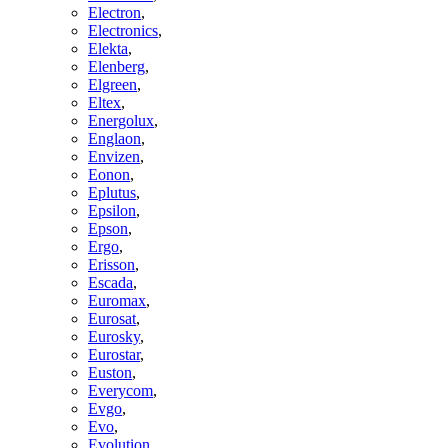
Electron
,
Electronics
,
Elekta
,
Elenberg
,
Elgreen
,
Eltex
,
Energolux
,
Englaon
,
Envizen
,
Eonon
,
Eplutus
,
Epsilon
,
Epson
,
Ergo
,
Erisson
,
Escada
,
Euromax
,
Eurosat
,
Eurosky
,
Eurostar
,
Euston
,
Everycom
,
Evgo
,
Evo
,
Evolution
,