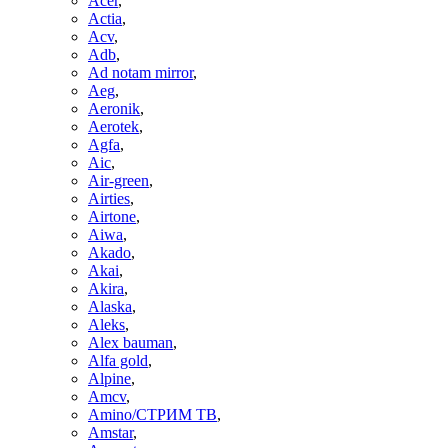
Acer
,
Actia
,
Acv
,
Adb
,
Ad notam mirror
,
Aeg
,
Aeronik
,
Aerotek
,
Agfa
,
Aic
,
Air-green
,
Airties
,
Airtone
,
Aiwa
,
Akado
,
Akai
,
Akira
,
Alaska
,
Aleks
,
Alex bauman
,
Alfa gold
,
Alpine
,
Amcv
,
Amino/СТРИМ ТВ
,
Amstar
,