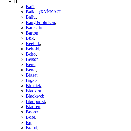
B
Baff
,
Baikal (БАЙКАЛ)
,
Ballu
,
Bang & olufsen
,
Bar s2 hd
,
Barton
,
Bbk
,
Beelink
,
Behold
,
Beko
,
Belson
,
Bene
,
Benq
,
Bigsat
,
Bigstar
,
Bimatek
,
Blackton
,
Blackweb
,
Blaupunkt
,
Blauren
,
Booox
,
Bose
,
Bq
,
Brand
,