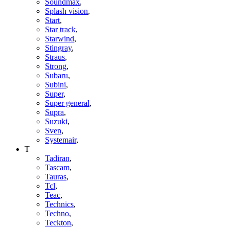
Soundmax
,
Splash vision
,
Start
,
Star track
,
Starwind
,
Stingray
,
Straus
,
Strong
,
Subaru
,
Subini
,
Super
,
Super general
,
Supra
,
Suzuki
,
Sven
,
Systemair
,
T
Tadiran
,
Tascam
,
Tauras
,
Tcl
,
Teac
,
Technics
,
Techno
,
Teckton
,