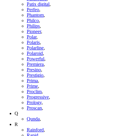
Patix digital
,
Perfeo
,
Phantom
,
Philco
,
Philips
,
Pioneer
,
Polar
,
Polaris
,
Polarline
,
Polaroid
,
Powerful
,
Premiera
,
Presino
,
Prestigio
,
Prima
,
Prime
,
Proclim
,
Progressive
,
Prology
,
Proscan
,
Q
Qunda
,
R
Rainford
,
Rapid
,