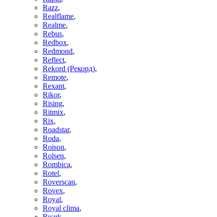
Razz
,
Realflame
,
Realme
,
Rebus
,
Redbox
,
Redmond
,
Reflect
,
Rekord (Рекорд)
,
Remote
,
Rexant
,
Rikor
,
Rising
,
Ritmix
,
Rix
,
Roadstar
,
Roda
,
Roison
,
Rolsen
,
Rombica
,
Rotel
,
Roverscan
,
Rovex
,
Royal
,
Royal clima
,
Ruark
,