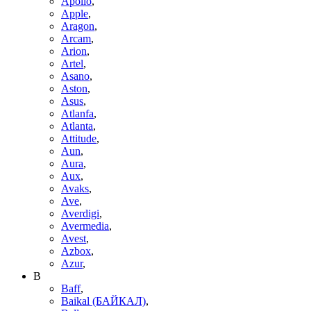
Apollo
,
Apple
,
Aragon
,
Arcam
,
Arion
,
Artel
,
Asano
,
Aston
,
Asus
,
Atlanfa
,
Atlanta
,
Attitude
,
Aun
,
Aura
,
Aux
,
Avaks
,
Ave
,
Averdigi
,
Avermedia
,
Avest
,
Azbox
,
Azur
,
B
Baff
,
Baikal (БАЙКАЛ)
,