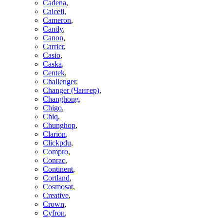
Cadena
,
Calcell
,
Cameron
,
Candy
,
Canon
,
Carrier
,
Casio
,
Caska
,
Centek
,
Challenger
,
Changer (Чангер)
,
Changhong
,
Chigo
,
Chiq
,
Chunghop
,
Clarion
,
Clickpdu
,
Compro
,
Conrac
,
Continent
,
Cortland
,
Cosmosat
,
Creative
,
Crown
,
Cyfron
,