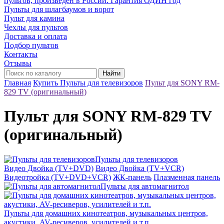
пультов, произведён в России. Гарантия ОДИН год
Пульты для шлагбаумов и ворот
Пульт для камина
Чехлы для пультов
Доставка и оплата
Подбор пультов
Контакты
Отзывы
Найти
Главная
Купить Пульты для телевизоров
Пульт для SONY RM-
829 TV (оригинальный)
Пульт для SONY RM-829 TV
(оригинальный)
Пульты для телевизоров
Видео Двойка (TV+DVD)
Видео Двойка (TV+VCR)
Видеотройка (TV+DVD+VCR)
ЖК-панель
Плазменная панель
Пульты для автомагнитол
Пульты для домашних кинотеатров, музыкальных центров,
акустики, AV-ресиверов, усилителей и т.п.