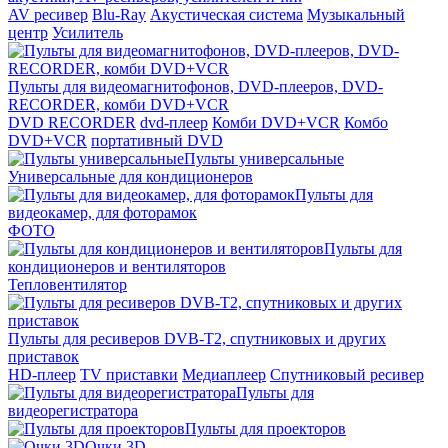
AV ресивер
Blu-Ray
Акустическая система
Музыкальный
центр
Усилитель
Пульты для видеомагнитофонов, DVD-плееров, DVD-
RECORDER, комби DVD+VCR
DVD RECORDER
dvd-плеер
Комби DVD+VCR
Комбо
DVD+VCR
портативный DVD
Пульты универсальные
Универсальные для кондиционеров
Пульты для
видеокамер, для фоторамок
ФОТО
Пульты для
кондиционеров и вентиляторов
Тепловентилятор
Пульты для ресиверов DVB-T2, спутниковых и других
приставок
HD-плеер
TV приставки
Медиаплеер
Спутниковый ресивер
Пульты для
видеорегистратора
Пульты для проекторов
Очки 3D