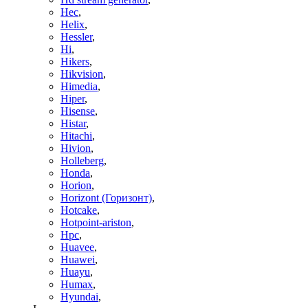
Hec
,
Helix
,
Hessler
,
Hi
,
Hikers
,
Hikvision
,
Himedia
,
Hiper
,
Hisense
,
Histar
,
Hitachi
,
Hivion
,
Holleberg
,
Honda
,
Horion
,
Horizont (Горизонт)
,
Hotcake
,
Hotpoint-ariston
,
Hpc
,
Huavee
,
Huawei
,
Huayu
,
Humax
,
Hyundai
,