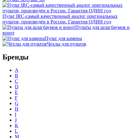
Пульт IRC-самый качественный аналог оригинальных
пультов, произведён в России. Гарантия ОДИН год
Пульты для шлагбаумов и
ворот
Пульт для камина
Чехлы для пультов
Бренды
A
B
C
D
E
F
G
H
I
J
K
L
M