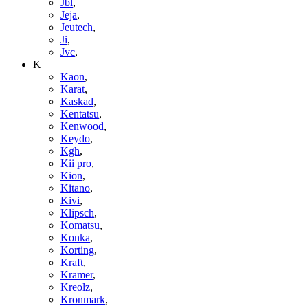
Jbl
,
Jeja
,
Jeutech
,
Ji
,
Jvc
,
K
Kaon
,
Karat
,
Kaskad
,
Kentatsu
,
Kenwood
,
Keydo
,
Kgh
,
Kii pro
,
Kion
,
Kitano
,
Kivi
,
Klipsch
,
Komatsu
,
Konka
,
Korting
,
Kraft
,
Kramer
,
Kreolz
,
Kronmark
,