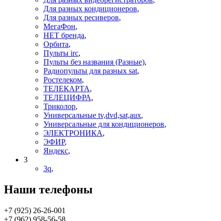
Для разных кондиционеров
,
Для разных ресиверов
,
МегаФон
,
НЕТ бренда
,
Орбита
,
Пульты irc
,
Пульты без названия (Разные)
,
Радиопульты для разных sat
,
Ростелеком
,
ТЕЛЕКАРТА
,
ТЕЛЕЦИФРА
,
Триколор
,
Универсальные tv,dvd,sat,aux
,
Универсальные для кондиционеров
,
ЭЛЕКТРОНИКА
,
ЭФИР
,
Яндекс
,
3
3q
,
Наши телефоны
+7 (925) 26-26-001
+7 (962) 958-56-58