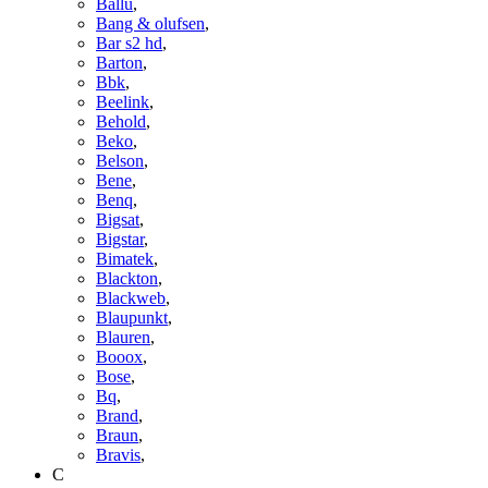
Ballu
,
Bang & olufsen
,
Bar s2 hd
,
Barton
,
Bbk
,
Beelink
,
Behold
,
Beko
,
Belson
,
Bene
,
Benq
,
Bigsat
,
Bigstar
,
Bimatek
,
Blackton
,
Blackweb
,
Blaupunkt
,
Blauren
,
Booox
,
Bose
,
Bq
,
Brand
,
Braun
,
Bravis
,
C