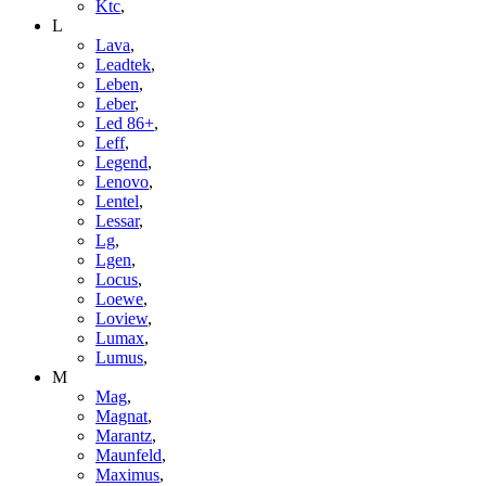
Ktc
,
L
Lava
,
Leadtek
,
Leben
,
Leber
,
Led 86+
,
Leff
,
Legend
,
Lenovo
,
Lentel
,
Lessar
,
Lg
,
Lgen
,
Locus
,
Loewe
,
Loview
,
Lumax
,
Lumus
,
M
Mag
,
Magnat
,
Marantz
,
Maunfeld
,
Maximus
,