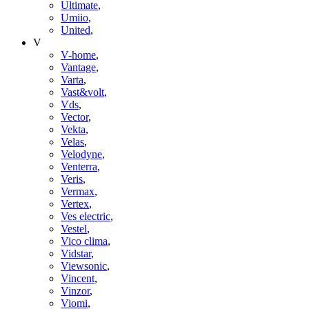
Ultimate
,
Umiio
,
United
,
V
V-home
,
Vantage
,
Varta
,
Vast&volt
,
Vds
,
Vector
,
Vekta
,
Velas
,
Velodyne
,
Venterra
,
Veris
,
Vermax
,
Vertex
,
Ves electric
,
Vestel
,
Vico clima
,
Vidstar
,
Viewsonic
,
Vincent
,
Vinzor
,
Viomi
,