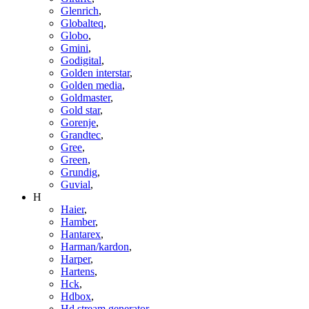
Glenrich
,
Globalteq
,
Globo
,
Gmini
,
Godigital
,
Golden interstar
,
Golden media
,
Goldmaster
,
Gold star
,
Gorenje
,
Grandtec
,
Gree
,
Green
,
Grundig
,
Guvial
,
H
Haier
,
Hamber
,
Hantarex
,
Harman/kardon
,
Harper
,
Hartens
,
Hck
,
Hdbox
,
Hd stream generator
,