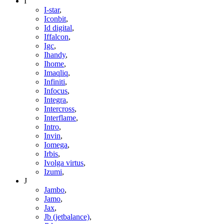
I
I-star
,
Iconbit
,
Id digital
,
Iffalcon
,
Igc
,
Ihandy
,
Ihome
,
Imaqliq
,
Infiniti
,
Infocus
,
Integra
,
Intercross
,
Interflame
,
Intro
,
Invin
,
Iomega
,
Irbis
,
Ivolga virtus
,
Izumi
,
J
Jambo
,
Jamo
,
Jax
,
Jb (jetbalance)
,