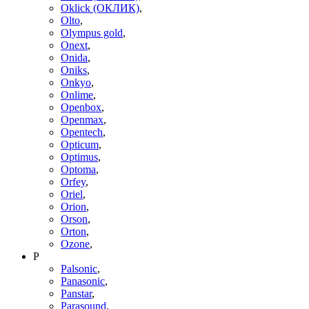
Oklick (ОКЛИК)
,
Olto
,
Olympus gold
,
Onext
,
Onida
,
Oniks
,
Onkyo
,
Onlime
,
Openbox
,
Openmax
,
Opentech
,
Opticum
,
Optimus
,
Optoma
,
Orfey
,
Oriel
,
Orion
,
Orson
,
Orton
,
Ozone
,
P
Palsonic
,
Panasonic
,
Panstar
,
Parasound
,