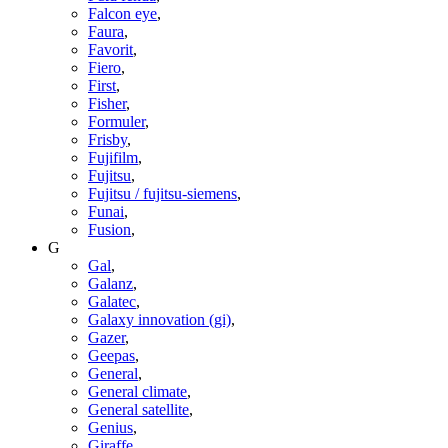
Falcon eye
,
Faura
,
Favorit
,
Fiero
,
First
,
Fisher
,
Formuler
,
Frisby
,
Fujifilm
,
Fujitsu
,
Fujitsu / fujitsu-siemens
,
Funai
,
Fusion
,
G
Gal
,
Galanz
,
Galatec
,
Galaxy innovation (gi)
,
Gazer
,
Geepas
,
General
,
General climate
,
General satellite
,
Genius
,
Giraffe
,