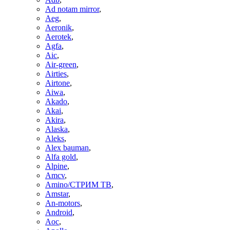
Ad notam mirror
,
Aeg
,
Aeronik
,
Aerotek
,
Agfa
,
Aic
,
Air-green
,
Airties
,
Airtone
,
Aiwa
,
Akado
,
Akai
,
Akira
,
Alaska
,
Aleks
,
Alex bauman
,
Alfa gold
,
Alpine
,
Amcv
,
Amino/СТРИМ ТВ
,
Amstar
,
An-motors
,
Android
,
Aoc
,