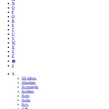
N
O
P
Q
R
S
T
U
V
W
X
Y
Z
�
3
A
Ab ipbox
,
Absolute
,
Accesstyle
,
Aceline
,
Acer
,
Actia
,
Acv
,
Adb
,