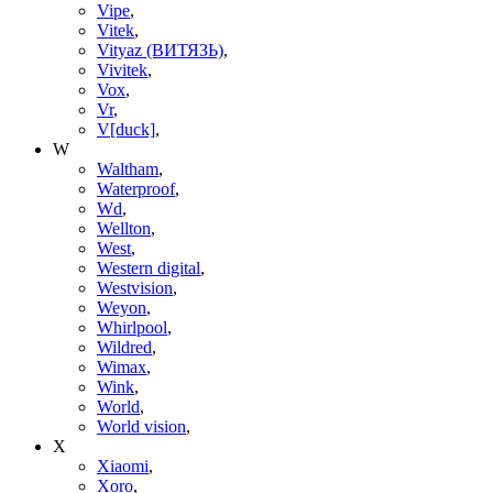
Vipe
,
Vitek
,
Vityaz (ВИТЯЗЬ)
,
Vivitek
,
Vox
,
Vr
,
V[duck]
,
W
Waltham
,
Waterproof
,
Wd
,
Wellton
,
West
,
Western digital
,
Westvision
,
Weyon
,
Whirlpool
,
Wildred
,
Wimax
,
Wink
,
World
,
World vision
,
X
Xiaomi
,
Xoro
,