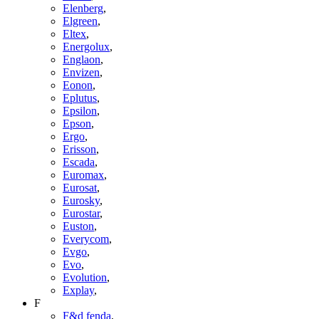
Elenberg
,
Elgreen
,
Eltex
,
Energolux
,
Englaon
,
Envizen
,
Eonon
,
Eplutus
,
Epsilon
,
Epson
,
Ergo
,
Erisson
,
Escada
,
Euromax
,
Eurosat
,
Eurosky
,
Eurostar
,
Euston
,
Everycom
,
Evgo
,
Evo
,
Evolution
,
Explay
,
F
F&d fenda
,