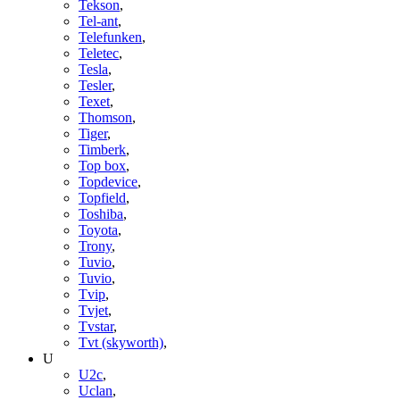
Tekson
,
Tel-ant
,
Telefunken
,
Teletec
,
Tesla
,
Tesler
,
Texet
,
Thomson
,
Tiger
,
Timberk
,
Top box
,
Topdevice
,
Topfield
,
Toshiba
,
Toyota
,
Trony
,
Tuvio
,
Tuvio
,
Tvip
,
Tvjet
,
Tvstar
,
Tvt (skyworth)
,
U
U2c
,
Uclan
,