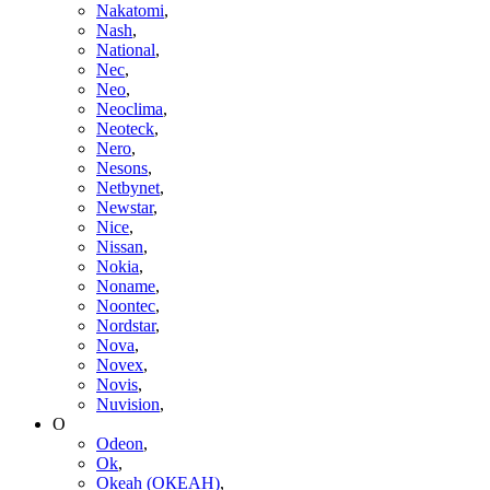
Nakatomi
,
Nash
,
National
,
Nec
,
Neo
,
Neoclima
,
Neoteck
,
Nero
,
Nesons
,
Netbynet
,
Newstar
,
Nice
,
Nissan
,
Nokia
,
Noname
,
Noontec
,
Nordstar
,
Nova
,
Novex
,
Novis
,
Nuvision
,
O
Odeon
,
Ok
,
Okeah (ОКЕАН)
,