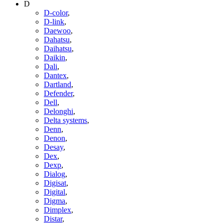
D
D-color
,
D-link
,
Daewoo
,
Dahatsu
,
Daihatsu
,
Daikin
,
Dali
,
Dantex
,
Dartland
,
Defender
,
Dell
,
Delonghi
,
Delta systems
,
Denn
,
Denon
,
Desay
,
Dex
,
Dexp
,
Dialog
,
Digisat
,
Digital
,
Digma
,
Dimplex
,
Distar
,