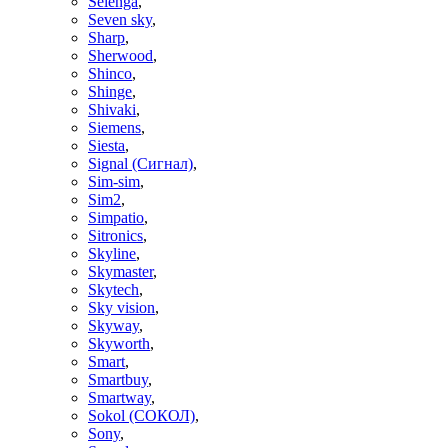
Selenga
,
Seven sky
,
Sharp
,
Sherwood
,
Shinco
,
Shinge
,
Shivaki
,
Siemens
,
Siesta
,
Signal (Сигнал)
,
Sim-sim
,
Sim2
,
Simpatio
,
Sitronics
,
Skyline
,
Skymaster
,
Skytech
,
Sky vision
,
Skyway
,
Skyworth
,
Smart
,
Smartbuy
,
Smartway
,
Sokol (СОКОЛ)
,
Sony
,