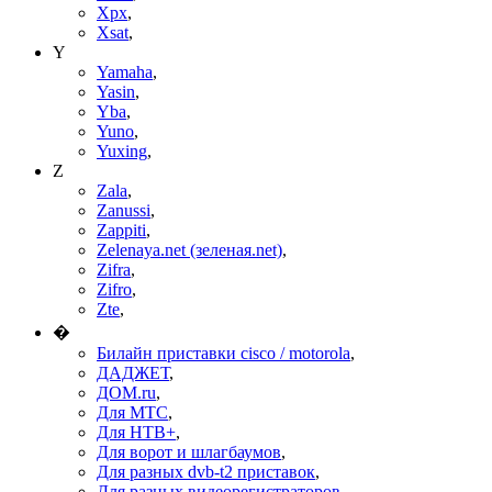
Xpx
,
Xsat
,
Y
Yamaha
,
Yasin
,
Yba
,
Yuno
,
Yuxing
,
Z
Zala
,
Zanussi
,
Zappiti
,
Zelenaya.net (зеленая.net)
,
Zifra
,
Zifro
,
Zte
,
�
Билайн приставки cisco / motorola
,
ДАДЖЕТ
,
ДОМ.ru
,
Для МТС
,
Для НТВ+
,
Для ворот и шлагбаумов
,
Для разных dvb-t2 приставок
,
Для разных видеорегистраторов
,