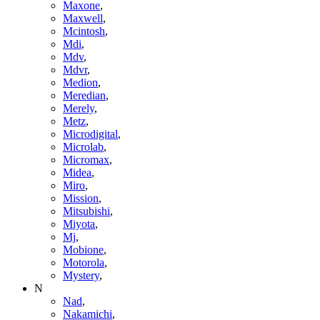
Maxone
,
Maxwell
,
Mcintosh
,
Mdi
,
Mdv
,
Mdvr
,
Medion
,
Meredian
,
Merely
,
Metz
,
Microdigital
,
Microlab
,
Micromax
,
Midea
,
Miro
,
Mission
,
Mitsubishi
,
Miyota
,
Mj
,
Mobione
,
Motorola
,
Mystery
,
N
Nad
,
Nakamichi
,