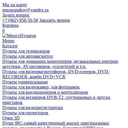
Мы на карте
mnogopultov@yandex.ru
Задать вопрос
+7 (962) 958-56-58
Заказать звонок
Корзина
0
Меню
Каталог
Пульты для телевизоров
Пульты для автомагнитол
Пульты для домашних кинотеатров, музыкальных центров,
акустики, AV-ресиверов, усилителей и т.п.
Пульты для видеомагнитофонов, DVD-плееров, DVD-
RECORDER, комби DVD+VCR
Пульты универсальные
Пульты для видеокамер, для фоторамок
Пульты для кондиционеров и вентиляторов
Пульты для ресиверов DVB-T2, спутниковых и других
приставок
Пульты для видеорегистратора
Пульты для проекторов
Очки 3D
Пульт IRC-самый качественный аналог оригинальных