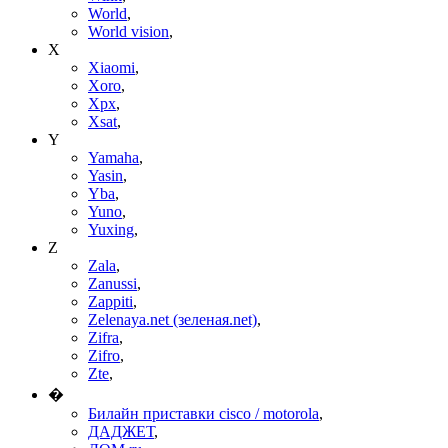
World
,
World vision
,
X
Xiaomi
,
Xoro
,
Xpx
,
Xsat
,
Y
Yamaha
,
Yasin
,
Yba
,
Yuno
,
Yuxing
,
Z
Zala
,
Zanussi
,
Zappiti
,
Zelenaya.net (зеленая.net)
,
Zifra
,
Zifro
,
Zte
,
�
Билайн приставки cisco / motorola
,
ДАДЖЕТ
,