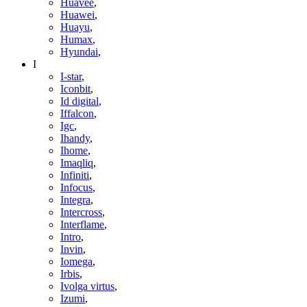
Huavee
,
Huawei
,
Huayu
,
Humax
,
Hyundai
,
I
I-star
,
Iconbit
,
Id digital
,
Iffalcon
,
Igc
,
Ihandy
,
Ihome
,
Imaqliq
,
Infiniti
,
Infocus
,
Integra
,
Intercross
,
Interflame
,
Intro
,
Invin
,
Iomega
,
Irbis
,
Ivolga virtus
,
Izumi
,