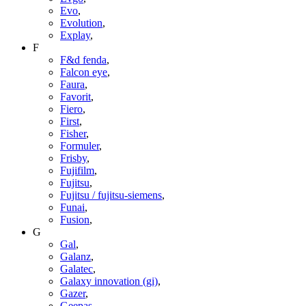
Evo
,
Evolution
,
Explay
,
F
F&d fenda
,
Falcon eye
,
Faura
,
Favorit
,
Fiero
,
First
,
Fisher
,
Formuler
,
Frisby
,
Fujifilm
,
Fujitsu
,
Fujitsu / fujitsu-siemens
,
Funai
,
Fusion
,
G
Gal
,
Galanz
,
Galatec
,
Galaxy innovation (gi)
,
Gazer
,
Geepas
,