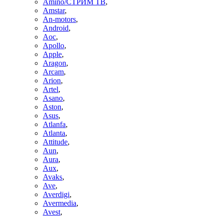
Amino/СТРИМ ТВ
,
Amstar
,
An-motors
,
Android
,
Aoc
,
Apollo
,
Apple
,
Aragon
,
Arcam
,
Arion
,
Artel
,
Asano
,
Aston
,
Asus
,
Atlanfa
,
Atlanta
,
Attitude
,
Aun
,
Aura
,
Aux
,
Avaks
,
Ave
,
Averdigi
,
Avermedia
,
Avest
,