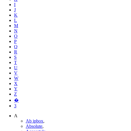
I
J
K
L
M
N
O
P
Q
R
S
T
U
V
W
X
Y
Z
�
3
A
Ab ipbox
,
Absolute
,