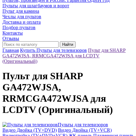
пультов, произведён в России. Гарантия ОДИН год
Пульты для шлагбаумов и ворот
Пульт для камина
Чехлы для пультов
Доставка и оплата
Подбор пультов
Контакты
Отзывы
Найти
Главная
Купить Пульты для телевизоров
Пульт для SHARP
GA472WJSA, RRMCGA472WJSA для LCDTV
(Оригинальный)
Пульт для SHARP
GA472WJSA,
RRMCGA472WJSA для
LCDTV (Оригинальный)
Пульты для телевизоров
Видео Двойка (TV+DVD)
Видео Двойка (TV+VCR)
Видеотройка (TV+DVD+VCR)
ЖК-панель
Плазменная панель