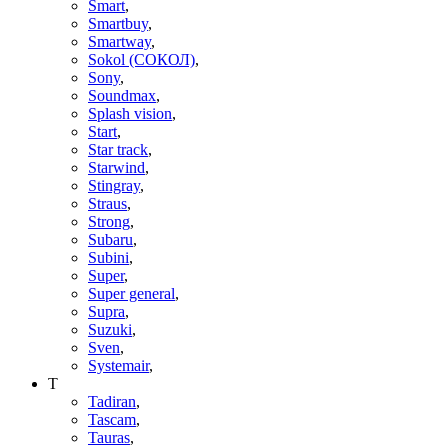
Smart
,
Smartbuy
,
Smartway
,
Sokol (СОКОЛ)
,
Sony
,
Soundmax
,
Splash vision
,
Start
,
Star track
,
Starwind
,
Stingray
,
Straus
,
Strong
,
Subaru
,
Subini
,
Super
,
Super general
,
Supra
,
Suzuki
,
Sven
,
Systemair
,
T
Tadiran
,
Tascam
,
Tauras
,