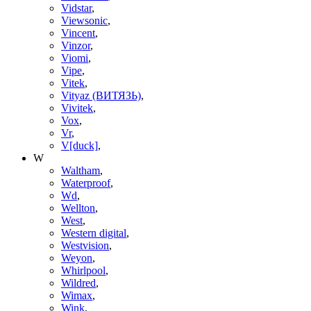
Vidstar
,
Viewsonic
,
Vincent
,
Vinzor
,
Viomi
,
Vipe
,
Vitek
,
Vityaz (ВИТЯЗЬ)
,
Vivitek
,
Vox
,
Vr
,
V[duck]
,
W
Waltham
,
Waterproof
,
Wd
,
Wellton
,
West
,
Western digital
,
Westvision
,
Weyon
,
Whirlpool
,
Wildred
,
Wimax
,
Wink
,