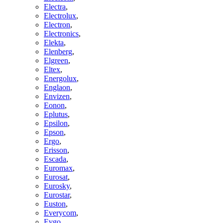
Electra
,
Electrolux
,
Electron
,
Electronics
,
Elekta
,
Elenberg
,
Elgreen
,
Eltex
,
Energolux
,
Englaon
,
Envizen
,
Eonon
,
Eplutus
,
Epsilon
,
Epson
,
Ergo
,
Erisson
,
Escada
,
Euromax
,
Eurosat
,
Eurosky
,
Eurostar
,
Euston
,
Everycom
,
Evgo
,