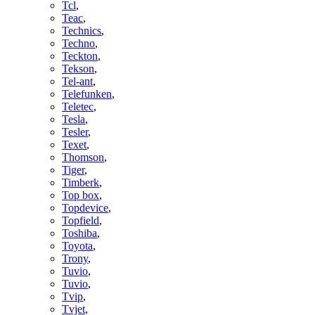
Tcl
,
Teac
,
Technics
,
Techno
,
Teckton
,
Tekson
,
Tel-ant
,
Telefunken
,
Teletec
,
Tesla
,
Tesler
,
Texet
,
Thomson
,
Tiger
,
Timberk
,
Top box
,
Topdevice
,
Topfield
,
Toshiba
,
Toyota
,
Trony
,
Tuvio
,
Tuvio
,
Tvip
,
Tvjet
,