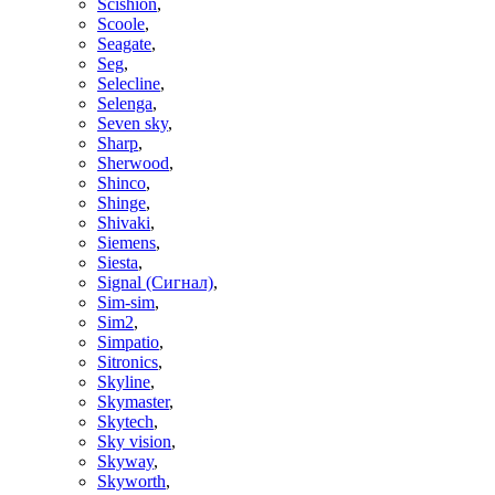
Scishion
,
Scoole
,
Seagate
,
Seg
,
Selecline
,
Selenga
,
Seven sky
,
Sharp
,
Sherwood
,
Shinco
,
Shinge
,
Shivaki
,
Siemens
,
Siesta
,
Signal (Сигнал)
,
Sim-sim
,
Sim2
,
Simpatio
,
Sitronics
,
Skyline
,
Skymaster
,
Skytech
,
Sky vision
,
Skyway
,
Skyworth
,