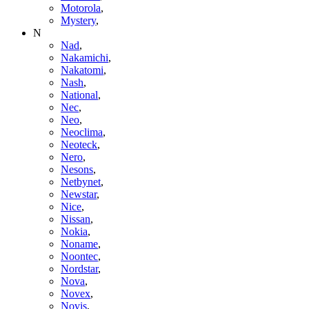
Motorola
,
Mystery
,
N
Nad
,
Nakamichi
,
Nakatomi
,
Nash
,
National
,
Nec
,
Neo
,
Neoclima
,
Neoteck
,
Nero
,
Nesons
,
Netbynet
,
Newstar
,
Nice
,
Nissan
,
Nokia
,
Noname
,
Noontec
,
Nordstar
,
Nova
,
Novex
,
Novis
,