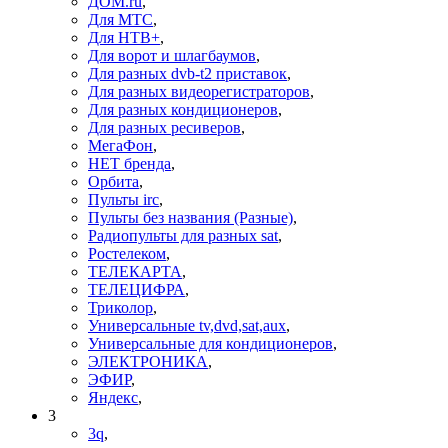
ДОМ.ru
,
Для МТС
,
Для НТВ+
,
Для ворот и шлагбаумов
,
Для разных dvb-t2 приставок
,
Для разных видеорегистраторов
,
Для разных кондиционеров
,
Для разных ресиверов
,
МегаФон
,
НЕТ бренда
,
Орбита
,
Пульты irc
,
Пульты без названия (Разные)
,
Радиопульты для разных sat
,
Ростелеком
,
ТЕЛЕКАРТА
,
ТЕЛЕЦИФРА
,
Триколор
,
Универсальные tv,dvd,sat,aux
,
Универсальные для кондиционеров
,
ЭЛЕКТРОНИКА
,
ЭФИР
,
Яндекс
,
3
3q
,