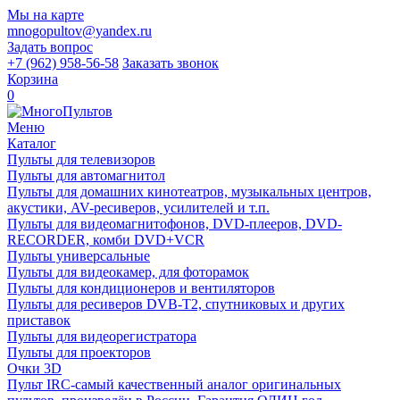
Мы на карте
mnogopultov@yandex.ru
Задать вопрос
+7 (962) 958-56-58
Заказать звонок
Корзина
0
Меню
Каталог
Пульты для телевизоров
Пульты для автомагнитол
Пульты для домашних кинотеатров, музыкальных центров,
акустики, AV-ресиверов, усилителей и т.п.
Пульты для видеомагнитофонов, DVD-плееров, DVD-
RECORDER, комби DVD+VCR
Пульты универсальные
Пульты для видеокамер, для фоторамок
Пульты для кондиционеров и вентиляторов
Пульты для ресиверов DVB-T2, спутниковых и других
приставок
Пульты для видеорегистратора
Пульты для проекторов
Очки 3D
Пульт IRC-самый качественный аналог оригинальных