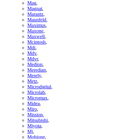
Mag
,
Magnat
,
Marantz
,
Maunfeld
,
Maximus
,
Maxone
,
Maxwell
,
Mcintosh
,
Mdi
,
Mdv
,
Mdvr
,
Medion
,
Meredian
,
Merely
,
Metz
,
Microdigital
,
Microlab
,
Micromax
,
Midea
,
Miro
,
Mission
,
Mitsubishi
,
Miyota
,
Mj
,
Mobione
,