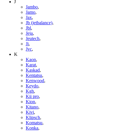
J
Jambo
,
Jamo
,
Jax
,
Jb (jetbalance)
,
Jbl
,
Jeja
,
Jeutech
,
Ji
,
Jvc
,
K
Kaon
,
Karat
,
Kaskad
,
Kentatsu
,
Kenwood
,
Keydo
,
Kgh
,
Kii pro
,
Kion
,
Kitano
,
Kivi
,
Klipsch
,
Komatsu
,
Konka
,