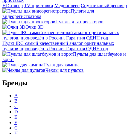
приставок
HD-плеер
TV приставки
Медиаплеер
Спутниковый ресивер
Пульты для
видеорегистратора
Пульты для проекторов
Очки 3D
Пульт IRC-самый качественный аналог оригинальных
пультов, произведён в России. Гарантия ОДИН год
Пульты для шлагбаумов и
ворот
Пульт для камина
Чехлы для пультов
Бренды
A
B
C
D
E
F
G
H