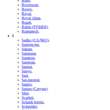
Rotel
,
Roverscan
,
Rovex
,
Royal
,
Royal clima
,
Ruark
,
Rubin (РУБИН)
,
Ruimatech
,
S
Sadko (САДКО)
,
Sagemcom
,
Sakata
,
Samsung
,
Samtron
,
Sangean
,
Sansui
,
Sanyo
,
Sast
,
Sat-integral
,
Satpro
,
Saturn (Сатурн)
,
Sber
,
Scarlett
,
Schaub lorenz
,
Schneider
,