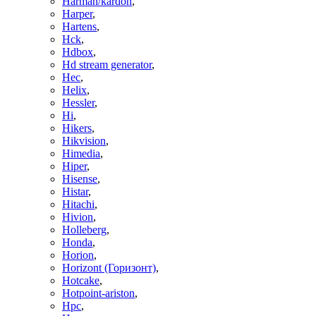
Harman/kardon
,
Harper
,
Hartens
,
Hck
,
Hdbox
,
Hd stream generator
,
Hec
,
Helix
,
Hessler
,
Hi
,
Hikers
,
Hikvision
,
Himedia
,
Hiper
,
Hisense
,
Histar
,
Hitachi
,
Hivion
,
Holleberg
,
Honda
,
Horion
,
Horizont (Горизонт)
,
Hotcake
,
Hotpoint-ariston
,
Hpc
,