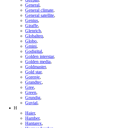
General
,
General climate
,
General satellite
,
Genius
,
Giraffe
,
Glenrich
,
Globalteq
,
Globo
,
Gmini
,
Godigital
,
Golden interstar
,
Golden media
,
Goldmaster
,
Gold star
,
Gorenje
,
Grandtec
,
Gree
,
Green
,
Grundig
,
Guvial
,
H
Haier
,
Hamber
,
Hantarex
,