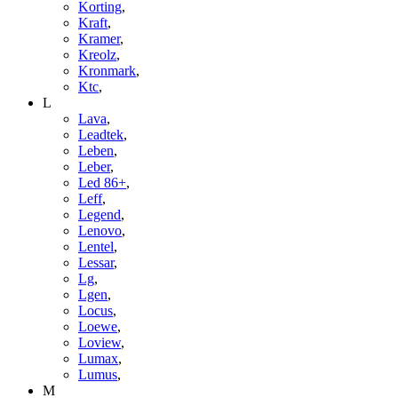
Korting
,
Kraft
,
Kramer
,
Kreolz
,
Kronmark
,
Ktc
,
L
Lava
,
Leadtek
,
Leben
,
Leber
,
Led 86+
,
Leff
,
Legend
,
Lenovo
,
Lentel
,
Lessar
,
Lg
,
Lgen
,
Locus
,
Loewe
,
Loview
,
Lumax
,
Lumus
,
M