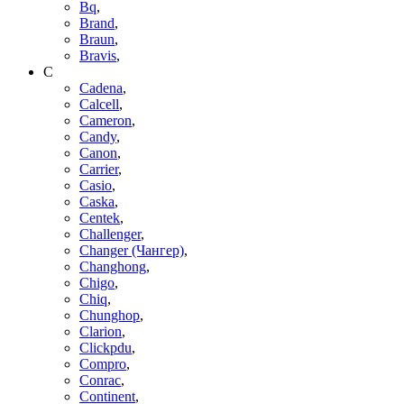
Bq
,
Brand
,
Braun
,
Bravis
,
C
Cadena
,
Calcell
,
Cameron
,
Candy
,
Canon
,
Carrier
,
Casio
,
Caska
,
Centek
,
Challenger
,
Changer (Чангер)
,
Changhong
,
Chigo
,
Chiq
,
Chunghop
,
Clarion
,
Clickpdu
,
Compro
,
Conrac
,
Continent
,