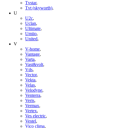
Tvstar
,
Tvt (skyworth)
,
U
U2c
,
Uclan
,
Ultimate
,
Umiio
,
United
,
V
V-home
,
Vantage
,
Varta
,
Vast&volt
,
Vds
,
Vector
,
Vekta
,
Velas
,
Velodyne
,
Venterra
,
Veris
,
Vermax
,
Vertex
,
Ves electric
,
Vestel
,
Vico clima
,