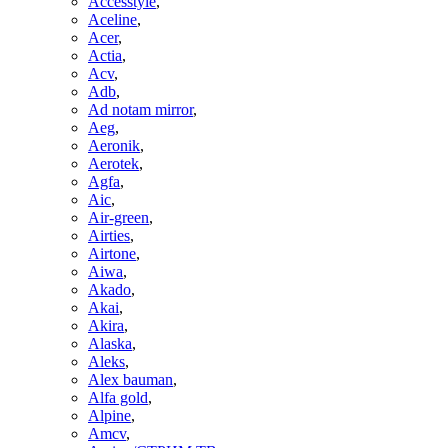
Accesstyle
,
Aceline
,
Acer
,
Actia
,
Acv
,
Adb
,
Ad notam mirror
,
Aeg
,
Aeronik
,
Aerotek
,
Agfa
,
Aic
,
Air-green
,
Airties
,
Airtone
,
Aiwa
,
Akado
,
Akai
,
Akira
,
Alaska
,
Aleks
,
Alex bauman
,
Alfa gold
,
Alpine
,
Amcv
,