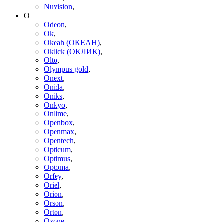
Nuvision
,
O
Odeon
,
Ok
,
Okeah (ОКЕАН)
,
Oklick (ОКЛИК)
,
Olto
,
Olympus gold
,
Onext
,
Onida
,
Oniks
,
Onkyo
,
Onlime
,
Openbox
,
Openmax
,
Opentech
,
Opticum
,
Optimus
,
Optoma
,
Orfey
,
Oriel
,
Orion
,
Orson
,
Orton
,
Ozone
,