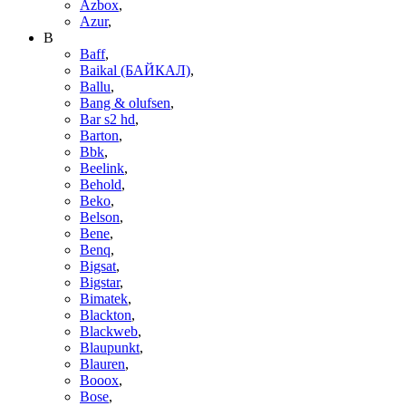
Azbox
,
Azur
,
B
Baff
,
Baikal (БАЙКАЛ)
,
Ballu
,
Bang & olufsen
,
Bar s2 hd
,
Barton
,
Bbk
,
Beelink
,
Behold
,
Beko
,
Belson
,
Bene
,
Benq
,
Bigsat
,
Bigstar
,
Bimatek
,
Blackton
,
Blackweb
,
Blaupunkt
,
Blauren
,
Booox
,
Bose
,