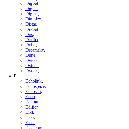
Digisat
,
Digital
,
Digma
,
Dimplex
,
Distar
,
Divisat
,
Dns
,
Doffler
,
Dr.hd
,
Dreamsky
,
Dune
,
Dvico
,
Dvtech
,
Dynex
,
E
Echolink
,
Echospace
,
Echostar
,
Econ
,
Edamu
,
Edifier
,
Eiki
,
Elco
,
Elect
,
Electcom
,