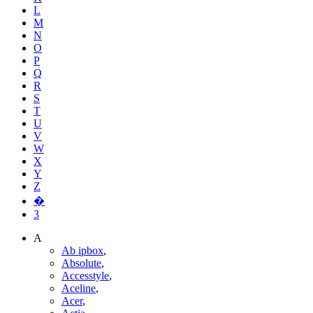
L
M
N
O
P
Q
R
S
T
U
V
W
X
Y
Z
�
3
A
Ab ipbox
,
Absolute
,
Accesstyle
,
Aceline
,
Acer
,