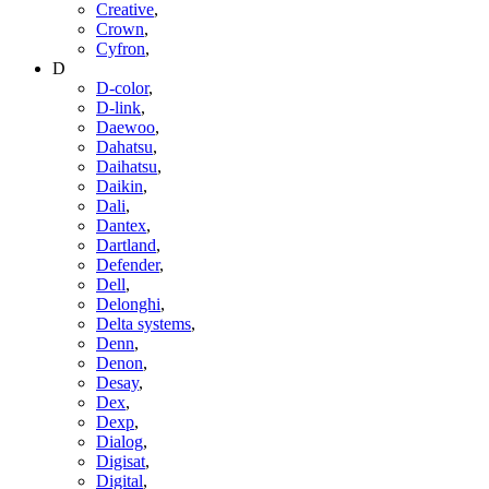
Creative
,
Crown
,
Cyfron
,
D
D-color
,
D-link
,
Daewoo
,
Dahatsu
,
Daihatsu
,
Daikin
,
Dali
,
Dantex
,
Dartland
,
Defender
,
Dell
,
Delonghi
,
Delta systems
,
Denn
,
Denon
,
Desay
,
Dex
,
Dexp
,
Dialog
,
Digisat
,
Digital
,