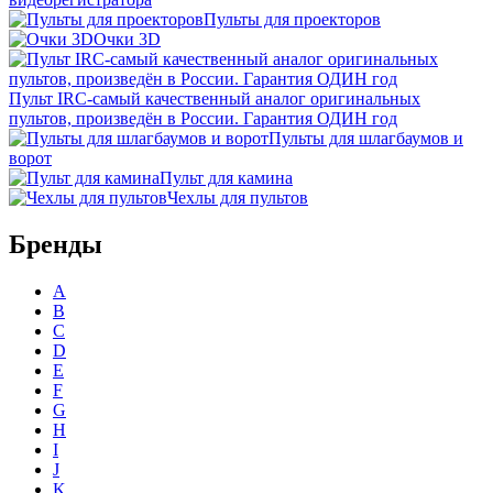
Пульты для проекторов
Очки 3D
Пульт IRC-самый качественный аналог оригинальных
пультов, произведён в России. Гарантия ОДИН год
Пульты для шлагбаумов и
ворот
Пульт для камина
Чехлы для пультов
Бренды
A
B
C
D
E
F
G
H
I
J
K