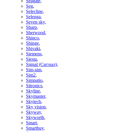
Seagate
,
Seg
,
Selecline
,
Selenga
,
Seven sky
,
Sharp
,
Sherwood
,
Shinco
,
Shinge
,
Shivaki
,
Siemens
,
Siesta
,
Signal (Сигнал)
,
Sim-sim
,
Sim2
,
Simpatio
,
Sitronics
,
Skyline
,
Skymaster
,
Skytech
,
Sky vision
,
Skyway
,
Skyworth
,
Smart
,
Smartbuy
,