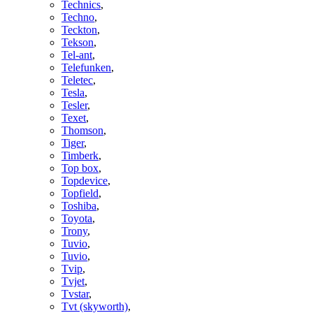
Technics
,
Techno
,
Teckton
,
Tekson
,
Tel-ant
,
Telefunken
,
Teletec
,
Tesla
,
Tesler
,
Texet
,
Thomson
,
Tiger
,
Timberk
,
Top box
,
Topdevice
,
Topfield
,
Toshiba
,
Toyota
,
Trony
,
Tuvio
,
Tuvio
,
Tvip
,
Tvjet
,
Tvstar
,
Tvt (skyworth)
,