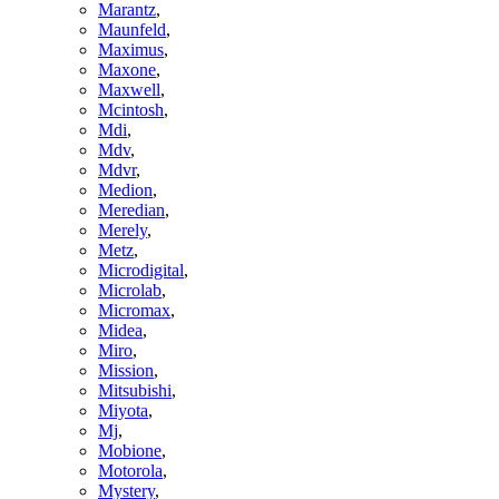
Marantz
,
Maunfeld
,
Maximus
,
Maxone
,
Maxwell
,
Mcintosh
,
Mdi
,
Mdv
,
Mdvr
,
Medion
,
Meredian
,
Merely
,
Metz
,
Microdigital
,
Microlab
,
Micromax
,
Midea
,
Miro
,
Mission
,
Mitsubishi
,
Miyota
,
Mj
,
Mobione
,
Motorola
,
Mystery
,