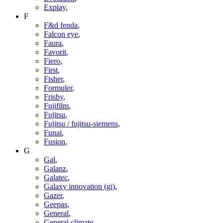
Explay
,
F
F&d fenda
,
Falcon eye
,
Faura
,
Favorit
,
Fiero
,
First
,
Fisher
,
Formuler
,
Frisby
,
Fujifilm
,
Fujitsu
,
Fujitsu / fujitsu-siemens
,
Funai
,
Fusion
,
G
Gal
,
Galanz
,
Galatec
,
Galaxy innovation (gi)
,
Gazer
,
Geepas
,
General
,
General climate
,