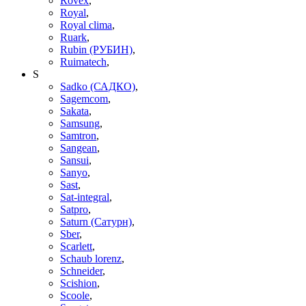
Rovex
,
Royal
,
Royal clima
,
Ruark
,
Rubin (РУБИН)
,
Ruimatech
,
S
Sadko (САДКО)
,
Sagemcom
,
Sakata
,
Samsung
,
Samtron
,
Sangean
,
Sansui
,
Sanyo
,
Sast
,
Sat-integral
,
Satpro
,
Saturn (Сатурн)
,
Sber
,
Scarlett
,
Schaub lorenz
,
Schneider
,
Scishion
,
Scoole
,