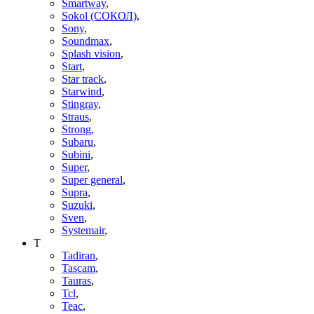
Smartway
,
Sokol (СОКОЛ)
,
Sony
,
Soundmax
,
Splash vision
,
Start
,
Star track
,
Starwind
,
Stingray
,
Straus
,
Strong
,
Subaru
,
Subini
,
Super
,
Super general
,
Supra
,
Suzuki
,
Sven
,
Systemair
,
T
Tadiran
,
Tascam
,
Tauras
,
Tcl
,
Teac
,