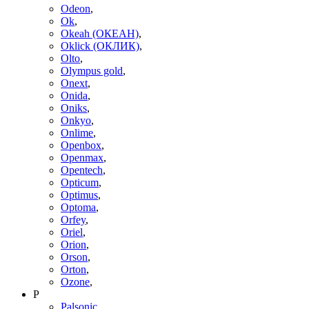
Odeon
,
Ok
,
Okeah (ОКЕАН)
,
Oklick (ОКЛИК)
,
Olto
,
Olympus gold
,
Onext
,
Onida
,
Oniks
,
Onkyo
,
Onlime
,
Openbox
,
Openmax
,
Opentech
,
Opticum
,
Optimus
,
Optoma
,
Orfey
,
Oriel
,
Orion
,
Orson
,
Orton
,
Ozone
,
P
Palsonic
,