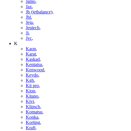
Jamo
,
Jax
,
Jb (jetbalance)
,
Jbl
,
Jeja
,
Jeutech
,
Ji
,
Jvc
,
K
Kaon
,
Karat
,
Kaskad
,
Kentatsu
,
Kenwood
,
Keydo
,
Kgh
,
Kii pro
,
Kion
,
Kitano
,
Kivi
,
Klipsch
,
Komatsu
,
Konka
,
Korting
,
Kraft
,