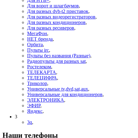
Для НТВ+
,
Для ворот и шлагбаумов
,
Для разных dvb-t2 приставок
,
Для разных видеорегистраторов
,
Для разных кондиционеров
,
Для разных ресиверов
,
МегаФон
,
НЕТ бренда
,
Орбита
,
Пульты irc
,
Пульты без названия (Разные)
,
Радиопульты для разных sat
,
Ростелеком
,
ТЕЛЕКАРТА
,
ТЕЛЕЦИФРА
,
Триколор
,
Универсальные tv,dvd,sat,aux
,
Универсальные для кондиционеров
,
ЭЛЕКТРОНИКА
,
ЭФИР
,
Яндекс
,
3
3q
,
Наши телефоны