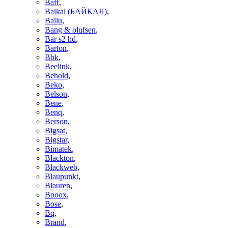
Baff
,
Baikal (БАЙКАЛ)
,
Ballu
,
Bang & olufsen
,
Bar s2 hd
,
Barton
,
Bbk
,
Beelink
,
Behold
,
Beko
,
Belson
,
Bene
,
Benq
,
Berson
,
Bigsat
,
Bigstar
,
Bimatek
,
Blackton
,
Blackweb
,
Blaupunkt
,
Blauren
,
Booox
,
Bose
,
Bq
,
Brand
,