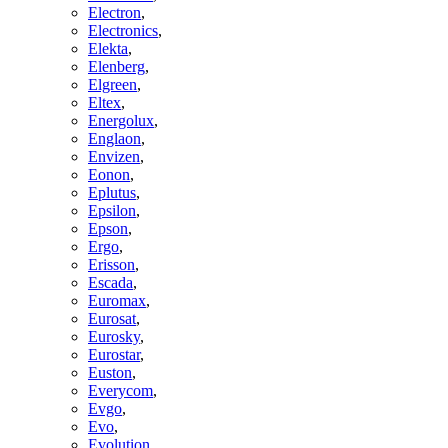
Electron
,
Electronics
,
Elekta
,
Elenberg
,
Elgreen
,
Eltex
,
Energolux
,
Englaon
,
Envizen
,
Eonon
,
Eplutus
,
Epsilon
,
Epson
,
Ergo
,
Erisson
,
Escada
,
Euromax
,
Eurosat
,
Eurosky
,
Eurostar
,
Euston
,
Everycom
,
Evgo
,
Evo
,
Evolution
,