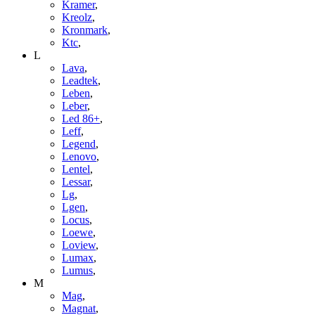
Kramer
,
Kreolz
,
Kronmark
,
Ktc
,
L
Lava
,
Leadtek
,
Leben
,
Leber
,
Led 86+
,
Leff
,
Legend
,
Lenovo
,
Lentel
,
Lessar
,
Lg
,
Lgen
,
Locus
,
Loewe
,
Loview
,
Lumax
,
Lumus
,
M
Mag
,
Magnat
,