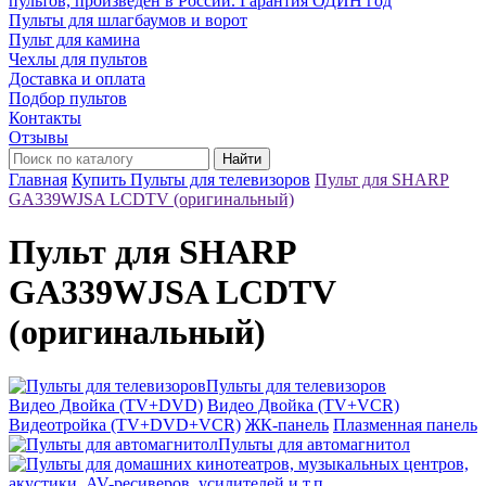
пультов, произведён в России. Гарантия ОДИН год
Пульты для шлагбаумов и ворот
Пульт для камина
Чехлы для пультов
Доставка и оплата
Подбор пультов
Контакты
Отзывы
Найти
Главная
Купить Пульты для телевизоров
Пульт для SHARP
GA339WJSA LCDTV (оригинальный)
Пульт для SHARP
GA339WJSA LCDTV
(оригинальный)
Пульты для телевизоров
Видео Двойка (TV+DVD)
Видео Двойка (TV+VCR)
Видеотройка (TV+DVD+VCR)
ЖК-панель
Плазменная панель
Пульты для автомагнитол