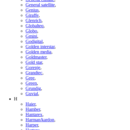
General satellite
,
Genius
,
Giraffe
,
Glenrich
,
Globalteq
,
Globo
,
Gmini
,
Godigital
,
Golden interstar
,
Golden media
,
Goldmaster
,
Gold star
,
Gorenje
,
Grandtec
,
Gree
,
Green
,
Grundig
,
Guvial
,
H
Haier
,
Hamber
,
Hantarex
,
Harman/kardon
,
Harper
,