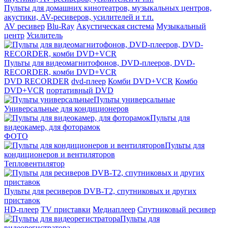
Пульты для домашних кинотеатров, музыкальных центров,
акустики, AV-ресиверов, усилителей и т.п.
AV ресивер
Blu-Ray
Акустическая система
Музыкальный
центр
Усилитель
Пульты для видеомагнитофонов, DVD-плееров, DVD-
RECORDER, комби DVD+VCR
DVD RECORDER
dvd-плеер
Комби DVD+VCR
Комбо
DVD+VCR
портативный DVD
Пульты универсальные
Универсальные для кондиционеров
Пульты для
видеокамер, для фоторамок
ФОТО
Пульты для
кондиционеров и вентиляторов
Тепловентилятор
Пульты для ресиверов DVB-T2, спутниковых и других
приставок
HD-плеер
TV приставки
Медиаплеер
Спутниковый ресивер
Пульты для
видеорегистратора