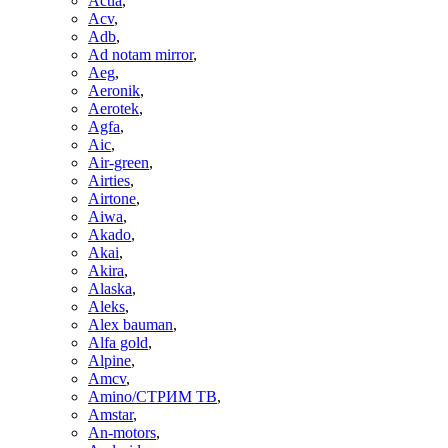
Actia
,
Acv
,
Adb
,
Ad notam mirror
,
Aeg
,
Aeronik
,
Aerotek
,
Agfa
,
Aic
,
Air-green
,
Airties
,
Airtone
,
Aiwa
,
Akado
,
Akai
,
Akira
,
Alaska
,
Aleks
,
Alex bauman
,
Alfa gold
,
Alpine
,
Amcv
,
Amino/СТРИМ ТВ
,
Amstar
,
An-motors
,