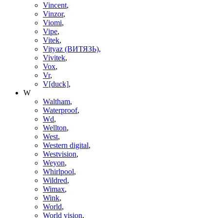
Vincent
,
Vinzor
,
Viomi
,
Vipe
,
Vitek
,
Vityaz (ВИТЯЗЬ)
,
Vivitek
,
Vox
,
Vr
,
V[duck]
,
W
Waltham
,
Waterproof
,
Wd
,
Wellton
,
West
,
Western digital
,
Westvision
,
Weyon
,
Whirlpool
,
Wildred
,
Wimax
,
Wink
,
World
,
World vision
,