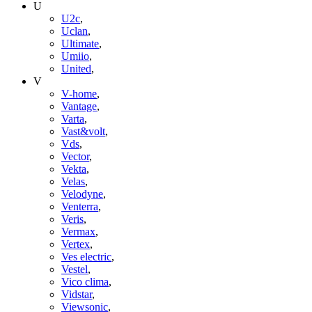
U
U2c
,
Uclan
,
Ultimate
,
Umiio
,
United
,
V
V-home
,
Vantage
,
Varta
,
Vast&volt
,
Vds
,
Vector
,
Vekta
,
Velas
,
Velodyne
,
Venterra
,
Veris
,
Vermax
,
Vertex
,
Ves electric
,
Vestel
,
Vico clima
,
Vidstar
,
Viewsonic
,