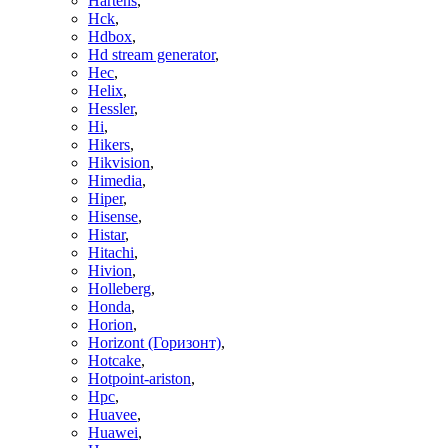
Hartens
,
Hck
,
Hdbox
,
Hd stream generator
,
Hec
,
Helix
,
Hessler
,
Hi
,
Hikers
,
Hikvision
,
Himedia
,
Hiper
,
Hisense
,
Histar
,
Hitachi
,
Hivion
,
Holleberg
,
Honda
,
Horion
,
Horizont (Горизонт)
,
Hotcake
,
Hotpoint-ariston
,
Hpc
,
Huavee
,
Huawei
,