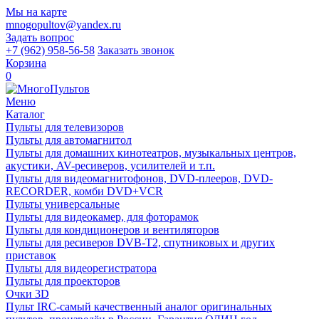
Мы на карте
mnogopultov@yandex.ru
Задать вопрос
+7 (962) 958-56-58
Заказать звонок
Корзина
0
Меню
Каталог
Пульты для телевизоров
Пульты для автомагнитол
Пульты для домашних кинотеатров, музыкальных центров,
акустики, AV-ресиверов, усилителей и т.п.
Пульты для видеомагнитофонов, DVD-плееров, DVD-
RECORDER, комби DVD+VCR
Пульты универсальные
Пульты для видеокамер, для фоторамок
Пульты для кондиционеров и вентиляторов
Пульты для ресиверов DVB-T2, спутниковых и других
приставок
Пульты для видеорегистратора
Пульты для проекторов
Очки 3D
Пульт IRC-самый качественный аналог оригинальных