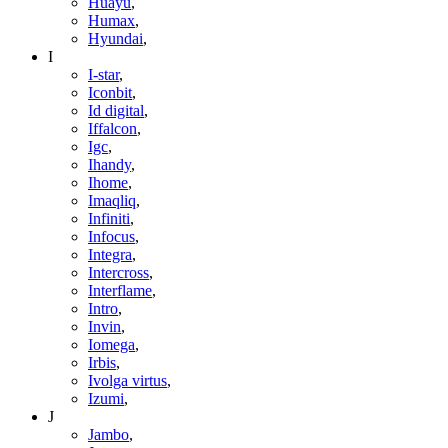
Huayu
,
Humax
,
Hyundai
,
I
I-star
,
Iconbit
,
Id digital
,
Iffalcon
,
Igc
,
Ihandy
,
Ihome
,
Imaqliq
,
Infiniti
,
Infocus
,
Integra
,
Intercross
,
Interflame
,
Intro
,
Invin
,
Iomega
,
Irbis
,
Ivolga virtus
,
Izumi
,
J
Jambo
,