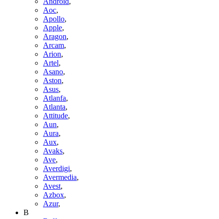
Android
,
Aoc
,
Apollo
,
Apple
,
Aragon
,
Arcam
,
Arion
,
Artel
,
Asano
,
Aston
,
Asus
,
Atlanfa
,
Atlanta
,
Attitude
,
Aun
,
Aura
,
Aux
,
Avaks
,
Ave
,
Averdigi
,
Avermedia
,
Avest
,
Azbox
,
Azur
,
B