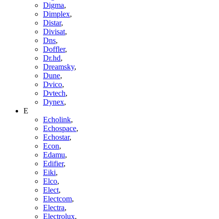
Digma
,
Dimplex
,
Distar
,
Divisat
,
Dns
,
Doffler
,
Dr.hd
,
Dreamsky
,
Dune
,
Dvico
,
Dvtech
,
Dynex
,
E
Echolink
,
Echospace
,
Echostar
,
Econ
,
Edamu
,
Edifier
,
Eiki
,
Elco
,
Elect
,
Electcom
,
Electra
,
Electrolux
,