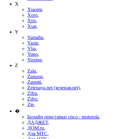
X
Xiaomi
,
Xoro
,
Xpx
,
Xsat
,
Y
Yamaha
,
Yasin
,
Yba
,
Yuno
,
Yuxing
,
Z
Zala
,
Zanussi
,
Zappiti
,
Zelenaya.net (зеленая.net)
,
Zifra
,
Zifro
,
Zte
,
�
Билайн приставки cisco / motorola
,
ДАДЖЕТ
,
ДОМ.ru
,
Для МТС
,