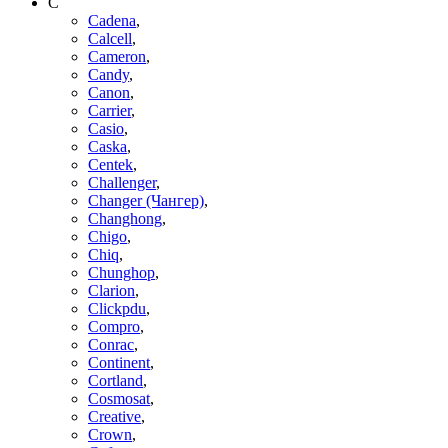
C
Cadena
,
Calcell
,
Cameron
,
Candy
,
Canon
,
Carrier
,
Casio
,
Caska
,
Centek
,
Challenger
,
Changer (Чангер)
,
Changhong
,
Chigo
,
Chiq
,
Chunghop
,
Clarion
,
Clickpdu
,
Compro
,
Conrac
,
Continent
,
Cortland
,
Cosmosat
,
Creative
,
Crown
,