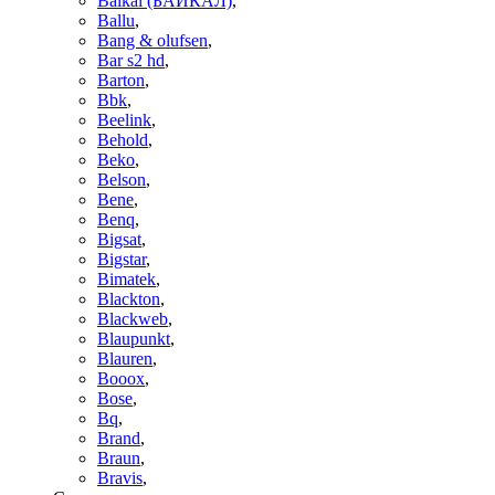
Baikal (БАЙКАЛ)
,
Ballu
,
Bang & olufsen
,
Bar s2 hd
,
Barton
,
Bbk
,
Beelink
,
Behold
,
Beko
,
Belson
,
Bene
,
Benq
,
Bigsat
,
Bigstar
,
Bimatek
,
Blackton
,
Blackweb
,
Blaupunkt
,
Blauren
,
Booox
,
Bose
,
Bq
,
Brand
,
Braun
,
Bravis
,