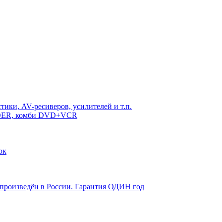
ики, AV-ресиверов, усилителей и т.п.
RDER, комби DVD+VCR
ок
 произведён в России. Гарантия ОДИН год