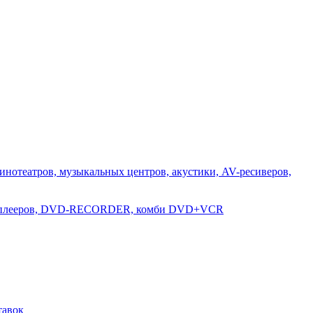
инотеатров, музыкальных центров, акустики, AV-ресиверов,
D-плееров, DVD-RECORDER, комби DVD+VCR
тавок