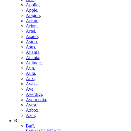
Apollo
,
Apple
,
Aragon
,
Arcam
,
Arion
,
Artel
,
Asano
,
Aston
,
Asus
,
Atlanfa
,
Atlanta
,
Attitude
,
Aun
,
Aura
,
Aux
,
Avaks
,
Ave
,
Averdigi
,
Avermedia
,
Avest
,
Azbox
,
Azur
,
B
Baff
,