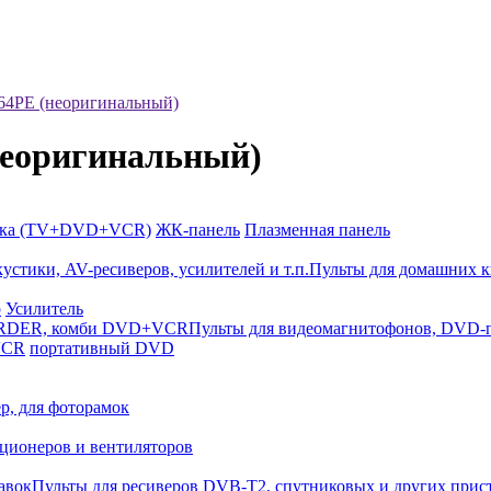
64PE (неоригинальный)
неоригинальный)
йка (TV+DVD+VCR)
ЖК-панель
Плазменная панель
Пульты для домашних к
р
Усилитель
Пульты для видеомагнитофонов, DV
VCR
портативный DVD
р, для фоторамок
ционеров и вентиляторов
Пульты для ресиверов DVB-T2, спутниковых и других прис