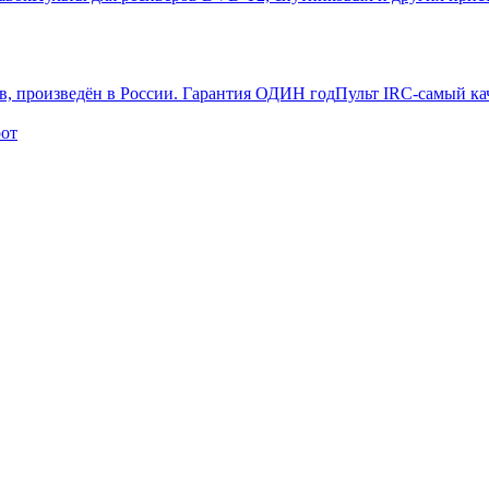
Пульт IRC-самый ка
рот