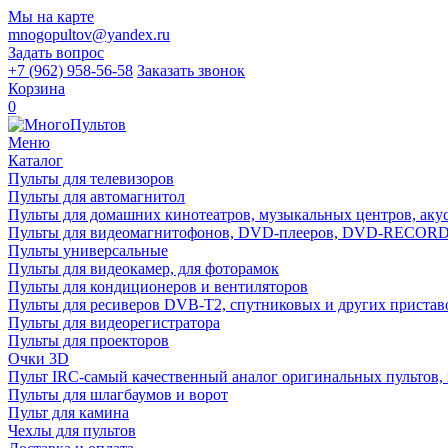
Мы на карте
mnogopultov@yandex.ru
Задать вопрос
+7 (962) 958-56-58
Заказать звонок
Корзина
0
Меню
Каталог
Пульты для телевизоров
Пульты для автомагнитол
Пульты для домашних кинотеатров, музыкальных центров, акуст
Пульты для видеомагнитофонов, DVD-плееров, DVD-RECO
Пульты универсальные
Пульты для видеокамер, для фоторамок
Пульты для кондиционеров и вентиляторов
Пульты для ресиверов DVB-T2, спутниковых и других пристав
Пульты для видеорегистратора
Пульты для проекторов
Очки 3D
Пульт IRC-самый качественный аналог оригинальных пультов,
Пульты для шлагбаумов и ворот
Пульт для камина
Чехлы для пультов