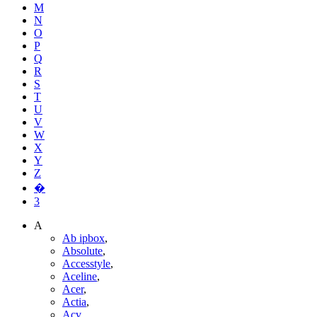
M
N
O
P
Q
R
S
T
U
V
W
X
Y
Z
�
3
A
Ab ipbox
,
Absolute
,
Accesstyle
,
Aceline
,
Acer
,
Actia
,
Acv
,