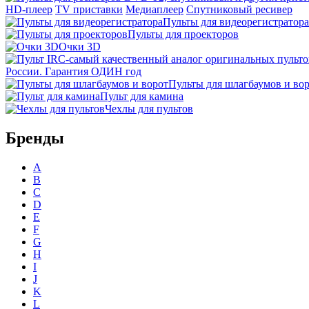
HD-плеер
TV приставки
Медиаплеер
Спутниковый ресивер
Пульты для видеорегистратора
Пульты для проекторов
Очки 3D
России. Гарантия ОДИН год
Пульты для шлагбаумов и во
Пульт для камина
Чехлы для пультов
Бренды
A
B
C
D
E
F
G
H
I
J
K
L