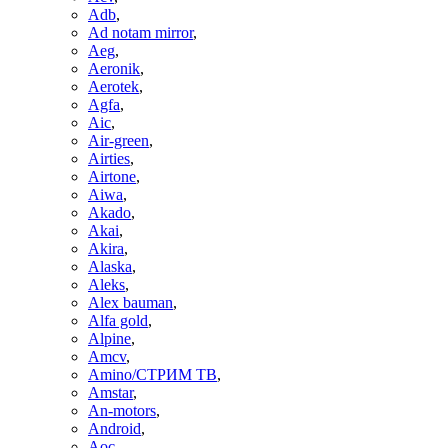
Adb
,
Ad notam mirror
,
Aeg
,
Aeronik
,
Aerotek
,
Agfa
,
Aic
,
Air-green
,
Airties
,
Airtone
,
Aiwa
,
Akado
,
Akai
,
Akira
,
Alaska
,
Aleks
,
Alex bauman
,
Alfa gold
,
Alpine
,
Amcv
,
Amino/СТРИМ ТВ
,
Amstar
,
An-motors
,
Android
,
Aoc
,