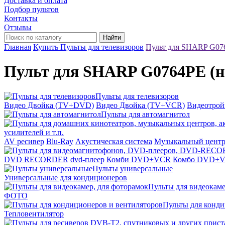
Доставка и оплата
Подбор пультов
Контакты
Отзывы
Найти
Главная
Купить Пульты для телевизоров
Пульт для SHARP G07
Пульт для SHARP G0764PE (
Пульты для телевизоров
Видео Двойка (TV+DVD)
Видео Двойка (TV+VCR)
Видеотро
Пульты для автомагнитол
усилителей и т.п.
AV ресивер
Blu-Ray
Акустическая система
Музыкальный цент
DVD RECORDER
dvd-плеер
Комби DVD+VCR
Комбо DVD+
Пульты универсальные
Универсальные для кондиционеров
Пульты для видеокаме
ФОТО
Пульты для конди
Тепловентилятор