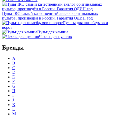
Пульт IRC-самый качественный аналог оригинальных
пультов, произведён в России. Гарантия ОДИН год
Пульты для шлагбаумов и
ворот
Пульт для камина
Чехлы для пультов
Бренды
A
B
C
D
E
F
G
H
I
J
K
L
M