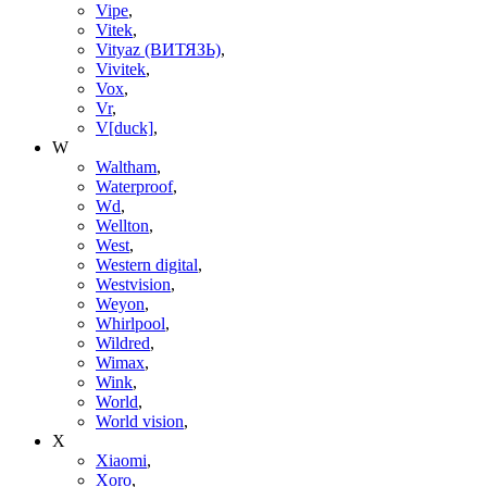
Vipe
,
Vitek
,
Vityaz (ВИТЯЗЬ)
,
Vivitek
,
Vox
,
Vr
,
V[duck]
,
W
Waltham
,
Waterproof
,
Wd
,
Wellton
,
West
,
Western digital
,
Westvision
,
Weyon
,
Whirlpool
,
Wildred
,
Wimax
,
Wink
,
World
,
World vision
,
X
Xiaomi
,
Xoro
,