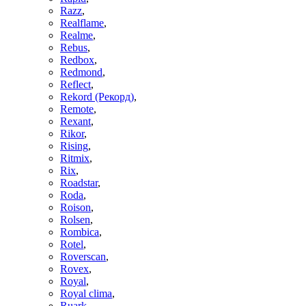
Razz
,
Realflame
,
Realme
,
Rebus
,
Redbox
,
Redmond
,
Reflect
,
Rekord (Рекорд)
,
Remote
,
Rexant
,
Rikor
,
Rising
,
Ritmix
,
Rix
,
Roadstar
,
Roda
,
Roison
,
Rolsen
,
Rombica
,
Rotel
,
Roverscan
,
Rovex
,
Royal
,
Royal clima
,
Ruark
,