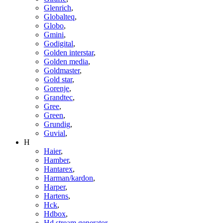
Glenrich
,
Globalteq
,
Globo
,
Gmini
,
Godigital
,
Golden interstar
,
Golden media
,
Goldmaster
,
Gold star
,
Gorenje
,
Grandtec
,
Gree
,
Green
,
Grundig
,
Guvial
,
H
Haier
,
Hamber
,
Hantarex
,
Harman/kardon
,
Harper
,
Hartens
,
Hck
,
Hdbox
,
Hd stream generator
,