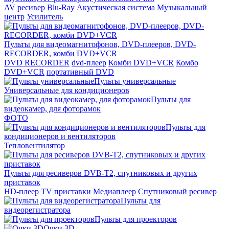
AV ресивер
Blu-Ray
Акустическая система
Музыкальный
центр
Усилитель
Пульты для видеомагнитофонов, DVD-плееров, DVD-
RECORDER, комби DVD+VCR
DVD RECORDER
dvd-плеер
Комби DVD+VCR
Комбо
DVD+VCR
портативный DVD
Пульты универсальные
Универсальные для кондиционеров
Пульты для
видеокамер, для фоторамок
ФОТО
Пульты для
кондиционеров и вентиляторов
Тепловентилятор
Пульты для ресиверов DVB-T2, спутниковых и других
приставок
HD-плеер
TV приставки
Медиаплеер
Спутниковый ресивер
Пульты для
видеорегистратора
Пульты для проекторов
Очки 3D