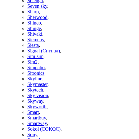
Selenga
,
Seven sky
,
Sharp
,
Sherwood
,
Shinco
,
Shinge
,
Shivaki
,
Siemens
,
Siesta
,
Signal (Сигнал)
,
Sim-sim
,
Sim2
,
Simpatio
,
Sitronics
,
Skyline
,
Skymaster
,
Skytech
,
Sky vision
,
Skyway
,
Skyworth
,
Smart
,
Smartbuy
,
Smartway
,
Sokol (СОКОЛ)
,
Sony
,