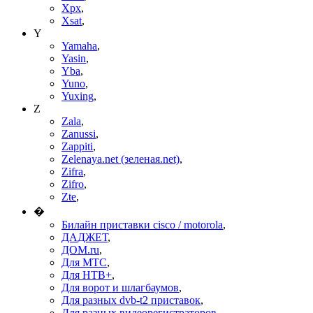
Xpx
,
Xsat
,
Y
Yamaha
,
Yasin
,
Yba
,
Yuno
,
Yuxing
,
Z
Zala
,
Zanussi
,
Zappiti
,
Zelenaya.net (зеленая.net)
,
Zifra
,
Zifro
,
Zte
,
�
Билайн приставки cisco / motorola
,
ДАДЖЕТ
,
ДОМ.ru
,
Для МТС
,
Для НТВ+
,
Для ворот и шлагбаумов
,
Для разных dvb-t2 приставок
,
Для разных видеорегистраторов
,