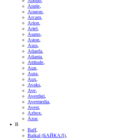
Apollo
,
Apple
,
Aragon
,
Arcam
,
Arion
,
Artel
,
Asano
,
Aston
,
Asus
,
Atlanfa
,
Atlanta
,
Attitude
,
Aun
,
Aura
,
Aux
,
Avaks
,
Ave
,
Averdigi
,
Avermedia
,
Avest
,
Azbox
,
Azur
,
B
Baff
,
Baikal (БАЙКАЛ)
,