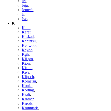
Jbl
,
Jeja
,
Jeutech
,
Ji
,
Jvc
,
K
Kaon
,
Karat
,
Kaskad
,
Kentatsu
,
Kenwood
,
Keydo
,
Kgh
,
Kii pro
,
Kion
,
Kitano
,
Kivi
,
Klipsch
,
Komatsu
,
Konka
,
Korting
,
Kraft
,
Kramer
,
Kreolz
,
Kronmark
,