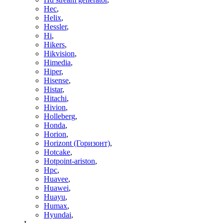
Hec
,
Helix
,
Hessler
,
Hi
,
Hikers
,
Hikvision
,
Himedia
,
Hiper
,
Hisense
,
Histar
,
Hitachi
,
Hivion
,
Holleberg
,
Honda
,
Horion
,
Horizont (Горизонт)
,
Hotcake
,
Hotpoint-ariston
,
Hpc
,
Huavee
,
Huawei
,
Huayu
,
Humax
,
Hyundai
,