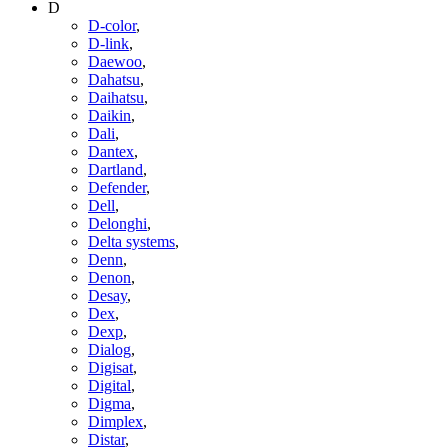
D
D-color
,
D-link
,
Daewoo
,
Dahatsu
,
Daihatsu
,
Daikin
,
Dali
,
Dantex
,
Dartland
,
Defender
,
Dell
,
Delonghi
,
Delta systems
,
Denn
,
Denon
,
Desay
,
Dex
,
Dexp
,
Dialog
,
Digisat
,
Digital
,
Digma
,
Dimplex
,
Distar
,