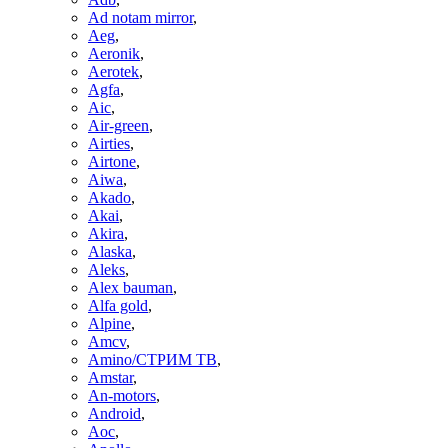
Ad notam mirror
,
Aeg
,
Aeronik
,
Aerotek
,
Agfa
,
Aic
,
Air-green
,
Airties
,
Airtone
,
Aiwa
,
Akado
,
Akai
,
Akira
,
Alaska
,
Aleks
,
Alex bauman
,
Alfa gold
,
Alpine
,
Amcv
,
Amino/СТРИМ ТВ
,
Amstar
,
An-motors
,
Android
,
Aoc
,