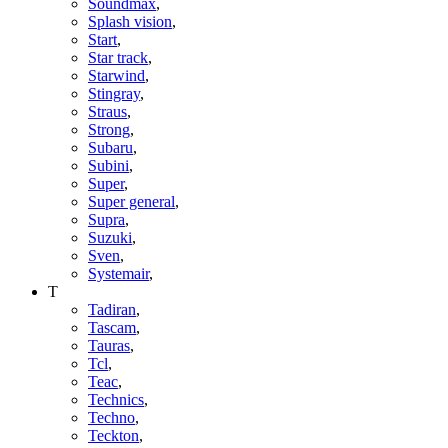
Soundmax
,
Splash vision
,
Start
,
Star track
,
Starwind
,
Stingray
,
Straus
,
Strong
,
Subaru
,
Subini
,
Super
,
Super general
,
Supra
,
Suzuki
,
Sven
,
Systemair
,
T
Tadiran
,
Tascam
,
Tauras
,
Tcl
,
Teac
,
Technics
,
Techno
,
Teckton
,