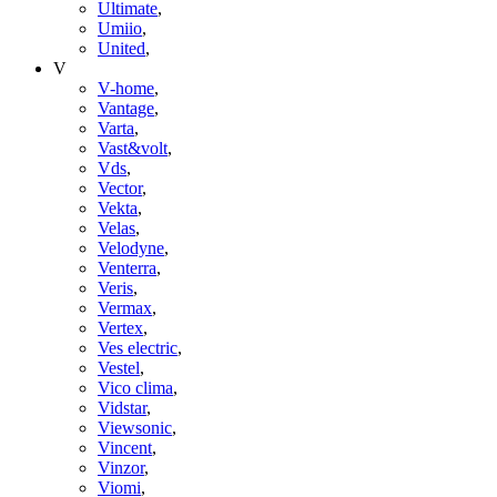
Ultimate
,
Umiio
,
United
,
V
V-home
,
Vantage
,
Varta
,
Vast&volt
,
Vds
,
Vector
,
Vekta
,
Velas
,
Velodyne
,
Venterra
,
Veris
,
Vermax
,
Vertex
,
Ves electric
,
Vestel
,
Vico clima
,
Vidstar
,
Viewsonic
,
Vincent
,
Vinzor
,
Viomi
,