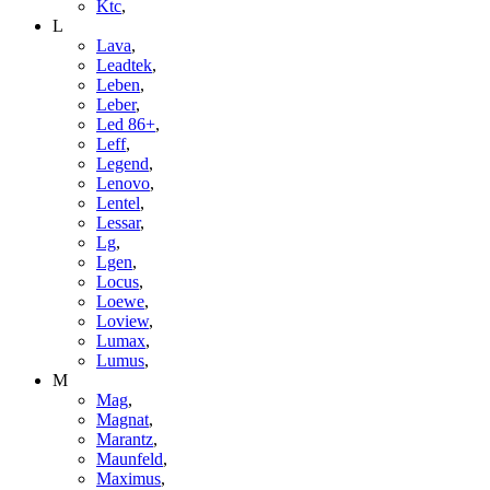
Ktc
,
L
Lava
,
Leadtek
,
Leben
,
Leber
,
Led 86+
,
Leff
,
Legend
,
Lenovo
,
Lentel
,
Lessar
,
Lg
,
Lgen
,
Locus
,
Loewe
,
Loview
,
Lumax
,
Lumus
,
M
Mag
,
Magnat
,
Marantz
,
Maunfeld
,
Maximus
,