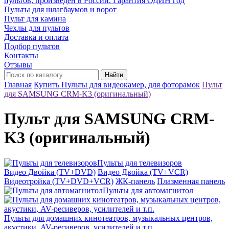
пультов, произведён в России. Гарантия ОДИН год
Пульты для шлагбаумов и ворот
Пульт для камина
Чехлы для пультов
Доставка и оплата
Подбор пультов
Контакты
Отзывы
Найти
Главная
Купить Пульты для видеокамер, для фоторамок
Пульт
для SAMSUNG CRM-K3 (оригинальный)
Пульт для SAMSUNG CRM-
K3 (оригинальный)
Пульты для телевизоров
Видео Двойка (TV+DVD)
Видео Двойка (TV+VCR)
Видеотройка (TV+DVD+VCR)
ЖК-панель
Плазменная панель
Пульты для автомагнитол
Пульты для домашних кинотеатров, музыкальных центров,
акустики, AV-ресиверов, усилителей и т.п.