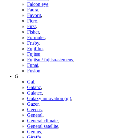
Falcon eye
,
Faura
,
Favorit
,
Fiero
,
First
,
Fisher
,
Formuler
,
Frisby
,
Fujifilm
,
Fujitsu
,
Fujitsu / fujitsu-siemens
,
Funai
,
Fusion
,
G
Gal
,
Galanz
,
Galatec
,
Galaxy innovation (gi)
,
Gazer
,
Geepas
,
General
,
General climate
,
General satellite
,
Genius
,
Giraffe
,