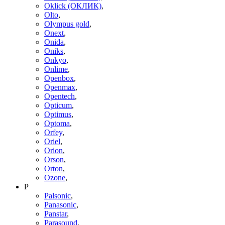
Oklick (ОКЛИК)
,
Olto
,
Olympus gold
,
Onext
,
Onida
,
Oniks
,
Onkyo
,
Onlime
,
Openbox
,
Openmax
,
Opentech
,
Opticum
,
Optimus
,
Optoma
,
Orfey
,
Oriel
,
Orion
,
Orson
,
Orton
,
Ozone
,
P
Palsonic
,
Panasonic
,
Panstar
,
Parasound
,