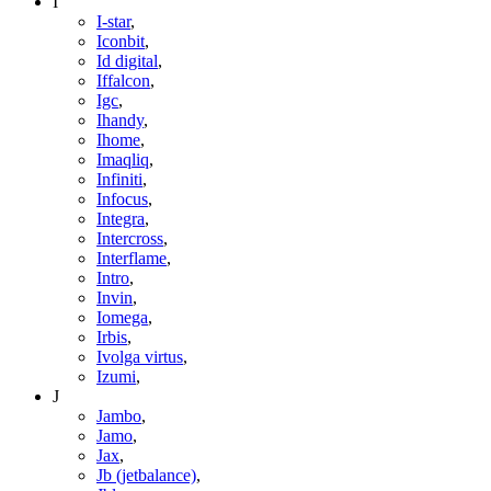
I
I-star
,
Iconbit
,
Id digital
,
Iffalcon
,
Igc
,
Ihandy
,
Ihome
,
Imaqliq
,
Infiniti
,
Infocus
,
Integra
,
Intercross
,
Interflame
,
Intro
,
Invin
,
Iomega
,
Irbis
,
Ivolga virtus
,
Izumi
,
J
Jambo
,
Jamo
,
Jax
,
Jb (jetbalance)
,