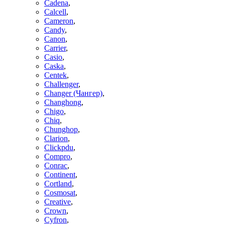
Cadena
,
Calcell
,
Cameron
,
Candy
,
Canon
,
Carrier
,
Casio
,
Caska
,
Centek
,
Challenger
,
Changer (Чангер)
,
Changhong
,
Chigo
,
Chiq
,
Chunghop
,
Clarion
,
Clickpdu
,
Compro
,
Conrac
,
Continent
,
Cortland
,
Cosmosat
,
Creative
,
Crown
,
Cyfron
,