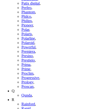
Patix digital
,
Perfeo
,
Phantom
,
Philco
,
Philips
,
Pioneer
,
Polar
,
Polaris
,
Polarline
,
Polaroid
,
Powerful
,
Premiera
,
Presino
,
Prestigio
,
Prima
,
Prime
,
Proclim
,
Progressive
,
Prology
,
Proscan
,
Q
Qunda
,
R
Rainford
,
Rapid
,