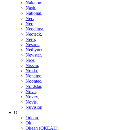
Nakatomi
,
Nash
,
National
,
Nec
,
Neo
,
Neoclima
,
Neoteck
,
Nero
,
Nesons
,
Netbynet
,
Newstar
,
Nice
,
Nissan
,
Nokia
,
Noname
,
Noontec
,
Nordstar
,
Nova
,
Novex
,
Novis
,
Nuvision
,
O
Odeon
,
Ok
,
Okeah (ОКЕАН)
,