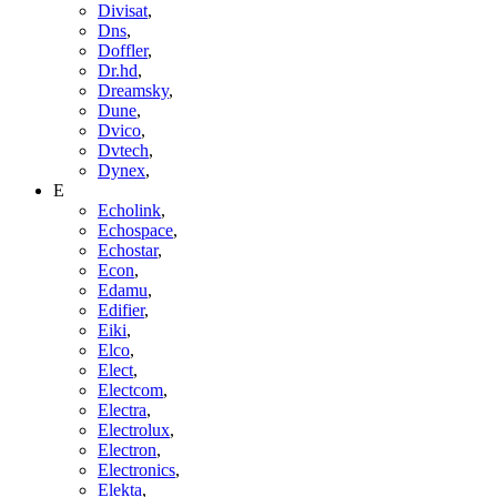
Divisat
,
Dns
,
Doffler
,
Dr.hd
,
Dreamsky
,
Dune
,
Dvico
,
Dvtech
,
Dynex
,
E
Echolink
,
Echospace
,
Echostar
,
Econ
,
Edamu
,
Edifier
,
Eiki
,
Elco
,
Elect
,
Electcom
,
Electra
,
Electrolux
,
Electron
,
Electronics
,
Elekta
,