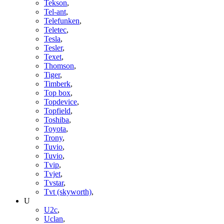
Tekson
,
Tel-ant
,
Telefunken
,
Teletec
,
Tesla
,
Tesler
,
Texet
,
Thomson
,
Tiger
,
Timberk
,
Top box
,
Topdevice
,
Topfield
,
Toshiba
,
Toyota
,
Trony
,
Tuvio
,
Tuvio
,
Tvip
,
Tvjet
,
Tvstar
,
Tvt (skyworth)
,
U
U2c
,
Uclan
,