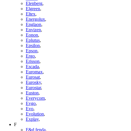
Elenberg
,
Elgreen
,
Eltex
,
Energolux
,
Englaon
,
Envizen
,
Eonon
,
Eplutus
,
Epsilon
,
Epson
,
Ergo
,
Erisson
,
Escada
,
Euromax
,
Eurosat
,
Eurosky
,
Eurostar
,
Euston
,
Everycom
,
Evgo
,
Evo
,
Evolution
,
Explay
,
F
F&d fenda
,