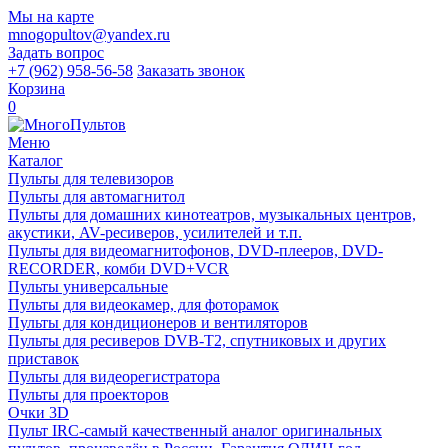
Мы на карте
mnogopultov@yandex.ru
Задать вопрос
+7 (962) 958-56-58
Заказать звонок
Корзина
0
Меню
Каталог
Пульты для телевизоров
Пульты для автомагнитол
Пульты для домашних кинотеатров, музыкальных центров,
акустики, AV-ресиверов, усилителей и т.п.
Пульты для видеомагнитофонов, DVD-плееров, DVD-
RECORDER, комби DVD+VCR
Пульты универсальные
Пульты для видеокамер, для фоторамок
Пульты для кондиционеров и вентиляторов
Пульты для ресиверов DVB-T2, спутниковых и других
приставок
Пульты для видеорегистратора
Пульты для проекторов
Очки 3D
Пульт IRC-самый качественный аналог оригинальных