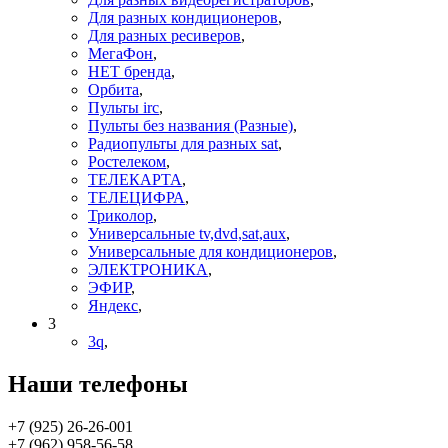
Для разных кондиционеров
,
Для разных ресиверов
,
МегаФон
,
НЕТ бренда
,
Орбита
,
Пульты irc
,
Пульты без названия (Разные)
,
Радиопульты для разных sat
,
Ростелеком
,
ТЕЛЕКАРТА
,
ТЕЛЕЦИФРА
,
Триколор
,
Универсальные tv,dvd,sat,aux
,
Универсальные для кондиционеров
,
ЭЛЕКТРОНИКА
,
ЭФИР
,
Яндекс
,
3
3q
,
Наши телефоны
+7 (925) 26-26-001
+7 (962) 958-56-58