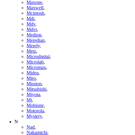
Maxone
,
Maxwell
,
Mcintosh
,
Mdi
,
Mdv
,
Mdvr
,
Medion
,
Meredian
,
Merely
,
Metz
,
Microdigital
,
Microlab
,
Micromax
,
Midea
,
Miro
,
Mission
,
Mitsubishi
,
Miyota
,
Mj
,
Mobione
,
Motorola
,
Mystery
,
N
Nad
,
Nakamichi
,