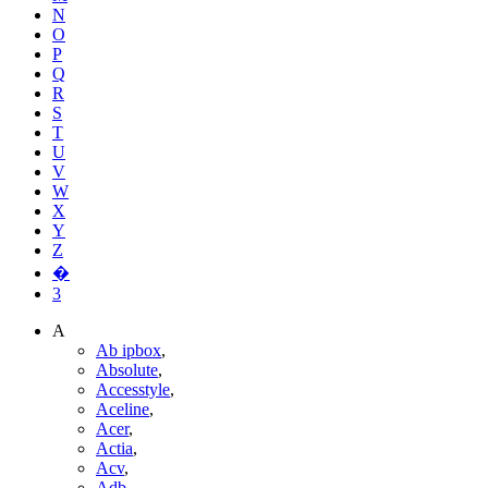
N
O
P
Q
R
S
T
U
V
W
X
Y
Z
�
3
A
Ab ipbox
,
Absolute
,
Accesstyle
,
Aceline
,
Acer
,
Actia
,
Acv
,
Adb
,