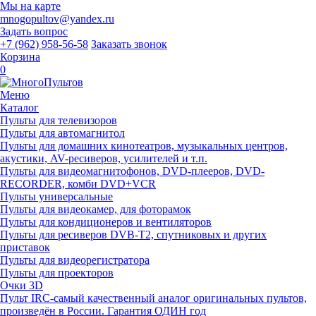
Мы на карте
mnogopultov@yandex.ru
Задать вопрос
+7 (962) 958-56-58
Заказать звонок
Корзина
0
Меню
Каталог
Пульты для телевизоров
Пульты для автомагнитол
Пульты для домашних кинотеатров, музыкальных центров,
акустики, AV-ресиверов, усилителей и т.п.
Пульты для видеомагнитофонов, DVD-плееров, DVD-
RECORDER, комби DVD+VCR
Пульты универсальные
Пульты для видеокамер, для фоторамок
Пульты для кондиционеров и вентиляторов
Пульты для ресиверов DVB-T2, спутниковых и других
приставок
Пульты для видеорегистратора
Пульты для проекторов
Очки 3D
Пульт IRC-самый качественный аналог оригинальных пультов,
произведён в России. Гарантия ОДИН год