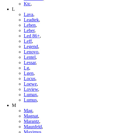
Ktc
,
L
Lava
,
Leadtek
,
Leben
,
Leber
,
Led 86+
,
Leff
,
Legend
,
Lenovo
,
Lentel
,
Lessar
,
Lg
,
Lgen
,
Locus
,
Loewe
,
Loview
,
Lumax
,
Lumus
,
M
Mag
,
Magnat
,
Marantz
,
Maunfeld
,
Maximus
,