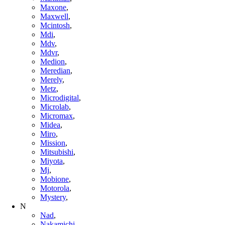
Maxone
,
Maxwell
,
Mcintosh
,
Mdi
,
Mdv
,
Mdvr
,
Medion
,
Meredian
,
Merely
,
Metz
,
Microdigital
,
Microlab
,
Micromax
,
Midea
,
Miro
,
Mission
,
Mitsubishi
,
Miyota
,
Mj
,
Mobione
,
Motorola
,
Mystery
,
N
Nad
,
Nakamichi
,