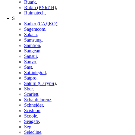
Ruark
,
Rubin (РУБИН)
,
Ruimatech
,
S
Sadko (САДКО)
,
Sagemcom
,
Sakata
,
Samsung
,
Samtron
,
Sangean
,
Sansui
,
Sanyo
,
Sast
,
Sat-integral
,
Satpro
,
Saturn (Сатурн)
,
Sber
,
Scarlett
,
Schaub lorenz
,
Schneider
,
Scishion
,
Scoole
,
Seagate
,
Seg
,
Selecline
,