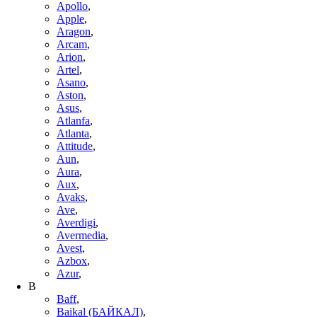
Apollo
,
Apple
,
Aragon
,
Arcam
,
Arion
,
Artel
,
Asano
,
Aston
,
Asus
,
Atlanfa
,
Atlanta
,
Attitude
,
Aun
,
Aura
,
Aux
,
Avaks
,
Ave
,
Averdigi
,
Avermedia
,
Avest
,
Azbox
,
Azur
,
B
Baff
,
Baikal (БАЙКАЛ)
,