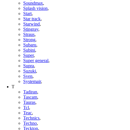
Soundmax
,
Splash vision
,
Start
,
Star track
,
Starwind
,
Stingray
,
Straus
,
Strong
,
Subaru
,
Subini
,
Super
,
Super general
,
Supra
,
Suzuki
,
Sven
,
Systemair
,
T
Tadiran
,
Tascam
,
Tauras
,
Tcl
,
Teac
,
Technics
,
Techno
,
Teckton
,