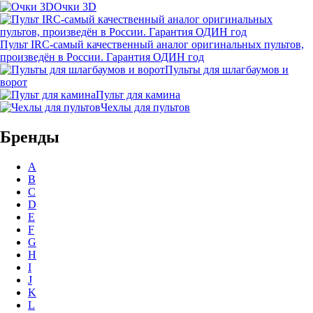
Очки 3D
Пульт IRC-самый качественный аналог оригинальных пультов,
произведён в России. Гарантия ОДИН год
Пульты для шлагбаумов и
ворот
Пульт для камина
Чехлы для пультов
Бренды
A
B
C
D
E
F
G
H
I
J
K
L