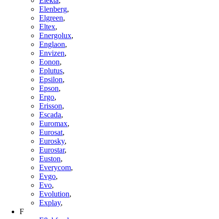
Elekta
,
Elenberg
,
Elgreen
,
Eltex
,
Energolux
,
Englaon
,
Envizen
,
Eonon
,
Eplutus
,
Epsilon
,
Epson
,
Ergo
,
Erisson
,
Escada
,
Euromax
,
Eurosat
,
Eurosky
,
Eurostar
,
Euston
,
Everycom
,
Evgo
,
Evo
,
Evolution
,
Explay
,
F