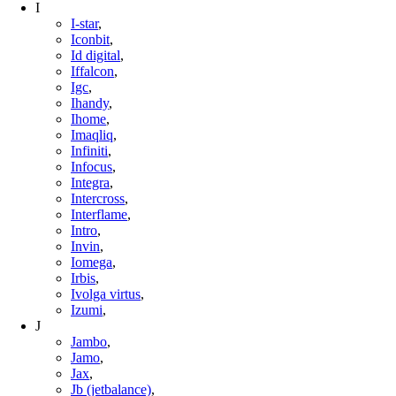
I
I-star
,
Iconbit
,
Id digital
,
Iffalcon
,
Igc
,
Ihandy
,
Ihome
,
Imaqliq
,
Infiniti
,
Infocus
,
Integra
,
Intercross
,
Interflame
,
Intro
,
Invin
,
Iomega
,
Irbis
,
Ivolga virtus
,
Izumi
,
J
Jambo
,
Jamo
,
Jax
,
Jb (jetbalance)
,