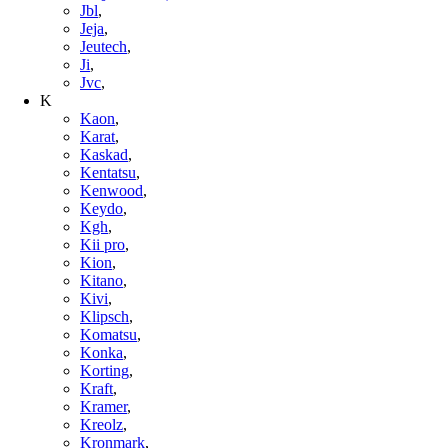
Jbl
,
Jeja
,
Jeutech
,
Ji
,
Jvc
,
K
Kaon
,
Karat
,
Kaskad
,
Kentatsu
,
Kenwood
,
Keydo
,
Kgh
,
Kii pro
,
Kion
,
Kitano
,
Kivi
,
Klipsch
,
Komatsu
,
Konka
,
Korting
,
Kraft
,
Kramer
,
Kreolz
,
Kronmark
,