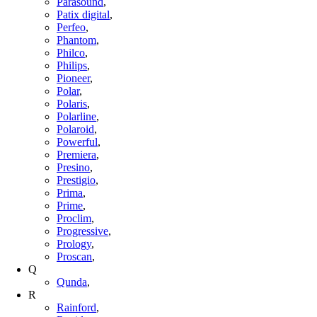
Parasound
,
Patix digital
,
Perfeo
,
Phantom
,
Philco
,
Philips
,
Pioneer
,
Polar
,
Polaris
,
Polarline
,
Polaroid
,
Powerful
,
Premiera
,
Presino
,
Prestigio
,
Prima
,
Prime
,
Proclim
,
Progressive
,
Prology
,
Proscan
,
Q
Qunda
,
R
Rainford
,