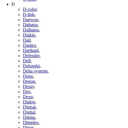
D
D-color
,
D-link
,
Daewoo
,
Dahatsu
,
Daihatsu
,
Daikin
,
Dali
,
Dantex
,
Dartland
,
Defender
,
Dell
,
Delonghi
,
Delta systems
,
Denn
,
Denon
,
Desay
,
Dex
,
Dexp
,
Dialog
,
Digisat
,
Digital
,
Digma
,
Dimplex
,
Distar
,