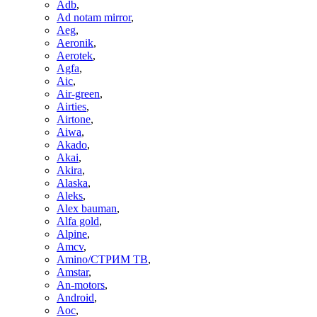
Adb
,
Ad notam mirror
,
Aeg
,
Aeronik
,
Aerotek
,
Agfa
,
Aic
,
Air-green
,
Airties
,
Airtone
,
Aiwa
,
Akado
,
Akai
,
Akira
,
Alaska
,
Aleks
,
Alex bauman
,
Alfa gold
,
Alpine
,
Amcv
,
Amino/СТРИМ ТВ
,
Amstar
,
An-motors
,
Android
,
Aoc
,