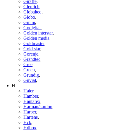
Giraffe
,
Glenrich
,
Globalteq
,
Globo
,
Gmini
,
Godigital
,
Golden interstar
,
Golden media
,
Goldmaster
,
Gold star
,
Gorenje
,
Grandtec
,
Gree
,
Green
,
Grundig
,
Guvial
,
H
Haier
,
Hamber
,
Hantarex
,
Harman/kardon
,
Harper
,
Hartens
,
Hck
,
Hdbox
,