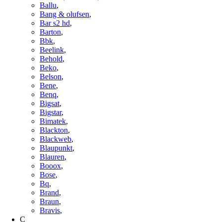
Ballu
,
Bang & olufsen
,
Bar s2 hd
,
Barton
,
Bbk
,
Beelink
,
Behold
,
Beko
,
Belson
,
Bene
,
Benq
,
Bigsat
,
Bigstar
,
Bimatek
,
Blackton
,
Blackweb
,
Blaupunkt
,
Blauren
,
Booox
,
Bose
,
Bq
,
Brand
,
Braun
,
Bravis
,
C