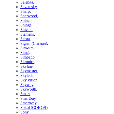
Selenga
,
Seven sky
,
Sharp
,
Sherwood
,
Shinco
,
Shinge
,
Shivaki
,
Siemens
,
Siesta
,
Signal (Сигнал)
,
Sim-sim
,
Sim2
,
Simpatio
,
Sitronics
,
Skyline
,
Skymaster
,
Skytech
,
Sky vision
,
Skyway
,
Skyworth
,
Smart
,
Smartbuy
,
Smartway
,
Sokol (СОКОЛ)
,
Sony
,