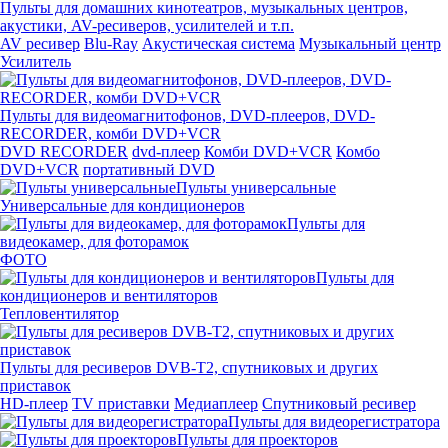
Пульты для домашних кинотеатров, музыкальных центров,
акустики, AV-ресиверов, усилителей и т.п.
AV ресивер
Blu-Ray
Акустическая система
Музыкальный центр
Усилитель
Пульты для видеомагнитофонов, DVD-плееров, DVD-
RECORDER, комби DVD+VCR
DVD RECORDER
dvd-плеер
Комби DVD+VCR
Комбо
DVD+VCR
портативный DVD
Пульты универсальные
Универсальные для кондиционеров
Пульты для
видеокамер, для фоторамок
ФОТО
Пульты для
кондиционеров и вентиляторов
Тепловентилятор
Пульты для ресиверов DVB-T2, спутниковых и других
приставок
HD-плеер
TV приставки
Медиаплеер
Спутниковый ресивер
Пульты для видеорегистратора
Пульты для проекторов