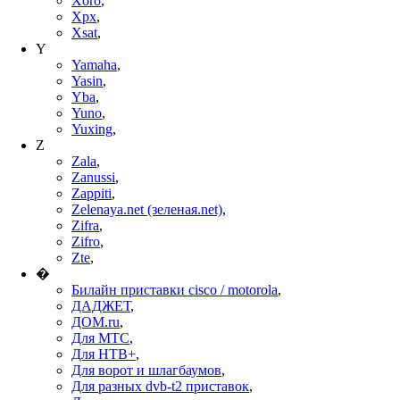
Xoro
,
Xpx
,
Xsat
,
Y
Yamaha
,
Yasin
,
Yba
,
Yuno
,
Yuxing
,
Z
Zala
,
Zanussi
,
Zappiti
,
Zelenaya.net (зеленая.net)
,
Zifra
,
Zifro
,
Zte
,
�
Билайн приставки cisco / motorola
,
ДАДЖЕТ
,
ДОМ.ru
,
Для МТС
,
Для НТВ+
,
Для ворот и шлагбаумов
,
Для разных dvb-t2 приставок
,