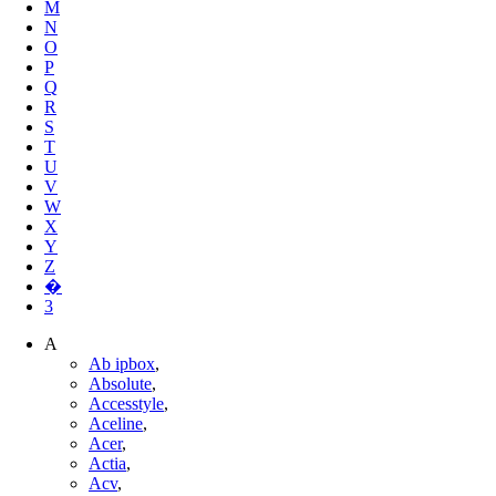
M
N
O
P
Q
R
S
T
U
V
W
X
Y
Z
�
3
A
Ab ipbox
,
Absolute
,
Accesstyle
,
Aceline
,
Acer
,
Actia
,
Acv
,