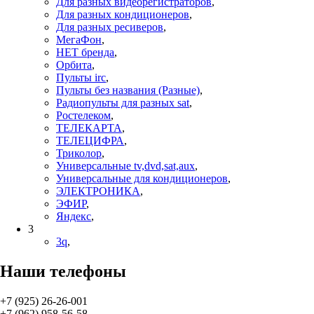
Для разных видеорегистраторов
,
Для разных кондиционеров
,
Для разных ресиверов
,
МегаФон
,
НЕТ бренда
,
Орбита
,
Пульты irc
,
Пульты без названия (Разные)
,
Радиопульты для разных sat
,
Ростелеком
,
ТЕЛЕКАРТА
,
ТЕЛЕЦИФРА
,
Триколор
,
Универсальные tv,dvd,sat,aux
,
Универсальные для кондиционеров
,
ЭЛЕКТРОНИКА
,
ЭФИР
,
Яндекс
,
3
3q
,
Наши телефоны
+7 (925) 26-26-001
+7 (962) 958-56-58