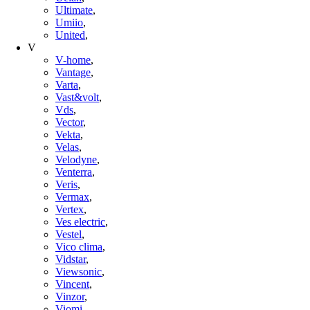
Ultimate
,
Umiio
,
United
,
V
V-home
,
Vantage
,
Varta
,
Vast&volt
,
Vds
,
Vector
,
Vekta
,
Velas
,
Velodyne
,
Venterra
,
Veris
,
Vermax
,
Vertex
,
Ves electric
,
Vestel
,
Vico clima
,
Vidstar
,
Viewsonic
,
Vincent
,
Vinzor
,
Viomi
,