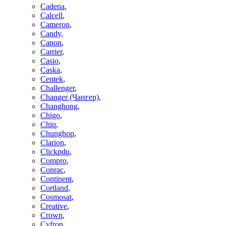
Cadena
,
Calcell
,
Cameron
,
Candy
,
Canon
,
Carrier
,
Casio
,
Caska
,
Centek
,
Challenger
,
Changer (Чангер)
,
Changhong
,
Chigo
,
Chiq
,
Chunghop
,
Clarion
,
Clickpdu
,
Compro
,
Conrac
,
Continent
,
Cortland
,
Cosmosat
,
Creative
,
Crown
,
Cyfron
,