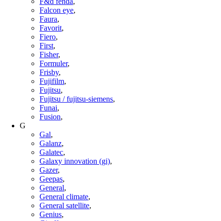
F&d fenda
,
Falcon eye
,
Faura
,
Favorit
,
Fiero
,
First
,
Fisher
,
Formuler
,
Frisby
,
Fujifilm
,
Fujitsu
,
Fujitsu / fujitsu-siemens
,
Funai
,
Fusion
,
G
Gal
,
Galanz
,
Galatec
,
Galaxy innovation (gi)
,
Gazer
,
Geepas
,
General
,
General climate
,
General satellite
,
Genius
,