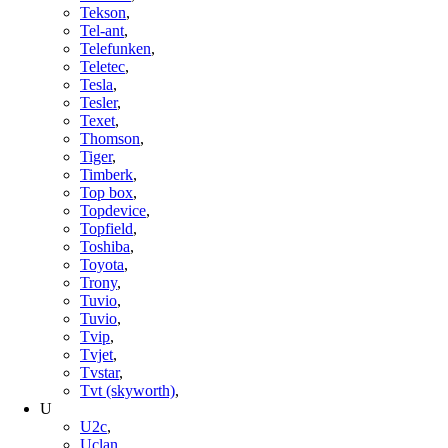
Tekson
,
Tel-ant
,
Telefunken
,
Teletec
,
Tesla
,
Tesler
,
Texet
,
Thomson
,
Tiger
,
Timberk
,
Top box
,
Topdevice
,
Topfield
,
Toshiba
,
Toyota
,
Trony
,
Tuvio
,
Tuvio
,
Tvip
,
Tvjet
,
Tvstar
,
Tvt (skyworth)
,
U
U2c
,
Uclan
,