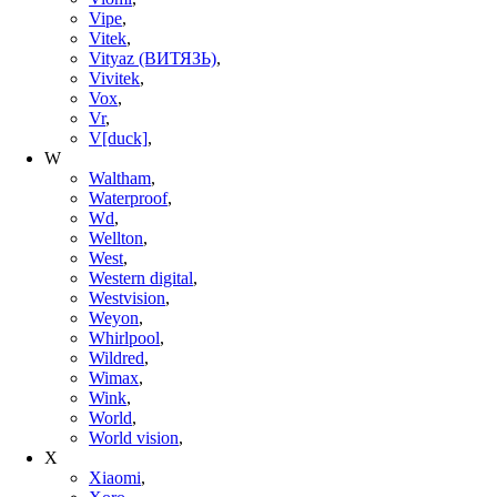
Vipe
,
Vitek
,
Vityaz (ВИТЯЗЬ)
,
Vivitek
,
Vox
,
Vr
,
V[duck]
,
W
Waltham
,
Waterproof
,
Wd
,
Wellton
,
West
,
Western digital
,
Westvision
,
Weyon
,
Whirlpool
,
Wildred
,
Wimax
,
Wink
,
World
,
World vision
,
X
Xiaomi
,