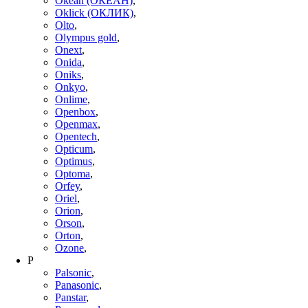
Okeah (ОКЕАН)
,
Oklick (ОКЛИК)
,
Olto
,
Olympus gold
,
Onext
,
Onida
,
Oniks
,
Onkyo
,
Onlime
,
Openbox
,
Openmax
,
Opentech
,
Opticum
,
Optimus
,
Optoma
,
Orfey
,
Oriel
,
Orion
,
Orson
,
Orton
,
Ozone
,
P
Palsonic
,
Panasonic
,
Panstar
,