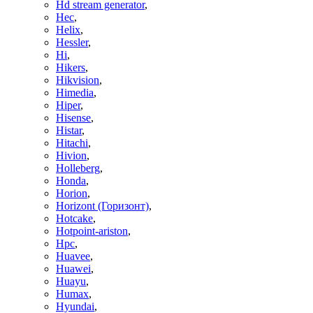
Hd stream generator
,
Hec
,
Helix
,
Hessler
,
Hi
,
Hikers
,
Hikvision
,
Himedia
,
Hiper
,
Hisense
,
Histar
,
Hitachi
,
Hivion
,
Holleberg
,
Honda
,
Horion
,
Horizont (Горизонт)
,
Hotcake
,
Hotpoint-ariston
,
Hpc
,
Huavee
,
Huawei
,
Huayu
,
Humax
,
Hyundai
,