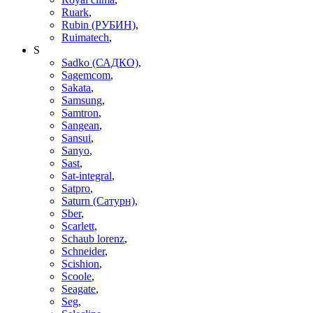
Ruark
,
Rubin (РУБИН)
,
Ruimatech
,
S
Sadko (САДКО)
,
Sagemcom
,
Sakata
,
Samsung
,
Samtron
,
Sangean
,
Sansui
,
Sanyo
,
Sast
,
Sat-integral
,
Satpro
,
Saturn (Сатурн)
,
Sber
,
Scarlett
,
Schaub lorenz
,
Schneider
,
Scishion
,
Scoole
,
Seagate
,
Seg
,