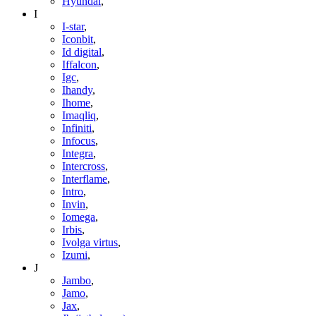
Hyundai
,
I
I-star
,
Iconbit
,
Id digital
,
Iffalcon
,
Igc
,
Ihandy
,
Ihome
,
Imaqliq
,
Infiniti
,
Infocus
,
Integra
,
Intercross
,
Interflame
,
Intro
,
Invin
,
Iomega
,
Irbis
,
Ivolga virtus
,
Izumi
,
J
Jambo
,
Jamo
,
Jax
,