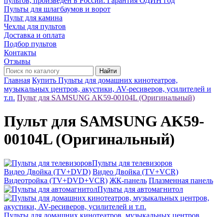
пультов, произведён в России. Гарантия ОДИН год
Пульты для шлагбаумов и ворот
Пульт для камина
Чехлы для пультов
Доставка и оплата
Подбор пультов
Контакты
Отзывы
Найти
Главная
Купить Пульты для домашних кинотеатров,
музыкальных центров, акустики, AV-ресиверов, усилителей и
т.п.
Пульт для SAMSUNG AK59-00104L (Оригинальный)
Пульт для SAMSUNG AK59-
00104L (Оригинальный)
Пульты для телевизоров
Видео Двойка (TV+DVD)
Видео Двойка (TV+VCR)
Видеотройка (TV+DVD+VCR)
ЖК-панель
Плазменная панель
Пульты для автомагнитол
Пульты для домашних кинотеатров, музыкальных центров,