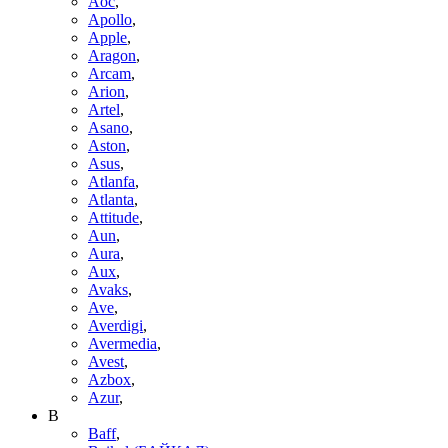
Aoc
,
Apollo
,
Apple
,
Aragon
,
Arcam
,
Arion
,
Artel
,
Asano
,
Aston
,
Asus
,
Atlanfa
,
Atlanta
,
Attitude
,
Aun
,
Aura
,
Aux
,
Avaks
,
Ave
,
Averdigi
,
Avermedia
,
Avest
,
Azbox
,
Azur
,
B
Baff
,