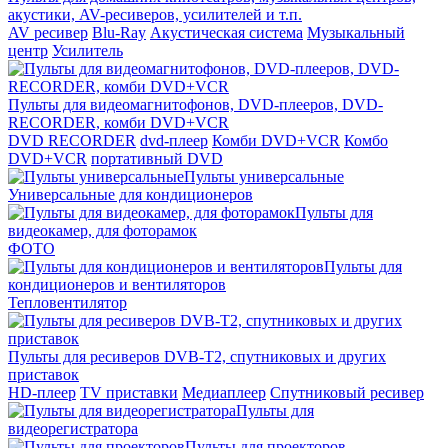
акустики, AV-ресиверов, усилителей и т.п.
AV ресивер
Blu-Ray
Акустическая система
Музыкальный
центр
Усилитель
Пульты для видеомагнитофонов, DVD-плееров, DVD-
RECORDER, комби DVD+VCR
DVD RECORDER
dvd-плеер
Комби DVD+VCR
Комбо
DVD+VCR
портативный DVD
Пульты универсальные
Универсальные для кондиционеров
Пульты для
видеокамер, для фоторамок
ФОТО
Пульты для
кондиционеров и вентиляторов
Тепловентилятор
Пульты для ресиверов DVB-T2, спутниковых и других
приставок
HD-плеер
TV приставки
Медиаплеер
Спутниковый ресивер
Пульты для
видеорегистратора
Пульты для проекторов