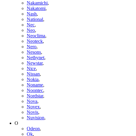
Nakamichi
,
Nakatomi
,
Nash
,
National
,
Nec
,
Neo
,
Neoclima
,
Neoteck
,
Nero
,
Nesons
,
Netbynet
,
Newstar
,
Nice
,
Nissan
,
Nokia
,
Noname
,
Noontec
,
Nordstar
,
Nova
,
Novex
,
Novis
,
Nuvision
,
O
Odeon
,
Ok
,