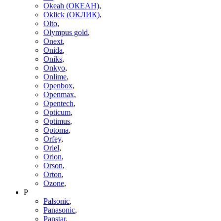
Okeah (ОКЕАН)
,
Oklick (ОКЛИК)
,
Olto
,
Olympus gold
,
Onext
,
Onida
,
Oniks
,
Onkyo
,
Onlime
,
Openbox
,
Openmax
,
Opentech
,
Opticum
,
Optimus
,
Optoma
,
Orfey
,
Oriel
,
Orion
,
Orson
,
Orton
,
Ozone
,
P
Palsonic
,
Panasonic
,
Panstar
,