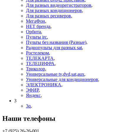
Для разных видеорегистраторов
,
Для разных кондиционеров
,
Для разных ресиверов
,
МегаФон
,
НЕТ бренда
,
Орбита
,
Пульты irc
,
Пульты без названия (Разные)
,
Радиопульты для разных sat
,
Ростелеком
,
ТЕЛЕКАРТА
,
ТЕЛЕЦИФРА
,
Триколор
,
Универсальные tv,dvd,sat,aux
,
Универсальные для кондиционеров
,
ЭЛЕКТРОНИКА
,
ЭФИР
,
Яндекс
,
3
3q
,
Наши телефоны
+7 (925) 26-26-001