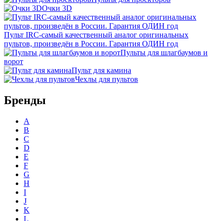
Очки 3D
Пульт IRC-самый качественный аналог оригинальных
пультов, произведён в России. Гарантия ОДИН год
Пульты для шлагбаумов и
ворот
Пульт для камина
Чехлы для пультов
Бренды
A
B
C
D
E
F
G
H
I
J
K
L