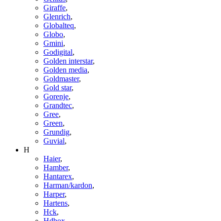
Giraffe
,
Glenrich
,
Globalteq
,
Globo
,
Gmini
,
Godigital
,
Golden interstar
,
Golden media
,
Goldmaster
,
Gold star
,
Gorenje
,
Grandtec
,
Gree
,
Green
,
Grundig
,
Guvial
,
H
Haier
,
Hamber
,
Hantarex
,
Harman/kardon
,
Harper
,
Hartens
,
Hck
,
Hdbox
,