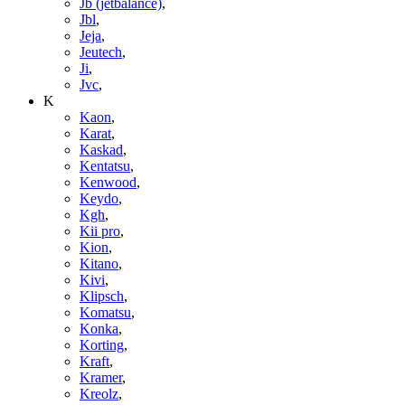
Jb (jetbalance)
,
Jbl
,
Jeja
,
Jeutech
,
Ji
,
Jvc
,
K
Kaon
,
Karat
,
Kaskad
,
Kentatsu
,
Kenwood
,
Keydo
,
Kgh
,
Kii pro
,
Kion
,
Kitano
,
Kivi
,
Klipsch
,
Komatsu
,
Konka
,
Korting
,
Kraft
,
Kramer
,
Kreolz
,