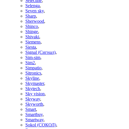
Selecline
,
Selenga
,
Seven sky
,
Sharp
,
Sherwood
,
Shinco
,
Shinge
,
Shivaki
,
Siemens
,
Siesta
,
Signal (Сигнал)
,
Sim-sim
,
Sim2
,
Simpatio
,
Sitronics
,
Skyline
,
Skymaster
,
Skytech
,
Sky vision
,
Skyway
,
Skyworth
,
Smart
,
Smartbuy
,
Smartway
,
Sokol (СОКОЛ)
,