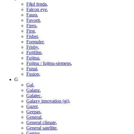
F&d fenda
,
Falcon eye
,
Faura
,
Favorit
,
Fiero
,
First
,
Fisher
,
Formuler
,
Frisby
,
Fujifilm
,
Fujitsu
,
Fujitsu / fujitsu-siemens
,
Funai
,
Fusion
,
G
Gal
,
Galanz
,
Galatec
,
Galaxy innovation (gi)
,
Gazer
,
Geepas
,
General
,
General climate
,
General satellite
,
Genius
,