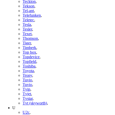
Teckton
,
Tekson
,
Tel-ant
,
Telefunken
,
Teletec
,
Tesla
,
Tesler
,
Texet
,
Thomson
,
Tiger
,
Timberk
,
Top box
,
Topdevice
,
Topfield
,
Toshiba
,
Toyota
,
Trony
,
Tuvio
,
Tuvio
,
Tvip
,
Tvjet
,
Tvstar
,
Tvt (skyworth)
,
U
U2c
,