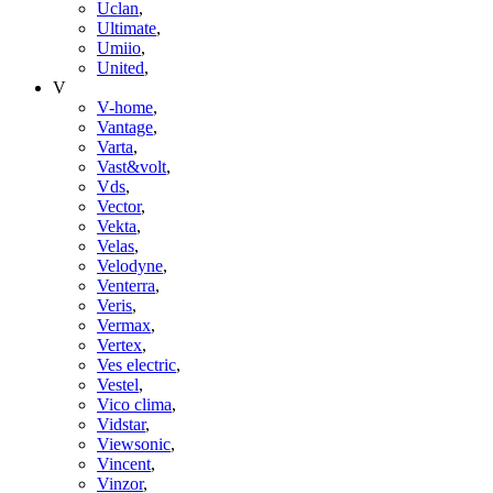
Uclan
,
Ultimate
,
Umiio
,
United
,
V
V-home
,
Vantage
,
Varta
,
Vast&volt
,
Vds
,
Vector
,
Vekta
,
Velas
,
Velodyne
,
Venterra
,
Veris
,
Vermax
,
Vertex
,
Ves electric
,
Vestel
,
Vico clima
,
Vidstar
,
Viewsonic
,
Vincent
,
Vinzor
,