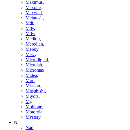
Maximus
,
Maxone
,
Maxwell
,
Mcintosh
,
Mdi
,
Mdv
,
Mdvr
,
Medion
,
Meredian
,
Merely
,
Metz
,
Microdigital
,
Microlab
,
Micromax
,
Midea
,
Miro
,
Mission
,
Mitsubishi
,
Miyota
,
Mj
,
Mobione
,
Motorola
,
Mystery
,
N
Nad
,