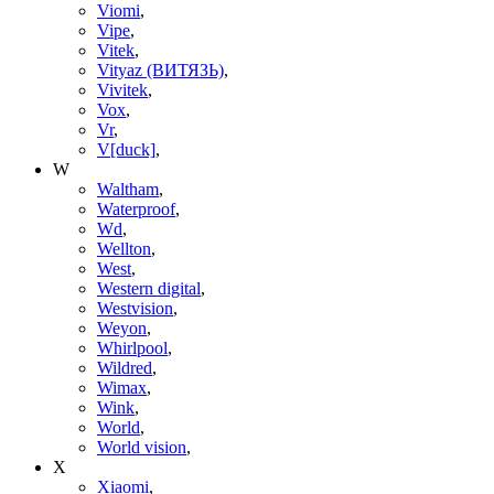
Viomi
,
Vipe
,
Vitek
,
Vityaz (ВИТЯЗЬ)
,
Vivitek
,
Vox
,
Vr
,
V[duck]
,
W
Waltham
,
Waterproof
,
Wd
,
Wellton
,
West
,
Western digital
,
Westvision
,
Weyon
,
Whirlpool
,
Wildred
,
Wimax
,
Wink
,
World
,
World vision
,
X
Xiaomi
,