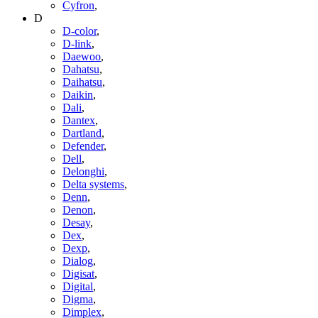
Cyfron
,
D
D-color
,
D-link
,
Daewoo
,
Dahatsu
,
Daihatsu
,
Daikin
,
Dali
,
Dantex
,
Dartland
,
Defender
,
Dell
,
Delonghi
,
Delta systems
,
Denn
,
Denon
,
Desay
,
Dex
,
Dexp
,
Dialog
,
Digisat
,
Digital
,
Digma
,
Dimplex
,