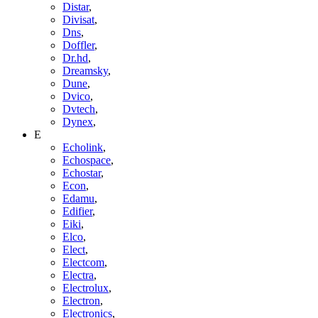
Distar
,
Divisat
,
Dns
,
Doffler
,
Dr.hd
,
Dreamsky
,
Dune
,
Dvico
,
Dvtech
,
Dynex
,
E
Echolink
,
Echospace
,
Echostar
,
Econ
,
Edamu
,
Edifier
,
Eiki
,
Elco
,
Elect
,
Electcom
,
Electra
,
Electrolux
,
Electron
,
Electronics
,