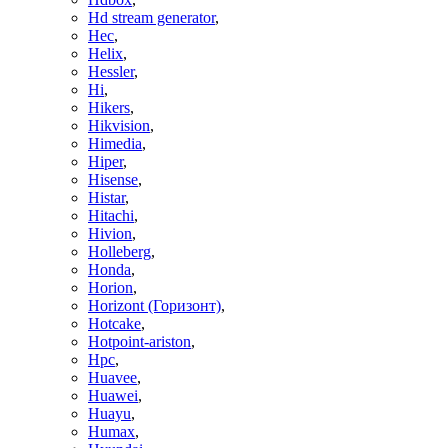
Hd stream generator
,
Hec
,
Helix
,
Hessler
,
Hi
,
Hikers
,
Hikvision
,
Himedia
,
Hiper
,
Hisense
,
Histar
,
Hitachi
,
Hivion
,
Holleberg
,
Honda
,
Horion
,
Horizont (Горизонт)
,
Hotcake
,
Hotpoint-ariston
,
Hpc
,
Huavee
,
Huawei
,
Huayu
,
Humax
,