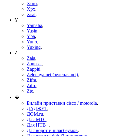
Xoro
,
Xpx
,
Xsat
,
Y
Yamaha
,
Yasin
,
Yba
,
Yuno
,
Yuxing
,
Z
Zala
,
Zanussi
,
Zappiti
,
Zelenaya.net (зеленая.net)
,
Zifra
,
Zifro
,
Zte
,
�
Билайн приставки cisco / motorola
,
ДАДЖЕТ
,
ДОМ.ru
,
Для МТС
,
Для НТВ+
,
Для ворот и шлагбаумов
,
Для разных dvb-t2 приставок
,