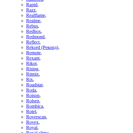
Rapid
,
Razz
,
Realflame
,
Realme
,
Rebus
,
Redbox
,
Redmond
,
Reflect
,
Rekord (Рекорд)
,
Remote
,
Rexant
,
Rikor
,
Rising
,
Ritmix
,
Rix
,
Roadstar
,
Roda
,
Roison
,
Rolsen
,
Rombica
,
Rotel
,
Roverscan
,
Rovex
,
Royal
,
Royal clima
,