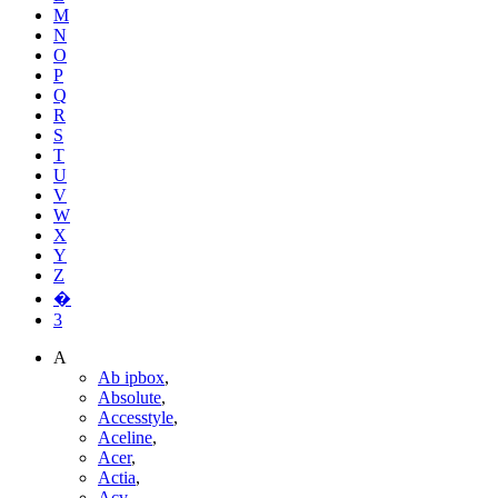
M
N
O
P
Q
R
S
T
U
V
W
X
Y
Z
�
3
A
Ab ipbox
,
Absolute
,
Accesstyle
,
Aceline
,
Acer
,
Actia
,
Acv
,