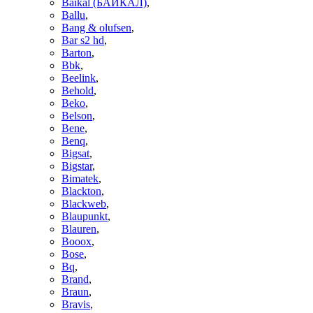
Baikal (БАЙКАЛ)
,
Ballu
,
Bang & olufsen
,
Bar s2 hd
,
Barton
,
Bbk
,
Beelink
,
Behold
,
Beko
,
Belson
,
Bene
,
Benq
,
Bigsat
,
Bigstar
,
Bimatek
,
Blackton
,
Blackweb
,
Blaupunkt
,
Blauren
,
Booox
,
Bose
,
Bq
,
Brand
,
Braun
,
Bravis
,