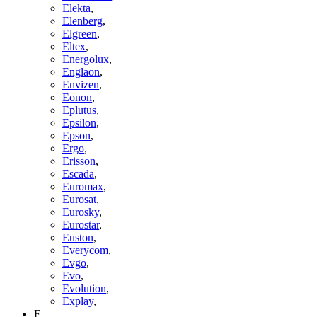
Elekta
,
Elenberg
,
Elgreen
,
Eltex
,
Energolux
,
Englaon
,
Envizen
,
Eonon
,
Eplutus
,
Epsilon
,
Epson
,
Ergo
,
Erisson
,
Escada
,
Euromax
,
Eurosat
,
Eurosky
,
Eurostar
,
Euston
,
Everycom
,
Evgo
,
Evo
,
Evolution
,
Explay
,
F