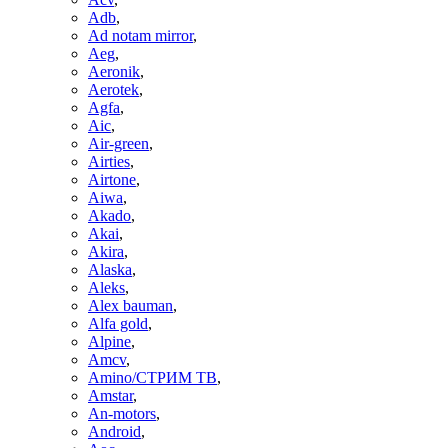
Adb
,
Ad notam mirror
,
Aeg
,
Aeronik
,
Aerotek
,
Agfa
,
Aic
,
Air-green
,
Airties
,
Airtone
,
Aiwa
,
Akado
,
Akai
,
Akira
,
Alaska
,
Aleks
,
Alex bauman
,
Alfa gold
,
Alpine
,
Amcv
,
Amino/СТРИМ ТВ
,
Amstar
,
An-motors
,
Android
,