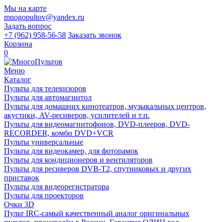
Мы на карте
mnogopultov@yandex.ru
Задать вопрос
+7 (962) 958-56-58
Заказать звонок
Корзина
0
Меню
Каталог
Пульты для телевизоров
Пульты для автомагнитол
Пульты для домашних кинотеатров, музыкальных центров,
акустики, AV-ресиверов, усилителей и т.п.
Пульты для видеомагнитофонов, DVD-плееров, DVD-
RECORDER, комби DVD+VCR
Пульты универсальные
Пульты для видеокамер, для фоторамок
Пульты для кондиционеров и вентиляторов
Пульты для ресиверов DVB-T2, спутниковых и других
приставок
Пульты для видеорегистратора
Пульты для проекторов
Очки 3D
Пульт IRC-самый качественный аналог оригинальных