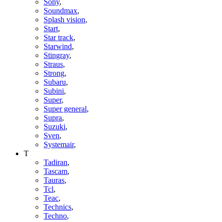
Sony
,
Soundmax
,
Splash vision
,
Start
,
Star track
,
Starwind
,
Stingray
,
Straus
,
Strong
,
Subaru
,
Subini
,
Super
,
Super general
,
Supra
,
Suzuki
,
Sven
,
Systemair
,
T
Tadiran
,
Tascam
,
Tauras
,
Tcl
,
Teac
,
Technics
,
Techno
,