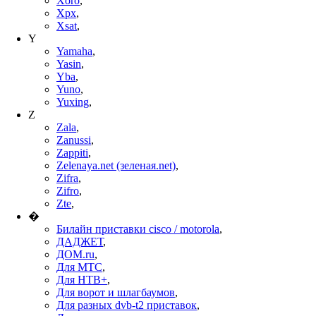
Xoro
,
Xpx
,
Xsat
,
Y
Yamaha
,
Yasin
,
Yba
,
Yuno
,
Yuxing
,
Z
Zala
,
Zanussi
,
Zappiti
,
Zelenaya.net (зеленая.net)
,
Zifra
,
Zifro
,
Zte
,
�
Билайн приставки cisco / motorola
,
ДАДЖЕТ
,
ДОМ.ru
,
Для МТС
,
Для НТВ+
,
Для ворот и шлагбаумов
,
Для разных dvb-t2 приставок
,