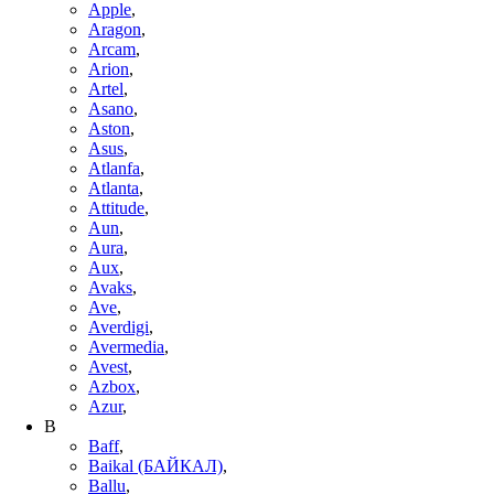
Apple
,
Aragon
,
Arcam
,
Arion
,
Artel
,
Asano
,
Aston
,
Asus
,
Atlanfa
,
Atlanta
,
Attitude
,
Aun
,
Aura
,
Aux
,
Avaks
,
Ave
,
Averdigi
,
Avermedia
,
Avest
,
Azbox
,
Azur
,
B
Baff
,
Baikal (БАЙКАЛ)
,
Ballu
,