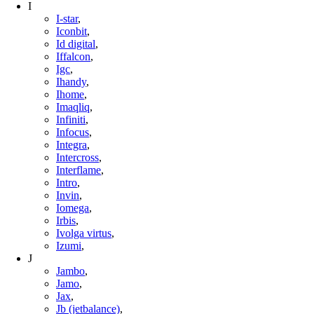
I
I-star
,
Iconbit
,
Id digital
,
Iffalcon
,
Igc
,
Ihandy
,
Ihome
,
Imaqliq
,
Infiniti
,
Infocus
,
Integra
,
Intercross
,
Interflame
,
Intro
,
Invin
,
Iomega
,
Irbis
,
Ivolga virtus
,
Izumi
,
J
Jambo
,
Jamo
,
Jax
,
Jb (jetbalance)
,