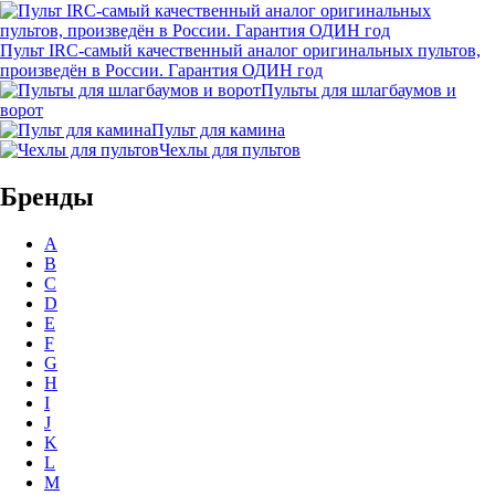
Пульт IRC-самый качественный аналог оригинальных пультов,
произведён в России. Гарантия ОДИН год
Пульты для шлагбаумов и
ворот
Пульт для камина
Чехлы для пультов
Бренды
A
B
C
D
E
F
G
H
I
J
K
L
M