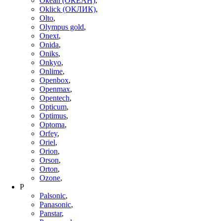
Okeah (ОКЕАН)
,
Oklick (ОКЛИК)
,
Olto
,
Olympus gold
,
Onext
,
Onida
,
Oniks
,
Onkyo
,
Onlime
,
Openbox
,
Openmax
,
Opentech
,
Opticum
,
Optimus
,
Optoma
,
Orfey
,
Oriel
,
Orion
,
Orson
,
Orton
,
Ozone
,
P
Palsonic
,
Panasonic
,
Panstar
,