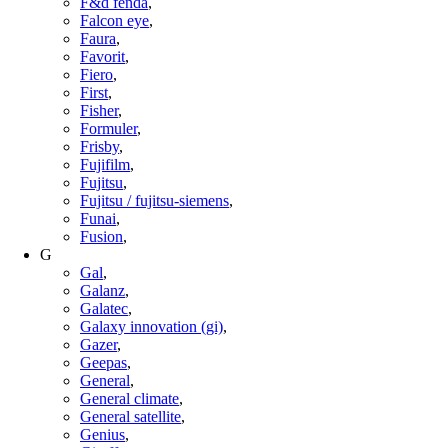
F&d fenda
,
Falcon eye
,
Faura
,
Favorit
,
Fiero
,
First
,
Fisher
,
Formuler
,
Frisby
,
Fujifilm
,
Fujitsu
,
Fujitsu / fujitsu-siemens
,
Funai
,
Fusion
,
G
Gal
,
Galanz
,
Galatec
,
Galaxy innovation (gi)
,
Gazer
,
Geepas
,
General
,
General climate
,
General satellite
,
Genius
,