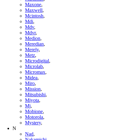
Maxone
,
Maxwell
,
Mcintosh
,
Mdi
,
Mdv
,
Mdvr
,
Medion
,
Meredian
,
Merely
,
Metz
,
Microdigital
,
Microlab
,
Micromax
,
Midea
,
Miro
,
Mission
,
Mitsubishi
,
Miyota
,
Mj
,
Mobione
,
Motorola
,
Mystery
,
N
Nad
,
Nakamichi
,