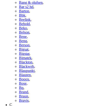
Bang & olufsen
,
Bar s2 hd
,
Barton
,
Bbk
,
Beelink
,
Behold
,
Beko
,
Belson
,
Bene
,
Benq
,
Berson
,
Bigsat
,
Bigstar
,
Bimatek
,
Blackton
,
Blackweb
,
Blaupunkt
,
Blauren
,
Booox
,
Bose
,
Bq
,
Brand
,
Braun
,
Bravis
,
C