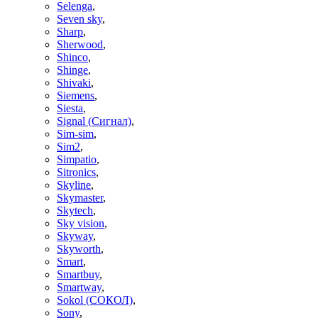
Selenga
,
Seven sky
,
Sharp
,
Sherwood
,
Shinco
,
Shinge
,
Shivaki
,
Siemens
,
Siesta
,
Signal (Сигнал)
,
Sim-sim
,
Sim2
,
Simpatio
,
Sitronics
,
Skyline
,
Skymaster
,
Skytech
,
Sky vision
,
Skyway
,
Skyworth
,
Smart
,
Smartbuy
,
Smartway
,
Sokol (СОКОЛ)
,
Sony
,