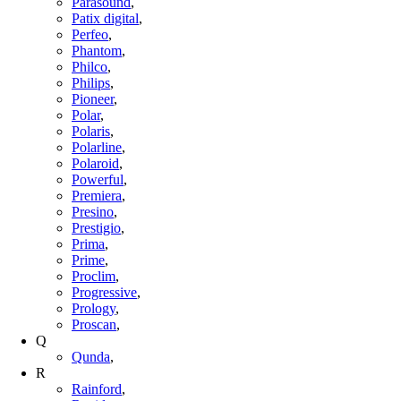
Parasound
,
Patix digital
,
Perfeo
,
Phantom
,
Philco
,
Philips
,
Pioneer
,
Polar
,
Polaris
,
Polarline
,
Polaroid
,
Powerful
,
Premiera
,
Presino
,
Prestigio
,
Prima
,
Prime
,
Proclim
,
Progressive
,
Prology
,
Proscan
,
Q
Qunda
,
R
Rainford
,