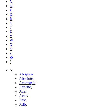
N
O
P
Q
R
S
T
U
V
W
X
Y
Z
�
3
A
Ab ipbox
,
Absolute
,
Accesstyle
,
Aceline
,
Acer
,
Actia
,
Acv
,
Adb
,