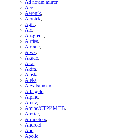
Ad notam mirror
,
Aeg
,
Aeronik
,
Aerotek
,
Agfa
,
Aic
,
Air-green
,
Airties
,
Airtone
,
Aiwa
,
Akado
,
Akai
,
Akira
,
Alaska
,
Aleks
,
Alex bauman
,
Alfa gold
,
Alpine
,
Amcv
,
Amino/СТРИМ ТВ
,
Amstar
,
An-motors
,
Android
,
Aoc
,
Apollo
,