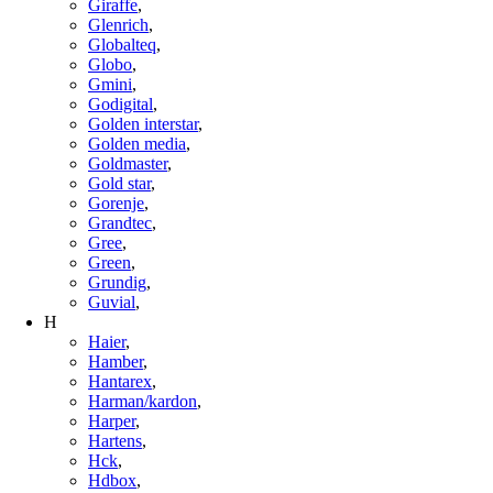
Giraffe
,
Glenrich
,
Globalteq
,
Globo
,
Gmini
,
Godigital
,
Golden interstar
,
Golden media
,
Goldmaster
,
Gold star
,
Gorenje
,
Grandtec
,
Gree
,
Green
,
Grundig
,
Guvial
,
H
Haier
,
Hamber
,
Hantarex
,
Harman/kardon
,
Harper
,
Hartens
,
Hck
,
Hdbox
,