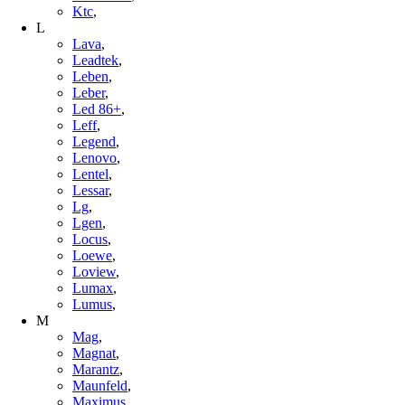
Ktc
,
L
Lava
,
Leadtek
,
Leben
,
Leber
,
Led 86+
,
Leff
,
Legend
,
Lenovo
,
Lentel
,
Lessar
,
Lg
,
Lgen
,
Locus
,
Loewe
,
Loview
,
Lumax
,
Lumus
,
M
Mag
,
Magnat
,
Marantz
,
Maunfeld
,
Maximus
,