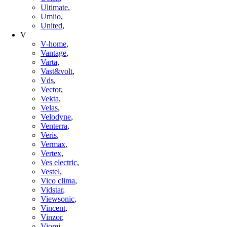
Ultimate
,
Umiio
,
United
,
V
V-home
,
Vantage
,
Varta
,
Vast&volt
,
Vds
,
Vector
,
Vekta
,
Velas
,
Velodyne
,
Venterra
,
Veris
,
Vermax
,
Vertex
,
Ves electric
,
Vestel
,
Vico clima
,
Vidstar
,
Viewsonic
,
Vincent
,
Vinzor
,
Viomi
,