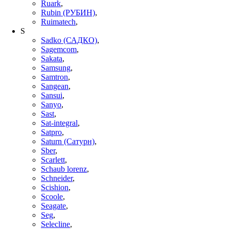
Ruark
,
Rubin (РУБИН)
,
Ruimatech
,
S
Sadko (САДКО)
,
Sagemcom
,
Sakata
,
Samsung
,
Samtron
,
Sangean
,
Sansui
,
Sanyo
,
Sast
,
Sat-integral
,
Satpro
,
Saturn (Сатурн)
,
Sber
,
Scarlett
,
Schaub lorenz
,
Schneider
,
Scishion
,
Scoole
,
Seagate
,
Seg
,
Selecline
,