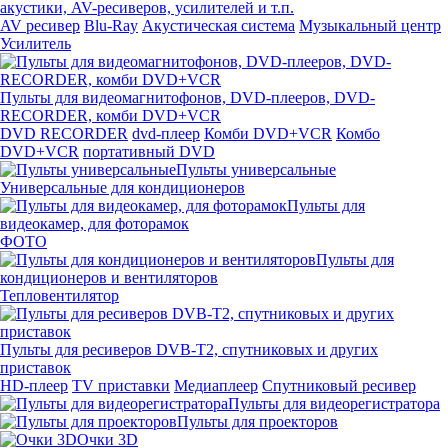
акустики, AV-ресиверов, усилителей и т.п.
AV ресивер
Blu-Ray
Акустическая система
Музыкальный центр
Усилитель
Пульты для видеомагнитофонов, DVD-плееров, DVD-
RECORDER, комби DVD+VCR
DVD RECORDER
dvd-плеер
Комби DVD+VCR
Комбо
DVD+VCR
портативный DVD
Пульты универсальные
Универсальные для кондиционеров
Пульты для
видеокамер, для фоторамок
ФОТО
Пульты для
кондиционеров и вентиляторов
Тепловентилятор
Пульты для ресиверов DVB-T2, спутниковых и других
приставок
HD-плеер
TV приставки
Медиаплеер
Спутниковый ресивер
Пульты для видеорегистратора
Пульты для проекторов
Очки 3D