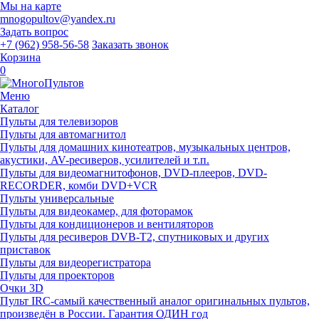
Мы на карте
mnogopultov@yandex.ru
Задать вопрос
+7 (962) 958-56-58
Заказать звонок
Корзина
0
Меню
Каталог
Пульты для телевизоров
Пульты для автомагнитол
Пульты для домашних кинотеатров, музыкальных центров,
акустики, AV-ресиверов, усилителей и т.п.
Пульты для видеомагнитофонов, DVD-плееров, DVD-
RECORDER, комби DVD+VCR
Пульты универсальные
Пульты для видеокамер, для фоторамок
Пульты для кондиционеров и вентиляторов
Пульты для ресиверов DVB-T2, спутниковых и других
приставок
Пульты для видеорегистратора
Пульты для проекторов
Очки 3D
Пульт IRC-самый качественный аналог оригинальных пультов,
произведён в России. Гарантия ОДИН год