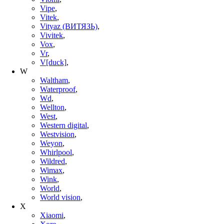
Vipe
,
Vitek
,
Vityaz (ВИТЯЗЬ)
,
Vivitek
,
Vox
,
Vr
,
V[duck]
,
W
Waltham
,
Waterproof
,
Wd
,
Wellton
,
West
,
Western digital
,
Westvision
,
Weyon
,
Whirlpool
,
Wildred
,
Wimax
,
Wink
,
World
,
World vision
,
X
Xiaomi
,