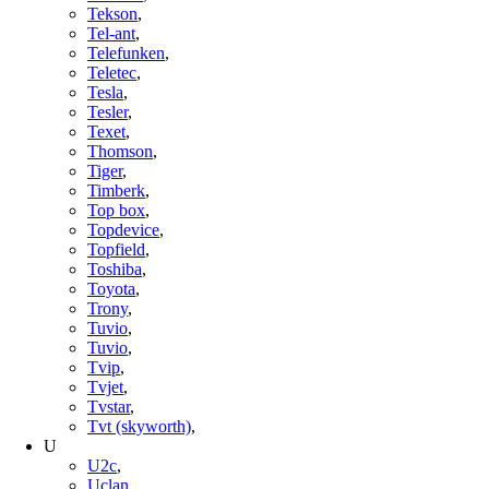
Tekson
,
Tel-ant
,
Telefunken
,
Teletec
,
Tesla
,
Tesler
,
Texet
,
Thomson
,
Tiger
,
Timberk
,
Top box
,
Topdevice
,
Topfield
,
Toshiba
,
Toyota
,
Trony
,
Tuvio
,
Tuvio
,
Tvip
,
Tvjet
,
Tvstar
,
Tvt (skyworth)
,
U
U2c
,
Uclan
,