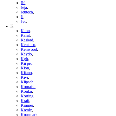
Jbl
,
Jeja
,
Jeutech
,
Ji
,
Jvc
,
K
Kaon
,
Karat
,
Kaskad
,
Kentatsu
,
Kenwood
,
Keydo
,
Kgh
,
Kii pro
,
Kion
,
Kitano
,
Kivi
,
Klipsch
,
Komatsu
,
Konka
,
Korting
,
Kraft
,
Kramer
,
Kreolz
,
Kronmark
,