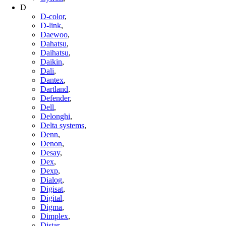
D
D-color
,
D-link
,
Daewoo
,
Dahatsu
,
Daihatsu
,
Daikin
,
Dali
,
Dantex
,
Dartland
,
Defender
,
Dell
,
Delonghi
,
Delta systems
,
Denn
,
Denon
,
Desay
,
Dex
,
Dexp
,
Dialog
,
Digisat
,
Digital
,
Digma
,
Dimplex
,
Distar
,