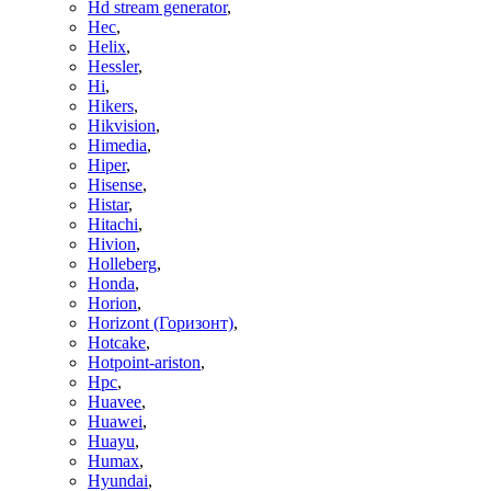
Hd stream generator
,
Hec
,
Helix
,
Hessler
,
Hi
,
Hikers
,
Hikvision
,
Himedia
,
Hiper
,
Hisense
,
Histar
,
Hitachi
,
Hivion
,
Holleberg
,
Honda
,
Horion
,
Horizont (Горизонт)
,
Hotcake
,
Hotpoint-ariston
,
Hpc
,
Huavee
,
Huawei
,
Huayu
,
Humax
,
Hyundai
,