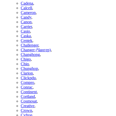
Cadena
,
Calcell
,
Cameron
,
Candy
,
Canon
,
Carrier
,
Casio
,
Caska
,
Centek
,
Challenger
,
Changer (Чангер)
,
Changhong
,
Chigo
,
Chiq
,
Chunghop
,
Clarion
,
Clickpdu
,
Compro
,
Conrac
,
Continent
,
Cortland
,
Cosmosat
,
Creative
,
Crown
,
Cyfron
,