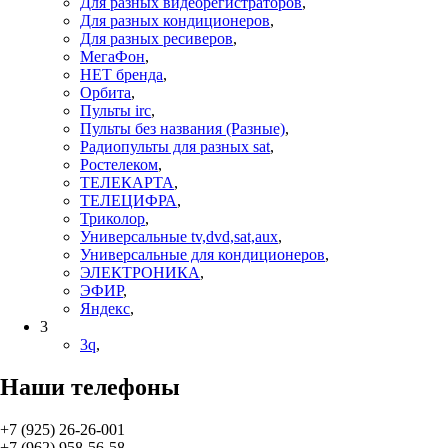
Для разных видеорегистраторов
,
Для разных кондиционеров
,
Для разных ресиверов
,
МегаФон
,
НЕТ бренда
,
Орбита
,
Пульты irc
,
Пульты без названия (Разные)
,
Радиопульты для разных sat
,
Ростелеком
,
ТЕЛЕКАРТА
,
ТЕЛЕЦИФРА
,
Триколор
,
Универсальные tv,dvd,sat,aux
,
Универсальные для кондиционеров
,
ЭЛЕКТРОНИКА
,
ЭФИР
,
Яндекс
,
3
3q
,
Наши телефоны
+7 (925) 26-26-001
+7 (962) 958-56-58