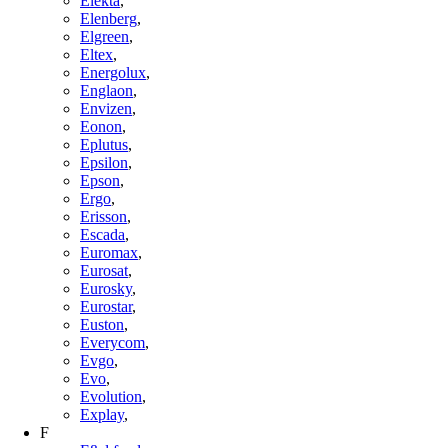
Elekta
,
Elenberg
,
Elgreen
,
Eltex
,
Energolux
,
Englaon
,
Envizen
,
Eonon
,
Eplutus
,
Epsilon
,
Epson
,
Ergo
,
Erisson
,
Escada
,
Euromax
,
Eurosat
,
Eurosky
,
Eurostar
,
Euston
,
Everycom
,
Evgo
,
Evo
,
Evolution
,
Explay
,
F