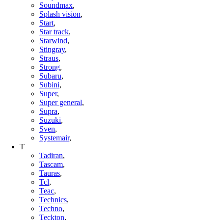
Soundmax
,
Splash vision
,
Start
,
Star track
,
Starwind
,
Stingray
,
Straus
,
Strong
,
Subaru
,
Subini
,
Super
,
Super general
,
Supra
,
Suzuki
,
Sven
,
Systemair
,
T
Tadiran
,
Tascam
,
Tauras
,
Tcl
,
Teac
,
Technics
,
Techno
,
Teckton
,