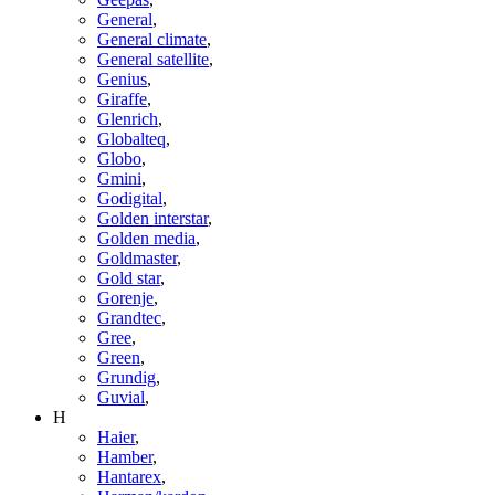
General
,
General climate
,
General satellite
,
Genius
,
Giraffe
,
Glenrich
,
Globalteq
,
Globo
,
Gmini
,
Godigital
,
Golden interstar
,
Golden media
,
Goldmaster
,
Gold star
,
Gorenje
,
Grandtec
,
Gree
,
Green
,
Grundig
,
Guvial
,
H
Haier
,
Hamber
,
Hantarex
,