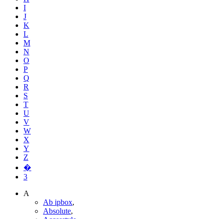
I
J
K
L
M
N
O
P
Q
R
S
T
U
V
W
X
Y
Z
�
3
A
Ab ipbox
,
Absolute
,