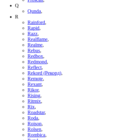
Q
Qunda
,
R
Rainford
,
Rapid
,
Razz
,
Realflame
,
Realme
,
Rebus
,
Redbox
,
Redmond
,
Reflect
,
Rekord (Рекорд)
,
Remote
,
Rexant
,
Rikor
,
Rising
,
Ritmix
,
Rix
,
Roadstar
,
Roda
,
Roison
,
Rolsen
,
Rombica
,