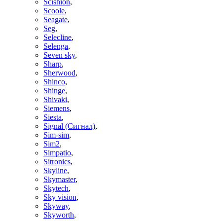
Scishion
,
Scoole
,
Seagate
,
Seg
,
Selecline
,
Selenga
,
Seven sky
,
Sharp
,
Sherwood
,
Shinco
,
Shinge
,
Shivaki
,
Siemens
,
Siesta
,
Signal (Сигнал)
,
Sim-sim
,
Sim2
,
Simpatio
,
Sitronics
,
Skyline
,
Skymaster
,
Skytech
,
Sky vision
,
Skyway
,
Skyworth
,