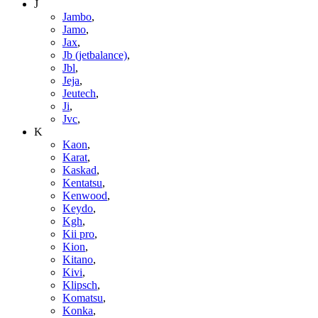
J
Jambo
,
Jamo
,
Jax
,
Jb (jetbalance)
,
Jbl
,
Jeja
,
Jeutech
,
Ji
,
Jvc
,
K
Kaon
,
Karat
,
Kaskad
,
Kentatsu
,
Kenwood
,
Keydo
,
Kgh
,
Kii pro
,
Kion
,
Kitano
,
Kivi
,
Klipsch
,
Komatsu
,
Konka
,