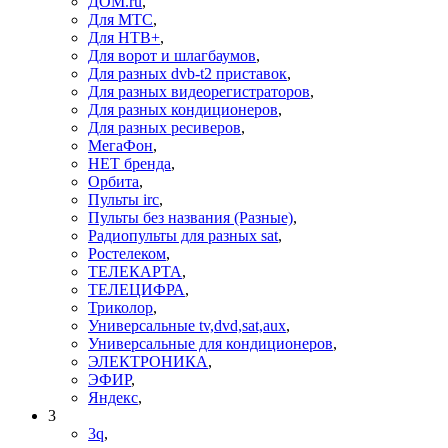
ДОМ.ru
,
Для МТС
,
Для НТВ+
,
Для ворот и шлагбаумов
,
Для разных dvb-t2 приставок
,
Для разных видеорегистраторов
,
Для разных кондиционеров
,
Для разных ресиверов
,
МегаФон
,
НЕТ бренда
,
Орбита
,
Пульты irc
,
Пульты без названия (Разные)
,
Радиопульты для разных sat
,
Ростелеком
,
ТЕЛЕКАРТА
,
ТЕЛЕЦИФРА
,
Триколор
,
Универсальные tv,dvd,sat,aux
,
Универсальные для кондиционеров
,
ЭЛЕКТРОНИКА
,
ЭФИР
,
Яндекс
,
3
3q
,