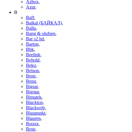
Azbox
,
Azur
,
B
Baff
,
Baikal (БАЙКАЛ)
,
Ballu
,
Bang & olufsen
,
Bar s2 hd
,
Barton
,
Bbk
,
Beelink
,
Behold
,
Beko
,
Belson
,
Bene
,
Benq
,
Bigsat
,
Bigstar
,
Bimatek
,
Blackton
,
Blackweb
,
Blaupunkt
,
Blauren
,
Booox
,
Bose
,