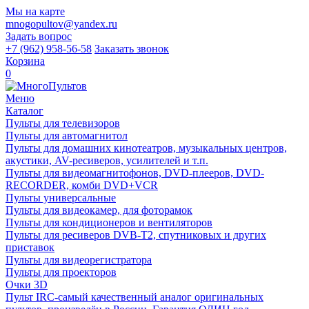
Мы на карте
mnogopultov@yandex.ru
Задать вопрос
+7 (962) 958-56-58
Заказать звонок
Корзина
0
Меню
Каталог
Пульты для телевизоров
Пульты для автомагнитол
Пульты для домашних кинотеатров, музыкальных центров,
акустики, AV-ресиверов, усилителей и т.п.
Пульты для видеомагнитофонов, DVD-плееров, DVD-
RECORDER, комби DVD+VCR
Пульты универсальные
Пульты для видеокамер, для фоторамок
Пульты для кондиционеров и вентиляторов
Пульты для ресиверов DVB-T2, спутниковых и других
приставок
Пульты для видеорегистратора
Пульты для проекторов
Очки 3D
Пульт IRC-самый качественный аналог оригинальных