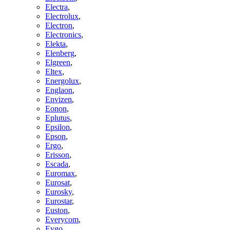
Electra
,
Electrolux
,
Electron
,
Electronics
,
Elekta
,
Elenberg
,
Elgreen
,
Eltex
,
Energolux
,
Englaon
,
Envizen
,
Eonon
,
Eplutus
,
Epsilon
,
Epson
,
Ergo
,
Erisson
,
Escada
,
Euromax
,
Eurosat
,
Eurosky
,
Eurostar
,
Euston
,
Everycom
,
Evgo
,