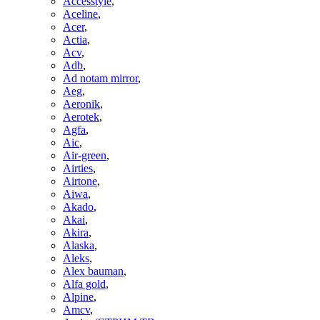
Accesstyle
,
Aceline
,
Acer
,
Actia
,
Acv
,
Adb
,
Ad notam mirror
,
Aeg
,
Aeronik
,
Aerotek
,
Agfa
,
Aic
,
Air-green
,
Airties
,
Airtone
,
Aiwa
,
Akado
,
Akai
,
Akira
,
Alaska
,
Aleks
,
Alex bauman
,
Alfa gold
,
Alpine
,
Amcv
,