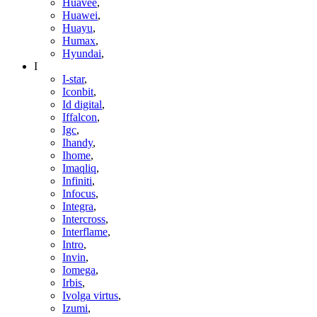
Huavee
,
Huawei
,
Huayu
,
Humax
,
Hyundai
,
I
I-star
,
Iconbit
,
Id digital
,
Iffalcon
,
Igc
,
Ihandy
,
Ihome
,
Imaqliq
,
Infiniti
,
Infocus
,
Integra
,
Intercross
,
Interflame
,
Intro
,
Invin
,
Iomega
,
Irbis
,
Ivolga virtus
,
Izumi
,