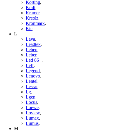
Korting
,
Kraft
,
Kramer
,
Kreolz
,
Kronmark
,
Ktc
,
L
Lava
,
Leadtek
,
Leben
,
Leber
,
Led 86+
,
Leff
,
Legend
,
Lenovo
,
Lentel
,
Lessar
,
Lg
,
Lgen
,
Locus
,
Loewe
,
Loview
,
Lumax
,
Lumus
,
M