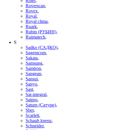
Rotel
,
Roverscan
,
Rovex
,
Royal
,
Royal clima
,
Ruark
,
Rubin (РУБИН)
,
Ruimatech
,
S
Sadko (САДКО)
,
Sagemcom
,
Sakata
,
Samsung
,
Samtron
,
Sangean
,
Sansui
,
Sanyo
,
Sast
,
Sat-integral
,
Satpro
,
Saturn (Сатурн)
,
Sber
,
Scarlett
,
Schaub lorenz
,
Schneider
,