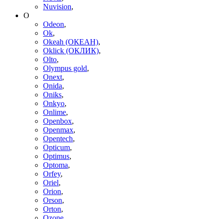
Nuvision
,
O
Odeon
,
Ok
,
Okeah (ОКЕАН)
,
Oklick (ОКЛИК)
,
Olto
,
Olympus gold
,
Onext
,
Onida
,
Oniks
,
Onkyo
,
Onlime
,
Openbox
,
Openmax
,
Opentech
,
Opticum
,
Optimus
,
Optoma
,
Orfey
,
Oriel
,
Orion
,
Orson
,
Orton
,
Ozone
,