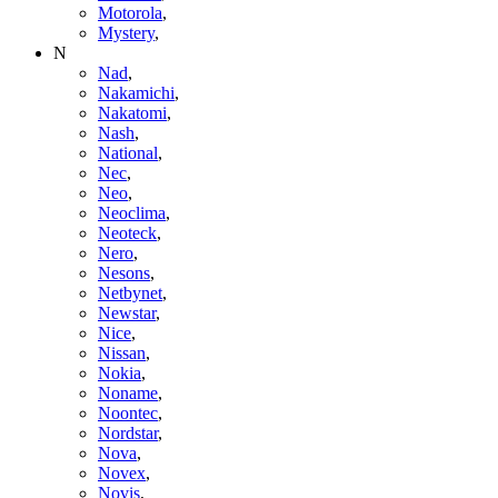
Motorola
,
Mystery
,
N
Nad
,
Nakamichi
,
Nakatomi
,
Nash
,
National
,
Nec
,
Neo
,
Neoclima
,
Neoteck
,
Nero
,
Nesons
,
Netbynet
,
Newstar
,
Nice
,
Nissan
,
Nokia
,
Noname
,
Noontec
,
Nordstar
,
Nova
,
Novex
,
Novis
,