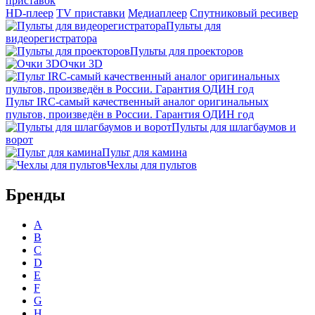
приставок
HD-плеер
TV приставки
Медиаплеер
Спутниковый ресивер
Пульты для
видеорегистратора
Пульты для проекторов
Очки 3D
Пульт IRC-самый качественный аналог оригинальных
пультов, произведён в России. Гарантия ОДИН год
Пульты для шлагбаумов и
ворот
Пульт для камина
Чехлы для пультов
Бренды
A
B
C
D
E
F
G
H