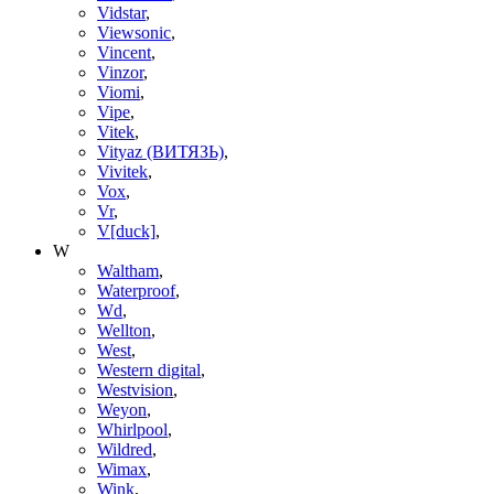
Vidstar
,
Viewsonic
,
Vincent
,
Vinzor
,
Viomi
,
Vipe
,
Vitek
,
Vityaz (ВИТЯЗЬ)
,
Vivitek
,
Vox
,
Vr
,
V[duck]
,
W
Waltham
,
Waterproof
,
Wd
,
Wellton
,
West
,
Western digital
,
Westvision
,
Weyon
,
Whirlpool
,
Wildred
,
Wimax
,
Wink
,