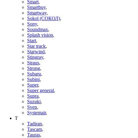
Smart
,
Smartbuy
,
Smartway
,
Sokol (СОКОЛ)
,
Sony
,
Soundmax
,
Splash vision
,
Start
,
Star track
,
Starwind
,
Stingray
,
Straus
,
Strong
,
Subaru
,
Subini
,
Super
,
Super general
,
Supra
,
Suzuki
,
Sven
,
Systemair
,
T
Tadiran
,
Tascam
,
Tauras
,