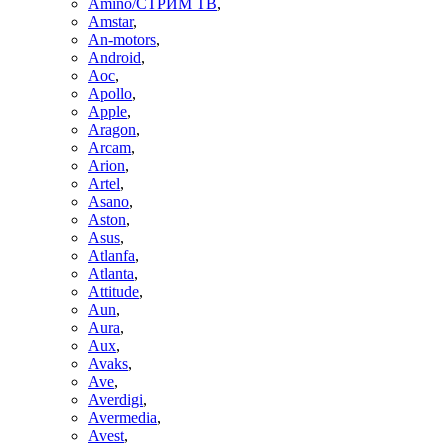
Amino/СТРИМ ТВ
,
Amstar
,
An-motors
,
Android
,
Aoc
,
Apollo
,
Apple
,
Aragon
,
Arcam
,
Arion
,
Artel
,
Asano
,
Aston
,
Asus
,
Atlanfa
,
Atlanta
,
Attitude
,
Aun
,
Aura
,
Aux
,
Avaks
,
Ave
,
Averdigi
,
Avermedia
,
Avest
,