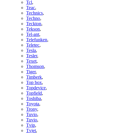
Tcl
,
Teac
,
Technics
,
Techno
,
Teckton
,
Tekson
,
Tel-ant
,
Telefunken
,
Teletec
,
Tesla
,
Tesler
,
Texet
,
Thomson
,
Tiger
,
Timberk
,
Top box
,
Topdevice
,
Topfield
,
Toshiba
,
Toyota
,
Trony
,
Tuvio
,
Tuvio
,
Tvip
,
Tvjet
,