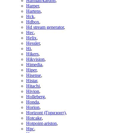
Harman/kardon
,
Harper
,
Hartens
,
Hck
,
Hdbox
,
Hd stream generator
,
Hec
,
Helix
,
Hessler
,
Hi
,
Hikers
,
Hikvision
,
Himedia
,
Hiper
,
Hisense
,
Histar
,
Hitachi
,
Hivion
,
Holleberg
,
Honda
,
Horion
,
Horizont (Горизонт)
,
Hotcake
,
Hotpoint-ariston
,
Hpc
,