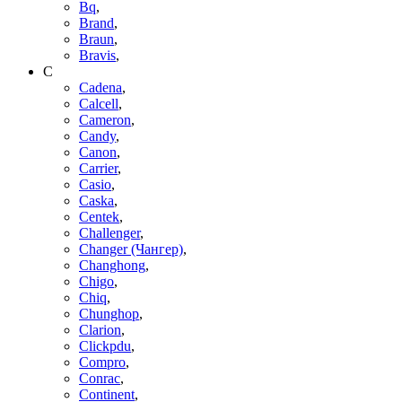
Bq
,
Brand
,
Braun
,
Bravis
,
C
Cadena
,
Calcell
,
Cameron
,
Candy
,
Canon
,
Carrier
,
Casio
,
Caska
,
Centek
,
Challenger
,
Changer (Чангер)
,
Changhong
,
Chigo
,
Chiq
,
Chunghop
,
Clarion
,
Clickpdu
,
Compro
,
Conrac
,
Continent
,