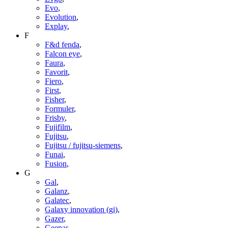
Evo
,
Evolution
,
Explay
,
F
F&d fenda
,
Falcon eye
,
Faura
,
Favorit
,
Fiero
,
First
,
Fisher
,
Formuler
,
Frisby
,
Fujifilm
,
Fujitsu
,
Fujitsu / fujitsu-siemens
,
Funai
,
Fusion
,
G
Gal
,
Galanz
,
Galatec
,
Galaxy innovation (gi)
,
Gazer
,
Geepas
,