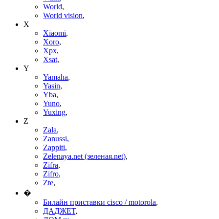
World
,
World vision
,
X
Xiaomi
,
Xoro
,
Xpx
,
Xsat
,
Y
Yamaha
,
Yasin
,
Yba
,
Yuno
,
Yuxing
,
Z
Zala
,
Zanussi
,
Zappiti
,
Zelenaya.net (зеленая.net)
,
Zifra
,
Zifro
,
Zte
,
�
Билайн приставки cisco / motorola
,
ДАДЖЕТ
,