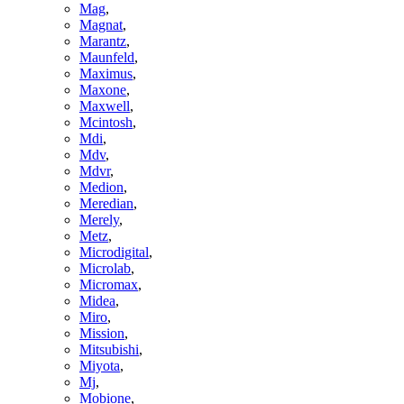
Mag
,
Magnat
,
Marantz
,
Maunfeld
,
Maximus
,
Maxone
,
Maxwell
,
Mcintosh
,
Mdi
,
Mdv
,
Mdvr
,
Medion
,
Meredian
,
Merely
,
Metz
,
Microdigital
,
Microlab
,
Micromax
,
Midea
,
Miro
,
Mission
,
Mitsubishi
,
Miyota
,
Mj
,
Mobione
,