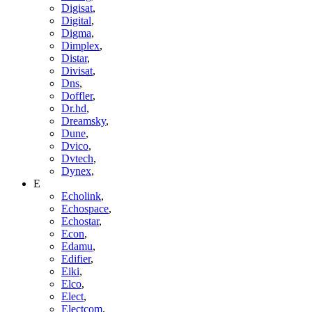
Digisat
,
Digital
,
Digma
,
Dimplex
,
Distar
,
Divisat
,
Dns
,
Doffler
,
Dr.hd
,
Dreamsky
,
Dune
,
Dvico
,
Dvtech
,
Dynex
,
E
Echolink
,
Echospace
,
Echostar
,
Econ
,
Edamu
,
Edifier
,
Eiki
,
Elco
,
Elect
,
Electcom
,