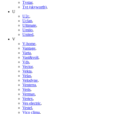
Tvstar
,
Tvt (skyworth)
,
U
U2c
,
Uclan
,
Ultimate
,
Umiio
,
United
,
V
V-home
,
Vantage
,
Varta
,
Vast&volt
,
Vds
,
Vector
,
Vekta
,
Velas
,
Velodyne
,
Venterra
,
Veris
,
Vermax
,
Vertex
,
Ves electric
,
Vestel
,
Vico clima
,