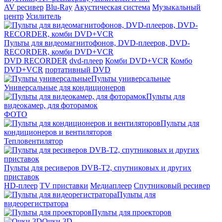
AV ресивер
Blu-Ray
Акустическая система
Музыкальный
центр
Усилитель
Пульты для видеомагнитофонов, DVD-плееров, DVD-
RECORDER, комби DVD+VCR
DVD RECORDER
dvd-плеер
Комби DVD+VCR
Комбо
DVD+VCR
портативный DVD
Пульты универсальные
Универсальные для кондиционеров
Пульты для
видеокамер, для фоторамок
ФОТО
Пульты для
кондиционеров и вентиляторов
Тепловентилятор
Пульты для ресиверов DVB-T2, спутниковых и других
приставок
HD-плеер
TV приставки
Медиаплеер
Спутниковый ресивер
Пульты для
видеорегистратора
Пульты для проекторов
Очки 3D