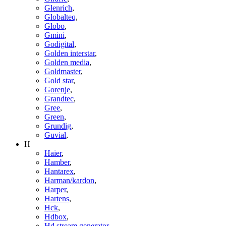
Glenrich
,
Globalteq
,
Globo
,
Gmini
,
Godigital
,
Golden interstar
,
Golden media
,
Goldmaster
,
Gold star
,
Gorenje
,
Grandtec
,
Gree
,
Green
,
Grundig
,
Guvial
,
H
Haier
,
Hamber
,
Hantarex
,
Harman/kardon
,
Harper
,
Hartens
,
Hck
,
Hdbox
,
Hd stream generator
,