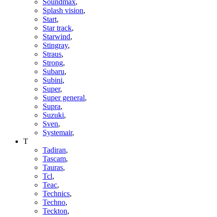
Soundmax
,
Splash vision
,
Start
,
Star track
,
Starwind
,
Stingray
,
Straus
,
Strong
,
Subaru
,
Subini
,
Super
,
Super general
,
Supra
,
Suzuki
,
Sven
,
Systemair
,
T
Tadiran
,
Tascam
,
Tauras
,
Tcl
,
Teac
,
Technics
,
Techno
,
Teckton
,