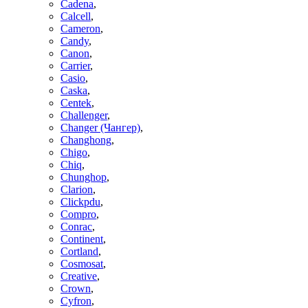
Cadena
,
Calcell
,
Cameron
,
Candy
,
Canon
,
Carrier
,
Casio
,
Caska
,
Centek
,
Challenger
,
Changer (Чангер)
,
Changhong
,
Chigo
,
Chiq
,
Chunghop
,
Clarion
,
Clickpdu
,
Compro
,
Conrac
,
Continent
,
Cortland
,
Cosmosat
,
Creative
,
Crown
,
Cyfron
,