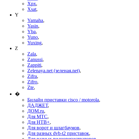
Xpx
,
Xsat
,
Y
Yamaha
,
Yasin
,
Yba
,
Yuno
,
Yuxing
,
Z
Zala
,
Zanussi
,
Zappiti
,
Zelenaya.net (зеленая.net)
,
Zifra
,
Zifro
,
Zte
,
�
Билайн приставки cisco / motorola
,
ДАДЖЕТ
,
ДОМ.ru
,
Для МТС
,
Для НТВ+
,
Для ворот и шлагбаумов
,
Для разных dvb-t2 приставок
,
Для разных видеорегистраторов
,