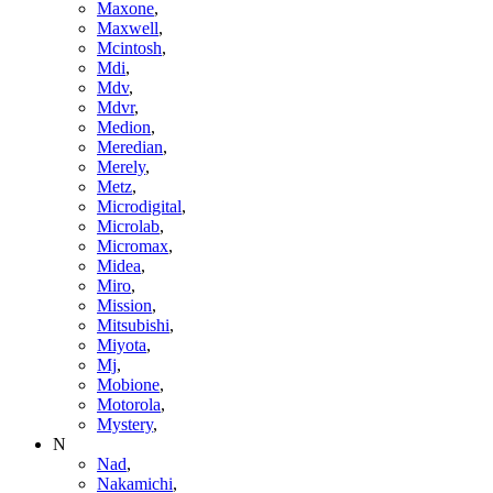
Maxone
,
Maxwell
,
Mcintosh
,
Mdi
,
Mdv
,
Mdvr
,
Medion
,
Meredian
,
Merely
,
Metz
,
Microdigital
,
Microlab
,
Micromax
,
Midea
,
Miro
,
Mission
,
Mitsubishi
,
Miyota
,
Mj
,
Mobione
,
Motorola
,
Mystery
,
N
Nad
,
Nakamichi
,