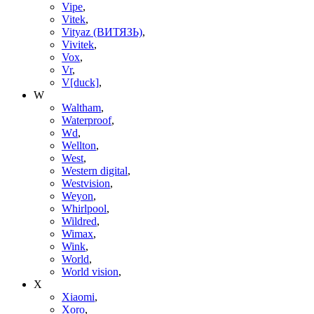
Vipe
,
Vitek
,
Vityaz (ВИТЯЗЬ)
,
Vivitek
,
Vox
,
Vr
,
V[duck]
,
W
Waltham
,
Waterproof
,
Wd
,
Wellton
,
West
,
Western digital
,
Westvision
,
Weyon
,
Whirlpool
,
Wildred
,
Wimax
,
Wink
,
World
,
World vision
,
X
Xiaomi
,
Xoro
,