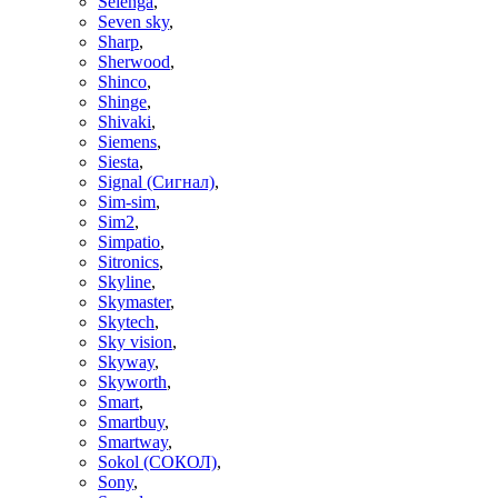
Selenga
,
Seven sky
,
Sharp
,
Sherwood
,
Shinco
,
Shinge
,
Shivaki
,
Siemens
,
Siesta
,
Signal (Сигнал)
,
Sim-sim
,
Sim2
,
Simpatio
,
Sitronics
,
Skyline
,
Skymaster
,
Skytech
,
Sky vision
,
Skyway
,
Skyworth
,
Smart
,
Smartbuy
,
Smartway
,
Sokol (СОКОЛ)
,
Sony
,