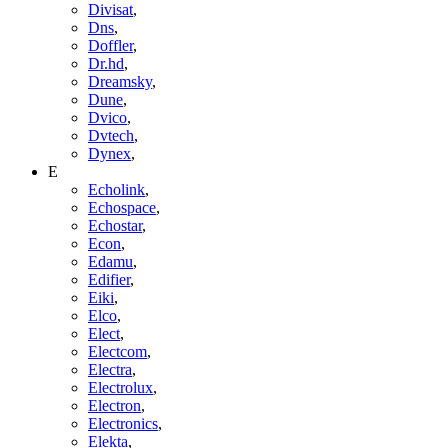
Divisat
,
Dns
,
Doffler
,
Dr.hd
,
Dreamsky
,
Dune
,
Dvico
,
Dvtech
,
Dynex
,
E
Echolink
,
Echospace
,
Echostar
,
Econ
,
Edamu
,
Edifier
,
Eiki
,
Elco
,
Elect
,
Electcom
,
Electra
,
Electrolux
,
Electron
,
Electronics
,
Elekta
,