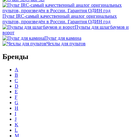
Пульт IRC-самый качественный аналог оригинальных
пультов, произведён в России. Гарантия ОДИН год
Пульты для шлагбаумов и
ворот
Пульт для камина
Чехлы для пультов
Бренды
A
B
C
D
E
F
G
H
I
J
K
L
M