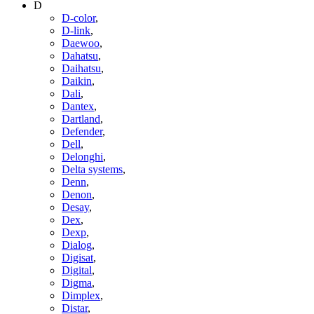
D
D-color
,
D-link
,
Daewoo
,
Dahatsu
,
Daihatsu
,
Daikin
,
Dali
,
Dantex
,
Dartland
,
Defender
,
Dell
,
Delonghi
,
Delta systems
,
Denn
,
Denon
,
Desay
,
Dex
,
Dexp
,
Dialog
,
Digisat
,
Digital
,
Digma
,
Dimplex
,
Distar
,