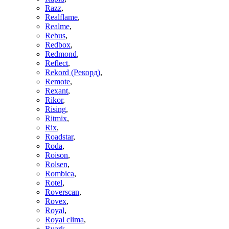
Razz
,
Realflame
,
Realme
,
Rebus
,
Redbox
,
Redmond
,
Reflect
,
Rekord (Рекорд)
,
Remote
,
Rexant
,
Rikor
,
Rising
,
Ritmix
,
Rix
,
Roadstar
,
Roda
,
Roison
,
Rolsen
,
Rombica
,
Rotel
,
Roverscan
,
Rovex
,
Royal
,
Royal clima
,
Ruark
,