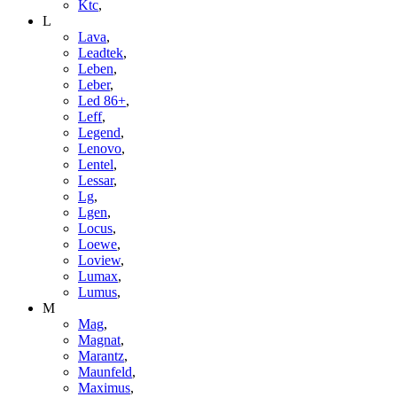
Ktc
,
L
Lava
,
Leadtek
,
Leben
,
Leber
,
Led 86+
,
Leff
,
Legend
,
Lenovo
,
Lentel
,
Lessar
,
Lg
,
Lgen
,
Locus
,
Loewe
,
Loview
,
Lumax
,
Lumus
,
M
Mag
,
Magnat
,
Marantz
,
Maunfeld
,
Maximus
,