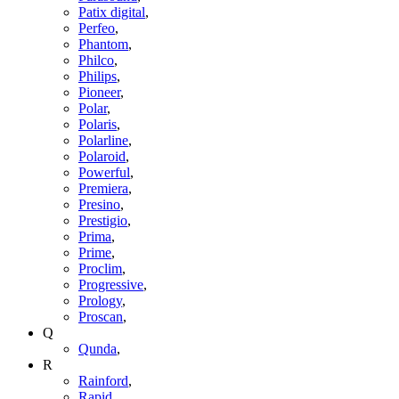
Patix digital
,
Perfeo
,
Phantom
,
Philco
,
Philips
,
Pioneer
,
Polar
,
Polaris
,
Polarline
,
Polaroid
,
Powerful
,
Premiera
,
Presino
,
Prestigio
,
Prima
,
Prime
,
Proclim
,
Progressive
,
Prology
,
Proscan
,
Q
Qunda
,
R
Rainford
,
Rapid
,