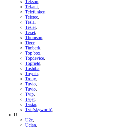
Tekson
,
Tel-ant
,
Telefunken
,
Teletec
,
Tesla
,
Tesler
,
Texet
,
Thomson
,
Tiger
,
Timberk
,
Top box
,
Topdevice
,
Topfield
,
Toshiba
,
Toyota
,
Trony
,
Tuvio
,
Tuvio
,
Tvip
,
Tvjet
,
Tvstar
,
Tvt (skyworth)
,
U
U2c
,
Uclan
,