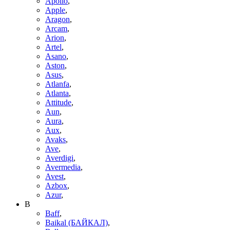
Apollo
,
Apple
,
Aragon
,
Arcam
,
Arion
,
Artel
,
Asano
,
Aston
,
Asus
,
Atlanfa
,
Atlanta
,
Attitude
,
Aun
,
Aura
,
Aux
,
Avaks
,
Ave
,
Averdigi
,
Avermedia
,
Avest
,
Azbox
,
Azur
,
B
Baff
,
Baikal (БАЙКАЛ)
,