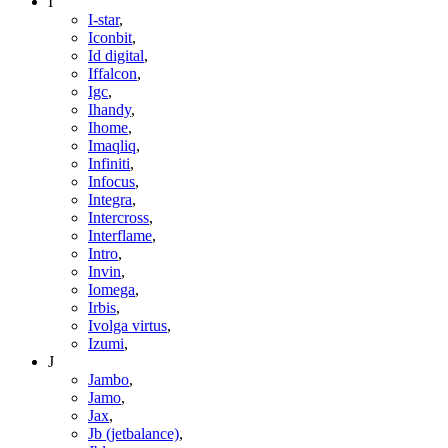
I
I-star
,
Iconbit
,
Id digital
,
Iffalcon
,
Igc
,
Ihandy
,
Ihome
,
Imaqliq
,
Infiniti
,
Infocus
,
Integra
,
Intercross
,
Interflame
,
Intro
,
Invin
,
Iomega
,
Irbis
,
Ivolga virtus
,
Izumi
,
J
Jambo
,
Jamo
,
Jax
,
Jb (jetbalance)
,