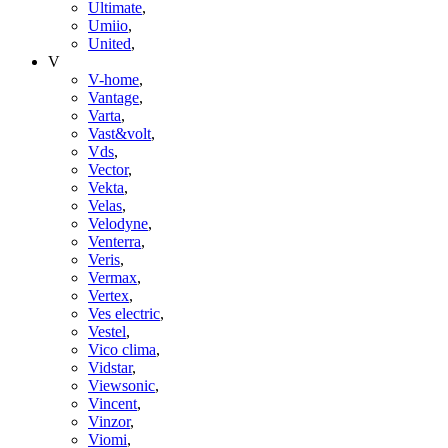
Ultimate
,
Umiio
,
United
,
V
V-home
,
Vantage
,
Varta
,
Vast&volt
,
Vds
,
Vector
,
Vekta
,
Velas
,
Velodyne
,
Venterra
,
Veris
,
Vermax
,
Vertex
,
Ves electric
,
Vestel
,
Vico clima
,
Vidstar
,
Viewsonic
,
Vincent
,
Vinzor
,
Viomi
,