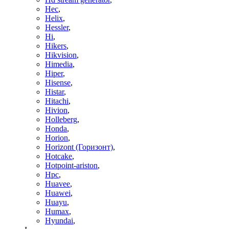
Hec
,
Helix
,
Hessler
,
Hi
,
Hikers
,
Hikvision
,
Himedia
,
Hiper
,
Hisense
,
Histar
,
Hitachi
,
Hivion
,
Holleberg
,
Honda
,
Horion
,
Horizont (Горизонт)
,
Hotcake
,
Hotpoint-ariston
,
Hpc
,
Huavee
,
Huawei
,
Huayu
,
Humax
,
Hyundai
,