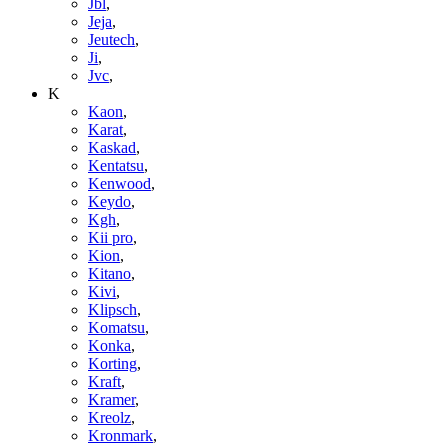
Jbl
,
Jeja
,
Jeutech
,
Ji
,
Jvc
,
K
Kaon
,
Karat
,
Kaskad
,
Kentatsu
,
Kenwood
,
Keydo
,
Kgh
,
Kii pro
,
Kion
,
Kitano
,
Kivi
,
Klipsch
,
Komatsu
,
Konka
,
Korting
,
Kraft
,
Kramer
,
Kreolz
,
Kronmark
,