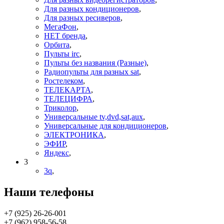
Для разных кондиционеров
,
Для разных ресиверов
,
МегаФон
,
НЕТ бренда
,
Орбита
,
Пульты irc
,
Пульты без названия (Разные)
,
Радиопульты для разных sat
,
Ростелеком
,
ТЕЛЕКАРТА
,
ТЕЛЕЦИФРА
,
Триколор
,
Универсальные tv,dvd,sat,aux
,
Универсальные для кондиционеров
,
ЭЛЕКТРОНИКА
,
ЭФИР
,
Яндекс
,
3
3q
,
Наши телефоны
+7 (925) 26-26-001
+7 (962) 958-56-58