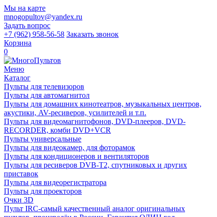
Мы на карте
mnogopultov@yandex.ru
Задать вопрос
+7 (962) 958-56-58
Заказать звонок
Корзина
0
Меню
Каталог
Пульты для телевизоров
Пульты для автомагнитол
Пульты для домашних кинотеатров, музыкальных центров,
акустики, AV-ресиверов, усилителей и т.п.
Пульты для видеомагнитофонов, DVD-плееров, DVD-
RECORDER, комби DVD+VCR
Пульты универсальные
Пульты для видеокамер, для фоторамок
Пульты для кондиционеров и вентиляторов
Пульты для ресиверов DVB-T2, спутниковых и других
приставок
Пульты для видеорегистратора
Пульты для проекторов
Очки 3D
Пульт IRC-самый качественный аналог оригинальных