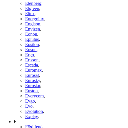
Elenberg
,
Elgreen
,
Eltex
,
Energolux
,
Englaon
,
Envizen
,
Eonon
,
Eplutus
,
Epsilon
,
Epson
,
Ergo
,
Erisson
,
Escada
,
Euromax
,
Eurosat
,
Eurosky
,
Eurostar
,
Euston
,
Everycom
,
Evgo
,
Evo
,
Evolution
,
Explay
,
F
F&d fenda
,