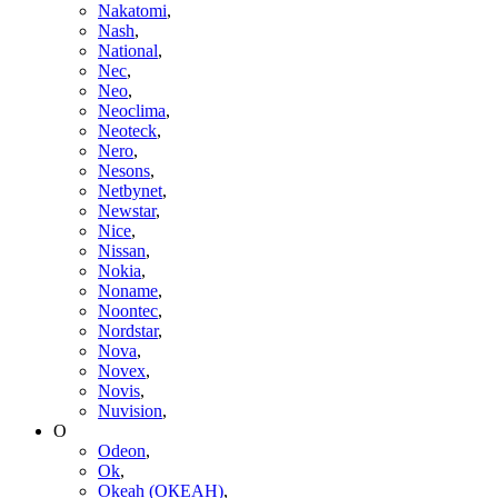
Nakatomi
,
Nash
,
National
,
Nec
,
Neo
,
Neoclima
,
Neoteck
,
Nero
,
Nesons
,
Netbynet
,
Newstar
,
Nice
,
Nissan
,
Nokia
,
Noname
,
Noontec
,
Nordstar
,
Nova
,
Novex
,
Novis
,
Nuvision
,
O
Odeon
,
Ok
,
Okeah (ОКЕАН)
,