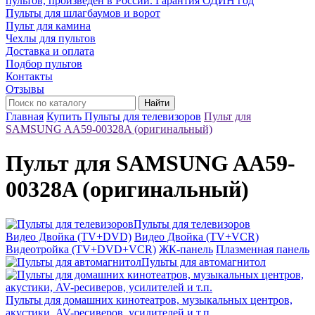
пультов, произведён в России. Гарантия ОДИН год
Пульты для шлагбаумов и ворот
Пульт для камина
Чехлы для пультов
Доставка и оплата
Подбор пультов
Контакты
Отзывы
Найти
Главная
Купить Пульты для телевизоров
Пульт для
SAMSUNG AA59-00328A (оригинальный)
Пульт для SAMSUNG AA59-
00328A (оригинальный)
Пульты для телевизоров
Видео Двойка (TV+DVD)
Видео Двойка (TV+VCR)
Видеотройка (TV+DVD+VCR)
ЖК-панель
Плазменная панель
Пульты для автомагнитол
Пульты для домашних кинотеатров, музыкальных центров,
акустики, AV-ресиверов, усилителей и т.п.