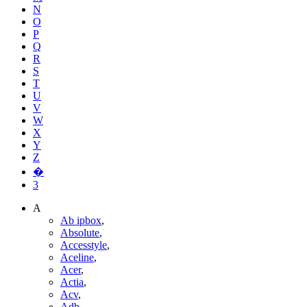
N
O
P
Q
R
S
T
U
V
W
X
Y
Z
�
3
A
Ab ipbox
,
Absolute
,
Accesstyle
,
Aceline
,
Acer
,
Actia
,
Acv
,
Adb
,