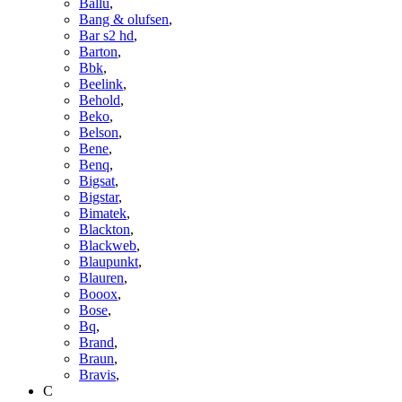
Ballu
,
Bang & olufsen
,
Bar s2 hd
,
Barton
,
Bbk
,
Beelink
,
Behold
,
Beko
,
Belson
,
Bene
,
Benq
,
Bigsat
,
Bigstar
,
Bimatek
,
Blackton
,
Blackweb
,
Blaupunkt
,
Blauren
,
Booox
,
Bose
,
Bq
,
Brand
,
Braun
,
Bravis
,
C