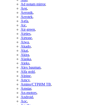
Ad notam mirror
,
Aeg
,
Aeronik
,
Aerotek
,
Agfa
,
Aic
,
Air-green
,
Airties
,
Airtone
,
Aiwa
,
Akado
,
Akai
,
Akira
,
Alaska
,
Aleks
,
Alex bauman
,
Alfa gold
,
Alpine
,
Amcv
,
Amino/СТРИМ ТВ
,
Amstar
,
An-motors
,
Android
,
Aoc
,