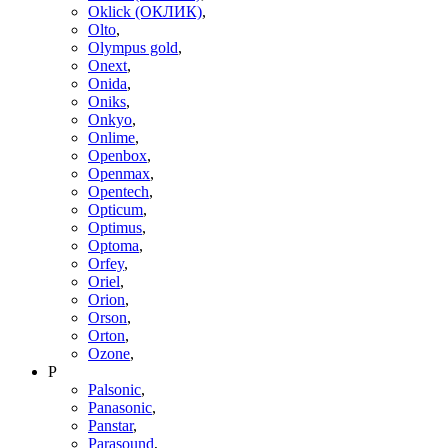
Oklick (ОКЛИК)
,
Olto
,
Olympus gold
,
Onext
,
Onida
,
Oniks
,
Onkyo
,
Onlime
,
Openbox
,
Openmax
,
Opentech
,
Opticum
,
Optimus
,
Optoma
,
Orfey
,
Oriel
,
Orion
,
Orson
,
Orton
,
Ozone
,
P
Palsonic
,
Panasonic
,
Panstar
,
Parasound
,