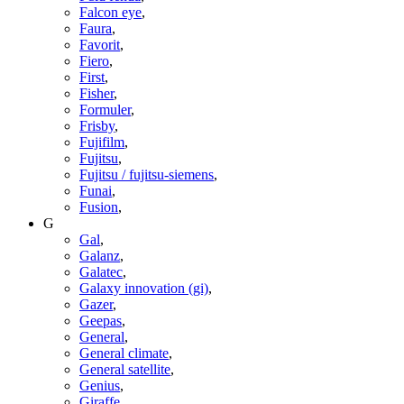
Falcon eye
,
Faura
,
Favorit
,
Fiero
,
First
,
Fisher
,
Formuler
,
Frisby
,
Fujifilm
,
Fujitsu
,
Fujitsu / fujitsu-siemens
,
Funai
,
Fusion
,
G
Gal
,
Galanz
,
Galatec
,
Galaxy innovation (gi)
,
Gazer
,
Geepas
,
General
,
General climate
,
General satellite
,
Genius
,
Giraffe
,