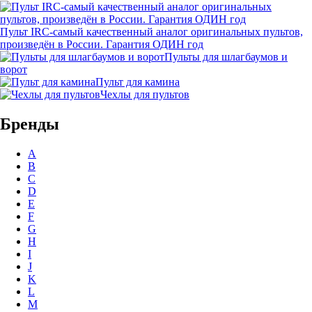
Пульт IRC-самый качественный аналог оригинальных пультов,
произведён в России. Гарантия ОДИН год
Пульты для шлагбаумов и
ворот
Пульт для камина
Чехлы для пультов
Бренды
A
B
C
D
E
F
G
H
I
J
K
L
M