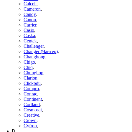
Calcell
,
Cameron
,
Candy
,
Canon
,
Carrier
,
Casio
,
Caska
,
Centek
,
Challenger
,
Changer (Чангер)
,
Changhong
,
Chigo
,
Chiq
,
Chunghop
,
Clarion
,
Clickpdu
,
Compro
,
Conrac
,
Continent
,
Cortland
,
Cosmosat
,
Creative
,
Crown
,
Cyfron
,
D