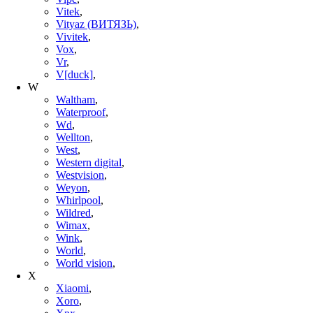
Vitek
,
Vityaz (ВИТЯЗЬ)
,
Vivitek
,
Vox
,
Vr
,
V[duck]
,
W
Waltham
,
Waterproof
,
Wd
,
Wellton
,
West
,
Western digital
,
Westvision
,
Weyon
,
Whirlpool
,
Wildred
,
Wimax
,
Wink
,
World
,
World vision
,
X
Xiaomi
,
Xoro
,