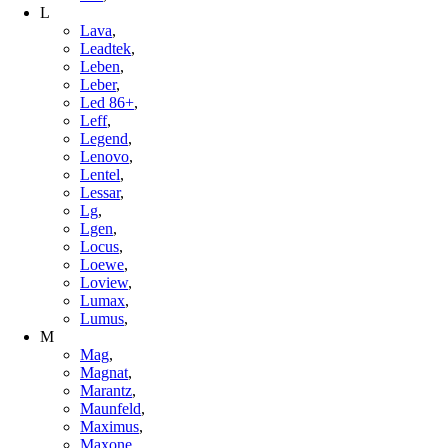
L
Lava
,
Leadtek
,
Leben
,
Leber
,
Led 86+
,
Leff
,
Legend
,
Lenovo
,
Lentel
,
Lessar
,
Lg
,
Lgen
,
Locus
,
Loewe
,
Loview
,
Lumax
,
Lumus
,
M
Mag
,
Magnat
,
Marantz
,
Maunfeld
,
Maximus
,
Maxone
,