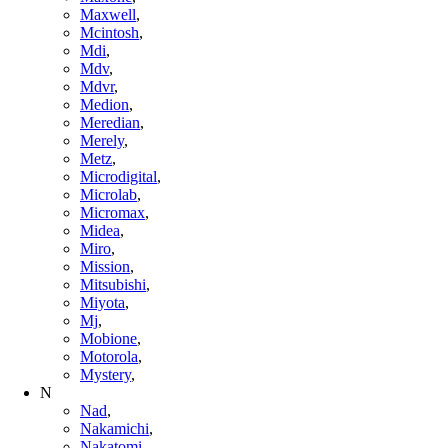
Maxwell
,
Mcintosh
,
Mdi
,
Mdv
,
Mdvr
,
Medion
,
Meredian
,
Merely
,
Metz
,
Microdigital
,
Microlab
,
Micromax
,
Midea
,
Miro
,
Mission
,
Mitsubishi
,
Miyota
,
Mj
,
Mobione
,
Motorola
,
Mystery
,
N
Nad
,
Nakamichi
,
Nakatomi
,