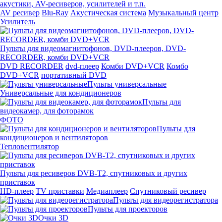
акустики, AV-ресиверов, усилителей и т.п.
AV ресивер
Blu-Ray
Акустическая система
Музыкальный центр
Усилитель
Пульты для видеомагнитофонов, DVD-плееров, DVD-
RECORDER, комби DVD+VCR
DVD RECORDER
dvd-плеер
Комби DVD+VCR
Комбо
DVD+VCR
портативный DVD
Пульты универсальные
Универсальные для кондиционеров
Пульты для
видеокамер, для фоторамок
ФОТО
Пульты для
кондиционеров и вентиляторов
Тепловентилятор
Пульты для ресиверов DVB-T2, спутниковых и других
приставок
HD-плеер
TV приставки
Медиаплеер
Спутниковый ресивер
Пульты для видеорегистратора
Пульты для проекторов
Очки 3D