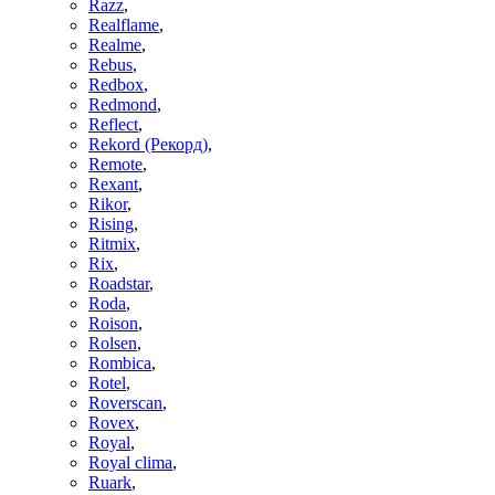
Razz
,
Realflame
,
Realme
,
Rebus
,
Redbox
,
Redmond
,
Reflect
,
Rekord (Рекорд)
,
Remote
,
Rexant
,
Rikor
,
Rising
,
Ritmix
,
Rix
,
Roadstar
,
Roda
,
Roison
,
Rolsen
,
Rombica
,
Rotel
,
Roverscan
,
Rovex
,
Royal
,
Royal clima
,
Ruark
,