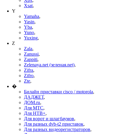
Xpx
,
Xsat
,
Y
Yamaha
,
Yasin
,
Yba
,
Yuno
,
Yuxing
,
Z
Zala
,
Zanussi
,
Zappiti
,
Zelenaya.net (зеленая.net)
,
Zifra
,
Zifro
,
Zte
,
�
Билайн приставки cisco / motorola
,
ДАДЖЕТ
,
ДОМ.ru
,
Для МТС
,
Для НТВ+
,
Для ворот и шлагбаумов
,
Для разных dvb-t2 приставок
,
Для разных видеорегистраторов
,