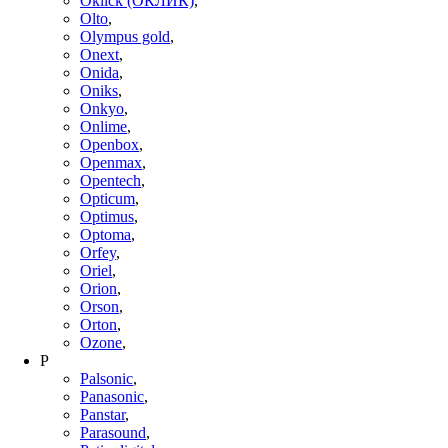
Oklick (ОКЛИК)
,
Olto
,
Olympus gold
,
Onext
,
Onida
,
Oniks
,
Onkyo
,
Onlime
,
Openbox
,
Openmax
,
Opentech
,
Opticum
,
Optimus
,
Optoma
,
Orfey
,
Oriel
,
Orion
,
Orson
,
Orton
,
Ozone
,
P
Palsonic
,
Panasonic
,
Panstar
,
Parasound
,