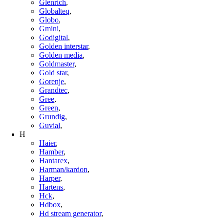
Glenrich
,
Globalteq
,
Globo
,
Gmini
,
Godigital
,
Golden interstar
,
Golden media
,
Goldmaster
,
Gold star
,
Gorenje
,
Grandtec
,
Gree
,
Green
,
Grundig
,
Guvial
,
H
Haier
,
Hamber
,
Hantarex
,
Harman/kardon
,
Harper
,
Hartens
,
Hck
,
Hdbox
,
Hd stream generator
,