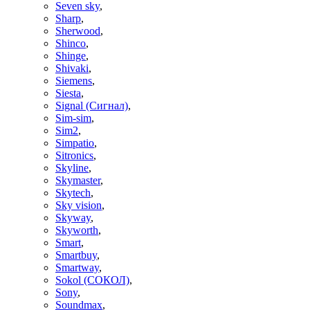
Seven sky
,
Sharp
,
Sherwood
,
Shinco
,
Shinge
,
Shivaki
,
Siemens
,
Siesta
,
Signal (Сигнал)
,
Sim-sim
,
Sim2
,
Simpatio
,
Sitronics
,
Skyline
,
Skymaster
,
Skytech
,
Sky vision
,
Skyway
,
Skyworth
,
Smart
,
Smartbuy
,
Smartway
,
Sokol (СОКОЛ)
,
Sony
,
Soundmax
,