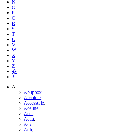
N
O
P
Q
R
S
T
U
V
W
X
Y
Z
�
3
A
Ab ipbox
,
Absolute
,
Accesstyle
,
Aceline
,
Acer
,
Actia
,
Acv
,
Adb
,