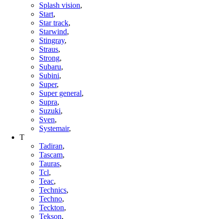
Splash vision
,
Start
,
Star track
,
Starwind
,
Stingray
,
Straus
,
Strong
,
Subaru
,
Subini
,
Super
,
Super general
,
Supra
,
Suzuki
,
Sven
,
Systemair
,
T
Tadiran
,
Tascam
,
Tauras
,
Tcl
,
Teac
,
Technics
,
Techno
,
Teckton
,
Tekson
,