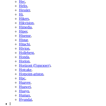
Hec
,
Helix
,
Hessler
,
Hi
,
Hikers
,
Hikvision
,
Himedia
,
Hiper
,
Hisense
,
Histar
,
Hitachi
,
Hivion
,
Holleberg
,
Honda
,
Horion
,
Horizont (Горизонт)
,
Hotcake
,
Hotpoint-ariston
,
Hpc
,
Huavee
,
Huawei
,
Huayu
,
Humax
,
Hyundai
,
I