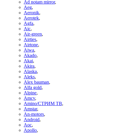
Ad notam mirror
,
Aeg
,
Aeronik
,
Aerotek
,
Agfa
,
Aic
,
Air-green
,
Airties
,
Airtone
,
Aiwa
,
Akado
,
Akai
,
Akira
,
Alaska
,
Aleks
,
Alex bauman
,
Alfa gold
,
Alpine
,
Amcv
,
Amino/СТРИМ ТВ
,
Amstar
,
An-motors
,
Android
,
Aoc
,
Apollo
,