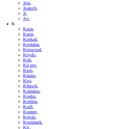
Jeja
,
Jeutech
,
Ji
,
Jvc
,
K
Kaon
,
Karat
,
Kaskad
,
Kentatsu
,
Kenwood
,
Keydo
,
Kgh
,
Kii pro
,
Kion
,
Kitano
,
Kivi
,
Klipsch
,
Komatsu
,
Konka
,
Korting
,
Kraft
,
Kramer
,
Kreolz
,
Kronmark
,
Ktc
,