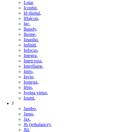
I-star
,
Iconbit
,
Id digital
,
Iffalcon
,
Igc
,
Ihandy
,
Ihome
,
Imaqliq
,
Infiniti
,
Infocus
,
Integra
,
Intercross
,
Interflame
,
Intro
,
Invin
,
Iomega
,
Irbis
,
Ivolga virtus
,
Izumi
,
J
Jambo
,
Jamo
,
Jax
,
Jb (jetbalance)
,
Jbl
,