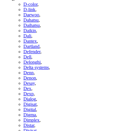
D-color
,
D-link
,
Daewoo
,
Dahatsu
,
Daihatsu
,
Daikin
,
Dali
,
Dantex
,
Dartland
,
Defender
,
Dell
,
Delonghi
,
Delta systems
,
Denn
,
Denon
,
Desay
,
Dex
,
Dexp
,
Dialog
,
Digisat
,
Digital
,
Digma
,
Dimplex
,
Distar
,
Divisat
,