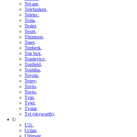
Tel-ant
,
Telefunken
,
Teletec
,
Tesla
,
Tesler
,
Texet
,
Thomson
,
Tiger
,
Timberk
,
Top box
,
Topdevice
,
Topfield
,
Toshiba
,
Toyota
,
Trony
,
Tuvio
,
Tuvio
,
Tvip
,
Tvjet
,
Tvstar
,
Tvt (skyworth)
,
U
U2c
,
Uclan
,
Ultimate
,