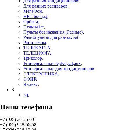
Для разных кондиционеров
,
Для разных ресиверов
,
МегаФон
,
НЕТ бренда
,
Орбита
,
Пульты irc
,
Пульты без названия (Разные)
,
Радиопульты для разных sat
,
Ростелеком
,
ТЕЛЕКАРТА
,
ТЕЛЕЦИФРА
,
Триколор
,
Универсальные tv,dvd,sat,aux
,
Универсальные для кондиционеров
,
ЭЛЕКТРОНИКА
,
ЭФИР
,
Яндекс
,
3
3q
,
Наши телефоны
+7 (925) 26-26-001
+7 (962) 958-56-58
+7 (926) 226-19-28