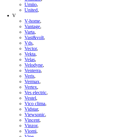
Umiio
,
United
,
V
V-home
,
Vantage
,
Varta
,
Vast&volt
,
Vds
,
Vector
,
Vekta
,
Velas
,
Velodyne
,
Venterra
,
Veris
,
Vermax
,
Vertex
,
Ves electric
,
Vestel
,
Vico clima
,
Vidstar
,
Viewsonic
,
Vincent
,
Vinzor
,
Viomi
,
Vipe
,