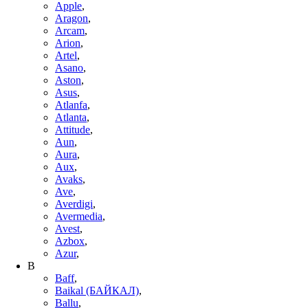
Apple
,
Aragon
,
Arcam
,
Arion
,
Artel
,
Asano
,
Aston
,
Asus
,
Atlanfa
,
Atlanta
,
Attitude
,
Aun
,
Aura
,
Aux
,
Avaks
,
Ave
,
Averdigi
,
Avermedia
,
Avest
,
Azbox
,
Azur
,
B
Baff
,
Baikal (БАЙКАЛ)
,
Ballu
,