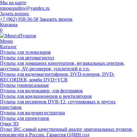
Мы на карте
mnogopultov@yandex.ru
Задать вопрос
+7 (962) 958-56-58
Заказать звонок
Корзина
0
Меню
Каталог
Пульты для телевизоров
Пульты для автомагнитол
Пульты для домашних кинотеатров, музыкальных центров,
акустики, AV-ресиверов, усилителей и т.п.
Пульты для видеомагнитофонов, DVD-плееров, DVD-
RECORDER, комби DVD+VCR
Пульты универсальные
Пульты для видеокамер, для фоторамок
Пульты для кондиционеров и вентиляторов
Пульты для ресиверов DVB-T2, спутниковых и других
приставок
Пульты для видеорегистратора
Пульты для проекторов
Очки 3D
Пульт IRC-самый качественный аналог оригинальных пультов,
произведён в России. Гарантия ОДИН год