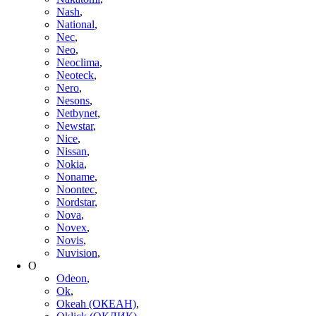
Nash
,
National
,
Nec
,
Neo
,
Neoclima
,
Neoteck
,
Nero
,
Nesons
,
Netbynet
,
Newstar
,
Nice
,
Nissan
,
Nokia
,
Noname
,
Noontec
,
Nordstar
,
Nova
,
Novex
,
Novis
,
Nuvision
,
O
Odeon
,
Ok
,
Okeah (ОКЕАН)
,