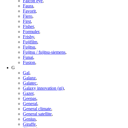
Falcon eye
,
Faura
,
Favorit
,
Fiero
,
First
,
Fisher
,
Formuler
,
Frisby
,
Fujifilm
,
Fujitsu
,
Fujitsu / fujitsu-siemens
,
Funai
,
Fusion
,
G
Gal
,
Galanz
,
Galatec
,
Galaxy innovation (gi)
,
Gazer
,
Geepas
,
General
,
General climate
,
General satellite
,
Genius
,
Giraffe
,