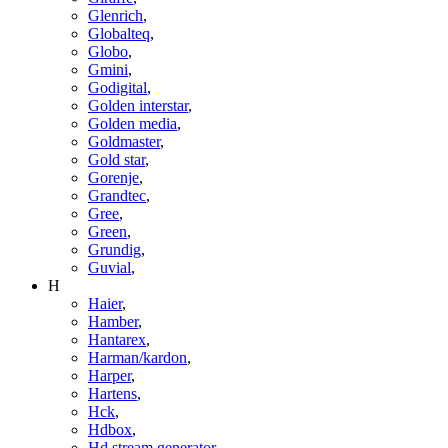
Glenrich
,
Globalteq
,
Globo
,
Gmini
,
Godigital
,
Golden interstar
,
Golden media
,
Goldmaster
,
Gold star
,
Gorenje
,
Grandtec
,
Gree
,
Green
,
Grundig
,
Guvial
,
H
Haier
,
Hamber
,
Hantarex
,
Harman/kardon
,
Harper
,
Hartens
,
Hck
,
Hdbox
,
Hd stream generator
,