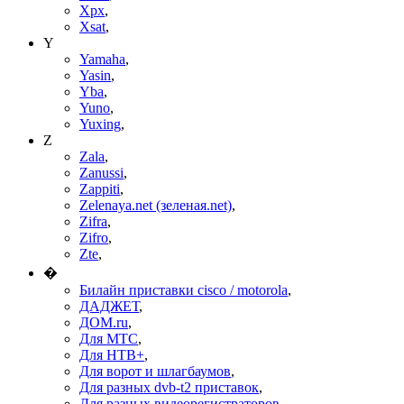
Xpx
,
Xsat
,
Y
Yamaha
,
Yasin
,
Yba
,
Yuno
,
Yuxing
,
Z
Zala
,
Zanussi
,
Zappiti
,
Zelenaya.net (зеленая.net)
,
Zifra
,
Zifro
,
Zte
,
�
Билайн приставки cisco / motorola
,
ДАДЖЕТ
,
ДОМ.ru
,
Для МТС
,
Для НТВ+
,
Для ворот и шлагбаумов
,
Для разных dvb-t2 приставок
,
Для разных видеорегистраторов
,