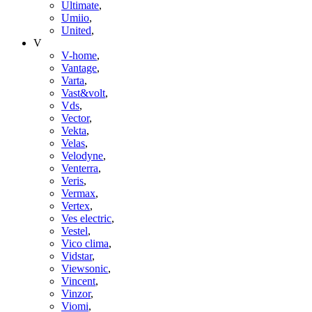
Ultimate
,
Umiio
,
United
,
V
V-home
,
Vantage
,
Varta
,
Vast&volt
,
Vds
,
Vector
,
Vekta
,
Velas
,
Velodyne
,
Venterra
,
Veris
,
Vermax
,
Vertex
,
Ves electric
,
Vestel
,
Vico clima
,
Vidstar
,
Viewsonic
,
Vincent
,
Vinzor
,
Viomi
,