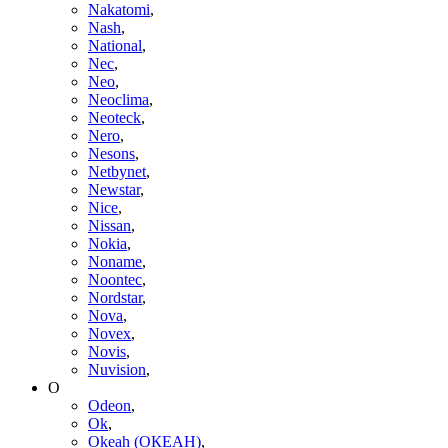
Nakatomi
,
Nash
,
National
,
Nec
,
Neo
,
Neoclima
,
Neoteck
,
Nero
,
Nesons
,
Netbynet
,
Newstar
,
Nice
,
Nissan
,
Nokia
,
Noname
,
Noontec
,
Nordstar
,
Nova
,
Novex
,
Novis
,
Nuvision
,
O
Odeon
,
Ok
,
Okeah (ОКЕАН)
,