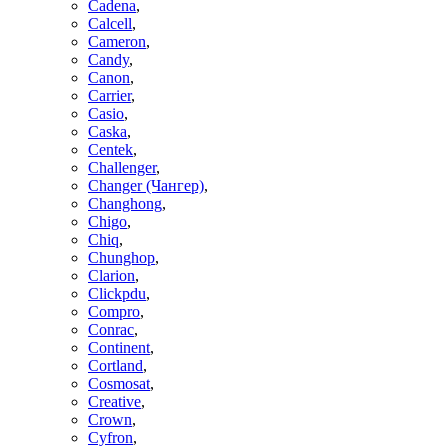
Cadena
,
Calcell
,
Cameron
,
Candy
,
Canon
,
Carrier
,
Casio
,
Caska
,
Centek
,
Challenger
,
Changer (Чангер)
,
Changhong
,
Chigo
,
Chiq
,
Chunghop
,
Clarion
,
Clickpdu
,
Compro
,
Conrac
,
Continent
,
Cortland
,
Cosmosat
,
Creative
,
Crown
,
Cyfron
,