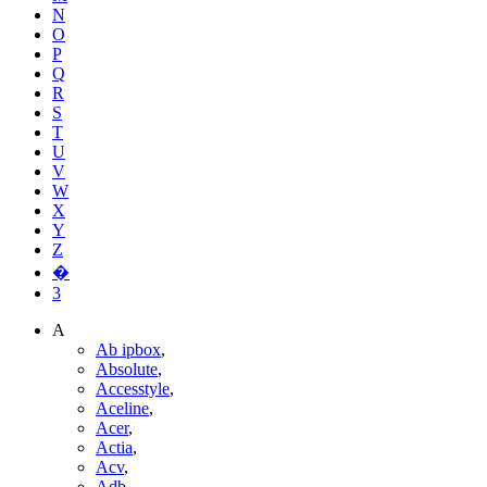
N
O
P
Q
R
S
T
U
V
W
X
Y
Z
�
3
A
Ab ipbox
,
Absolute
,
Accesstyle
,
Aceline
,
Acer
,
Actia
,
Acv
,
Adb
,