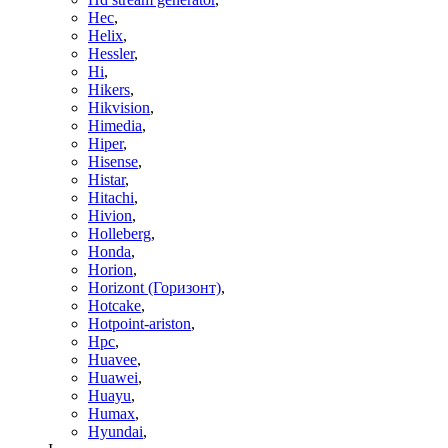
Hec
,
Helix
,
Hessler
,
Hi
,
Hikers
,
Hikvision
,
Himedia
,
Hiper
,
Hisense
,
Histar
,
Hitachi
,
Hivion
,
Holleberg
,
Honda
,
Horion
,
Horizont (Горизонт)
,
Hotcake
,
Hotpoint-ariston
,
Hpc
,
Huavee
,
Huawei
,
Huayu
,
Humax
,
Hyundai
,