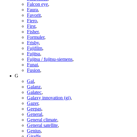
Falcon eye
,
Faura
,
Favorit
,
Fiero
,
First
,
Fisher
,
Formuler
,
Frisby
,
Fujifilm
,
Fujitsu
,
Fujitsu / fujitsu-siemens
,
Funai
,
Fusion
,
G
Gal
,
Galanz
,
Galatec
,
Galaxy innovation (gi)
,
Gazer
,
Geepas
,
General
,
General climate
,
General satellite
,
Genius
,
Giraffe
,