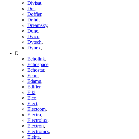
Divisat
,
Dns
,
Doffler
,
Dr.hd
,
Dreamsky
,
Dune
,
Dvico
,
Dvtech
,
Dynex
,
E
Echolink
,
Echospace
,
Echostar
,
Econ
,
Edamu
,
Edifier
,
Eiki
,
Elco
,
Elect
,
Electcom
,
Electra
,
Electrolux
,
Electron
,
Electronics
,
Elekta
,