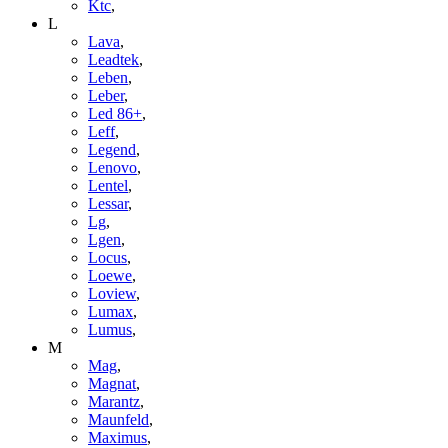
Ktc
,
L
Lava
,
Leadtek
,
Leben
,
Leber
,
Led 86+
,
Leff
,
Legend
,
Lenovo
,
Lentel
,
Lessar
,
Lg
,
Lgen
,
Locus
,
Loewe
,
Loview
,
Lumax
,
Lumus
,
M
Mag
,
Magnat
,
Marantz
,
Maunfeld
,
Maximus
,