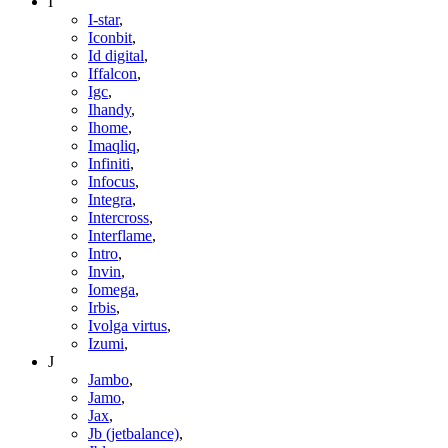
I
I-star
,
Iconbit
,
Id digital
,
Iffalcon
,
Igc
,
Ihandy
,
Ihome
,
Imaqliq
,
Infiniti
,
Infocus
,
Integra
,
Intercross
,
Interflame
,
Intro
,
Invin
,
Iomega
,
Irbis
,
Ivolga virtus
,
Izumi
,
J
Jambo
,
Jamo
,
Jax
,
Jb (jetbalance)
,