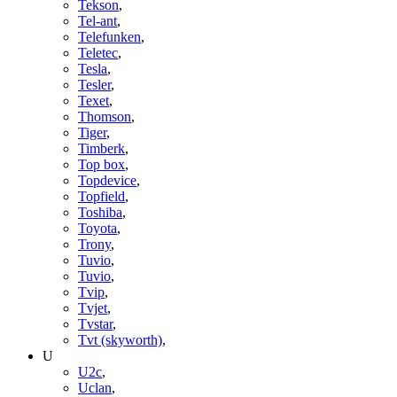
Tekson
,
Tel-ant
,
Telefunken
,
Teletec
,
Tesla
,
Tesler
,
Texet
,
Thomson
,
Tiger
,
Timberk
,
Top box
,
Topdevice
,
Topfield
,
Toshiba
,
Toyota
,
Trony
,
Tuvio
,
Tuvio
,
Tvip
,
Tvjet
,
Tvstar
,
Tvt (skyworth)
,
U
U2c
,
Uclan
,