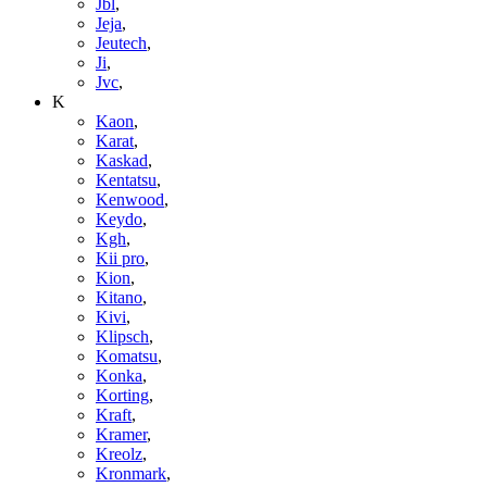
Jbl
,
Jeja
,
Jeutech
,
Ji
,
Jvc
,
K
Kaon
,
Karat
,
Kaskad
,
Kentatsu
,
Kenwood
,
Keydo
,
Kgh
,
Kii pro
,
Kion
,
Kitano
,
Kivi
,
Klipsch
,
Komatsu
,
Konka
,
Korting
,
Kraft
,
Kramer
,
Kreolz
,
Kronmark
,