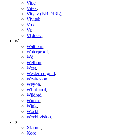
Vipe
,
Vitek
,
Vityaz (ВИТЯЗЬ)
,
Vivitek
,
Vox
,
Vr
,
V[duck]
,
W
Waltham
,
Waterproof
,
Wd
,
Wellton
,
West
,
Western digital
,
Westvision
,
Weyon
,
Whirlpool
,
Wildred
,
Wimax
,
Wink
,
World
,
World vision
,
X
Xiaomi
,
Xoro
,