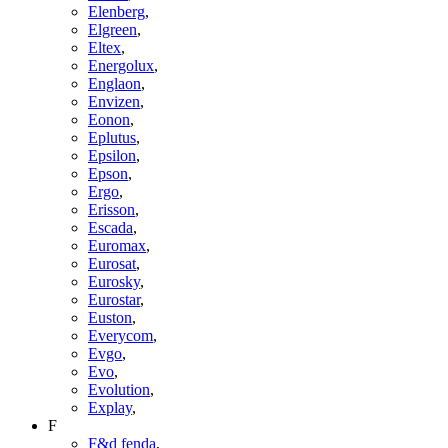
Elenberg
,
Elgreen
,
Eltex
,
Energolux
,
Englaon
,
Envizen
,
Eonon
,
Eplutus
,
Epsilon
,
Epson
,
Ergo
,
Erisson
,
Escada
,
Euromax
,
Eurosat
,
Eurosky
,
Eurostar
,
Euston
,
Everycom
,
Evgo
,
Evo
,
Evolution
,
Explay
,
F
F&d fenda
,