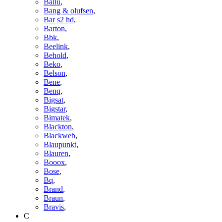
Ballu
,
Bang & olufsen
,
Bar s2 hd
,
Barton
,
Bbk
,
Beelink
,
Behold
,
Beko
,
Belson
,
Bene
,
Benq
,
Bigsat
,
Bigstar
,
Bimatek
,
Blackton
,
Blackweb
,
Blaupunkt
,
Blauren
,
Booox
,
Bose
,
Bq
,
Brand
,
Braun
,
Bravis
,
C