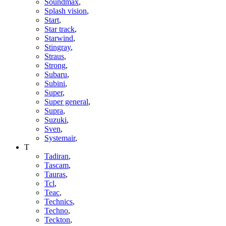
Soundmax
,
Splash vision
,
Start
,
Star track
,
Starwind
,
Stingray
,
Straus
,
Strong
,
Subaru
,
Subini
,
Super
,
Super general
,
Supra
,
Suzuki
,
Sven
,
Systemair
,
T
Tadiran
,
Tascam
,
Tauras
,
Tcl
,
Teac
,
Technics
,
Techno
,
Teckton
,