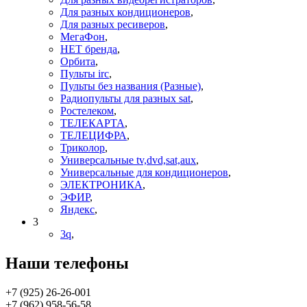
Для разных кондиционеров
,
Для разных ресиверов
,
МегаФон
,
НЕТ бренда
,
Орбита
,
Пульты irc
,
Пульты без названия (Разные)
,
Радиопульты для разных sat
,
Ростелеком
,
ТЕЛЕКАРТА
,
ТЕЛЕЦИФРА
,
Триколор
,
Универсальные tv,dvd,sat,aux
,
Универсальные для кондиционеров
,
ЭЛЕКТРОНИКА
,
ЭФИР
,
Яндекс
,
3
3q
,
Наши телефоны
+7 (925) 26-26-001
+7 (962) 958-56-58