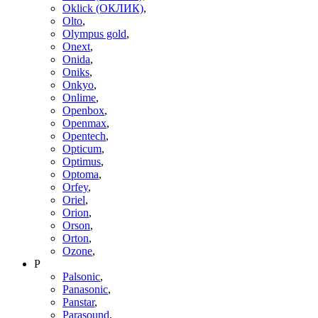
Oklick (ОКЛИК)
,
Olto
,
Olympus gold
,
Onext
,
Onida
,
Oniks
,
Onkyo
,
Onlime
,
Openbox
,
Openmax
,
Opentech
,
Opticum
,
Optimus
,
Optoma
,
Orfey
,
Oriel
,
Orion
,
Orson
,
Orton
,
Ozone
,
P
Palsonic
,
Panasonic
,
Panstar
,
Parasound
,