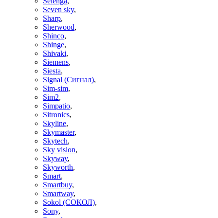
Selenga
,
Seven sky
,
Sharp
,
Sherwood
,
Shinco
,
Shinge
,
Shivaki
,
Siemens
,
Siesta
,
Signal (Сигнал)
,
Sim-sim
,
Sim2
,
Simpatio
,
Sitronics
,
Skyline
,
Skymaster
,
Skytech
,
Sky vision
,
Skyway
,
Skyworth
,
Smart
,
Smartbuy
,
Smartway
,
Sokol (СОКОЛ)
,
Sony
,