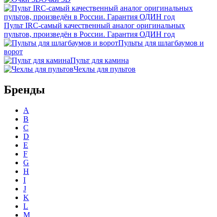
Пульт IRC-самый качественный аналог оригинальных
пультов, произведён в России. Гарантия ОДИН год
Пульты для шлагбаумов и
ворот
Пульт для камина
Чехлы для пультов
Бренды
A
B
C
D
E
F
G
H
I
J
K
L
M