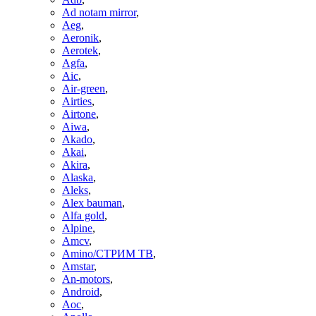
Ad notam mirror
,
Aeg
,
Aeronik
,
Aerotek
,
Agfa
,
Aic
,
Air-green
,
Airties
,
Airtone
,
Aiwa
,
Akado
,
Akai
,
Akira
,
Alaska
,
Aleks
,
Alex bauman
,
Alfa gold
,
Alpine
,
Amcv
,
Amino/СТРИМ ТВ
,
Amstar
,
An-motors
,
Android
,
Aoc
,