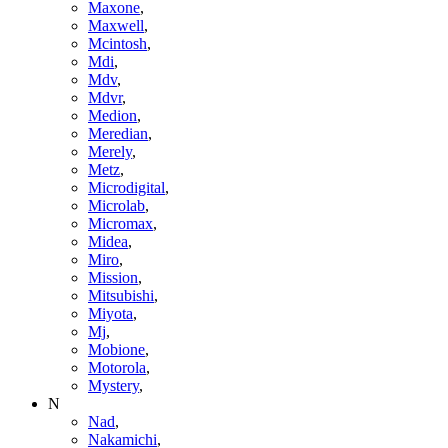
Maxone
,
Maxwell
,
Mcintosh
,
Mdi
,
Mdv
,
Mdvr
,
Medion
,
Meredian
,
Merely
,
Metz
,
Microdigital
,
Microlab
,
Micromax
,
Midea
,
Miro
,
Mission
,
Mitsubishi
,
Miyota
,
Mj
,
Mobione
,
Motorola
,
Mystery
,
N
Nad
,
Nakamichi
,