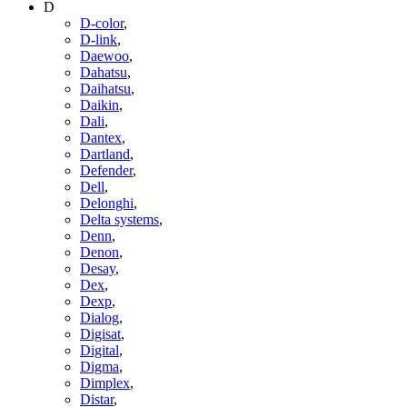
D
D-color
,
D-link
,
Daewoo
,
Dahatsu
,
Daihatsu
,
Daikin
,
Dali
,
Dantex
,
Dartland
,
Defender
,
Dell
,
Delonghi
,
Delta systems
,
Denn
,
Denon
,
Desay
,
Dex
,
Dexp
,
Dialog
,
Digisat
,
Digital
,
Digma
,
Dimplex
,
Distar
,