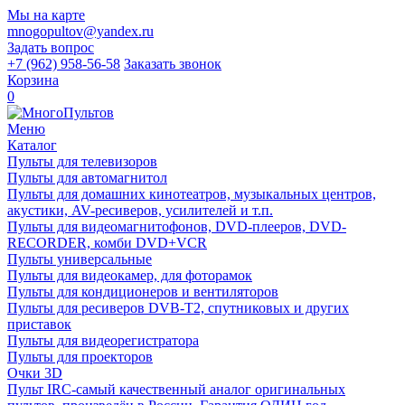
Мы на карте
mnogopultov@yandex.ru
Задать вопрос
+7 (962) 958-56-58
Заказать звонок
Корзина
0
Меню
Каталог
Пульты для телевизоров
Пульты для автомагнитол
Пульты для домашних кинотеатров, музыкальных центров,
акустики, AV-ресиверов, усилителей и т.п.
Пульты для видеомагнитофонов, DVD-плееров, DVD-
RECORDER, комби DVD+VCR
Пульты универсальные
Пульты для видеокамер, для фоторамок
Пульты для кондиционеров и вентиляторов
Пульты для ресиверов DVB-T2, спутниковых и других
приставок
Пульты для видеорегистратора
Пульты для проекторов
Очки 3D
Пульт IRC-самый качественный аналог оригинальных