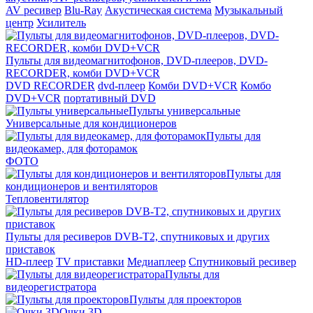
AV ресивер
Blu-Ray
Акустическая система
Музыкальный
центр
Усилитель
Пульты для видеомагнитофонов, DVD-плееров, DVD-
RECORDER, комби DVD+VCR
DVD RECORDER
dvd-плеер
Комби DVD+VCR
Комбо
DVD+VCR
портативный DVD
Пульты универсальные
Универсальные для кондиционеров
Пульты для
видеокамер, для фоторамок
ФОТО
Пульты для
кондиционеров и вентиляторов
Тепловентилятор
Пульты для ресиверов DVB-T2, спутниковых и других
приставок
HD-плеер
TV приставки
Медиаплеер
Спутниковый ресивер
Пульты для
видеорегистратора
Пульты для проекторов
Очки 3D