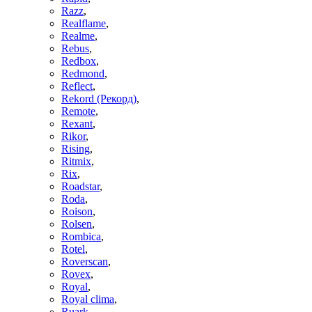
Razz
,
Realflame
,
Realme
,
Rebus
,
Redbox
,
Redmond
,
Reflect
,
Rekord (Рекорд)
,
Remote
,
Rexant
,
Rikor
,
Rising
,
Ritmix
,
Rix
,
Roadstar
,
Roda
,
Roison
,
Rolsen
,
Rombica
,
Rotel
,
Roverscan
,
Rovex
,
Royal
,
Royal clima
,
Ruark
,