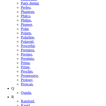
Patix digital
,
Perfeo
,
Phantom
,
Philco
,
Philips
,
Pioneer
,
Polar
,
Polaris
,
Polarline
,
Polaroid
,
Powerful
,
Premiera
,
Presino
,
Prestigio
,
Prima
,
Prime
,
Proclim
,
Progressive
,
Prology
,
Proscan
,
Q
Qunda
,
R
Rainford
,
Rapid
,