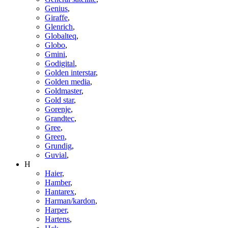
Genius
,
Giraffe
,
Glenrich
,
Globalteq
,
Globo
,
Gmini
,
Godigital
,
Golden interstar
,
Golden media
,
Goldmaster
,
Gold star
,
Gorenje
,
Grandtec
,
Gree
,
Green
,
Grundig
,
Guvial
,
H
Haier
,
Hamber
,
Hantarex
,
Harman/kardon
,
Harper
,
Hartens
,