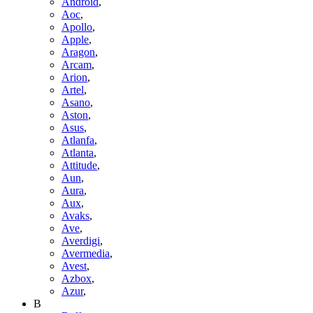
Android
,
Aoc
,
Apollo
,
Apple
,
Aragon
,
Arcam
,
Arion
,
Artel
,
Asano
,
Aston
,
Asus
,
Atlanfa
,
Atlanta
,
Attitude
,
Aun
,
Aura
,
Aux
,
Avaks
,
Ave
,
Averdigi
,
Avermedia
,
Avest
,
Azbox
,
Azur
,
B