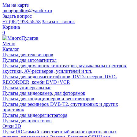
Мы на карте
mnogopultov@yandex.ru
Задать вопрос
+7 (962) 958-56-58
Заказать звонок
Корзина
0
Меню
Каталог
Пульты для телевизоров
Пульты для автомагнитол
Пульты для домашних кинотеатров, музыкальных центров,
акустики, AV-ресиверов, усилителей и т.п.
Пульты для видеомагнитофонов, DVD-плееров, DVD-
RECORDER, комби DVD+VCR
Пульты универсальные
Пульты для видеокамер, для фоторамок
Пульты для кондиционеров и вентиляторов
Пульты для ресиверов DVB-T2, спутниковых и других
приставок
Пульты для видеорегистратора
Пульты для проекторов
Очки 3D
Пульт IRC-самый качественный аналог оригинальных