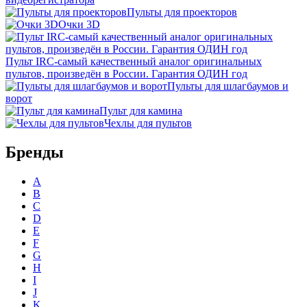
Пульты для проекторов
Очки 3D
Пульт IRC-самый качественный аналог оригинальных
пультов, произведён в России. Гарантия ОДИН год
Пульты для шлагбаумов и
ворот
Пульт для камина
Чехлы для пультов
Бренды
A
B
C
D
E
F
G
H
I
J
K