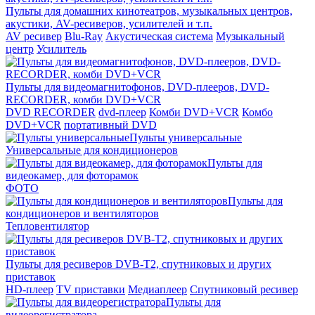
Пульты для домашних кинотеатров, музыкальных центров,
акустики, AV-ресиверов, усилителей и т.п.
AV ресивер
Blu-Ray
Акустическая система
Музыкальный
центр
Усилитель
Пульты для видеомагнитофонов, DVD-плееров, DVD-
RECORDER, комби DVD+VCR
DVD RECORDER
dvd-плеер
Комби DVD+VCR
Комбо
DVD+VCR
портативный DVD
Пульты универсальные
Универсальные для кондиционеров
Пульты для
видеокамер, для фоторамок
ФОТО
Пульты для
кондиционеров и вентиляторов
Тепловентилятор
Пульты для ресиверов DVB-T2, спутниковых и других
приставок
HD-плеер
TV приставки
Медиаплеер
Спутниковый ресивер
Пульты для
видеорегистратора