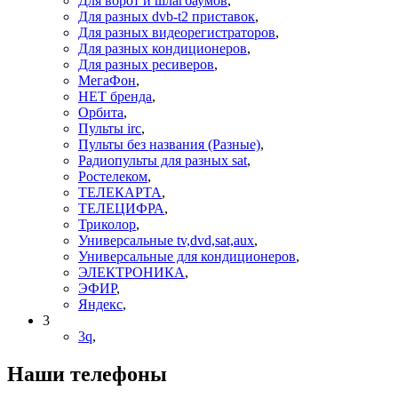
Для ворот и шлагбаумов
,
Для разных dvb-t2 приставок
,
Для разных видеорегистраторов
,
Для разных кондиционеров
,
Для разных ресиверов
,
МегаФон
,
НЕТ бренда
,
Орбита
,
Пульты irc
,
Пульты без названия (Разные)
,
Радиопульты для разных sat
,
Ростелеком
,
ТЕЛЕКАРТА
,
ТЕЛЕЦИФРА
,
Триколор
,
Универсальные tv,dvd,sat,aux
,
Универсальные для кондиционеров
,
ЭЛЕКТРОНИКА
,
ЭФИР
,
Яндекс
,
3
3q
,
Наши телефоны