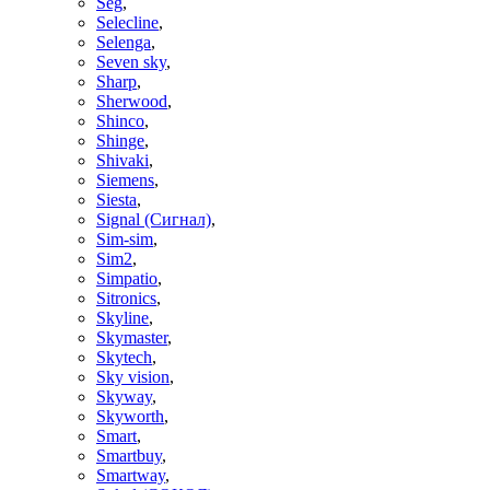
Seg
,
Selecline
,
Selenga
,
Seven sky
,
Sharp
,
Sherwood
,
Shinco
,
Shinge
,
Shivaki
,
Siemens
,
Siesta
,
Signal (Сигнал)
,
Sim-sim
,
Sim2
,
Simpatio
,
Sitronics
,
Skyline
,
Skymaster
,
Skytech
,
Sky vision
,
Skyway
,
Skyworth
,
Smart
,
Smartbuy
,
Smartway
,