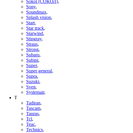
Sokol (СОКОЛ)
,
Sony
,
Soundmax
,
Splash vision
,
Start
,
Star track
,
Starwind
,
Stingray
,
Straus
,
Strong
,
Subaru
,
Subini
,
Super
,
Super general
,
Supra
,
Suzuki
,
Sven
,
Systemair
,
T
Tadiran
,
Tascam
,
Tauras
,
Tcl
,
Teac
,
Technics
,