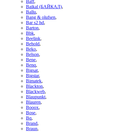
Baff
,
Baikal (БАЙКАЛ)
,
Ballu
,
Bang & olufsen
,
Bar s2 hd
,
Barton
,
Bbk
,
Beelink
,
Behold
,
Beko
,
Belson
,
Bene
,
Benq
,
Bigsat
,
Bigstar
,
Bimatek
,
Blackton
,
Blackweb
,
Blaupunkt
,
Blauren
,
Booox
,
Bose
,
Bq
,
Brand
,
Braun
,