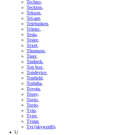
Techno
,
Teckton
,
Tekson
,
Tel-ant
,
Telefunken
,
Teletec
,
Tesla
,
Tesler
,
Texet
,
Thomson
,
Tiger
,
Timberk
,
Top box
,
Topdevice
,
Topfield
,
Toshiba
,
Toyota
,
Trony
,
Tuvio
,
Tuvio
,
Tvip
,
Tvjet
,
Tvstar
,
Tvt (skyworth)
,
U