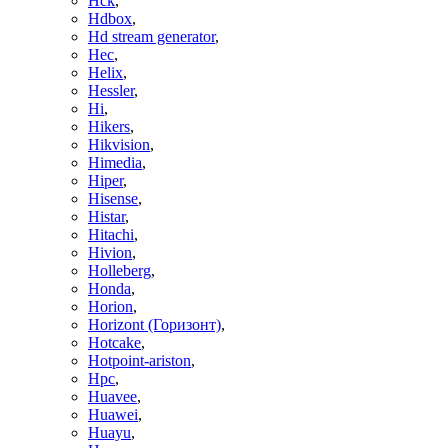
Hck
,
Hdbox
,
Hd stream generator
,
Hec
,
Helix
,
Hessler
,
Hi
,
Hikers
,
Hikvision
,
Himedia
,
Hiper
,
Hisense
,
Histar
,
Hitachi
,
Hivion
,
Holleberg
,
Honda
,
Horion
,
Horizont (Горизонт)
,
Hotcake
,
Hotpoint-ariston
,
Hpc
,
Huavee
,
Huawei
,
Huayu
,