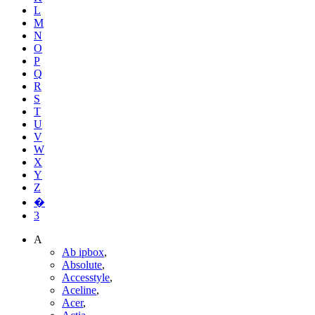
L
M
N
O
P
Q
R
S
T
U
V
W
X
Y
Z
�
3
A
Ab ipbox
,
Absolute
,
Accesstyle
,
Aceline
,
Acer
,