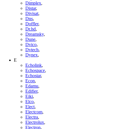
Dimplex
,
Distar
,
Divisat
,
Dns
,
Doffler
,
Dr.hd
,
Dreamsky
,
Dune
,
Dvico
,
Dvtech
,
Dynex
,
E
Echolink
,
Echospace
,
Echostar
,
Econ
,
Edamu
,
Edifier
,
Eiki
,
Elco
,
Elect
,
Electcom
,
Electra
,
Electrolux
,
Electron
,