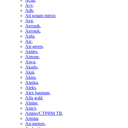
Actia
,
Acv
,
Adb
,
Ad notam mirror
,
Aeg
,
Aeronik
,
Aerotek
,
Agfa
,
Aic
,
Air-green
,
Airties
,
Airtone
,
Aiwa
,
Akado
,
Akai
,
Akira
,
Alaska
,
Aleks
,
Alex bauman
,
Alfa gold
,
Alpine
,
Amcv
,
Amino/СТРИМ ТВ
,
Amstar
,
An-motors
,