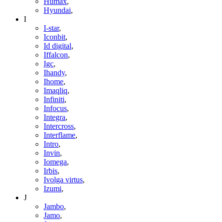
Humax
,
Hyundai
,
I
I-star
,
Iconbit
,
Id digital
,
Iffalcon
,
Igc
,
Ihandy
,
Ihome
,
Imaqliq
,
Infiniti
,
Infocus
,
Integra
,
Intercross
,
Interflame
,
Intro
,
Invin
,
Iomega
,
Irbis
,
Ivolga virtus
,
Izumi
,
J
Jambo
,
Jamo
,