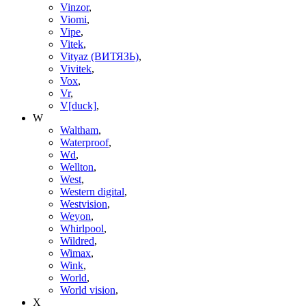
Vinzor
,
Viomi
,
Vipe
,
Vitek
,
Vityaz (ВИТЯЗЬ)
,
Vivitek
,
Vox
,
Vr
,
V[duck]
,
W
Waltham
,
Waterproof
,
Wd
,
Wellton
,
West
,
Western digital
,
Westvision
,
Weyon
,
Whirlpool
,
Wildred
,
Wimax
,
Wink
,
World
,
World vision
,
X