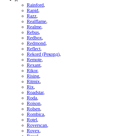
Rainford
,
Rapid
,
Razz
,
Realflame
,
Realme
,
Rebus
,
Redbox
,
Redmond
,
Reflect
,
Rekord (Рекорд)
,
Remote
,
Rexant
,
Rikor
,
Rising
,
Ritmix
,
Rix
,
Roadstar
,
Roda
,
Roison
,
Rolsen
,
Rombica
,
Rotel
,
Roverscan
,
Rovex
,