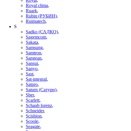
Royal
,
Royal clima
,
Ruark
,
Rubin (РУБИН)
,
Ruimatech
,
S
Sadko (САДКО)
,
Sagemcom
,
Sakata
,
Samsung
,
Samtron
,
Sangean
,
Sansui
,
Sanyo
,
Sast
,
Sat-integral
,
Satpro
,
Saturn (Сатурн)
,
Sber
,
Scarlett
,
Schaub lorenz
,
Schneider
,
Scishion
,
Scoole
,
Seagate
,