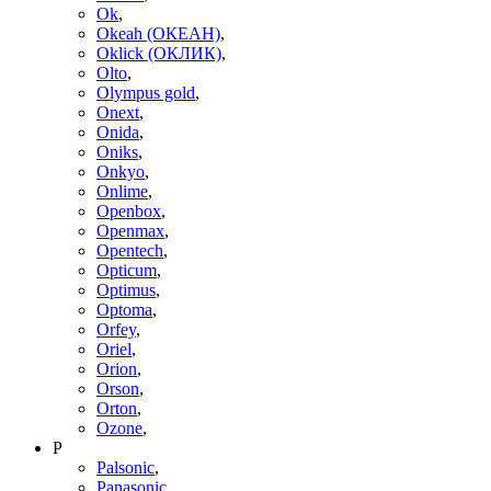
Ok
,
Okeah (ОКЕАН)
,
Oklick (ОКЛИК)
,
Olto
,
Olympus gold
,
Onext
,
Onida
,
Oniks
,
Onkyo
,
Onlime
,
Openbox
,
Openmax
,
Opentech
,
Opticum
,
Optimus
,
Optoma
,
Orfey
,
Oriel
,
Orion
,
Orson
,
Orton
,
Ozone
,
P
Palsonic
,
Panasonic
,