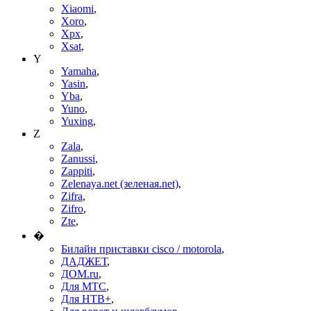
Xiaomi
,
Xoro
,
Xpx
,
Xsat
,
Y
Yamaha
,
Yasin
,
Yba
,
Yuno
,
Yuxing
,
Z
Zala
,
Zanussi
,
Zappiti
,
Zelenaya.net (зеленая.net)
,
Zifra
,
Zifro
,
Zte
,
�
Билайн приставки cisco / motorola
,
ДАДЖЕТ
,
ДОМ.ru
,
Для МТС
,
Для НТВ+
,