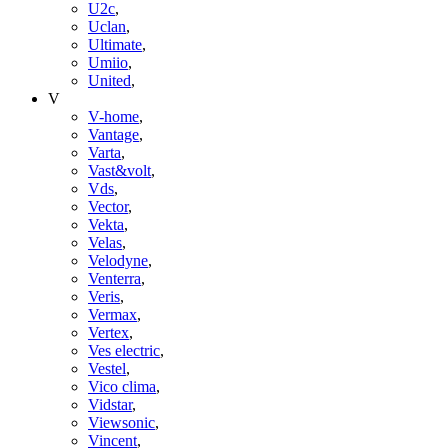
U2c
,
Uclan
,
Ultimate
,
Umiio
,
United
,
V
V-home
,
Vantage
,
Varta
,
Vast&volt
,
Vds
,
Vector
,
Vekta
,
Velas
,
Velodyne
,
Venterra
,
Veris
,
Vermax
,
Vertex
,
Ves electric
,
Vestel
,
Vico clima
,
Vidstar
,
Viewsonic
,
Vincent
,