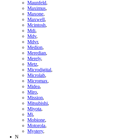
Maunfeld
,
Maximus
,
Maxone
,
Maxwell
,
Mcintosh
,
Mdi
,
Mdv
,
Mdvr
,
Medion
,
Meredian
,
Merely
,
Metz
,
Microdigital
,
Microlab
,
Micromax
,
Midea
,
Miro
,
Mission
,
Mitsubishi
,
Miyota
,
Mj
,
Mobione
,
Motorola
,
Mystery
,
N