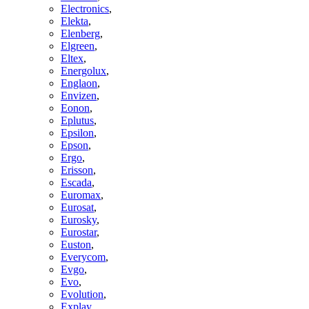
Electronics
,
Elekta
,
Elenberg
,
Elgreen
,
Eltex
,
Energolux
,
Englaon
,
Envizen
,
Eonon
,
Eplutus
,
Epsilon
,
Epson
,
Ergo
,
Erisson
,
Escada
,
Euromax
,
Eurosat
,
Eurosky
,
Eurostar
,
Euston
,
Everycom
,
Evgo
,
Evo
,
Evolution
,
Explay
,