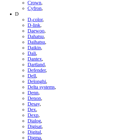
Crown
,
Cyfron
,
D
D-color
,
D-link
,
Daewoo
,
Dahatsu
,
Daihatsu
,
Daikin
,
Dali
,
Dantex
,
Dartland
,
Defender
,
Dell
,
Delonghi
,
Delta systems
,
Denn
,
Denon
,
Desay
,
Dex
,
Dexp
,
Dialog
,
Digisat
,
Digital
,
Digma
,