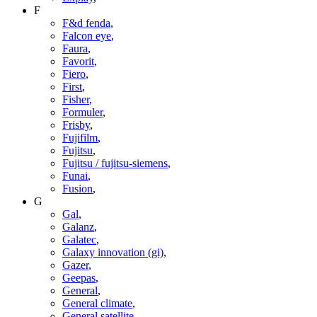
F
F&d fenda
,
Falcon eye
,
Faura
,
Favorit
,
Fiero
,
First
,
Fisher
,
Formuler
,
Frisby
,
Fujifilm
,
Fujitsu
,
Fujitsu / fujitsu-siemens
,
Funai
,
Fusion
,
G
Gal
,
Galanz
,
Galatec
,
Galaxy innovation (gi)
,
Gazer
,
Geepas
,
General
,
General climate
,
General satellite
,