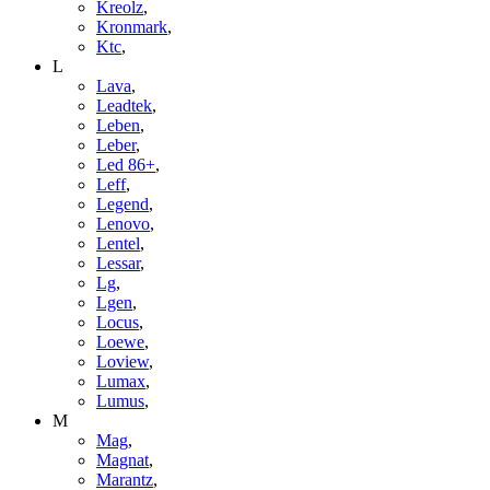
Kreolz
,
Kronmark
,
Ktc
,
L
Lava
,
Leadtek
,
Leben
,
Leber
,
Led 86+
,
Leff
,
Legend
,
Lenovo
,
Lentel
,
Lessar
,
Lg
,
Lgen
,
Locus
,
Loewe
,
Loview
,
Lumax
,
Lumus
,
M
Mag
,
Magnat
,
Marantz
,