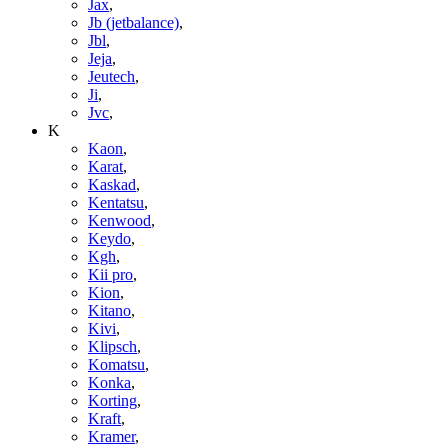
Jax
,
Jb (jetbalance)
,
Jbl
,
Jeja
,
Jeutech
,
Ji
,
Jvc
,
K
Kaon
,
Karat
,
Kaskad
,
Kentatsu
,
Kenwood
,
Keydo
,
Kgh
,
Kii pro
,
Kion
,
Kitano
,
Kivi
,
Klipsch
,
Komatsu
,
Konka
,
Korting
,
Kraft
,
Kramer
,