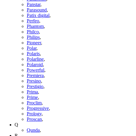
Panstar
,
Parasound
,
Patix digital
,
Perfeo
,
Phantom
,
Philco
,
Philips
,
Pioneer
,
Polar
,
Polaris
,
Polarline
,
Polaroid
,
Powerful
,
Premiera
,
Presino
,
Prestigio
,
Prima
,
Prime
,
Proclim
,
Progressive
,
Prology
,
Proscan
,
Q
Qunda
,
R