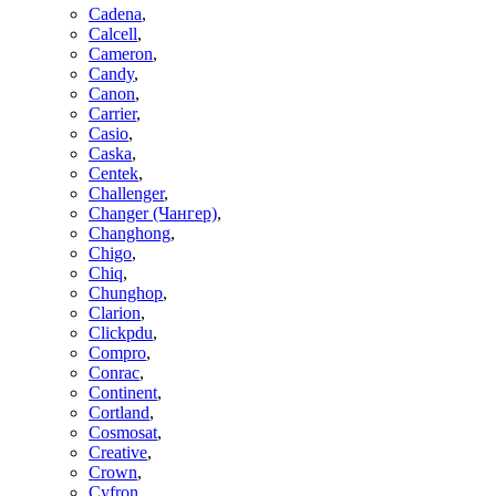
Cadena
,
Calcell
,
Cameron
,
Candy
,
Canon
,
Carrier
,
Casio
,
Caska
,
Centek
,
Challenger
,
Changer (Чангер)
,
Changhong
,
Chigo
,
Chiq
,
Chunghop
,
Clarion
,
Clickpdu
,
Compro
,
Conrac
,
Continent
,
Cortland
,
Cosmosat
,
Creative
,
Crown
,
Cyfron
,