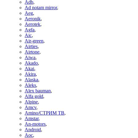
Adb
,
Ad notam mirror
,
Aeg
,
Aeronik
,
Aerotek
,
Agfa
,
Aic
,
Air-green
,
Airties
,
Airtone
,
Aiwa
,
Akado
,
Akai
,
Akira
,
Alaska
,
Aleks
,
Alex bauman
,
Alfa gold
,
Alpine
,
Amcv
,
Amino/СТРИМ ТВ
,
Amstar
,
An-motors
,
Android
,
Aoc
,