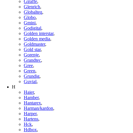
Giraffe
,
Glenrich
,
Globalteq
,
Globo
,
Gmini
,
Godigital
,
Golden interstar
,
Golden media
,
Goldmaster
,
Gold star
,
Gorenje
,
Grandtec
,
Gree
,
Green
,
Grundig
,
Guvial
,
H
Haier
,
Hamber
,
Hantarex
,
Harman/kardon
,
Harper
,
Hartens
,
Hck
,
Hdbox
,