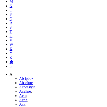
M
N
O
P
Q
R
S
T
U
V
W
X
Y
Z
�
3
A
Ab ipbox
,
Absolute
,
Accesstyle
,
Aceline
,
Acer
,
Actia
,
Acv
,