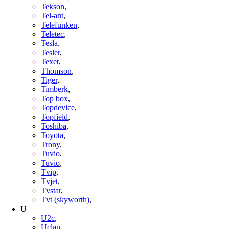
Tekson
,
Tel-ant
,
Telefunken
,
Teletec
,
Tesla
,
Tesler
,
Texet
,
Thomson
,
Tiger
,
Timberk
,
Top box
,
Topdevice
,
Topfield
,
Toshiba
,
Toyota
,
Trony
,
Tuvio
,
Tuvio
,
Tvip
,
Tvjet
,
Tvstar
,
Tvt (skyworth)
,
U
U2c
,
Uclan
,