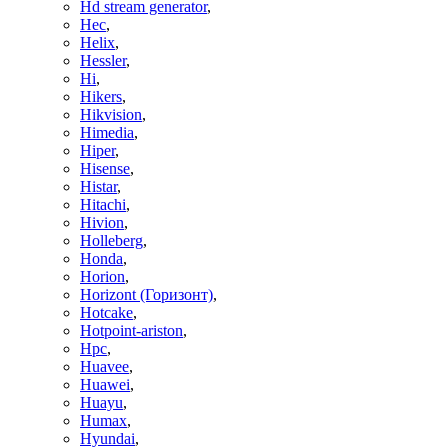
Hd stream generator
,
Hec
,
Helix
,
Hessler
,
Hi
,
Hikers
,
Hikvision
,
Himedia
,
Hiper
,
Hisense
,
Histar
,
Hitachi
,
Hivion
,
Holleberg
,
Honda
,
Horion
,
Horizont (Горизонт)
,
Hotcake
,
Hotpoint-ariston
,
Hpc
,
Huavee
,
Huawei
,
Huayu
,
Humax
,
Hyundai
,