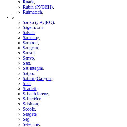
Ruark
,
Rubin (РУБИН)
,
Ruimatech
,
S
Sadko (САДКО)
,
Sagemcom
,
Sakata
,
Samsung
,
Samtron
,
Sangean
,
Sansui
,
Sanyo
,
Sast
,
Sat-integral
,
Satpro
,
Saturn (Сатурн)
,
Sber
,
Scarlett
,
Schaub lorenz
,
Schneider
,
Scishion
,
Scoole
,
Seagate
,
Seg
,
Selecline
,