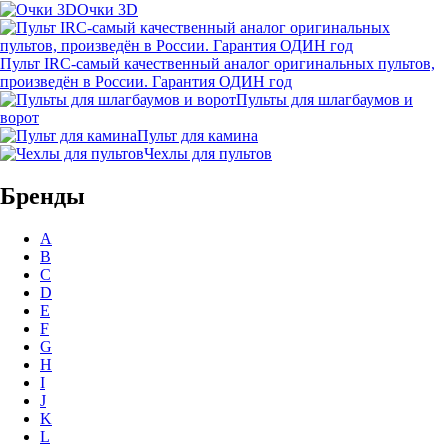
Очки 3D
Пульт IRC-самый качественный аналог оригинальных пультов,
произведён в России. Гарантия ОДИН год
Пульты для шлагбаумов и
ворот
Пульт для камина
Чехлы для пультов
Бренды
A
B
C
D
E
F
G
H
I
J
K
L