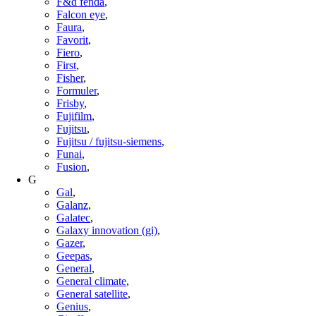
F&d fenda
,
Falcon eye
,
Faura
,
Favorit
,
Fiero
,
First
,
Fisher
,
Formuler
,
Frisby
,
Fujifilm
,
Fujitsu
,
Fujitsu / fujitsu-siemens
,
Funai
,
Fusion
,
G
Gal
,
Galanz
,
Galatec
,
Galaxy innovation (gi)
,
Gazer
,
Geepas
,
General
,
General climate
,
General satellite
,
Genius
,