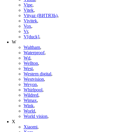
Vipe
,
Vitek
,
Vityaz (ВИТЯЗЬ)
,
Vivitek
,
Vox
,
Vr
,
V[duck]
,
W
Waltham
,
Waterproof
,
Wd
,
Wellton
,
West
,
Western digital
,
Westvision
,
Weyon
,
Whirlpool
,
Wildred
,
Wimax
,
Wink
,
World
,
World vision
,
X
Xiaomi
,