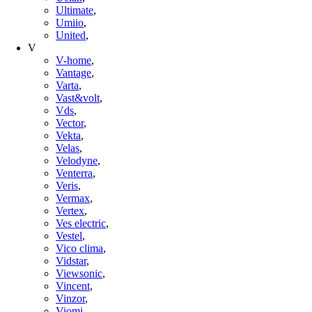
Ultimate
,
Umiio
,
United
,
V
V-home
,
Vantage
,
Varta
,
Vast&volt
,
Vds
,
Vector
,
Vekta
,
Velas
,
Velodyne
,
Venterra
,
Veris
,
Vermax
,
Vertex
,
Ves electric
,
Vestel
,
Vico clima
,
Vidstar
,
Viewsonic
,
Vincent
,
Vinzor
,
Viomi
,