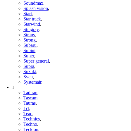
Soundmax
,
Splash vision
,
Start
,
Star track
,
Starwind
,
Stingray
,
Straus
,
Strong
,
Subaru
,
Subini
,
Super
,
Super general
,
Supra
,
Suzuki
,
Sven
,
Systemair
,
T
Tadiran
,
Tascam
,
Tauras
,
Tcl
,
Teac
,
Technics
,
Techno
,
Teckton
,