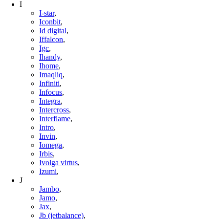
I
I-star
,
Iconbit
,
Id digital
,
Iffalcon
,
Igc
,
Ihandy
,
Ihome
,
Imaqliq
,
Infiniti
,
Infocus
,
Integra
,
Intercross
,
Interflame
,
Intro
,
Invin
,
Iomega
,
Irbis
,
Ivolga virtus
,
Izumi
,
J
Jambo
,
Jamo
,
Jax
,
Jb (jetbalance)
,