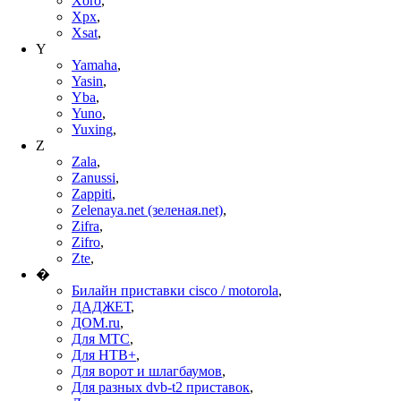
Xoro
,
Xpx
,
Xsat
,
Y
Yamaha
,
Yasin
,
Yba
,
Yuno
,
Yuxing
,
Z
Zala
,
Zanussi
,
Zappiti
,
Zelenaya.net (зеленая.net)
,
Zifra
,
Zifro
,
Zte
,
�
Билайн приставки cisco / motorola
,
ДАДЖЕТ
,
ДОМ.ru
,
Для МТС
,
Для НТВ+
,
Для ворот и шлагбаумов
,
Для разных dvb-t2 приставок
,