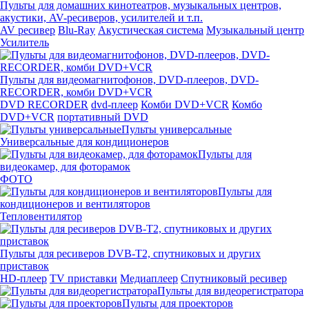
Пульты для домашних кинотеатров, музыкальных центров,
акустики, AV-ресиверов, усилителей и т.п.
AV ресивер
Blu-Ray
Акустическая система
Музыкальный центр
Усилитель
Пульты для видеомагнитофонов, DVD-плееров, DVD-
RECORDER, комби DVD+VCR
DVD RECORDER
dvd-плеер
Комби DVD+VCR
Комбо
DVD+VCR
портативный DVD
Пульты универсальные
Универсальные для кондиционеров
Пульты для
видеокамер, для фоторамок
ФОТО
Пульты для
кондиционеров и вентиляторов
Тепловентилятор
Пульты для ресиверов DVB-T2, спутниковых и других
приставок
HD-плеер
TV приставки
Медиаплеер
Спутниковый ресивер
Пульты для видеорегистратора
Пульты для проекторов