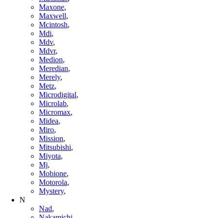
Maxone
,
Maxwell
,
Mcintosh
,
Mdi
,
Mdv
,
Mdvr
,
Medion
,
Meredian
,
Merely
,
Metz
,
Microdigital
,
Microlab
,
Micromax
,
Midea
,
Miro
,
Mission
,
Mitsubishi
,
Miyota
,
Mj
,
Mobione
,
Motorola
,
Mystery
,
N
Nad
,
Nakamichi
,