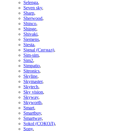
Selenga
,
Seven sky
,
Sharp
,
Sherwood
,
Shinco
,
Shinge
,
Shivaki
,
Siemens
,
Siesta
,
Signal (Сигнал)
,
Sim-sim
,
Sim2
,
Simpatio
,
Sitronics
,
Skyline
,
Skymaster
,
Skytech
,
Sky vision
,
Skyway
,
Skyworth
,
Smart
,
Smartbuy
,
Smartway
,
Sokol (СОКОЛ)
,
Sony
,