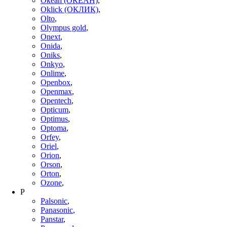
Okeah (ОКЕАН)
,
Oklick (ОКЛИК)
,
Olto
,
Olympus gold
,
Onext
,
Onida
,
Oniks
,
Onkyo
,
Onlime
,
Openbox
,
Openmax
,
Opentech
,
Opticum
,
Optimus
,
Optoma
,
Orfey
,
Oriel
,
Orion
,
Orson
,
Orton
,
Ozone
,
P
Palsonic
,
Panasonic
,
Panstar
,