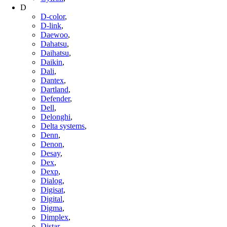
D
D-color
,
D-link
,
Daewoo
,
Dahatsu
,
Daihatsu
,
Daikin
,
Dali
,
Dantex
,
Dartland
,
Defender
,
Dell
,
Delonghi
,
Delta systems
,
Denn
,
Denon
,
Desay
,
Dex
,
Dexp
,
Dialog
,
Digisat
,
Digital
,
Digma
,
Dimplex
,
Distar
,