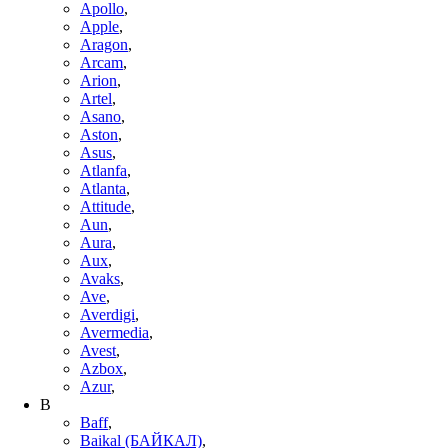
Apollo
,
Apple
,
Aragon
,
Arcam
,
Arion
,
Artel
,
Asano
,
Aston
,
Asus
,
Atlanfa
,
Atlanta
,
Attitude
,
Aun
,
Aura
,
Aux
,
Avaks
,
Ave
,
Averdigi
,
Avermedia
,
Avest
,
Azbox
,
Azur
,
B
Baff
,
Baikal (БАЙКАЛ)
,