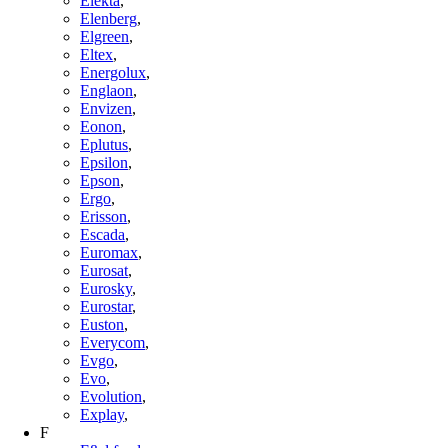
Elekta
,
Elenberg
,
Elgreen
,
Eltex
,
Energolux
,
Englaon
,
Envizen
,
Eonon
,
Eplutus
,
Epsilon
,
Epson
,
Ergo
,
Erisson
,
Escada
,
Euromax
,
Eurosat
,
Eurosky
,
Eurostar
,
Euston
,
Everycom
,
Evgo
,
Evo
,
Evolution
,
Explay
,
F