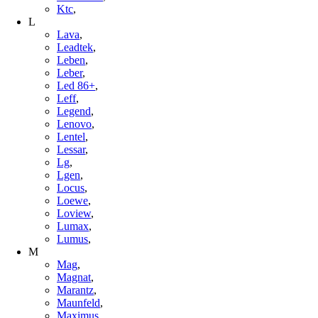
Ktc
,
L
Lava
,
Leadtek
,
Leben
,
Leber
,
Led 86+
,
Leff
,
Legend
,
Lenovo
,
Lentel
,
Lessar
,
Lg
,
Lgen
,
Locus
,
Loewe
,
Loview
,
Lumax
,
Lumus
,
M
Mag
,
Magnat
,
Marantz
,
Maunfeld
,
Maximus
,