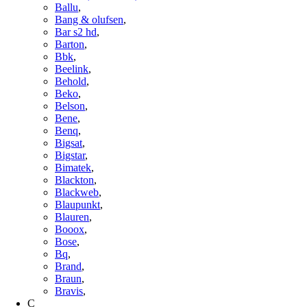
Ballu
,
Bang & olufsen
,
Bar s2 hd
,
Barton
,
Bbk
,
Beelink
,
Behold
,
Beko
,
Belson
,
Bene
,
Benq
,
Bigsat
,
Bigstar
,
Bimatek
,
Blackton
,
Blackweb
,
Blaupunkt
,
Blauren
,
Booox
,
Bose
,
Bq
,
Brand
,
Braun
,
Bravis
,
C