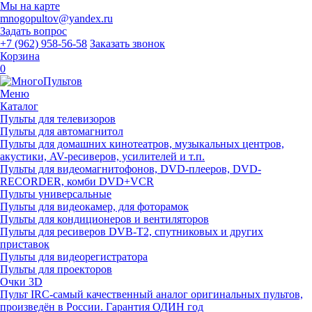
Мы на карте
mnogopultov@yandex.ru
Задать вопрос
+7 (962) 958-56-58
Заказать звонок
Корзина
0
Меню
Каталог
Пульты для телевизоров
Пульты для автомагнитол
Пульты для домашних кинотеатров, музыкальных центров,
акустики, AV-ресиверов, усилителей и т.п.
Пульты для видеомагнитофонов, DVD-плееров, DVD-
RECORDER, комби DVD+VCR
Пульты универсальные
Пульты для видеокамер, для фоторамок
Пульты для кондиционеров и вентиляторов
Пульты для ресиверов DVB-T2, спутниковых и других
приставок
Пульты для видеорегистратора
Пульты для проекторов
Очки 3D
Пульт IRC-самый качественный аналог оригинальных пультов,
произведён в России. Гарантия ОДИН год