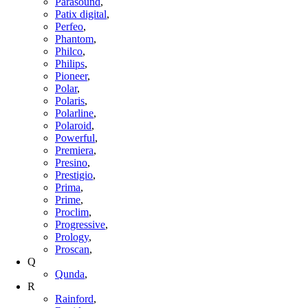
Parasound
,
Patix digital
,
Perfeo
,
Phantom
,
Philco
,
Philips
,
Pioneer
,
Polar
,
Polaris
,
Polarline
,
Polaroid
,
Powerful
,
Premiera
,
Presino
,
Prestigio
,
Prima
,
Prime
,
Proclim
,
Progressive
,
Prology
,
Proscan
,
Q
Qunda
,
R
Rainford
,