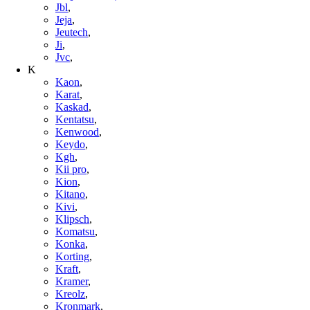
Jbl
,
Jeja
,
Jeutech
,
Ji
,
Jvc
,
K
Kaon
,
Karat
,
Kaskad
,
Kentatsu
,
Kenwood
,
Keydo
,
Kgh
,
Kii pro
,
Kion
,
Kitano
,
Kivi
,
Klipsch
,
Komatsu
,
Konka
,
Korting
,
Kraft
,
Kramer
,
Kreolz
,
Kronmark
,