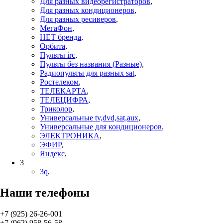
Для разных видеорегистраторов
,
Для разных кондиционеров
,
Для разных ресиверов
,
МегаФон
,
НЕТ бренда
,
Орбита
,
Пульты irc
,
Пульты без названия (Разные)
,
Радиопульты для разных sat
,
Ростелеком
,
ТЕЛЕКАРТА
,
ТЕЛЕЦИФРА
,
Триколор
,
Универсальные tv,dvd,sat,aux
,
Универсальные для кондиционеров
,
ЭЛЕКТРОНИКА
,
ЭФИР
,
Яндекс
,
3
3q
,
Наши телефоны
+7 (925) 26-26-001
+7 (962) 958-56-58