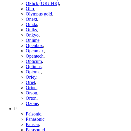
Oklick (ОКЛИК)
,
Olto
,
Olympus gold
,
Onext
,
Onida
,
Oniks
,
Onkyo
,
Onlime
,
Openbox
,
Openmax
,
Opentech
,
Opticum
,
Optimus
,
Optoma
,
Orfey
,
Oriel
,
Orion
,
Orson
,
Orton
,
Ozone
,
P
Palsonic
,
Panasonic
,
Panstar
,
Parasound
,