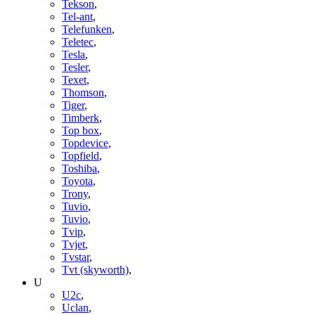
Tekson
,
Tel-ant
,
Telefunken
,
Teletec
,
Tesla
,
Tesler
,
Texet
,
Thomson
,
Tiger
,
Timberk
,
Top box
,
Topdevice
,
Topfield
,
Toshiba
,
Toyota
,
Trony
,
Tuvio
,
Tuvio
,
Tvip
,
Tvjet
,
Tvstar
,
Tvt (skyworth)
,
U
U2c
,
Uclan
,