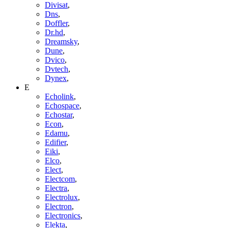
Divisat
,
Dns
,
Doffler
,
Dr.hd
,
Dreamsky
,
Dune
,
Dvico
,
Dvtech
,
Dynex
,
E
Echolink
,
Echospace
,
Echostar
,
Econ
,
Edamu
,
Edifier
,
Eiki
,
Elco
,
Elect
,
Electcom
,
Electra
,
Electrolux
,
Electron
,
Electronics
,
Elekta
,