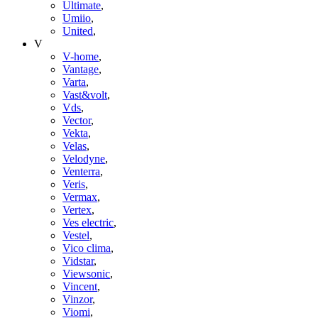
Ultimate
,
Umiio
,
United
,
V
V-home
,
Vantage
,
Varta
,
Vast&volt
,
Vds
,
Vector
,
Vekta
,
Velas
,
Velodyne
,
Venterra
,
Veris
,
Vermax
,
Vertex
,
Ves electric
,
Vestel
,
Vico clima
,
Vidstar
,
Viewsonic
,
Vincent
,
Vinzor
,
Viomi
,