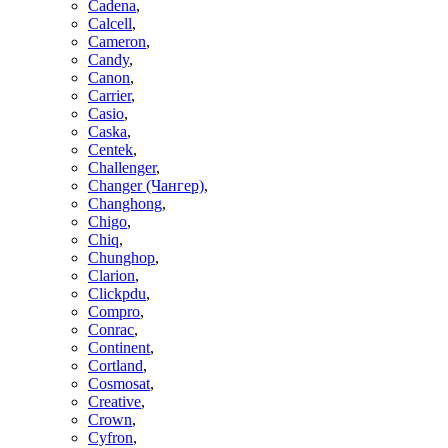
Cadena
,
Calcell
,
Cameron
,
Candy
,
Canon
,
Carrier
,
Casio
,
Caska
,
Centek
,
Challenger
,
Changer (Чангер)
,
Changhong
,
Chigo
,
Chiq
,
Chunghop
,
Clarion
,
Clickpdu
,
Compro
,
Conrac
,
Continent
,
Cortland
,
Cosmosat
,
Creative
,
Crown
,
Cyfron
,