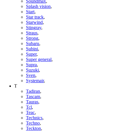
Soundmax
,
Splash vision
,
Start
,
Star track
,
Starwind
,
Stingray
,
Straus
,
Strong
,
Subaru
,
Subini
,
Super
,
Super general
,
Supra
,
Suzuki
,
Sven
,
Systemair
,
T
Tadiran
,
Tascam
,
Tauras
,
Tcl
,
Teac
,
Technics
,
Techno
,
Teckton
,