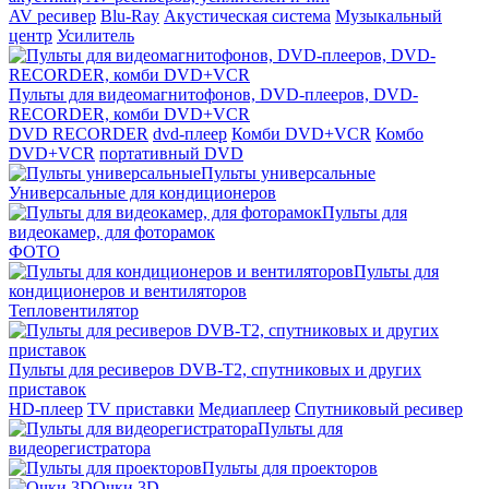
AV ресивер
Blu-Ray
Акустическая система
Музыкальный
центр
Усилитель
Пульты для видеомагнитофонов, DVD-плееров, DVD-
RECORDER, комби DVD+VCR
DVD RECORDER
dvd-плеер
Комби DVD+VCR
Комбо
DVD+VCR
портативный DVD
Пульты универсальные
Универсальные для кондиционеров
Пульты для
видеокамер, для фоторамок
ФОТО
Пульты для
кондиционеров и вентиляторов
Тепловентилятор
Пульты для ресиверов DVB-T2, спутниковых и других
приставок
HD-плеер
TV приставки
Медиаплеер
Спутниковый ресивер
Пульты для
видеорегистратора
Пульты для проекторов
Очки 3D