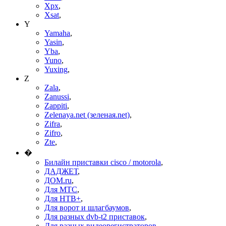
Xpx
,
Xsat
,
Y
Yamaha
,
Yasin
,
Yba
,
Yuno
,
Yuxing
,
Z
Zala
,
Zanussi
,
Zappiti
,
Zelenaya.net (зеленая.net)
,
Zifra
,
Zifro
,
Zte
,
�
Билайн приставки cisco / motorola
,
ДАДЖЕТ
,
ДОМ.ru
,
Для МТС
,
Для НТВ+
,
Для ворот и шлагбаумов
,
Для разных dvb-t2 приставок
,
Для разных видеорегистраторов
,