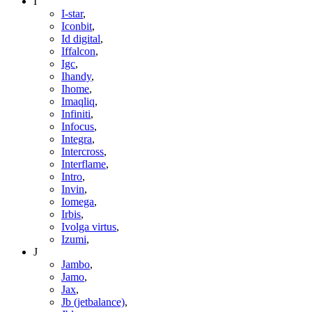
I
I-star
,
Iconbit
,
Id digital
,
Iffalcon
,
Igc
,
Ihandy
,
Ihome
,
Imaqliq
,
Infiniti
,
Infocus
,
Integra
,
Intercross
,
Interflame
,
Intro
,
Invin
,
Iomega
,
Irbis
,
Ivolga virtus
,
Izumi
,
J
Jambo
,
Jamo
,
Jax
,
Jb (jetbalance)
,