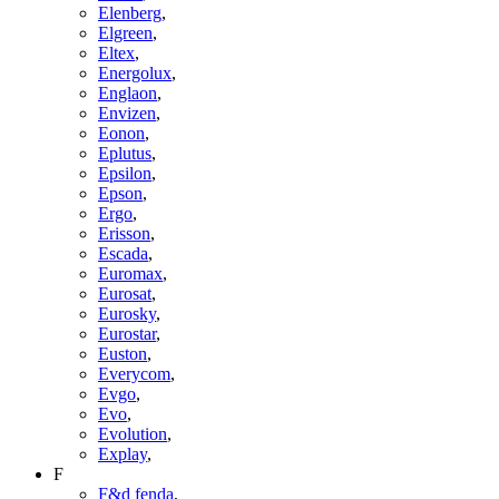
Elenberg
,
Elgreen
,
Eltex
,
Energolux
,
Englaon
,
Envizen
,
Eonon
,
Eplutus
,
Epsilon
,
Epson
,
Ergo
,
Erisson
,
Escada
,
Euromax
,
Eurosat
,
Eurosky
,
Eurostar
,
Euston
,
Everycom
,
Evgo
,
Evo
,
Evolution
,
Explay
,
F
F&d fenda
,