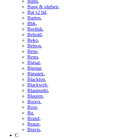
Ballu
,
Bang & olufsen
,
Bar s2 hd
,
Barton
,
Bbk
,
Beelink
,
Behold
,
Beko
,
Belson
,
Bene
,
Benq
,
Bigsat
,
Bigstar
,
Bimatek
,
Blackton
,
Blackweb
,
Blaupunkt
,
Blauren
,
Booox
,
Bose
,
Bq
,
Brand
,
Braun
,
Bravis
,
C