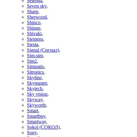
Selenga
,
Seven sky
,
Sharp
,
Sherwood
,
Shinco
,
Shinge
,
Shivaki
,
Siemens
,
Siesta
,
Signal (Сигнал)
,
Sim-sim
,
Sim2
,
Simpatio
,
Sitronics
,
Skyline
,
Skymaster
,
Skytech
,
Sky vision
,
Skyway
,
Skyworth
,
Smart
,
Smartbuy
,
Smartway
,
Sokol (СОКОЛ)
,
Sony
,