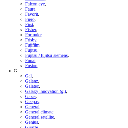
Falcon eye
,
Faura
,
Favorit
,
Fiero
,
First
,
Fisher
,
Formuler
,
Frisby
,
Fujifilm
,
Fujitsu
,
Fujitsu / fujitsu-siemens
,
Funai
,
Fusion
,
G
Gal
,
Galanz
,
Galatec
,
Galaxy innovation (gi)
,
Gazer
,
Geepas
,
General
,
General climate
,
General satellite
,
Genius
,
Giraffe
,