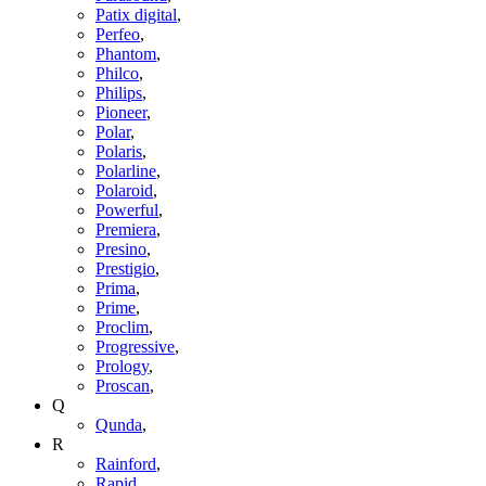
Patix digital
,
Perfeo
,
Phantom
,
Philco
,
Philips
,
Pioneer
,
Polar
,
Polaris
,
Polarline
,
Polaroid
,
Powerful
,
Premiera
,
Presino
,
Prestigio
,
Prima
,
Prime
,
Proclim
,
Progressive
,
Prology
,
Proscan
,
Q
Qunda
,
R
Rainford
,
Rapid
,