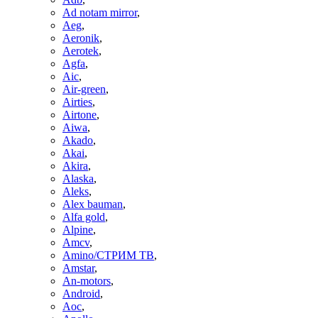
Ad notam mirror
,
Aeg
,
Aeronik
,
Aerotek
,
Agfa
,
Aic
,
Air-green
,
Airties
,
Airtone
,
Aiwa
,
Akado
,
Akai
,
Akira
,
Alaska
,
Aleks
,
Alex bauman
,
Alfa gold
,
Alpine
,
Amcv
,
Amino/СТРИМ ТВ
,
Amstar
,
An-motors
,
Android
,
Aoc
,