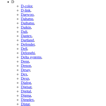
D
D-color
,
D-link
,
Daewoo
,
Dahatsu
,
Daihatsu
,
Daikin
,
Dali
,
Dantex
,
Dartland
,
Defender
,
Dell
,
Delonghi
,
Delta systems
,
Denn
,
Denon
,
Desay
,
Dex
,
Dexp
,
Dialog
,
Digisat
,
Digital
,
Digma
,
Dimplex
,
Distar
,