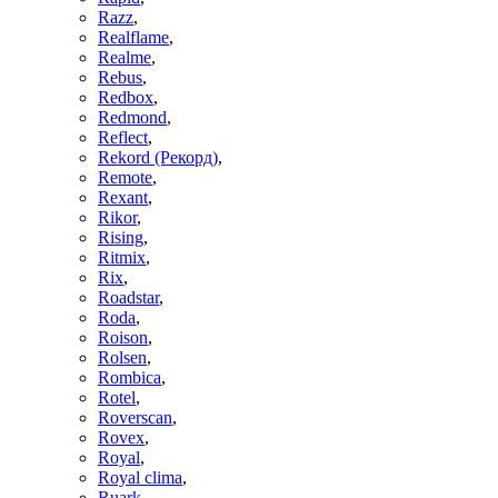
Razz
,
Realflame
,
Realme
,
Rebus
,
Redbox
,
Redmond
,
Reflect
,
Rekord (Рекорд)
,
Remote
,
Rexant
,
Rikor
,
Rising
,
Ritmix
,
Rix
,
Roadstar
,
Roda
,
Roison
,
Rolsen
,
Rombica
,
Rotel
,
Roverscan
,
Rovex
,
Royal
,
Royal clima
,
Ruark
,