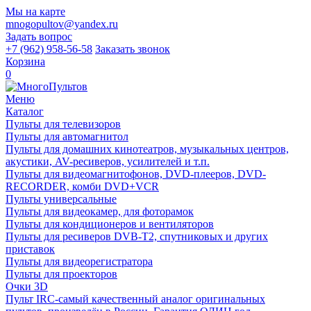
Мы на карте
mnogopultov@yandex.ru
Задать вопрос
+7 (962) 958-56-58
Заказать звонок
Корзина
0
Меню
Каталог
Пульты для телевизоров
Пульты для автомагнитол
Пульты для домашних кинотеатров, музыкальных центров,
акустики, AV-ресиверов, усилителей и т.п.
Пульты для видеомагнитофонов, DVD-плееров, DVD-
RECORDER, комби DVD+VCR
Пульты универсальные
Пульты для видеокамер, для фоторамок
Пульты для кондиционеров и вентиляторов
Пульты для ресиверов DVB-T2, спутниковых и других
приставок
Пульты для видеорегистратора
Пульты для проекторов
Очки 3D
Пульт IRC-самый качественный аналог оригинальных