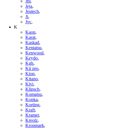
Jbl
,
Jeja
,
Jeutech
,
Ji
,
Jvc
,
K
Kaon
,
Karat
,
Kaskad
,
Kentatsu
,
Kenwood
,
Keydo
,
Kgh
,
Kii pro
,
Kion
,
Kitano
,
Kivi
,
Klipsch
,
Komatsu
,
Konka
,
Korting
,
Kraft
,
Kramer
,
Kreolz
,
Kronmark
,