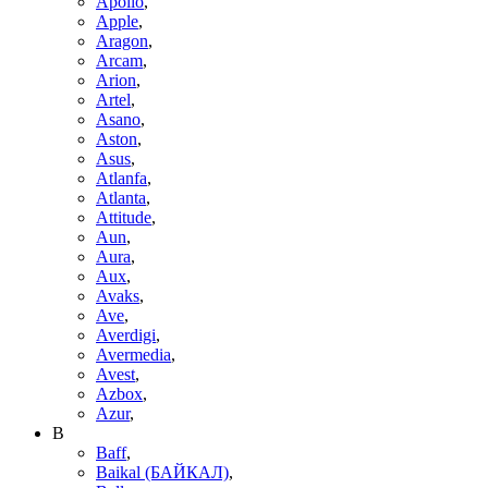
Apollo
,
Apple
,
Aragon
,
Arcam
,
Arion
,
Artel
,
Asano
,
Aston
,
Asus
,
Atlanfa
,
Atlanta
,
Attitude
,
Aun
,
Aura
,
Aux
,
Avaks
,
Ave
,
Averdigi
,
Avermedia
,
Avest
,
Azbox
,
Azur
,
B
Baff
,
Baikal (БАЙКАЛ)
,