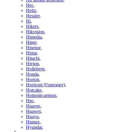
Hec
,
Helix
,
Hessler
,
Hi
,
Hikers
,
Hikvision
,
Himedia
,
Hiper
,
Hisense
,
Histar
,
Hitachi
,
Hivion
,
Holleberg
,
Honda
,
Horion
,
Horizont (Горизонт)
,
Hotcake
,
Hotpoint-ariston
,
Hpc
,
Huavee
,
Huawei
,
Huayu
,
Humax
,
Hyundai
,