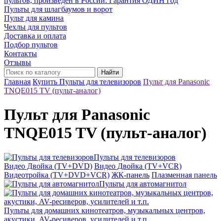
пультов, произведён в России. Гарантия ОДИН год
Пульты для шлагбаумов и ворот
Пульт для камина
Чехлы для пультов
Доставка и оплата
Подбор пультов
Контакты
Отзывы
Найти
Главная
Купить Пульты для телевизоров
Пульт для Panasonic
TNQE015 TV (пульт-аналог)
Пульт для Panasonic
TNQE015 TV (пульт-аналог)
Пульты для телевизоров
Видео Двойка (TV+DVD)
Видео Двойка (TV+VCR)
Видеотройка (TV+DVD+VCR)
ЖК-панель
Плазменная панель
Пульты для автомагнитол
Пульты для домашних кинотеатров, музыкальных центров,
акустики, AV-ресиверов, усилителей и т.п.