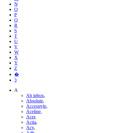
N
O
P
Q
R
S
T
U
V
W
X
Y
Z
�
3
A
Ab ipbox
,
Absolute
,
Accesstyle
,
Aceline
,
Acer
,
Actia
,
Acv
,
Adb
,