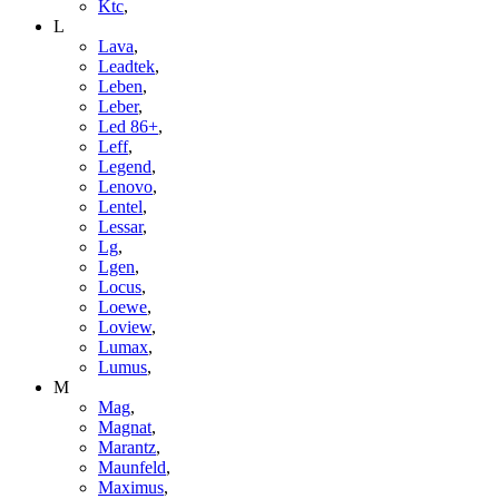
Ktc
,
L
Lava
,
Leadtek
,
Leben
,
Leber
,
Led 86+
,
Leff
,
Legend
,
Lenovo
,
Lentel
,
Lessar
,
Lg
,
Lgen
,
Locus
,
Loewe
,
Loview
,
Lumax
,
Lumus
,
M
Mag
,
Magnat
,
Marantz
,
Maunfeld
,
Maximus
,