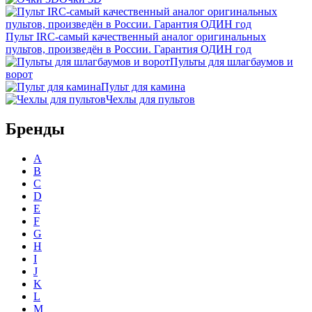
Пульт IRC-самый качественный аналог оригинальных
пультов, произведён в России. Гарантия ОДИН год
Пульты для шлагбаумов и
ворот
Пульт для камина
Чехлы для пультов
Бренды
A
B
C
D
E
F
G
H
I
J
K
L
M