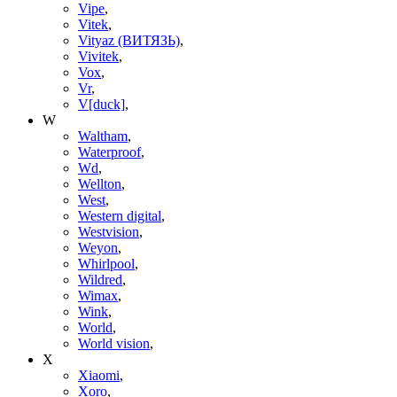
Vipe
,
Vitek
,
Vityaz (ВИТЯЗЬ)
,
Vivitek
,
Vox
,
Vr
,
V[duck]
,
W
Waltham
,
Waterproof
,
Wd
,
Wellton
,
West
,
Western digital
,
Westvision
,
Weyon
,
Whirlpool
,
Wildred
,
Wimax
,
Wink
,
World
,
World vision
,
X
Xiaomi
,
Xoro
,