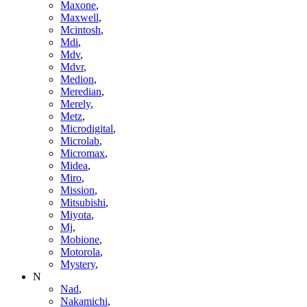
Maxone
,
Maxwell
,
Mcintosh
,
Mdi
,
Mdv
,
Mdvr
,
Medion
,
Meredian
,
Merely
,
Metz
,
Microdigital
,
Microlab
,
Micromax
,
Midea
,
Miro
,
Mission
,
Mitsubishi
,
Miyota
,
Mj
,
Mobione
,
Motorola
,
Mystery
,
N
Nad
,
Nakamichi
,