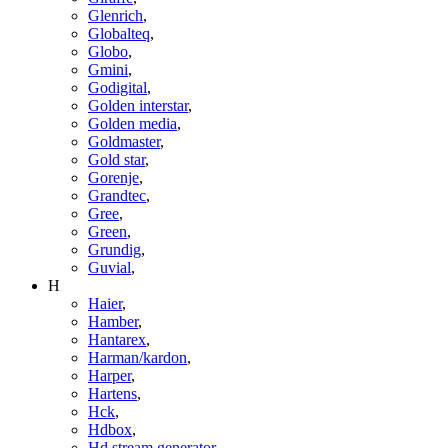
Glenrich
,
Globalteq
,
Globo
,
Gmini
,
Godigital
,
Golden interstar
,
Golden media
,
Goldmaster
,
Gold star
,
Gorenje
,
Grandtec
,
Gree
,
Green
,
Grundig
,
Guvial
,
H
Haier
,
Hamber
,
Hantarex
,
Harman/kardon
,
Harper
,
Hartens
,
Hck
,
Hdbox
,
Hd stream generator
,