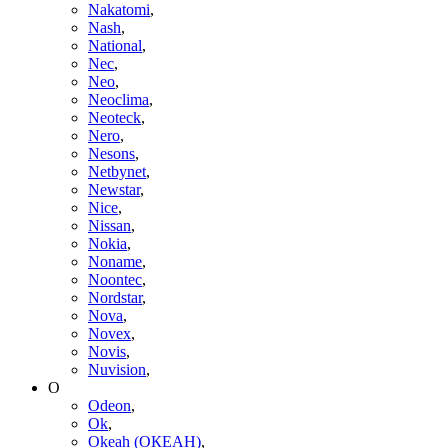
Nakatomi
,
Nash
,
National
,
Nec
,
Neo
,
Neoclima
,
Neoteck
,
Nero
,
Nesons
,
Netbynet
,
Newstar
,
Nice
,
Nissan
,
Nokia
,
Noname
,
Noontec
,
Nordstar
,
Nova
,
Novex
,
Novis
,
Nuvision
,
O
Odeon
,
Ok
,
Okeah (ОКЕАН)
,