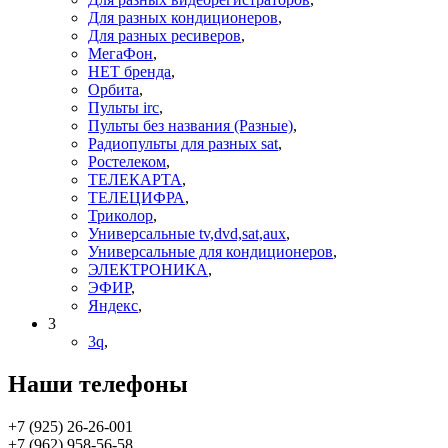
Для разных кондиционеров
,
Для разных ресиверов
,
МегаФон
,
НЕТ бренда
,
Орбита
,
Пульты irc
,
Пульты без названия (Разные)
,
Радиопульты для разных sat
,
Ростелеком
,
ТЕЛЕКАРТА
,
ТЕЛЕЦИФРА
,
Триколор
,
Универсальные tv,dvd,sat,aux
,
Универсальные для кондиционеров
,
ЭЛЕКТРОНИКА
,
ЭФИР
,
Яндекс
,
3
3q
,
Наши телефоны
+7 (925) 26-26-001
+7 (962) 958-56-58