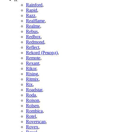
Rainford
,
Rapid
,
Razz
,
Realflame
,
Realme
,
Rebus
,
Redbox
,
Redmond
,
Reflect
,
Rekord (Рекорд)
,
Remote
,
Rexant
,
Rikor
,
Rising
,
Ritmix
,
Rix
,
Roadstar
,
Roda
,
Roison
,
Rolsen
,
Rombica
,
Rotel
,
Roverscan
,
Rovex
,