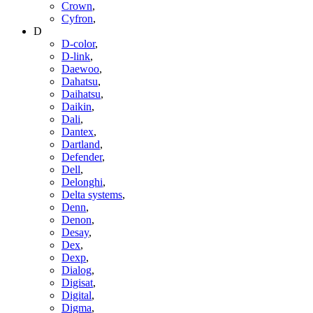
Crown
,
Cyfron
,
D
D-color
,
D-link
,
Daewoo
,
Dahatsu
,
Daihatsu
,
Daikin
,
Dali
,
Dantex
,
Dartland
,
Defender
,
Dell
,
Delonghi
,
Delta systems
,
Denn
,
Denon
,
Desay
,
Dex
,
Dexp
,
Dialog
,
Digisat
,
Digital
,
Digma
,