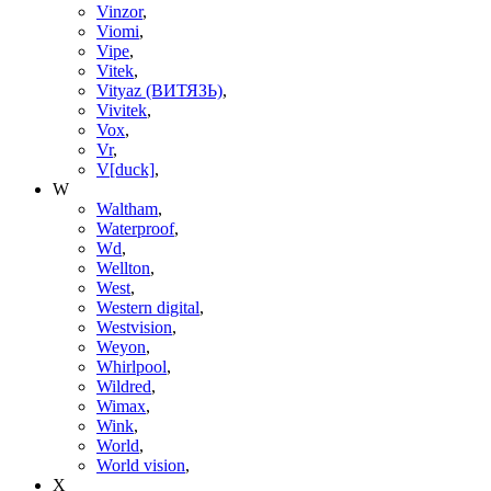
Vinzor
,
Viomi
,
Vipe
,
Vitek
,
Vityaz (ВИТЯЗЬ)
,
Vivitek
,
Vox
,
Vr
,
V[duck]
,
W
Waltham
,
Waterproof
,
Wd
,
Wellton
,
West
,
Western digital
,
Westvision
,
Weyon
,
Whirlpool
,
Wildred
,
Wimax
,
Wink
,
World
,
World vision
,
X