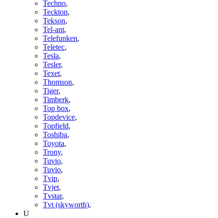
Techno
,
Teckton
,
Tekson
,
Tel-ant
,
Telefunken
,
Teletec
,
Tesla
,
Tesler
,
Texet
,
Thomson
,
Tiger
,
Timberk
,
Top box
,
Topdevice
,
Topfield
,
Toshiba
,
Toyota
,
Trony
,
Tuvio
,
Tuvio
,
Tvip
,
Tvjet
,
Tvstar
,
Tvt (skyworth)
,
U