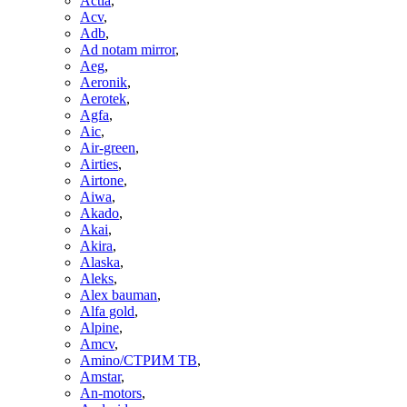
Actia
,
Acv
,
Adb
,
Ad notam mirror
,
Aeg
,
Aeronik
,
Aerotek
,
Agfa
,
Aic
,
Air-green
,
Airties
,
Airtone
,
Aiwa
,
Akado
,
Akai
,
Akira
,
Alaska
,
Aleks
,
Alex bauman
,
Alfa gold
,
Alpine
,
Amcv
,
Amino/СТРИМ ТВ
,
Amstar
,
An-motors
,