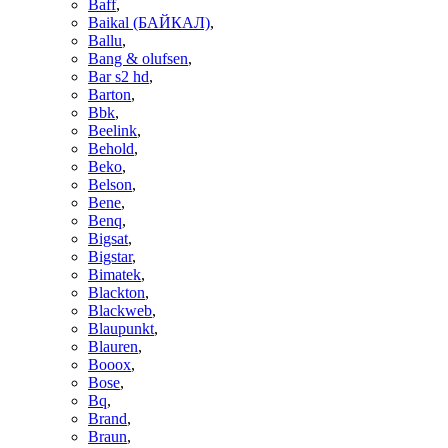
Baff
,
Baikal (БАЙКАЛ)
,
Ballu
,
Bang & olufsen
,
Bar s2 hd
,
Barton
,
Bbk
,
Beelink
,
Behold
,
Beko
,
Belson
,
Bene
,
Benq
,
Bigsat
,
Bigstar
,
Bimatek
,
Blackton
,
Blackweb
,
Blaupunkt
,
Blauren
,
Booox
,
Bose
,
Bq
,
Brand
,
Braun
,