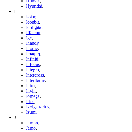
Humax
,
Hyundai
,
I
I-star
,
Iconbit
,
Id digital
,
Iffalcon
,
Igc
,
Ihandy
,
Ihome
,
Imaqliq
,
Infiniti
,
Infocus
,
Integra
,
Intercross
,
Interflame
,
Intro
,
Invin
,
Iomega
,
Irbis
,
Ivolga virtus
,
Izumi
,
J
Jambo
,
Jamo
,