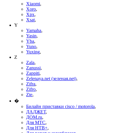
Xiaomi
,
Xoro
,
Xpx
,
Xsat
,
Y
Yamaha
,
Yasin
,
Yba
,
Yuno
,
Yuxing
,
Z
Zala
,
Zanussi
,
Zappiti
,
Zelenaya.net (зеленая.net)
,
Zifra
,
Zifro
,
Zte
,
�
Билайн приставки cisco / motorola
,
ДАДЖЕТ
,
ДОМ.ru
,
Для МТС
,
Для НТВ+
,