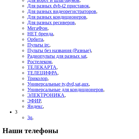
Для ворот и шлагбаумов
,
Для разных dvb-t2 приставок
,
Для разных видеорегистраторов
,
Для разных кондиционеров
,
Для разных ресиверов
,
МегаФон
,
НЕТ бренда
,
Орбита
,
Пульты irc
,
Пульты без названия (Разные)
,
Радиопульты для разных sat
,
Ростелеком
,
ТЕЛЕКАРТА
,
ТЕЛЕЦИФРА
,
Триколор
,
Универсальные tv,dvd,sat,aux
,
Универсальные для кондиционеров
,
ЭЛЕКТРОНИКА
,
ЭФИР
,
Яндекс
,
3
3q
,
Наши телефоны