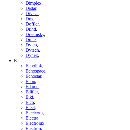
Dimplex
,
Distar
,
Divisat
,
Dns
,
Doffler
,
Dr.hd
,
Dreamsky
,
Dune
,
Dvico
,
Dvtech
,
Dynex
,
E
Echolink
,
Echospace
,
Echostar
,
Econ
,
Edamu
,
Edifier
,
Eiki
,
Elco
,
Elect
,
Electcom
,
Electra
,
Electrolux
,
Electron
,