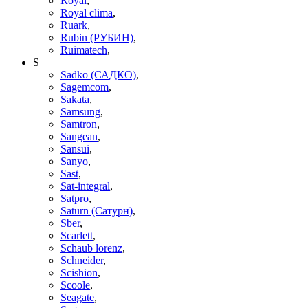
Royal
,
Royal clima
,
Ruark
,
Rubin (РУБИН)
,
Ruimatech
,
S
Sadko (САДКО)
,
Sagemcom
,
Sakata
,
Samsung
,
Samtron
,
Sangean
,
Sansui
,
Sanyo
,
Sast
,
Sat-integral
,
Satpro
,
Saturn (Сатурн)
,
Sber
,
Scarlett
,
Schaub lorenz
,
Schneider
,
Scishion
,
Scoole
,
Seagate
,