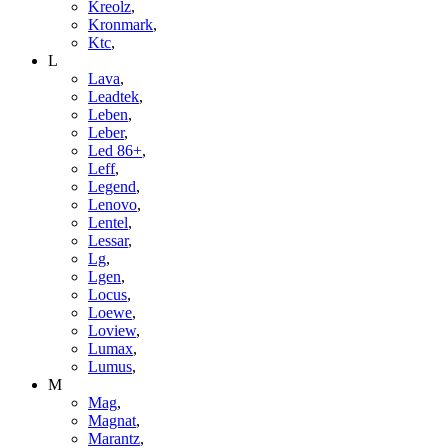
Kreolz
,
Kronmark
,
Ktc
,
L
Lava
,
Leadtek
,
Leben
,
Leber
,
Led 86+
,
Leff
,
Legend
,
Lenovo
,
Lentel
,
Lessar
,
Lg
,
Lgen
,
Locus
,
Loewe
,
Loview
,
Lumax
,
Lumus
,
M
Mag
,
Magnat
,
Marantz
,