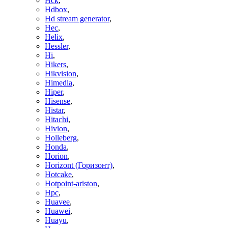
Hck
,
Hdbox
,
Hd stream generator
,
Hec
,
Helix
,
Hessler
,
Hi
,
Hikers
,
Hikvision
,
Himedia
,
Hiper
,
Hisense
,
Histar
,
Hitachi
,
Hivion
,
Holleberg
,
Honda
,
Horion
,
Horizont (Горизонт)
,
Hotcake
,
Hotpoint-ariston
,
Hpc
,
Huavee
,
Huawei
,
Huayu
,