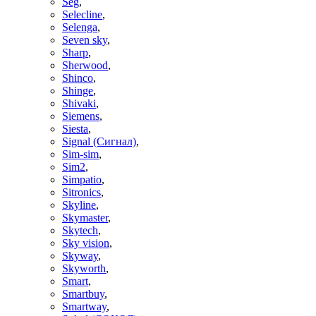
Seg
,
Selecline
,
Selenga
,
Seven sky
,
Sharp
,
Sherwood
,
Shinco
,
Shinge
,
Shivaki
,
Siemens
,
Siesta
,
Signal (Сигнал)
,
Sim-sim
,
Sim2
,
Simpatio
,
Sitronics
,
Skyline
,
Skymaster
,
Skytech
,
Sky vision
,
Skyway
,
Skyworth
,
Smart
,
Smartbuy
,
Smartway
,