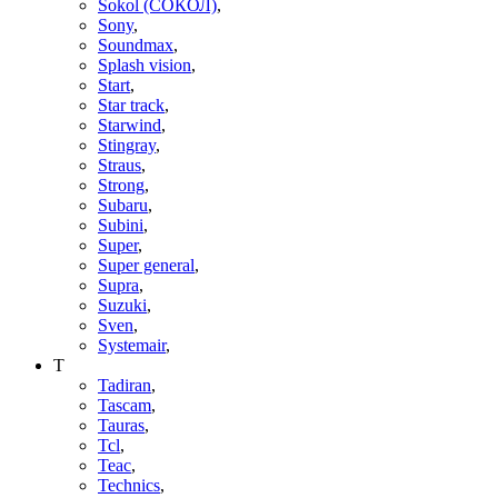
Sokol (СОКОЛ)
,
Sony
,
Soundmax
,
Splash vision
,
Start
,
Star track
,
Starwind
,
Stingray
,
Straus
,
Strong
,
Subaru
,
Subini
,
Super
,
Super general
,
Supra
,
Suzuki
,
Sven
,
Systemair
,
T
Tadiran
,
Tascam
,
Tauras
,
Tcl
,
Teac
,
Technics
,