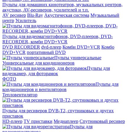
Пульты для домашних кинотеатров, музыкальных центров,
акустики, AV-ресиверов, усилителей и т.п.
AV ресивер
Blu-Ray
Акустическая система
Музыкальный
центр
Усилитель
Пульты для видеомагнитофонов, DVD-плееров, DVD-
RECORDER, комби DVD+VCR
DVD RECORDER
dvd-плеер
Комби DVD+VCR
Комбо
DVD+VCR
портативный DVD
Пульты универсальные
Универсальные для кондиционеров
Пульты для
видеокамер, для фоторамок
ФОТО
Пульты для
кондиционеров и вентиляторов
Тепловентилятор
Пульты для ресиверов DVB-T2, спутниковых и других
приставок
HD-плеер
TV приставки
Медиаплеер
Спутниковый ресивер
Пульты для
видеорегистратора