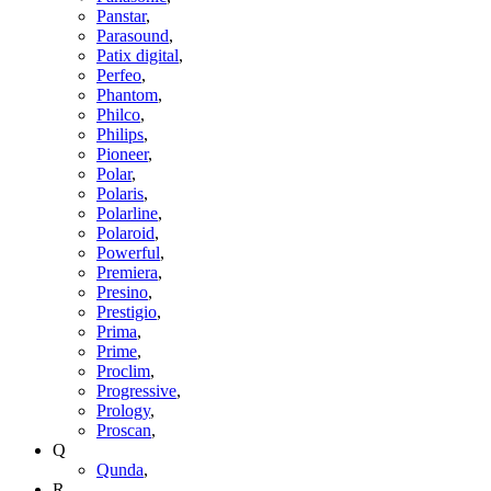
Panstar
,
Parasound
,
Patix digital
,
Perfeo
,
Phantom
,
Philco
,
Philips
,
Pioneer
,
Polar
,
Polaris
,
Polarline
,
Polaroid
,
Powerful
,
Premiera
,
Presino
,
Prestigio
,
Prima
,
Prime
,
Proclim
,
Progressive
,
Prology
,
Proscan
,
Q
Qunda
,
R