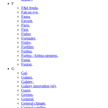
F
F&d fenda
,
Falcon eye
,
Faura
,
Favorit
,
Fiero
,
First
,
Fisher
,
Formuler
,
Frisby
,
Fujifilm
,
Fujitsu
,
Fujitsu / fujitsu-siemens
,
Funai
,
Fusion
,
G
Gal
,
Galanz
,
Galatec
,
Galaxy innovation (gi)
,
Gazer
,
Geepas
,
General
,
General climate
,
General satellite
,