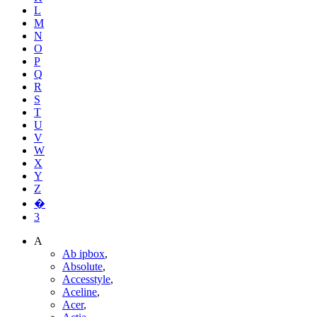
L
M
N
O
P
Q
R
S
T
U
V
W
X
Y
Z
�
3
A
Ab ipbox
,
Absolute
,
Accesstyle
,
Aceline
,
Acer
,