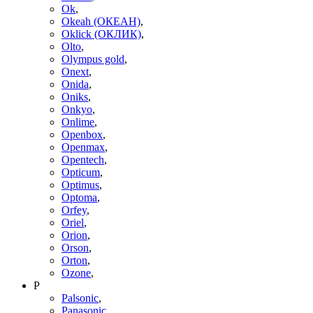
Ok
,
Okeah (ОКЕАН)
,
Oklick (ОКЛИК)
,
Olto
,
Olympus gold
,
Onext
,
Onida
,
Oniks
,
Onkyo
,
Onlime
,
Openbox
,
Openmax
,
Opentech
,
Opticum
,
Optimus
,
Optoma
,
Orfey
,
Oriel
,
Orion
,
Orson
,
Orton
,
Ozone
,
P
Palsonic
,
Panasonic
,