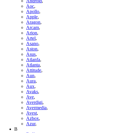
Android
,
Aoc
,
Apollo
,
Apple
,
Aragon
,
Arcam
,
Arion
,
Artel
,
Asano
,
Aston
,
Asus
,
Atlanfa
,
Atlanta
,
Attitude
,
Aun
,
Aura
,
Aux
,
Avaks
,
Ave
,
Averdigi
,
Avermedia
,
Avest
,
Azbox
,
Azur
,
B