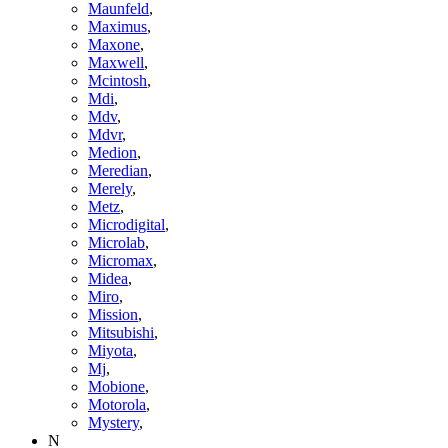
Maunfeld
,
Maximus
,
Maxone
,
Maxwell
,
Mcintosh
,
Mdi
,
Mdv
,
Mdvr
,
Medion
,
Meredian
,
Merely
,
Metz
,
Microdigital
,
Microlab
,
Micromax
,
Midea
,
Miro
,
Mission
,
Mitsubishi
,
Miyota
,
Mj
,
Mobione
,
Motorola
,
Mystery
,
N