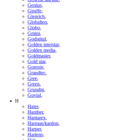
Genius
,
Giraffe
,
Glenrich
,
Globalteq
,
Globo
,
Gmini
,
Godigital
,
Golden interstar
,
Golden media
,
Goldmaster
,
Gold star
,
Gorenje
,
Grandtec
,
Gree
,
Green
,
Grundig
,
Guvial
,
H
Haier
,
Hamber
,
Hantarex
,
Harman/kardon
,
Harper
,
Hartens
,