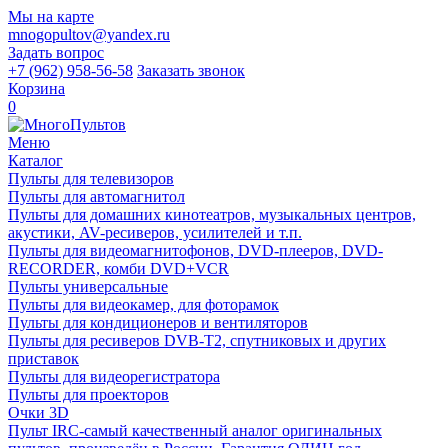
Мы на карте
mnogopultov@yandex.ru
Задать вопрос
+7 (962) 958-56-58
Заказать звонок
Корзина
0
Меню
Каталог
Пульты для телевизоров
Пульты для автомагнитол
Пульты для домашних кинотеатров, музыкальных центров,
акустики, AV-ресиверов, усилителей и т.п.
Пульты для видеомагнитофонов, DVD-плееров, DVD-
RECORDER, комби DVD+VCR
Пульты универсальные
Пульты для видеокамер, для фоторамок
Пульты для кондиционеров и вентиляторов
Пульты для ресиверов DVB-T2, спутниковых и других
приставок
Пульты для видеорегистратора
Пульты для проекторов
Очки 3D
Пульт IRC-самый качественный аналог оригинальных