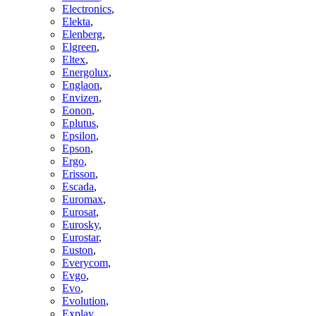
Electronics
,
Elekta
,
Elenberg
,
Elgreen
,
Eltex
,
Energolux
,
Englaon
,
Envizen
,
Eonon
,
Eplutus
,
Epsilon
,
Epson
,
Ergo
,
Erisson
,
Escada
,
Euromax
,
Eurosat
,
Eurosky
,
Eurostar
,
Euston
,
Everycom
,
Evgo
,
Evo
,
Evolution
,
Explay
,