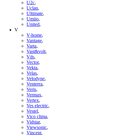
U2c
,
Uclan
,
Ultimate
,
Umiio
,
United
,
V
V-home
,
Vantage
,
Varta
,
Vast&volt
,
Vds
,
Vector
,
Vekta
,
Velas
,
Velodyne
,
Venterra
,
Veris
,
Vermax
,
Vertex
,
Ves electric
,
Vestel
,
Vico clima
,
Vidstar
,
Viewsonic
,
Vincent
,