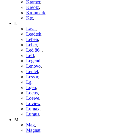
Kramer
,
Kreolz
,
Kronmark
,
Ktc
,
L
Lava
,
Leadtek
,
Leben
,
Leber
,
Led 86+
,
Leff
,
Legend
,
Lenovo
,
Lentel
,
Lessar
,
Lg
,
Lgen
,
Locus
,
Loewe
,
Loview
,
Lumax
,
Lumus
,
M
Mag
,
Magnat
,