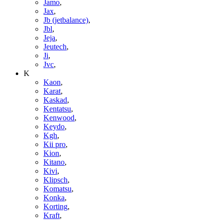
Jamo
,
Jax
,
Jb (jetbalance)
,
Jbl
,
Jeja
,
Jeutech
,
Ji
,
Jvc
,
K
Kaon
,
Karat
,
Kaskad
,
Kentatsu
,
Kenwood
,
Keydo
,
Kgh
,
Kii pro
,
Kion
,
Kitano
,
Kivi
,
Klipsch
,
Komatsu
,
Konka
,
Korting
,
Kraft
,