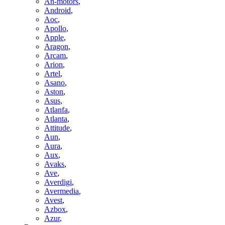
An-motors
,
Android
,
Aoc
,
Apollo
,
Apple
,
Aragon
,
Arcam
,
Arion
,
Artel
,
Asano
,
Aston
,
Asus
,
Atlanfa
,
Atlanta
,
Attitude
,
Aun
,
Aura
,
Aux
,
Avaks
,
Ave
,
Averdigi
,
Avermedia
,
Avest
,
Azbox
,
Azur
,