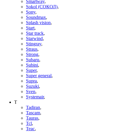
Smartway
,
Sokol (СОКОЛ)
,
Sony
,
Soundmax
,
Splash vision
,
Start
,
Star track
,
Starwind
,
Stingray
,
Straus
,
Strong
,
Subaru
,
Subini
,
Super
,
Super general
,
Supra
,
Suzuki
,
Sven
,
Systemair
,
T
Tadiran
,
Tascam
,
Tauras
,
Tcl
,
Teac
,