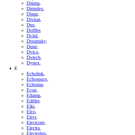
Digma
,
Dimplex
,
Distar
,
Divisat
,
Dns
,
Doffler
,
Dr.hd
,
Dreamsky
,
Dune
,
Dvico
,
Dvtech
,
Dynex
,
E
Echolink
,
Echospace
,
Echostar
,
Econ
,
Edamu
,
Edifier
,
Eiki
,
Elco
,
Elect
,
Electcom
,
Electra
,
Electrolux
,