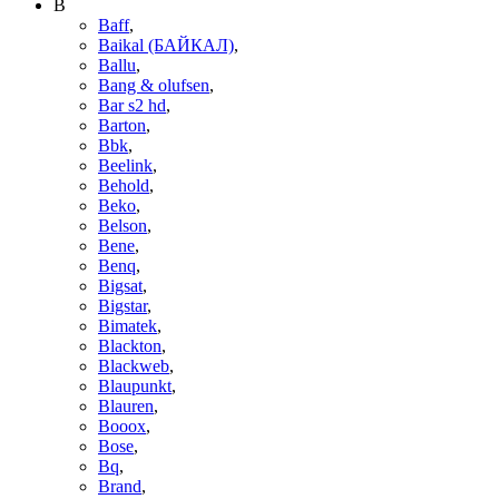
B
Baff
,
Baikal (БАЙКАЛ)
,
Ballu
,
Bang & olufsen
,
Bar s2 hd
,
Barton
,
Bbk
,
Beelink
,
Behold
,
Beko
,
Belson
,
Bene
,
Benq
,
Bigsat
,
Bigstar
,
Bimatek
,
Blackton
,
Blackweb
,
Blaupunkt
,
Blauren
,
Booox
,
Bose
,
Bq
,
Brand
,