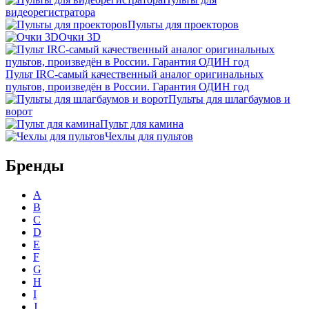
видеорегистратора
Пульты для проекторов
Очки 3D
Пульт IRC-самый качественный аналог оригинальных
пультов, произведён в России. Гарантия ОДИН год
Пульты для шлагбаумов и
ворот
Пульт для камина
Чехлы для пультов
Бренды
A
B
C
D
E
F
G
H
I
J