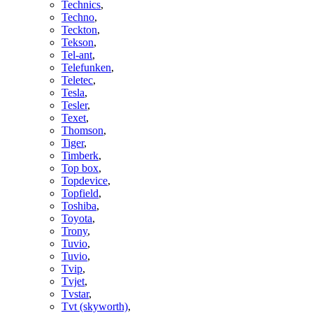
Technics
,
Techno
,
Teckton
,
Tekson
,
Tel-ant
,
Telefunken
,
Teletec
,
Tesla
,
Tesler
,
Texet
,
Thomson
,
Tiger
,
Timberk
,
Top box
,
Topdevice
,
Topfield
,
Toshiba
,
Toyota
,
Trony
,
Tuvio
,
Tuvio
,
Tvip
,
Tvjet
,
Tvstar
,
Tvt (skyworth)
,