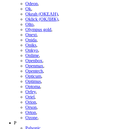
Odeon
,
Ok
,
Okeah (ОКЕАН)
,
Oklick (ОКЛИК)
,
Olto
,
Olympus gold
,
Onext
,
Onida
,
Oniks
,
Onkyo
,
Onlime
,
Openbox
,
Openmax
,
Opentech
,
Opticum
,
Optimus
,
Optoma
,
Orfey
,
Oriel
,
Orion
,
Orson
,
Orton
,
Ozone
,
P
Palsonic
,