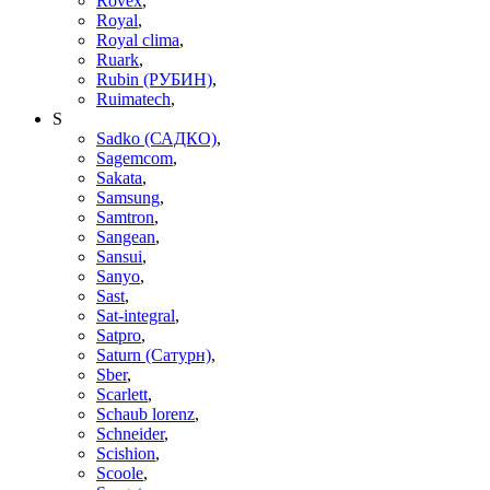
Rovex
,
Royal
,
Royal clima
,
Ruark
,
Rubin (РУБИН)
,
Ruimatech
,
S
Sadko (САДКО)
,
Sagemcom
,
Sakata
,
Samsung
,
Samtron
,
Sangean
,
Sansui
,
Sanyo
,
Sast
,
Sat-integral
,
Satpro
,
Saturn (Сатурн)
,
Sber
,
Scarlett
,
Schaub lorenz
,
Schneider
,
Scishion
,
Scoole
,