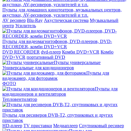
Пульты для домашних кинотеатров, музыкальных центров,
акустики, AV-ресиверов, усилителей и т.п.
AV ресивер
Blu-Ray
Акустическая система
Музыкальный
центр
Усилитель
Пульты для видеомагнитофонов, DVD-плееров, DVD-
RECORDER, комби DVD+VCR
DVD RECORDER
dvd-плеер
Комби DVD+VCR
Комбо
DVD+VCR
портативный DVD
Пульты универсальные
Универсальные для кондиционеров
Пульты для
видеокамер, для фоторамок
ФОТО
Пульты для
кондиционеров и вентиляторов
Тепловентилятор
Пульты для ресиверов DVB-T2, спутниковых и других
приставок
HD-плеер
TV приставки
Медиаплеер
Спутниковый ресивер
Пульты для