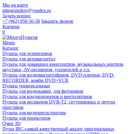
Мы на карте
mnogopultov@yandex.ru
Задать вопрос
+7 (962) 958-56-58
Заказать звонок
Корзина
0
Меню
Каталог
Пульты для телевизоров
Пульты для автомагнитол
Пульты для домашних кинотеатров, музыкальных центров,
акустики, AV-ресиверов, усилителей и т.п.
Пульты для видеомагнитофонов, DVD-плееров, DVD-
RECORDER, комби DVD+VCR
Пульты универсальные
Пульты для видеокамер, для фоторамок
Пульты для кондиционеров и вентиляторов
Пульты для ресиверов DVB-T2, спутниковых и других
приставок
Пульты для видеорегистратора
Пульты для проекторов
Очки 3D
Пульт IRC-самый качественный аналог оригинальных