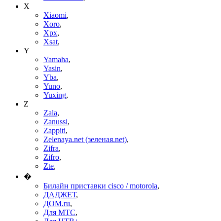
X
Xiaomi
,
Xoro
,
Xpx
,
Xsat
,
Y
Yamaha
,
Yasin
,
Yba
,
Yuno
,
Yuxing
,
Z
Zala
,
Zanussi
,
Zappiti
,
Zelenaya.net (зеленая.net)
,
Zifra
,
Zifro
,
Zte
,
�
Билайн приставки cisco / motorola
,
ДАДЖЕТ
,
ДОМ.ru
,
Для МТС
,