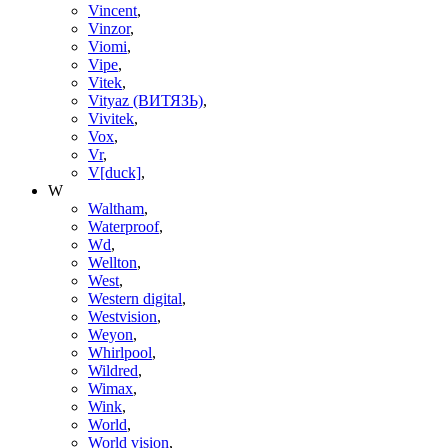
Vincent
,
Vinzor
,
Viomi
,
Vipe
,
Vitek
,
Vityaz (ВИТЯЗЬ)
,
Vivitek
,
Vox
,
Vr
,
V[duck]
,
W
Waltham
,
Waterproof
,
Wd
,
Wellton
,
West
,
Western digital
,
Westvision
,
Weyon
,
Whirlpool
,
Wildred
,
Wimax
,
Wink
,
World
,
World vision
,