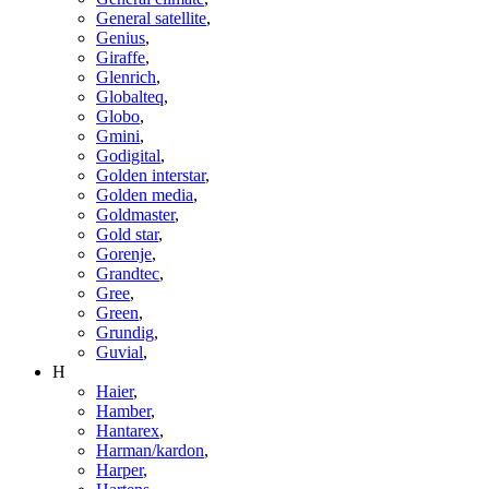
General satellite
,
Genius
,
Giraffe
,
Glenrich
,
Globalteq
,
Globo
,
Gmini
,
Godigital
,
Golden interstar
,
Golden media
,
Goldmaster
,
Gold star
,
Gorenje
,
Grandtec
,
Gree
,
Green
,
Grundig
,
Guvial
,
H
Haier
,
Hamber
,
Hantarex
,
Harman/kardon
,
Harper
,