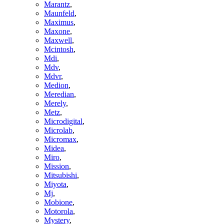
Marantz
,
Maunfeld
,
Maximus
,
Maxone
,
Maxwell
,
Mcintosh
,
Mdi
,
Mdv
,
Mdvr
,
Medion
,
Meredian
,
Merely
,
Metz
,
Microdigital
,
Microlab
,
Micromax
,
Midea
,
Miro
,
Mission
,
Mitsubishi
,
Miyota
,
Mj
,
Mobione
,
Motorola
,
Mystery
,