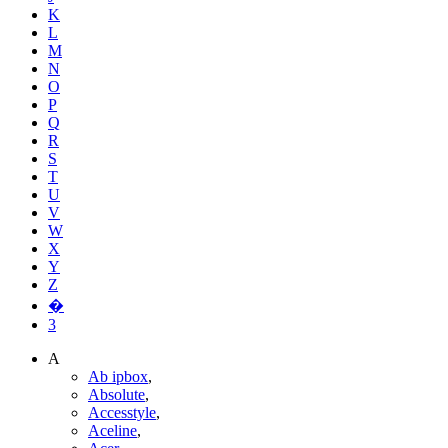
K
L
M
N
O
P
Q
R
S
T
U
V
W
X
Y
Z
�
3
A
Ab ipbox
,
Absolute
,
Accesstyle
,
Aceline
,