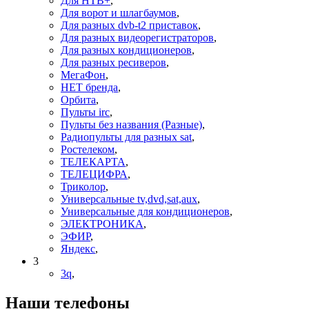
Для НТВ+
,
Для ворот и шлагбаумов
,
Для разных dvb-t2 приставок
,
Для разных видеорегистраторов
,
Для разных кондиционеров
,
Для разных ресиверов
,
МегаФон
,
НЕТ бренда
,
Орбита
,
Пульты irc
,
Пульты без названия (Разные)
,
Радиопульты для разных sat
,
Ростелеком
,
ТЕЛЕКАРТА
,
ТЕЛЕЦИФРА
,
Триколор
,
Универсальные tv,dvd,sat,aux
,
Универсальные для кондиционеров
,
ЭЛЕКТРОНИКА
,
ЭФИР
,
Яндекс
,
3
3q
,
Наши телефоны