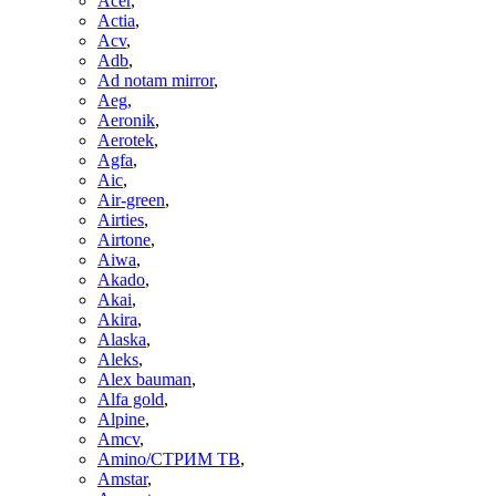
Acer
,
Actia
,
Acv
,
Adb
,
Ad notam mirror
,
Aeg
,
Aeronik
,
Aerotek
,
Agfa
,
Aic
,
Air-green
,
Airties
,
Airtone
,
Aiwa
,
Akado
,
Akai
,
Akira
,
Alaska
,
Aleks
,
Alex bauman
,
Alfa gold
,
Alpine
,
Amcv
,
Amino/СТРИМ ТВ
,
Amstar
,