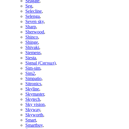
Seagate
,
Seg
,
Selecline
,
Selenga
,
Seven sky
,
Sharp
,
Sherwood
,
Shinco
,
Shinge
,
Shivaki
,
Siemens
,
Siesta
,
Signal (Сигнал)
,
Sim-sim
,
Sim2
,
Simpatio
,
Sitronics
,
Skyline
,
Skymaster
,
Skytech
,
Sky vision
,
Skyway
,
Skyworth
,
Smart
,
Smartbuy
,