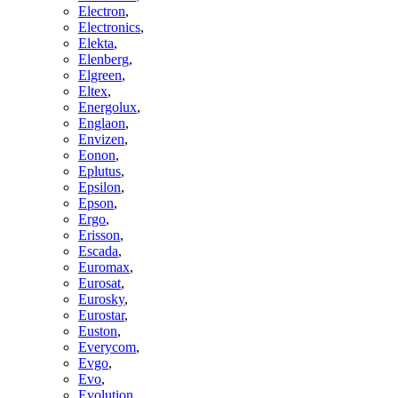
Electron
,
Electronics
,
Elekta
,
Elenberg
,
Elgreen
,
Eltex
,
Energolux
,
Englaon
,
Envizen
,
Eonon
,
Eplutus
,
Epsilon
,
Epson
,
Ergo
,
Erisson
,
Escada
,
Euromax
,
Eurosat
,
Eurosky
,
Eurostar
,
Euston
,
Everycom
,
Evgo
,
Evo
,
Evolution
,