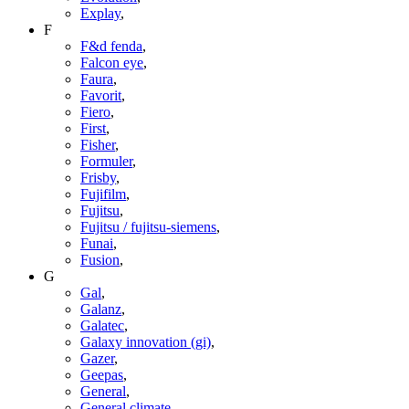
Explay
,
F
F&d fenda
,
Falcon eye
,
Faura
,
Favorit
,
Fiero
,
First
,
Fisher
,
Formuler
,
Frisby
,
Fujifilm
,
Fujitsu
,
Fujitsu / fujitsu-siemens
,
Funai
,
Fusion
,
G
Gal
,
Galanz
,
Galatec
,
Galaxy innovation (gi)
,
Gazer
,
Geepas
,
General
,
General climate
,