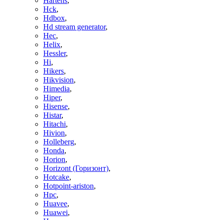
Hartens
,
Hck
,
Hdbox
,
Hd stream generator
,
Hec
,
Helix
,
Hessler
,
Hi
,
Hikers
,
Hikvision
,
Himedia
,
Hiper
,
Hisense
,
Histar
,
Hitachi
,
Hivion
,
Holleberg
,
Honda
,
Horion
,
Horizont (Горизонт)
,
Hotcake
,
Hotpoint-ariston
,
Hpc
,
Huavee
,
Huawei
,