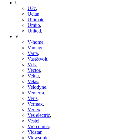
U
U2c
,
Uclan
,
Ultimate
,
Umiio
,
United
,
V
V-home
,
Vantage
,
Varta
,
Vast&volt
,
Vds
,
Vector
,
Vekta
,
Velas
,
Velodyne
,
Venterra
,
Veris
,
Vermax
,
Vertex
,
Ves electric
,
Vestel
,
Vico clima
,
Vidstar
,
Viewsonic
,