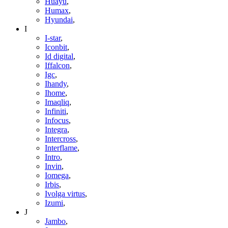
Huayu
,
Humax
,
Hyundai
,
I
I-star
,
Iconbit
,
Id digital
,
Iffalcon
,
Igc
,
Ihandy
,
Ihome
,
Imaqliq
,
Infiniti
,
Infocus
,
Integra
,
Intercross
,
Interflame
,
Intro
,
Invin
,
Iomega
,
Irbis
,
Ivolga virtus
,
Izumi
,
J
Jambo
,