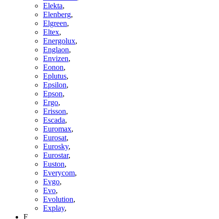
Elekta
,
Elenberg
,
Elgreen
,
Eltex
,
Energolux
,
Englaon
,
Envizen
,
Eonon
,
Eplutus
,
Epsilon
,
Epson
,
Ergo
,
Erisson
,
Escada
,
Euromax
,
Eurosat
,
Eurosky
,
Eurostar
,
Euston
,
Everycom
,
Evgo
,
Evo
,
Evolution
,
Explay
,
F