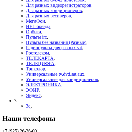
Для разных видеорегистраторов
,
Для разных кондиционеров
,
Для разных ресиверов
,
МегаФон
,
НЕТ бренда
,
Орбита
,
Пульты irc
,
Пульты без названия (Разные)
,
Радиопульты для разных sat
,
Ростелеком
,
ТЕЛЕКАРТА
,
ТЕЛЕЦИФРА
,
Триколор
,
Универсальные tv,dvd,sat,aux
,
Универсальные для кондиционеров
,
ЭЛЕКТРОНИКА
,
ЭФИР
,
Яндекс
,
3
3q
,
Наши телефоны
+7 (925) 26-26-001