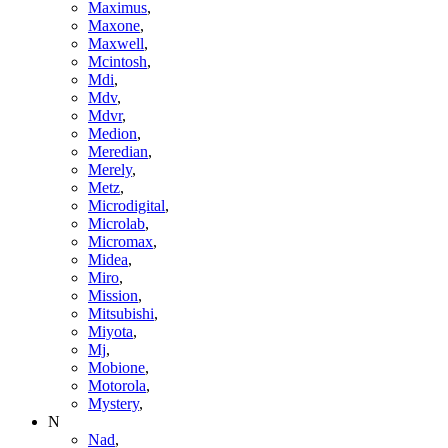
Maximus
,
Maxone
,
Maxwell
,
Mcintosh
,
Mdi
,
Mdv
,
Mdvr
,
Medion
,
Meredian
,
Merely
,
Metz
,
Microdigital
,
Microlab
,
Micromax
,
Midea
,
Miro
,
Mission
,
Mitsubishi
,
Miyota
,
Mj
,
Mobione
,
Motorola
,
Mystery
,
N
Nad
,