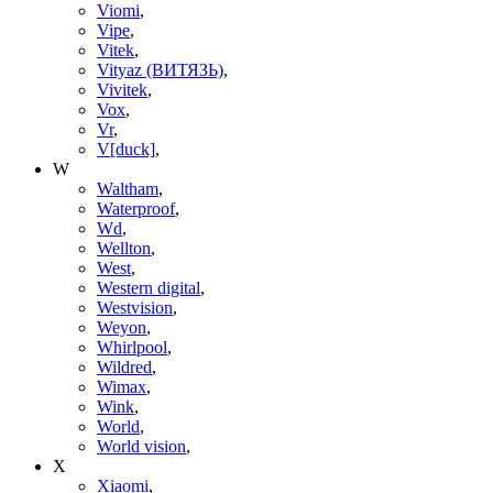
Viomi
,
Vipe
,
Vitek
,
Vityaz (ВИТЯЗЬ)
,
Vivitek
,
Vox
,
Vr
,
V[duck]
,
W
Waltham
,
Waterproof
,
Wd
,
Wellton
,
West
,
Western digital
,
Westvision
,
Weyon
,
Whirlpool
,
Wildred
,
Wimax
,
Wink
,
World
,
World vision
,
X
Xiaomi
,