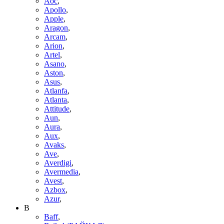
Aoc
,
Apollo
,
Apple
,
Aragon
,
Arcam
,
Arion
,
Artel
,
Asano
,
Aston
,
Asus
,
Atlanfa
,
Atlanta
,
Attitude
,
Aun
,
Aura
,
Aux
,
Avaks
,
Ave
,
Averdigi
,
Avermedia
,
Avest
,
Azbox
,
Azur
,
B
Baff
,