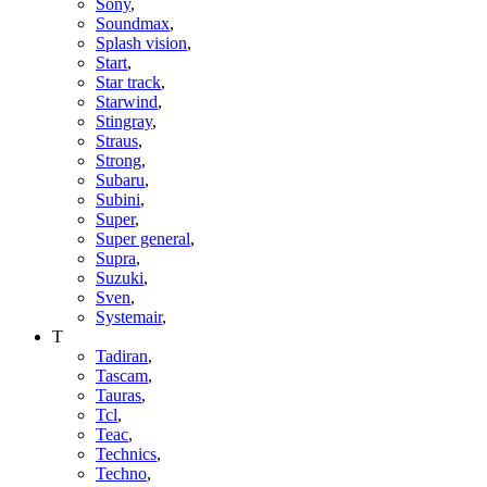
Sony
,
Soundmax
,
Splash vision
,
Start
,
Star track
,
Starwind
,
Stingray
,
Straus
,
Strong
,
Subaru
,
Subini
,
Super
,
Super general
,
Supra
,
Suzuki
,
Sven
,
Systemair
,
T
Tadiran
,
Tascam
,
Tauras
,
Tcl
,
Teac
,
Technics
,
Techno
,