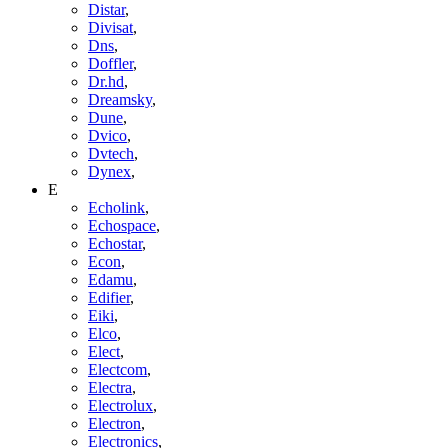
Distar
,
Divisat
,
Dns
,
Doffler
,
Dr.hd
,
Dreamsky
,
Dune
,
Dvico
,
Dvtech
,
Dynex
,
E
Echolink
,
Echospace
,
Echostar
,
Econ
,
Edamu
,
Edifier
,
Eiki
,
Elco
,
Elect
,
Electcom
,
Electra
,
Electrolux
,
Electron
,
Electronics
,