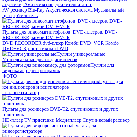
акустики, AV-ресиверов, усилителей и т.п.
AV ресивер
Blu-Ray
Акустическая система
Музыкальный
центр
Усилитель
Пульты для видеомагнитофонов, DVD-плееров, DVD-
RECORDER, комби DVD+VCR
DVD RECORDER
dvd-плеер
Комби DVD+VCR
Комбо
DVD+VCR
портативный DVD
Пульты универсальные
Универсальные для кондиционеров
Пульты для
видеокамер, для фоторамок
ФОТО
Пульты для
кондиционеров и вентиляторов
Тепловентилятор
Пульты для ресиверов DVB-T2, спутниковых и других
приставок
HD-плеер
TV приставки
Медиаплеер
Спутниковый ресивер
Пульты для
видеорегистратора
Пульты для проекторов