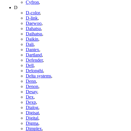
Cyfron
,
D
D-color
,
D-link
,
Daewoo
,
Dahatsu
,
Daihatsu
,
Daikin
,
Dali
,
Dantex
,
Dartland
,
Defender
,
Dell
,
Delonghi
,
Delta systems
,
Denn
,
Denon
,
Desay
,
Dex
,
Dexp
,
Dialog
,
Digisat
,
Digital
,
Digma
,
Dimplex
,