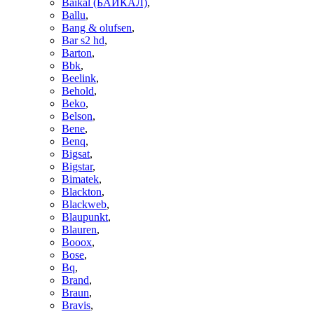
Baikal (БАЙКАЛ)
,
Ballu
,
Bang & olufsen
,
Bar s2 hd
,
Barton
,
Bbk
,
Beelink
,
Behold
,
Beko
,
Belson
,
Bene
,
Benq
,
Bigsat
,
Bigstar
,
Bimatek
,
Blackton
,
Blackweb
,
Blaupunkt
,
Blauren
,
Booox
,
Bose
,
Bq
,
Brand
,
Braun
,
Bravis
,