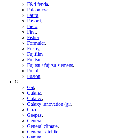
F&d fenda
,
Falcon eye
,
Faura
,
Favorit
,
Fiero
,
First
,
Fisher
,
Formuler
,
Frisby
,
Fujifilm
,
Fujitsu
,
Fujitsu / fujitsu-siemens
,
Funai
,
Fusion
,
G
Gal
,
Galanz
,
Galatec
,
Galaxy innovation (gi)
,
Gazer
,
Geepas
,
General
,
General climate
,
General satellite
,
Genius
,