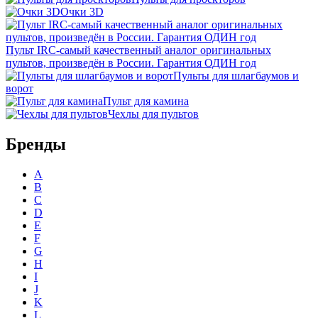
Очки 3D
Пульт IRC-самый качественный аналог оригинальных
пультов, произведён в России. Гарантия ОДИН год
Пульты для шлагбаумов и
ворот
Пульт для камина
Чехлы для пультов
Бренды
A
B
C
D
E
F
G
H
I
J
K
L