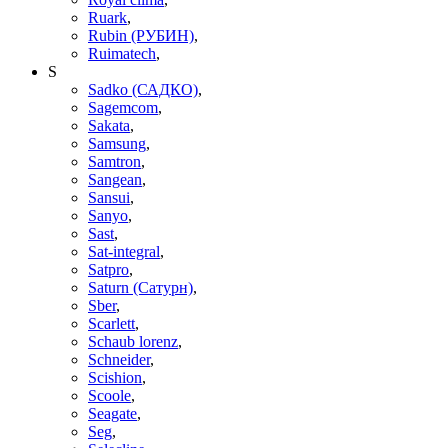
Ruark
,
Rubin (РУБИН)
,
Ruimatech
,
S
Sadko (САДКО)
,
Sagemcom
,
Sakata
,
Samsung
,
Samtron
,
Sangean
,
Sansui
,
Sanyo
,
Sast
,
Sat-integral
,
Satpro
,
Saturn (Сатурн)
,
Sber
,
Scarlett
,
Schaub lorenz
,
Schneider
,
Scishion
,
Scoole
,
Seagate
,
Seg
,