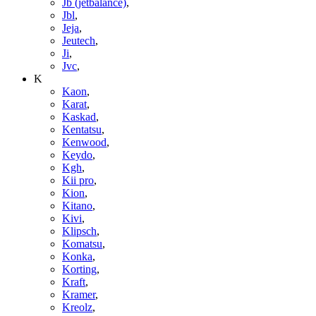
Jb (jetbalance)
,
Jbl
,
Jeja
,
Jeutech
,
Ji
,
Jvc
,
K
Kaon
,
Karat
,
Kaskad
,
Kentatsu
,
Kenwood
,
Keydo
,
Kgh
,
Kii pro
,
Kion
,
Kitano
,
Kivi
,
Klipsch
,
Komatsu
,
Konka
,
Korting
,
Kraft
,
Kramer
,
Kreolz
,