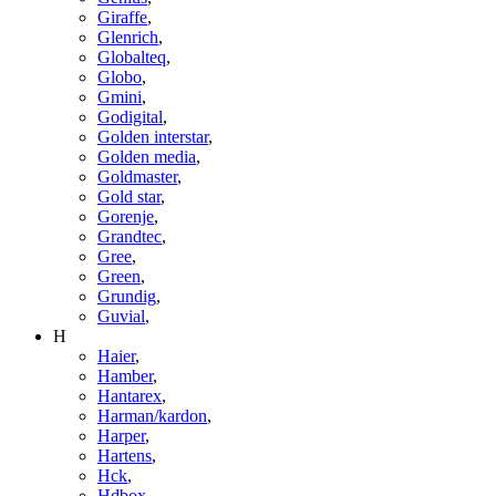
Giraffe
,
Glenrich
,
Globalteq
,
Globo
,
Gmini
,
Godigital
,
Golden interstar
,
Golden media
,
Goldmaster
,
Gold star
,
Gorenje
,
Grandtec
,
Gree
,
Green
,
Grundig
,
Guvial
,
H
Haier
,
Hamber
,
Hantarex
,
Harman/kardon
,
Harper
,
Hartens
,
Hck
,
Hdbox
,