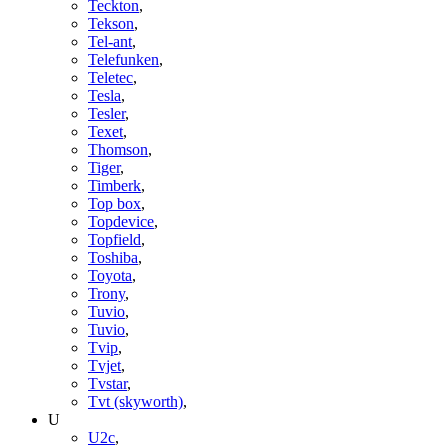
Teckton
,
Tekson
,
Tel-ant
,
Telefunken
,
Teletec
,
Tesla
,
Tesler
,
Texet
,
Thomson
,
Tiger
,
Timberk
,
Top box
,
Topdevice
,
Topfield
,
Toshiba
,
Toyota
,
Trony
,
Tuvio
,
Tuvio
,
Tvip
,
Tvjet
,
Tvstar
,
Tvt (skyworth)
,
U
U2c
,