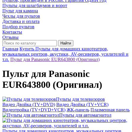
пультов, произведён в России. Гарантия ОДИН год
Пульты для шлагбаумов и ворот
Пульт для камина
Чехлы для пультов
Доставка и оплата
Подбор пультов
Контакты
Отзывы
Найти
Главная
Купить Пульты для домашних кинотеатров,
музыкальных центров, акустики, AV-ресиверов, усилителей и
т.п.
Пульт для Panasonic EUR643800 (Оригинал)
Пульт для Panasonic
EUR643800 (Оригинал)
Пульты для телевизоров
Видео Двойка (TV+DVD)
Видео Двойка (TV+VCR)
Видеотройка (TV+DVD+VCR)
ЖК-панель
Плазменная панель
Пульты для автомагнитол
Пульты для домашних кинотеатров, музыкальных центров,