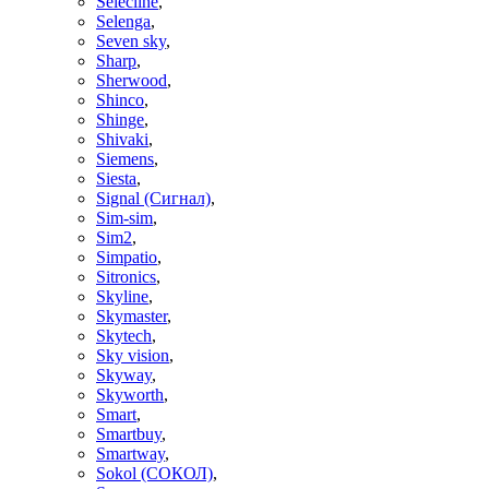
Selecline
,
Selenga
,
Seven sky
,
Sharp
,
Sherwood
,
Shinco
,
Shinge
,
Shivaki
,
Siemens
,
Siesta
,
Signal (Сигнал)
,
Sim-sim
,
Sim2
,
Simpatio
,
Sitronics
,
Skyline
,
Skymaster
,
Skytech
,
Sky vision
,
Skyway
,
Skyworth
,
Smart
,
Smartbuy
,
Smartway
,
Sokol (СОКОЛ)
,