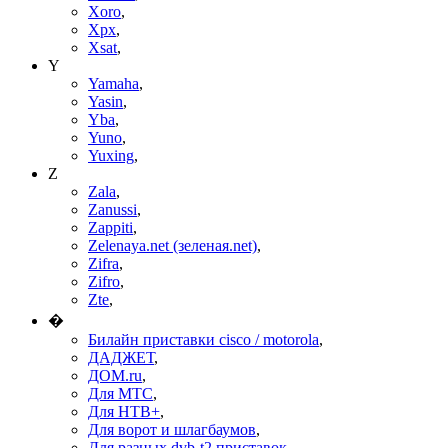
Xoro
,
Xpx
,
Xsat
,
Y
Yamaha
,
Yasin
,
Yba
,
Yuno
,
Yuxing
,
Z
Zala
,
Zanussi
,
Zappiti
,
Zelenaya.net (зеленая.net)
,
Zifra
,
Zifro
,
Zte
,
�
Билайн приставки cisco / motorola
,
ДАДЖЕТ
,
ДОМ.ru
,
Для МТС
,
Для НТВ+
,
Для ворот и шлагбаумов
,
Для разных dvb-t2 приставок
,