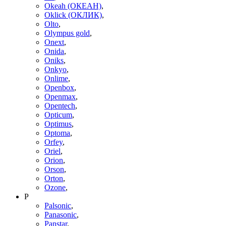
Okeah (ОКЕАН)
,
Oklick (ОКЛИК)
,
Olto
,
Olympus gold
,
Onext
,
Onida
,
Oniks
,
Onkyo
,
Onlime
,
Openbox
,
Openmax
,
Opentech
,
Opticum
,
Optimus
,
Optoma
,
Orfey
,
Oriel
,
Orion
,
Orson
,
Orton
,
Ozone
,
P
Palsonic
,
Panasonic
,
Panstar
,