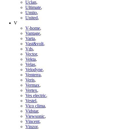
Uclan
,
Ultimate
,
Umiio
,
United
,
V
V-home
,
Vantage
,
Varta
,
Vast&volt
,
Vds
,
Vector
,
Vekta
,
Velas
,
Velodyne
,
Venterra
,
Veris
,
Vermax
,
Vertex
,
Ves electric
,
Vestel
,
Vico clima
,
Vidstar
,
Viewsonic
,
Vincent
,
Vinzor
,