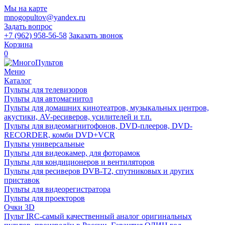
Мы на карте
mnogopultov@yandex.ru
Задать вопрос
+7 (962) 958-56-58
Заказать звонок
Корзина
0
Меню
Каталог
Пульты для телевизоров
Пульты для автомагнитол
Пульты для домашних кинотеатров, музыкальных центров,
акустики, AV-ресиверов, усилителей и т.п.
Пульты для видеомагнитофонов, DVD-плееров, DVD-
RECORDER, комби DVD+VCR
Пульты универсальные
Пульты для видеокамер, для фоторамок
Пульты для кондиционеров и вентиляторов
Пульты для ресиверов DVB-T2, спутниковых и других
приставок
Пульты для видеорегистратора
Пульты для проекторов
Очки 3D
Пульт IRC-самый качественный аналог оригинальных