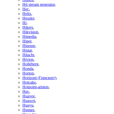
Hd stream generator
,
Hec
,
Helix
,
Hessler
,
Hi
,
Hikers
,
Hikvision
,
Himedia
,
Hiper
,
Hisense
,
Histar
,
Hitachi
,
Hivion
,
Holleberg
,
Honda
,
Horion
,
Horizont (Горизонт)
,
Hotcake
,
Hotpoint-ariston
,
Hpc
,
Huavee
,
Huawei
,
Huayu
,
Humax
,