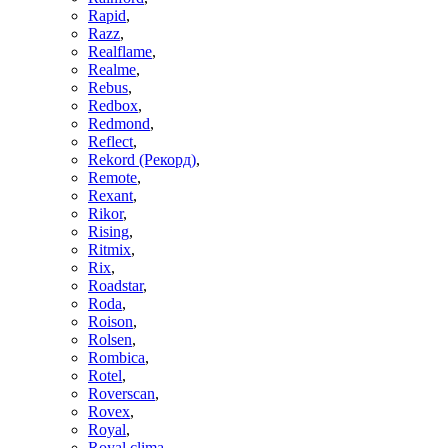
Rapid
,
Razz
,
Realflame
,
Realme
,
Rebus
,
Redbox
,
Redmond
,
Reflect
,
Rekord (Рекорд)
,
Remote
,
Rexant
,
Rikor
,
Rising
,
Ritmix
,
Rix
,
Roadstar
,
Roda
,
Roison
,
Rolsen
,
Rombica
,
Rotel
,
Roverscan
,
Rovex
,
Royal
,
Royal clima
,