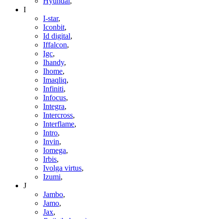
Hyundai
,
I
I-star
,
Iconbit
,
Id digital
,
Iffalcon
,
Igc
,
Ihandy
,
Ihome
,
Imaqliq
,
Infiniti
,
Infocus
,
Integra
,
Intercross
,
Interflame
,
Intro
,
Invin
,
Iomega
,
Irbis
,
Ivolga virtus
,
Izumi
,
J
Jambo
,
Jamo
,
Jax
,