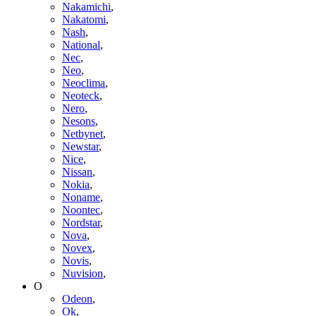
Nakamichi
,
Nakatomi
,
Nash
,
National
,
Nec
,
Neo
,
Neoclima
,
Neoteck
,
Nero
,
Nesons
,
Netbynet
,
Newstar
,
Nice
,
Nissan
,
Nokia
,
Noname
,
Noontec
,
Nordstar
,
Nova
,
Novex
,
Novis
,
Nuvision
,
O
Odeon
,
Ok
,