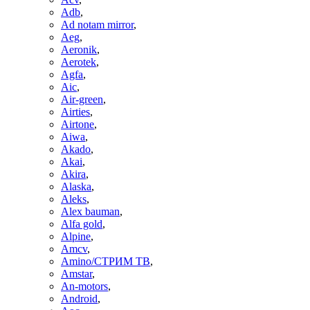
Adb
,
Ad notam mirror
,
Aeg
,
Aeronik
,
Aerotek
,
Agfa
,
Aic
,
Air-green
,
Airties
,
Airtone
,
Aiwa
,
Akado
,
Akai
,
Akira
,
Alaska
,
Aleks
,
Alex bauman
,
Alfa gold
,
Alpine
,
Amcv
,
Amino/СТРИМ ТВ
,
Amstar
,
An-motors
,
Android
,