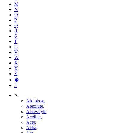
M
N
O
P
Q
R
S
T
U
V
W
X
Y
Z
�
3
A
Ab ipbox
,
Absolute
,
Accesstyle
,
Aceline
,
Acer
,
Actia
,
Acv
,