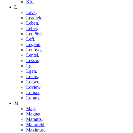
Ktc
,
L
Lava
,
Leadtek
,
Leben
,
Leber
,
Led 86+
,
Leff
,
Legend
,
Lenovo
,
Lentel
,
Lessar
,
Lg
,
Lgen
,
Locus
,
Loewe
,
Loview
,
Lumax
,
Lumus
,
M
Mag
,
Magnat
,
Marantz
,
Maunfeld
,
Maximus
,