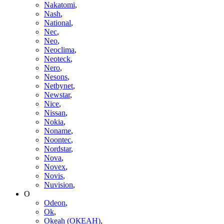
Nakatomi
,
Nash
,
National
,
Nec
,
Neo
,
Neoclima
,
Neoteck
,
Nero
,
Nesons
,
Netbynet
,
Newstar
,
Nice
,
Nissan
,
Nokia
,
Noname
,
Noontec
,
Nordstar
,
Nova
,
Novex
,
Novis
,
Nuvision
,
O
Odeon
,
Ok
,
Okeah (ОКЕАН)
,