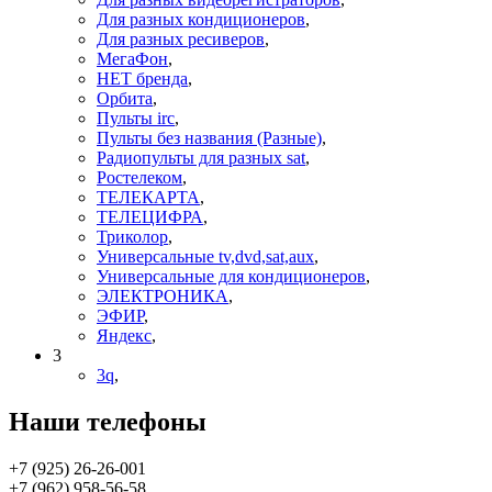
Для разных кондиционеров
,
Для разных ресиверов
,
МегаФон
,
НЕТ бренда
,
Орбита
,
Пульты irc
,
Пульты без названия (Разные)
,
Радиопульты для разных sat
,
Ростелеком
,
ТЕЛЕКАРТА
,
ТЕЛЕЦИФРА
,
Триколор
,
Универсальные tv,dvd,sat,aux
,
Универсальные для кондиционеров
,
ЭЛЕКТРОНИКА
,
ЭФИР
,
Яндекс
,
3
3q
,
Наши телефоны
+7 (925) 26-26-001
+7 (962) 958-56-58