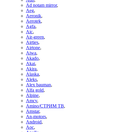
Ad notam mirror
,
Aeg
,
Aeronik
,
Aerotek
,
Agfa
,
Aic
,
Air-green
,
Airties
,
Airtone
,
Aiwa
,
Akado
,
Akai
,
Akira
,
Alaska
,
Aleks
,
Alex bauman
,
Alfa gold
,
Alpine
,
Amcv
,
Amino/СТРИМ ТВ
,
Amstar
,
An-motors
,
Android
,
Aoc
,