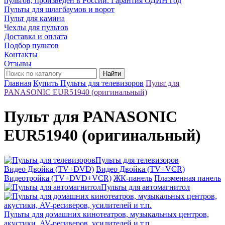
пультов, произведён в России. Гарантия ОДИН год
Пульты для шлагбаумов и ворот
Пульт для камина
Чехлы для пультов
Доставка и оплата
Подбор пультов
Контакты
Отзывы
Найти
Главная
Купить Пульты для телевизоров
Пульт для
PANASONIC EUR51940 (оригинальный)
Пульт для PANASONIC
EUR51940 (оригинальный)
Пульты для телевизоров
Видео Двойка (TV+DVD)
Видео Двойка (TV+VCR)
Видеотройка (TV+DVD+VCR)
ЖК-панель
Плазменная панель
Пульты для автомагнитол
Пульты для домашних кинотеатров, музыкальных центров,
акустики, AV-ресиверов, усилителей и т.п.