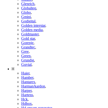
Glenrich
,
Globalteq
,
Globo
,
Gmini
,
Godigital
,
Golden interstar
,
Golden media
,
Goldmaster
,
Gold star
,
Gorenje
,
Grandtec
,
Gree
,
Green
,
Grundig
,
Guvial
,
H
Haier
,
Hamber
,
Hantarex
,
Harman/kardon
,
Harper
,
Hartens
,
Hck
,
Hdbox
,
Hd stream generator
,