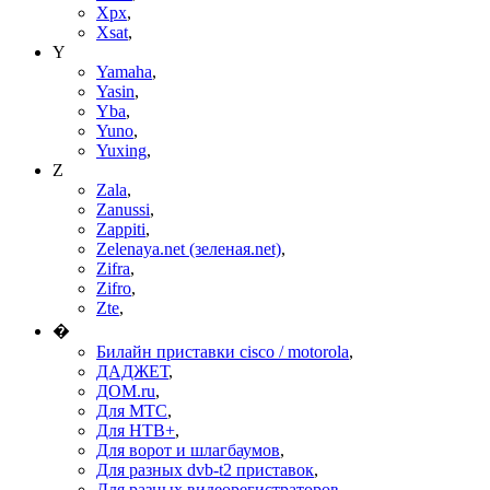
Xpx
,
Xsat
,
Y
Yamaha
,
Yasin
,
Yba
,
Yuno
,
Yuxing
,
Z
Zala
,
Zanussi
,
Zappiti
,
Zelenaya.net (зеленая.net)
,
Zifra
,
Zifro
,
Zte
,
�
Билайн приставки cisco / motorola
,
ДАДЖЕТ
,
ДОМ.ru
,
Для МТС
,
Для НТВ+
,
Для ворот и шлагбаумов
,
Для разных dvb-t2 приставок
,
Для разных видеорегистраторов
,