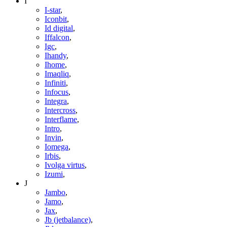
I
I-star
,
Iconbit
,
Id digital
,
Iffalcon
,
Igc
,
Ihandy
,
Ihome
,
Imaqliq
,
Infiniti
,
Infocus
,
Integra
,
Intercross
,
Interflame
,
Intro
,
Invin
,
Iomega
,
Irbis
,
Ivolga virtus
,
Izumi
,
J
Jambo
,
Jamo
,
Jax
,
Jb (jetbalance)
,