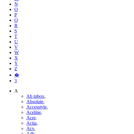
N
O
P
Q
R
S
T
U
V
W
X
Y
Z
�
3
A
Ab ipbox
,
Absolute
,
Accesstyle
,
Aceline
,
Acer
,
Actia
,
Acv
,
Adb
,