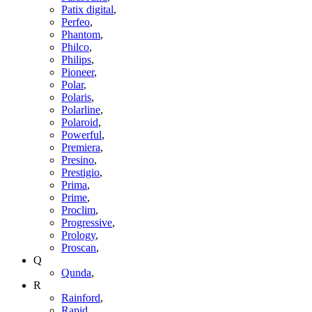
Patix digital
,
Perfeo
,
Phantom
,
Philco
,
Philips
,
Pioneer
,
Polar
,
Polaris
,
Polarline
,
Polaroid
,
Powerful
,
Premiera
,
Presino
,
Prestigio
,
Prima
,
Prime
,
Proclim
,
Progressive
,
Prology
,
Proscan
,
Q
Qunda
,
R
Rainford
,
Rapid
,