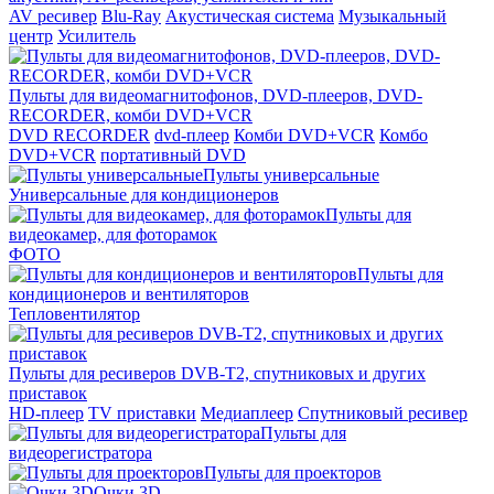
AV ресивер
Blu-Ray
Акустическая система
Музыкальный
центр
Усилитель
Пульты для видеомагнитофонов, DVD-плееров, DVD-
RECORDER, комби DVD+VCR
DVD RECORDER
dvd-плеер
Комби DVD+VCR
Комбо
DVD+VCR
портативный DVD
Пульты универсальные
Универсальные для кондиционеров
Пульты для
видеокамер, для фоторамок
ФОТО
Пульты для
кондиционеров и вентиляторов
Тепловентилятор
Пульты для ресиверов DVB-T2, спутниковых и других
приставок
HD-плеер
TV приставки
Медиаплеер
Спутниковый ресивер
Пульты для
видеорегистратора
Пульты для проекторов
Очки 3D