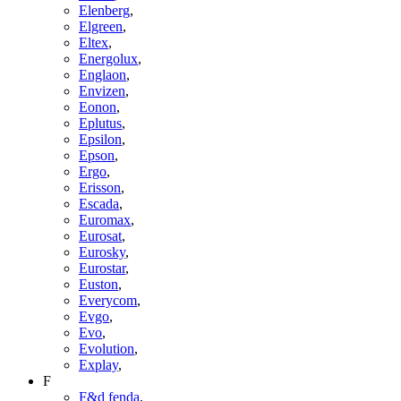
Elenberg
,
Elgreen
,
Eltex
,
Energolux
,
Englaon
,
Envizen
,
Eonon
,
Eplutus
,
Epsilon
,
Epson
,
Ergo
,
Erisson
,
Escada
,
Euromax
,
Eurosat
,
Eurosky
,
Eurostar
,
Euston
,
Everycom
,
Evgo
,
Evo
,
Evolution
,
Explay
,
F
F&d fenda
,