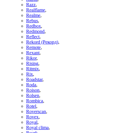
Razz
,
Realflame
,
Realme
,
Rebus
,
Redbox
,
Redmond
,
Reflect
,
Rekord (Рекорд)
,
Remote
,
Rexant
,
Rikor
,
Rising
,
Ritmix
,
Rix
,
Roadstar
,
Roda
,
Roison
,
Rolsen
,
Rombica
,
Rotel
,
Roverscan
,
Rovex
,
Royal
,
Royal clima
,
Ruark
,