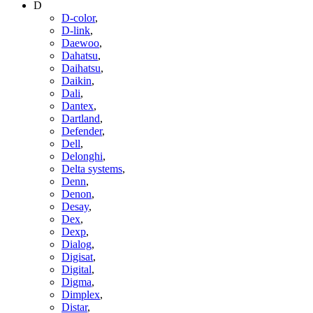
D
D-color
,
D-link
,
Daewoo
,
Dahatsu
,
Daihatsu
,
Daikin
,
Dali
,
Dantex
,
Dartland
,
Defender
,
Dell
,
Delonghi
,
Delta systems
,
Denn
,
Denon
,
Desay
,
Dex
,
Dexp
,
Dialog
,
Digisat
,
Digital
,
Digma
,
Dimplex
,
Distar
,