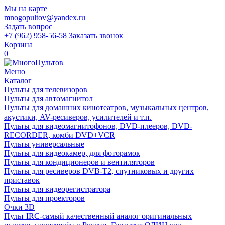
Мы на карте
mnogopultov@yandex.ru
Задать вопрос
+7 (962) 958-56-58
Заказать звонок
Корзина
0
Меню
Каталог
Пульты для телевизоров
Пульты для автомагнитол
Пульты для домашних кинотеатров, музыкальных центров,
акустики, AV-ресиверов, усилителей и т.п.
Пульты для видеомагнитофонов, DVD-плееров, DVD-
RECORDER, комби DVD+VCR
Пульты универсальные
Пульты для видеокамер, для фоторамок
Пульты для кондиционеров и вентиляторов
Пульты для ресиверов DVB-T2, спутниковых и других
приставок
Пульты для видеорегистратора
Пульты для проекторов
Очки 3D
Пульт IRC-самый качественный аналог оригинальных