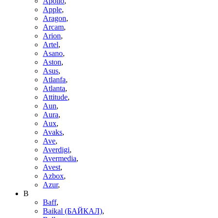
Apollo
,
Apple
,
Aragon
,
Arcam
,
Arion
,
Artel
,
Asano
,
Aston
,
Asus
,
Atlanfa
,
Atlanta
,
Attitude
,
Aun
,
Aura
,
Aux
,
Avaks
,
Ave
,
Averdigi
,
Avermedia
,
Avest
,
Azbox
,
Azur
,
B
Baff
,
Baikal (БАЙКАЛ)
,