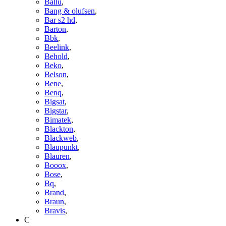
Ballu
,
Bang & olufsen
,
Bar s2 hd
,
Barton
,
Bbk
,
Beelink
,
Behold
,
Beko
,
Belson
,
Bene
,
Benq
,
Bigsat
,
Bigstar
,
Bimatek
,
Blackton
,
Blackweb
,
Blaupunkt
,
Blauren
,
Booox
,
Bose
,
Bq
,
Brand
,
Braun
,
Bravis
,
C