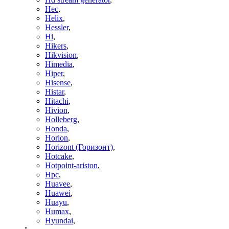
Hec
,
Helix
,
Hessler
,
Hi
,
Hikers
,
Hikvision
,
Himedia
,
Hiper
,
Hisense
,
Histar
,
Hitachi
,
Hivion
,
Holleberg
,
Honda
,
Horion
,
Horizont (Горизонт)
,
Hotcake
,
Hotpoint-ariston
,
Hpc
,
Huavee
,
Huawei
,
Huayu
,
Humax
,
Hyundai
,