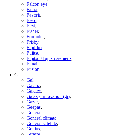
Falcon eye
,
Faura
,
Favorit
,
Fiero
,
First
,
Fisher
,
Formuler
,
Frisby
,
Fujifilm
,
Fujitsu
,
Fujitsu / fujitsu-siemens
,
Funai
,
Fusion
,
G
Gal
,
Galanz
,
Galatec
,
Galaxy innovation (gi)
,
Gazer
,
Geepas
,
General
,
General climate
,
General satellite
,
Genius
,
Giraffe
,