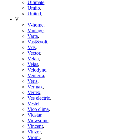
Ultimate
,
Umiio
,
United
,
V
V-home
,
Vantage
,
Varta
,
Vast&volt
,
Vds
,
Vector
,
Vekta
,
Velas
,
Velodyne
,
Venterra
,
Veris
,
Vermax
,
Vertex
,
Ves electric
,
Vestel
,
Vico clima
,
Vidstar
,
Viewsonic
,
Vincent
,
Vinzor
,
Viomi
,