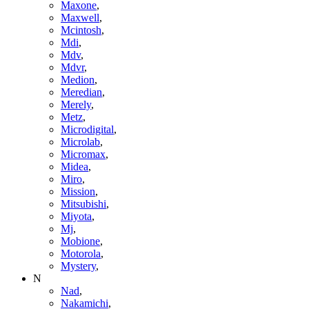
Maxone
,
Maxwell
,
Mcintosh
,
Mdi
,
Mdv
,
Mdvr
,
Medion
,
Meredian
,
Merely
,
Metz
,
Microdigital
,
Microlab
,
Micromax
,
Midea
,
Miro
,
Mission
,
Mitsubishi
,
Miyota
,
Mj
,
Mobione
,
Motorola
,
Mystery
,
N
Nad
,
Nakamichi
,