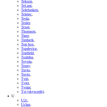
Tekson
,
Tel-ant
,
Telefunken
,
Teletec
,
Tesla
,
Tesler
,
Texet
,
Thomson
,
Tiger
,
Timberk
,
Top box
,
Topdevice
,
Topfield
,
Toshiba
,
Toyota
,
Trony
,
Tuvio
,
Tuvio
,
Tvip
,
Tvjet
,
Tvstar
,
Tvt (skyworth)
,
U
U2c
,
Uclan
,