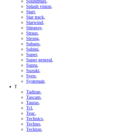
Soundmax
,
Splash vision
,
Start
,
Star track
,
Starwind
,
Stingray
,
Straus
,
Strong
,
Subaru
,
Subini
,
Super
,
Super general
,
Supra
,
Suzuki
,
Sven
,
Systemair
,
T
Tadiran
,
Tascam
,
Tauras
,
Tcl
,
Teac
,
Technics
,
Techno
,
Teckton
,