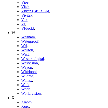
Vipe
,
Vitek
,
Vityaz (ВИТЯЗЬ)
,
Vivitek
,
Vox
,
Vr
,
V[duck]
,
W
Waltham
,
Waterproof
,
Wd
,
Wellton
,
West
,
Western digital
,
Westvision
,
Weyon
,
Whirlpool
,
Wildred
,
Wimax
,
Wink
,
World
,
World vision
,
X
Xiaomi
,
Xoro
,