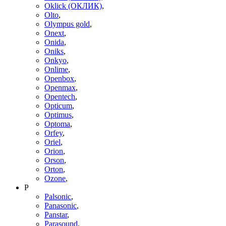
Oklick (ОКЛИК)
,
Olto
,
Olympus gold
,
Onext
,
Onida
,
Oniks
,
Onkyo
,
Onlime
,
Openbox
,
Openmax
,
Opentech
,
Opticum
,
Optimus
,
Optoma
,
Orfey
,
Oriel
,
Orion
,
Orson
,
Orton
,
Ozone
,
P
Palsonic
,
Panasonic
,
Panstar
,
Parasound
,