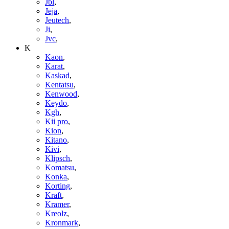
Jbl
,
Jeja
,
Jeutech
,
Ji
,
Jvc
,
K
Kaon
,
Karat
,
Kaskad
,
Kentatsu
,
Kenwood
,
Keydo
,
Kgh
,
Kii pro
,
Kion
,
Kitano
,
Kivi
,
Klipsch
,
Komatsu
,
Konka
,
Korting
,
Kraft
,
Kramer
,
Kreolz
,
Kronmark
,