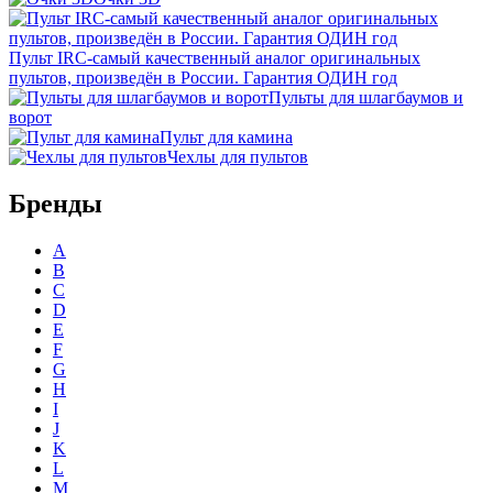
Пульт IRC-самый качественный аналог оригинальных
пультов, произведён в России. Гарантия ОДИН год
Пульты для шлагбаумов и
ворот
Пульт для камина
Чехлы для пультов
Бренды
A
B
C
D
E
F
G
H
I
J
K
L
M