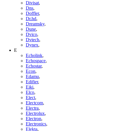
Divisat
,
Dns
,
Doffler
,
Dr.hd
,
Dreamsky
,
Dune
,
Dvico
,
Dvtech
,
Dynex
,
E
Echolink
,
Echospace
,
Echostar
,
Econ
,
Edamu
,
Edifier
,
Eiki
,
Elco
,
Elect
,
Electcom
,
Electra
,
Electrolux
,
Electron
,
Electronics
,
Elekta
,