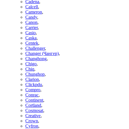
Cadena
,
Calcell
,
Cameron
,
Candy
,
Canon
,
Carrier
,
Casio
,
Caska
,
Centek
,
Challenger
,
Changer (Чангер)
,
Changhong
,
Chigo
,
Chiq
,
Chunghop
,
Clarion
,
Clickpdu
,
Compro
,
Conrac
,
Continent
,
Cortland
,
Cosmosat
,
Creative
,
Crown
,
Cyfron
,