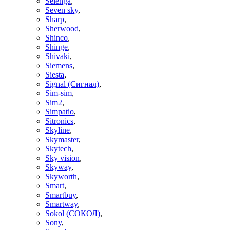
Selenga
,
Seven sky
,
Sharp
,
Sherwood
,
Shinco
,
Shinge
,
Shivaki
,
Siemens
,
Siesta
,
Signal (Сигнал)
,
Sim-sim
,
Sim2
,
Simpatio
,
Sitronics
,
Skyline
,
Skymaster
,
Skytech
,
Sky vision
,
Skyway
,
Skyworth
,
Smart
,
Smartbuy
,
Smartway
,
Sokol (СОКОЛ)
,
Sony
,