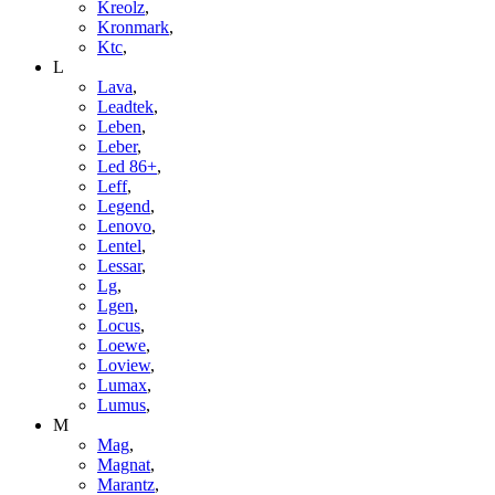
Kreolz
,
Kronmark
,
Ktc
,
L
Lava
,
Leadtek
,
Leben
,
Leber
,
Led 86+
,
Leff
,
Legend
,
Lenovo
,
Lentel
,
Lessar
,
Lg
,
Lgen
,
Locus
,
Loewe
,
Loview
,
Lumax
,
Lumus
,
M
Mag
,
Magnat
,
Marantz
,