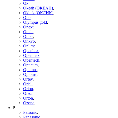
Ok
,
Okeah (ОКЕАН)
,
Oklick (ОКЛИК)
,
Olto
,
Olympus gold
,
Onext
,
Onida
,
Oniks
,
Onkyo
,
Onlime
,
Openbox
,
Openmax
,
Opentech
,
Opticum
,
Optimus
,
Optoma
,
Orfey
,
Oriel
,
Orion
,
Orson
,
Orton
,
Ozone
,
P
Palsonic
,
Panasonic
,