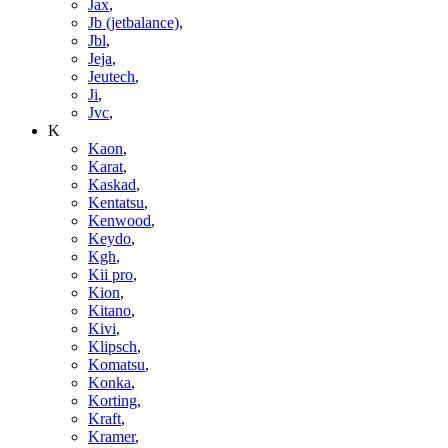
Jax
,
Jb (jetbalance)
,
Jbl
,
Jeja
,
Jeutech
,
Ji
,
Jvc
,
K
Kaon
,
Karat
,
Kaskad
,
Kentatsu
,
Kenwood
,
Keydo
,
Kgh
,
Kii pro
,
Kion
,
Kitano
,
Kivi
,
Klipsch
,
Komatsu
,
Konka
,
Korting
,
Kraft
,
Kramer
,