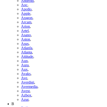
Android
,
Aoc
,
Apollo
,
Apple
,
Aragon
,
Arcam
,
Arion
,
Artel
,
Asano
,
Aston
,
Asus
,
Atlanfa
,
Atlanta
,
Attitude
,
Aun
,
Aura
,
Aux
,
Avaks
,
Ave
,
Averdigi
,
Avermedia
,
Avest
,
Azbox
,
Azur
,
B