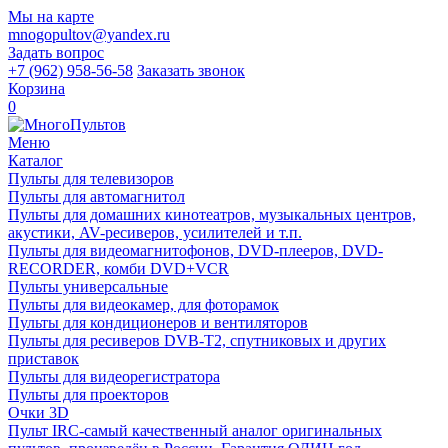
Мы на карте
mnogopultov@yandex.ru
Задать вопрос
+7 (962) 958-56-58
Заказать звонок
Корзина
0
Меню
Каталог
Пульты для телевизоров
Пульты для автомагнитол
Пульты для домашних кинотеатров, музыкальных центров,
акустики, AV-ресиверов, усилителей и т.п.
Пульты для видеомагнитофонов, DVD-плееров, DVD-
RECORDER, комби DVD+VCR
Пульты универсальные
Пульты для видеокамер, для фоторамок
Пульты для кондиционеров и вентиляторов
Пульты для ресиверов DVB-T2, спутниковых и других
приставок
Пульты для видеорегистратора
Пульты для проекторов
Очки 3D
Пульт IRC-самый качественный аналог оригинальных