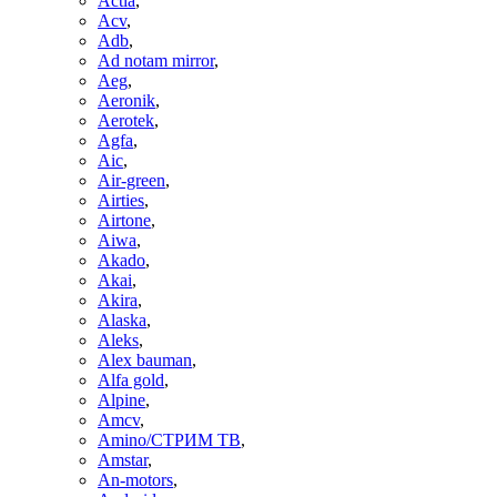
Actia
,
Acv
,
Adb
,
Ad notam mirror
,
Aeg
,
Aeronik
,
Aerotek
,
Agfa
,
Aic
,
Air-green
,
Airties
,
Airtone
,
Aiwa
,
Akado
,
Akai
,
Akira
,
Alaska
,
Aleks
,
Alex bauman
,
Alfa gold
,
Alpine
,
Amcv
,
Amino/СТРИМ ТВ
,
Amstar
,
An-motors
,