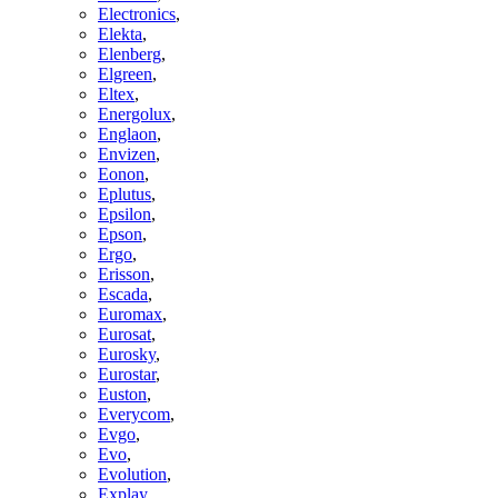
Electronics
,
Elekta
,
Elenberg
,
Elgreen
,
Eltex
,
Energolux
,
Englaon
,
Envizen
,
Eonon
,
Eplutus
,
Epsilon
,
Epson
,
Ergo
,
Erisson
,
Escada
,
Euromax
,
Eurosat
,
Eurosky
,
Eurostar
,
Euston
,
Everycom
,
Evgo
,
Evo
,
Evolution
,
Explay
,