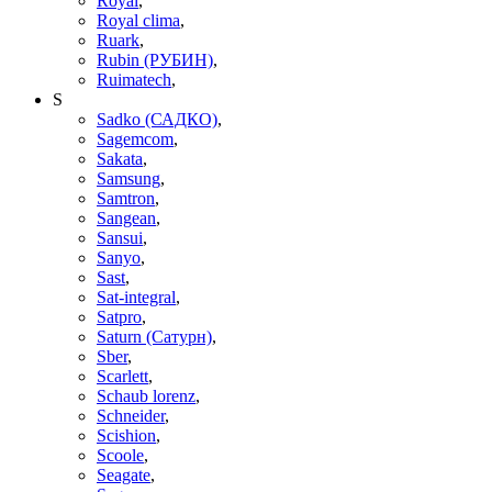
Royal
,
Royal clima
,
Ruark
,
Rubin (РУБИН)
,
Ruimatech
,
S
Sadko (САДКО)
,
Sagemcom
,
Sakata
,
Samsung
,
Samtron
,
Sangean
,
Sansui
,
Sanyo
,
Sast
,
Sat-integral
,
Satpro
,
Saturn (Сатурн)
,
Sber
,
Scarlett
,
Schaub lorenz
,
Schneider
,
Scishion
,
Scoole
,
Seagate
,