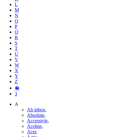
L
M
N
O
P
Q
R
S
T
U
V
W
X
Y
Z
�
3
A
Ab ipbox
,
Absolute
,
Accesstyle
,
Aceline
,
Acer
,