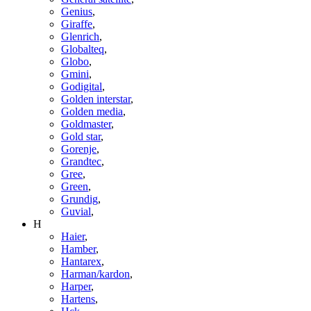
Genius
,
Giraffe
,
Glenrich
,
Globalteq
,
Globo
,
Gmini
,
Godigital
,
Golden interstar
,
Golden media
,
Goldmaster
,
Gold star
,
Gorenje
,
Grandtec
,
Gree
,
Green
,
Grundig
,
Guvial
,
H
Haier
,
Hamber
,
Hantarex
,
Harman/kardon
,
Harper
,
Hartens
,