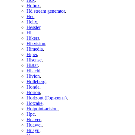
Hck
,
Hdbox
,
Hd stream generator
,
Hec
,
Helix
,
Hessler
,
Hi
,
Hikers
,
Hikvision
,
Himedia
,
Hiper
,
Hisense
,
Histar
,
Hitachi
,
Hivion
,
Holleberg
,
Honda
,
Horion
,
Horizont (Горизонт)
,
Hotcake
,
Hotpoint-ariston
,
Hpc
,
Huavee
,
Huawei
,
Huayu
,