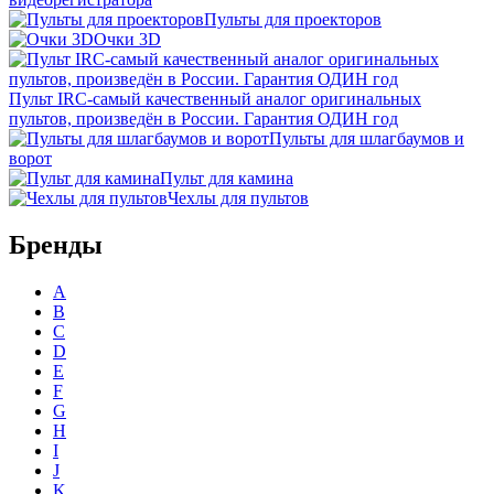
Пульты для проекторов
Очки 3D
Пульт IRC-самый качественный аналог оригинальных
пультов, произведён в России. Гарантия ОДИН год
Пульты для шлагбаумов и
ворот
Пульт для камина
Чехлы для пультов
Бренды
A
B
C
D
E
F
G
H
I
J
K