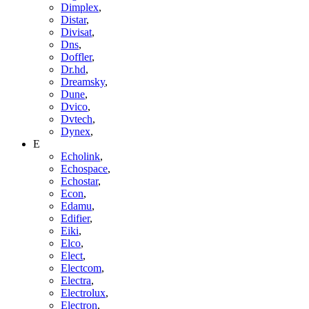
Dimplex
,
Distar
,
Divisat
,
Dns
,
Doffler
,
Dr.hd
,
Dreamsky
,
Dune
,
Dvico
,
Dvtech
,
Dynex
,
E
Echolink
,
Echospace
,
Echostar
,
Econ
,
Edamu
,
Edifier
,
Eiki
,
Elco
,
Elect
,
Electcom
,
Electra
,
Electrolux
,
Electron
,