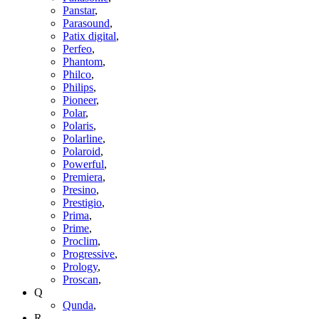
Panstar
,
Parasound
,
Patix digital
,
Perfeo
,
Phantom
,
Philco
,
Philips
,
Pioneer
,
Polar
,
Polaris
,
Polarline
,
Polaroid
,
Powerful
,
Premiera
,
Presino
,
Prestigio
,
Prima
,
Prime
,
Proclim
,
Progressive
,
Prology
,
Proscan
,
Q
Qunda
,
R