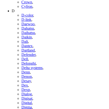
Crown
,
Cyfron
,
D
D-color
,
D-link
,
Daewoo
,
Dahatsu
,
Daihatsu
,
Daikin
,
Dali
,
Dantex
,
Dartland
,
Defender
,
Dell
,
Delonghi
,
Delta systems
,
Denn
,
Denon
,
Desay
,
Dex
,
Dexp
,
Dialog
,
Digisat
,
Digital
,
Digma
,