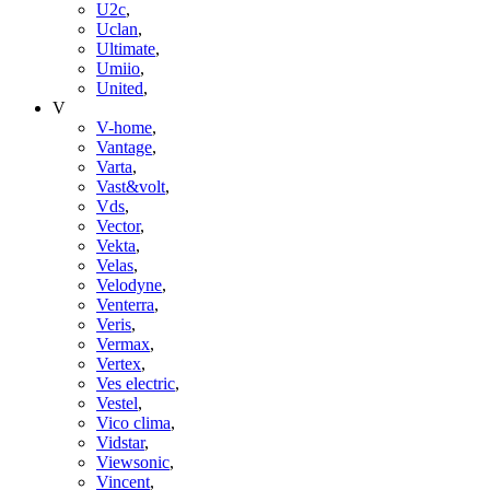
U2c
,
Uclan
,
Ultimate
,
Umiio
,
United
,
V
V-home
,
Vantage
,
Varta
,
Vast&volt
,
Vds
,
Vector
,
Vekta
,
Velas
,
Velodyne
,
Venterra
,
Veris
,
Vermax
,
Vertex
,
Ves electric
,
Vestel
,
Vico clima
,
Vidstar
,
Viewsonic
,
Vincent
,