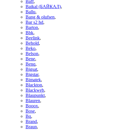
Baff
,
Baikal (БАЙКАЛ)
,
Ballu
,
Bang & olufsen
,
Bar s2 hd
,
Barton
,
Bbk
,
Beelink
,
Behold
,
Beko
,
Belson
,
Bene
,
Benq
,
Bigsat
,
Bigstar
,
Bimatek
,
Blackton
,
Blackweb
,
Blaupunkt
,
Blauren
,
Booox
,
Bose
,
Bq
,
Brand
,
Braun
,