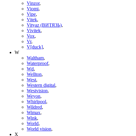
Vinzor
,
Viomi
,
Vipe
,
Vitek
,
Vityaz (ВИТЯЗЬ)
,
Vivitek
,
Vox
,
Vr
,
V[duck]
,
W
Waltham
,
Waterproof
,
Wd
,
Wellton
,
West
,
Western digital
,
Westvision
,
Weyon
,
Whirlpool
,
Wildred
,
Wimax
,
Wink
,
World
,
World vision
,
X