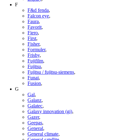
F
F&d fenda
,
Falcon eye
,
Faura
,
Favorit
,
Fiero
,
First
,
Fisher
,
Formuler
,
Frisby
,
Fujifilm
,
Fujitsu
,
Fujitsu / fujitsu-siemens
,
Funai
,
Fusion
,
G
Gal
,
Galanz
,
Galatec
,
Galaxy innovation (gi)
,
Gazer
,
Geepas
,
General
,
General climate
,
General satellite
,