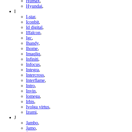
Humax
,
Hyundai
,
I
I-star
,
Iconbit
,
Id digital
,
Iffalcon
,
Igc
,
Ihandy
,
Ihome
,
Imaqliq
,
Infiniti
,
Infocus
,
Integra
,
Intercross
,
Interflame
,
Intro
,
Invin
,
Iomega
,
Irbis
,
Ivolga virtus
,
Izumi
,
J
Jambo
,
Jamo
,