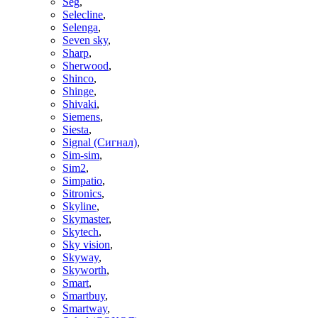
Seg
,
Selecline
,
Selenga
,
Seven sky
,
Sharp
,
Sherwood
,
Shinco
,
Shinge
,
Shivaki
,
Siemens
,
Siesta
,
Signal (Сигнал)
,
Sim-sim
,
Sim2
,
Simpatio
,
Sitronics
,
Skyline
,
Skymaster
,
Skytech
,
Sky vision
,
Skyway
,
Skyworth
,
Smart
,
Smartbuy
,
Smartway
,