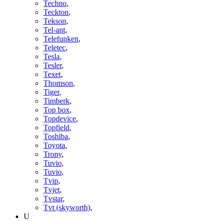
Techno
,
Teckton
,
Tekson
,
Tel-ant
,
Telefunken
,
Teletec
,
Tesla
,
Tesler
,
Texet
,
Thomson
,
Tiger
,
Timberk
,
Top box
,
Topdevice
,
Topfield
,
Toshiba
,
Toyota
,
Trony
,
Tuvio
,
Tuvio
,
Tvip
,
Tvjet
,
Tvstar
,
Tvt (skyworth)
,
U