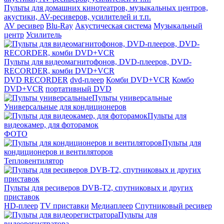
Пульты для домашних кинотеатров, музыкальных центров,
акустики, AV-ресиверов, усилителей и т.п.
AV ресивер
Blu-Ray
Акустическая система
Музыкальный
центр
Усилитель
Пульты для видеомагнитофонов, DVD-плееров, DVD-
RECORDER, комби DVD+VCR
DVD RECORDER
dvd-плеер
Комби DVD+VCR
Комбо
DVD+VCR
портативный DVD
Пульты универсальные
Универсальные для кондиционеров
Пульты для
видеокамер, для фоторамок
ФОТО
Пульты для
кондиционеров и вентиляторов
Тепловентилятор
Пульты для ресиверов DVB-T2, спутниковых и других
приставок
HD-плеер
TV приставки
Медиаплеер
Спутниковый ресивер
Пульты для
видеорегистратора