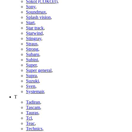
Sokol (СОКОЛ)
,
Sony
,
Soundmax
,
Splash vision
,
Start
,
Star track
,
Starwind
,
Stingray
,
Straus
,
Strong
,
Subaru
,
Subini
,
Super
,
Super general
,
Supra
,
Suzuki
,
Sven
,
Systemair
,
T
Tadiran
,
Tascam
,
Tauras
,
Tcl
,
Teac
,
Technics
,