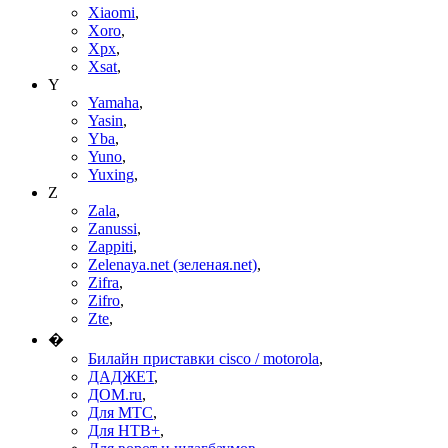
Xiaomi
,
Xoro
,
Xpx
,
Xsat
,
Y
Yamaha
,
Yasin
,
Yba
,
Yuno
,
Yuxing
,
Z
Zala
,
Zanussi
,
Zappiti
,
Zelenaya.net (зеленая.net)
,
Zifra
,
Zifro
,
Zte
,
�
Билайн приставки cisco / motorola
,
ДАДЖЕТ
,
ДОМ.ru
,
Для МТС
,
Для НТВ+
,