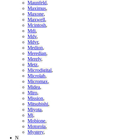
Maunfeld
,
Maximus
,
Maxone
,
Maxwell
,
Mcintosh
,
Mdi
,
Mdv
,
Mdvr
,
Medion
,
Meredian
,
Merely
,
Metz
,
Microdigital
,
Microlab
,
Micromax
,
Midea
,
Miro
,
Mission
,
Mitsubishi
,
Miyota
,
Mj
,
Mobione
,
Motorola
,
Mystery
,
N