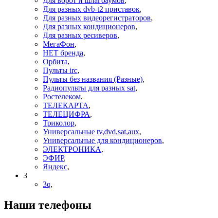
Для ворот и шлагбаумов
,
Для разных dvb-t2 приставок
,
Для разных видеорегистраторов
,
Для разных кондиционеров
,
Для разных ресиверов
,
МегаФон
,
НЕТ бренда
,
Орбита
,
Пульты irc
,
Пульты без названия (Разные)
,
Радиопульты для разных sat
,
Ростелеком
,
ТЕЛЕКАРТА
,
ТЕЛЕЦИФРА
,
Триколор
,
Универсальные tv,dvd,sat,aux
,
Универсальные для кондиционеров
,
ЭЛЕКТРОНИКА
,
ЭФИР
,
Яндекс
,
3
3q
,
Наши телефоны