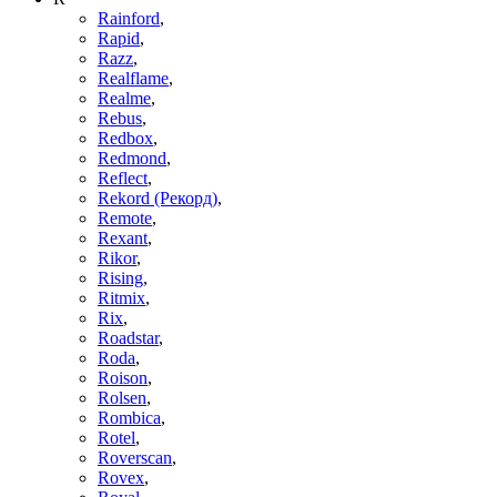
Rainford
,
Rapid
,
Razz
,
Realflame
,
Realme
,
Rebus
,
Redbox
,
Redmond
,
Reflect
,
Rekord (Рекорд)
,
Remote
,
Rexant
,
Rikor
,
Rising
,
Ritmix
,
Rix
,
Roadstar
,
Roda
,
Roison
,
Rolsen
,
Rombica
,
Rotel
,
Roverscan
,
Rovex
,