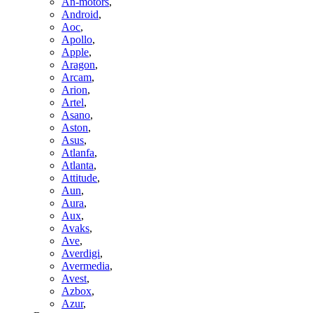
An-motors
,
Android
,
Aoc
,
Apollo
,
Apple
,
Aragon
,
Arcam
,
Arion
,
Artel
,
Asano
,
Aston
,
Asus
,
Atlanfa
,
Atlanta
,
Attitude
,
Aun
,
Aura
,
Aux
,
Avaks
,
Ave
,
Averdigi
,
Avermedia
,
Avest
,
Azbox
,
Azur
,