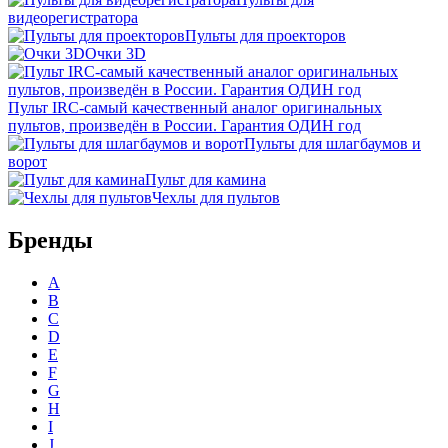
видеорегистратора
Пульты для проекторов
Очки 3D
Пульт IRC-самый качественный аналог оригинальных
пультов, произведён в России. Гарантия ОДИН год
Пульты для шлагбаумов и
ворот
Пульт для камина
Чехлы для пультов
Бренды
A
B
C
D
E
F
G
H
I
J