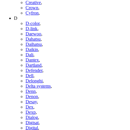
Creative
,
Crown
,
Cyfron
,
D
D-color
,
D-link
,
Daewoo
,
Dahatsu
,
Daihatsu
,
Daikin
,
Dali
,
Dantex
,
Dartland
,
Defender
,
Dell
,
Delonghi
,
Delta systems
,
Denn
,
Denon
,
Desay
,
Dex
,
Dexp
,
Dialog
,
Digisat
,
Digital
,