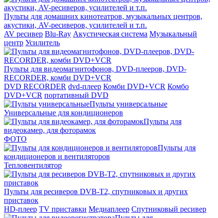
Пульты для домашних кинотеатров, музыкальных центров,
акустики, AV-ресиверов, усилителей и т.п.
AV ресивер
Blu-Ray
Акустическая система
Музыкальный
центр
Усилитель
Пульты для видеомагнитофонов, DVD-плееров, DVD-
RECORDER, комби DVD+VCR
DVD RECORDER
dvd-плеер
Комби DVD+VCR
Комбо
DVD+VCR
портативный DVD
Пульты универсальные
Универсальные для кондиционеров
Пульты для
видеокамер, для фоторамок
ФОТО
Пульты для
кондиционеров и вентиляторов
Тепловентилятор
Пульты для ресиверов DVB-T2, спутниковых и других
приставок
HD-плеер
TV приставки
Медиаплеер
Спутниковый ресивер
Пульты для