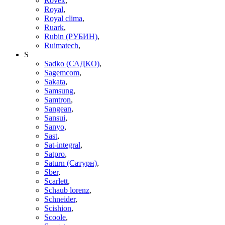
Rovex
,
Royal
,
Royal clima
,
Ruark
,
Rubin (РУБИН)
,
Ruimatech
,
S
Sadko (САДКО)
,
Sagemcom
,
Sakata
,
Samsung
,
Samtron
,
Sangean
,
Sansui
,
Sanyo
,
Sast
,
Sat-integral
,
Satpro
,
Saturn (Сатурн)
,
Sber
,
Scarlett
,
Schaub lorenz
,
Schneider
,
Scishion
,
Scoole
,