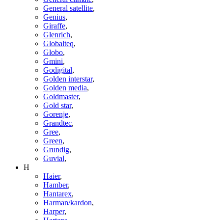
General satellite
,
Genius
,
Giraffe
,
Glenrich
,
Globalteq
,
Globo
,
Gmini
,
Godigital
,
Golden interstar
,
Golden media
,
Goldmaster
,
Gold star
,
Gorenje
,
Grandtec
,
Gree
,
Green
,
Grundig
,
Guvial
,
H
Haier
,
Hamber
,
Hantarex
,
Harman/kardon
,
Harper
,