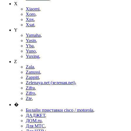
X
Xiaomi
,
Xoro
,
Xpx
,
Xsat
,
Y
Yamaha
,
Yasin
,
Yba
,
Yuno
,
Yuxing
,
Z
Zala
,
Zanussi
,
Zappiti
,
Zelenaya.net (зеленая.net)
,
Zifra
,
Zifro
,
Zte
,
�
Билайн приставки cisco / motorola
,
ДАДЖЕТ
,
ДОМ.ru
,
Для МТС
,