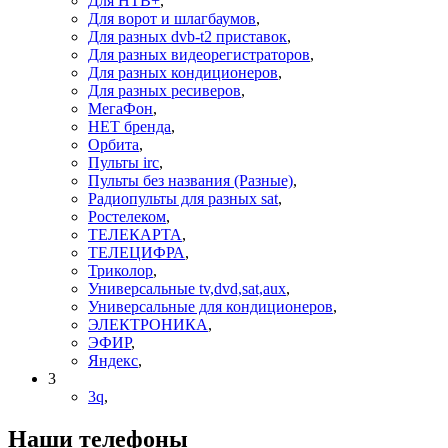
Для НТВ+
,
Для ворот и шлагбаумов
,
Для разных dvb-t2 приставок
,
Для разных видеорегистраторов
,
Для разных кондиционеров
,
Для разных ресиверов
,
МегаФон
,
НЕТ бренда
,
Орбита
,
Пульты irc
,
Пульты без названия (Разные)
,
Радиопульты для разных sat
,
Ростелеком
,
ТЕЛЕКАРТА
,
ТЕЛЕЦИФРА
,
Триколор
,
Универсальные tv,dvd,sat,aux
,
Универсальные для кондиционеров
,
ЭЛЕКТРОНИКА
,
ЭФИР
,
Яндекс
,
3
3q
,
Наши телефоны