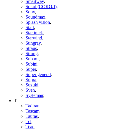
Smartway
,
Sokol (СОКОЛ)
,
Sony
,
Soundmax
,
Splash vision
,
Start
,
Star track
,
Starwind
,
Stingray
,
Straus
,
Strong
,
Subaru
,
Subini
,
Super
,
Super general
,
Supra
,
Suzuki
,
Sven
,
Systemair
,
T
Tadiran
,
Tascam
,
Tauras
,
Tcl
,
Teac
,