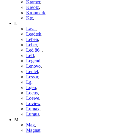
Kramer
,
Kreolz
,
Kronmark
,
Ktc
,
L
Lava
,
Leadtek
,
Leben
,
Leber
,
Led 86+
,
Leff
,
Legend
,
Lenovo
,
Lentel
,
Lessar
,
Lg
,
Lgen
,
Locus
,
Loewe
,
Loview
,
Lumax
,
Lumus
,
M
Mag
,
Magnat
,