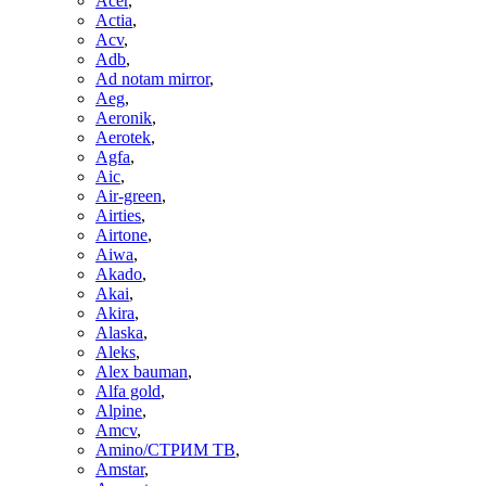
Acer
,
Actia
,
Acv
,
Adb
,
Ad notam mirror
,
Aeg
,
Aeronik
,
Aerotek
,
Agfa
,
Aic
,
Air-green
,
Airties
,
Airtone
,
Aiwa
,
Akado
,
Akai
,
Akira
,
Alaska
,
Aleks
,
Alex bauman
,
Alfa gold
,
Alpine
,
Amcv
,
Amino/СТРИМ ТВ
,
Amstar
,