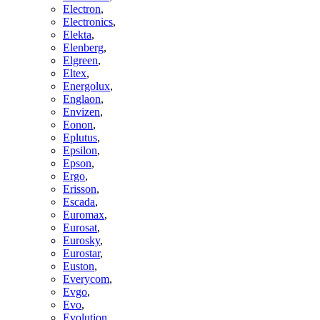
Electron
,
Electronics
,
Elekta
,
Elenberg
,
Elgreen
,
Eltex
,
Energolux
,
Englaon
,
Envizen
,
Eonon
,
Eplutus
,
Epsilon
,
Epson
,
Ergo
,
Erisson
,
Escada
,
Euromax
,
Eurosat
,
Eurosky
,
Eurostar
,
Euston
,
Everycom
,
Evgo
,
Evo
,
Evolution
,