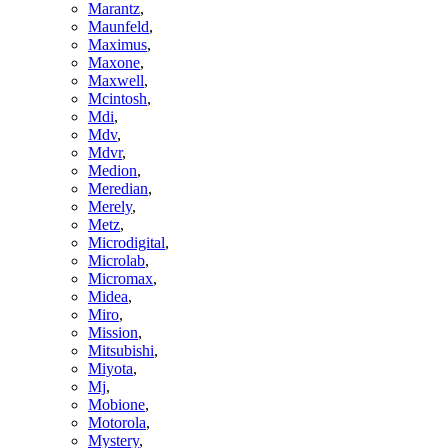
Marantz
,
Maunfeld
,
Maximus
,
Maxone
,
Maxwell
,
Mcintosh
,
Mdi
,
Mdv
,
Mdvr
,
Medion
,
Meredian
,
Merely
,
Metz
,
Microdigital
,
Microlab
,
Micromax
,
Midea
,
Miro
,
Mission
,
Mitsubishi
,
Miyota
,
Mj
,
Mobione
,
Motorola
,
Mystery
,