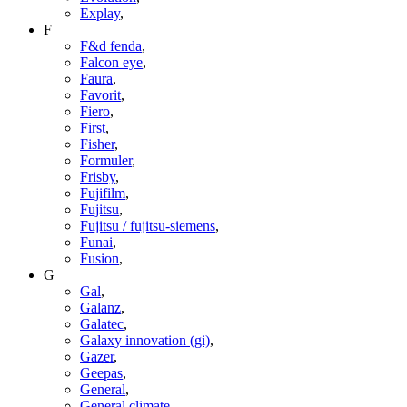
Explay
,
F
F&d fenda
,
Falcon eye
,
Faura
,
Favorit
,
Fiero
,
First
,
Fisher
,
Formuler
,
Frisby
,
Fujifilm
,
Fujitsu
,
Fujitsu / fujitsu-siemens
,
Funai
,
Fusion
,
G
Gal
,
Galanz
,
Galatec
,
Galaxy innovation (gi)
,
Gazer
,
Geepas
,
General
,
General climate
,