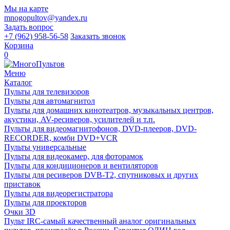
Мы на карте
mnogopultov@yandex.ru
Задать вопрос
+7 (962) 958-56-58
Заказать звонок
Корзина
0
Меню
Каталог
Пульты для телевизоров
Пульты для автомагнитол
Пульты для домашних кинотеатров, музыкальных центров,
акустики, AV-ресиверов, усилителей и т.п.
Пульты для видеомагнитофонов, DVD-плееров, DVD-
RECORDER, комби DVD+VCR
Пульты универсальные
Пульты для видеокамер, для фоторамок
Пульты для кондиционеров и вентиляторов
Пульты для ресиверов DVB-T2, спутниковых и других
приставок
Пульты для видеорегистратора
Пульты для проекторов
Очки 3D
Пульт IRC-самый качественный аналог оригинальных