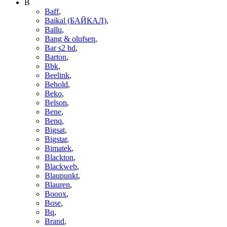
B
Baff
,
Baikal (БАЙКАЛ)
,
Ballu
,
Bang & olufsen
,
Bar s2 hd
,
Barton
,
Bbk
,
Beelink
,
Behold
,
Beko
,
Belson
,
Bene
,
Benq
,
Bigsat
,
Bigstar
,
Bimatek
,
Blackton
,
Blackweb
,
Blaupunkt
,
Blauren
,
Booox
,
Bose
,
Bq
,
Brand
,