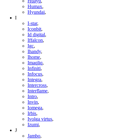
Huayu
,
Humax
,
Hyundai
,
I
I-star
,
Iconbit
,
Id digital
,
Iffalcon
,
Igc
,
Ihandy
,
Ihome
,
Imaqliq
,
Infiniti
,
Infocus
,
Integra
,
Intercross
,
Interflame
,
Intro
,
Invin
,
Iomega
,
Irbis
,
Ivolga virtus
,
Izumi
,
J
Jambo
,