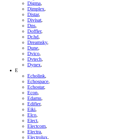
Digma
,
Dimplex
,
Distar
,
Divisat
,
Dns
,
Doffler
,
Dr.hd
,
Dreamsky
,
Dune
,
Dvico
,
Dvtech
,
Dynex
,
E
Echolink
,
Echospace
,
Echostar
,
Econ
,
Edamu
,
Edifier
,
Eiki
,
Elco
,
Elect
,
Electcom
,
Electra
,
Electrolux
,