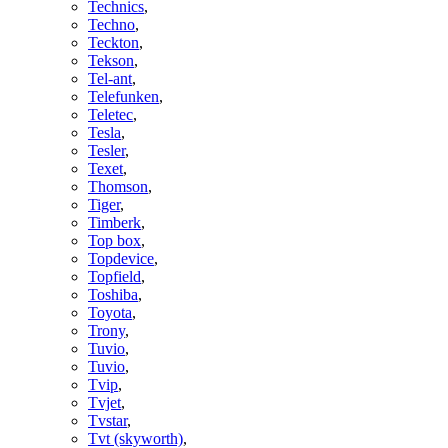
Technics
,
Techno
,
Teckton
,
Tekson
,
Tel-ant
,
Telefunken
,
Teletec
,
Tesla
,
Tesler
,
Texet
,
Thomson
,
Tiger
,
Timberk
,
Top box
,
Topdevice
,
Topfield
,
Toshiba
,
Toyota
,
Trony
,
Tuvio
,
Tuvio
,
Tvip
,
Tvjet
,
Tvstar
,
Tvt (skyworth)
,