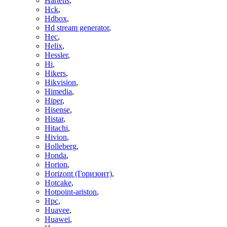
Hartens
,
Hck
,
Hdbox
,
Hd stream generator
,
Hec
,
Helix
,
Hessler
,
Hi
,
Hikers
,
Hikvision
,
Himedia
,
Hiper
,
Hisense
,
Histar
,
Hitachi
,
Hivion
,
Holleberg
,
Honda
,
Horion
,
Horizont (Горизонт)
,
Hotcake
,
Hotpoint-ariston
,
Hpc
,
Huavee
,
Huawei
,