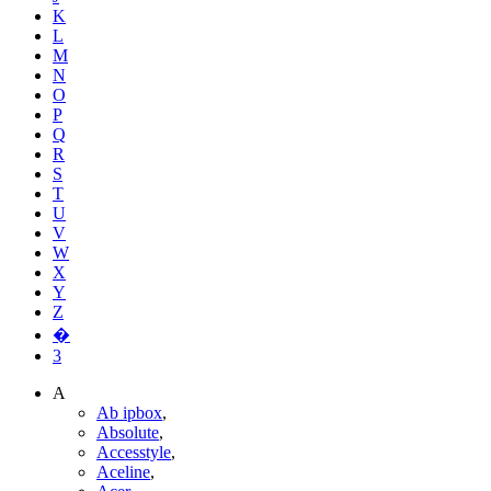
K
L
M
N
O
P
Q
R
S
T
U
V
W
X
Y
Z
�
3
A
Ab ipbox
,
Absolute
,
Accesstyle
,
Aceline
,