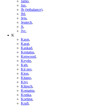
Jamo
,
Jax
,
Jb (jetbalance)
,
Jbl
,
Jeja
,
Jeutech
,
Ji
,
Jvc
,
K
Kaon
,
Karat
,
Kaskad
,
Kentatsu
,
Kenwood
,
Keydo
,
Kgh
,
Kii pro
,
Kion
,
Kitano
,
Kivi
,
Klipsch
,
Komatsu
,
Konka
,
Korting
,
Kraft
,