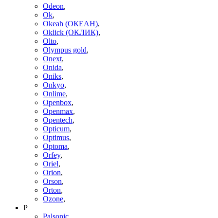
Odeon
,
Ok
,
Okeah (ОКЕАН)
,
Oklick (ОКЛИК)
,
Olto
,
Olympus gold
,
Onext
,
Onida
,
Oniks
,
Onkyo
,
Onlime
,
Openbox
,
Openmax
,
Opentech
,
Opticum
,
Optimus
,
Optoma
,
Orfey
,
Oriel
,
Orion
,
Orson
,
Orton
,
Ozone
,
P
Palsonic
,