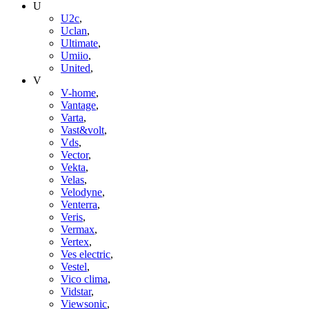
U
U2c
,
Uclan
,
Ultimate
,
Umiio
,
United
,
V
V-home
,
Vantage
,
Varta
,
Vast&volt
,
Vds
,
Vector
,
Vekta
,
Velas
,
Velodyne
,
Venterra
,
Veris
,
Vermax
,
Vertex
,
Ves electric
,
Vestel
,
Vico clima
,
Vidstar
,
Viewsonic
,