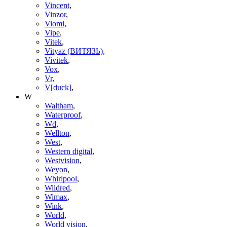
Vincent
,
Vinzor
,
Viomi
,
Vipe
,
Vitek
,
Vityaz (ВИТЯЗЬ)
,
Vivitek
,
Vox
,
Vr
,
V[duck]
,
W
Waltham
,
Waterproof
,
Wd
,
Wellton
,
West
,
Western digital
,
Westvision
,
Weyon
,
Whirlpool
,
Wildred
,
Wimax
,
Wink
,
World
,
World vision
,