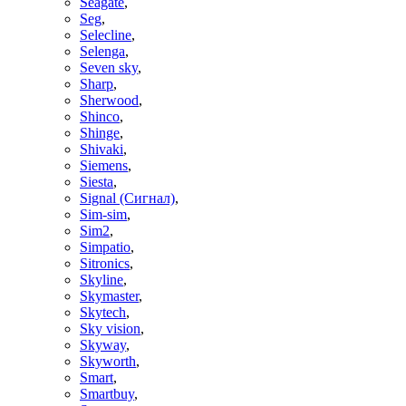
Seagate
,
Seg
,
Selecline
,
Selenga
,
Seven sky
,
Sharp
,
Sherwood
,
Shinco
,
Shinge
,
Shivaki
,
Siemens
,
Siesta
,
Signal (Сигнал)
,
Sim-sim
,
Sim2
,
Simpatio
,
Sitronics
,
Skyline
,
Skymaster
,
Skytech
,
Sky vision
,
Skyway
,
Skyworth
,
Smart
,
Smartbuy
,