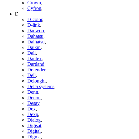
Crown
,
Cyfron
,
D
D-color
,
D-link
,
Daewoo
,
Dahatsu
,
Daihatsu
,
Daikin
,
Dali
,
Dantex
,
Dartland
,
Defender
,
Dell
,
Delonghi
,
Delta systems
,
Denn
,
Denon
,
Desay
,
Dex
,
Dexp
,
Dialog
,
Digisat
,
Digital
,
Digma
,