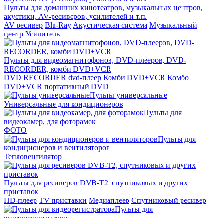
Пульты для домашних кинотеатров, музыкальных центров,
акустики, AV-ресиверов, усилителей и т.п.
AV ресивер
Blu-Ray
Акустическая система
Музыкальный
центр
Усилитель
Пульты для видеомагнитофонов, DVD-плееров, DVD-
RECORDER, комби DVD+VCR
DVD RECORDER
dvd-плеер
Комби DVD+VCR
Комбо
DVD+VCR
портативный DVD
Пульты универсальные
Универсальные для кондиционеров
Пульты для
видеокамер, для фоторамок
ФОТО
Пульты для
кондиционеров и вентиляторов
Тепловентилятор
Пульты для ресиверов DVB-T2, спутниковых и других
приставок
HD-плеер
TV приставки
Медиаплеер
Спутниковый ресивер
Пульты для
видеорегистратора