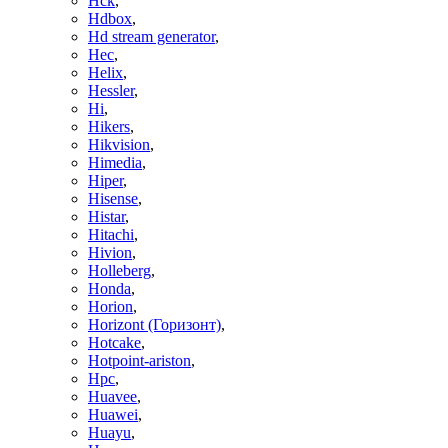
Hck
,
Hdbox
,
Hd stream generator
,
Hec
,
Helix
,
Hessler
,
Hi
,
Hikers
,
Hikvision
,
Himedia
,
Hiper
,
Hisense
,
Histar
,
Hitachi
,
Hivion
,
Holleberg
,
Honda
,
Horion
,
Horizont (Горизонт)
,
Hotcake
,
Hotpoint-ariston
,
Hpc
,
Huavee
,
Huawei
,
Huayu
,