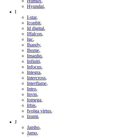
Humax
,
Hyundai
,
I
I-star
,
Iconbit
,
Id digital
,
Iffalcon
,
Igc
,
Ihandy
,
Ihome
,
Imaqliq
,
Infiniti
,
Infocus
,
Integra
,
Intercross
,
Interflame
,
Intro
,
Invin
,
Iomega
,
Irbis
,
Ivolga virtus
,
Izumi
,
J
Jambo
,
Jamo
,