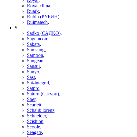
Royal
,
Royal clima
,
Ruark
,
Rubin (РУБИН)
,
Ruimatech
,
S
Sadko (САДКО)
,
Sagemcom
,
Sakata
,
Samsung
,
Samtron
,
Sangean
,
Sansui
,
Sanyo
,
Sast
,
Sat-integral
,
Satpro
,
Saturn (Сатурн)
,
Sber
,
Scarlett
,
Schaub lorenz
,
Schneider
,
Scishion
,
Scoole
,
Seagate
,