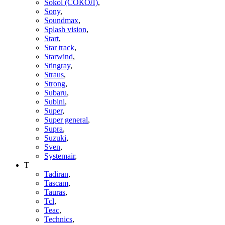
Sokol (СОКОЛ)
,
Sony
,
Soundmax
,
Splash vision
,
Start
,
Star track
,
Starwind
,
Stingray
,
Straus
,
Strong
,
Subaru
,
Subini
,
Super
,
Super general
,
Supra
,
Suzuki
,
Sven
,
Systemair
,
T
Tadiran
,
Tascam
,
Tauras
,
Tcl
,
Teac
,
Technics
,