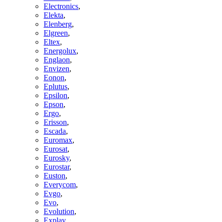
Electronics
,
Elekta
,
Elenberg
,
Elgreen
,
Eltex
,
Energolux
,
Englaon
,
Envizen
,
Eonon
,
Eplutus
,
Epsilon
,
Epson
,
Ergo
,
Erisson
,
Escada
,
Euromax
,
Eurosat
,
Eurosky
,
Eurostar
,
Euston
,
Everycom
,
Evgo
,
Evo
,
Evolution
,
Explay
,