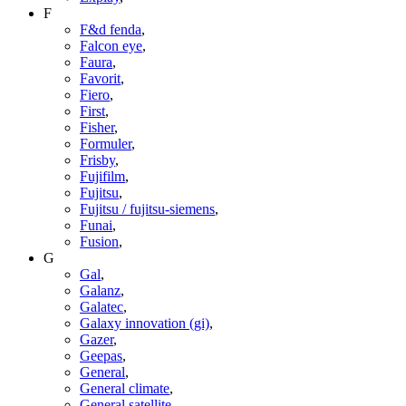
F
F&d fenda
,
Falcon eye
,
Faura
,
Favorit
,
Fiero
,
First
,
Fisher
,
Formuler
,
Frisby
,
Fujifilm
,
Fujitsu
,
Fujitsu / fujitsu-siemens
,
Funai
,
Fusion
,
G
Gal
,
Galanz
,
Galatec
,
Galaxy innovation (gi)
,
Gazer
,
Geepas
,
General
,
General climate
,
General satellite
,