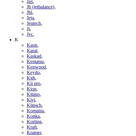
Jax
,
Jb (jetbalance)
,
Jbl
,
Jeja
,
Jeutech
,
Ji
,
Jvc
,
K
Kaon
,
Karat
,
Kaskad
,
Kentatsu
,
Kenwood
,
Keydo
,
Kgh
,
Kii pro
,
Kion
,
Kitano
,
Kivi
,
Klipsch
,
Komatsu
,
Konka
,
Korting
,
Kraft
,
Kramer
,