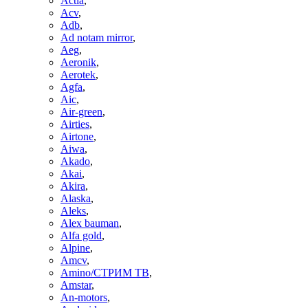
Actia
,
Acv
,
Adb
,
Ad notam mirror
,
Aeg
,
Aeronik
,
Aerotek
,
Agfa
,
Aic
,
Air-green
,
Airties
,
Airtone
,
Aiwa
,
Akado
,
Akai
,
Akira
,
Alaska
,
Aleks
,
Alex bauman
,
Alfa gold
,
Alpine
,
Amcv
,
Amino/СТРИМ ТВ
,
Amstar
,
An-motors
,