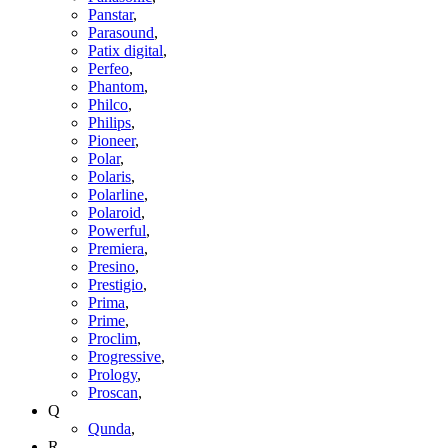
Panstar
,
Parasound
,
Patix digital
,
Perfeo
,
Phantom
,
Philco
,
Philips
,
Pioneer
,
Polar
,
Polaris
,
Polarline
,
Polaroid
,
Powerful
,
Premiera
,
Presino
,
Prestigio
,
Prima
,
Prime
,
Proclim
,
Progressive
,
Prology
,
Proscan
,
Q
Qunda
,
R