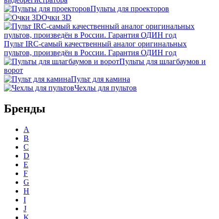
Пульты для проекторов
Очки 3D
Пульт IRC-самый качественный аналог оригинальных
пультов, произведён в России. Гарантия ОДИН год
Пульты для шлагбаумов и
ворот
Пульт для камина
Чехлы для пультов
Бренды
A
B
C
D
E
F
G
H
I
J
K