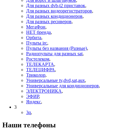
Для ворот и шлагбаумов
,
Для разных dvb-t2 приставок
,
Для разных видеорегистраторов
,
Для разных кондиционеров
,
Для разных ресиверов
,
МегаФон
,
НЕТ бренда
,
Орбита
,
Пульты irc
,
Пульты без названия (Разные)
,
Радиопульты для разных sat
,
Ростелеком
,
ТЕЛЕКАРТА
,
ТЕЛЕЦИФРА
,
Триколор
,
Универсальные tv,dvd,sat,aux
,
Универсальные для кондиционеров
,
ЭЛЕКТРОНИКА
,
ЭФИР
,
Яндекс
,
3
3q
,
Наши телефоны