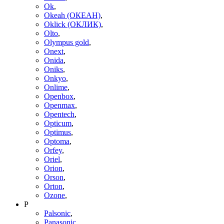
Ok
,
Okeah (ОКЕАН)
,
Oklick (ОКЛИК)
,
Olto
,
Olympus gold
,
Onext
,
Onida
,
Oniks
,
Onkyo
,
Onlime
,
Openbox
,
Openmax
,
Opentech
,
Opticum
,
Optimus
,
Optoma
,
Orfey
,
Oriel
,
Orion
,
Orson
,
Orton
,
Ozone
,
P
Palsonic
,
Panasonic
,