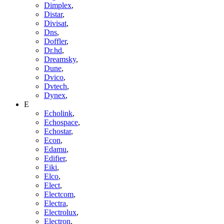
Dimplex
,
Distar
,
Divisat
,
Dns
,
Doffler
,
Dr.hd
,
Dreamsky
,
Dune
,
Dvico
,
Dvtech
,
Dynex
,
E
Echolink
,
Echospace
,
Echostar
,
Econ
,
Edamu
,
Edifier
,
Eiki
,
Elco
,
Elect
,
Electcom
,
Electra
,
Electrolux
,
Electron
,