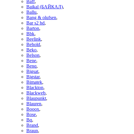
Baff
,
Baikal (БАЙКАЛ)
,
Ballu
,
Bang & olufsen
,
Bar s2 hd
,
Barton
,
Bbk
,
Beelink
,
Behold
,
Beko
,
Belson
,
Bene
,
Benq
,
Bigsat
,
Bigstar
,
Bimatek
,
Blackton
,
Blackweb
,
Blaupunkt
,
Blauren
,
Booox
,
Bose
,
Bq
,
Brand
,
Braun
,