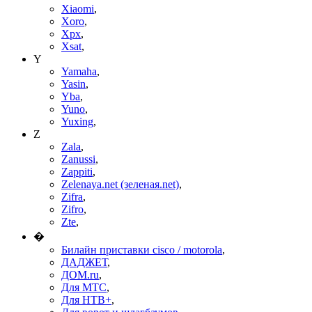
Xiaomi
,
Xoro
,
Xpx
,
Xsat
,
Y
Yamaha
,
Yasin
,
Yba
,
Yuno
,
Yuxing
,
Z
Zala
,
Zanussi
,
Zappiti
,
Zelenaya.net (зеленая.net)
,
Zifra
,
Zifro
,
Zte
,
�
Билайн приставки cisco / motorola
,
ДАДЖЕТ
,
ДОМ.ru
,
Для МТС
,
Для НТВ+
,