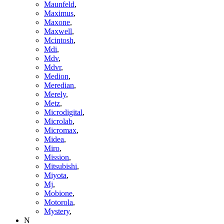
Maunfeld
,
Maximus
,
Maxone
,
Maxwell
,
Mcintosh
,
Mdi
,
Mdv
,
Mdvr
,
Medion
,
Meredian
,
Merely
,
Metz
,
Microdigital
,
Microlab
,
Micromax
,
Midea
,
Miro
,
Mission
,
Mitsubishi
,
Miyota
,
Mj
,
Mobione
,
Motorola
,
Mystery
,
N