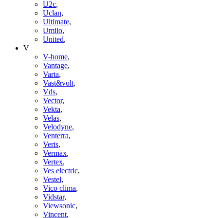
U2c
,
Uclan
,
Ultimate
,
Umiio
,
United
,
V
V-home
,
Vantage
,
Varta
,
Vast&volt
,
Vds
,
Vector
,
Vekta
,
Velas
,
Velodyne
,
Venterra
,
Veris
,
Vermax
,
Vertex
,
Ves electric
,
Vestel
,
Vico clima
,
Vidstar
,
Viewsonic
,
Vincent
,