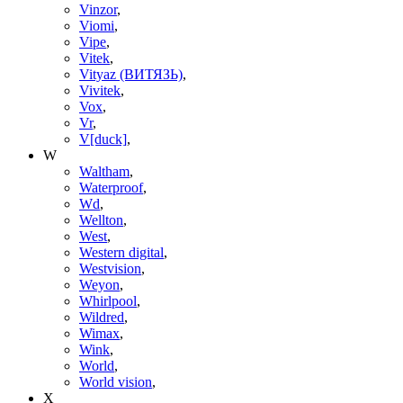
Vinzor
,
Viomi
,
Vipe
,
Vitek
,
Vityaz (ВИТЯЗЬ)
,
Vivitek
,
Vox
,
Vr
,
V[duck]
,
W
Waltham
,
Waterproof
,
Wd
,
Wellton
,
West
,
Western digital
,
Westvision
,
Weyon
,
Whirlpool
,
Wildred
,
Wimax
,
Wink
,
World
,
World vision
,
X