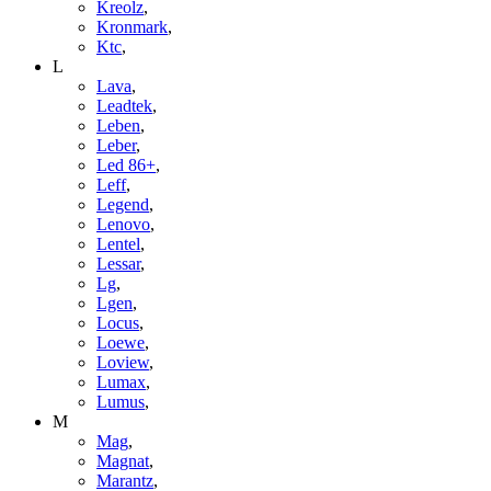
Kreolz
,
Kronmark
,
Ktc
,
L
Lava
,
Leadtek
,
Leben
,
Leber
,
Led 86+
,
Leff
,
Legend
,
Lenovo
,
Lentel
,
Lessar
,
Lg
,
Lgen
,
Locus
,
Loewe
,
Loview
,
Lumax
,
Lumus
,
M
Mag
,
Magnat
,
Marantz
,