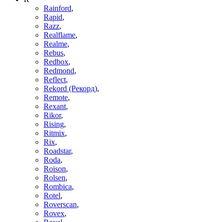
Rainford
,
Rapid
,
Razz
,
Realflame
,
Realme
,
Rebus
,
Redbox
,
Redmond
,
Reflect
,
Rekord (Рекорд)
,
Remote
,
Rexant
,
Rikor
,
Rising
,
Ritmix
,
Rix
,
Roadstar
,
Roda
,
Roison
,
Rolsen
,
Rombica
,
Rotel
,
Roverscan
,
Rovex
,