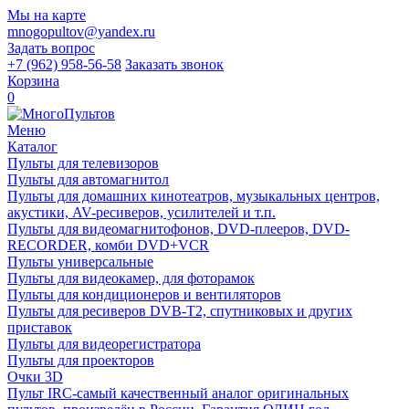
Мы на карте
mnogopultov@yandex.ru
Задать вопрос
+7 (962) 958-56-58
Заказать звонок
Корзина
0
Меню
Каталог
Пульты для телевизоров
Пульты для автомагнитол
Пульты для домашних кинотеатров, музыкальных центров,
акустики, AV-ресиверов, усилителей и т.п.
Пульты для видеомагнитофонов, DVD-плееров, DVD-
RECORDER, комби DVD+VCR
Пульты универсальные
Пульты для видеокамер, для фоторамок
Пульты для кондиционеров и вентиляторов
Пульты для ресиверов DVB-T2, спутниковых и других
приставок
Пульты для видеорегистратора
Пульты для проекторов
Очки 3D
Пульт IRC-самый качественный аналог оригинальных