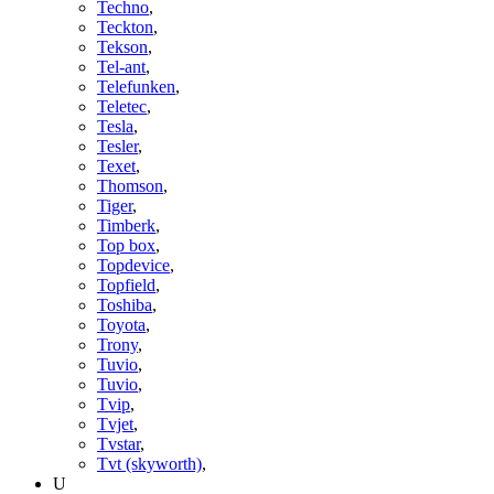
Techno
,
Teckton
,
Tekson
,
Tel-ant
,
Telefunken
,
Teletec
,
Tesla
,
Tesler
,
Texet
,
Thomson
,
Tiger
,
Timberk
,
Top box
,
Topdevice
,
Topfield
,
Toshiba
,
Toyota
,
Trony
,
Tuvio
,
Tuvio
,
Tvip
,
Tvjet
,
Tvstar
,
Tvt (skyworth)
,
U