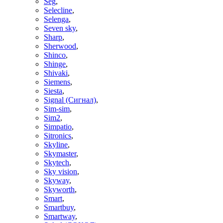
Seg
,
Selecline
,
Selenga
,
Seven sky
,
Sharp
,
Sherwood
,
Shinco
,
Shinge
,
Shivaki
,
Siemens
,
Siesta
,
Signal (Сигнал)
,
Sim-sim
,
Sim2
,
Simpatio
,
Sitronics
,
Skyline
,
Skymaster
,
Skytech
,
Sky vision
,
Skyway
,
Skyworth
,
Smart
,
Smartbuy
,
Smartway
,