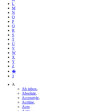
L
M
N
O
P
Q
R
S
T
U
V
W
X
Y
Z
�
3
A
Ab ipbox
,
Absolute
,
Accesstyle
,
Aceline
,
Acer
,