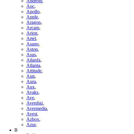
Android
,
Aoc
,
Apollo
,
Apple
,
Aragon
,
Arcam
,
Arion
,
Artel
,
Asano
,
Aston
,
Asus
,
Atlanfa
,
Atlanta
,
Attitude
,
Aun
,
Aura
,
Aux
,
Avaks
,
Ave
,
Averdigi
,
Avermedia
,
Avest
,
Azbox
,
Azur
,
B