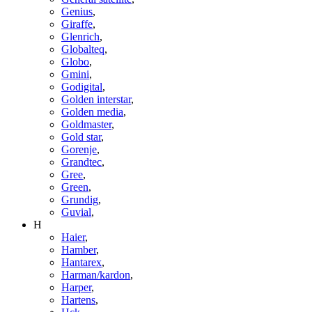
Genius
,
Giraffe
,
Glenrich
,
Globalteq
,
Globo
,
Gmini
,
Godigital
,
Golden interstar
,
Golden media
,
Goldmaster
,
Gold star
,
Gorenje
,
Grandtec
,
Gree
,
Green
,
Grundig
,
Guvial
,
H
Haier
,
Hamber
,
Hantarex
,
Harman/kardon
,
Harper
,
Hartens
,